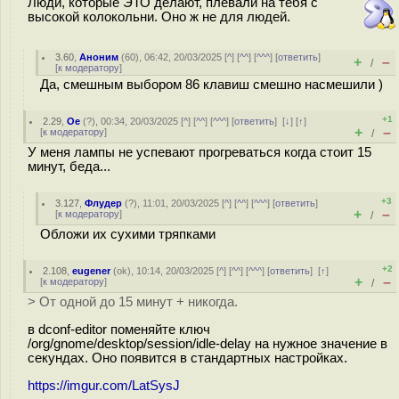
Люди, которые ЭТО делают, плевали на тебя с
высокой колокольни. Оно ж не для людей.
3.60
,
Аноним
(
60
), 06:42, 20/03/2025 [
^
] [
^^
] [
^^^
] [
ответить
]
+
–
/
[
к модератору
]
Да, смешным выбором 86 клавиш смешно насмешили )
+1
2.29
,
Oe
(
?
), 00:34, 20/03/2025 [
^
] [
^^
] [
^^^
] [
ответить
]
[
↓
] [
↑
]
+
–
[
к модератору
]
/
У меня лампы не успевают прогреваться когда стоит 15
минут, беда...
+3
3.127
,
Флудер
(
?
), 11:01, 20/03/2025 [
^
] [
^^
] [
^^^
] [
ответить
]
+
–
[
к модератору
]
/
Обложи их сухими тряпками
+2
2.108
,
eugener
(
ok
), 10:14, 20/03/2025 [
^
] [
^^
] [
^^^
] [
ответить
]
[
↑
]
+
–
[
к модератору
]
/
> От одной до 15 минут + никогда.
в dconf-editor поменяйте ключ
/org/gnome/desktop/session/idle-delay на нужное значение в
секундах. Оно появится в стандартных настройках.
https://imgur.com/LatSysJ