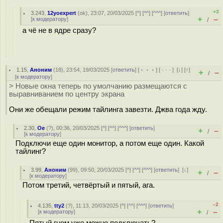
+3
3.243
,
12yoexpert
(
ok
), 23:07, 20/03/2025 [
^
] [
^^
] [
^^^
] [
ответить
]
+
–
[
к модератору
]
/
а чё не в ядре сразу?
1.15
,
Аноним
(
18
), 23:54, 19/03/2025 [
ответить
] [
﹢﹢﹢
] [
· · ·
]
[
↓
] [
↑
]
+
–
/
[
к модератору
]
> Новые окна теперь по умолчанию размещаются с
выравниванием по центру экрана
Они же обещали режим тайлинга завезти. Джва года жду.
2.30
,
Oe
(
?
), 00:36, 20/03/2025 [
^
] [
^^
] [
^^^
] [
ответить
]
+
–
/
[
к модератору
]
Подключи еще один монитор, а потом еще один. Какой
тайлинг?
3.99
,
Аноним
(
99
), 09:50, 20/03/2025 [
^
] [
^^
] [
^^^
] [
ответить
]
[
↓
]
+
–
/
[
к модератору
]
Потом третий, четвёртый и пятый, ага.
–2
4.135
,
tty2
(
?
), 11:13, 20/03/2025 [
^
] [
^^
] [
^^^
] [
ответить
]
+
–
[
к модератору
]
/