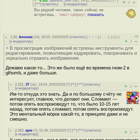
8.302
,
openssh_user
(
ok
), 19:42, 24/03/2025 [
^
] [
^^
]
+
–
/
[
^^^
] [
ответить
]
[
к модератору
]
Вы редкий человек, таких сейчас не
встретишь...
текст свёрнут,
показать
+3
1.20
,
Аноним
(
20
), 00:03, 20/03/2025 [
ответить
] [
﹢﹢﹢
] [
· · ·
]
[
↓
] [
↑
]
+
–
[
к модератору
]
/
> В просмотрщик изображений встроены инструменты для
редактирования, позволяющие кадрировать, поворачивать и
зеркально отражать изображения.
Дежавю какое-то... Это же было ещё во времена гном-2 в
gthumb, и даже больше.
2.221
,
JT
(
ok
), 18:04, 20/03/2025 [
^
] [
^^
] [
^^^
] [
ответить
]
+
–
/
[
к модератору
]
Им-то откуда это знать. Да и по большому счёту не
интересует, главное, что делают они. Сломают —
потом опять воспроизведут то, что было 10-15 лет
назад, потом опять сломают, потом опять воспроизведут.
Это ментальный мо́рок какой-то, в принципе даже и не
смешно.
2.263
,
хрю
(
?
), 01:49, 21/03/2025 [
^
] [
^^
] [
^^^
] [
ответить
]
+
–
/
[
к модератору
]