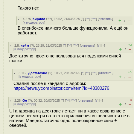
Такого нет.
4.275
,
Кирилл
(
??
), 18:52, 21/03/2025 [
^
] [
^^
] [
^^^
] [
ответить
]
+
–
/
[
к модератору
]
В опенбоксе намного больше функционала. А ещё он
работает.
+3
2.8
,
нейм
(
?
), 23:29, 19/03/2025 [
^
] [
^^
] [
^^^
] [
ответить
]
[
↓
] [
↑
]
+
–
[
к модератору
]
/
Достаточно просто не пользоваться поделками синей
шапки
+5
3.112
,
Достаточно
(
?
), 10:27, 20/03/2025 [
^
] [
^^
] [
^^^
] [
ответить
]
+
–
[
к модератору
]
/
Свалил после шкандаля с адобом:
https://news.ycombinator.com/item?id=43380276
–4
2.28
,
Oe
(
?
), 00:32, 20/03/2025 [
^
] [
^^
] [
^^^
] [
ответить
]
[
↓
] [
↑
]
+
–
[
к модератору
]
/
UI андроида на десктопе летает, ни в какое сравнение с
цирком несмотря на то что приложения выполняются не в
нативе. Мне достаточно одно полноэкранное окно +
оверлей.