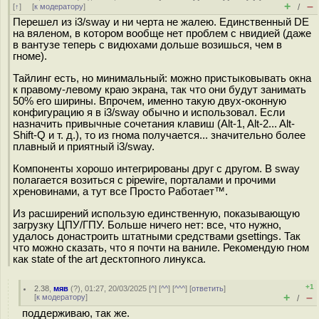
+
–
[
↑
] [
к модератору
]
/
Перешел из i3/sway и ни черта не жалею. Единственный DE
на вяленом, в котором вообще нет проблем с нвидией (даже
в вантузе теперь с видюхами дольше возишься, чем в
гноме).
Тайлинг есть, но минимальный: можно пристыковывать окна
к правому-левому краю экрана, так что они будут занимать
50% его ширины. Впрочем, именно такую двух-оконную
конфигурацию я в i3/sway обычно и использовал. Если
назначить привычные сочетания клавиш (Alt-1, Alt-2... Alt-
Shift-Q и т. д.), то из гнома получается... значительно более
плавный и приятный i3/sway.
Компоненты хорошо интегрированы друг с другом. В sway
полагается возиться с pipewire, порталами и прочими
хреновинами, а тут все Просто Работает™.
Из расширений использую единственную, показывающую
загрузку ЦПУ/ГПУ. Больше ничего нет: все, что нужно,
удалось донастроить штатными средствами gsettings. Так
что можно сказать, что я почти на ваниле. Рекомендую гном
как state of the art десктопного линукса.
+1
2.38
,
мяв
(
?
), 01:27, 20/03/2025 [
^
] [
^^
] [
^^^
] [
ответить
]
+
–
[
к модератору
]
/
поддерживаю, так же.