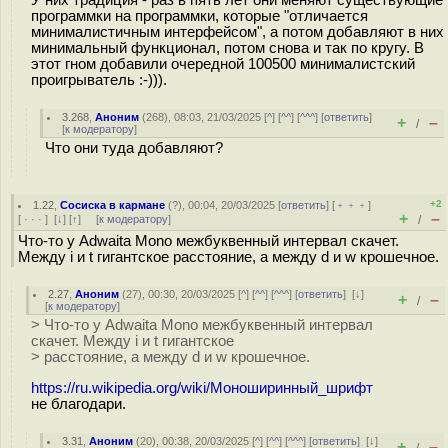
У них традиция - раз в пять лет они меняют существующие
программки на программки, которые "отличается
минималистичным интерфейсом", а потом добавляют в них
минимальный функционал, потом снова и так по кругу. В
этот гном добавили очередной 100500 минималистский
проигрыватель :-))).
3.268
,
Аноним
(
268
), 08:03, 21/03/2025 [
^
] [
^^
] [
^^^
] [
ответить
]
+
–
/
[
к модератору
]
Что они туда добавляют?
+2
1.22
,
Сосиска в кармане
(
?
), 00:04, 20/03/2025 [
ответить
] [
﹢﹢﹢
]
+
–
[
· · ·
]
[
↓
] [
↑
] [
к модератору
]
/
Что-то у Adwaita Mono межбуквенный интервал скачет.
Между i и t гигантское расстояние, а между d и w крошечное.
2.27
,
Аноним
(
27
), 00:30, 20/03/2025 [
^
] [
^^
] [
^^^
] [
ответить
]
[
↓
]
+
–
/
[
к модератору
]
> Что-то у Adwaita Mono межбуквенный интервал
скачет. Между i и t гигантское
> расстояние, а между d и w крошечное.
https://ru.wikipedia.org/wiki/Моноширинный_шрифт
не благодари.
3.31
,
Аноним
(
20
), 00:38, 20/03/2025 [
^
] [
^^
] [
^^^
] [
ответить
]
[
↓
]
+
–