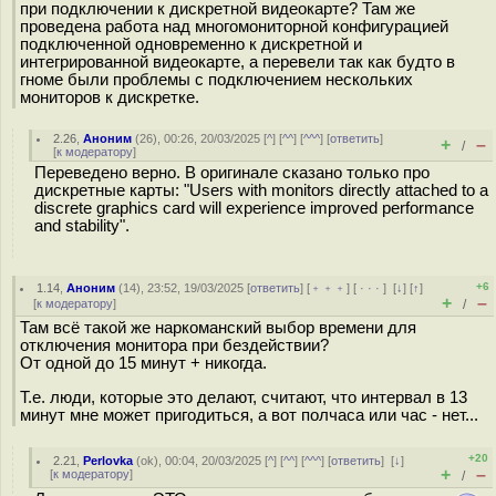
при подключении к дискретной видеокарте? Там же
проведена работа над многомониторной конфигурацией
подключенной одновременно к дискретной и
интегрированной видеокарте, а перевели так как будто в
гноме были проблемы с подключением нескольких
мониторов к дискретке.
2.26
,
Аноним
(
26
), 00:26, 20/03/2025 [
^
] [
^^
] [
^^^
] [
ответить
]
+
–
/
[
к модератору
]
Переведено верно. В оригинале сказано только про
дискретные карты: "Users with monitors directly attached to a
discrete graphics card will experience improved performance
and stability".
+6
1.14
,
Аноним
(
14
), 23:52, 19/03/2025 [
ответить
] [
﹢﹢﹢
] [
· · ·
]
[
↓
] [
↑
]
+
–
[
к модератору
]
/
Там всё такой же наркоманский выбор времени для
отключения монитора при бездействии?
От одной до 15 минут + никогда.
Т.е. люди, которые это делают, считают, что интервал в 13
минут мне может пригодиться, а вот полчаса или час - нет...
+20
2.21
,
Perlovka
(
ok
), 00:04, 20/03/2025 [
^
] [
^^
] [
^^^
] [
ответить
]
[
↓
]
+
–
[
к модератору
]
/