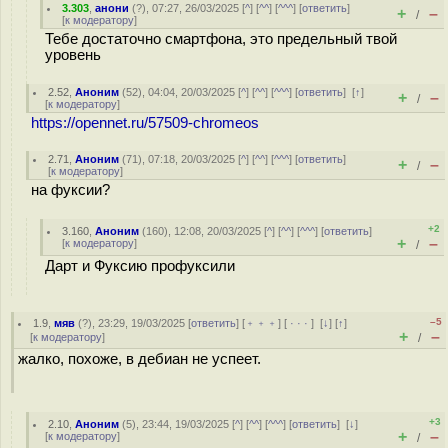
3.303
,
анони
(
?
), 07:27, 26/03/2025 [
^
] [
^^
] [
^^^
] [
ответить
]
+
–
/
[
к модератору
]
Тебе достаточно смартфона, это предельный твой
уровень
2.52
,
Аноним
(
52
), 04:04, 20/03/2025 [
^
] [
^^
] [
^^^
] [
ответить
]
[
↑
]
+
–
/
[
к модератору
]
https://opennet.ru/57509-chromeos
2.71
,
Аноним
(
71
), 07:18, 20/03/2025 [
^
] [
^^
] [
^^^
] [
ответить
]
+
–
/
[
к модератору
]
на фуксии?
+2
3.160
,
Аноним
(
160
), 12:08, 20/03/2025 [
^
] [
^^
] [
^^^
] [
ответить
]
+
–
[
к модератору
]
/
Дарт и Фуксию профуксили
–5
1.9
,
мяв
(
?
), 23:29, 19/03/2025 [
ответить
] [
﹢﹢﹢
] [
· · ·
]
[
↓
] [
↑
]
+
–
[
к модератору
]
/
жалко, похоже, в дебиан не успеет.
+3
2.10
,
Аноним
(
5
), 23:44, 19/03/2025 [
^
] [
^^
] [
^^^
] [
ответить
]
[
↓
]
+
–
[
к модератору
]
/