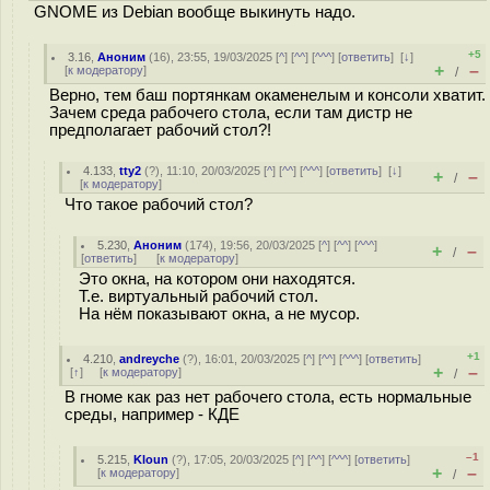
GNOME из Debian вообще выкинуть надо.
+5
3.16
,
Аноним
(
16
), 23:55, 19/03/2025 [
^
] [
^^
] [
^^^
] [
ответить
]
[
↓
]
+
–
[
к модератору
]
/
Верно, тем баш портянкам окаменелым и консоли хватит.
Зачем среда рабочего стола, если там дистр не
предполагает рабочий стол?!
4.133
,
tty2
(
?
), 11:10, 20/03/2025 [
^
] [
^^
] [
^^^
] [
ответить
]
[
↓
]
+
–
/
[
к модератору
]
Что такое рабочий стол?
5.230
,
Аноним
(
174
), 19:56, 20/03/2025 [
^
] [
^^
] [
^^^
]
+
–
/
[
ответить
]
[
к модератору
]
Это окна, на котором они находятся.
Т.е. виртуальный рабочий стол.
На нём показывают окна, а не мусор.
+1
4.210
,
andreyche
(
?
), 16:01, 20/03/2025 [
^
] [
^^
] [
^^^
] [
ответить
]
+
–
[
↑
] [
к модератору
]
/
В гноме как раз нет рабочего стола, есть нормальные
среды, например - КДЕ
–1
5.215
,
Kloun
(
?
), 17:05, 20/03/2025 [
^
] [
^^
] [
^^^
] [
ответить
]
+
–
[
к модератору
]
/