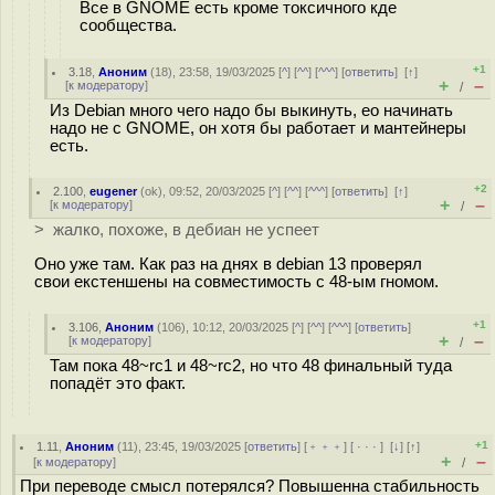
Все в GNOME есть кроме токсичного кде
сообщества.
+1
3.18
,
Аноним
(
18
), 23:58, 19/03/2025 [
^
] [
^^
] [
^^^
] [
ответить
]
[
↑
]
+
–
[
к модератору
]
/
Из Debian много чего надо бы выкинуть, ео начинать
надо не с GNOME, он хотя бы работает и мантейнеры
есть.
+2
2.100
,
eugener
(
ok
), 09:52, 20/03/2025 [
^
] [
^^
] [
^^^
] [
ответить
]
[
↑
]
+
–
[
к модератору
]
/
> жалко, похоже, в дебиан не успеет
Оно уже там. Как раз на днях в debian 13 проверял
свои екстеншены на совместимость с 48-ым гномом.
+1
3.106
,
Аноним
(
106
), 10:12, 20/03/2025 [
^
] [
^^
] [
^^^
] [
ответить
]
+
–
[
к модератору
]
/
Там пока 48~rc1 и 48~rc2, но что 48 финальный туда
попадёт это факт.
+1
1.11
,
Аноним
(
11
), 23:45, 19/03/2025 [
ответить
] [
﹢﹢﹢
] [
· · ·
]
[
↓
] [
↑
]
+
–
[
к модератору
]
/
При переводе смысл потерялся? Повышенна стабильность