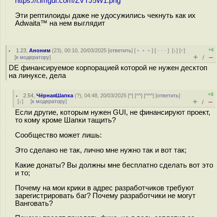
https://i.imgur.com/ZVTJ5W1.png
Эти рептилоиды даже не удосужились чекнуть как их
Adwaita™ на нем выглядит
+6
1.23
,
Аноним
(
23
), 00:10, 20/03/2025 [
ответить
] [
﹢﹢﹢
] [
· · ·
]
[
↓
] [
↑
]
+
–
[
к модератору
]
/
DE финансируемое корпорацией которой не нужен десктоп
на линуксе, дела
+8
2.54
,
ЧёрнаяШапка
(
?
), 04:48, 20/03/2025 [
^
] [
^^
] [
^^^
] [
ответить
]
+
–
[
↓
] [
к модератору
]
/
Если другие, которым нужен GUI, не финансируют проект,
то кому кроме Шапки тащить?
Сообщество может лишь:
Это сделано не так, лично мне нужно так и вот так;
Какие донаты? Вы должны мне бесплатно сделать вот это
и то;
Почему на мои крики в адрес разработчиков требуют
зарегистрировать баг? Почему разработчики не могут
Ванговать?