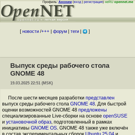
Профиль:
Аноним
(
вход
|
регистрация
)
неRU
opennet.me
[
новости
/
+++
|
форум
|
теги
|
]
Выпуск среды рабочего стола
GNOME 48
19.03.2025 22:51 (MSK)
После шести месяцев разработки
представлен
выпуск среды рабочего стола
GNOME 48
. Для быстрой
оценки возможностей GNOME 48
предложены
специализированные Live-сборки на основе
openSUSE
и
установочной образ
, подготовленный в рамках
инициативы
GNOME OS
. GNOME 48 также уже включён
в состав экспериментальных сборок
Ubuntu 25.04
и