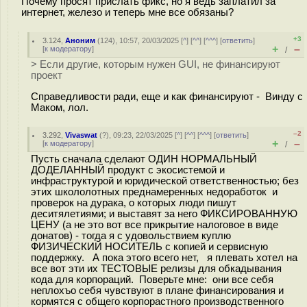
Почему просят прислать фикс, но я ведь заплатил за
интернет, железо и теперь мне все обязаны?
+3
3.124
,
Аноним
(
124
), 10:57, 20/03/2025 [
^
] [
^^
] [
^^^
] [
ответить
]
+
–
[
к модератору
]
/
> Если другие, которым нужен GUI, не финансируют
проект
Справедливости ради, еще и как финансируют - Винду с
Маком, лол.
–2
3.292
,
Vivaswat
(
?
), 09:23, 22/03/2025 [
^
] [
^^
] [
^^^
] [
ответить
]
+
–
[
к модератору
]
/
Пусть сначала сделают ОДИН НОРМАЛЬНЫЙ
ДОДЕЛАННЫЙ продукт с экосистемой и
инфраструктурой и юридической ответственностью; без
этих школолотных преднамеренных недоработок и
проверок на дурака, о которых люди пишут
деситялетиями; и выставят за него ФИКСИРОВАННУЮ
ЦЕНУ (а не это вот все прикрытие налоговое в виде
донатов) - тогда я с удовольствием куплю
ФИЗИЧЕСКИЙ НОСИТЕЛЬ с копией и сервисную
поддержку. А пока этого всего нет, я плевать хотел на
все вот эти их ТЕСТОВЫЕ релизы для обкадывания
кода для корпораций. Поверьте мне: они все себя
неплохъо себя чувствуют в плане финансирования и
кормятся с общего корпорастного производственного