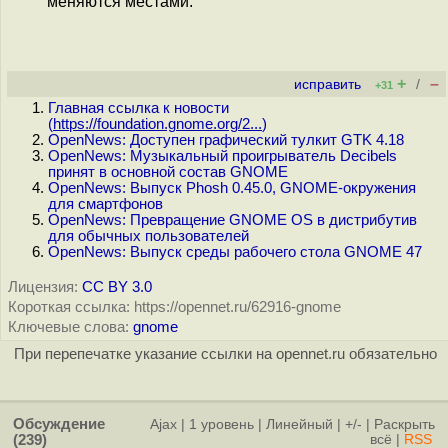
меняются местами.
+
–
исправить
/
+31
Главная ссылка к новости
(
https://foundation.gnome.org/2...
)
OpenNews: Доступен графический тулкит GTK 4.18
OpenNews: Музыкальный проигрыватель Decibels
принят в основной состав GNOME
OpenNews: Выпуск Phosh 0.45.0, GNOME-окружения
для смартфонов
OpenNews: Превращение GNOME OS в дистрибутив
для обычных пользователей
OpenNews: Выпуск среды рабочего стола GNOME 47
Лицензия:
CC BY 3.0
Короткая ссылка: https://opennet.ru/62916-gnome
Ключевые слова:
gnome
При перепечатке указание ссылки на opennet.ru обязательно
Обсуждение
Ajax
|
1 уровень
|
Линейный
|
+/-
|
Раскрыть
(239)
всё
|
RSS