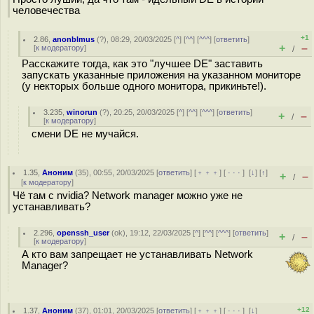
человечества
+1
2.86
,
anonblmus
(
?
), 08:29, 20/03/2025 [
^
] [
^^
] [
^^^
] [
ответить
]
+
–
[
к модератору
]
/
Расскажите тогда, как это "лучшее DE" заставить
запускать указанные приложения на указанном мониторе
(у некторых больше одного монитора, прикиньте!).
3.235
,
winorun
(
?
), 20:25, 20/03/2025 [
^
] [
^^
] [
^^^
] [
ответить
]
+
–
/
[
к модератору
]
смени DE не мучайся.
1.35
,
Аноним
(
35
), 00:55, 20/03/2025 [
ответить
] [
﹢﹢﹢
] [
· · ·
]
[
↓
] [
↑
]
+
–
/
[
к модератору
]
Чё там с nvidia? Network manager можно уже не
устанавливать?
2.296
,
openssh_user
(
ok
), 19:12, 22/03/2025 [
^
] [
^^
] [
^^^
] [
ответить
]
+
–
/
[
к модератору
]
А кто вам запрещает не устанавливать Network
Manager?
+12
1.37
,
Аноним
(
37
), 01:01, 20/03/2025 [
ответить
] [
﹢﹢﹢
] [
· · ·
]
[
↓
]