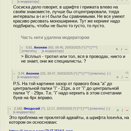
/
[
к модератору
]
Сосиска дело говорит, в шрифте i прижата влево на
своём знакоместе, лучше бы отцентрировали, тогда
интервалы a-i и i-t были бы сравнимыми. Не все умеют
красиво рисовать моноширинки. Тут же кернинг надо
подбирать, чтобы не было то густо, то пусто.
Часть нити удалена модератором
5.61
,
Аноним
(
60
), 06:45, 20/03/2025 [
^
] [
^^
] [
^^^
]
+
–
/
[
ответить
]
[
к модератору
]
> Всплыл - тротил или тол, вся в проводах, никто и
не знает, они же специалисты. ?
+1
3.34
,
Аноним
(
20
), 00:47, 20/03/2025 [
^
] [
^^
] [
^^^
] [
ответить
]
[
↑
]
+
–
[
к модератору
]
/
P.S. На той картинке зазор от правого бока "a" до
центральной палки "i" - 21px, а от "i" до центральной
палки "t" - 29px. Т.е. "i" надо кернить в этом сочетании
букв на 4px вправо.
2.163
,
Феодосий
(
?
), 12:17, 20/03/2025 [
^
] [
^^
] [
^^^
] [
ответить
]
[
↑
]
+
–
/
[
к модератору
]
Это проблема не проклятой адвайты, а шрифта Iosevka, на
котором он осноснован: