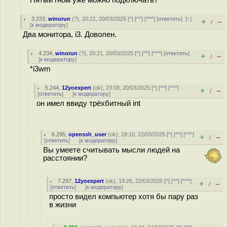
Пятый гном уже можно подключать?
3.233
,
winorun
(
?
), 20:21, 20/03/2025 [
^
] [
^^
] [
^^^
] [
ответить
]
[
↑
]
+
–
/
[
к модератору
]
Два монитора, i3. Доволен.
4.234
,
winorun
(
?
), 20:21, 20/03/2025 [
^
] [
^^
] [
^^^
] [
ответить
]
+
–
/
[
к модератору
]
*i3wm
5.244
,
12yoexpert
(
ok
), 23:08, 20/03/2025 [
^
] [
^^
] [
^^^
]
+
–
/
[
ответить
]
[
к модератору
]
он имел ввиду трёхбитный int
6.295
,
openssh_user
(
ok
), 19:10, 22/03/2025 [
^
] [
^^
] [
^^^
]
+
–
/
[
ответить
]
[
к модератору
]
Вы умеете считывать мысли людей на
расстоянии?
7.297
,
12yoexpert
(
ok
), 19:26, 22/03/2025 [
^
] [
^^
] [
^^^
]
+
–
/
[
ответить
]
[
к модератору
]
просто видел компьютер хотя бы пару раз
в жизни