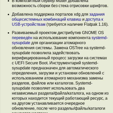
В композитный сервер Mutter добавлена
возможность сборки без стека отрисовки шрифтов.
Добавлена поддержка порталов xdg для
задания
общесистемных комбинаций клавиш
и
доступа к
USB-устройствам
(требуется наличие Flatpak 1.16).
Развиваемый проектом дистрибутив GNOME OS
переведён
на использование компонента
systemd-
sysupdate
для организации атомарного
обновления системы. Замена OSTree на systemd-
sysupdate позволила задействовать
верифицированный процесс загрузки на системах
с UEFI Secure Boot. Инструментарий systemd-
sysupdate предназначен для автоматического
определения, загрузки и установки обновлений с
использованием атомарного механизма замены
разделов, файлов или каталогов. Systemd-
sysupdate позволяет использовать два
независимых раздела/файла/каталога, на одном из
которых находится текущий работающий ресурс, а
на другом устанавливается очередное
обновление, после чего разделы/файлы/каталоги