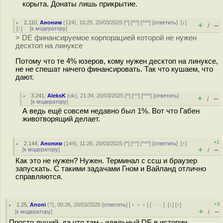
корыта. Донаты лишь прикрытие.
2.110
,
Аноним
(
124
), 10:25, 20/03/2025 [
^
] [
^^
] [
^^^
] [
ответить
]
[
↓
]
+
–
/
[
↑
] [
к модератору
]
> DE финансируемое корпорацией которой не нужен
десктоп на линуксе
Потому что те 4% юзеров, кому нужен десктоп на линуксе,
не не спешат ничего финансировать. Так что кушаем, что
дают.
3.241
,
AleksK
(
ok
), 21:34, 20/03/2025 [
^
] [
^^
] [
^^^
] [
ответить
]
+
–
/
[
к модератору
]
А ведь ещё совсем недавно был 1%. Вот что Габен
животворящий делает.
+1
2.144
,
Аноним
(
144
), 11:26, 20/03/2025 [
^
] [
^^
] [
^^^
] [
ответить
]
[
↑
]
+
–
[
к модератору
]
/
Как это не нужен? Нужен. Терминал с ссш и браузер
запускать. С такими задачами Гном и Вайланд отлично
справляются.
+3
1.25
,
Anoni
(
?
), 00:26, 20/03/2025 [
ответить
] [
﹢﹢﹢
] [
· · ·
]
[
↓
] [
↑
]
+
–
[
к модератору
]
/
Просто луший, да что там - идельный DE в истории