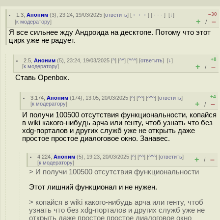
–30
1.3
,
Аноним
(
3
), 23:24, 19/03/2025 [
ответить
] [
﹢﹢﹢
] [
· · ·
]
[
↓
]
+
–
[
к модератору
]
/
Я все сильнее жду Андроида на десктопе. Потому что этот
цирк уже не радует.
+8
2.5
,
Аноним
(
5
), 23:24, 19/03/2025 [
^
] [
^^
] [
^^^
] [
ответить
]
[
↓
]
+
–
[
к модератору
]
/
Ставь Openbox.
+4
3.174
,
Аноним
(
174
), 13:05, 20/03/2025 [
^
] [
^^
] [
^^^
] [
ответить
]
+
–
[
к модератору
]
/
И получи 100500 отсутствия функциональности, копайся
в wiki какого-нибудь арча или генту, чтоб узнать что без
xdg-порталов и других служб уже не открыть даже
простое простое диалоговое окно. Занавес.
4.224
,
Аноним
(
5
), 19:23, 20/03/2025 [
^
] [
^^
] [
^^^
] [
ответить
]
+
–
/
[
к модератору
]
> И получи 100500 отсутствия функциональности
Этот лишний функционал и не нужен.
> копайся в wiki какого-нибудь арча или генту, чтоб
узнать что без xdg-порталов и других служб уже не
открыть даже простое простое диалоговое окно