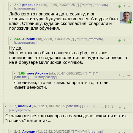
2.40
,
prokoudine
(
ok
), 12:50, 04/03/2025 [
^
] [
^^
] [
^^^
] [
ответить
]
+
–
/
[
к модератору
]
Либо кого-то попросили дать ссылку, и он
скопипастил урл, будучи залогиненым. А в урле был
ключ. Страницу, куда он скопипастил, спарсили и
положили для обучения.
2.64
,
Аноним
(
18
), 22:38, 05/03/2025 [
^
] [
^^
] [
^^^
] [
ответить
]
+
–
/
[
к модератору
]
Ну да.
Можно конечно было написать на php, но ты же
понимаешь, что тогда выполнятся он будет на сервере, а
не в браузере миллионов хомячков.
3.65
,
тоже Аноним
(
ok
), 08:47, 06/03/2025 [
^
] [
^^
] [
^^^
]
+
–
/
[
ответить
]
[
к модератору
]
Я понимаю, что нет смысла прятать то, что не
имеет ценности.
1.37
,
Аноним
(
37
), 09:11, 04/03/2025 [
ответить
] [
﹢﹢﹢
] [
· · ·
]
[
↓
] [
↑
]
+
–
/
[
к модератору
]
Сколько же всякого мусора на самом деле покоится в этих
"топовых" датасетах...
2.41
,
Аноним
(
41
), 12:52, 04/03/2025 [
^
] [
^^
] [
^^^
] [
ответить
]