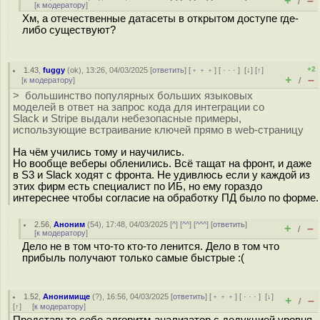
+
–
/
[
к модератору
]
Хм, а отечественные датасеты в открытом доступе где-
либо существуют?
+2
1.43
,
fuggy
(
ok
), 13:26, 04/03/2025 [
ответить
] [
﹢﹢﹢
] [
· · ·
]
[
↓
] [
↑
]
+
–
[
к модератору
]
/
> большинство популярных больших языковых
моделей в ответ на запрос кода для интеграции со
Slack и Stripe выдали небезопасные примеры,
использующие встраивание ключей прямо в web-страницу
На чём учились тому и научились.
Но вообще веберы обленились. Всё тащат на фронт, и даже
в S3 и Slack ходят с фронта. Не удивлюсь если у каждой из
этих фирм есть специалист по ИБ, но ему гораздо
интереснее чтобы согласие на обработку ПД было по форме.
2.56
,
Аноним
(
54
), 17:48, 04/03/2025 [
^
] [
^^
] [
^^^
] [
ответить
]
+
–
/
[
к модератору
]
Дело не в том что-то кто-то ленится. Дело в том что
прибыль получают только самые быстрые :(
1.52
,
Анонимище
(
?
), 16:56, 04/03/2025 [
ответить
] [
﹢﹢﹢
] [
· · ·
]
[
↓
]
+
–
/
[
↑
] [
к модератору
]