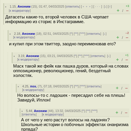
+3
1.15
,
Аноним
(
15
), 01:47, 04/03/2025 [
ответить
] [
﹢﹢﹢
] [
· · ·
]
[
↓
] [
↑
]
+
–
[
к модератору
]
/
Датасеты какие-то, второй человек в США черпает
информацию из сторис в Инстаграмме.
–2
2.18
,
Аноним
(
18
), 02:51, 04/03/2025 [
^
] [
^^
] [
^^^
] [
ответить
]
[
↓
]
+
–
[
к модератору
]
/
и купил при этом твиттер, заодно переименовав его?
+1
3.19
,
Аноним
(
15
), 03:21, 04/03/2025 [
^
] [
^^
] [
^^^
] [
ответить
]
[
↓
]
+
–
[
к модератору
]
/
Маск такой же фейк как пашка дуров, который на словах
оппозиционер, революционер, гений, бездетный
холостяк.
4.25
,
пох.
(
?
), 07:18, 04/03/2025 [
^
] [
^^
] [
^^^
] [
ответить
]
+
–
/
[
к модератору
]
Но волосы-то с ладошек - пересадил себе на плешь!
Завидуй, Иплон!
5.44
,
Аноним
(
44
), 13:32, 04/03/2025 [
^
] [
^^
] [
^^^
]
+
–
/
[
ответить
]
[
к модератору
]
А от чего у него растут волосы на ладонях?
Школьные истории о побочных эффектах онанризма
прпвда?