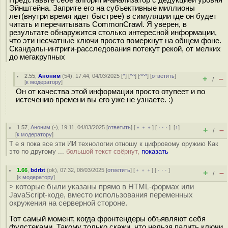
Представьте себе алгоритм-анализатор с дедукцией уровня
Эйнштейна. Заприте его на субъективные миллионы
лет(внутри время идет быстрее) в симуляции где он будет
читать и перечитывать CommonCrawl. Я уверен, в
результате обнаружится столько интересной информации,
что эти несчатные ключи просто померкнут на общем фоне.
Скандалы-интриги-расследования потекут рекой, от мелких
до мегакрупных
2.55
,
Аноним
(
54
), 17:44, 04/03/2025 [
^
] [
^^
] [
^^^
] [
ответить
]
+
–
/
[
к модератору
]
Он от качества этой информации просто отупеет и по
истечению времени вы его уже не узнаете. :)
1.57
,
Аноним
(
-
), 19:11, 04/03/2025 [
ответить
] [
﹢﹢﹢
] [
· · ·
]
[
↑
]
+
–
/
[
к модератору
]
Т е я пока все эти ИИ технологии отношу к цифровому оружию Как
это по другому ...
большой текст свёрнут,
показать
1.66
,
bdrbt
(
ok
), 07:32, 08/03/2025 [
ответить
] [
﹢﹢﹢
] [
· · ·
]
+
–
/
[
к модератору
]
> которые были указаны прямо в HTML-формах или
JavaScript-коде, вместо использования переменных
окружения на серверной стороне.
Тот самый момент, когда фронтендеры объявляют себя
фулстеками. Такому только скажи, что нельзя палить ключи