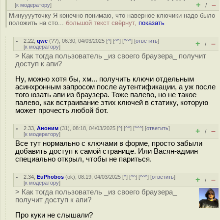
+
–
[
к модератору
]
/
Минууууточку Я конечно понимаю, что наверное ключики надо было
положить на сто...
большой текст свёрнут,
показать
2.22
,
qwe
(
??
), 06:30, 04/03/2025 [
^
] [
^^
] [
^^^
] [
ответить
]
+
–
/
[
к модератору
]
> Как тогда пользователь _из своего браузера_ получит
доступ к апи?
Ну, можно хотя бы, хм... получить ключи отдельным
асинхронным запросом после аутентификации, а уж после
того юзать апи из браузера. Тоже палево, но не такое
палево, как встраивание этих ключей в статику, которую
может прочесть любой бот.
2.33
,
Аноним
(
31
), 08:18, 04/03/2025 [
^
] [
^^
] [
^^^
] [
ответить
]
+
–
/
[
к модератору
]
Все тут нормально с ключами в форме, просто забыли
добавить доступ к самой странице. Или Васян-админ
специально открыл, чтобы не париться.
2.34
,
EuPhobos
(
ok
), 08:19, 04/03/2025 [
^
] [
^^
] [
^^^
] [
ответить
]
+
–
/
[
к модератору
]
> Как тогда пользователь _из своего браузера_
получит доступ к апи?
Про куки не слышали?