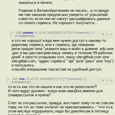
оказаться и ничего.
Главное в Великобританиию не писать.. а то вроде
им там законом предписано умереть от угрызений
совести, если они не смогут расшифровать данные
со своего сервиса. Не хорошо'с получится...
3.39
,
onanim
(
?
), 11:34, 04/03/2025 [
^
] [
^^
] [
^^^
] [
ответить
]
[
↑
]
+
–
/
[
к модератору
]
и это же хорошо! когда мне нужен доступ к какому-то
дорогому сервису, или к сервису, где геморная
регистрация типа "укажите ваш е-мэйл в домене .edu или
.gov и мы рассмотрим вашу заявку в течение 99 рабочих
дней" я просто открываю гугл, пишу site:github.com или
site:gitlab.com, "адрес сервиса" "api" (или "pass" или "key")
и пользуюсь.
спасибо вчерашним таксистам за удобный доступ.
2.27
,
пох.
(
?
), 07:22, 04/03/2025 [
^
] [
^^
] [
^^^
] [
ответить
]
[
↑
]
+
–
/
[
к модератору
]
то есть как это не нашли и как это не разослали?!
И чего вдруг должен - когда оная мак@ка именно для
спамрассылок и нужна?
Счет за эти рассылки, правда, выставят кому-то не совсем
тому, но тот их тоже оплатит не присматриваясь - "что-то в
этом месяце подорожало, надо бы девляпсам в пятницу