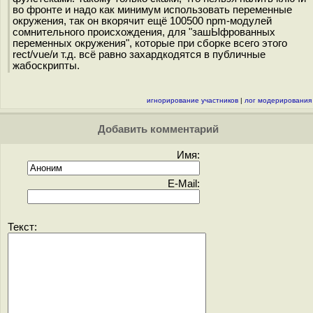
во фронте и надо как минимум использовать переменные
окружения, так он вкорячит ещё 100500 npm-модулей
сомнительного происхождения, для "зашЫфрованных
переменных окружения", которые при сборке всего этого
rect/vue/и т.д. всё равно захардкодятся в публичные
жабоскрипты.
игнорирование участников
|
лог модерирования
Добавить комментарий
Имя:
E-Mail:
Текст: