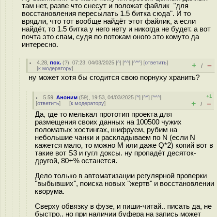
там нет, разве что снесут и положат файлик "для
восстановления пересылать 1.5 битка сюда". И то
врядли, что тот вообще найдёт этот файлик, а если
найдёт, то 1.5 битка у него нету и никогда не будет. а вот
почта это спам, судя по потокам оного это комуто да
интересно.
4.28
,
пох.
(
?
), 07:23, 04/03/2025 [
^
] [
^^
] [
^^^
] [
ответить
]
+
–
/
[
к модератору
]
ну может хотя бы сгодится свою порнуху хранить?
+1
5.59
,
Аноним
(
59
), 19:53, 04/03/2025 [
^
] [
^^
] [
^^^
]
+
–
[
ответить
]
[
к модератору
]
/
Да, где то мелькал прототип проекта для
размещения своих данных на 100500 чужих
поломатых хостингах, шифруем, рубим на
небольшие чанки и раскладываем по N (если N
кажется мало, то можно M или даже Q*2) копий вот в
такие вот S3 и гугл доксы. ну пропадёт десяток-
другой, 80+% останется.
Дело только в автоматизации регулярной проверки
"выбывших", поиска новых "жертв" и восстановлении
кворума.
Сверху обвязку в фузе, и пиши-читай.. писать да, не
быстро.. но при наличии буфера на запись может