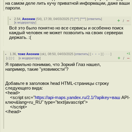
на самом деле лить кучу приватной информации, даже ваши
пароли.
2.54
,
Аноним
(
54
), 17:39, 04/03/2025 [
^
] [
^^
] [
^^^
] [
ответить
]
+
–
/
[
к модератору
]
Всё это было понятно но все сервисы и особенно поиск
каждый человек не может позволить на своих серверах
держать. :(
+1
1.36
,
тоже Аноним
(
ok
), 08:50, 04/03/2025 [
ответить
] [
﹢﹢﹢
] [
· · ·
]
+
–
[
↓
] [
↑
] [
к модератору
]
/
Я правильно понимаю, что Зоркий Глаз нашел,
например, такие "уязвимости"?
Добавьте в заголовок head HTML-страницы строку
следующего вида:
<head>
<script src="
https://api-maps.yandex.ru/2.1/?apikey=ваш
API-
ключ&lang=ru_RU" type="text/javascript">
</script>
</head>