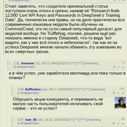
[
к модератору
]
/
Стоит заметить, что создатели оригинальной статьи
поступили очень плохо и грязно, назвав её "Research finds
12,000 ‘Live’ API Keys and Passwords in DeepSeek's Training
Data". Да, технически они правы, но на деле практически все
современные языковые модели были обучены на
CommonCrawl, это по сути самый популярный датасет для
моделей вообще. Но Trufflehog, похоже, решили ещё раз
показать именно в сторону Deepseek, что-то вида "вот
видите, как у них всё плохо и небезопасно", так как из-за
успеха Deepseek многие начали обвинять эту компанию во
всех смертных грехах.
–7
2.31
,
Аноним
(
31
), 08:13, 04/03/2025 [
^
] [
^^
] [
^^^
] [
ответить
]
+
–
[
к модератору
]
/
а в чём успех, уже заработали миллиард или пока только в
планах?
+11
3.32
,
EuPhobos
(
ok
), 08:17, 04/03/2025 [
^
] [
^^
] [
^^^
] [
ответить
]
+
–
[
к модератору
]
/
Обрушить акции конкурента, и переманить не
малую часть пользователей оплачивать свой
сервис - это не успех?
+5
3.47
,
Ivan_83
(
ok
), 14:22, 04/03/2025 [
^
] [
^^
] [
^^^
] [
ответить
]
+
–
[
к модератору
]
/