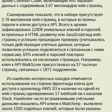
архив Common Crawl, включающий 400 терабайт
данных с содержимым 2.67 миллиардов web-страниц.
Сканирование показало, что в наборе присутствует
2.76 миллионов web-страниц, в которые встроены
пароли и ключи доступа к API. Всего в архиве
зафиксировано 11908 уникальных ключей и паролей,
встроенных в HTML-разметку или JavaScript-код web-
страниц и успешно прошедших проверку (учитывались
только действующие учётные данные, которые
позволили успешно подключиться к связанным с ними
сервисам). 63% ключей и паролей повторно
использовались на нескольких страницах. Например,
ключ к API WalkScore присутствовал на 57 тысячах
страниц, связанных с 1871 поддоменом.
Из наиболее интересных находок отмечается
использование на стороне фронтэнда ключа для
доступа к хранилищу AWS S3 и наличие на одной из
web-страниц одновременно 17 webhook-ов к каналам
Slack. Наиболее часто встраиваемыми учётными
данными оказались API-ключи к Mailchimp - выявлено
около 1500 подобных ключей, которые были указаны