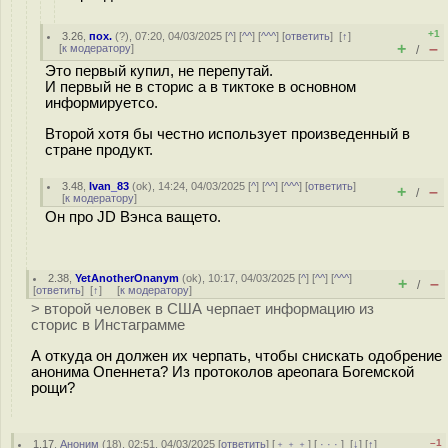
+1
3.26
,
пох.
(
?
), 07:20, 04/03/2025 [
^
] [
^^
] [
^^^
] [
ответить
]
[
↑
]
+
–
[
к модератору
]
/
Это первый купил, не перепутай.
И первый не в сторис а в тиктоке в основном
информируетсо.
Второй хотя бы честно использует произведенный в
стране продукт.
3.48
,
Ivan_83
(
ok
), 14:24, 04/03/2025 [
^
] [
^^
] [
^^^
] [
ответить
]
+
–
/
[
к модератору
]
Он про JD Вэнса ващето.
2.38
,
YetAnotherOnanym
(
ok
), 10:17, 04/03/2025 [
^
] [
^^
] [
^^^
]
+
–
/
[
ответить
]
[
↑
] [
к модератору
]
> второй человек в США черпает информацию из
сторис в Инстаграмме
А откуда он должен их черпать, чтобы снискать одобрение
анонима Опеннета? Из протоколов ареопага Богемской
рощи?
–1
1.17
,
Аноним
(
18
), 02:51, 04/03/2025 [
ответить
] [
﹢﹢﹢
] [
· · ·
]
[
↓
] [
↑
]