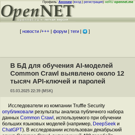
Профиль:
Аноним
(
вход
|
регистрация
)
неRU
opennet.me
[
новости
/
+++
|
форум
|
теги
|
]
В БД для обучения AI-моделей
Common Crawl выявлено около 12
тысяч API-ключей и паролей
03.03.2025 22:39 (MSK)
Исследователи из компании Truffle Security
опубликовали
результаты анализа публичного набора
данных
Common Crawl
, используемого при обучении
больших языковых моделей (например,
DeepSeek
и
ChatGPT
). В исследовании использован декабрьский