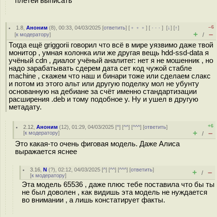
плетей выписать"
–6
1.8
,
Аноним
(
8
), 00:33, 04/03/2025 [
ответить
] [
﹢﹢﹢
] [
· · ·
]
[
↓
] [
↑
]
+
–
[
к модератору
]
/
Тогда ещё griggorii говорил что всё в мире уязвимо даже твой
монитор , умная колонка или же другая вещь hdd-ssd-data я
учёный cdn , диалог учёный аналитег: нет я не мошенник , но
надо зарабатывать сдерем дата сет код чужой стабле
machine , скажем что наш и бинари тоже или сделаем слакс
и потом из этого альт или другую поделку мол не убунту
основанную на дебиане за счёт именно стандартизации
расширения .deb и тому подобное у. Ну и ушел в другую
метадату.
+6
2.12
,
Аноним
(
12
), 01:29, 04/03/2025 [
^
] [
^^
] [
^^^
] [
ответить
]
+
–
[
к модератору
]
/
Это какая-то очень фиговая модель. Даже Алиса
выражается яснее
3.16
,
N
(
?
), 02:12, 04/03/2025 [
^
] [
^^
] [
^^^
] [
ответить
]
+
–
/
[
к модератору
]
Эта модель 65536 , даже плюс тебе поставила что бы ты
не был доволен , как видишь эта модель не нуждается
во внимании , а лишь констатирует факты.