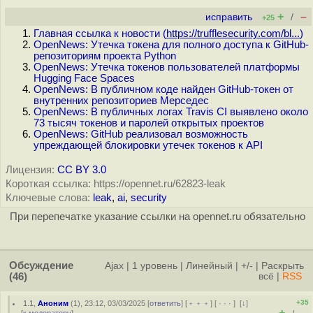
+
–
исправить
/
+25
Главная ссылка к новости (
https://trufflesecurity.com/bl...
)
OpenNews: Утечка токена для полного доступа к GitHub-
репозиториям проекта Python
OpenNews: Утечка токенов пользователей платформы
Hugging Face Spaces
OpenNews: В публичном коде найден GitHub-токен от
внутренних репозиториев Мерседес
OpenNews: В публичных логах Travis CI выявлено около
73 тысяч токенов и паролей открытых проектов
OpenNews: GitHub реализовал возможность
упреждающей блокировки утечек токенов к API
Лицензия:
CC BY 3.0
Короткая ссылка: https://opennet.ru/62823-leak
Ключевые слова:
leak
,
ai
,
security
При перепечатке указание ссылки на opennet.ru обязательно
Обсуждение
Ajax
|
1 уровень
|
Линейный
|
+/-
|
Раскрыть
(46)
всё
|
RSS
+35
1.1
,
Аноним
(
1
), 23:12, 03/03/2025 [
ответить
] [
﹢﹢﹢
] [
· · ·
]
[
↓
]
+
–