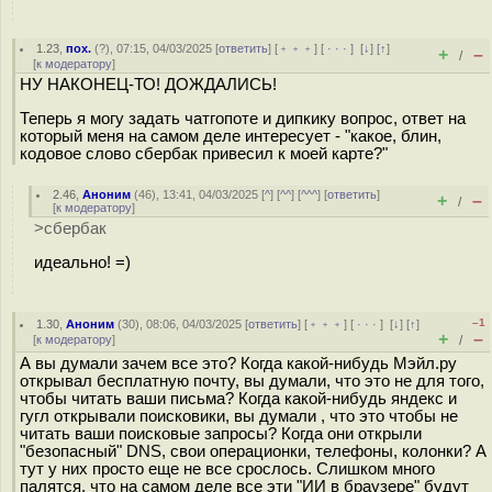
1.23
,
пох.
(
?
), 07:15, 04/03/2025 [
ответить
] [
﹢﹢﹢
] [
· · ·
]
[
↓
] [
↑
]
+
–
/
[
к модератору
]
НУ НАКОНЕЦ-ТО! ДОЖДАЛИСЬ!
Теперь я могу задать чатгопоте и дипкику вопрос, ответ на
который меня на самом деле интересует - "какое, блин,
кодовое слово сбербак привесил к моей карте?"
2.46
,
Аноним
(
46
), 13:41, 04/03/2025 [
^
] [
^^
] [
^^^
] [
ответить
]
+
–
/
[
к модератору
]
>сбербак
идеально! =)
–1
1.30
,
Аноним
(
30
), 08:06, 04/03/2025 [
ответить
] [
﹢﹢﹢
] [
· · ·
]
[
↓
] [
↑
]
+
–
[
к модератору
]
/
А вы думали зачем все это? Когда какой-нибудь Мэйл.ру
открывал бесплатную почту, вы думали, что это не для того,
чтобы читать ваши письма? Когда какой-нибудь яндекс и
гугл открывали поисковики, вы думали , что это чтобы не
читать ваши поисковые запросы? Когда они открыли
"безопасный" DNS, свои операционки, телефоны, колонки? А
тут у них просто еще не все срослось. Слишком много
палятся, что на самом деле все эти "ИИ в браузере" будут