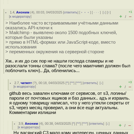
+1
1.4
,
Аноним
(
4
), 00:03, 04/03/2025 [
ответить
] [
﹢﹢﹢
] [
· · ·
]
[
↓
] [
↑
]
+
–
[
к модератору
]
/
> Наиболее часто встраиваемыми учётными данными
оказались API-ключи к
> Mailchimp - выявлено около 1500 подобных ключей,
которые были указаны
> прямо в HTML-формах или JavaScript-коде, вместо
использования
> переменных окружения на серверной стороне
Хм.. и их до сих пор не нашли господа cпамеры и не
разослали тонны спама? (после чего маилчимп должен был
поблочить ключ).. Да, обленились...
+3
2.7
,
чатжпт
(
?
), 00:18, 04/03/2025 [
^
] [
^^
] [
^^^
] [
ответить
]
[
↓
]
+
–
[
к модератору
]
/
github весь завален ключами от сервисов, от s3, логины/
пароли от почтовых ящиков и баз данных.. адъ и израиль.
я одному товарищу написал, что у него утекли секреты от
s3, через месяц проверил, а они все еще актуальны.
Комментарии излишни
3.9
,
Аноним
(
4
), 00:38, 04/03/2025 [
^
] [
^^
] [
^^^
] [
ответить
]
[
↓
]
+
–
/
[
к модератору
]
Ну васянский С3 мало кому интересен. ценных данных