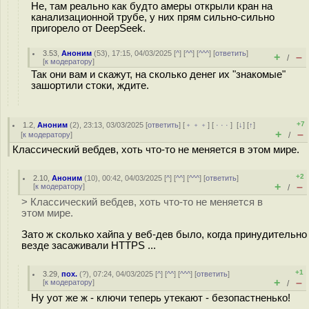
Не, там реально как будто амеры открыли кран на
канализационной трубе, у них прям сильно-сильно
пригорело от DeepSeek.
3.53
,
Аноним
(
53
), 17:15, 04/03/2025 [
^
] [
^^
] [
^^^
] [
ответить
]
+
–
/
[
к модератору
]
Так они вам и скажут, на сколько денег их "знакомые"
зашортили стоки, ждите.
+7
1.2
,
Аноним
(
2
), 23:13, 03/03/2025 [
ответить
] [
﹢﹢﹢
] [
· · ·
]
[
↓
] [
↑
]
+
–
[
к модератору
]
/
Классический вебдев, хоть что-то не меняется в этом мире.
+2
2.10
,
Аноним
(
10
), 00:42, 04/03/2025 [
^
] [
^^
] [
^^^
] [
ответить
]
+
–
[
к модератору
]
/
> Классический вебдев, хоть что-то не меняется в
этом мире.
Зато ж сколько хайпа у веб-дев было, когда принудительно
везде засаживали HTTPS ...
+1
3.29
,
пох.
(
?
), 07:24, 04/03/2025 [
^
] [
^^
] [
^^^
] [
ответить
]
+
–
[
к модератору
]
/
Ну уот же ж - ключи теперь утекают - безопастненько!