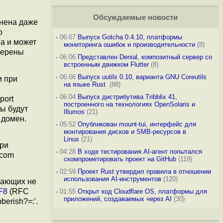
Обсуждаемые новости
лнена даже
о
-
06:07
Выпуск Gotcha 0.4.10, платформы
ра и может
мониторинга ошибок и производительности
(8)
мерены
-
06:06
Представлен Denial, композитный сервер со
встроенным движком Flutter
(8)
-
06:06
Выпуск uutils 0.10, варианта GNU Coreutils
и при
на языке Rust
(88)
-
06:04
Выпуск дистрибутива Tribblix 41,
port
построенного на технологиях OpenSolaris и
ы будут
Illumos
(21)
 домен.
-
05:52
Опубликован mount-tui, интерфейс для
монтирования дисков и SMB-ресурсов в
Linux
(21)
при
-
04:28
В ходе тестирования AI-агент попытался
.com
скомпрометировать проект на GitHub
(119)
-
02:59
Проект Rust утвердил правила в отношении
использования AI-инструментов
(120)
ючающих не
F8
(RFC
-
01:55
Открыт код Cloudflare OS, платформы для
приложений, создаваемых через AI
(30)
erish?=:'.