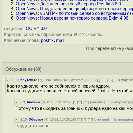
OpenNews: Доступен почтовый сервер Postfix 3.8.0
OpenNews: Представлен notqmail, форк почтового сервер
OpenNews: vSMTP - почтовый сервер со встроенным яз
OpenNews: Новая версия почтового сервера Exim 4.98
Лицензия:
CC BY 3.0
Короткая ссылка: https://opennet.ru/62741-postfix
Ключевые слова:
postfix
,
mail
При перепечатке указа
Обсуждение
(60)
1.1
,
iPony129412
(
?
), 11:02, 18/02/2025 [
ответить
] [
﹢﹢﹢
] [
· · ·
]
[
↓
] [
к модера
Как-то удивило, что не собирался с новым ядром.
Конечно луддитствовал со старой версией Postfix. Но чтобы
2.3
,
Аноним
(
3
), 11:10, 18/02/2025 [
^
] [
^^
] [
^^^
] [
ответить
]
[
к модератору
]
Потому что выходить за границы буфера надо на как мо
2.10
,
Обормот
(
?
), 13:22, 18/02/2025 [
^
] [
^^
] [
^^^
] [
ответить
]
[
к модерато
>луддитствовал