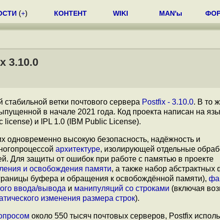
ОСТИ
(
+
)
КОНТЕНТ
WIKI
MAN'ы
ФО
 3.10.0
й стабильной ветки почтового сервера
Postfix - 3.10.0
. В то 
выпущенной в начале 2021 года. Код проекта написан на язы
license) и IPL 1.0 (IBM Public License).
щих одновременно высокую безопасность, надёжность и
многопроцессой
архитектуре
, изолирующей отдельные обрабо
ей. Для защиты от ошибок при работе с памятью в проекте
ления и освобождения памяти
, а также набор абстрактных 
границы буфера и обращения к освобождённой памяти),
фа
ого ввода/вывода
и
манипуляций со строками
(включая во
атического изменения размера строк
).
опросом
около 550 тысяч почтовых серверов, Postfix исполь