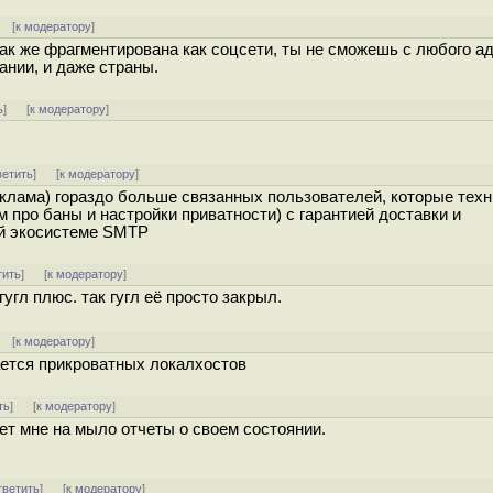
] [
к модератору
]
ак же фрагментирована как соцсети, ты не сможешь с любого а
нии, и даже страны.
ь
]
[
к модератору
]
ветить
]
[
к модератору
]
еклама) гораздо больше связанных пользователей, которые тех
м про баны и настройки приватности) с гарантией доставки и
ей экосистеме SMTP
тить
]
[
к модератору
]
угл плюс. так гугл её просто закрыл.
] [
к модератору
]
ается прикроватных локалхостов
ть
]
[
к модератору
]
ет мне на мыло отчеты о своем состоянии.
тветить
]
[
к модератору
]