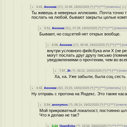
4.41
,
Аноним
(
17
), 22:06, 18/02/2025 [
^
] [
^^
] [
^^^
] [
ответить
]
[
↓
Ты живешь в неверных иллюзиях. Почта точно т
послать на любой, бывают закрыты целые компа
5.51
,
Аноним
(
51
), 07:28, 19/02/2025 [
^
] [
^^
] [
^^^
] [
ответит
Бывают, но соцсетей нет открых вообще.
6.56
,
Аноним
(
17
), 08:48, 19/02/2025 [
^
] [
^^
] [
^^^
] [
от
внутри условного фейсбука или Х (не р
могут послать друг другу письмо (помни
уведомлениями о прочтении, чем во вс
7.57
,
Jh
(
?
), 09:22, 19/02/2025 [
^
] [
^^
] [
^^^
] [
отве
Ха, ха. Уже забыли, была соц сесть г
4.42
,
Аноним
(
42
), 23:20, 18/02/2025 [
^
] [
^^
] [
^^^
] [
ответить
]
[
↑
Ну отправь с протона на Яндекс. Это также кас
5.54
,
anonymos
(
?
), 08:14, 19/02/2025 [
^
] [
^^
] [
^^^
] [
ответи
Мой прикроватный локалхост, постоянно шл
Что я делаю не так?
6.64
,
OpenEcho
(
?
), 15:54, 20/02/2025 [
^
] [
^^
] [
^^^
] [
о