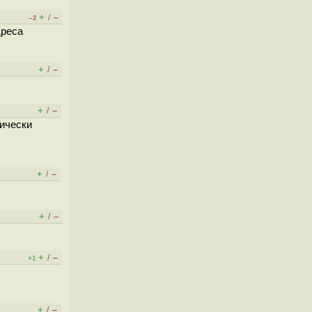
+
–
/
–2
дреса
+
–
/
+
–
/
нически
+
–
/
+
–
/
+
–
/
+1
+
–
/