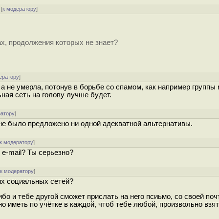
[
к модератору
]
ах, продолжения которых не знает?
ератору
]
 а не умерла, потонув в борьбе со спамом, как например группы 
ьная сеть на голову лучше будет.
ратору
]
и не было предложено ни одной адекватной альтернативы.
к модератору
]
 e-mail? Ты серьезно?
[
к модератору
]
тих социальных сетей?
бо и тебе другой сможет прислать на него псиьмо, со своей поч
но иметь по учётке в каждой, чтоб тебе любой, произвольно взя