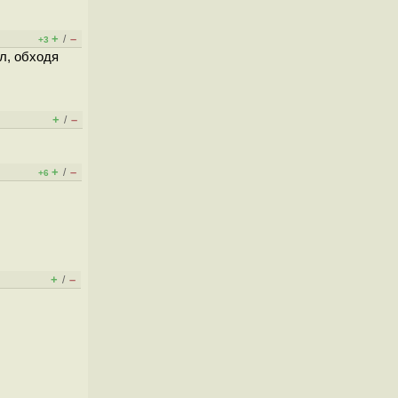
+
–
/
+3
ал, обходя
+
–
/
+
–
/
+6
+
–
/