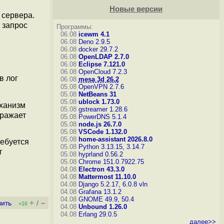
Новые версии
 сервера.
 запрос
Программы:
06.08
icewm 4.1
06.08
Deno 2.9.5
06.08
docker 29.7.2
06.08
OpenLDAP 2.7.0
06.08
Eclipse 7.121.0
06.08
OpenCloud 7.2.3
в лог
06.08
mesa 3d 26.2
05.08
OpenVPN 2.7.6
05.08
NetBeans 31
05.08
ublock 1.73.0
еханизм
05.08
gstreamer 1.28.6
бражает
05.08
PowerDNS 5.1.4
05.08
node.js 26.7.0
05.08
VSCode 1.132.0
05.08
home-assistant 2026.8.0
ребуется
05.08
Python 3.13.15, 3.14.7
т
05.08
hyprland 0.56.2
05.08
Chrome 151.0.7922.75
04.08
Electron 43.3.0
04.08
Mattermost 11.10.0
04.08
Django 5.2.17, 6.0.8
vln
04.08
Grafana 13.1.2
04.08
GNOME 49.9, 50.4
+
–
вить
/
+16
04.08
Unbound 1.26.0
04.08
Erlang 29.0.5
далее>>