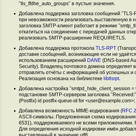
"tls_ffdhe_auto_groups" в пустые значения.
Добавлена поддержка заголовка сообщений "TLS-Re
при невозможности реализовать выставленную в н
заголовка SMTP-клиент работает в режиме "smtp_tls
откатиться на соединение с передачей данных отк
реализовать SMTP-расширение REQUIRETLS.
Добавлена поддержка протокола
TLS-RPT
(Transpo
доставке сообщений, возникающие если не удаётс
использованием расширений
DANE
(DNS-based Auth
Security). Владелец почтового домена определяет
отправлять отчёты с информацией об успешных и
Реализация основана на библиотеке
libtlsrpt
.
Добавлена настройка "smtpd_hide_client_session =
подстановке SMTP-сервером заголовка "Received:".
(Postfix) id postfix-queue-id for <user@example.com>;
Добавлена возможность MIME-кодирования (
RFC 
ASCII-символы. Предложенная схема кодирования
6531), поддерживаемого не всеми приложениями. Ре
Для определения исходной кодировки имён добавле
выставленный в значение utf8.