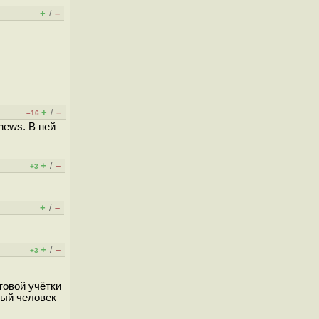
+
–
/
+
–
/
–16
news. В ней
+
–
/
+3
+
–
/
+
–
/
+3
товой учётки
тый человек