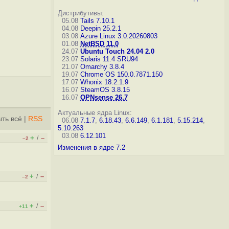
Дистрибутивы:
05.08
Tails 7.10.1
04.08
Deepin 25.2.1
03.08
Azure Linux 3.0.20260803
01.08
NetBSD 11.0
24.07
Ubuntu Touch 24.04 2.0
23.07
Solaris 11.4 SRU94
21.07
Omarchy 3.8.4
19.07
Chrome OS 150.0.7871.150
17.07
Whonix 18.2.1.9
16.07
SteamOS 3.8.15
16.07
OPNsense 26.7
Актуальные ядра Linux:
ть всё
|
RSS
06.08
7.1.7
,
6.18.43
,
6.6.149
,
6.1.181
,
5.15.214
,
5.10.263
03.08
6.12.101
+
–
/
–2
Изменения в ядре 7.2
+
–
/
–2
+
–
/
+11