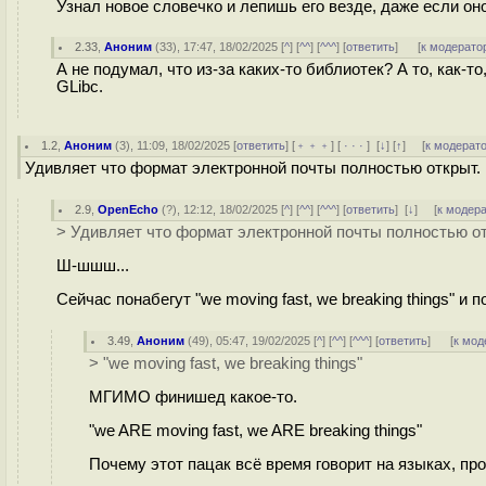
Узнал новое словечко и лепишь его везде, даже если о
2.33
,
Аноним
(
33
), 17:47, 18/02/2025 [
^
] [
^^
] [
^^^
] [
ответить
]
[
к модерато
А не подумал, что из-за каких-то библиотек? А то, как-
GLibc.
1.2
,
Аноним
(
3
), 11:09, 18/02/2025 [
ответить
] [
﹢﹢﹢
] [
· · ·
]
[
↓
] [
↑
] [
к модерат
Удивляет что формат электронной почты полностью открыт. 
2.9
,
OpenEcho
(
?
), 12:12, 18/02/2025 [
^
] [
^^
] [
^^^
] [
ответить
]
[
↓
] [
к модер
> Удивляет что формат электронной почты полностью от
Ш-шшш...
Сейчас понабегут "we moving fast, we breaking things" и 
3.49
,
Аноним
(
49
), 05:47, 19/02/2025 [
^
] [
^^
] [
^^^
] [
ответить
]
[
к мод
> "we moving fast, we breaking things"
МГИМО финишед какое-то.
"we ARE moving fast, we ARE breaking things"
Почему этот пацак всё время говорит на языках, пр