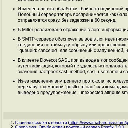
Изменена логика обработки сбойных соединений при 
Подобный сервер теперь воспринимается как балан
отправляется сразу, без задержки в 60 секунд.
В Milter реализовано отражение в логе информаци
В SMTP-сервере обеспечен вывод в лог идентифи
соединения по таймауту, обрыву или превышению л
"queueid: canceled" для сообщений с запущенной, 
В клиенте Dovecot SASL при выводе в лог сообщени
аутентификации, который не удалось использовать.
значения настроек sasl_method, sasl_username и sa
Из-за изменения внутреннего протокола, используе
перезапуск командой "postfix reload" или командами "
выведено предупреждение "unexpected attribute smtpu
Главная ссылка к новости (
https://www.mail-archive.com/p.
OpenNews: Опубликован почтовый сервер Postfix 3.9.0