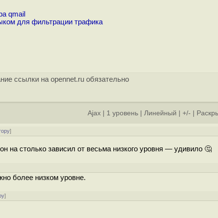
а qmail
ыком для фильтрации трафика
ние ссылки на opennet.ru обязательно
Ajax
|
1 уровень
|
Линейный
|
+/-
|
Раскры
тору
]
 он на столько зависил от весьма низкого уровня — удивило 🤔
жно более низком уровне.
ру
]