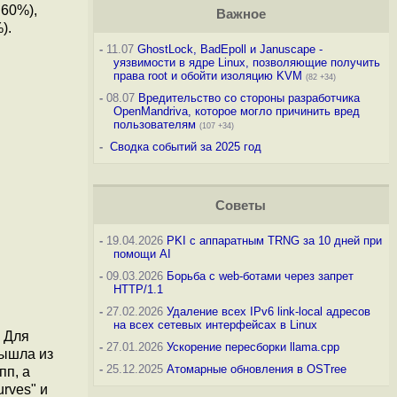
.60%),
Важное
).
-
11.07
GhostLock, BadEpoll и Januscape -
уязвимости в ядре Linux, позволяющие получить
права root и обойти изоляцию KVM
(82 +34)
-
08.07
Вредительство со стороны разработчика
OpenMandriva, которое могло причинить вред
пользователям
(107 +34)
-
Сводка событий за 2025 год
Советы
-
19.04.2026
PKI с аппаратным TRNG за 10 дней при
помощи AI
-
09.03.2026
Борьба с web-ботами через запрет
HTTP/1.1
-
27.02.2026
Удаление всех IPv6 link-local адресов
на всех сетевых интерфейсах в Linux
. Для
-
27.01.2026
Ускорение пересборки llama.cpp
вышла из
-
25.12.2025
Атомарные обновления в OSTree
пп, а
rves" и