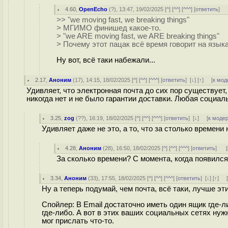
4.60
,
OpenEcho
(
?
), 13:47, 19/02/2025 [
^
] [
^^
] [
^^^
] [
ответить
]
>> "we moving fast, we breaking things"
> МГИМО финишед какое-то.
> "we ARE moving fast, we ARE breaking things"
> Почему этот пацак всё время говорит на язык
Ну вот, всё таки набежали...
2.17
,
Аноним
(
17
), 14:15, 18/02/2025 [
^
] [
^^
] [
^^^
] [
ответить
]
[
↓
] [
↑
] [
к мод
Удивляет, что электронная почта до сих пор существует,
никогда нет и не было гарантии доставки. Любая социал
3.25
,
zog
(
??
), 16:19, 18/02/2025 [
^
] [
^^
] [
^^^
] [
ответить
]
[
↓
] [
к моде
Удивляет даже не это, а то, что за столько времен
4.28
,
Аноним
(
28
), 16:50, 18/02/2025 [
^
] [
^^
] [
^^^
] [
ответить
]
[
За сколько времени? С момента, когда появился
3.34
,
Аноним
(
33
), 17:55, 18/02/2025 [
^
] [
^^
] [
^^^
] [
ответить
]
[
↓
] [
↑
] 
Ну а теперь подумай, чем почта, всё таки, лучше э
Спойлер: В Email достаточно иметь один ящик где-ли
где-либо. А вот в этих ваших социальных сетях нуж
мог прислать что-то.