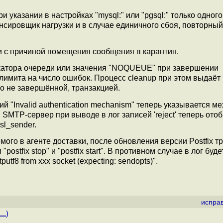
указании в настройках "mysql:" или "pgsql:" только одного
сировщик нагрузки и в случае единичного сбоя, повторный
и с причиной помещения сообщения в карантин.
катора очереди или значения "NOQUEUE" при завершении
имита на число ошибок. Процесс cleanup при этом выдаёт 
но не завершённой, транзакцией.
й "Invalid authentication mechanism" теперь указывается м
 SMTP-сервер при выводе в лог записей 'reject' теперь ото
sl_sender.
мого в агенте доставки, после обновления версии Postfix т
postfix stop" и "postfix start". В противном случае в лог буде
tf8 from xxx socket (expecting: sendopts)".
испра
..
)