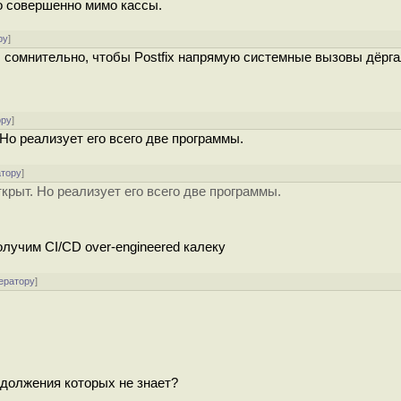
но совершенно мимо кассы.
ру
]
то, сомнительно, чтобы Postfix напрямую системные вызовы дёрг
ору
]
Но реализует его всего две программы.
атору
]
крыт. Но реализует его всего две программы.
получим CI/CD over-engineered калеку
ератору
]
одолжения которых не знает?