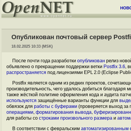
НОВ
Опубликован почтовый сервер Postfix
18.02.2025 10:33 (MSK)
После почти года разработки
опубликован
релиз ново
объявлено о прекращении поддержки ветки
Postfix 3.6
, 
распространяется
под лицензиями EPL 2.0 (Eclipse Public 
Postfix является одним из редких проектов, сочетаю
производительность, чего удалось добиться благодаря 
также жёсткой политике оформления кода и аудита патч
используются
защищённые варианты функции для
выде
обвязок для
работы с буферами
(проверяется выход за 
операциями
,
форматирования вывода
,
буферизированн
для работы со
строками произвольного размера
и
автом
В соответствии с февральским
автоматизированным 