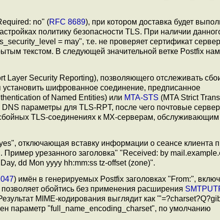
quired: no" (
RFC 8689
), при котором доставка будет выпо
астройках политику безопасности TLS. При наличии данног
_security_level = may", т.е. не проверяет сертификат серве
рытым текстом. В следующей значительной ветке Postfix на
rt Layer Security Reporting), позволяющего отслеживать сбо
я установить шифрованное соединение, предписанное
entication of Named Entities) или
MTA-STS
(MTA Strict Trans
 в DNS параметры для TLS-RPT, после чего почтовые сервер
 сбойных TLS-соединениях к MX-серверам, обслуживающим
 yes", отключающая вставку информации о сеансе клиента 
 Пример урезанного заголовка" "Received: by mail.example
 Day, dd Mon yyyy hh:mm:ss tz-offset (zone)".
2047
) имён в генерируемых Postfix заголовках "From:", вкл
 позволяет обойтись без применения расширения
SMTPUT
зультат MIME-кодирования выглядит как '"=?charset?Q?gibb
н параметр "full_name_encoding_charset", по умолчанию