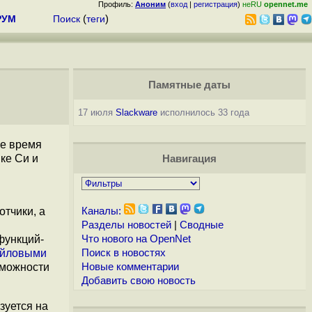
Профиль:
Аноним
(
вход
|
регистрация
)
неRU
opennet.me
РУМ
Поиск
(
теги
)
Памятные даты
17 июля
Slackware
исполнилось 33 года
же время
ке Си и
Навигация
тчики, а
Каналы:
Разделы новостей
|
Сводные
функций-
Что нового на OpenNet
йловыми
Поиск в новостях
зможности
Новые комментарии
Добавить свою новость
зуется на