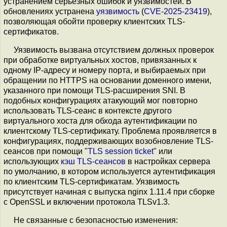
устранением серьёзных ошибок и уязвимостей. В
обновлениях устранена
уязвимость
(
CVE-2025-23419
),
позволяющая обойти проверку клиентских TLS-
сертификатов.
Уязвимость вызвана отсутствием должных проверок
при обработке виртуальных хостов, привязанных к
одному IP-адресу и номеру порта, и выбираемых при
обращении по HTTPS на основании доменного имени,
указанного при помощи TLS-расширения SNI. В
подобных конфигурациях атакующий мог повторно
использовать TLS-сеанс в контексте другого
виртуального хоста для обхода аутентификации по
клиентскому TLS-сертификату. Проблема проявляется в
конфигурациях, поддерживающих возобновление TLS-
сеансов при помощи "
TLS session ticket
" или
использующих
кэш TLS-сеансов
в настройках сервера
по умолчанию, в котором используется аутентификация
по клиентским TLS-сертификатам. Уязвимость
присутствует начиная с выпуска nginx 1.11.4 при сборке
с OpenSSL и включении протокола TLSv1.3.
Не связанные с безопасностью изменения: