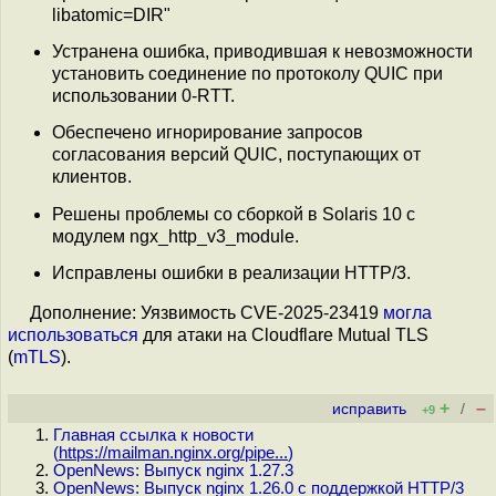
libatomic=DIR"
Устранена ошибка, приводившая к невозможности
установить соединение по протоколу QUIC при
использовании 0-RTT.
Обеспечено игнорирование запросов
согласования версий QUIC, поступающих от
клиентов.
Решены проблемы со сборкой в Solaris 10 с
модулем ngx_http_v3_module.
Исправлены ошибки в реализации HTTP/3.
Дополнение: Уязвимость CVE-2025-23419
могла
использоваться
для атаки на Cloudflare Mutual TLS
(
mTLS
).
+
–
исправить
/
+9
Главная ссылка к новости
(
https://mailman.nginx.org/pipe...
)
OpenNews: Выпуск nginx 1.27.3
OpenNews: Выпуск nginx 1.26.0 с поддержкой HTTP/3