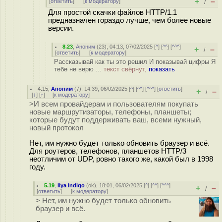
+
–
[
ответить
]
[
к модератору
]
/
Для простой скачки файлов HTTP/1.1
предназначен гораздо лучше, чем более новые
версии.
8.23
,
Аноним
(
23
), 04:13, 07/02/2025 [
^
] [
^^
] [
^^^
]
+
–
/
[
ответить
]
[
к модератору
]
Рассказывай как ты это решил И показывай цифры Я
тебе не верю ...
текст свёрнут,
показать
4.15
,
Аноним
(
7
), 14:39, 06/02/2025 [
^
] [
^^
] [
^^^
] [
ответить
]
+
–
/
[
↓
] [
↑
] [
к модератору
]
>И всем провайдерам и пользователям покупать
новые маршрутизаторы, телефоны, планшеты;
которые будут поддерживать ваш, всеми нужный,
новый протокол
Нет, им нужно будет только обновить браузер и всё.
Для роутеров, телефонов, планшетов HTTP/3
неотличим от UDP, ровно такого же, какой был в 1998
году.
5.19
,
Ilya Indigo
(
ok
), 18:01, 06/02/2025 [
^
] [
^^
] [
^^^
]
+
–
/
[
ответить
]
[
к модератору
]
> Нет, им нужно будет только обновить
браузер и всё.