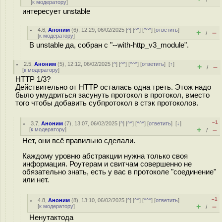
[
к модератору
]
интересует unstable
4.6
,
Аноним
(
6
), 12:29, 06/02/2025 [
^
] [
^^
] [
^^^
] [
ответить
]
+
–
/
[
к модератору
]
В unstable да, собран с "--with-http_v3_module".
2.5
,
Аноним
(
5
), 12:12, 06/02/2025 [
^
] [
^^
] [
^^^
] [
ответить
]
[
↑
]
+
–
/
[
к модератору
]
HTTP 1/3?
Действительно от HTTP осталась одна треть. Этож надо
было умудриться засунуть протокол в протокол, вместо
того чтобы добавить субпротокол в стэк протоколов.
–1
3.7
,
Аноним
(
7
), 13:07, 06/02/2025 [
^
] [
^^
] [
^^^
] [
ответить
]
[
↓
]
+
–
[
к модератору
]
/
Нет, они всё правильно сделали.
Каждому уровню абстракции нужна только своя
информация. Роутерам и свитчам совершенно не
обязательно знать, есть у вас в протоколе "соединение"
или нет.
–1
4.8
,
Аноним
(
8
), 13:10, 06/02/2025 [
^
] [
^^
] [
^^^
] [
ответить
]
+
–
[
к модератору
]
/
Ненутактода