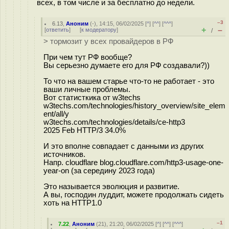
всех, в том числе и за бесплатно до недели.
–3
6.13
,
Аноним
(
-
), 14:15, 06/02/2025 [
^
] [
^^
] [
^^^
]
+
–
[
ответить
]
[
к модератору
]
/
> тормозит у всех провайдеров в РФ
При чем тут РФ вообще?
Вы серьезно думаете его для РФ создавали?))
То что на вашем старье что-то не работает - это
ваши личные проблемы.
Вот статисткика от w3techs
w3techs.com/technologies/history_overview/site_elem
ent/all/y
w3techs.com/technologies/details/ce-http3
2025 Feb HTTP/3 34.0%
И это вполне совпадает с данными из других
источников.
Напр. cloudflare blog.cloudflare.com/http3-usage-one-
year-on (за середину 2023 года)
Это называется эволюция и развитие.
А вы, господин луддит, можете продолжать сидеть
хоть на HTTP1.0
–1
7.22
,
Аноним
(
21
), 21:20, 06/02/2025 [
^
] [
^^
] [
^^^
]