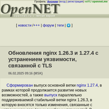
Профиль:
Аноним
(
вход
|
регистрация
)
неRU
opennet.me
[
новости
/
+++
|
форум
|
теги
|
]
Обновления nginx 1.26.3 и 1.27.4 с
устранением уязвимости,
связанной с TLS
06.02.2025 09:16 (MSK)
Сформирован
выпуск основной ветки
nginx 1.27.4
, в
рамках которой продолжается развитие новых
возможностей, а также
выпуск
параллельно
поддерживаемой стабильной ветки nginx 1.26.3, в
которую вносятся только изменения, связанные с