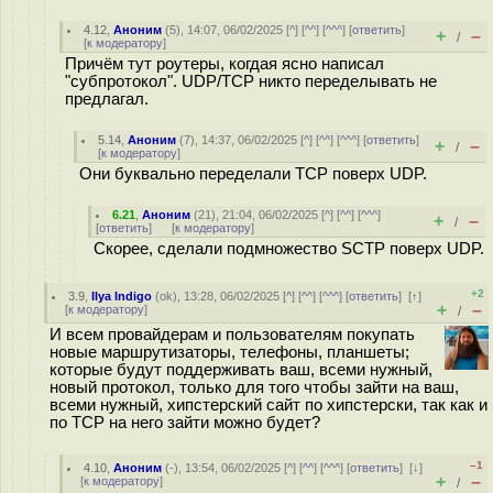
4.12
,
Аноним
(
5
), 14:07, 06/02/2025 [
^
] [
^^
] [
^^^
] [
ответить
]
+
–
/
[
к модератору
]
Причём тут роутеры, когдая ясно написал
"субпротокол". UDP/TCP никто переделывать не
предлагал.
5.14
,
Аноним
(
7
), 14:37, 06/02/2025 [
^
] [
^^
] [
^^^
] [
ответить
]
+
–
/
[
к модератору
]
Они буквально переделали TCP поверх UDP.
6.21
,
Аноним
(
21
), 21:04, 06/02/2025 [
^
] [
^^
] [
^^^
]
+
–
/
[
ответить
]
[
к модератору
]
Скорее, сделали подмножество SCTP поверх UDP.
+2
3.9
,
Ilya Indigo
(
ok
), 13:28, 06/02/2025 [
^
] [
^^
] [
^^^
] [
ответить
]
[
↑
]
+
–
[
к модератору
]
/
И всем провайдерам и пользователям покупать
новые маршрутизаторы, телефоны, планшеты;
которые будут поддерживать ваш, всеми нужный,
новый протокол, только для того чтобы зайти на ваш,
всеми нужный, хипстерский сайт по хипстерски, так как и
по TCP на него зайти можно будет?
–1
4.10
,
Аноним
(
-
), 13:54, 06/02/2025 [
^
] [
^^
] [
^^^
] [
ответить
]
[
↓
]
+
–
[
к модератору
]
/