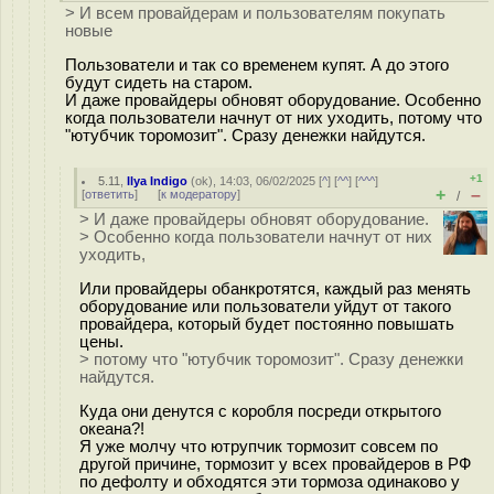
> И всем провайдерам и пользователям покупать
новые
Пользователи и так со временем купят. А до этого
будут сидеть на старом.
И даже провайдеры обновят оборудование. Особенно
когда пользователи начнут от них уходить, потому что
"ютубчик торомозит". Сразу денежки найдутся.
+1
5.11
,
Ilya Indigo
(
ok
), 14:03, 06/02/2025 [
^
] [
^^
] [
^^^
]
+
–
[
ответить
]
[
к модератору
]
/
> И даже провайдеры обновят оборудование.
> Особенно когда пользователи начнут от них
уходить,
Или провайдеры обанкротятся, каждый раз менять
оборудование или пользователи уйдут от такого
провайдера, который будет постоянно повышать
цены.
> потому что "ютубчик торомозит". Сразу денежки
найдутся.
Куда они денутся с коробля посреди открытого
океана?!
Я уже молчу что ютрупчик тормозит совсем по
другой причине, тормозит у всех провайдеров в РФ
по дефолту и обходятся эти тормоза одинаково у