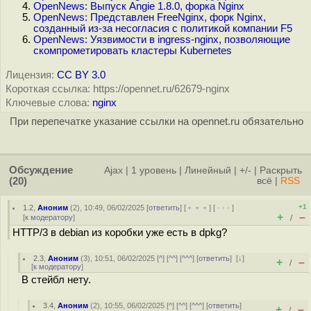
OpenNews: Выпуск Angie 1.8.0, форка Nginx
OpenNews: Представлен FreeNginx, форк Nginx,
созданный из-за несогласия с политикой компании F5
OpenNews: Уязвимости в ingress-nginx, позволяющие
скомпрометировать кластеры Kubernetes
Лицензия:
CC BY 3.0
Короткая ссылка: https://opennet.ru/62679-nginx
Ключевые слова:
nginx
При перепечатке указание ссылки на opennet.ru обязательно
Обсуждение
Ajax
|
1 уровень
|
Линейный
|
+/-
|
Раскрыть
(20)
всё
|
RSS
+1
1.2
,
Аноним
(
2
), 10:49, 06/02/2025 [
ответить
] [
﹢﹢﹢
] [
· · ·
]
+
–
[
к модератору
]
/
HTTP/3 в debian из коробки уже есть в dpkg?
2.3
,
Аноним
(
3
), 10:51, 06/02/2025 [
^
] [
^^
] [
^^^
] [
ответить
]
[
↓
]
+
–
/
[
к модератору
]
В стейбл нету.
3.4
,
Аноним
(
2
), 10:55, 06/02/2025 [
^
] [
^^
] [
^^^
] [
ответить
]
+
–
/