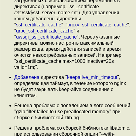
загруженных с использованием переменных в
директивах (например, "ssl_certificate
/etc/ssl/$ssl_server_name.crt"). Для управления
кэшем добавлены директивы
"
ssl_certificate_cache
", "
proxy_ssl_certificate_cache
",
"
grpc_ssl_certificate_cache
" и
"
uwsgi_ssl_certificate_cache
". Через указанные
директивы можно настроить максимальный
размер кэша, время действия записей и время
очистки невостребованных записей. Например:
"ssl_certificate_cache max=1000 inactive=20s
valid=1m;".
Добавлена
директива "
keepalive_min_timeout
",
определяющая таймаут, в течение которого nginx
не будет закрывать keep-alive соединение с
клиентом.
Решена проблема с появлением в логе сообщений
"gzip filter failed to use preallocated memory" при
сборке с библиотекой zlib-ng.
Решена проблема со сборкой библиотеки libatomic,
при использовании сборочной опции "--with-