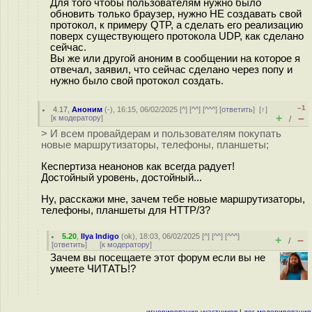
Для того чтобы пользователям нужно было
обновить только браузер, нужно НЕ создавать свой
протокол, к примеру QTP, а сделать его реализацию
поверх существующего протокола UDP, как сделано
сейчас.
Вы же или другой аноним в сообщении на которое я
отвечал, заявил, что сейчас сделано через попу и
нужно было свой протокол создать.
–1
4.17
,
Аноним
(
-
), 16:15, 06/02/2025 [
^
] [
^^
] [
^^^
] [
ответить
]
[
↑
]
+
–
[
к модератору
]
/
> И всем провайдерам и пользователям покупать
новые маршрутизаторы, телефоны, планшеты;
Кеспертиза неанонов как всегда радует!
Достойный уровень, достойный...
Ну, расскажи мне, зачем тебе новые маршрутизаторы,
телефоны, планшеты для HTTP/3?
5.20
,
Ilya Indigo
(
ok
), 18:03, 06/02/2025 [
^
] [
^^
] [
^^^
]
+
–
/
[
ответить
]
[
к модератору
]
Зачем вы посещаете этот форум если вы не
умеете ЧИТАТЬ!?
игнорирование участников
|
лог модерирования