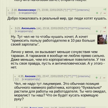
+2
2.18
,
Анониссимус
(
?
), 23:00, 22/01/2025 [
^
] [
^^
] [
^^^
] [
ответить
]
+
–
[
↓
] [
↑
] [
к модератору
]
/
Добро пожаловать в реальный мир, где люди хотят кушать.
–4
3.21
,
Аноньимъ
(
ok
), 23:16, 22/01/2025 [
^
] [
^^
] [
^^^
] [
ответить
]
+
–
[
к модератору
]
/
Ну. Тут чел не то чтобы кушать хочет. А хочет
"приносить пользу работодателю в 10 раз больше
своей зарплаты".
Лично у меня, он вызывает меньше сочувствия чем
таракан. А тараканов я вообще не люблю прямо сильно.
Даже меньше, чем его корпоративные повелители. У тех
есть своя правда, пусть и античеловеческая. А у этого -
нет.
4.35
,
Аноним
(
35
), 23:47, 22/01/2025 [
^
] [
^^
] [
^^^
] [
ответить
]
+
–
/
[
↓
] [
к модератору
]
Чел, не надо тут лицемерия. Это обычная позиция
обычного наемного работника, которого *буквально*
растили для работы на работодателя. Ты чего ожидал,
моралист ты наш? Что он будет кусать кормящую
руку?