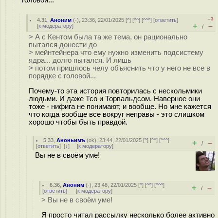
головой...
–3
4.31
,
Аноним
(
-
), 23:36, 22/01/2025 [
^
] [
^^
] [
^^^
] [
ответить
]
+
–
[
к модератору
]
/
> А с Кентом была та же тема, он рационально
пытался донести до
> мейнтейнера что ему нужно изменить подсистему
ядра... долго пытался. И лишь
> потом пришлось челу объяснить что у него не все в
порядке с головой...
Почему-то эта история повторилась с нескольмики
людьми. И даже Тсо и Торвальдсом. Наверное они
тоже - нифига не понимают, и вообще. Но мне кажется
что когда вообще все вокруг неправы - это слишком
хорошо чтобы быть правдой.
5.33
,
Аноньимъ
(
ok
), 23:44, 22/01/2025 [
^
] [
^^
] [
^^^
]
+
–
/
[
ответить
]
[
↓
] [
к модератору
]
Вы не в своём уме!
6.36
,
Аноним
(
-
), 23:48, 22/01/2025 [
^
] [
^^
] [
^^^
]
+
–
/
[
ответить
]
[
к модератору
]
> Вы не в своём уме!
Я просто читал рассылку несколько более активно