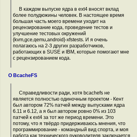
В каждом выпуске ядра в ext4 вносят вклад
более полудюжины человек. В настоящее время
большая часть моего времени уходит на
рецензирование кода, проведение тестов и
улучшение тестовых окружений
{kvm,gce,qemu,android}-xfstests. И я очень
полагаюсь на 2-3 других разработчиков,
работающих в SUSE и IBM, которые помогают мне
с рецензированием кода.
О BcacheFS
Справедливости ради, хотя bcachefs не
является полностью одиночным проектом - Кент
был автором 72% патчей между выпусками ядра
6.11 и 6.12, а я был автором ровно 0% из 103
патчей к ext4 за тот же период времени. Это
потому, что я твёрдо придерживаюсь мнения, что
программирование - командный вид спорта, и моя
работа как технического руководителя заключается