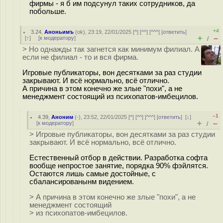
фирмы - я б им подсунул таких сотрудников, да
побольше.
+4
3.24
,
Аноньимъ
(
ok
), 23:19, 22/01/2025 [
^
] [
^^
] [
^^^
] [
ответить
]
+
–
[
↑
] [
к модератору
]
/
> Но однажды так загнется как минимум филиал. А
если не филиал - то и вся фирма.
Игровые публикаторы, вон десятками за раз студии
закрывают. И всё нормально, всё отлично.
А причина в этом конечно же злые "похи", а не
менеджмент состоящий из психопатов-имбецилов.
–1
4.39
,
Аноним
(
-
), 23:52, 22/01/2025 [
^
] [
^^
] [
^^^
] [
ответить
]
[
↓
]
+
–
[
к модератору
]
/
> Игровые публикаторы, вон десятками за раз студии
закрывают. И всё нормально, всё отлично.
Естественный отбор в действии. Разработка софта
вообще непростое занятие, порядка 90% фэйлятся.
Остаются лишь самые достойные, с
сбалансированынм видением.
> А причина в этом конечно же злые "похи", а не
менеджмент состоящий
> из психопатов-имбецилов.