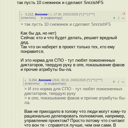
так пусть 10 снежинок и сделают SnrzishFS
–2
5.212
,
Аноним
(
-
), 17:39, 23/01/2025 [
^
] [
^^
] [
^^^
]
+
–
[
ответить
]
[
к модератору
]
/
> так пусть 10 снежинок и сделают SnrzishFS
Как бы да, но нет)
Сейчас кто и что будет делать, решает вредный
дед.
Так что он наберет в проект только тех, кто ему
понравится.
И это норма для СПО - тут любят пожизненных
диктаторов, твердую руку в опе, показывание факов
и прочие атрибуты бы-ла.
6.264
,
Аноним
(
264
), 00:16, 24/01/2025 [
^
] [
^^
] [
^^^
]
+
–
/
[
ответить
]
[
к модератору
]
> И это норма для СПО - тут любят пожизненных
диктаторов, твердую руку
> в опе, показывание факов и прочие атрибуты бы-
ла.
Вам не приходило в голову что люди могут кому-то
рационально делегировать полномочия, например,
управления проектом? Просто потому что считают
что вон те - справятся лучше, чем они сами. В