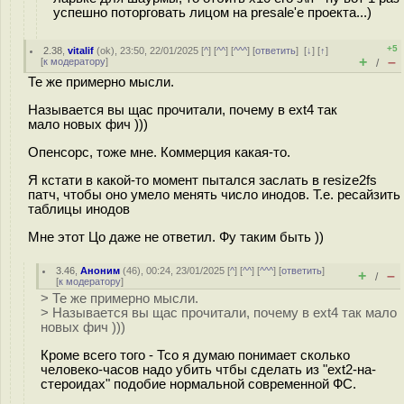
успешно поторговать лицом на presale'е проекта...)
+5
2.38
,
vitalif
(
ok
), 23:50, 22/01/2025 [
^
] [
^^
] [
^^^
] [
ответить
]
[
↓
] [
↑
]
+
–
[
к модератору
]
/
Те же примерно мысли.
Называется вы щас прочитали, почему в ext4 так
мало новых фич )))
Опенсорс, тоже мне. Коммерция какая-то.
Я кстати в какой-то момент пытался заслать в resize2fs
патч, чтобы оно умело менять число инодов. Т.е. ресайзить
таблицы инодов
Мне этот Цо даже не ответил. Фу таким быть ))
3.46
,
Аноним
(
46
), 00:24, 23/01/2025 [
^
] [
^^
] [
^^^
] [
ответить
]
+
–
/
[
к модератору
]
> Те же примерно мысли.
> Называется вы щас прочитали, почему в ext4 так мало
новых фич )))
Кроме всего того - Тсо я думаю понимает сколько
человеко-часов надо убить чтбы сделать из "ext2-на-
стероидах" подобие нормальной современной ФС.