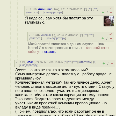
–1
7.316
,
Аноньимъ
(
ok
), 17:07, 24/01/2025 [
^
] [
^^
] [
^^^
]
+
–
[
ответить
]
[
к модератору
]
/
Я надеюсь вам хотя-бы платят за эту
галиматью.
–1
8.346
,
Аноним
(
-
), 22:24, 25/01/2025 [
^
] [
^^
] [
^^^
]
+
–
[
ответить
]
[
к модератору
]
/
Моей оплатой является в данном случае - Linux
Kernel И я заинтересован в том чт...
большой текст
свёрнут,
показать
4.94
,
User
(
??
), 07:59, 23/01/2025 [
^
] [
^^
] [
^^^
] [
ответить
]
[
↑
]
+
–
/
[
к модератору
]
Эээээ... а что не так-то в этом желании?
Само намеренье делать _полезную_ работу вроде не
криминально?
Количественная метрика? Так его личное дело. Хочет
человек ставить высокие цели - пусть ставит. Статус у
него вполне позволяет участие в акционерном
капитале - и\или там какая вариация на тему нашего
"экономия бюджета проекта делится между
участниками проектной команды пропорционально
вкладу в виде премии...".
(Причем, предполагаю, что если работает он не в
ларьке для шаурмы, то отбить х10 его з\п - ну вот 1 раз