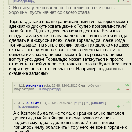
+
–
[
к модератору
]
/
> Но линусу же позволено. Тсо цинично хочет быть
хорошим, пусть начнёт со своего стада.
Торвальдс таки вполне рациональный тип, который может
адекватно дискутировать даже с "супер программистами"
типа Кента. Однако даже его можно достать. Если кто
всегда самая умная клава на деревне - и пытается всегда
сделать в дискуссии всех, даже Торвальдса, даже когда
тот указывает на явные косяки, зайдя так далеко что даже
сказав - что ну мол раз ваш стиль девелопа совсем не
совместим с майнлайном - может быть размайнлайним -
вот тут упс, даже Торвальдс может заткнуться и просто
отползти в свой уголок. Но, конечно, это не будет free lunch
и при случае за это - воздастся. Например, отдыхом на
скамейке запасных.
+38
3.11
,
Аноньимъ
(
ok
), 22:49, 22/01/2025
Скрыто ботом-
+
–
модератором
[
к модератору
]
/
+6
3.17
,
Аноним
(
17
), 22:59, 22/01/2025 [
^
] [
^^
] [
^^^
] [
ответить
]
+
–
[
к модератору
]
/
А с Кентом была та же тема, он рационально пытался
донести до мейнтейнера что ему нужно изменить
подсистему ядра... долго пытался. И лишь потом
пришлось челу объяснить что у него не все в порядке с