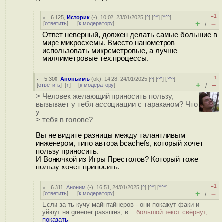
–1
6.125
,
Историк
(-), 10:02, 23/01/2025 [
^
] [
^^
] [
^^^
]
+
–
[
ответить
]
[
к модератору
]
/
Ответ неверный, должен делать самые большие в
мире микросхемы. Вместо нанометров
использовать микрометровые, а лучше
миллиметровые тех.процессы.
–1
5.300
,
Аноньимъ
(
ok
), 14:28, 24/01/2025 [
^
] [
^^
] [
^^^
]
+
–
[
ответить
]
[
↑
] [
к модератору
]
/
> Человек желающий приносить пользу,
вызывает у тебя ассоциации с тараканом? Что
у
> тебя в голове?
Вы не видите разницы между талантливым
инженером, типо автора bcachefs, который хочет
пользу приносить.
И Вонючкой из Игры Престолов? Который тоже
пользу хочет приносить.
–1
6.311
,
Аноним
(
-
), 16:51, 24/01/2025 [
^
] [
^^
] [
^^^
]
+
–
[
ответить
]
[
к модератору
]
/
Если за ть кучу майнтайнеров - они покажут факи и
уйюут на greener passures, в...
большой текст свёрнут,
показать