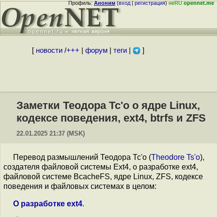
Профиль:
Аноним
(
вход
|
регистрация
)
неRU
opennet.me
[
новости
/
+++
|
форум
|
теги
|
]
Заметки Теодора Тс'о о ядре Linux,
кодексе поведения, ext4, btrfs и ZFS
22.01.2025 21:37 (MSK)
Перевод размышлений Теодора Тс'о (
Theodore Ts'o
),
создателя файловой системы Ext4, о разработке ext4,
файловой системе BcacheFS, ядре Linux, ZFS, кодексе
поведения и файловых системах в целом:
О разработке ext4
.