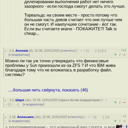
делегировании выполнения работ нет ничего
зазорного - если господа смогут делать это лучше.
Торвальдс на своем месте - просто потому что
большая часть девов считает что они лучше чем
он не смогут. И наилучшее сочетание - вот так.
Если вы считаете иначе - ПОКАЖИТЕ?! Talk is
cheap...
+11
1.4
,
Аноним
(
6
), 22:38, 22/01/2025 [
ответить
] [
﹢﹢﹢
] [
· · ·
]
[
↓
] [
↑
]
+
–
[
к модератору
]
/
Можно ли так уж точно утверждать что финансовые
проблемы у Sun произошли из-за ZFS ? И что IBM жива
благодаря тому что не вложилась в разработку файл.
системы?
....большая нить свёрнута, показать (46)
1.5
,
Шарп
(
ok
), 22:39, 22/01/2025
Скрыто ботом-модератором
[
﹢﹢
+
–
/
﹢
] [
· · ·
] [
к модератору
]
+7
1.10
,
Аноньимъ
(
ok
), 22:48, 22/01/2025 [
ответить
] [
﹢﹢﹢
] [
· · ·
]
[
↓
]
+
–
[
к модератору
]
/
> программирование - это командный вид спорта, и моя