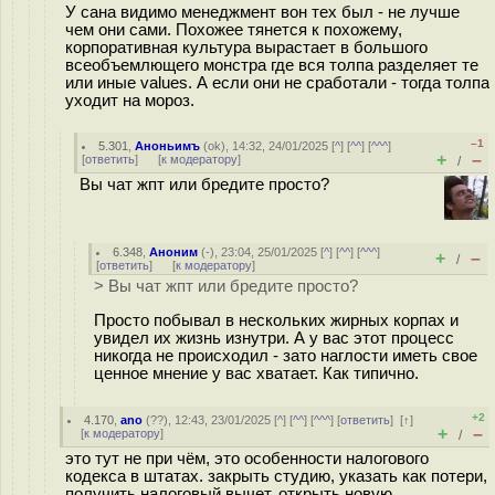
У сана видимо менеджмент вон тех был - не лучше
чем они сами. Похожее тянется к похожему,
корпоративная культура вырастает в большого
всеобъемлющего монстра где вся толпа разделяет те
или иные values. А если они не сработали - тогда толпа
уходит на мороз.
–1
5.301
,
Аноньимъ
(
ok
), 14:32, 24/01/2025 [
^
] [
^^
] [
^^^
]
+
–
[
ответить
]
[
к модератору
]
/
Вы чат жпт или бредите просто?
6.348
,
Аноним
(
-
), 23:04, 25/01/2025 [
^
] [
^^
] [
^^^
]
+
–
/
[
ответить
]
[
к модератору
]
> Вы чат жпт или бредите просто?
Просто побывал в нескольких жирных корпах и
увидел их жизнь изнутри. А у вас этот процесс
никогда не происходил - зато наглости иметь свое
ценное мнение у вас хватает. Как типично.
+2
4.170
,
ano
(
??
), 12:43, 23/01/2025 [
^
] [
^^
] [
^^^
] [
ответить
]
[
↑
]
+
–
[
к модератору
]
/
это тут не при чём, это особенности налогового
кодекса в штатах. закрыть студию, указать как потери,
получить налоговый вычет, открыть новую.