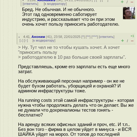
5.299
,
Аноньимъ
(
ok
), 14:25, 24/01/2025 [
^
] [
^^
] [
^^^
]
+
–
/
[
ответить
]
[
к модератору
]
Бред. Не обычная. И не обычного.
Этот гад одновременно саботирует
индустрию, и рассказывает что он при этом
очень хочет пользу приносить работодателю.
+1
4.41
,
Аноним
(
41
), 23:58, 22/01/2025 [
^
] [
^^
] [
^^^
] [
ответить
]
+
–
[
↓
] [
↑
] [
к модератору
]
/
> Ну. Тут чел не то чтобы кушать хочет. А хочет
"приносить пользу
> работодателю в 10 раз больше своей зарплаты".
Представляешь, кроме его зарплаты есть еще много
затрат.
На обслуживающий персонал например - он же не
будет бухом работать, уборщицей и охраной? И
админом инфраструктуры тоже.
На running costs этой самой инфраструктуры - которая
нужна чтобы продолжать делать что он делает. Вы же
не думали что дохреналионы тестов гонять -
бесплатно?
На аренду всяких офисных зданий и проч, etc. И т.п..
Без вон того - фирма в целом уйдет в минуса - и ВСЯ
ШАЙКА уйдет на мороз. От топов до последней