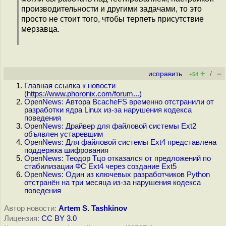
производительности и другими задачами, то это
просто не стоит того, чтобы терпеть присутствие
мерзавца.
+
–
исправить
/
+54
Главная ссылка к новости
(
https://www.phoronix.com/forum...
)
OpenNews: Автора BcacheFS временно отстранили от
разработки ядра Linux из-за нарушения кодекса
поведения
OpenNews: Драйвер для файловой системы Ext2
объявлен устаревшим
OpenNews: Для файловой системы Ext4 представлена
поддержка шифрования
OpenNews: Теодор Тцо отказался от предложений по
стабилизации ФС Ext4 через создание Ext5
OpenNews: Один из ключевых разработчиков Python
отстранён на три месяца из-за нарушения кодекса
поведения
Автор новости:
Artem S. Tashkinov
Лицензия:
CC BY 3.0