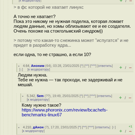
+
–
[
к модератору
]
/
> в фс которой не хватает линукс
А точно не хватает?
Пока это никому не нужная поделка, которая ломает
людям данные, но хомы облизывают ее и ее создателя.
Очень похоже на стокгольмский синдром))
> потому что какая-то снежинка может "испугатся" и не
придет в разработку ядра...
если одна, то не страшно, а если 10?
4.64
,
Аноним
(
64
), 03:28, 23/01/2025 [
^
] [
^^
] [
^^^
] [
ответить
]
+
–
/
[
↓
] [
к модератору
]
Людям нужна.
Тебе не нужна — так проходи, не задерживай и не
мешай.
5.342
,
Sem
(
??
), 19:49, 25/01/2025 [
^
] [
^^
] [
^^^
] [
ответить
]
+
–
/
[
к модератору
]
Кому нужно такое?
https://www.phoronix.com/review/bcachefs-
benchmarks-linux67
+1
4.210
,
дАнон
(
?
), 17:20, 23/01/2025 [
^
] [
^^
] [
^^^
] [
ответить
]
[
↑
]
+
–
[
к модератору
]
/