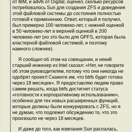
от IBM, и advfs от Digital, оценил, сколько ресурсов
потребовалось Sun для создания ZFS и доведения
этой файловой системы до состояния полностью
готовой к применению. Ответ, который я получил,
был примерно 100 человеко-лет, с нижней оценкой
в 50 человеко-лет и верхней оценкой в 200
человеко-лет (но это было для GPFS, которая была
кластерной файловой системой, и поэтому
намного сложнее).
Я сообщил об этом на совещании, и некий
старший инженер из Intel сказал: «Нет, не говорите
об этом руководителям, потому что они никогда не
одобрят проект! Скажите им, что btrfs будет готова
через 18 месяцев». Я предоставляю людям право
самим решать, когда btrfs достигнет статуса
«готовности к корпоративному использованию»,
особенно для тех новых расширенных функций,
которые должны были конкурировать с ZFS, но я
не думаю, что подлежит обсуждению то, что это
произошло не через 18 месяцев.
И даже до того, как компания Sun распалась,