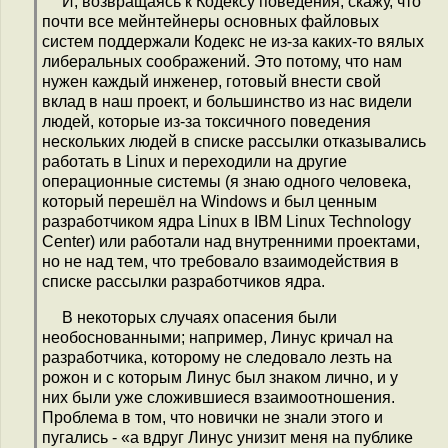
И, возвращаясь к Кодексу поведения, скажу, что
почти все мейнтейнеры основных файловых
систем поддержали Кодекс не из-за каких-то вялых
либеральных соображений. Это потому, что нам
нужен каждый инженер, готовый внести свой
вклад в наш проект, и большинство из нас видели
людей, которые из-за токсичного поведения
нескольких людей в списке рассылки отказывались
работать в Linux и переходили на другие
операционные системы (я знаю одного человека,
который перешёл на Windows и был ценным
разработчиком ядра Linux в IBM Linux Technology
Center) или работали над внутренними проектами,
но не над тем, что требовало взаимодействия в
списке рассылки разработчиков ядра.
В некоторых случаях опасения были
необоснованными; например, Линус кричал на
разработчика, которому не следовало лезть на
рожон и с которым Линус был знаком лично, и у
них были уже сложившиеся взаимоотношения.
Проблема в том, что новички не знали этого и
пугались - «а вдруг Линус унизит меня на публике