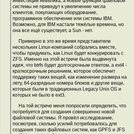
инвестиций невелика, а новые функции файловой
системы не приведут к увеличению числа
клиентов, покупающих оборудование,
программное обеспечение или системы IBM.
Возможно, для IBM настали тяжёлые времена, но
она все ещё существует, а Sun - нет.
Примерно в это же время представители
нескольких Linux-компаний собрались вместе,
чтобы придумать, как Linux будет конкурировать с
ZFS. Именно на этой встрече была выдвинута
идея, что btrfs будет долгосрочным ответом, а ext4 -
краткосрочным решением, которое обеспечит
поддержку таких вещей, как изменение размера на
лету, 64-разрядные номера блоков и другие вещи,
которые были в традиционных Legacy Unix OS и
которых не было в ext3.
На той встрече меня попросили определить, что
потребуется для создания совершенно новой
файловой системы. Я провёл исследование,
посмотрев, сколько усилий потребовалось для
создания таких файловых систем, как GPFS и JFS