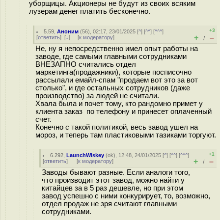
уборщицы. Акционеры не будут из своих всяким
лузерам денег платить бесконечно.
+3
5.59
,
Аноним
(
56
), 02:17, 23/01/2025 [
^
] [
^^
] [
^^^
]
+
–
[
ответить
]
[
↓
] [
к модератору
]
/
Не, ну я непосредственно имел опыт работы на
заводе, где самыми главными сотрудниками
ВНЕЗАПНО считались отдел
маркетинга(продажники), которые посписочно
рассылали емайл-спам "продаем вот это за вот
столько", и где остальных сотрудников (даже
производство) за людей не считали.
Хвала была и почет тому, кто рандомно примет у
клиента заказ по телефону и принесет оплаченный
счет.
Конечно с такой политикой, весь завод ушел на
мороз, и теперь там пластиковыми тазиками торгуют.
+1
6.292
,
LaunchWiskey
(
ok
), 12:48, 24/01/2025 [
^
] [
^^
] [
^^^
]
+
–
[
ответить
]
[
к модератору
]
/
Заводы бывают разные. Если аналоги того,
что производит этот завод, можно найти у
китайцев за в 5 раз дешевле, но при этом
завод успешно с ними конкурирует, то, возможно,
отдел продаж не зря считают главными
сотрудниками.