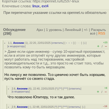
Короткая ссылка: https://opennet.ru/62597-linux
Ключевые слова:
linux
,
ext4
При перепечатке указание ссылки на opennet.ru обязательно
Обсуждение
Ajax
|
1 уровень
|
Линейный
|
+/-
|
Раскрыть
(298)
всё
|
RSS
+25
1.1
,
Аноним
(
1
), 22:20, 22/01/2025 [
ответить
] [
﹢﹢﹢
] [
· · ·
]
[
↓
]
+
–
[
к модератору
]
/
> Даже если один инженер - супер 10-кратный программист,
если в итоге он отпугнёт кучу других инженеров, которые
могут работать над тестированием, настройкой
производительности и т.д., это просто не стоит того, чтобы
позволить кому-то быть мерзавцем.
Но линусу же позволено. Тсо цинично хочет быть хорошим,
пусть начнёт со своего стада.
+8
2.6
,
Аноним
(
6
), 22:40, 22/01/2025 [
^
] [
^^
] [
^^^
] [
ответить
]
+
–
[
к модератору
]
/
Что позволено Юпитеру, то и так далее.
–16
2.9
,
Аноним
(
-
), 22:48, 22/01/2025 [
^
] [
^^
] [
^^^
] [
ответить
]
[
↓
]