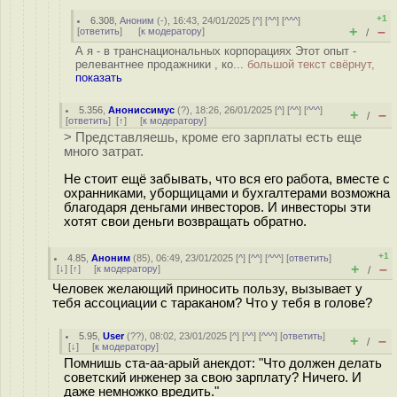
+1
6.308
,
Аноним
(
-
), 16:43, 24/01/2025 [
^
] [
^^
] [
^^^
]
+
–
[
ответить
]
[
к модератору
]
/
А я - в транснациональных корпорациях Этот опыт -
релевантнее продажники , ко...
большой текст свёрнут,
показать
5.356
,
Анониссимус
(
?
), 18:26, 26/01/2025 [
^
] [
^^
] [
^^^
]
+
–
/
[
ответить
]
[
↑
] [
к модератору
]
> Представляешь, кроме его зарплаты есть еще
много затрат.
Не стоит ещё забывать, что вся его работа, вместе с
охранниками, уборщицами и бухгалтерами возможна
благодаря деньгами инвесторов. И инвесторы эти
хотят свои деньги возвращать обратно.
+1
4.85
,
Аноним
(
85
), 06:49, 23/01/2025 [
^
] [
^^
] [
^^^
] [
ответить
]
+
–
[
↓
] [
↑
] [
к модератору
]
/
Человек желающий приносить пользу, вызывает у
тебя ассоциации с тараканом? Что у тебя в голове?
5.95
,
User
(
??
), 08:02, 23/01/2025 [
^
] [
^^
] [
^^^
] [
ответить
]
+
–
/
[
↓
] [
к модератору
]
Помнишь ста-аа-арый анекдот: "Что должен делать
советский инженер за свою зарплату? Ничего. И
даже немножко вредить."