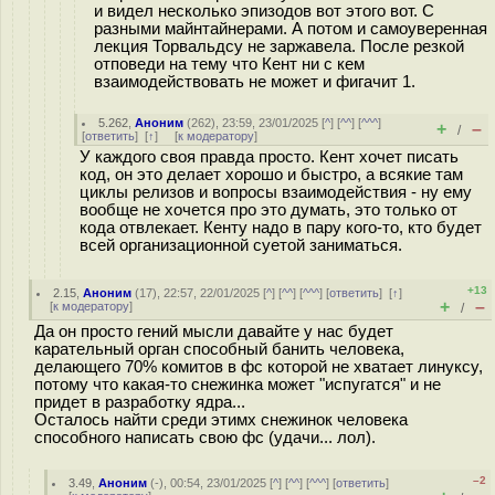
и видел несколько эпизодов вот этого вот. С
разными майнтайнерами. А потом и самоуверенная
лекция Торвальдсу не заржавела. После резкой
отповеди на тему что Кент ни с кем
взаимодействовать не может и фигачит 1.
5.262
,
Аноним
(
262
), 23:59, 23/01/2025 [
^
] [
^^
] [
^^^
]
+
–
/
[
ответить
]
[
↑
] [
к модератору
]
У каждого своя правда просто. Кент хочет писать
код, он это делает хорошо и быстро, а всякие там
циклы релизов и вопросы взаимодействия - ну ему
вообще не хочется про это думать, это только от
кода отвлекает. Кенту надо в пару кого-то, кто будет
всей организационной суетой заниматься.
+13
2.15
,
Аноним
(
17
), 22:57, 22/01/2025 [
^
] [
^^
] [
^^^
] [
ответить
]
[
↑
]
+
–
[
к модератору
]
/
Да он просто гений мысли давайте у нас будет
карательный орган способный банить человека,
делающего 70% комитов в фс которой не хватает линуксу,
потому что какая-то снежинка может "испугатся" и не
придет в разработку ядра...
Осталось найти среди этимх снежинок человека
способного написать свою фс (удачи... лол).
–2
3.49
,
Аноним
(
-
), 00:54, 23/01/2025 [
^
] [
^^
] [
^^^
] [
ответить
]