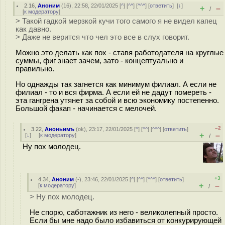
2.16
,
Аноним
(
16
), 22:58, 22/01/2025 [
^
] [
^^
] [
^^^
] [
ответить
]
[
↓
]
+
–
/
[
к модератору
]
> Такой гадкой мерзкой кучи того самого я не видел капец
как давно.
> Даже не верится что чел это все в слух говорит.
Можно это делать как пох - ставя работодателя на круглые
суммы, фиг знает зачем, зато - концептуально и
правильно.
Но однажды так загнется как минимум филиал. А если не
филиал - то и вся фирма. А если ей не дадут помереть -
эта гангрена утянет за собой и всю экономику постепенно.
Большой факап - начинается с мелочей.
–2
3.22
,
Аноньимъ
(
ok
), 23:17, 22/01/2025 [
^
] [
^^
] [
^^^
] [
ответить
]
+
–
[
↓
] [
к модератору
]
/
Ну пох молодец.
+3
4.34
,
Аноним
(
-
), 23:46, 22/01/2025 [
^
] [
^^
] [
^^^
] [
ответить
]
+
–
[
к модератору
]
/
> Ну пох молодец.
Не спорю, саботажник из него - великолепный просто.
Если бы мне надо было избавиться от конкурирующей