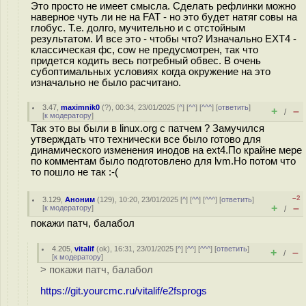
Это просто не имеет смысла. Сделать рефлинки можно
наверное чуть ли не на FAT - но это будет натяг совы на
глобус. Т.е. долго, мучительно и с отстойным
результатом. И все это - чтобы что? Изначально EXT4 -
классическая фс, cow не предусмотрен, так что
придется кодить весь потребный обвес. В очень
субоптимальных условиях когда окружение на это
изначально не было расчитано.
3.47
,
maximnik0
(
?
), 00:34, 23/01/2025 [
^
] [
^^
] [
^^^
] [
ответить
]
+
–
/
[
к модератору
]
Так это вы были в linux.org с патчем ? Замучился
утверждать что технически все было готово для
динамического изменения инодов на ext4.По крайне мере
по комментам было подготовлено для lvm.Но потом что
то пошло не так :-(
–2
3.129
,
Аноним
(
129
), 10:20, 23/01/2025 [
^
] [
^^
] [
^^^
] [
ответить
]
+
–
[
к модератору
]
/
покажи патч, балабол
4.205
,
vitalif
(
ok
), 16:31, 23/01/2025 [
^
] [
^^
] [
^^^
] [
ответить
]
+
–
/
[
к модератору
]
> покажи патч, балабол
https://git.yourcmc.ru/vitalif/e2fsprogs