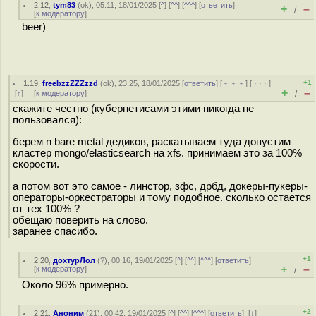
2.12
,
tym83
(
ok
), 05:11, 18/01/2025 [
^
] [
^^
] [
^^^
] [
ответить
]
+
–
/
[
к модератору
]
beer)
+1
1.19
,
freebzzZZZzzd
(
ok
), 23:25, 18/01/2025 [
ответить
] [
﹢﹢﹢
] [
· · ·
]
+
–
[
↑
] [
к модератору
]
/
скажите честно (кубернетисами этими никогда не
пользовался):
берем n bare metal дедиков, раскатываем туда допустим
кластер mongo/elasticsearch на xfs. принимаем это за 100%
скорости.
а потом вот это самое - линстор, зфс, дрбд, докеры-пукеры-
операторы-оркестраторы и тому подобное. сколько остается
от тех 100% ?
обещаю поверить на слово.
заранее спасибо.
+1
2.20
,
дохтурЛол
(
?
), 00:16, 19/01/2025 [
^
] [
^^
] [
^^^
] [
ответить
]
+
–
[
к модератору
]
/
Около 96% примерно.
+2
2.21
,
Аноним
(
21
), 00:42, 19/01/2025 [
^
] [
^^
] [
^^^
] [
ответить
]
[
↓
]