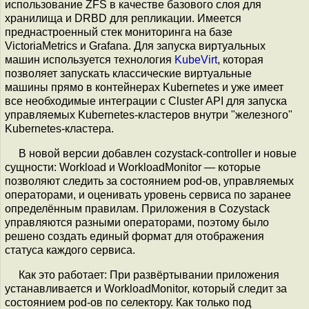
использование ZFS в качестве базового слоя для
хранилища и DRBD для репликации. Имеется
преднастроенный стек мониторинга на базе
VictoriaMetrics и Grafana. Для запуска виртуальных
машин используется технология
KubeVirt
, которая
позволяет запускать классические виртуальные
машины прямо в контейнерах Kubernetes и уже имеет
все необходимые интеграции с Cluster API для запуска
управляемых Kubernetes-кластеров внутри "железного"
Kubernetes-кластера.
В новой версии добавлен cozystack-controller и новые
сущности: Workload и WorkloadMonitor — которые
позволяют следить за состоянием pod-ов, управляемых
операторами, и оценивать уровень сервиса по заранее
определённым правилам. Приложения в Cozystack
управляются разными операторами, поэтому было
решено создать единый формат для отображения
статуса каждого сервиса.
Как это работает: При развёртывании приложения
устанавливается и WorkloadMonitor, который следит за
состоянием pod-ов по селектору. Как только под