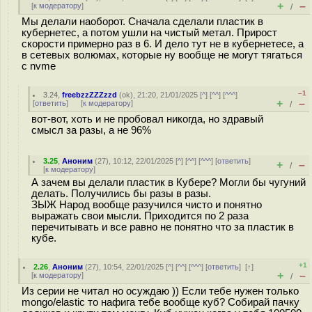
+
–
[
к модератору
]
/
Мы делали наоборот. Сначала сделали пластик в
кубернетес, а потом ушли на чистый метал. Прирост
скорости примерно раз в 6. И дело тут не в кубернетесе, а
в сетевых волюмах, которые ну вообще не могут тягаться
с nvme
–1
3.24
,
freebzzZZZzzd
(
ok
), 21:20, 21/01/2025 [
^
] [
^^
] [
^^^
]
+
–
[
ответить
]
[
к модератору
]
/
вот-вот, хоть и не пробовал никогда, но здравый
смысл за разы, а не 96%
3.25
,
Аноним
(
27
), 10:12, 22/01/2025 [
^
] [
^^
] [
^^^
] [
ответить
]
+
–
/
[
к модератору
]
А зачем вы делали пластик в Кубере? Могли бы чугуний
делать. Получились бы разы в разы.
ЗЫЖ Народ вообще разучился чисто и понятно
выражать свои мысли. Приходится по 2 раза
перечитывать и все равно не понятно что за пластик в
кубе.
+1
2.26
,
Аноним
(
27
), 10:54, 22/01/2025 [
^
] [
^^
] [
^^^
] [
ответить
]
[
↑
]
+
–
[
к модератору
]
/
Из серии не читал но осуждаю )) Если тебе нужен только
mongo/elastic то нафига тебе вообще куб? Собирай пачку