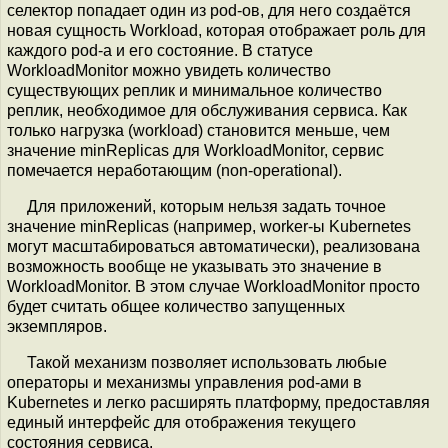
селектор попадает один из pod-ов, для него создаётся
новая сущность Workload, которая отображает роль для
каждого pod-а и его состояние. В статусе
WorkloadMonitor можно увидеть количество
существующих реплик и минимальное количество
реплик, необходимое для обслуживания сервиса. Как
только нагрузка (workload) становится меньше, чем
значение minReplicas для WorkloadMonitor, сервис
помечается неработающим (non-operational).
Для приложений, которым нельзя задать точное
значение minReplicas (например, worker-ы Kubernetes
могут масштабироваться автоматически), реализована
возможность вообще не указывать это значение в
WorkloadMonitor. В этом случае WorkloadMonitor просто
будет считать общее количество запущенных
экземпляров.
Такой механизм позволяет использовать любые
операторы и механизмы управления pod-ами в
Kubernetes и легко расширять платформу, предоставляя
единый интерфейс для отображения текущего
состояния сервиса.