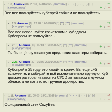
+4
1.8
,
Аноним
(
8
), 23:31, 17/01/2025 [
ответить
] [
﹢﹢﹢
] [
· · ·
]
[
↓
] [
↑
]
+
–
[
к модератору
]
/
Все все пользуйтесь кубспрей сабжем не пользуйтесь.
+1
2.9
,
Аноним
(
9
), 23:48, 17/01/2025 [
^
] [
^^
] [
^^^
] [
ответить
]
+
–
[
к модератору
]
/
Все все используйте козистеком с кубадмом
Кубспреем не пользуйтесь
2.13
,
Аноним
(
13
), 05:13, 18/01/2025 [
^
] [
^^
] [
^^^
] [
ответить
]
+
–
/
[
к модератору
]
Ты бы ещё врукопашную предложил кластеры собирать.
2.27
,
Аноним
(
27
), 10:56, 22/01/2025 [
^
] [
^^
] [
^^^
] [
ответить
]
+
–
/
[
к модератору
]
Кубспрей в 25 году это какой-то кринж. Вы еще LFS
вспомните, и собирайте всё исключительно вручную. Куб
должен разворачиваться из CI/CD автоматом в нужном
облаке, а не вот это вот ручное дрочерство.
–1
1.11
,
Аноним
(
11
), 05:03, 18/01/2025 [
ответить
] [
﹢﹢﹢
] [
· · ·
]
[
↓
] [
↑
]
+
–
[
к модератору
]
/
Официальный стек CozyBear.