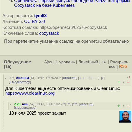
OpenNews: Первый выпуск свободной PaaS-платформы
Cozystack на базе Kubernetes
Автор новости:
tym83
Лицензия:
CC BY 3.0
Короткая ссылка: https://opennet.ru/62576-cozystack
Ключевые слова:
cozystack
При перепечатке указание ссылки на opennet.ru обязательно
Обсуждение
Ajax
|
1 уровень
|
Линейный
|
+/-
|
Раскрыть
(15)
всё
|
RSS
–1
1.6
,
Аноним
(
6
), 21:49, 17/01/2025 [
ответить
] [
﹢﹢﹢
] [
· · ·
]
[
↓
]
+
–
[
к модератору
]
/
Для Kubernetes ещё есть оптимизированный Clear Linux:
https://www.clearlinux.org
2.29
,
aim
(
ok
), 13:47, 10/11/2025 [
^
] [
^^
] [
^^^
] [
ответить
]
+
–
/
[
к модератору
]
18 июля 2025 проект закрыт