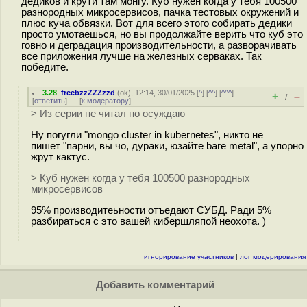
дедиков и крути там монгу. Куб нужен когда у тебя 100500
разнородных микросервисов, пачка тестовых окружений и
плюс куча обвязки. Вот для всего этого собирать дедики
просто умотаешься, но вы продолжайте верить что куб это
говно и деградация производительности, а разворачивать
все приложения лучше на железных серваках. Так
победите.
3.28
,
freebzzZZZzzd
(
ok
), 12:14, 30/01/2025 [
^
] [
^^
] [
^^^
]
+
–
/
[
ответить
]
[
к модератору
]
> Из серии не читал но осуждаю
Ну погугли "mongo cluster in kubernetes", никто не
пишет "парни, вы чо, дураки, юзайте bare metal", а упорно
жрут кактус.
> Куб нужен когда у тебя 100500 разнородных
микросервисов
95% производитеьности отъедают СУБД. Ради 5%
разбираться с это вашей кибершляпой неохота. )
игнорирование участников
|
лог модерирования
Добавить комментарий