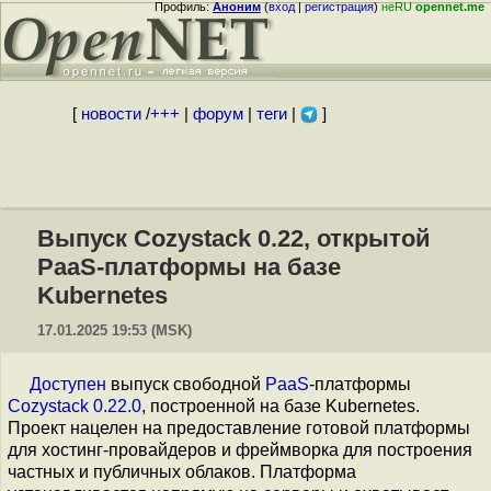
Профиль:
Аноним
(
вход
|
регистрация
)
неRU
opennet.me
[
новости
/
+++
|
форум
|
теги
|
]
Выпуск Cozystack 0.22, открытой
PaaS-платформы на базе
Kubernetes
17.01.2025 19:53 (MSK)
Доступен
выпуск свободной
PaaS
-платформы
Cozystack 0.22.0
, построенной на базе Kubernetes.
Проект нацелен на предоставление готовой платформы
для хостинг-провайдеров и фреймворка для построения
частных и публичных облаков. Платформа