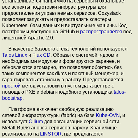
устанавливается напрямую на серверы и охватывает
все аспекты подготовки инфраструктуры для
предоставления управляемых сервисов. Cozystack
позволяет запускать и предоставлять кластеры
Kubernetes, базы данных и виртуальные машины. Код
платформы доступен на GitHub и
распространяется
под
лицензией Apache-2.0.
В качестве базового стека технологий используется
Talos Linux
и
Flux CD
. Образы с системой, ядром и
необходимыми модулями формируются заранее, и
обновляются атомарно, что позволяет обойтись без
таких компонентов как dkms и пакетный менеджер, и
гарантировать стабильную работу. Предоставляется
простой
метод установки в пустом дата-центре с
помощью PXE и debian-подобного установщика
talos-
bootstrap
.
Платформа включает свободную реализацию
сетевой инфраструктуры (fabric) на базе
Kube-OVN
, и
использует
Cilium
для организации сервисной сети,
MetalLB для анонса сервисов наружу. Хранилище
реализовано на
LINSTOR
, где предлагается