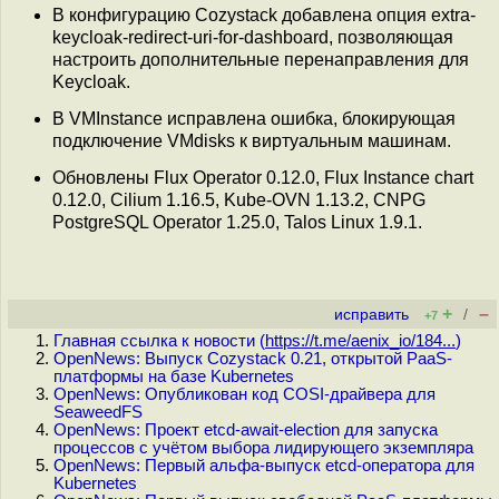
В конфигурацию Cozystack добавлена опция extra-
keycloak-redirect-uri-for-dashboard, позволяющая
настроить дополнительные перенаправления для
Keycloak.
В VMInstance исправлена ошибка, блокирующая
подключение VMdisks к виртуальным машинам.
Обновлены Flux Operator 0.12.0, Flux Instance chart
0.12.0, Cilium 1.16.5, Kube-OVN 1.13.2, CNPG
PostgreSQL Operator 1.25.0, Talos Linux 1.9.1.
+
–
исправить
/
+7
Главная ссылка к новости (
https://t.me/aenix_io/184...
)
OpenNews: Выпуск Cozystack 0.21, открытой PaaS-
платформы на базе Kubernetes
OpenNews: Опубликован код COSI-драйвера для
SeaweedFS
OpenNews: Проект etcd-await-election для запуска
процессов с учётом выбора лидирующего экземпляра
OpenNews: Первый альфа-выпуск etcd-оператора для
Kubernetes