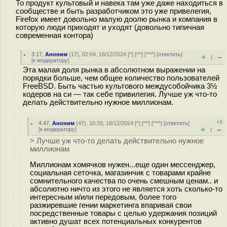
То продукт культовый и навека там уже даже находиться в
сообществе и быть разработчиком это уже привелегия,
Firefox имеет довольно малую доолю рынка и компания в
которую люди приходят и уходят (довольно типичная
современная контора)
3.17
,
Аноним
(
17
), 02:04, 18/12/2024 [
^
] [
^^
] [
^^^
] [
ответить
]
+
–
/
[
к модератору
]
Эта малая доля рынка в абсолютном выражении на
порядки больше, чем общее количество пользователей
FreeBSD. Быть частью культового междусобойчика 3½
кодеров на си — так себе привилегия. Лучше уж что-то
делать действительно нужное миллионам.
+3
4.47
,
Аноним
(
47
), 10:33, 18/12/2024 [
^
] [
^^
] [
^^^
] [
ответить
]
+
–
[
к модератору
]
/
> Лучше уж что-то делать действительно нужное
миллионам
Миллионам хомячков нужен...еще один мессенджер,
социальная сеточка, магазинчик с товарами крайне
сомнительного качества по очень смешным ценам.. и
абсолютно ничто из этого не является хоть сколько-то
интересным и/или передовым, более того
разжиревшие гении маркетинга впаривая свои
посредственные товары с целью удержания позиций
активно душат всех потенциальных конкурентов