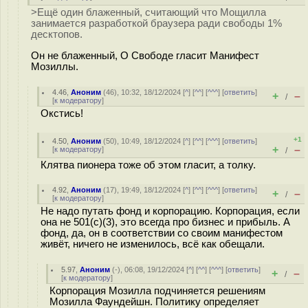
>Ещё один блаженный, считающий что Мощилла
занимается разработкой браузера ради свободы 1%
десктопов.
Он не блаженный, О Свободе гласит Манифест
Мозиллы.
4.46
,
Аноним
(
46
), 10:32, 18/12/2024 [
^
] [
^^
] [
^^^
] [
ответить
]
+
–
/
[
к модератору
]
Окстись!
+1
4.50
,
Аноним
(
50
), 10:49, 18/12/2024 [
^
] [
^^
] [
^^^
] [
ответить
]
+
–
[
к модератору
]
/
Клятва пионера тоже об этом гласит, а толку.
4.92
,
Аноним
(
17
), 19:49, 18/12/2024 [
^
] [
^^
] [
^^^
] [
ответить
]
+
–
/
[
к модератору
]
Не надо путать фонд и корпорацию. Корпорация, если
она не 501(c)(3), это всегда про бизнес и прибыль. А
фонд, да, он в соответствии со своим манифестом
живёт, ничего не изменилось, всё как обещали.
5.97
,
Аноним
(
-
), 06:08, 19/12/2024 [
^
] [
^^
] [
^^^
] [
ответить
]
+
–
/
[
к модератору
]
Корпорация Мозилла подчиняется решениям
Мозилла Фаундейшн. Политику определяет