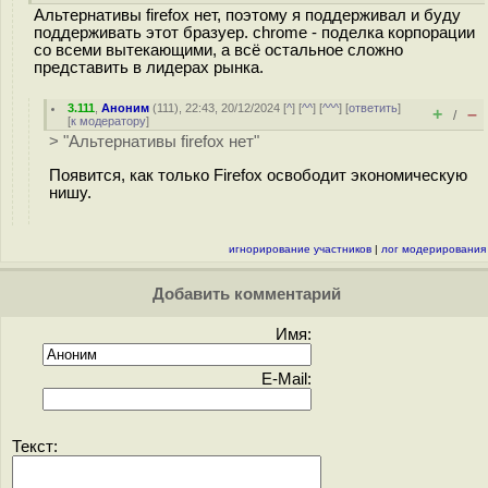
Альтернативы firefox нет, поэтому я поддерживал и буду
поддерживать этот бразуер. chrome - поделка корпорации
со всеми вытекающими, а всё остальное сложно
представить в лидерах рынка.
3.111
,
Аноним
(
111
), 22:43, 20/12/2024 [
^
] [
^^
] [
^^^
] [
ответить
]
+
–
/
[
к модератору
]
> "Альтернативы firefox нет"
Появится, как только Firefox освободит экономическую
нишу.
игнорирование участников
|
лог модерирования
Добавить комментарий
Имя:
E-Mail:
Текст: