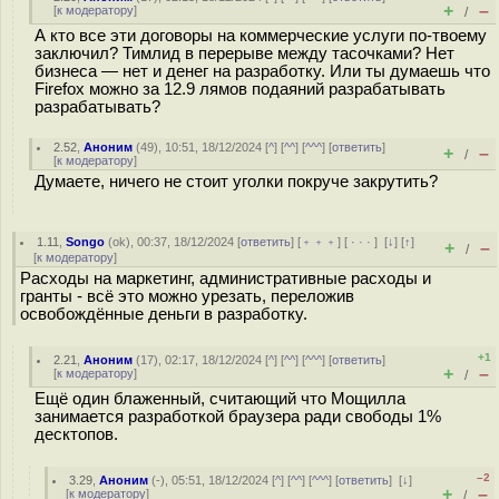
+
–
[
к модератору
]
/
А кто все эти договоры на коммерческие услуги по-твоему
заключил? Тимлид в перерыве между тасочками? Нет
бизнеса — нет и денег на разработку. Или ты думаешь что
Firefox можно за 12.9 лямов подаяний разрабатывать
разрабатывать?
2.52
,
Аноним
(
49
), 10:51, 18/12/2024 [
^
] [
^^
] [
^^^
] [
ответить
]
+
–
/
[
к модератору
]
Думаете, ничего не стоит уголки покруче закрутить?
1.11
,
Songo
(
ok
), 00:37, 18/12/2024 [
ответить
] [
﹢﹢﹢
] [
· · ·
]
[
↓
] [
↑
]
+
–
/
[
к модератору
]
Расходы на маркетинг, административные расходы и
гранты - всё это можно урезать, переложив
освобождённые деньги в разработку.
+1
2.21
,
Аноним
(
17
), 02:17, 18/12/2024 [
^
] [
^^
] [
^^^
] [
ответить
]
+
–
[
к модератору
]
/
Ещё один блаженный, считающий что Мощилла
занимается разработкой браузера ради свободы 1%
десктопов.
–2
3.29
,
Аноним
(
-
), 05:51, 18/12/2024 [
^
] [
^^
] [
^^^
] [
ответить
]
[
↓
]
+
–
[
к модератору
]
/