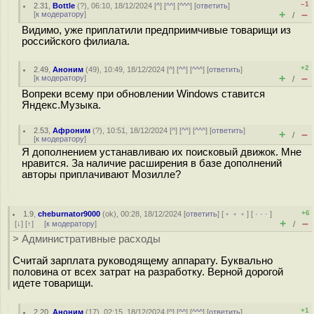
–1
2.31
,
Bottle
(
?
), 06:10, 18/12/2024 [
^
] [
^^
] [
^^^
] [
ответить
]
+
–
[
к модератору
]
/
Видимо, уже приплатили предприимчивые товарищи из
российского филиала.
+2
2.49
,
Аноним
(
49
), 10:49, 18/12/2024 [
^
] [
^^
] [
^^^
] [
ответить
]
+
–
[
к модератору
]
/
Вопреки всему при обновлении Windows ставится
Яндекс.Музыка.
2.53
,
Афроним
(
?
), 10:51, 18/12/2024 [
^
] [
^^
] [
^^^
] [
ответить
]
+
–
/
[
к модератору
]
Я дополнением устанавливаю их поисковый движок. Мне
нравится. За наличие расширения в базе дополнений
авторы приплачивают Мозилле?
+6
1.9
,
cheburnator9000
(
ok
), 00:28, 18/12/2024 [
ответить
] [
﹢﹢﹢
] [
· · ·
]
+
–
[
↓
] [
↑
] [
к модератору
]
/
> Административные расходы
Считай зарплата руководящему аппарату. Буквально
половина от всех затрат на разработку. Верной дорогой
идете товарищи.
+1
2.20
,
Аноним
(
17
), 02:15, 18/12/2024 [
^
] [
^^
] [
^^^
] [
ответить
]