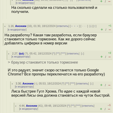
+
–
/
[
к модератору
]
На сколько сделали на столько пользователей и
получили.
+1
1.16
,
Аноним
(
16
), 01:30, 18/12/2024 [
ответить
] [
﹢﹢﹢
] [
· · ·
]
[
↓
] [
↑
]
+
–
[
к модератору
]
/
На разработку? Какая там разработка, если браузер
становится только тормознее. Как же дорого сейчас
добавлять циферки в номер версии
+2
2.27
,
ijuij
(
?
), 05:42, 18/12/2024 [
^
] [
^^
] [
^^^
] [
ответить
]
[
↓
]
+
–
[
к модератору
]
/
> браузер становится только тормознее
И это радует, значит скоро останется только Google
Chrome? Все прогеры переключатся на его разработку)
3.30
,
Аноним
(
-
), 05:53, 18/12/2024 [
^
] [
^^
] [
^^^
] [
ответить
]
[
↓
]
+
–
/
[
к модератору
]
Лиса быстрее Гугл Хрома. По идее с каждой новой
версией Лисы она должна становться на чуток быстрой.
–1
4.44
,
Аноним
(
41
), 09:48, 18/12/2024 [
^
] [
^^
] [
^^^
] [
ответить
]
+
–
[
к модератору
]
/