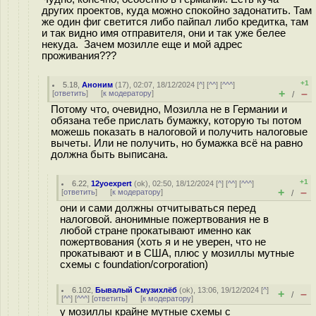
других проектов, куда можно спокойно задонатить. Там
же один фиг светится либо пайпал либо кредитка, там
и так видно имя отправителя, они и так уже белее
некуда. Зачем мозилле еще и мой адрес
проживания???
+1
5.18
,
Аноним
(
17
), 02:07, 18/12/2024 [
^
] [
^^
] [
^^^
]
+
–
[
ответить
]
[
к модератору
]
/
Потому что, очевидно, Мозилла не в Германии и
обязана тебе прислать бумажку, которую ты потом
можешь показать в налоговой и получить налоговые
вычеты. Или не получить, но бумажка всё на равно
должна быть выписана.
+1
6.22
,
12yoexpert
(
ok
), 02:50, 18/12/2024 [
^
] [
^^
] [
^^^
]
+
–
[
ответить
]
[
к модератору
]
/
они и сами должны отчитываться перед
налоговой. анонимные пожертвования не в
любой стране прокатывают именно как
пожертвования (хоть я и не уверен, что не
прокатывают и в США, плюс у мозиллы мутные
схемы с foundation/corporation)
6.102
,
Бывалый Смузихлёб
(
ok
), 13:06, 19/12/2024 [
^
]
+
–
/
[
^^
] [
^^^
] [
ответить
]
[
к модератору
]
у мозиллы крайне мутные схемы с