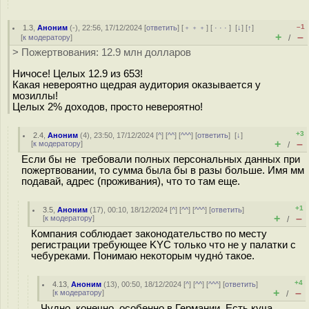
–1
1.3
,
Аноним
(
-
), 22:56, 17/12/2024 [
ответить
] [
﹢﹢﹢
] [
· · ·
]
[
↓
] [
↑
]
+
–
[
к модератору
]
/
> Пожертвования: 12.9 млн долларов
Ничосе! Целых 12.9 из 653!
Какая невероятно щедрая аудитория оказывается у
мозиллы!
Целых 2% доходов, просто невероятно!
+3
2.4
,
Аноним
(
4
), 23:50, 17/12/2024 [
^
] [
^^
] [
^^^
] [
ответить
]
[
↓
]
+
–
[
к модератору
]
/
Если бы не требовали полных персональных данных при
пожертвовании, то сумма была бы в разы больше. Имя мм
подавай, адрес (проживания), что то там еще.
+1
3.5
,
Аноним
(
17
), 00:10, 18/12/2024 [
^
] [
^^
] [
^^^
] [
ответить
]
+
–
[
к модератору
]
/
Компания соблюдает законодательство по месту
регистрации требующее KYC только что не у палатки с
чебуреками. Понимаю некоторым чудно́ такое.
+4
4.13
,
Аноним
(
13
), 00:50, 18/12/2024 [
^
] [
^^
] [
^^^
] [
ответить
]
+
–
[
к модератору
]
/
Чудно, конечно, особенно в Германии. Есть куча