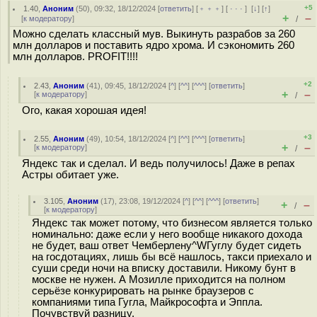
+5
1.40
,
Аноним
(
50
), 09:32, 18/12/2024 [
ответить
] [
﹢﹢﹢
] [
· · ·
]
[
↓
] [
↑
]
+
–
[
к модератору
]
/
Можно сделать классный мув. Выкинуть разрабов за 260
млн долларов и поставить ядро хрома. И сэкономить 260
млн долларов. PROFIT!!!!
+2
2.43
,
Аноним
(
41
), 09:45, 18/12/2024 [
^
] [
^^
] [
^^^
] [
ответить
]
+
–
[
к модератору
]
/
Ого, какая хорошая идея!
+3
2.55
,
Аноним
(
49
), 10:54, 18/12/2024 [
^
] [
^^
] [
^^^
] [
ответить
]
+
–
[
к модератору
]
/
Яндекс так и сделал. И ведь получилось! Даже в репах
Астры обитает уже.
3.105
,
Аноним
(
17
), 23:08, 19/12/2024 [
^
] [
^^
] [
^^^
] [
ответить
]
+
–
/
[
к модератору
]
Яндекс так может потому, что бизнесом является только
номинально: даже если у него вообще никакого дохода
не будет, ваш ответ Чемберлену^WГуглу будет сидеть
на госдотациях, лишь бы всё нашлось, такси приехало и
суши среди ночи на вписку доставили. Никому бунт в
москве не нужен. А Мозилле приходится на полном
серьёзе конкурировать на рынке браузеров с
компаниями типа Гугла, Майкрософта и Эппла.
Почувствуй разницу.