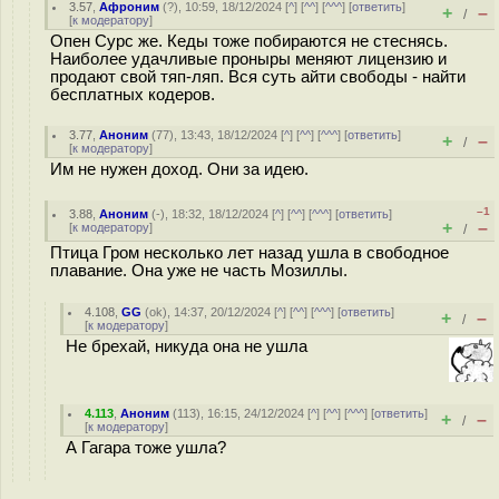
3.57
,
Афроним
(
?
), 10:59, 18/12/2024 [
^
] [
^^
] [
^^^
] [
ответить
]
+
–
/
[
к модератору
]
Опен Сурс же. Кеды тоже побираются не стеснясь.
Наиболее удачливые проныры меняют лицензию и
продают свой тяп-ляп. Вся суть айти свободы - найти
бесплатных кодеров.
3.77
,
Аноним
(
77
), 13:43, 18/12/2024 [
^
] [
^^
] [
^^^
] [
ответить
]
+
–
/
[
к модератору
]
Им не нужен доход. Они за идею.
–1
3.88
,
Аноним
(
-
), 18:32, 18/12/2024 [
^
] [
^^
] [
^^^
] [
ответить
]
+
–
[
к модератору
]
/
Птица Гром несколько лет назад ушла в свободное
плавание. Она уже не часть Мозиллы.
4.108
,
GG
(
ok
), 14:37, 20/12/2024 [
^
] [
^^
] [
^^^
] [
ответить
]
+
–
/
[
к модератору
]
Не брехай, никуда она не ушла
4.113
,
Аноним
(
113
), 16:15, 24/12/2024 [
^
] [
^^
] [
^^^
] [
ответить
]
+
–
/
[
к модератору
]
А Гагара тоже ушла?