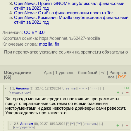
OpenNews: Проект GNOME опубликовал финансовый
отчёт за 2023 год
OpenNews: Отчёт о финансировании проекта Tor
OpenNews: Компания Mozilla опубликовала финансовый
отчёт за 2021 год
Лицензия:
CC BY 3.0
Короткая ссылка: https://opennet.ru/62427-mozilla
Ключевые слова:
mozilla
,
fin
При перепечатке указание ссылки на opennet.ru обязательно
Обсуждение
Ajax
|
1 уровень
|
Линейный
|
+/-
|
Раскрыть
(66)
всё
|
RSS
+13
1.1
,
Аноним
(
1
), 22:46, 17/12/2024 [
ответить
] [
﹢﹢﹢
] [
· · ·
]
[
↓
]
+
–
[
к модератору
]
/
За гораздо меньшие средства настояшие программисты
пишут операционные системы со всеми базовыми
инструментами и даже некоторые драйверы сами реверсят.
Уже догадались про какие это.
2.8
,
Аноним
(
8
), 00:27, 18/12/2024 [
^
] [
^^
] [
^^^
] [
ответить
]
[
↓
]
+
–
/
[
к модератору
]