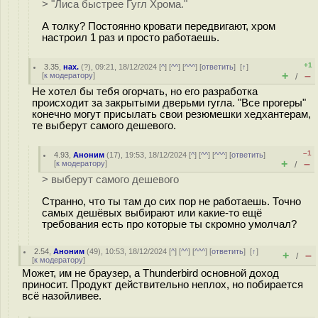
> "Лиса быстрее Гугл Хрома."
А толку? Постоянно кровати передвигают, хром
настроил 1 раз и просто работаешь.
+1
3.35
,
нах.
(
?
), 09:21, 18/12/2024 [
^
] [
^^
] [
^^^
] [
ответить
]
[
↑
]
+
–
[
к модератору
]
/
Не хотел бы тебя огорчать, но его разработка
происходит за закрытыми дверьми гугла. "Все прогеры"
конечно могут присылать свои резюмешки хедхантерам,
те выберут самого дешевого.
–1
4.93
,
Аноним
(
17
), 19:53, 18/12/2024 [
^
] [
^^
] [
^^^
] [
ответить
]
+
–
[
к модератору
]
/
> выберут самого дешевого
Странно, что ты там до сих пор не работаешь. Точно
самых дешёвых выбирают или какие-то ещё
требования есть про которые ты скромно умолчал?
2.54
,
Аноним
(
49
), 10:53, 18/12/2024 [
^
] [
^^
] [
^^^
] [
ответить
]
[
↑
]
+
–
/
[
к модератору
]
Может, им не браузер, а Thunderbird основной доход
приносит. Продукт действительно неплох, но побирается
всё назойливее.