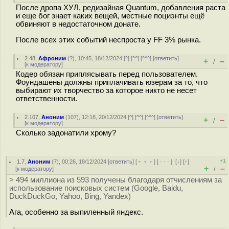
После дропа ХУЛ, редизайная Quantum, добавления раста
и еще бог знает каких вещей, местные поциэнты ещё
обвиняют в недостаточном донате.
После всех этих событий неспроста у FF 3% рынка.
2.48
,
Афроним
(
?
), 10:45, 18/12/2024 [
^
] [
^^
] [
^^^
] [
ответить
]
+
–
/
[
к модератору
]
Кодер обязан приплясывать перед пользователем.
Фоундашены должны приплачивать юзерам за то, что
выбирают их творчество за которое никто не несет
ответственности.
2.107
,
Аноним
(
107
), 12:18, 20/12/2024 [
^
] [
^^
] [
^^^
] [
ответить
]
+
–
/
[
к модератору
]
Сколько задонатили хрому?
+1
1.7
,
Аноним
(
7
), 00:26, 18/12/2024 [
ответить
] [
﹢﹢﹢
] [
· · ·
]
[
↓
] [
↑
]
+
–
[
к модератору
]
/
> 494 миллиона из 593 получены благодаря отчислениям за
использование поисковых систем (Google, Baidu,
DuckDuckGo, Yahoo, Bing, Yandex)
Ага, особенно за выпиленный яндекс.