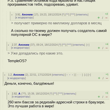
P.S. сравнение объемов кода мразилы и настоящих
программистов тебя, подозреваю, удивит.
+2
3.91
,
Аноним
(
17
), 19:23, 18/12/2024 [
^
] [
^^
] [
^^^
] [
ответить
]
+
–
[
к модератору
]
/
> получает примерно по миллиону долларов в месяц
А сколько по-твоему должен получать создатель самой
популярной ОС в мире?
+4
2.37
,
Аноним
(
37
), 09:24, 18/12/2024 [
^
] [
^^
] [
^^^
] [
ответить
]
[
↑
]
+
–
[
к модератору
]
/
> Уже догадались про какие это.
TempleOS?
+1
1.2
,
Аноним
(
2
), 22:51, 17/12/2024 [
ответить
] [
﹢﹢﹢
] [
· · ·
]
[
↓
] [
↑
]
+
–
[
к модератору
]
/
Деньги, конечно, балдёжные!
+1
2.82
,
А
(
??
), 15:39, 18/12/2024 [
^
] [
^^
] [
^^^
] [
ответить
]
+
–
[
к модератору
]
/
260 млн баксов за редизайн адресной строки в браузере.
Это лучшая работа в мире!