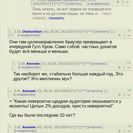
8.106
,
Бывалый Смузихлёб
(
ok
), 09:13,
+
–
/
20/12/2024 [
^
] [
^^
] [
^^^
] [
ответить
]
[
к модератору
]
Лень искать, но вот первое из попавшегося
были и на русском языке, но лень и...
текст
свёрнут,
показать
+7
2.10
,
UraniumSun
(
ok
), 00:28, 18/12/2024 [
^
] [
^^
] [
^^^
] [
ответить
]
[
↓
]
+
–
[
↑
] [
к модератору
]
/
Они там целенаправленно браузер превращают в
очередной Гугл Хром. Само собой, частных донатов
будет всё меньше и меньше.
+1
3.19
,
Аноним
(
17
), 02:09, 18/12/2024 [
^
] [
^^
] [
^^^
] [
ответить
]
+
–
[
к модератору
]
/
Так наоборот же, стабильно больше каждый год. Это
другое? Это миллионы мух?
+3
2.41
,
Аноним
(
41
), 09:34, 18/12/2024 [
^
] [
^^
] [
^^^
] [
ответить
]
[
↑
]
+
–
[
к модератору
]
/
> "Какая невероятно щедрая аудитория оказывается у
мозиллы! Целых 2% доходов, просто невероятно!"
Где вы были последние 10 лет?
+5
2.42
,
Аноним
(
41
), 09:42, 18/12/2024 [
^
] [
^^
] [
^^^
] [
ответить
]
+
–
[
к модератору
]
/