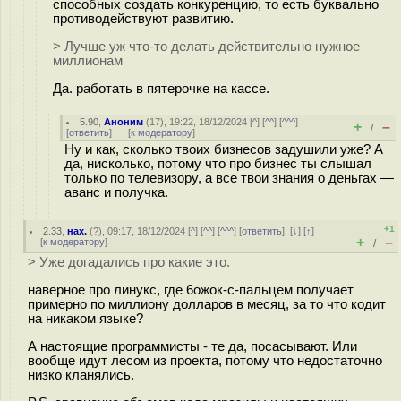
способных создать конкуренцию, то есть буквально
противодействуют развитию.
> Лучше уж что-то делать действительно нужное
миллионам
Да. работать в пятерочке на кассе.
5.90
,
Аноним
(
17
), 19:22, 18/12/2024 [
^
] [
^^
] [
^^^
]
+
–
/
[
ответить
]
[
к модератору
]
Ну и как, сколько твоих бизнесов задушили уже? А
да, нисколько, потому что про бизнес ты слышал
только по телевизору, а все твои знания о деньгах —
аванс и получка.
+1
2.33
,
нах.
(
?
), 09:17, 18/12/2024 [
^
] [
^^
] [
^^^
] [
ответить
]
[
↓
] [
↑
]
+
–
[
к модератору
]
/
> Уже догадались про какие это.
наверное про линукс, где 6ожок-с-пальцем получает
примерно по миллиону долларов в месяц, за то что кодит
на никаком языке?
А настоящие программисты - те да, поcacывают. Или
вообще идут лесом из проекта, потому что недостаточно
низко кланялись.