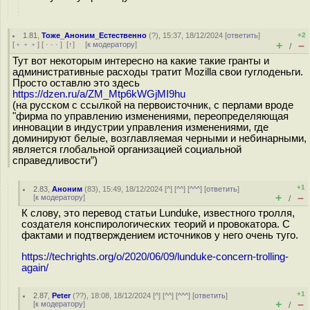
1.81
,
Тоже_Аноним_Естественно
(
?
), 15:37, 18/12/2024 [
ответить
]
+2
+
–
[
﹢﹢﹢
] [
· · ·
]
[
↑
] [
к модератору
]
/
Тут вот некоторым интересно на какие такие гранты и
административные расходы тратит Mozilla свои гуглоденьги.
Просто оставлю это здесь
https://dzen.ru/a/ZM_Mtp6kWGjMI9hu
(на русском с ссылкой на первоисточник, с перлами вроде
"фирма по управлению изменениями, переопределяющая
инновации в индустрии управления изменениями, где
доминируют белые, возглавляемая черными и небинарными,
является глобальной организацией социальной
справедливости”)
+1
2.83
,
Аноним
(
83
), 15:49, 18/12/2024 [
^
] [
^^
] [
^^^
] [
ответить
]
+
–
[
к модератору
]
/
К слову, это перевод статьи Lunduke, известного тролля,
создателя конспирологических теорий и провокатора. С
фактами и подтверждением источников у него очень туго.
https://techrights.org/o/2020/06/09/lunduke-concern-trolling-
again/
+1
2.87
,
Peter
(
??
), 18:08, 18/12/2024 [
^
] [
^^
] [
^^^
] [
ответить
]
+
–
[
к модератору
]
/