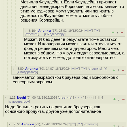
Мозилла Фаундейшн. Если Фаундейшн признает
действия менеджеров Корпорейшн аморальными, то
этих менеджеров могут уволить или понизить в
должности. Фаундейш может отменить любые
решения Корпорейшн.
6.104
,
Аноним
(
17
), 23:02, 19/12/2024 [
^
] [
^^
] [
^^^
]
+
–
/
[
ответить
]
[
к модератору
]
Может. И без денег в результате тоже остаться
может. И корпорация может взять и отвязаться от
фонда решением совета директоров. Много чего
может в общем. Но у руля сидят взрослые люди, а
потому хоть и может, да только маловероятно.
3.80
,
Аноним
(
80
), 14:07, 18/12/2024 [
^
] [
^^
] [
^^^
] [
ответить
]
[
↑
]
+
–
/
[
к модератору
]
занимается разработкой браузера ради моноблоков с
сенсорным экраном.
1.12
,
Nochi
(
?
), 00:42, 18/12/2024 [
ответить
] [
﹢﹢﹢
] [
· · ·
]
[
↓
] [
↑
]
+
–
/
[
к модератору
]
Надо больше тратить на развитие браузера, как
основного продукта, другое уже дополнительное
2.72
,
Аноним
(
72
), 12:42, 18/12/2024 [
^
] [
^^
] [
^^^
] [
ответить
]
+
–
/