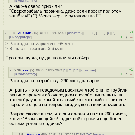
[
к модератору
]
А как же сверх прибыли?
"Сверхприбыль первична, даже если проект при этом
загнётся!" (С) Менеджеры и руководства FF
+2
1.15
,
Аноним
(
15
), 01:14, 18/12/2024 [
ответить
] [
﹢﹢﹢
] [
· · ·
]
[
↓
] [
↑
]
+
–
[
к модератору
]
/
> Расходы на маркетинг: 68 млн
> Выплаты грантов: 3.6 млн
Прогеры: ну да, ну да, пошли мы на%ер!
+1
2.36
,
нах.
(
?
), 09:23, 18/12/2024 [
^
] [
^^
] [
^^^
] [
ответить
]
+
–
[
к модератору
]
/
Расходы на разработку: 260 млн долларов
А гранты - это неведомым васянам, чтоб они не трубили
раньше времени об очередном способе выполнить на
твоем браузере какой-то левый кот который стырит все
пароли и еще и на коврик нагадит, когда кончит майнить.
Вопрос скорее в том, что они сделали на эти 260 лямов,
кроме "Взрывающейся!" адресной строки и еще более
острых углов вкладочек?
3.51
,
Аноним
(
50
), 10:51, 18/12/2024 [
^
] [
^^
] [
^^^
] [
ответить
]