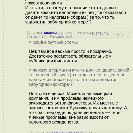
пожертвованиями
И кстати, а почему в германии кто-то должен
давать какой-то налоговый вычет( т.е отказаться
от денег по налогам и сборам ) за то, что ты
задонатил забугорной конторе ?
7.103
,
Аноним
(
17
), 17:20, 19/12/2024 [
^
] [
^^
] [
^^^
]
+
–
/
[
ответить
]
[
к модератору
]
> крайне мутные схемы
Нет, там всё весьма просто и прозрачно.
Достаточно посмотреть обязательные к
публикации финотчёты.
> почему в германии кто-то должен давать какой-
то налоговый вычет( т.е отказаться от денег по
налогам и сборам ) за то, что ты задонатил
забугорной конторе ?
Повторю ещё раз: Мозилла не немецкая
компания, и им проблемы немецкого
законодательства фиолетовы. Их местные
законы заставляют бумажку давать каждому. А
что ты с ней будешь дальше делать — твои
личные проблемы, вне зависимости от
налогового резиденства.