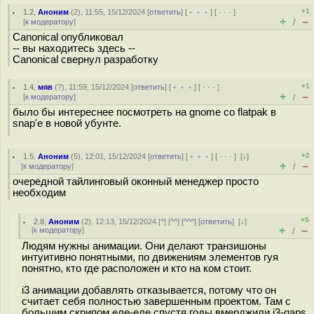
+1
1.2
,
Аноним
(
2
), 11:55, 15/12/2024 [
ответить
] [
﹢﹢﹢
] [
· · ·
]
+
–
[
к модератору
]
/
Canonical опубликовал
-- вы находитесь здесь --
Canonical свернул разработку
+1
1.4
,
мяв
(
?
), 11:59, 15/12/2024 [
ответить
] [
﹢﹢﹢
] [
· · ·
]
+
–
[
к модератору
]
/
было бы интереснее посмотреть на gnome со flatpak в
snap'е в новой убунте.
+2
1.5
,
Аноним
(
5
), 12:01, 15/12/2024 [
ответить
] [
﹢﹢﹢
] [
· · ·
]
[
↓
]
+
–
[
к модератору
]
/
очередной тайлинговый оконный менеджер просто
необходим
+5
2.8
,
Аноним
(
2
), 12:13, 15/12/2024 [
^
] [
^^
] [
^^^
] [
ответить
]
[
↓
]
+
–
[
к модератору
]
/
Людям нужны анимации. Они делают транзишоны
интуитивно понятными, по движениям элементов гуя
понятно, кто где расположен и кто на ком стоит.
i3 анимации добавлять отказывается, потому что он
считает себя полностью завершенным проектом. Там с
большим скрипом еле-еле спустя годы вмерджили i3-gaps,