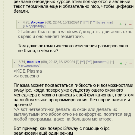
рекламе очередных курсов этим пользуются и зеленый
текст терминала еще и обязательно htop, чтобы циферки
бегали.
4.75
,
Аноним
(
69
), 22:44, 15/12/2024 [
^
] [
^^
] [
^^^
] [
ответить
]
+
–
/
[
к модератору
]
>Тайлинг был еще в windows7, когда ты двигаешь окно
к краю и оно меняет геометрию.
Там даже автоматического изменения размеров окна
не было, о чём вы?
3.74
,
Аноним
(
69
), 22:42, 15/12/2024 [
^
] [
^^
] [
^^^
] [
ответить
]
[
↑
]
+
–
/
[
к модератору
]
>KDE Plasma
>я серьезно
Плазма может похвастаться гибкостью и возможностями
sway ipc, когда поверх уже существующего оконного
менеджера с можно написать свой функционал, при этом
на любом языке программирования, без порчи памяти и
прочего?
>А вот четвертинки делать из окон или делать их
вытянутыми это абсолютно не конфортно, портится вид
любой программы, даже на большом мониторе.
Вот пример, как поверх i3/sway с помощью ipc
реализован ещё один режим