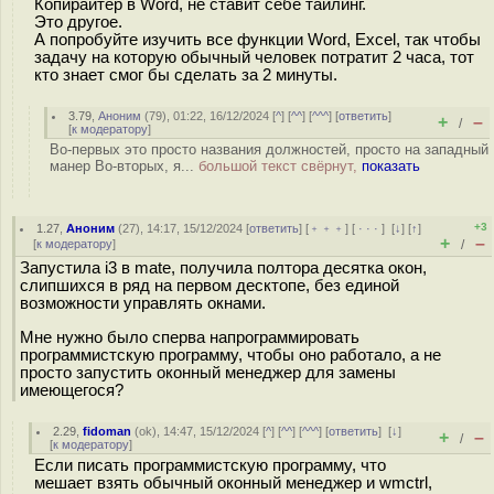
Копирайтер в Word, не ставит себе тайлинг.
Это другое.
А попробуйте изучить все функции Word, Excel, так чтобы
задачу на которую обычный человек потратит 2 часа, тот
кто знает смог бы сделать за 2 минуты.
3.79
,
Аноним
(
79
), 01:22, 16/12/2024 [
^
] [
^^
] [
^^^
] [
ответить
]
+
–
/
[
к модератору
]
Во-первых это просто названия должностей, просто на западный
манер Во-вторых, я...
большой текст свёрнут,
показать
+3
1.27
,
Аноним
(
27
), 14:17, 15/12/2024 [
ответить
] [
﹢﹢﹢
] [
· · ·
]
[
↓
] [
↑
]
+
–
[
к модератору
]
/
Запустила i3 в mate, получила полтора десятка окон,
слипшихся в ряд на первом десктопе, без единой
возможности управлять окнами.
Мне нужно было сперва напрограммировать
программистскую программу, чтобы оно работало, а не
просто запустить оконный менеджер для замены
имеющегося?
2.29
,
fidoman
(
ok
), 14:47, 15/12/2024 [
^
] [
^^
] [
^^^
] [
ответить
]
[
↓
]
+
–
/
[
к модератору
]
Если писать программистскую программу, что
мешает взять обычный оконный менеджер и wmctrl,