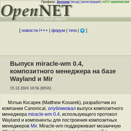
Профиль:
Аноним
(
вход
|
регистрация
)
неRU
opennet.me
[
новости
/
+++
|
форум
|
теги
|
]
Выпуск miracle-wm 0.4,
композитного менеджера на базе
Wayland и Mir
15.12.2024 10:56 (MSK)
Мэтью Косарек (Matthew Kosarek), разработчик из
компании Canonical,
опубликовал
выпуск композитного
менеджера
miracle-wm 0.4
, использующего протокол
Wayland и компоненты для построения композитных
менеджеров
Mir
. Miracle-wm поддерживает мозаичную