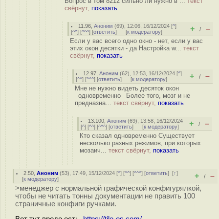
Вопрос в том 8212 сильно ли нужно в ...
текст
свёрнут,
показать
11.96
,
Аноним
(
69
), 12:06, 16/12/2024 [
^
]
+
–
/
[
^^
] [
^^^
] [
ответить
]
[
к модератору
]
Если у вас всего одно окно - нет, если у вас
этих окон десятки - да Настройка w...
текст
свёрнут,
показать
12.97
,
Аноним
(
62
), 12:53, 16/12/2024 [
^
]
+
–
/
[
^^
] [
^^^
] [
ответить
]
[
к модератору
]
Мне не нужно видеть десяток окон
_одновременно_ Более того, мозг и не
предназна...
текст свёрнут,
показать
13.100
,
Аноним
(
69
), 13:58, 16/12/2024
+
–
/
[
^
] [
^^
] [
^^^
] [
ответить
]
[
к модератору
]
Кто сказал одновременно Существует
несколько разных режимов, при которых
мозаич...
текст свёрнут,
показать
2.50
,
Аноним
(
53
), 17:49, 15/12/2024 [
^
] [
^^
] [
^^^
] [
ответить
]
[
↑
]
+
–
/
[
к модератору
]
>менеджер с нормальной графической конфигурялкой,
чтобы не читать тонны документации не править 100
страничные конфиги ручками.
Вот тут вроде есть,
https://tile-os.com/