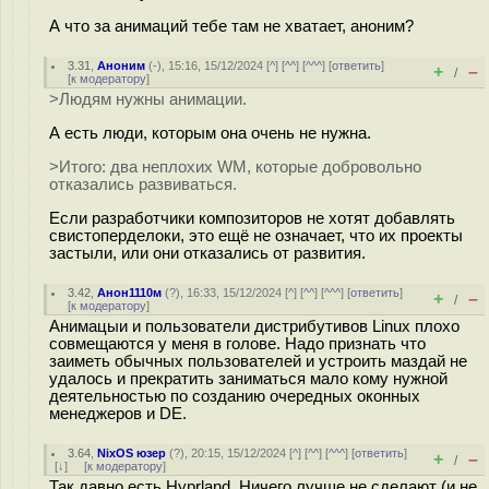
А что за анимаций тебе там не хватает, аноним?
3.31
,
Аноним
(
-
), 15:16, 15/12/2024 [
^
] [
^^
] [
^^^
] [
ответить
]
+
–
/
[
к модератору
]
>Людям нужны анимации.
А есть люди, которым она очень не нужна.
>Итого: два неплохих WM, которые добровольно
отказались развиваться.
Если разработчики композиторов не хотят добавлять
свистоперделоки, это ещё не означает, что их проекты
застыли, или они отказались от развития.
3.42
,
Анон1110м
(
?
), 16:33, 15/12/2024 [
^
] [
^^
] [
^^^
] [
ответить
]
+
–
/
[
к модератору
]
Анимацыи и пользователи дистрибутивов Linux плохо
совмещаются у меня в голове. Надо признать что
заиметь обычных пользователей и устроить маздай не
удалось и прекратить заниматься мало кому нужной
деятельностью по созданию очередных оконных
менеджеров и DE.
3.64
,
NixOS юзер
(
?
), 20:15, 15/12/2024 [
^
] [
^^
] [
^^^
] [
ответить
]
+
–
/
[
↓
] [
к модератору
]
Так давно есть Hyprland. Ничего лучше не сделают (и не