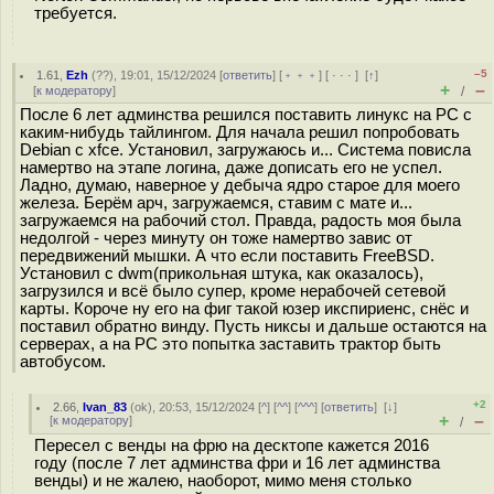
требуется.
–5
1.61
,
Ezh
(
??
), 19:01, 15/12/2024 [
ответить
] [
﹢﹢﹢
] [
· · ·
]
[
↑
]
+
–
[
к модератору
]
/
После 6 лет админства решился поставить линукс на PC с
каким-нибудь тайлингом. Для начала решил попробовать
Debian с xfce. Установил, загружаюсь и... Система повисла
намертво на этапе логина, даже дописать его не успел.
Ладно, думаю, наверное у дебыча ядро старое для моего
железа. Берём арч, загружаемся, ставим с мате и...
загружаемся на рабочий стол. Правда, радость моя была
недолгой - через минуту он тоже намертво завис от
передвижений мышки. А что если поставить FreeBSD.
Установил с dwm(прикольная штука, как оказалось),
загрузился и всё было супер, кроме нерабочей сетевой
карты. Короче ну его на фиг такой юзер икспириенс, снёс и
поставил обратно винду. Пусть никсы и дальше остаются на
серверах, а на PC это попытка заставить трактор быть
автобусом.
+2
2.66
,
Ivan_83
(
ok
), 20:53, 15/12/2024 [
^
] [
^^
] [
^^^
] [
ответить
]
[
↓
]
+
–
[
к модератору
]
/
Пересел с венды на фрю на десктопе кажется 2016
году (после 7 лет админства фри и 16 лет админства
венды) и не жалею, наоборот, мимо меня столько