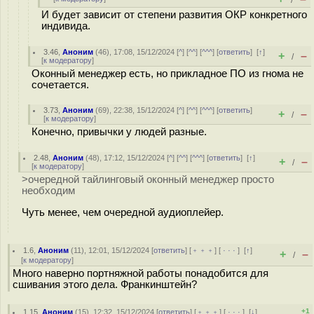
/
И будет зависит от степени развития ОКР конкретного
индивида.
3.46
,
Аноним
(
46
), 17:08, 15/12/2024 [
^
] [
^^
] [
^^^
] [
ответить
]
[
↑
]
+
–
/
[
к модератору
]
Оконный менеджер есть, но прикладное ПО из гнома не
сочетается.
3.73
,
Аноним
(
69
), 22:38, 15/12/2024 [
^
] [
^^
] [
^^^
] [
ответить
]
+
–
/
[
к модератору
]
Конечно, привычки у людей разные.
2.48
,
Аноним
(
48
), 17:12, 15/12/2024 [
^
] [
^^
] [
^^^
] [
ответить
]
[
↑
]
+
–
/
[
к модератору
]
>очередной тайлинговый оконный менеджер просто
необходим
Чуть менее, чем очередной аудиоплейер.
1.6
,
Аноним
(
11
), 12:01, 15/12/2024 [
ответить
] [
﹢﹢﹢
] [
· · ·
]
[
↑
]
+
–
/
[
к модератору
]
Много наверно портняжной работы понадобится для
сшивания этого дела. Франкинштейн?
+1
1.15
,
Аноним
(
15
), 12:32, 15/12/2024 [
ответить
] [
﹢﹢﹢
] [
· · ·
]
[
↓
]