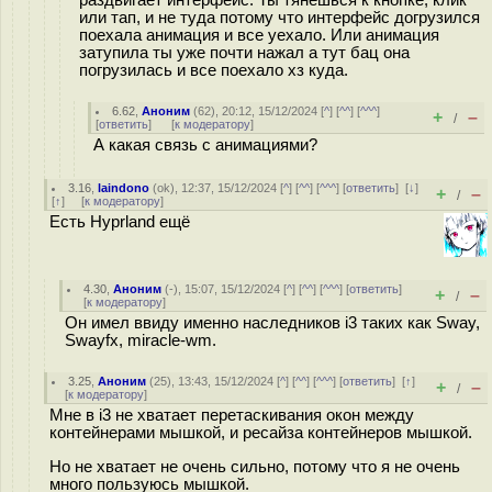
раздвигает интерфейс. Ты тянешься к кнопке, клик
или тап, и не туда потому что интерфейс догрузился
поехала анимация и все уехало. Или анимация
затупила ты уже почти нажал а тут бац она
погрузилась и все поехало хз куда.
6.62
,
Аноним
(
62
), 20:12, 15/12/2024 [
^
] [
^^
] [
^^^
]
+
–
/
[
ответить
]
[
к модератору
]
А какая связь с анимациями?
3.16
,
laindono
(
ok
), 12:37, 15/12/2024 [
^
] [
^^
] [
^^^
] [
ответить
]
[
↓
]
+
–
/
[
↑
] [
к модератору
]
Есть Hyprland ещё
4.30
,
Аноним
(
-
), 15:07, 15/12/2024 [
^
] [
^^
] [
^^^
] [
ответить
]
+
–
/
[
к модератору
]
Он имел ввиду именно наследников i3 таких как Sway,
Swayfx, miracle-wm.
3.25
,
Аноним
(
25
), 13:43, 15/12/2024 [
^
] [
^^
] [
^^^
] [
ответить
]
[
↑
]
+
–
/
[
к модератору
]
Мне в i3 не хватает перетаскивания окон между
контейнерами мышкой, и ресайза контейнеров мышкой.
Но не хватает не очень сильно, потому что я не очень
много пользуюсь мышкой.