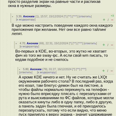
просто разделив экран на равные части и распихав
окна в нужные размеры.
+3
3.39
,
Аноним
(
1
), 15:57, 15/12/2024 [
^
] [
^^
] [
^^^
] [
ответить
]
+
–
[
к модератору
]
/
В кде можно настроить поведение каждого окна каждого
приложения при желании. Нет они все равно тайлинг
лепят.
4.70
,
Аноним
(
69
), 22:31, 15/12/2024 [
^
] [
^^
] [
^^^
] [
ответить
]
+
–
/
[
к модератору
]
Во-первых в KDE, во-вторых, это жутко не хватает
фич из того же sway-ipc. А если свой wm писать, то
кедам подобное и не снилось
5.80
,
Аноним
(
79
), 01:27, 16/12/2024 [
^
] [
^^
] [
^^^
]
+
–
/
[
ответить
]
[
к модератору
]
А кроме KDE ничего и нет. Ну не считать же LXQt
окружением рабочего стола? В последний раз, когда
его юзал, там блютус-демон был на пистоне, а
чтобы файлы нормально перекинуть на телефон -
нужно было вприсядку плясать с перезапусками от
рута и выискиваниями по ФС файлов, которые могли
оказаться кинуты либо в одну папку, либо в другую,
а панель задач была глючная, и её приходилось
перезапускать, потому что если видно, что меню
пуск прилипло к верху экрана - значит удерживание