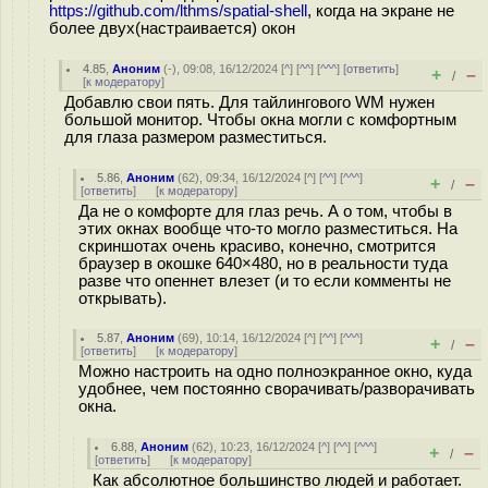
https://github.com/lthms/spatial-shell
, когда на экране не
более двух(настраивается) окон
4.85
,
Аноним
(
-
), 09:08, 16/12/2024 [
^
] [
^^
] [
^^^
] [
ответить
]
+
–
/
[
к модератору
]
Добавлю свои пять. Для тайлингового WM нужен
большой монитор. Чтобы окна могли с комфортным
для глаза размером разместиться.
5.86
,
Аноним
(
62
), 09:34, 16/12/2024 [
^
] [
^^
] [
^^^
]
+
–
/
[
ответить
]
[
к модератору
]
Да не о комфорте для глаз речь. А о том, чтобы в
этих окнах вообще что-то могло разместиться. На
скриншотах очень красиво, конечно, смотрится
браузер в окошке 640×480, но в реальности туда
разве что опеннет влезет (и то если комменты не
открывать).
5.87
,
Аноним
(
69
), 10:14, 16/12/2024 [
^
] [
^^
] [
^^^
]
+
–
/
[
ответить
]
[
к модератору
]
Можно настроить на одно полноэкранное окно, куда
удобнее, чем постоянно сворачивать/разворачивать
окна.
6.88
,
Аноним
(
62
), 10:23, 16/12/2024 [
^
] [
^^
] [
^^^
]
+
–
/
[
ответить
]
[
к модератору
]
Как абсолютное большинство людей и работает.