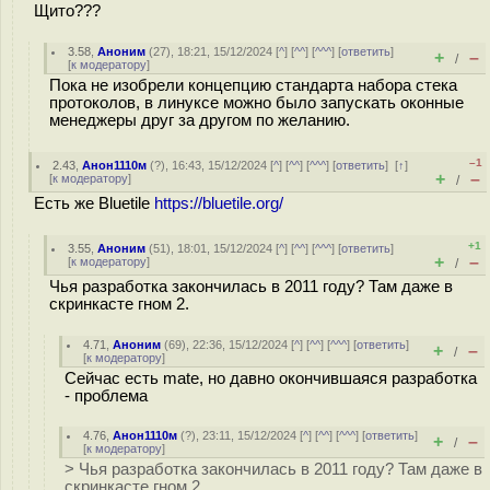
Щито???
3.58
,
Аноним
(
27
), 18:21, 15/12/2024 [
^
] [
^^
] [
^^^
] [
ответить
]
+
–
/
[
к модератору
]
Пока не изобрели концепцию стандарта набора стека
протоколов, в линуксе можно было запускать оконные
менеджеры друг за другом по желанию.
–1
2.43
,
Анон1110м
(
?
), 16:43, 15/12/2024 [
^
] [
^^
] [
^^^
] [
ответить
]
[
↑
]
+
–
[
к модератору
]
/
Есть же Bluetile
https://bluetile.org/
+1
3.55
,
Аноним
(
51
), 18:01, 15/12/2024 [
^
] [
^^
] [
^^^
] [
ответить
]
+
–
[
к модератору
]
/
Чья разработка закончилась в 2011 году? Там даже в
скринкасте гном 2.
4.71
,
Аноним
(
69
), 22:36, 15/12/2024 [
^
] [
^^
] [
^^^
] [
ответить
]
+
–
/
[
к модератору
]
Сейчас есть mate, но давно окончившаяся разработка
- проблема
4.76
,
Анон1110м
(
?
), 23:11, 15/12/2024 [
^
] [
^^
] [
^^^
] [
ответить
]
+
–
/
[
к модератору
]
> Чья разработка закончилась в 2011 году? Там даже в
скринкасте гном 2.