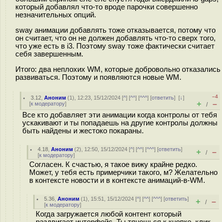
который добавлял что-то вроде парочки совершенно
незначительных опций.
sway анимации добавлять тоже отказывается, потому что
он считает, что он не должен добавлять что-то сверх того,
что уже есть в i3. Поэтому sway тоже фактически считает
себя завершенным.
Итого: два неплохих WM, которые добровольно отказались
развиваться. Поэтому и появляются новые WM.
–4
3.12
,
Аноним
(
1
), 12:23, 15/12/2024 [
^
] [
^^
] [
^^^
] [
ответить
]
[
↓
]
+
–
[
к модератору
]
/
Все кто добавляет эти анимации когда контролы от тебя
ускакивают и ты попадаешь на другие контролы должны
быть найдены и жестоко покараны.
4.18
,
Аноним
(
2
), 12:50, 15/12/2024 [
^
] [
^^
] [
^^^
] [
ответить
]
+
–
/
[
к модератору
]
Согласен. К счастью, я такое вижу крайне редко.
Может, у тебя есть примерчики такого, м? Желательно
в контексте новости и в контексте анимаций-в-WM.
5.36
,
Аноним
(
1
), 15:51, 15/12/2024 [
^
] [
^^
] [
^^^
] [
ответить
]
+
–
/
[
к модератору
]
Когда загружается любой контент который