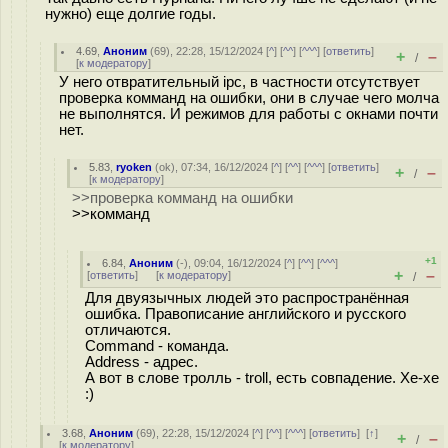
нужно) еще долгие годы.
4.69
,
Аноним
(
69
), 22:28, 15/12/2024 [
^
] [
^^
] [
^^^
] [
ответить
]
+
–
/
[
к модератору
]
У него отвратительный ipc, в частности отсутствует
проверка комманд на ошибки, они в случае чего молча
не выполнятся. И режимов для работы с окнами почти
нет.
5.83
,
ryoken
(
ok
), 07:34, 16/12/2024 [
^
] [
^^
] [
^^^
] [
ответить
]
+
–
/
[
к модератору
]
>>проверка комманд на ошибки
>>комманд
+1
6.84
,
Аноним
(
-
), 09:04, 16/12/2024 [
^
] [
^^
] [
^^^
]
+
–
[
ответить
]
[
к модератору
]
/
Для двуязычных людей это распространённая
ошибка. Правописание английского и русского
отличаются.
Command - команда.
Address - адрес.
А вот в слове тролль - troll, есть совпадение. Хе-хе
:)
3.68
,
Аноним
(
69
), 22:28, 15/12/2024 [
^
] [
^^
] [
^^^
] [
ответить
]
[
↑
]
+
–
/
[
к модератору
]