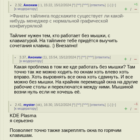
+1
2.32
,
Аноним
(
-
), 15:22, 15/12/2024 [
^
] [
^^
] [
^^^
] [
ответить
]
[
↓
] [
↑
]
+
–
[
к модератору
]
/
>Фанаты тайлинга подскажите существует ли какой-
нибудь менеджер с нормальной графической
конфигурялкой
Тайлинг нужен тем, кто работает без мышки, с
клавиатурой. На тайлинге тебе придётся выучить
сочетания клавиш. :) Внезапно!
3.37
,
Аноним
(
1
), 15:54, 15/12/2024 [
^
] [
^^
] [
^^^
] [
ответить
]
+
–
/
[
к модератору
]
Какая проблема в том же кде работать без мышки? Там
точно так же можно ходить по окнам хоть влево хоть
вправо. Хоть выровнять все окна хоть сдвинуть. И все
можно без мышки. На крайняк перемещай окна на другие
рабочие столы и переключатся между ними. Мышиной
возни нуль если не хочешь её.
–1
2.41
,
myster
(
ok
), 16:30, 15/12/2024 [
^
] [
^^
] [
^^^
] [
ответить
]
[
↓
] [
↑
]
+
–
[
к модератору
]
/
KDE Plasma
я серьезно
Позволяет точно также закреплять окна по горячим
клавишам.