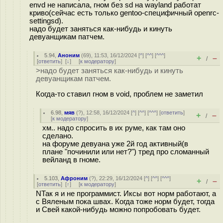
envd не написала, гном без sd на wayland работат
криво(сейчас есть только gentoo-специфичный openrc-
settingsd).
надо будет заняться как-нибудь и кинуть
девуанщикам патчем.
5.94
,
Аноним
(
69
), 11:53, 16/12/2024 [
^
] [
^^
] [
^^^
]
+
–
/
[
ответить
]
[
↓
] [
к модератору
]
>надо будет заняться как-нибудь и кинуть
девуанщикам патчем.
Когда-то ставил гном в void, проблем не заметил
6.98
,
мяв
(
?
), 12:58, 16/12/2024 [
^
] [
^^
] [
^^^
] [
ответить
]
+
–
/
[
к модератору
]
хм.. надо спросить в их руме, как там оно
сделано.
на форуме девуана уже 2й год активный(в
плане "починили или нет?") тред про сломанный
вейланд в гноме.
5.103
,
Афроним
(
?
), 22:29, 16/12/2024 [
^
] [
^^
] [
^^^
]
+
–
/
[
ответить
]
[
↑
] [
к модератору
]
NТак я и не программист. Иксы вот норм работают, а
с Вяленым пока швах. Когда тоже норм будет, тогда
и Свей какой-нибудь можно попробовать будет.