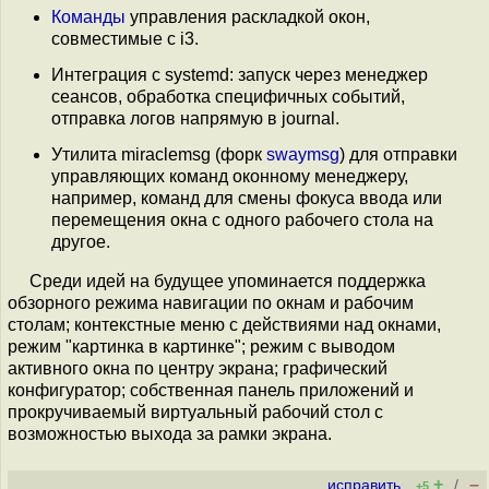
Команды
управления раскладкой окон,
совместимые с i3.
Интеграция с systemd: запуск через менеджер
сеансов, обработка специфичных событий,
отправка логов напрямую в journal.
Утилита miraclemsg (форк
swaymsg
) для отправки
управляющих команд оконному менеджеру,
например, команд для смены фокуса ввода или
перемещения окна с одного рабочего стола на
другое.
Среди идей на будущее упоминается поддержка
обзорного режима навигации по окнам и рабочим
столам; контекстные меню с действиями над окнами,
режим "картинка в картинке"; режим с выводом
активного окна по центру экрана; графический
конфигуратор; собственная панель приложений и
прокручиваемый виртуальный рабочий стол с
возможностью выхода за рамки экрана.
+
–
исправить
/
+5