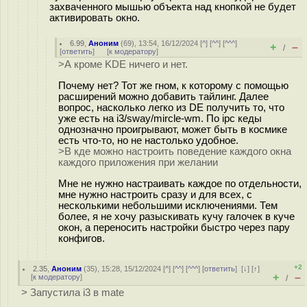
захваченного мышью объекта над кнопкой не будет
активировать окно.
6.99
,
Аноним
(
69
), 13:54, 16/12/2024 [
^
] [
^^
] [
^^^
]
+
–
/
[
ответить
]
[
к модератору
]
>А кроме KDE ничего и нет.
Почему нет? Тот же гном, к которому с помощью
расширений можно добавить тайлинг. Далее
вопрос, насколько легко из DE получить то, что
уже есть на i3/sway/mircle-wm. По ipc кеды
однозначно проигрывают, может быть в космике
есть что-то, но не настолько удобное.
>В кде можно настроить поведение каждого окна
каждого приложения при желании
Мне не нужно настраивать каждое по отдельности,
мне нужно настроить сразу и для всех, с
несколькими небольшими исключениями. Тем
более, я не хочу разыскивать кучу галочек в куче
окон, а переносить настройки быстро через пару
конфигов.
+2
2.35
,
Аноним
(
35
), 15:28, 15/12/2024 [
^
] [
^^
] [
^^^
] [
ответить
]
[
↓
] [
↑
]
+
–
[
к модератору
]
/
> Запустила i3 в mate