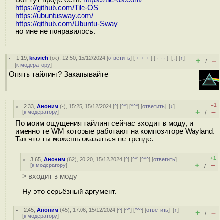
https://github.com/Tile-OS
https://ubuntusway.com/
https://github.com/Ubuntu-Sway
но мне не понравилось.
1.19
,
kravich
(
ok
), 12:50, 15/12/2024 [
ответить
] [
﹢﹢﹢
] [
· · ·
]
[
↓
] [
↑
]
+
–
/
[
к модератору
]
Опять тайлинг? Закапывайте
–1
2.33
,
Аноним
(
-
), 15:25, 15/12/2024 [
^
] [
^^
] [
^^^
] [
ответить
]
[
↓
]
+
–
[
к модератору
]
/
По моим ощущения тайлинг сейчас входит в моду, и
именно те WM которые работают на композиторе Wayland.
Так что ты можешь оказаться не тренде.
+1
3.65
,
Аноним
(
62
), 20:20, 15/12/2024 [
^
] [
^^
] [
^^^
] [
ответить
]
+
–
[
к модератору
]
/
> входит в моду
Ну это серьёзный аргумент.
2.45
,
Аноним
(
45
), 17:06, 15/12/2024 [
^
] [
^^
] [
^^^
] [
ответить
]
[
↑
]
+
–
/
[
к модератору
]