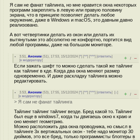
Я сам не фанат тайлинга, но мне нравится окна некоторых
программ закреплять в левую или правую половину
экрана, что в принципе позволяет делать любое
окружение, даже в Windows и macOS, это давным давно
реализовано.
А вот четвертинки делать из окон или делать их
вытянутыми это абсолютно не конфортно, портится вид
любой программы, даже на большом мониторе.
3.51
,
Аноним
(
51
), 17:53, 15/12/2024 [
^
] [
^^
] [
^^^
] [
ответить
]
+
–
/
[
к модератору
]
Если зажать шифт то можно сделать такой же тайлинг
как тайлинг в кде. Когда два окна меняют размер
одновременно. И даже раскладку тайлинга можно
редактировать.
3.53
,
Аноним
(
53
), 17:55, 15/12/2024 [
^
] [
^^
] [
^^^
] [
ответить
]
[
↓
]
+
–
/
[
к модератору
]
> Я сам не фанат тайлинга
Тайлинг тайлинг тайлинг везде. Бред какой то. Тайлинг
был еще в windows7, когда ты двигаешь окно к краю и
оно меняет геометрию.
Можно расположить два окна проводника, но смысл в
тайлинге 3х вертикальных окон - тебе надо монитор 30
дюймов, это все бред, только программисты блоггеры в