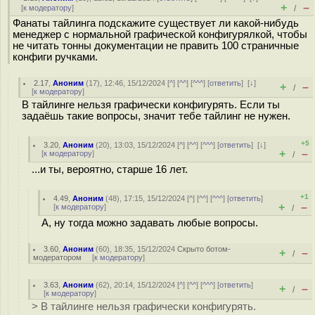
+
–
[
к модератору
]
/
Фанаты тайлинга подскажите существует ли какой-нибудь
менеджер с нормальной графической конфигурялкой, чтобы
не читать тонны документации не править 100 страничные
конфиги ручками.
2.17
,
Аноним
(
17
), 12:46, 15/12/2024 [
^
] [
^^
] [
^^^
] [
ответить
]
[
↓
]
+
–
/
[
к модератору
]
В тайлинге нельзя графически конфигурять. Если ты
задаёшь такие вопросы, значит тебе тайлинг не нужен.
+5
3.20
,
Аноним
(
20
), 13:03, 15/12/2024 [
^
] [
^^
] [
^^^
] [
ответить
]
[
↓
]
+
–
[
к модератору
]
/
...и ты, вероятно, старше 16 лет.
+1
4.49
,
Аноним
(
48
), 17:15, 15/12/2024 [
^
] [
^^
] [
^^^
] [
ответить
]
+
–
[
к модератору
]
/
А, ну тогда можно задавать любые вопросы.
3.60
,
Аноним
(
60
), 18:35, 15/12/2024
Скрыто ботом-
+
–
/
модератором
[
к модератору
]
3.63
,
Аноним
(
62
), 20:14, 15/12/2024 [
^
] [
^^
] [
^^^
] [
ответить
]
+
–
/
[
к модератору
]
> В тайлинге нельзя графически конфигурять.