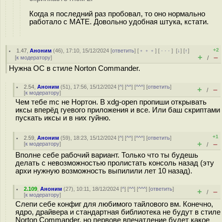
Когда я последний раз пробовал, то оно нормально
работало с MATE. Довольно удобная штука, кстати.
+2
1.47
,
Аноним
(
46
), 17:10, 15/12/2024 [
ответить
] [
﹢﹢﹢
] [
· · ·
]
[
↓
] [
↑
]
+
–
[
к модератору
]
/
Нужна ОС в стиле Norton Commander.
2.54
,
Аноним
(
51
), 17:56, 15/12/2024 [
^
] [
^^
] [
^^^
] [
ответить
]
+
–
/
[
к модератору
]
Чем тебе mc не Нортон. В xdg-open пропиши открывать
иксы вперёд гуевого приложения и все. Или баш скриптами
пускать иксы и в них гуйню.
+1
2.59
,
Аноним
(
59
), 18:23, 15/12/2024 [
^
] [
^^
] [
^^^
] [
ответить
]
+
–
[
к модератору
]
/
Вполне себе рабочий вариант. Только что ты будешь
делать с невозможностью пролистать консоль назад (эту
архи нужную возможность выпилили лет 10 назад).
2.109
,
Аноним
(
27
), 10:11, 18/12/2024 [
^
] [
^^
] [
^^^
] [
ответить
]
+
–
/
[
к модератору
]
Слепи себе конфиг для любимого тайлового вм. Конечно,
ядро, драйвера и стандартная библиотека не будут в стиле
Norton Commander, но первове впечатление будет какое