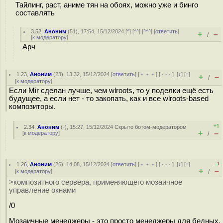
Тайлинг, раст, аниме тян на обоях, можно уже и бинго
составлять
3.52
,
Аноним
(
51
), 17:54, 15/12/2024 [
^
] [
^^
] [
^^^
] [
ответить
]
+
–
/
[
к модератору
]
Арч
1.23
,
Аноним
(
23
), 13:32, 15/12/2024 [
ответить
] [
﹢﹢﹢
] [
· · ·
]
[
↓
] [
↑
]
+
–
/
[
к модератору
]
Если Mir сделан лучше, чем wlroots, то у поделки ещё есть
будущее, а если нет - то закопать, как и все wlroots-based
композиторы.
+1
2.34
,
Аноним
(
-
), 15:27, 15/12/2024
Скрыто ботом-модератором
+
–
[
к модератору
]
/
–1
1.26
,
Аноним
(
26
), 14:08, 15/12/2024 [
ответить
] [
﹢﹢﹢
] [
· · ·
]
[
↓
] [
↑
]
+
–
[
к модератору
]
/
>композитного сервера, применяющего мозаичное
управление окнами
/0
Мозаичные менеджеры - это просто менеджеры для бедных,