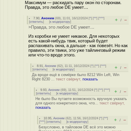
Максимум — раскидать пару окон по сторонам.
Правда, это любое DE умеет…
7.90
,
Аноним
(
69
), 11:01, 16/12/2024 [
^
] [
^^
] [
^^^
]
+
–
/
[
ответить
]
[
к модератору
]
>Правда, это любое DE умеет…
Из коробки не умеет никакое. Для некоторых
есть какой-нибудь твик, который будет
распахивать окна, а дальше - как повезёт. Но как
правило, эти твики, это уже тайлинговый режим
или что-то вроде этого.
8.91
,
Аноним
(
62
), 11:11, 16/12/2024 [
^
] [
^^
] [
^^^
]
+
–
/
[
ответить
]
[
к модератору
]
Да вроде ещё в семёрке было 8212 Win Left, Win
Right 8230 ...
текст свёрнут,
показать
9.93
,
Аноним
(
69
), 11:51, 16/12/2024 [
^
] [
^^
] [
^^^
]
+
–
/
[
ответить
]
[
к модератору
]
Не было Вы путаете возможность вручную указать
для одного конкретного окна, что...
текст свёрнут,
показать
10.95
,
Аноним
(
62
), 11:56, 16/12/2024 [
^
] [
^^
]
+
–
/
[
^^^
] [
ответить
]
[
к модератору
]
Безусловно, в тайловом DE всё это можно