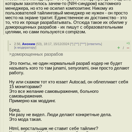
которым захотелось зачем-то (NIH-синдром) кастомного
менеджера, но кто не осилил композитинг. Никому из
пользователей тайлинговый менеджер не нужен - он просто
место на экране тратит. Единственное их достоинство - это
то, что их проще разрабатывать. Отсюда такое их обилие у
доморощенных разрабов - их пишут с образовательными
целями, но сами пользуются compizом.
+1
2.56
,
Аноним
(
53
), 18:17, 15/12/2024 [
^
] [
^^
] [
^^^
] [
ответить
]
+
–
[
к модератору
]
/
>доморощенных разрабов
Это понты, не один нормальный разраб кодер не будет
называть кого то там junami, senyorami, они просто делают
работу.
Ну или скажем тот кто юзает Autocad, он облеплиает себя
15 мониторами?
Это все желание самовыражения, больного
самовыражения.
Примерно как моддинг.
Бред.
Ни разу не видел. Люди делают конкретные дела.
Это мода такая.
Html, верстальщик не ставит себе тайлинг?