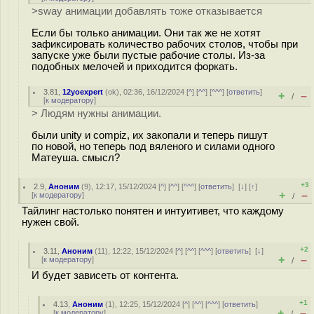
>sway анимации добавлять тоже отказывается
Если бы только анимации. Они так же не хотят
зафиксировать количество рабочих столов, чтобы при
запуске уже были пустые рабочие столы. Из-за
подобных мелочей и приходится форкать.
3.81
,
12yoexpert
(
ok
), 02:36, 16/12/2024 [
^
] [
^^
] [
^^^
] [
ответить
]
+
–
/
[
к модератору
]
> Людям нужны анимации.
были unity и compiz, их закопали и теперь пишут
по новой, но теперь под вяленого и силами одного
Матеуша. смысл?
+3
2.9
,
Аноним
(
9
), 12:17, 15/12/2024 [
^
] [
^^
] [
^^^
] [
ответить
]
[
↓
] [
↑
]
+
–
[
к модератору
]
/
Тайлинг настолько понятен и интуитивет, что каждому
нужен свой.
+2
3.11
,
Аноним
(
11
), 12:22, 15/12/2024 [
^
] [
^^
] [
^^^
] [
ответить
]
[
↓
]
+
–
[
к модератору
]
/
И будет зависеть от контента.
+1
4.13
,
Аноним
(
1
), 12:25, 15/12/2024 [
^
] [
^^
] [
^^^
] [
ответить
]
+
–
[
к модератору
]