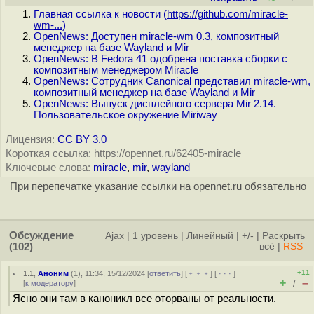
Главная ссылка к новости (
https://github.com/miracle-
wm-...
)
OpenNews: Доступен miracle-wm 0.3, композитный
менеджер на базе Wayland и Mir
OpenNews: В Fedora 41 одобрена поставка сборки с
композитным менеджером Miracle
OpenNews: Сотрудник Canonical представил miracle-wm,
композитный менеджер на базе Wayland и Mir
OpenNews: Выпуск дисплейного сервера Mir 2.14.
Пользовательское окружение Miriway
Лицензия:
CC BY 3.0
Короткая ссылка: https://opennet.ru/62405-miracle
Ключевые слова:
miracle
,
mir
,
wayland
При перепечатке указание ссылки на opennet.ru обязательно
Обсуждение
Ajax
|
1 уровень
|
Линейный
|
+/-
|
Раскрыть
(102)
всё
|
RSS
+11
1.1
,
Аноним
(
1
), 11:34, 15/12/2024 [
ответить
] [
﹢﹢﹢
] [
· · ·
]
+
–
[
к модератору
]
/
Ясно они там в каноникл все оторваны от реальности.