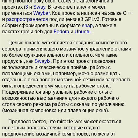
(tiling) компоновку окон, схожую с аналогичной в
проектах
i3
и
Sway
. В качестве панели может
применяться
Waybar
. Код проекта написан на языке C++
и
распространяется
под лицензией GPLv3. Готовые
сборки сформированы в формате
snap
, а также в
пакетах rpm и deb для
Fedora
и
Ubuntu
.
Целью miracle-wm является создание композитного
сервера, применяющего мозаичное управление окнами,
но более функционального и стильного, чем такие
продукты, как
Swayfx
. При этом проект позволяет
использовать и классические приёмы работы с
плавающими окнами, например, можно размещать
отдельные окна поверх мозаичной сетки или закреплять
окна к определённому месту на рабочем столе.
Поддерживается виртуальные рабочие столы с
возможностью выставления для каждого рабочего
стола своего режима работы с окнами по умолчанию
(мозаичная компоновка или плавающие окна).
Предполагается, что miracle-wm может оказаться
полезным пользователям, которые отдают
предпочтение мозаичной компоновке, но желают