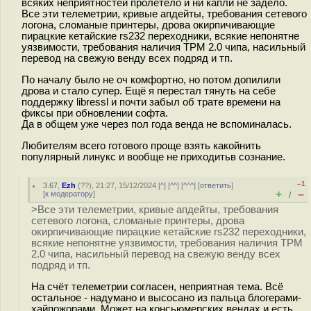
всяких неприятностей пролетело и ни капли не задело.
Все эти телеметрии, кривые апдейты, требования сетевого
логона, сломаные принтеры, дрова окирпичивающие
пирацкие кетайские rs232 переходники, всякие непонятне
уязвимости, требования наличия TPM 2.0 чипа, насильный
перевод на свежую венду всех подряд и тп.
По началу было не оч комфортно, но потом допилили
дрова и стало супер. Ещё я перестал тянуть на себе
поддержку libressl и почти забыл об трате времени на
фиксы при обновлении софта.
Да в общем уже через пол года венда не вспоминалась.
Любителям всего готового проще взять какойнить
популярный линукс и вообще не приходитьв сознание.
–1
3.67
,
Ezh
(
??
), 21:27, 15/12/2024 [
^
] [
^^
] [
^^^
] [
ответить
]
+
–
[
к модератору
]
/
>Все эти телеметрии, кривые апдейты, требования
сетевого логона, сломаные принтеры, дрова
окирпичивающие пирацкие кетайские rs232 переходники,
всякие непонятне уязвимости, требования наличия TPM
2.0 чипа, насильный перевод на свежую венду всех
подряд и тп.
На счёт телеметрии согласен, неприятная тема. Всё
остальное - надумано и высосано из пальца блогерами-
хайпожорами. Может на консьюмерских вендах и есть