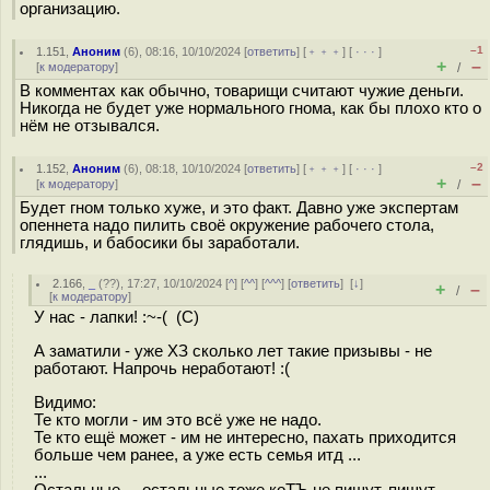
организацию.
–1
1.151
,
Аноним
(
6
), 08:16, 10/10/2024 [
ответить
] [
﹢﹢﹢
] [
· · ·
]
+
–
[
к модератору
]
/
В комментах как обычно, товарищи считают чужие деньги.
Никогда не будет уже нормального гнома, как бы плохо кто о
нём не отзывался.
–2
1.152
,
Аноним
(
6
), 08:18, 10/10/2024 [
ответить
] [
﹢﹢﹢
] [
· · ·
]
+
–
[
к модератору
]
/
Будет гном только хуже, и это факт. Давно уже экспертам
опеннета надо пилить своё окружение рабочего стола,
глядишь, и бабосики бы заработали.
2.166
,
_
(
??
), 17:27, 10/10/2024 [
^
] [
^^
] [
^^^
] [
ответить
]
[
↓
]
+
–
/
[
к модератору
]
У нас - лапки! :~-( (С)
А заматили - уже ХЗ сколько лет такие призывы - не
работают. Напрочь неработают! :(
Видимо:
Те кто могли - им это всё уже не надо.
Те кто ещё может - им не интересно, пахать приходится
больше чем ранее, а уже есть семья итд ...
...
Остальные ... остальные тоже коТЪ не пишут, пишут