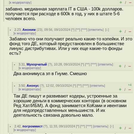
+
–
[
к модератору
]
/
забавно. медианная зарплата IT в США - 100k долларов.
получается при расходе в 600k в год, у них в штате 5-6
человек всего.
2.23
,
Аноним
(
23
), 09:56, 09/10/2024 [
^
] [
^^
] [
^^^
] [
ответить
]
[
↓
]
+
–
/
[
к модератору
]
Забавно что они получают реально какие-то копейки. И это
фонд того ДЕ, который предустановлен в большинстве
линукс дистрибутивах. Или у них еще какие-то фонды
есть?
3.31
,
Мухорчатый
(
?
), 10:28, 09/10/2024 [
^
] [
^^
] [
^^^
] [
ответить
]
+
–
/
[
к модератору
]
Два анонимуса зп в Гнуме. Смешно
+4
3.50
,
Анонус
(
?
), 12:02, 09/10/2024 [
^
] [
^^
] [
^^^
] [
ответить
]
+
–
[
к модератору
]
/
Так ДЕ пишут и развивают кодеры, устроенные за
хорошие деньги в коммерческих конторах (в основном
Ред Хат/ИБМ). А фонд занимается КоКами и ивентами
для недопредставленных меньшинств. И их
деятельность связана довольно мало.
2.42
,
погроммист
(
?
), 11:33, 09/10/2024 [
^
] [
^^
] [
^^^
] [
ответить
]
[
↑
]
+
–
/
[
к модератору
]