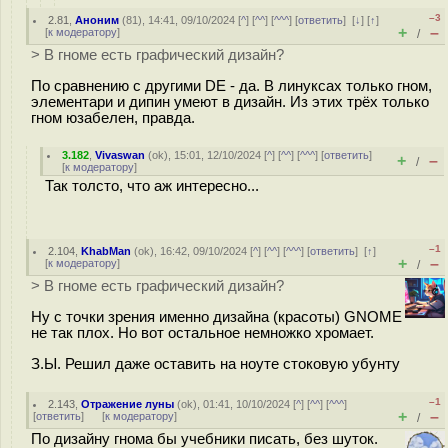
–3
2.81
,
Аноним
(
81
), 14:41, 09/10/2024 [
^
] [
^^
] [
^^^
] [
ответить
]
[
↓
] [
↑
]
+
–
[
к модератору
]
/
> В гноме есть графический дизайн?
По сравнению с другими DE - да. В линуксах только гном,
элементари и дипин умеют в дизайн. Из этих трёх только
гном юзабелен, правда.
3.182
,
Vivaswan
(
ok
), 15:01, 12/10/2024 [
^
] [
^^
] [
^^^
] [
ответить
]
+
–
/
[
к модератору
]
Так толсто, что аж интересно...
–1
2.104
,
KhabMan
(
ok
), 16:42, 09/10/2024 [
^
] [
^^
] [
^^^
] [
ответить
]
[
↑
]
+
–
[
к модератору
]
/
> В гноме есть графический дизайн?
Ну с точки зрения именно дизайна (красоты) GNOME
не так плох. Но вот остальное немножко хромает.
З.Ы. Решил даже оставить на ноуте стоковую убунту
–1
2.143
,
Отражение луны
(
ok
), 01:41, 10/10/2024 [
^
] [
^^
] [
^^^
]
+
–
[
ответить
]
[
к модератору
]
/
По дизайну гнома бы учебники писать, без шуток.