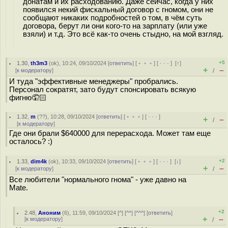
донатам и их расходованию. Даже сейчас, когда у них
появился некий фискальный договор с гномом, они не
сообщают никаких подробностей о том, в чём суть
договора, берут ли они кого-то на зарплату (или уже
взяли) и т.д. Это всё как-то очень стыдно, на мой взгляд.
+5
1.30
,
th3m3
(
ok
), 10:24, 09/10/2024 [
ответить
] [
﹢﹢﹢
] [
· · ·
]
[
↑
]
+
–
[
к модератору
]
/
И туда "эффективные менеджеры" пробрались.
Персонал сократят, зато будут спонсировать всякую
фигню🤦🏻
1.32
,
m
(
??
), 10:28, 09/10/2024 [
ответить
] [
﹢﹢﹢
] [
· · ·
]
+
–
/
[
к модератору
]
Где они брали $640000 для перерасхода. Может там еще
осталось? :)
+2
1.33
,
dim4k
(
ok
), 10:33, 09/10/2024 [
ответить
] [
﹢﹢﹢
] [
· · ·
]
[
↓
]
+
–
[
к модератору
]
/
Все любители "нормального гнома" - уже давно на
Mate.
+2
2.48
,
Аноним
(
6
), 11:59, 09/10/2024 [
^
] [
^^
] [
^^^
] [
ответить
]
+
–
[
к модератору
]
/