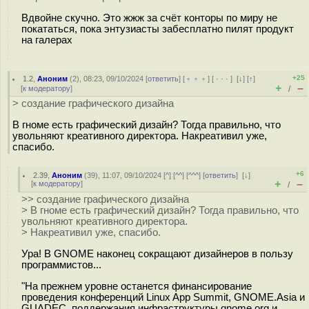
Вдвойне скучно. Это жжж за счёт конторы по миру не
покататься, пока энтузиасты забесплатно пилят продукт
на галерах
+25
1.2
,
Аноним
(
2
), 08:23, 09/10/2024 [
ответить
] [
﹢﹢﹢
] [
· · ·
]
[
↓
] [
↑
]
+
–
[
к модератору
]
/
> создание графического дизайна
В гноме есть графический дизайн? Тогда правильно, что
увольняют креативного директора. Накреативил уже,
спасибо.
+6
2.39
,
Аноним
(
39
), 11:07, 09/10/2024 [
^
] [
^^
] [
^^^
] [
ответить
]
[
↓
]
+
–
[
к модератору
]
/
>> создание графического дизайна
> В гноме есть графический дизайн? Тогда правильно, что
увольняют креативного директора.
> Накреативил уже, спасибо.
Ура! В GNOME наконец сокращают дизайнеров в пользу
программистов...
"На прежнем уровне останется финансирование
проведения конференций Linux App Summit, GNOME.Asia и
GUADEC, поддержания инфраструктуры gnome.org и