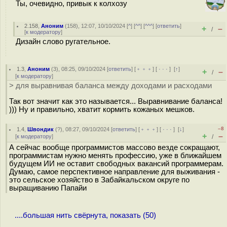
Ты, очевидно, привык к колхозу
2.158
,
Аноним
(
158
), 12:07, 10/10/2024 [
^
] [
^^
] [
^^^
] [
ответить
]
+
–
/
[
к модератору
]
Дизайн слово ругательное.
1.3
,
Аноним
(
3
), 08:25, 09/10/2024 [
ответить
] [
﹢﹢﹢
] [
· · ·
]
[
↑
]
+
–
/
[
к модератору
]
> для выравнивая баланса между доходами и расходами
Так вот значит как это называется... Выравнивание баланса!
))) Ну и правильно, хватит кормить кожаных мешков.
–8
1.4
,
Швондик
(
?
), 08:27, 09/10/2024 [
ответить
] [
﹢﹢﹢
] [
· · ·
]
[
↓
]
+
–
[
к модератору
]
/
А сейчас вообще программистов массово везде сокращают,
программистам нужно менять профессию, уже в ближайшем
будущем ИИ не оставит свободных вакансий программерам.
Думаю, самое перспективное направление для выживания -
это сельское хозяйство в Забайкальском округе по
выращиванию Папайи
....большая нить свёрнута, показать (50)