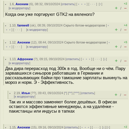
+2
1.6
,
Аноним
(
6
), 08:32, 09/10/2024 [
ответить
] [
﹢﹢﹢
] [
· · ·
]
[
↑
]
+
–
[
к модератору
]
/
Когда они уже портируют GTK2 на вяленого?
1.10
,
farewell
(
ok
), 08:39, 09/10/2024
Скрыто ботом-модератором
[
﹢
+4
+
–
﹢﹢
] [
· · ·
] [
к модератору
]
/
1.12
,
Аноним
(
12
), 08:44, 09/10/2024
Скрыто ботом-модератором
[
﹢
+5
+
–
﹢﹢
] [
· · ·
] [
к модератору
]
/
1.13
,
Афроним
(
?
), 09:15, 09/10/2024 [
ответить
] [
﹢﹢﹢
] [
· · ·
]
[
↓
]
+
–
/
[
к модератору
]
Два дира перерасход под 300к в год. Вообще ни о чём. Пару
зарвавшихся синьоров работавших в Германии и
рассказывающих байки про тамошние зарплаты выкинуть на
мороз и норм. Э - Эффективность.
2.19
,
Илья
(
??
), 09:43, 09/10/2024 [
^
] [
^^
] [
^^^
] [
ответить
]
+
–
/
[
к модератору
]
Так их и массово заменяют более дешёвых. В офисах
остаются эффективные менеджеры, а на удалёнке -
пакистанцы или индусы в тапках
+2
1.15
,
Аноним
(
15
), 09:16, 09/10/2024 [
ответить
] [
﹢﹢﹢
] [
· · ·
]
[
↓
] [
↑
]