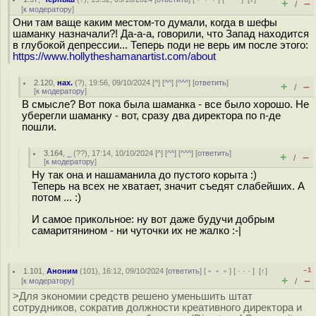
+
–
/
[
к модератору
]
Они там ваще каким местом-то думали, когда в шефы
шаманку назначали?! Да-а-а, говорили, что Запад находится
в глубокой депрессии... Теперь поди не верь им после этого:
https://www.hollytheshamanartist.com/about
2.120
,
нах.
(
?
), 19:56, 09/10/2024 [
^
] [
^^
] [
^^^
] [
ответить
]
+
–
/
[
к модератору
]
В смысле? Вот пока была шаманка - все было хорошо. Не
уберегли шаманку - вот, сразу два директора по п-де
пошли.
3.164
,
_
(
??
), 17:14, 10/10/2024 [
^
] [
^^
] [
^^^
] [
ответить
]
+
–
/
[
к модератору
]
Ну так она и нашаманила до пустого корыта :)
Теперь на всех не хватает, значит съедят слабейших. А
потом ... :)
И самое прикольное: ну вот даже будучи добрым
самаритянином - ни чуточки их не жалко :-|
–1
1.101
,
Аноним
(
101
), 16:12, 09/10/2024 [
ответить
] [
﹢﹢﹢
] [
· · ·
]
[
↑
]
+
–
[
к модератору
]
/
>Для экономии средств решено уменьшить штат
сотрудников, сократив должности креативного директора и