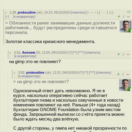
+3
1.29
,
prokoudine
(
ok
), 10:23, 09/10/2024 [
ответить
] [
﹢﹢﹢
] [
· · ·
]
[
↓
]
+
–
[
↑
] [
к модератору
]
/
> Обязанности ранее занимавших данные должности
работников... будут распределены среди оставшегося
персонала.
Золотая классика кризисного менеджмента.
2.51
,
Аноним
(
6
), 12:04, 09/10/2024 [
^
] [
^^
] [
^^^
] [
ответить
]
+
–
/
[
к модератору
]
на gimp это не повлияет?
3.52
,
prokoudine
(
ok
), 12:22, 09/10/2024 [
^
] [
^^
] [
^^^
] [
ответить
]
+
–
/
[
к модератору
]
> на gimp это не повлияет?
Однозначный ответ дать невозможно. Я не в
курсе, насколько оперативно сейчас работает
бухгалтерия гнома и насколько озвученные в новости
изменения повлияют на неё. Раньше (4+ года назад)
бухгалтерия GNOME Foundation была узким местом
фонда. Запрошенной выписки со счёта проекта можно
было ждать месяц-два влёгкую.
С другой стороны, у гимпа нет никакой прозрачности по