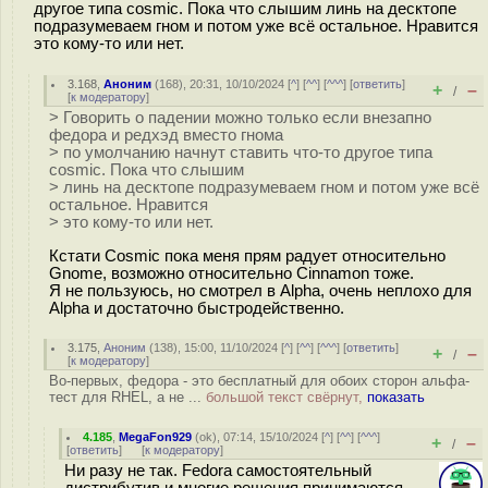
другое типа cosmic. Пока что слышим линь на десктопе
подразумеваем гном и потом уже всё остальное. Нравится
это кому-то или нет.
3.168
,
Аноним
(
168
), 20:31, 10/10/2024 [
^
] [
^^
] [
^^^
] [
ответить
]
+
–
/
[
к модератору
]
> Говорить о падении можно только если внезапно
федора и редхэд вместо гнома
> по умолчанию начнут ставить что-то другое типа
cosmic. Пока что слышим
> линь на десктопе подразумеваем гном и потом уже всё
остальное. Нравится
> это кому-то или нет.
Кстати Cosmic пока меня прям радует относительно
Gnome, возможно относительно Cinnamon тоже.
Я не пользуюсь, но смотрел в Alpha, очень неплохо для
Alpha и достаточно быстродейственно.
3.175
,
Аноним
(
138
), 15:00, 11/10/2024 [
^
] [
^^
] [
^^^
] [
ответить
]
+
–
/
[
к модератору
]
Во-первых, федора - это бесплатный для обоих сторон альфа-
тест для RHEL, а не ...
большой текст свёрнут,
показать
4.185
,
MegaFon929
(
ok
), 07:14, 15/10/2024 [
^
] [
^^
] [
^^^
]
+
–
/
[
ответить
]
[
к модератору
]
Ни разу не так. Fedora самостоятельный