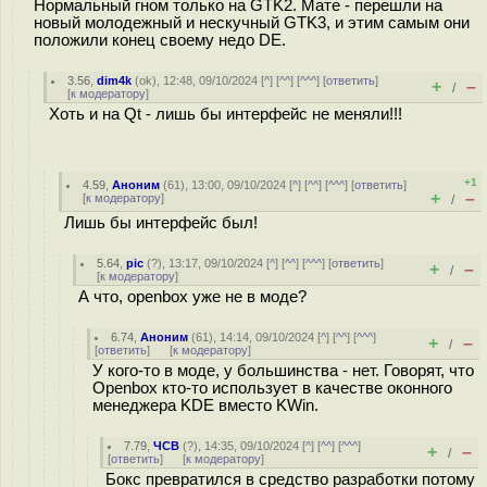
Нормальный гном только на GTK2. Мате - перешли на
новый молодежный и нескучный GTK3, и этим самым они
положили конец своему недо DE.
3.56
,
dim4k
(
ok
), 12:48, 09/10/2024 [
^
] [
^^
] [
^^^
] [
ответить
]
+
–
/
[
к модератору
]
Хоть и на Qt - лишь бы интерфейс не меняли!!!
+1
4.59
,
Аноним
(
61
), 13:00, 09/10/2024 [
^
] [
^^
] [
^^^
] [
ответить
]
+
–
[
к модератору
]
/
Лишь бы интерфейс был!
5.64
,
pic
(
?
), 13:17, 09/10/2024 [
^
] [
^^
] [
^^^
] [
ответить
]
+
–
/
[
к модератору
]
А что, openbox уже не в моде?
6.74
,
Аноним
(
61
), 14:14, 09/10/2024 [
^
] [
^^
] [
^^^
]
+
–
/
[
ответить
]
[
к модератору
]
У кого-то в моде, у большинства - нет. Говорят, что
Openbox кто-то использует в качестве оконного
менеджера KDE вместо KWin.
7.79
,
ЧСВ
(
?
), 14:35, 09/10/2024 [
^
] [
^^
] [
^^^
]
+
–
/
[
ответить
]
[
к модератору
]
Бокс превратился в средство разработки потому