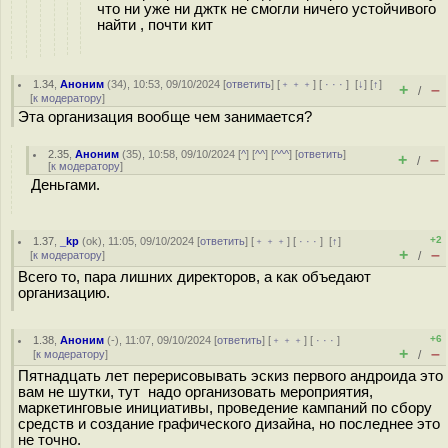
что ни уже ни джтк не смогли ничего устойчивого
найти , почти кит
1.34
,
Аноним
(
34
), 10:53, 09/10/2024 [
ответить
] [
﹢﹢﹢
] [
· · ·
]
[
↓
] [
↑
]
+
–
/
[
к модератору
]
Эта организация вообще чем занимается?
2.35
,
Аноним
(
35
), 10:58, 09/10/2024 [
^
] [
^^
] [
^^^
] [
ответить
]
+
–
/
[
к модератору
]
Деньгами.
+2
1.37
,
_kp
(
ok
), 11:05, 09/10/2024 [
ответить
] [
﹢﹢﹢
] [
· · ·
]
[
↑
]
+
–
[
к модератору
]
/
Всего то, пара лишних директоров, а как объедают
организацию.
+6
1.38
,
Аноним
(
-
), 11:07, 09/10/2024 [
ответить
] [
﹢﹢﹢
] [
· · ·
]
+
–
[
к модератору
]
/
Пятнадцать лет перерисовывать эскиз первого андроида это
вам не шутки, тут надо организовать мероприятия,
маркетинговые инициативы, проведение кампаний по сбору
средств и создание графического дизайна, но последнее это
не точно.