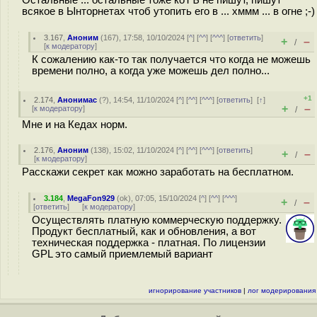
всякое в Ынторнетах чтоб утопить его в ... хммм ... в огне ;-)
3.167
,
Аноним
(
167
), 17:58, 10/10/2024 [
^
] [
^^
] [
^^^
] [
ответить
]
+
–
/
[
к модератору
]
К сожалению как-то так получается что когда не можешь
времени полно, а когда уже можешь дел полно...
+1
2.174
,
Анонимас
(
?
), 14:54, 11/10/2024 [
^
] [
^^
] [
^^^
] [
ответить
]
[
↑
]
+
–
[
к модератору
]
/
Мне и на Кедах норм.
2.176
,
Аноним
(
138
), 15:02, 11/10/2024 [
^
] [
^^
] [
^^^
] [
ответить
]
+
–
/
[
к модератору
]
Расскажи секрет как можно заработать на бесплатном.
3.184
,
MegaFon929
(
ok
), 07:05, 15/10/2024 [
^
] [
^^
] [
^^^
]
+
–
/
[
ответить
]
[
к модератору
]
Осуществлять платную коммерческую поддержку.
Продукт бесплатный, как и обновления, а вот
техническая поддержка - платная. По лицензии
GPL это самый приемлемый вариант
игнорирование участников
|
лог модерирования