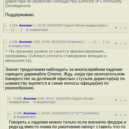
директора по развитию сообщества (Director of Community
Development
Поддерживаю.
1.124
,
Аноним
(
-
), 20:19, 09/10/2024
Скрыто ботом-модератором
[
﹢
+
–
/
﹢﹢
] [
· · ·
] [
к модератору
]
1.138
,
Аноним
(
138
), 23:08, 09/10/2024 [
ответить
] [
﹢﹢﹢
] [
· · ·
]
[
↓
]
+
–
/
[
к модератору
]
> На прежнем уровне останется финансирование...
программы Outreach (оплата стажировок женщин и
меньшинств).
Значит продолжаем наблюдать за многосерийном падении
горящего дирижабля Gnome. Жду, когда при окончательном
банкротстве за делёжкой офисных стульев директор(ка) по
шаманству вцепится в синие волосы офицер(ки) по
разнообразию.
2.140
,
Аноним
(
140
), 00:01, 10/10/2024
Скрыто ботом-
+
–
/
модератором
[
к модератору
]
2.145
,
Аноним
(
-
), 04:04, 10/10/2024 [
^
] [
^^
] [
^^^
] [
ответить
]
+
–
/
[
к модератору
]
Говорить о падении можно только если внезапно федора и
редхэд вместо гнома по умолчанию начнут ставить что-то