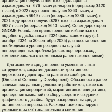
организация получила 556 тысяч долларов, а
израсходовала - 676 тысяч долларов (перерасход $120
тысяч), в 2022 году проект получил $363 тысяч, а
израсходовал $649 тысяч (перерасход $286 тысяч), в
2021 году проект получил $287 тысяч, а израсходовал
$927 тысяч (перерасход $640 тысяч). Совет директоров
GNOME Foundation принял решение избавиться от
подобного дисбаланса в 2024 финансовом году (с 1
октября 2024 по 30 сентября 2025) для восстановления
необходимого уровня резервов на случай
непредвиденных проблем (до сих пор перерасход
компенсировался отложенными ранее накоплениями).
Для экономии средств решено уменьшить штат
сотрудников, сократив должности креативного
директора и директора по развитию сообщества
(Director of Community Development). Обязанности ранее
занимавших данные должности работников, такие как
организация мероприятий, маркетинговые инициативы,
проведение кампаний по сбору средств и создание
графического дизайна, будут распределены среди
оставшегося персонала. Расходы также планируют
уменьшить за счёт значительного снижения