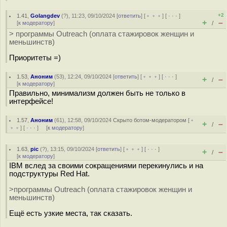
+2
1.41
,
Golangdev
(
?
), 11:23, 09/10/2024 [
ответить
] [
﹢﹢﹢
] [
· · ·
]
+
–
[
к модератору
]
/
> программы Outreach (оплата стажировок женщин и
меньшинств)
Приоритеты =)
1.53
,
Аноним
(
53
), 12:24, 09/10/2024 [
ответить
] [
﹢﹢﹢
] [
· · ·
]
+
–
/
[
к модератору
]
Правильно, минимализм должен быть не только в
интерфейсе!
1.57
,
Аноним
(
61
), 12:58, 09/10/2024
Скрыто ботом-модератором
[
﹢
+
–
/
﹢﹢
] [
· · ·
] [
к модератору
]
1.63
,
pic
(
?
), 13:15, 09/10/2024 [
ответить
] [
﹢﹢﹢
] [
· · ·
]
+
–
/
[
к модератору
]
IBM вслед за своими сокращениями перекинулись и на
подструктуры Red Hat.
>программы Outreach (оплата стажировок женщин и
меньшинств)
Ещё есть узкие места, так сказать.