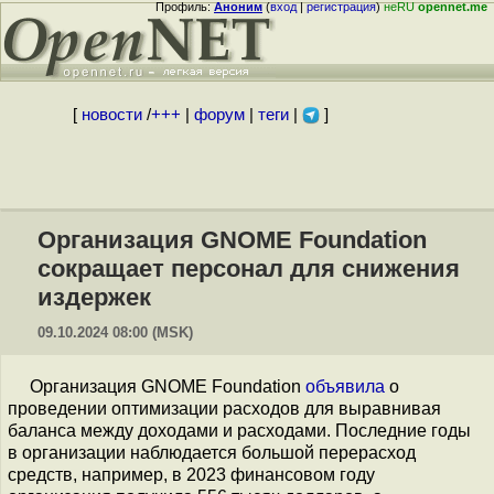
Профиль:
Аноним
(
вход
|
регистрация
)
неRU
opennet.me
[
новости
/
+++
|
форум
|
теги
|
]
Организация GNOME Foundation
сокращает персонал для снижения
издержек
09.10.2024 08:00 (MSK)
Организация GNOME Foundation
объявила
о
проведении оптимизации расходов для выравнивая
баланса между доходами и расходами. Последние годы
в организации наблюдается большой перерасход
средств, например, в 2023 финансовом году