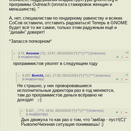
программы Outreach (оплата стажировок женщин и
меньшинств). "
А, нет, специалистам по гендерному равенству и всяких
СоСов оставили, отставить радоваться! Теперь в GNOME
будет всё то же самое, только этим радужным ещё и
"дизайн" доверят!
*Запасся попкорном*
+4
3.72
,
Аноним
(
72
), 13:57, 09/10/2024 [
^
] [
^^
] [
^^^
] [
ответить
]
+
–
[
к модератору
]
/
программистов уволят в следующем году
+1
4.107
,
BorichL
(
ok
), 17:20, 09/10/2024 [
^
] [
^^
] [
^^^
] [
ответить
]
+
–
[
к модератору
]
/
Не страшно, у них проворовавшиеся
исполнительные директора раз в год меняются,
там до программистов деньги всёравно не
доходят ;-)
5.117
,
_
(
??
), 18:52, 09/10/2024 [
^
] [
^^
] [
^^^
] [
ответить
]
+
–
/
[
к модератору
]
Дык движуха то как раз о том, что "амбар - пуст!(С)"
РыволюЧионная ситуация понимаешь! :)