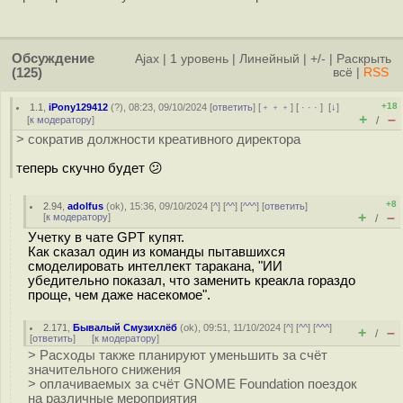
Обсуждение
Ajax
|
1 уровень
|
Линейный
|
+/-
|
Раскрыть
(125)
всё
|
RSS
+18
1.1
,
iPony129412
(
?
), 08:23, 09/10/2024 [
ответить
] [
﹢﹢﹢
] [
· · ·
]
[
↓
]
+
–
[
к модератору
]
/
> сократив должности креативного директора
теперь скучно будет 😕
+8
2.94
,
adolfus
(
ok
), 15:36, 09/10/2024 [
^
] [
^^
] [
^^^
] [
ответить
]
+
–
[
к модератору
]
/
Учетку в чате GPT купят.
Как сказал один из команды пытавшихся
смоделировать интеллект таракана, "ИИ
убедительно показал, что заменить креакла гораздо
проще, чем даже насекомое".
2.171
,
Бывалый Смузихлёб
(
ok
), 09:51, 11/10/2024 [
^
] [
^^
] [
^^^
]
+
–
/
[
ответить
]
[
к модератору
]
> Расходы также планируют уменьшить за счёт
значительного снижения
> оплачиваемых за счёт GNOME Foundation поездок
на различные мероприятия