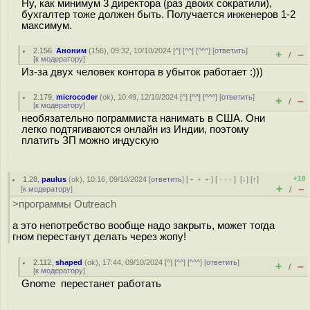
Ну, как минимум 3 директора (раз двоих сократили),
бухгалтер тоже должен быть. Получается инженеров 1-2
максимум.
2.156
,
Аноним
(
156
), 09:32, 10/10/2024 [
^
] [
^^
] [
^^^
] [
ответить
]
+
–
/
[
к модератору
]
Из-за двух человек контора в убыток работает :)))
2.179
,
microcoder
(
ok
), 10:49, 12/10/2024 [
^
] [
^^
] [
^^^
] [
ответить
]
+
–
/
[
к модератору
]
необязательно пограммиста нанимать в США. Они
легко подтягиваются онлайн из Индии, поэтому
платить ЗП можно индускую
+10
1.28
,
paulus
(
ok
), 10:16, 09/10/2024 [
ответить
] [
﹢﹢﹢
] [
· · ·
]
[
↓
] [
↑
]
+
–
[
к модератору
]
/
>программы Outreach
а это непотребство вообще надо закрыть, может тогда
гном перестанут делать через жопу!
2.112
,
shaped
(
ok
), 17:44, 09/10/2024 [
^
] [
^^
] [
^^^
] [
ответить
]
+
–
/
[
к модератору
]
Gnome перестанет работать