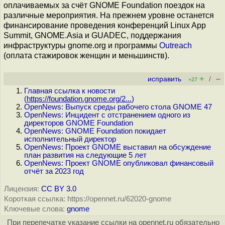
оплачиваемых за счёт GNOME Foundation поездок на
различные мероприятия. На прежнем уровне останется
финансирование проведения конференций Linux App
Summit, GNOME.Asia и GUADEC, поддержания
инфраструктуры gnome.org и программы
Outreach
(оплата стажировок женщин и меньшинств).
+
–
исправить
/
+27
Главная ссылка к новости
(
https://foundation.gnome.org/2...
)
OpenNews: Выпуск среды рабочего стола GNOME 47
OpenNews: Инцидент с отстранением одного из
директоров GNOME Foundation
OpenNews: GNOME Foundation покидает
исполнительный директор
OpenNews: Проект GNOME выставил на обсуждение
план развития на следующие 5 лет
OpenNews: Проект GNOME опубликовал финансовый
отчёт за 2023 год
Лицензия:
CC BY 3.0
Короткая ссылка: https://opennet.ru/62020-gnome
Ключевые слова:
gnome
При перепечатке указание ссылки на opennet.ru обязательно