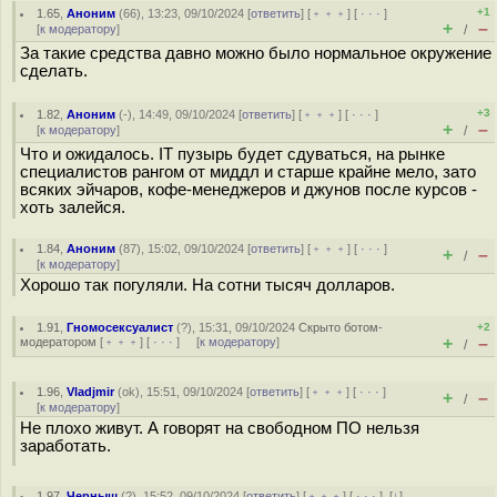
+1
1.65
,
Аноним
(
66
), 13:23, 09/10/2024 [
ответить
] [
﹢﹢﹢
] [
· · ·
]
+
–
[
к модератору
]
/
За такие средства давно можно было нормальное окружение
сделать.
+3
1.82
,
Аноним
(
-
), 14:49, 09/10/2024 [
ответить
] [
﹢﹢﹢
] [
· · ·
]
+
–
[
к модератору
]
/
Что и ожидалось. IT пузырь будет сдуваться, на рынке
специалистов рангом от миддл и старше крайне мело, зато
всяких эйчаров, кофе-менеджеров и джунов после курсов -
хоть залейся.
1.84
,
Аноним
(
87
), 15:02, 09/10/2024 [
ответить
] [
﹢﹢﹢
] [
· · ·
]
+
–
/
[
к модератору
]
Хорошо так погуляли. На сотни тысяч долларов.
1.91
,
Гномосексуалист
(
?
), 15:31, 09/10/2024
Скрыто ботом-
+2
+
–
модератором
[
﹢﹢﹢
] [
· · ·
] [
к модератору
]
/
1.96
,
Vladjmir
(
ok
), 15:51, 09/10/2024 [
ответить
] [
﹢﹢﹢
] [
· · ·
]
+
–
/
[
к модератору
]
Не плохо живут. А говорят на свободном ПО нельзя
заработать.
1.97
,
Черныш
(
?
), 15:52, 09/10/2024 [
ответить
] [
﹢﹢﹢
] [
· · ·
]
[
↓
]