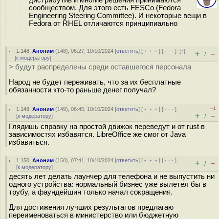
дистрибутив и многие решения принимаются
сообществом. Для этого есть FESCo (Fedora
Engineering Steering Committee). И некоторые вещи в
Fedora от RHEL отличаются принципиально
1.148
,
Аноним
(
148
), 06:27, 10/10/2024 [
ответить
] [
﹢﹢﹢
] [
· · ·
]
[
↑
]
+
–
/
[
к модератору
]
> будут распределены среди оставшегося персонала
Народ не будет переживать, что за их бесплатные
обязанности кто-то раньше денег получал?
–1
1.149
,
Аноним
(
149
), 06:45, 10/10/2024 [
ответить
] [
﹢﹢﹢
] [
· · ·
]
+
–
[
к модератору
]
/
Глядишь справку на простой движок переведут и от rust в
зависимостях избавятся. LibreOffice же смог от Java
избавиться.
1.150
,
Аноним
(
150
), 07:41, 10/10/2024 [
ответить
] [
﹢﹢﹢
] [
· · ·
]
+
–
/
[
к модератору
]
десять лет делать лаунчер для телефона и не выпустить ни
одного устройства: нормальный бизнес уже вылетел бы в
трубу, а фаундейшин только начал сокращения.
Для достижения лучших результатов предлагаю
переименоваться в министерство или бюджетную