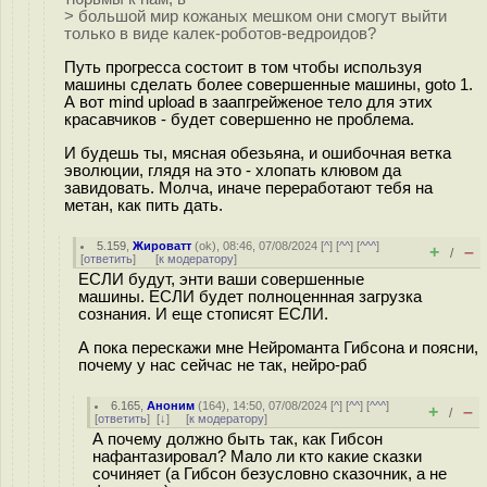
> большой мир кожаных мешком они смогут выйти
только в виде калек-роботов-ведроидов?
Путь прогресса состоит в том чтобы используя
машины сделать более совершенные машины, goto 1.
А вот mind upload в заапгрейженое тело для этих
красавчиков - будет совершенно не проблема.
И будешь ты, мясная обезьяна, и ошибочная ветка
эволюции, глядя на это - хлопать клювом да
завидовать. Молча, иначе переработают тебя на
метан, как пить дать.
5.159
,
Жироватт
(
ok
), 08:46, 07/08/2024 [
^
] [
^^
] [
^^^
]
+
–
/
[
ответить
]
[
к модератору
]
ЕСЛИ будут, энти ваши совершенные
машины. ЕСЛИ будет полноценнная загрузка
сознания. И еще стописят ЕСЛИ.
А пока перескажи мне Нейроманта Гибсона и поясни,
почему у нас сейчас не так, нейро-раб
6.165
,
Аноним
(
164
), 14:50, 07/08/2024 [
^
] [
^^
] [
^^^
]
+
–
/
[
ответить
]
[
↓
] [
к модератору
]
А почему должно быть так, как Гибсон
нафантазировал? Мало ли кто какие сказки
сочиняет (а Гибсон безусловно сказочник, а не