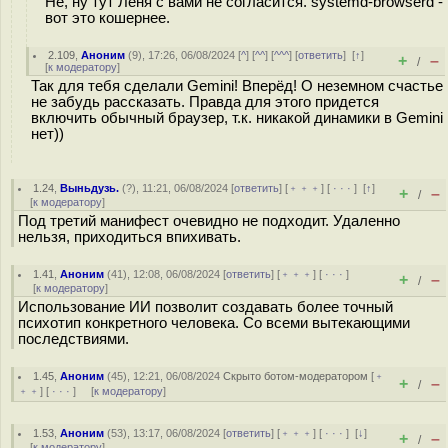
Не, ну тут Лёня с вами не согласится. systemd-browserd -
вот это кошернее.
2.109
,
Аноним
(
9
), 17:26, 06/08/2024 [
^
] [
^^
] [
^^^
] [
ответить
]
[
↑
]
+
–
/
[
к модератору
]
Так для тебя сделали Gemini! Вперёд! О неземном счастье
не забудь рассказать. Правда для этого придется
включить обычный браузер, т.к. никакой динамики в Gemini
нет))
1.24
,
Выньдузь.
(
?
), 11:21, 06/08/2024 [
ответить
] [
﹢﹢﹢
] [
· · ·
]
[
↑
]
+
–
/
[
к модератору
]
Под третий манифест очевидно не подходит. Удаленно
нельзя, приходиться впихивать.
1.41
,
Аноним
(
41
), 12:08, 06/08/2024 [
ответить
] [
﹢﹢﹢
] [
· · ·
]
+
–
/
[
к модератору
]
Использование ИИ позволит создавать более точный
психотип конкретного человека. Со всеми вытекающими
последствиями.
1.45
,
Аноним
(
45
), 12:21, 06/08/2024
Скрыто ботом-модератором
[
﹢
+
–
/
﹢﹢
] [
· · ·
] [
к модератору
]
1.53
,
Аноним
(
53
), 13:17, 06/08/2024 [
ответить
] [
﹢﹢﹢
] [
· · ·
]
[
↓
]
+
–
/
[
к модератору
]