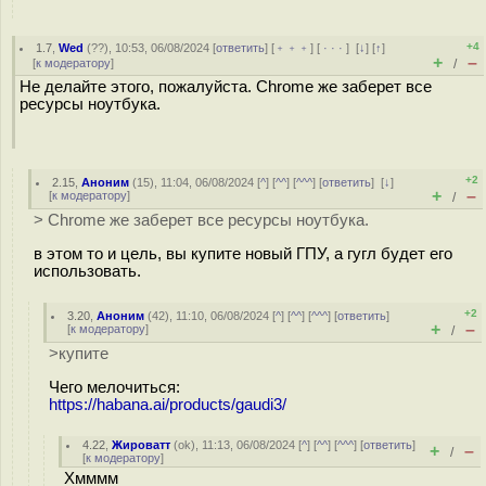
+4
1.7
,
Wed
(
??
), 10:53, 06/08/2024 [
ответить
] [
﹢﹢﹢
] [
· · ·
]
[
↓
] [
↑
]
+
–
[
к модератору
]
/
Не делайте этого, пожалуйста. Chrome же заберет все
ресурсы ноутбука.
+2
2.15
,
Аноним
(
15
), 11:04, 06/08/2024 [
^
] [
^^
] [
^^^
] [
ответить
]
[
↓
]
+
–
[
к модератору
]
/
> Chrome же заберет все ресурсы ноутбука.
в этом то и цель, вы купите новый ГПУ, а гугл будет его
использовать.
+2
3.20
,
Аноним
(
42
), 11:10, 06/08/2024 [
^
] [
^^
] [
^^^
] [
ответить
]
+
–
[
к модератору
]
/
>купите
Чего мелочиться:
https://habana.ai/products/gaudi3/
4.22
,
Жироватт
(
ok
), 11:13, 06/08/2024 [
^
] [
^^
] [
^^^
] [
ответить
]
+
–
/
[
к модератору
]
Хмммм