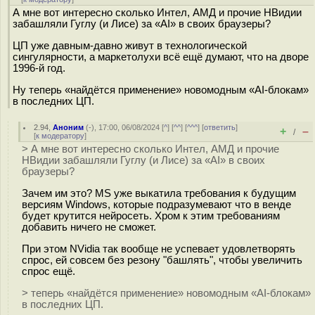
А мне вот интересно сколько Интел, АМД и прочие НВидии
забашляли Гуглу (и Лисе) за «AI» в своих браузеры?
ЦП уже давным-давно живут в технологической
сингулярности, а маркетолухи всё ещё думают, что на дворе
1996-й год.
Ну теперь «найдётся применение» новомодным «AI-блокам»
в последних ЦП.
2.94
,
Аноним
(
-
), 17:00, 06/08/2024 [
^
] [
^^
] [
^^^
] [
ответить
]
+
–
/
[
к модератору
]
> А мне вот интересно сколько Интел, АМД и прочие
НВидии забашляли Гуглу (и Лисе) за «AI» в своих
браузеры?
Зачем им это? MS уже выкатила требования к будущим
версиям Windows, которые подразумевают что в венде
будет крутится нейросеть. Хром к этим требованиям
добавить ничего не сможет.
При этом NVidia так вообще не успевает удовлетворять
спрос, ей совсем без резону "башлять", чтобы увеличить
спрос ещё.
> теперь «найдётся применение» новомодным «AI-блокам»
в последних ЦП.