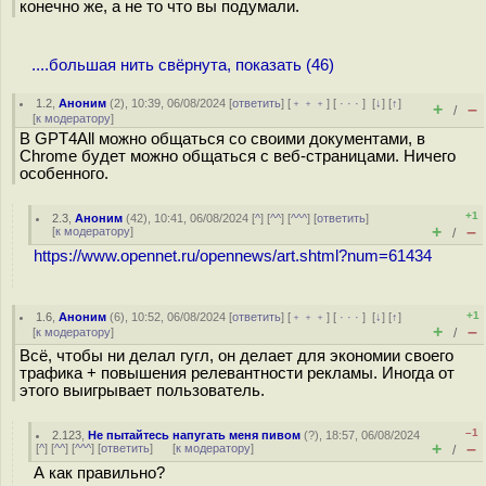
конечно же, а не то что вы подумали.
....большая нить свёрнута, показать (46)
1.2
,
Аноним
(
2
), 10:39, 06/08/2024 [
ответить
] [
﹢﹢﹢
] [
· · ·
]
[
↓
] [
↑
]
+
–
/
[
к модератору
]
В GPT4All можно общаться со своими документами, в
Chrome будет можно общаться с веб-страницами. Ничего
особенного.
+1
2.3
,
Аноним
(
42
), 10:41, 06/08/2024 [
^
] [
^^
] [
^^^
] [
ответить
]
+
–
[
к модератору
]
/
https://www.opennet.ru/opennews/art.shtml?num=61434
+1
1.6
,
Аноним
(
6
), 10:52, 06/08/2024 [
ответить
] [
﹢﹢﹢
] [
· · ·
]
[
↓
] [
↑
]
+
–
[
к модератору
]
/
Всё, чтобы ни делал гугл, он делает для экономии своего
трафика + повышения релевантности рекламы. Иногда от
этого выигрывает пользователь.
–1
2.123
,
Не пытайтесь напугать меня пивом
(
?
), 18:57, 06/08/2024
+
–
[
^
] [
^^
] [
^^^
] [
ответить
]
[
к модератору
]
/
А как правильно?