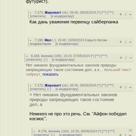
футурист).
7.173
,
Жироватт
(
ok
), 08:46, 08/08/2024 [
^
] [
^^
] [
^^^
]
+
–
/
[
ответить
]
[
к модератору
]
Как дань уважения первенцу сайберпанка
7.190
,
Мел
(-), 19:48, 10/08/2024
Скрыто ботом-
+
–
/
модератором
[
к модератору
]
6.169
,
Аноним
(
169
), 19:24, 07/08/2024 [
^
] [
^^
] [
^^^
]
+
–
/
[
ответить
]
[
↑
] [
к модератору
]
Нет никаких фундаментальных законов природы
запрещающих такое состояние дел, а к...
большой текст
свёрнут,
показать
7.172
,
Жироватт
(
ok
), 08:46, 08/08/2024 [
^
] [
^^
] [
^^^
]
+
–
/
[
ответить
]
[
↓
] [
к модератору
]
> Нет никаких фундаментальных законов
природы запрещающих такое состояние
дел, а
Немного не про это речь. См. "Айфон победил
космос".
+1
8.176
,
Аноним
(
164
), 16:39, 08/08/2024 [
^
] [
^^
] [
^^^
]
+
–
[
ответить
]
[
↓
] [
к модератору
]
/