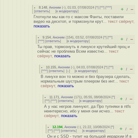
8.148
,
Аноним
(
-
), 01:03, 07/08/2024 [
^
] [
^^
] [
^^^
]
+
–
/
[
ответить
]
[
к модератору
]
Глотнули мы как-то с максом Фанты, поставили
видео на десктоп, и тормознули крут...
текст свёрнут,
показать
9.154
,
Аноним
(
154
), 03:52, 07/08/2024 [
^
] [
^^
]
+
–
/
[
^^^
] [
ответить
]
[
к модератору
]
Ты прав, тормознуть в линуксе крутейший проц и
сейчас не проблема Всем известно...
текст
свёрнут,
показать
10.155
,
Аноним
(
-
), 04:03, 07/08/2024 [
^
] [
^^
]
+
–
/
[
^^^
] [
ответить
]
[
↓
] [
к модератору
]
В линухе вон то можно и без браузера сделать,
нормальным шустрым плеером без инт...
текст
свёрнут,
показать
11.171
,
Аноним
(
171
), 05:55, 08/08/2024 [
^
]
+
–
/
[
^^
] [
^^^
] [
ответить
]
[
к модератору
]
А у нас негров линчуют, да Про тупняки в ntfs
неинтересно, ибо у меня они исчез...
текст
свёрнут,
показать
12.194
,
Аноним
(
-
), 21:22, 10/08/2024 [
^
]
+
–
/
[
^^
] [
^^^
] [
ответить
]
[
к модератору
]
Он и с SSD - тупит на большой иерархии И в