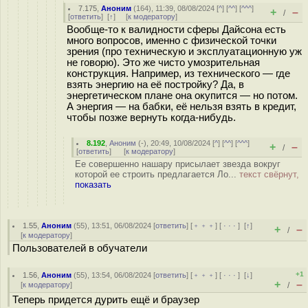
7.175
,
Аноним
(
164
), 11:39, 08/08/2024 [
^
] [
^^
] [
^^^
]
+
–
/
[
ответить
]
[
↑
] [
к модератору
]
Вообще-то к валидности сферы Дайсона есть
много вопросов, именно с физической точки
зрения (про техническую и эксплуатационную уж
не говорю). Это же чисто умозрительная
конструкция. Например, из технического — где
взять энергию на её постройку? Да, в
энергетическом плане она окупится — но потом.
А энергия — на бабки, её нельзя взять в кредит,
чтобы позже вернуть когда-нибудь.
8.192
,
Аноним
(
-
), 20:49, 10/08/2024 [
^
] [
^^
] [
^^^
]
+
–
/
[
ответить
]
[
к модератору
]
Ее совершенно нашару присылает звезда вокруг
которой ее строить предлагается Ло...
текст свёрнут,
показать
1.55
,
Аноним
(
55
), 13:51, 06/08/2024 [
ответить
] [
﹢﹢﹢
] [
· · ·
]
[
↑
]
+
–
/
[
к модератору
]
Пользователей в обучатели
+1
1.56
,
Аноним
(
55
), 13:54, 06/08/2024 [
ответить
] [
﹢﹢﹢
] [
· · ·
]
[
↓
]
+
–
[
к модератору
]
/
Теперь придется дурить ещё и браузер