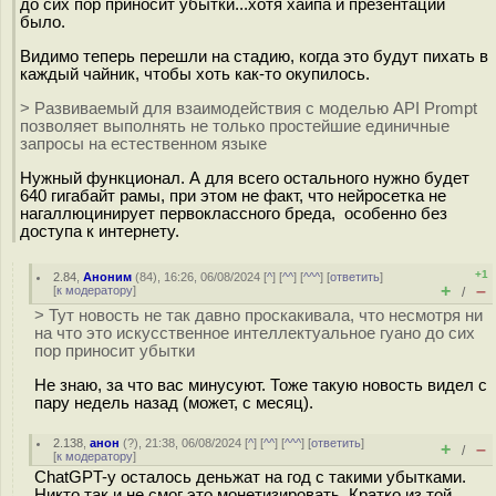
до сих пор приносит убытки...хотя хайпа и презентаций
было.
Видимо теперь перешли на стадию, когда это будут пихать в
каждый чайник, чтобы хоть как-то окупилось.
> Развиваемый для взаимодействия с моделью API Prompt
позволяет выполнять не только простейшие единичные
запросы на естественном языке
Нужный функционал. А для всего остального нужно будет
640 гигабайт рамы, при этом не факт, что нейросетка не
нагаллюцинирует первоклассного бреда, особенно без
доступа к интернету.
+1
2.84
,
Аноним
(
84
), 16:26, 06/08/2024 [
^
] [
^^
] [
^^^
] [
ответить
]
+
–
[
к модератору
]
/
> Тут новость не так давно проскакивала, что несмотря ни
на что это искусственное интеллектуальное гуано до сих
пор приносит убытки
Не знаю, за что вас минусуют. Тоже такую новость видел с
пару недель назад (может, с месяц).
2.138
,
анон
(
?
), 21:38, 06/08/2024 [
^
] [
^^
] [
^^^
] [
ответить
]
+
–
/
[
к модератору
]
ChatGPT-у осталось деньжат на год с такими убытками.
Никто так и не смог это монетизировать. Кратко из той