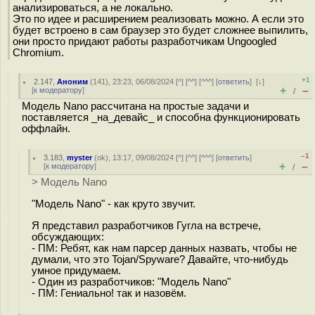
анализироваться, а не локально.
Это по идее и расширением реализовать можно. А если это
будет встроено в сам браузер это будет сложнее выпилить,
они просто придают работы разработчикам Ungoogled
Chromium.
+1
2.147
,
Аноним
(
141
), 23:23, 06/08/2024 [
^
] [
^^
] [
^^^
] [
ответить
]
[
↓
]
+
–
[
к модератору
]
/
Модель Nano рассчитана на простые задачи и
поставляется _на_девайс_ и способна функционировать
оффлайн.
–1
3.183
,
myster
(
ok
), 13:17, 09/08/2024 [
^
] [
^^
] [
^^^
] [
ответить
]
+
–
[
к модератору
]
/
> Модель Nano
"Модель Nano" - как круто звучит.
Я представил разработчиков Гугла на встрече,
обсуждающих:
- ПМ: Ребят, как нам парсер данных назвать, чтобы не
думали, что это Tojan/Spyware? Давайте, что-нибудь
умное придумаем.
- Один из разработчиков: "Модель Nano"
- ПМ: Гениально! так и назовём.