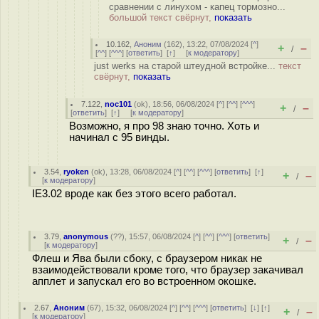
сравнении с линухом - капец тормозно...
большой текст свёрнут,
показать
10.162
,
Аноним
(
162
), 13:22, 07/08/2024 [
^
]
+
–
/
[
^^
] [
^^^
] [
ответить
]
[
↑
] [
к модератору
]
just werks на старой штеудной встройке...
текст
свёрнут,
показать
7.122
,
noc101
(
ok
), 18:56, 06/08/2024 [
^
] [
^^
] [
^^^
]
+
–
/
[
ответить
]
[
↑
] [
к модератору
]
Возможно, я про 98 знаю точно. Хоть и
начинал с 95 винды.
3.54
,
ryoken
(
ok
), 13:28, 06/08/2024 [
^
] [
^^
] [
^^^
] [
ответить
]
[
↑
]
+
–
/
[
к модератору
]
IE3.02 вроде как без этого всего работал.
3.79
,
anonymous
(
??
), 15:57, 06/08/2024 [
^
] [
^^
] [
^^^
] [
ответить
]
+
–
/
[
к модератору
]
Флеш и Ява были сбоку, с браузером никак не
взаимодействовали кроме того, что браузер закачивал
апплет и запускал его во встроенном окошке.
2.67
,
Аноним
(
67
), 15:32, 06/08/2024 [
^
] [
^^
] [
^^^
] [
ответить
]
[
↓
] [
↑
]
+
–
/
[
к модератору
]