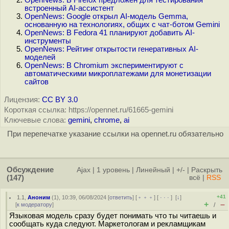
OpenNews: В Firefox предложен для тестирования
встроенный AI-ассистент
OpenNews: Google открыл AI-модель Gemma,
основанную на технологиях, общих с чат-ботом Gemini
OpenNews: В Fedora 41 планируют добавить AI-
инструменты
OpenNews: Рейтинг открытости генеративных AI-
моделей
OpenNews: В Chromium экспериментируют с
автоматическими микроплатежами для монетизации
сайтов
Лицензия:
CC BY 3.0
Короткая ссылка: https://opennet.ru/61665-gemini
Ключевые слова:
gemini
,
chrome
,
ai
При перепечатке указание ссылки на opennet.ru обязательно
Обсуждение
Ajax
|
1 уровень
|
Линейный
|
+/-
|
Раскрыть
(147)
всё
|
RSS
+41
1.1
,
Аноним
(
1
), 10:39, 06/08/2024 [
ответить
] [
﹢﹢﹢
] [
· · ·
]
[
↓
]
+
–
[
к модератору
]
/
Языковая модель сразу будет понимать что ты читаешь и
сообщать куда следуют. Маркетологам и рекламщикам