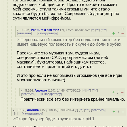
подключены к общей сети. Просто в какой-то момент
мейнфреймы стали такими огромными, что стало
казаться будто бы их нет. Современный датацентр по
сути является мейнфреймом.
+3
4.108
,
Pentium II 450 MHz
(
?
), 17:23, 06/08/2024 [
^
] [
^^
] [
^^^
]
+
–
[
ответить
]
[
к модератору
]
/
> Персональный компьютер без подключения к сети
имеет нишевую полезность и скучен до боли в зубах.
Расскажите это музыкантам, художникам,
специалистам по CAD, программистам (не веб
мaкaкaм), бухгалтерам, набивщикам текстов,
составителям презентаций и т. д. и т. п.
И это про если не вспоминать игроманов (не все игры
многопользовательские).
5.164
,
Аноним
(
164
), 14:46, 07/08/2024 [
^
] [
^^
] [
^^^
]
+
–
/
[
ответить
]
[
к модератору
]
Практически всё это без интернета крайне печально.
3.158
,
Аноним
(
158
), 08:15, 07/08/2024 [
^
] [
^^
] [
^^^
] [
ответить
]
+
–
/
[
↑
] [
к модератору
]
>Скоро браузер будет грузиться как pid 1.