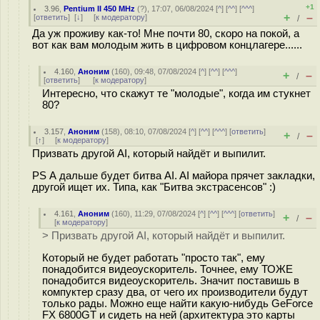
+1
3.96
,
Pentium II 450 MHz
(
?
), 17:07, 06/08/2024 [
^
] [
^^
] [
^^^
]
+
–
[
ответить
]
[
↓
] [
к модератору
]
/
Да уж проживу как-то! Мне почти 80, скоро на покой, а
вот как вам молодым жить в цифровом концлагере......
4.160
,
Аноним
(
160
), 09:48, 07/08/2024 [
^
] [
^^
] [
^^^
]
+
–
/
[
ответить
]
[
к модератору
]
Интересно, что скажут те "молодые", когда им стукнет
80?
3.157
,
Аноним
(
158
), 08:10, 07/08/2024 [
^
] [
^^
] [
^^^
] [
ответить
]
+
–
/
[
↑
] [
к модератору
]
Призвать другой AI, который найдёт и выпилит.
PS А дальше будет битва AI. AI майора прячет закладки,
другой ищет их. Типа, как "Битва экстрасенсов" :)
4.161
,
Аноним
(
160
), 11:29, 07/08/2024 [
^
] [
^^
] [
^^^
] [
ответить
]
+
–
/
[
к модератору
]
> Призвать другой AI, который найдёт и выпилит.
Который не будет работать "просто так", ему
понадобится видеоускоритель. Точнее, ему ТОЖЕ
понадобится видеоускоритель. Значит поставишь в
компуктер сразу два, от чего их производители будут
только рады. Можно еще найти какую-нибудь GeForce
FX 6800GT и сидеть на ней (архитектура это карты