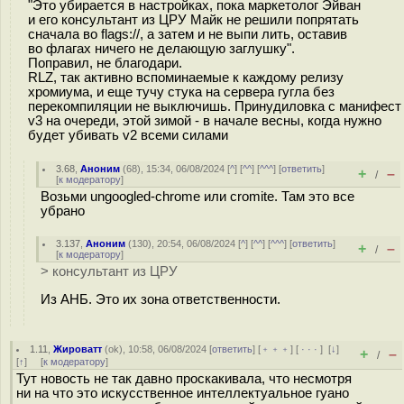
"Это убирается в настройках, пока маркетолог Эйван
и его консультант из ЦРУ Майк не решили попрятать
сначала во flags://, а затем и не выпи лить, оставив
во флагах ничего не делающую заглушку".
Поправил, не благодари.
RLZ, так активно вспоминаемые к каждому релизу
хромиума, и еще тучу стука на сервера гугла без
перекомпиляции не выключишь. Принудиловка с манифест
v3 на очереди, этой зимой - в начале весны, когда нужно
будет убивать v2 всеми силами
3.68
,
Аноним
(
68
), 15:34, 06/08/2024 [
^
] [
^^
] [
^^^
] [
ответить
]
+
–
/
[
к модератору
]
Возьми ungoogled-chrome или cromite. Там это все
убрано
3.137
,
Аноним
(
130
), 20:54, 06/08/2024 [
^
] [
^^
] [
^^^
] [
ответить
]
+
–
/
[
к модератору
]
> консультант из ЦРУ
Из АНБ. Это их зона ответственности.
1.11
,
Жироватт
(
ok
), 10:58, 06/08/2024 [
ответить
] [
﹢﹢﹢
] [
· · ·
]
[
↓
]
+
–
/
[
↑
] [
к модератору
]
Тут новость не так давно проскакивала, что несмотря
ни на что это искусственное интеллектуальное гуано