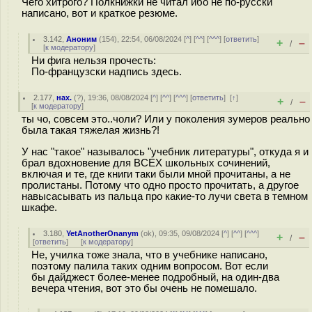
Чего хитрого? Полкнижки не читал ибо не по-русски
написано, вот и краткое резюме.
3.142
,
Аноним
(
154
), 22:54, 06/08/2024 [
^
] [
^^
] [
^^^
] [
ответить
]
+
–
/
[
к модератору
]
Ни фига нельзя прочесть:
По-французски надпись здесь.
2.177
,
нах.
(
?
), 19:36, 08/08/2024 [
^
] [
^^
] [
^^^
] [
ответить
]
[
↑
]
+
–
/
[
к модератору
]
ты чо, совсем это..чоли? Или у поколения зумеров реально
была такая тяжелая жизнь?!
У нас "такое" называлось "учебник литературы", откуда я и
брал вдохновение для ВСЕХ школьных сочинений,
включая и те, где книги таки были мной прочитаны, а не
пролистаны. Потому что одно просто прочитать, а другое
навысасывать из пальца про какие-то лучи света в темном
шкафе.
3.180
,
YetAnotherOnanym
(
ok
), 09:35, 09/08/2024 [
^
] [
^^
] [
^^^
]
+
–
/
[
ответить
]
[
к модератору
]
Не, училка тоже знала, что в учебнике написано,
поэтому палила таких одним вопросом. Вот если
бы дайджест более-менее подробный, на один-два
вечера чтения, вот это бы очень не помешало.