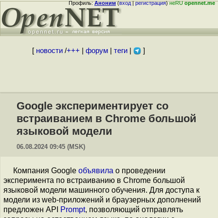
Профиль:
Аноним
(
вход
|
регистрация
)
неRU
opennet.me
[
новости
/
+++
|
форум
|
теги
|
]
Google экспериментирует со
встраиванием в Chrome большой
языковой модели
06.08.2024 09:45 (MSK)
Компания Google
объявила
о проведении
эксперимента по встраиванию в Chrome большой
языковой модели машинного обучения. Для доступа к
модели из web-приложений и браузерных дополнений
предложен API
Prompt
, позволяющий отправлять