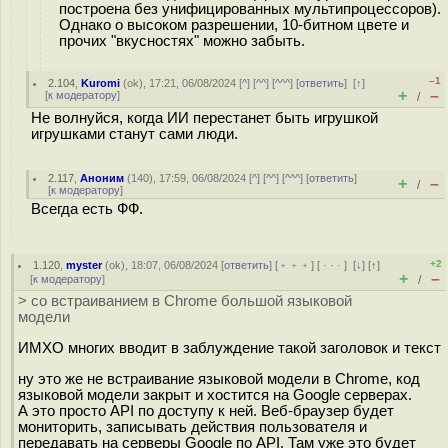
построена без унифицированных мультипроцессоров).
Однако о высоком разрешении, 10-битном цвете и
прочих "вкусностях" можно забыть.
–1
2.104
,
Kuromi
(
ok
), 17:21, 06/08/2024 [
^
] [
^^
] [
^^^
] [
ответить
]
[
↑
]
+
–
[
к модератору
]
/
Не волнуйся, когда ИИ перестанет быть игрушкой
игрушками станут сами люди.
2.117
,
Аноним
(
140
), 17:59, 06/08/2024 [
^
] [
^^
] [
^^^
] [
ответить
]
+
–
/
[
к модератору
]
Всегда есть ФФ.
+2
1.120
,
myster
(
ok
), 18:07, 06/08/2024 [
ответить
] [
﹢﹢﹢
] [
· · ·
]
[
↓
] [
↑
]
+
–
[
к модератору
]
/
> со встраиванием в Chrome большой языковой
модели
ИМХО многих вводит в заблуждение такой заголовок и текст
ну это же не встраивание языковой модели в Chrome, код
языковой модели закрыт и хостится на Google серверах.
А это просто API по доступу к ней. Веб-браузер будет
мониторить, записывать действия пользователя и
передавать на серверы Google по API. Там уже это будет