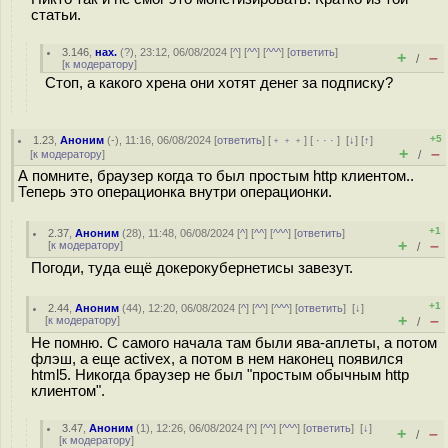
статьи.
3.146
,
нах.
(
?
), 23:12, 06/08/2024 [
^
] [
^^
] [
^^^
] [
ответить
]
+
–
/
[
к модератору
]
Стоп, а какого хрена они хотят денег за подписку?
+5
1.23
,
Аноним
(
-
), 11:16, 06/08/2024 [
ответить
] [
﹢﹢﹢
] [
· · ·
]
[
↓
] [
↑
]
+
–
[
к модератору
]
/
А помните, браузер когда то был простым http клиентом..
Теперь это операционка внутри операционки.
+1
2.37
,
Аноним
(
28
), 11:48, 06/08/2024 [
^
] [
^^
] [
^^^
] [
ответить
]
+
–
[
к модератору
]
/
Погоди, туда ещё докерокубернетисы завезут.
+1
2.44
,
Аноним
(
44
), 12:20, 06/08/2024 [
^
] [
^^
] [
^^^
] [
ответить
]
[
↓
]
+
–
[
к модератору
]
/
Не помню. С самого начала там были ява-аплеты, а потом
флэш, а еще activex, а потом в нем наконец появился
html5. Никогда браузер не был "простым обычным http
клиентом".
3.47
,
Аноним
(
1
), 12:26, 06/08/2024 [
^
] [
^^
] [
^^^
] [
ответить
]
[
↓
]
+
–
/
[
к модератору
]