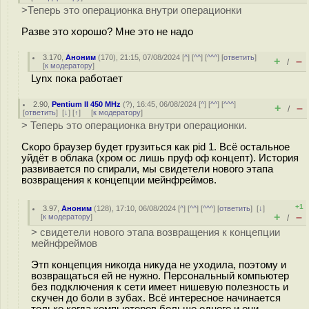
>Теперь это операционка внутри операционки
Разве это хорошо? Мне это не надо
3.170
,
Аноним
(
170
), 21:15, 07/08/2024 [
^
] [
^^
] [
^^^
] [
ответить
]
+
–
/
[
к модератору
]
Lynx пока работает
2.90
,
Pentium II 450 MHz
(
?
), 16:45, 06/08/2024 [
^
] [
^^
] [
^^^
]
+
–
/
[
ответить
]
[
↓
] [
↑
] [
к модератору
]
> Теперь это операционка внутри операционки.
Скоро браузер будет грузиться как pid 1. Всё остальное
уйдёт в облака (хром ос лишь пруф оф концепт). История
развивается по спирали, мы свидетели нового этапа
возвращения к концепции мейнфреймов.
+1
3.97
,
Аноним
(
128
), 17:10, 06/08/2024 [
^
] [
^^
] [
^^^
] [
ответить
]
[
↓
]
+
–
[
к модератору
]
/
> свидетели нового этапа возвращения к концепции
мейнфреймов
Этп концепция никогда никуда не уходила, поэтому и
возвращаться ей не нужно. Персональный компьютер
без подключения к сети имеет нишевую полезность и
скучен до боли в зубах. Всё интересное начинается
только когда компьютеров больше одного и они