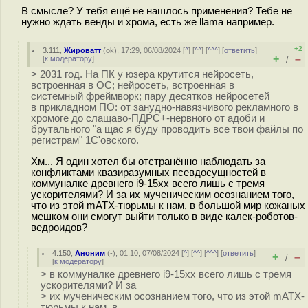
В смысле? У тебя ещё не нашлось применения? Тебе не
нужно ждать венды и хрома, есть же llama например.
+2
3.111
,
Жироватт
(
ok
), 17:29, 06/08/2024 [
^
] [
^^
] [
^^^
] [
ответить
]
+
–
[
к модератору
]
/
> 2031 год. На ПК у юзера крутится нейросеть,
встроенная в ОС; нейросеть, встроенная в
системный фреймворк; пару десятков нейросетей
в прикладном ПО: от занудно-навязчивого рекламного в
хромоге до слащаво-ПДРС+-нервного от адоби и
брутального "а щас я буду проводить все твои файлы по
регистрам" 1С'овского.
Хм... Я один хотел бы отстранённо наблюдать за
конфликтами квазиразумных псевдосущностей в
коммуналке древнего i9-15xx всего лишь с тремя
ускорителями? И за их мученическим осознанием того,
что из этой mATX-тюрьмы к нам, в большой мир кожаных
мешком они смогут выйти только в виде калек-роботов-
ведроидов?
4.150
,
Аноним
(
-
), 01:10, 07/08/2024 [
^
] [
^^
] [
^^^
] [
ответить
]
+
–
/
[
к модератору
]
> в коммуналке древнего i9-15xx всего лишь с тремя
ускорителями? И за
> их мученическим осознанием того, что из этой mATX-
тюрьмы к нам, в