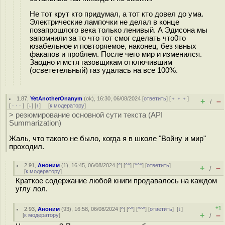
Не тот крут кто придумал, а тот кто довел до ума.
Электрические лампочки не делал в конце
позапрошлого века только ленивый. А Эдисона мы
запомнили за то что тот смог сделать что0то
юзабельное и повторяемое, наконец, без явных
факапов и проблем. После чего мир и изменился.
Заодно и мстя газовщикам отключившим
(освететельный) газ удалась на все 100%.
1.87
,
YetAnotherOnanym
(
ok
), 16:30, 06/08/2024 [
ответить
] [
﹢﹢﹢
]
+
–
/
[
· · ·
]
[
↓
] [
↑
] [
к модератору
]
> резюмирование основной сути текста (API
Summarization)
Жаль, что такого не было, когда я в школе "Войну и мир"
проходил.
2.91
,
Аноним
(
1
), 16:45, 06/08/2024 [
^
] [
^^
] [
^^^
] [
ответить
]
+
–
/
[
к модератору
]
Краткое содержание любой книги продавалось на каждом
углу лол.
+1
2.93
,
Аноним
(
93
), 16:58, 06/08/2024 [
^
] [
^^
] [
^^^
] [
ответить
]
[
↓
]
+
–
[
к модератору
]
/