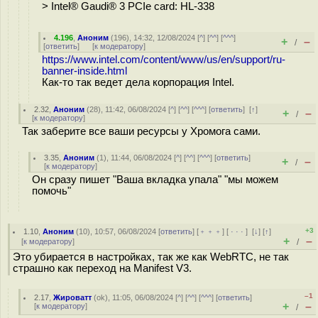
> Intel® Gaudi® 3 PCIe card: HL-338
4.196
,
Аноним
(
196
), 14:32, 12/08/2024 [
^
] [
^^
] [
^^^
]
+
–
/
[
ответить
]
[
к модератору
]
https://www.intel.com/content/www/us/en/support/ru-
banner-inside.html
Как-то так ведет дела корпорация Intel.
2.32
,
Аноним
(
28
), 11:42, 06/08/2024 [
^
] [
^^
] [
^^^
] [
ответить
]
[
↑
]
+
–
/
[
к модератору
]
Так заберите все ваши ресурсы у Хромога сами.
3.35
,
Аноним
(
1
), 11:44, 06/08/2024 [
^
] [
^^
] [
^^^
] [
ответить
]
+
–
/
[
к модератору
]
Он сразу пишет "Ваша вкладка упала" "мы можем
помочь"
+3
1.10
,
Аноним
(
10
), 10:57, 06/08/2024 [
ответить
] [
﹢﹢﹢
] [
· · ·
]
[
↓
] [
↑
]
+
–
[
к модератору
]
/
Это убирается в настройках, так же как WebRTC, не так
страшно как переход на Manifest V3.
–1
2.17
,
Жироватт
(
ok
), 11:05, 06/08/2024 [
^
] [
^^
] [
^^^
] [
ответить
]
+
–
[
к модератору
]
/