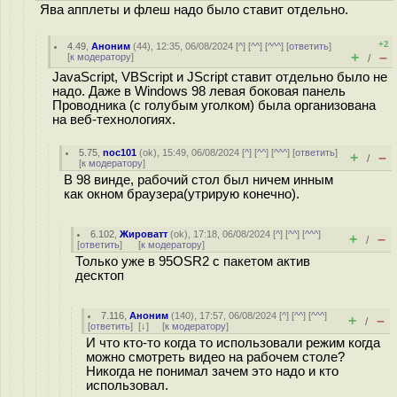
Ява апплеты и флеш надо было ставит отдельно.
+2
4.49
,
Аноним
(
44
), 12:35, 06/08/2024 [
^
] [
^^
] [
^^^
] [
ответить
]
+
–
[
к модератору
]
/
JavaScript, VBScript и JScript ставит отдельно было не
надо. Даже в Windows 98 левая боковая панель
Проводника (с голубым уголком) была организована
на веб-технологиях.
5.75
,
noc101
(
ok
), 15:49, 06/08/2024 [
^
] [
^^
] [
^^^
] [
ответить
]
+
–
/
[
к модератору
]
В 98 винде, рабочий стол был ничем инным
как окном браузера(утрирую конечно).
6.102
,
Жироватт
(
ok
), 17:18, 06/08/2024 [
^
] [
^^
] [
^^^
]
+
–
/
[
ответить
]
[
к модератору
]
Только уже в 95OSR2 с пакетом актив
десктоп
7.116
,
Аноним
(
140
), 17:57, 06/08/2024 [
^
] [
^^
] [
^^^
]
+
–
/
[
ответить
]
[
↓
] [
к модератору
]
И что кто-то когда то использовали режим когда
можно смотреть видео на рабочем столе?
Никогда не понимал зачем это надо и кто
использовал.