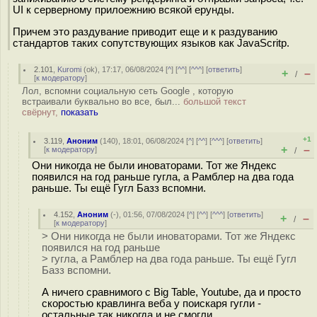
UI к серверному прилоежнию всякой ерунды.
Причем это раздувание приводит еще и к раздуванию
стандартов таких сопутствующих языков как JavaScritp.
2.101
,
Kuromi
(
ok
), 17:17, 06/08/2024 [
^
] [
^^
] [
^^^
] [
ответить
]
+
–
/
[
к модератору
]
Лол, вспомни социальную сеть Google , которую
встраивали буквально во все, был...
большой текст
свёрнут,
показать
+1
3.119
,
Аноним
(
140
), 18:01, 06/08/2024 [
^
] [
^^
] [
^^^
] [
ответить
]
+
–
[
к модератору
]
/
Они никогда не были иноваторами. Тот же Яндекс
появился на год раньше гугла, а Рамблер на два года
раньше. Ты ещё Гугл Базз вспомни.
4.152
,
Аноним
(
-
), 01:56, 07/08/2024 [
^
] [
^^
] [
^^^
] [
ответить
]
+
–
/
[
к модератору
]
> Они никогда не были иноваторами. Тот же Яндекс
появился на год раньше
> гугла, а Рамблер на два года раньше. Ты ещё Гугл
Базз вспомни.
А ничего сравнимого с Big Table, Youtube, да и просто
скоростью кравлинга веба у поискаря гугли -
остальные так никогда и не смогли.