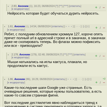
2.83
,
Аноним
(
1
), 16:23, 06/08/2024 [
^
] [
^^
] [
^^^
] [
ответить
]
+
–
/
[
к модератору
]
Нейросеть которая будет обучаться дурить нейросеть.
1.61
,
Аноним
(
-
), 14:54, 06/08/2024 [
ответить
] [
﹢﹢﹢
] [
· · ·
]
[
↓
] [
↑
]
+
–
/
[
к модератору
]
Ребят, с поледним обновлением хромиум 127, короче опять
прячет полный url в адресной строке и в закачках, в закачках
даже не скопировать теперь. Во флагах можно пофиксить
или все - пригвоздили?
2.178
,
Аноним
(
179
), 02:48, 09/08/2024 [
^
] [
^^
] [
^^^
] [
ответить
]
+
–
/
[
к модератору
]
Мыши натыкались на иглы кактуса, плакали, но
продолжали есть кактус.
+2
1.86
,
Аноним
(
86
), 16:29, 06/08/2024 [
ответить
] [
﹢﹢﹢
] [
· · ·
]
[
↓
] [
↑
]
+
–
[
к модератору
]
/
Какие-то последние шаги Google уже странные. Есть
очевидные решения, которые нужны пользователю, а есть
какие-то совсем странная фигня.
Вот последние дестяилетия явно наблюдаеться тренд к
запихиванию в систему рендеринга и отправки запроса, т.е.