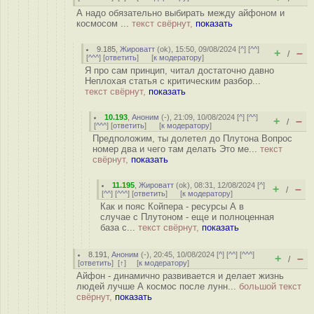
А надо обязательно выбирать между айфоном и
космосом ...
текст свёрнут,
показать
9.185
,
Жироватт
(
ok
), 15:50, 09/08/2024 [
^
] [
^^
]
+
–
/
[
^^^
] [
ответить
]
[
к модератору
]
Я про сам принцип, читал достаточно давно
Неплохая статья с критическим разбор...
текст свёрнут,
показать
10.193
,
Аноним
(
-
), 21:09, 10/08/2024 [
^
] [
^^
]
+
–
/
[
^^^
] [
ответить
]
[
к модератору
]
Предположим, ты долетел до Плутона Вопрос
номер два и чего там делать Это ме...
текст
свёрнут,
показать
11.195
,
Жироватт
(
ok
), 08:31, 12/08/2024 [
^
]
+
–
/
[
^^
] [
^^^
] [
ответить
]
[
к модератору
]
Как и пояс Койпера - ресурсы А в
случае с Плутоном - еще и полноценная
база с...
текст свёрнут,
показать
8.191
,
Аноним
(
-
), 20:45, 10/08/2024 [
^
] [
^^
] [
^^^
]
+
–
/
[
ответить
]
[
↑
] [
к модератору
]
Айфон - динамично развивается и делает жизнь
людей лучше А космос после лунн...
большой текст
свёрнут,
показать