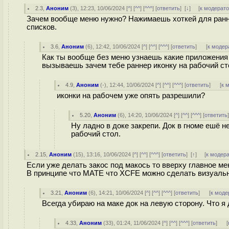
2.3
,
Аноним
(
3
), 12:23, 10/06/2024 [
^
] [
^^
] [
^^^
] [
ответить
]
[
↓
] [
к модерат
Зачем вообще меню нужно? Нажимаешь хоткей для ранне
списков.
3.6
,
Аноним
(
6
), 12:42, 10/06/2024 [
^
] [
^^
] [
^^^
] [
ответить
]
[
к модер
Как ты вообще без меню узнаешь какие приложения 
вызываешь зачем тебе раннер иконку на рабочий ст
4.9
,
Аноним
(
-
), 12:44, 10/06/2024 [
^
] [
^^
] [
^^^
] [
ответить
]
[
к 
иконки на рабочем уже опять разрешили?
5.20
,
Аноним
(
6
), 14:20, 10/06/2024 [
^
] [
^^
] [
^^^
] [
ответить
Ну ладно в доке закрепи. Док в гноме ешё 
рабочий стол.
2.15
,
Аноним
(
15
), 13:16, 10/06/2024 [
^
] [
^^
] [
^^^
] [
ответить
]
[
↑
] [
к модер
Если уже делать закос под макось то вверху главное ме
В принципе что MATE что XCFE можно сделать визуаль
3.21
,
Аноним
(
6
), 14:21, 10/06/2024 [
^
] [
^^
] [
^^^
] [
ответить
]
[
к моде
Всегда убираю на маке док на левую сторону. Что я
4.33
,
Аноним
(
33
), 01:24, 11/06/2024 [
^
] [
^^
] [
^^^
] [
ответить
]
[