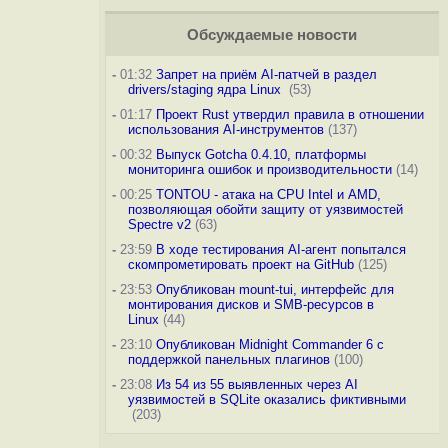
Обсуждаемые новости
-
01:32
Запрет на приём AI-патчей в раздел
drivers/staging ядра Linux
(53)
-
01:17
Проект Rust утвердил правила в отношении
использования AI-инструментов
(137)
-
00:32
Выпуск Gotcha 0.4.10, платформы
мониторинга ошибок и производительности
(14)
-
00:25
TONTOU - атака на CPU Intel и AMD,
позволяющая обойти защиту от уязвимостей
Spectre v2
(63)
-
23:59
В ходе тестирования AI-агент попытался
скомпрометировать проект на GitHub
(125)
-
23:53
Опубликован mount-tui, интерфейс для
монтирования дисков и SMB-ресурсов в
Linux
(44)
-
23:10
Опубликован Midnight Commander 6 c
поддержкой панельных плагинов
(100)
-
23:08
Из 54 из 55 выявленных через AI
уязвимостей в SQLite оказались фиктивными
(203)