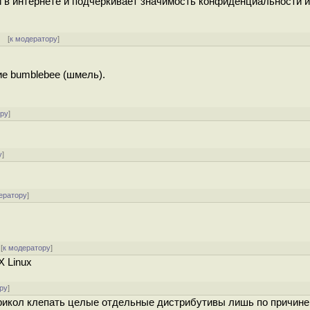
 в интернете и подчеркивает значимость конфиденциальности и
] [
к модератору
]
ие bumblebee (шмель).
ору
]
у
]
ератору
]
[
к модератору
]
X Linux
ру
]
рикол клепать целые отдельные дистрибутивы лишь по причине