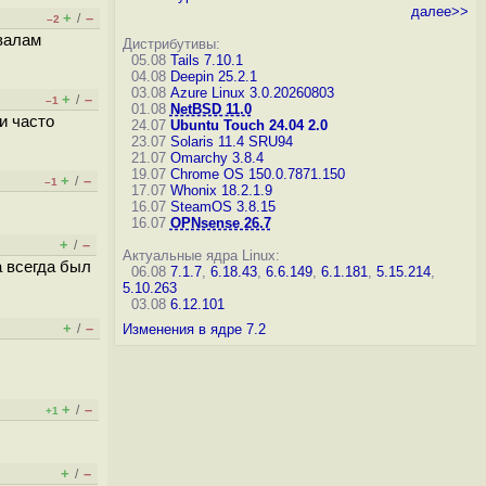
далее>>
+
–
/
–2
валам
Дистрибутивы:
05.08
Tails 7.10.1
04.08
Deepin 25.2.1
03.08
Azure Linux 3.0.20260803
+
–
/
–1
01.08
NetBSD 11.0
и часто
24.07
Ubuntu Touch 24.04 2.0
23.07
Solaris 11.4 SRU94
21.07
Omarchy 3.8.4
19.07
Chrome OS 150.0.7871.150
+
–
/
–1
17.07
Whonix 18.2.1.9
16.07
SteamOS 3.8.15
16.07
OPNsense 26.7
+
–
/
Актуальные ядра Linux:
а всегда был
06.08
7.1.7
,
6.18.43
,
6.6.149
,
6.1.181
,
5.15.214
,
5.10.263
03.08
6.12.101
+
–
/
Изменения в ядре 7.2
+
–
/
+1
+
–
/