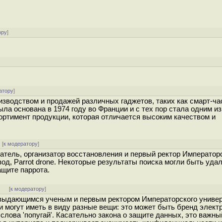
ору
]
]
атору
]
роизводством и продажей различных гаджетов, таких как смарт-ча
ыла основана в 1974 году во Франции и с тех пор стала одним и
сортимент продукции, которая отличается высоким качеством и
 [
к модератору
]
татель, организатор восстановления и первый ректор Императорск
евод, Parrot drone. Некоторые результаты поиска могли быть уда
ащите паррота.
]
[
к модератору
]
 выдающимся ученым и первым ректором Императорского униве
они могут иметь в виду разные вещи: это может быть бренд элект
лова 'попугай'. Касательно закона о защите данных, это важный