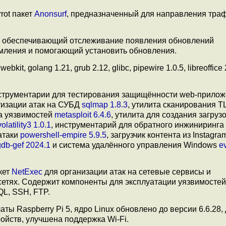
rot пакет
Anonsurf
, предназначенный для направления траф
er, обеспечивающий отслеживание появления обновлений
мления и помогающий установить обновления.
kit, golang 1.21, grub 2.12, glibc, pipewire 1.0.5, libreoffice 
струментарии для тестирования защищённости web-прило
тизации атак на СУБД
sqlmap 1.8.3
, утилита сканирования T
а уязвимостей
metasploit 6.4.6
, утилита для создания загру
volatility3 1.0.1
, инструментарий для обратного инжиниринга
атаки
powershell-empire 5.9.5
, загрузчик контента из Instagra
gdb-gef 2024.1
и система удалённого управления Windows
e
кет
NetExec
для организации атак на сетевые сервисы и
сетях. Содержит компоненты для эксплуатации уязвимостей
L, SSH, FTP.
аты Raspberry Pi 5, ядро Linux обновлено до версии 6.6.28
йств, улучшена поддержка Wi-Fi.