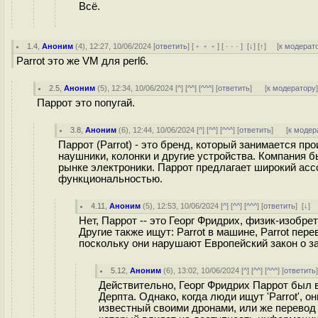
Всё.
1.4
,
Аноним
(
4
), 12:27, 10/06/2024 [
ответить
] [
﹢﹢﹢
] [
· · ·
]
[
↓
] [
↑
] [
к модерат
Parrot это же VM для perl6.
2.5
,
Аноним
(
5
), 12:34, 10/06/2024 [
^
] [
^^
] [
^^^
] [
ответить
]
[
к модератору
Паррот это попугай.
3.8
,
Аноним
(
6
), 12:44, 10/06/2024 [
^
] [
^^
] [
^^^
] [
ответить
]
[
к модер
Паррот (Parrot) - это бренд, который занимается п
наушники, колонки и другие устройства. Компания б
рынке электроники. Паррот предлагает широкий ас
функциональностью.
4.11
,
Аноним
(
5
), 12:53, 10/06/2024 [
^
] [
^^
] [
^^^
] [
ответить
]
[
↓
]
Нет, Паррот -- это Георг Фридрих, физик-изобре
Другие также ищут: Parrot в машине, Parrot пер
поскольку они нарушают Европейский закон о з
5.12
,
Аноним
(
6
), 13:02, 10/06/2024 [
^
] [
^^
] [
^^^
] [
ответить
Действительно, Георг Фридрих Паррот был
Дерпта. Однако, когда люди ищут 'Parrot', 
известный своими дронами, или же перевод с