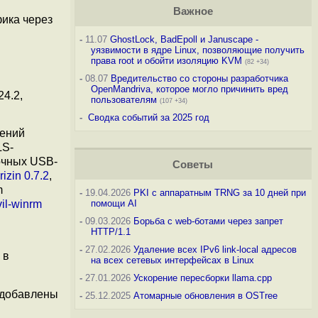
Важное
ика через
-
11.07
GhostLock, BadEpoll и Januscape -
уязвимости в ядре Linux, позволяющие получить
права root и обойти изоляцию KVM
(82 +34)
-
08.07
Вредительство со стороны разработчика
OpenMandriva, которое могло причинить вред
24.2,
пользователям
(107 +34)
-
Сводка событий за 2025 год
жений
LS-
зочных USB-
Советы
rizin 0.7.2
,
m
-
19.04.2026
PKI с аппаратным TRNG за 10 дней при
vil-winrm
помощи AI
-
09.03.2026
Борьба с web-ботами через запрет
HTTP/1.1
-
27.02.2026
Удаление всех IPv6 link-local адресов
 в
на всех сетевых интерфейсах в Linux
-
27.01.2026
Ускорение пересборки llama.cpp
, добавлены
-
25.12.2025
Атомарные обновления в OSTree