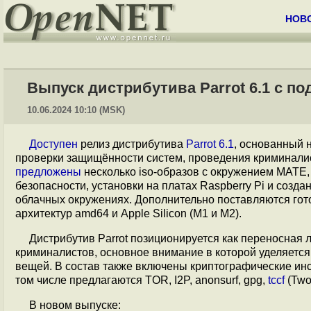
НОВ
Выпуск дистрибутива Parrot 6.1 с п
10.06.2024 10:10 (MSK)
Доступен
релиз дистрибутива
Parrot 6.1
, основанный 
проверки защищённости систем, проведения криминалист
предложены
несколько iso-образов с окружением MATE,
безопасности, установки на платах Raspberry Pi и созд
облачных окружениях. Дополнительно поставляются гот
архитектур amd64 и Apple Silicon (M1 и M2).
Дистрибутив Parrot позиционируется как переносная 
криминалистов, основное внимание в которой уделяется
вещей. В состав также включены криптографические ин
том числе предлагаются TOR, I2P, anonsurf, gpg,
tccf
(Two 
В новом выпуске: