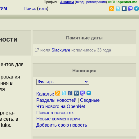
Профиль:
Аноним
(
вход
|
регистрация
)
неRU
opennet.me
РУМ
Поиск
(
теги
)
ности
Памятные даты
17 июля
Slackware
исполнилось 33 года
ментов для
Навигация
ирования
ения в
ля
Каналы:
Разделы новостей
|
Сводные
Что нового на OpenNet
рнета-
Поиск в новостях
 сеть, в
Новые комментарии
 luks.
Добавить свою новость