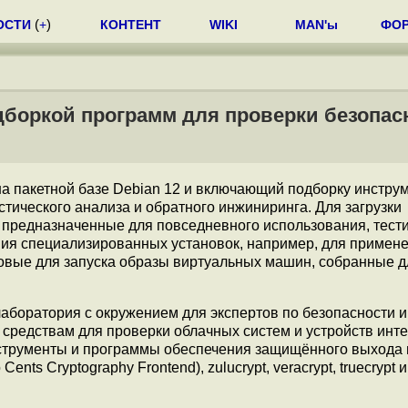
ОСТИ
(
+
)
КОНТЕНТ
WIKI
MAN'ы
ФО
одборкой программ для проверки безопас
на пакетной базе Debian 12 и включающий подборку инстру
ического анализа и обратного инжиниринга. Для загрузки
 предназначенные для повседневного использования, тест
ания специализированных установок, например, для примен
овые для запуска образы виртуальных машин, собранные д
лаборатория с окружением для экспертов по безопасности и
 средствам для проверки облачных систем и устройств инте
струменты и программы обеспечения защищённого выхода в
Cents Cryptography Frontend), zulucrypt, veracrypt, truecrypt и