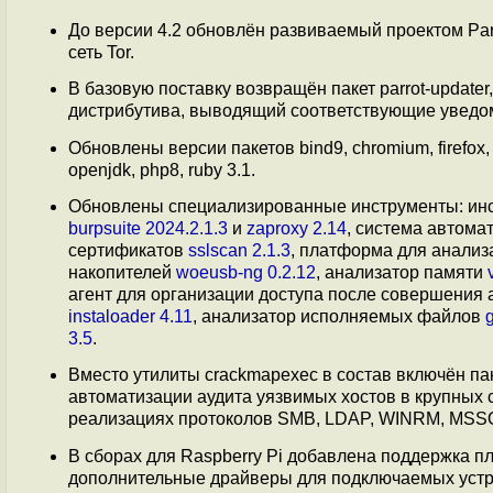
До версии 4.2 обновлён развиваемый проектом Par
сеть Tor.
В базовую поставку возвращён пакет parrot-updat
дистрибутива, выводящий соответствующие уведо
Обновлены версии пакетов bind9, chromium, firefox, web
openjdk, php8, ruby 3.1.
Обновлены специализированные инструменты: ин
burpsuite 2024.2.1.3
и
zaproxy 2.14
, система автома
сертификатов
sslscan 2.1.3
, платформа для анализ
накопителей
woeusb-ng 0.2.12
, анализатор памяти
агент для организации доступа после совершения 
instaloader 4.11
, анализатор исполняемых файлов
3.5
.
Вместо утилиты crackmapexec в состав включён па
автоматизации аудита уязвимых хостов в крупных 
реализациях протоколов SMB, LDAP, WINRM, MSSQ
В сборах для Raspberry Pi добавлена поддержка пл
дополнительные драйверы для подключаемых устро