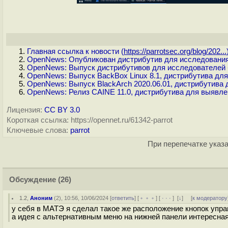
Главная ссылка к новости (
https://parrotsec.org/blog/202...
OpenNews: Опубликован дистрибутив для исследования б
OpenNews: Выпуск дистрибутивов для исследователей бе
OpenNews: Выпуск BackBox Linux 8.1, дистрибутива для
OpenNews: Выпуск BlackArch 2020.06.01, дистрибутива 
OpenNews: Релиз CAINE 11.0, дистрибутива для выявл
Лицензия:
CC BY 3.0
Короткая ссылка: https://opennet.ru/61342-parrot
Ключевые слова:
parrot
При перепечатке указа
Обсуждение
(26)
1.2
,
Аноним
(
2
), 10:56, 10/06/2024 [
ответить
] [
﹢﹢﹢
] [
· · ·
]
[
↓
] [
к модератору
у себя в МАТЭ я сделал такое же расположение кнопок упр
а идея с альтернативным меню на нижней панели интересная