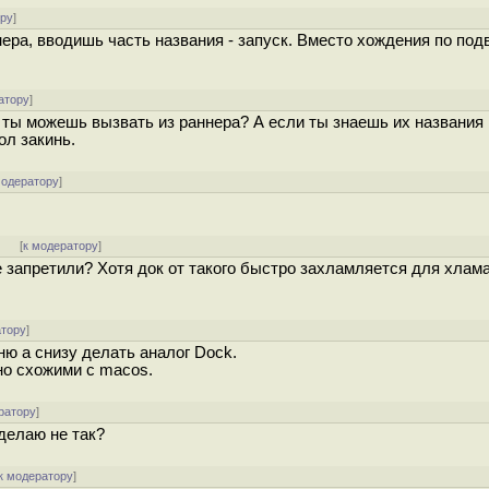
ору
]
ра, вводишь часть названия - запуск. Вместо хождения по под
атору
]
ты можешь вызвать из раннера? А если ты знаешь их названия 
ол закинь.
модератору
]
]
[
к модератору
]
не запретили? Хотя док от такого быстро захламляется для хлам
атору
]
ню а снизу делать аналог Dock.
но схожими с macos.
ратору
]
 делаю не так?
к модератору
]