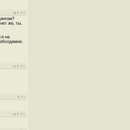
+
–
/
–2
дингом?
нет же, ты,
ся на
еобходимое.
+
–
/
+1
+
–
/
+
–
/
+1