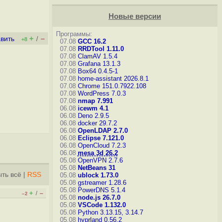
Новые версии
Программы:
+
–
вить
/
+8
07.08
GCC 16.2
07.08
RRDTool 1.11.0
07.08
ClamAV 1.5.4
07.08
Grafana 13.1.3
07.08
Box64 0.4.5-1
07.08
home-assistant 2026.8.1
07.08
Chrome 151.0.7922.108
07.08
WordPress 7.0.3
07.08
nmap 7.991
06.08
icewm 4.1
06.08
Deno 2.9.5
06.08
docker 29.7.2
06.08
OpenLDAP 2.7.0
06.08
Eclipse 7.121.0
06.08
OpenCloud 7.2.3
06.08
mesa 3d 26.2
05.08
OpenVPN 2.7.6
05.08
NetBeans 31
ть всё
|
RSS
05.08
ublock 1.73.0
05.08
gstreamer 1.28.6
05.08
PowerDNS 5.1.4
+
–
/
–2
05.08
node.js 26.7.0
05.08
VSCode 1.132.0
05.08
Python 3.13.15, 3.14.7
05.08
hyprland 0.56.2