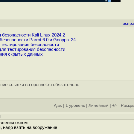
испра
)
езопасности Kali Linux 2024.2
зопасности Parrot 6.0 и Gnoppix 24
 тестирования безопасности
для тестирования безопасности
ения скрытых данных
ние ссылки на opennet.ru обязательно
Ajax
|
1 уровень
|
Линейный
|
+/-
|
Раскры
]
авления окном
, надо взять на вооружение