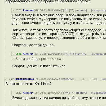
определённого набора предустановленного софта?
2.26
,
Аноним
(
26
), 18:03, 10/06/2024 [
^
] [
^^
] [
^^^
] [
ответить
]
[
к модерато
Смысл видеть в магазине овер 10 производителей яиц р
Живешь себе в Мухосранске и покупаешь нечто серое, ун
дядя, еще смеешь ходить по отделу и выбирать, падла. 
Так и тут. За тебя просто сделали конфетку с подобран
сертификацию по секьюрити (GFACT), этот дистр был та
Скачал, развернул и вперед выполнять лабы и готовитьс
Надеюсь, до тебя дошло.
2.35
,
Аноним
(
33
), 01:25, 11/06/2024 [
^
] [
^^
] [
^^^
] [
ответить
]
[
к модерато
> В чем вообще прикол клепать
Собрать донаты и потешить чсв
1.27
,
какая разница
(
?
), 18:30, 10/06/2024 [
ответить
] [
﹢﹢﹢
] [
· · ·
]
[
↓
] [
↑
] [
к 
В чем отличие от Kali Linux?
2.29
,
Аноним
(
29
), 19:33, 10/06/2024 [
^
] [
^^
] [
^^^
] [
ответить
]
[
к модерато
Вместо дракона у них символ попугай, потому что они п