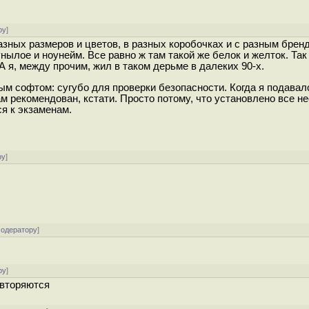
ру
]
азных размеров и цветов, в разных коробочках и с разным брен
ылое и ноунейм. Все равно ж там такой же белок и желток. Так 
А я, между прочим, жил в таком дерьме в далеких 90-х.
ным софтом: сугубо для проверки безопасности. Когда я подавал
м рекомендован, кстати. Просто потому, что установлено все н
я к экзаменам.
ру
]
модератору
]
ру
]
овторяются