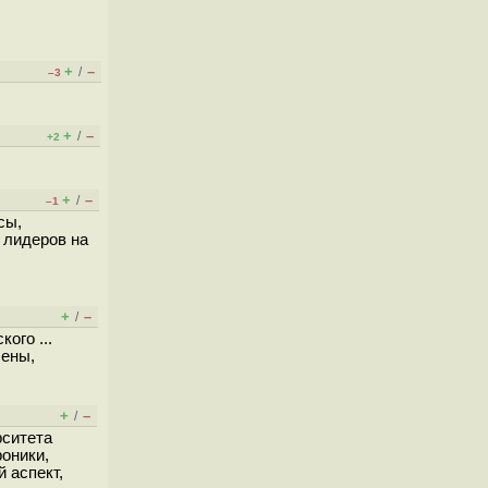
+
–
/
–3
+
–
/
+2
+
–
/
–1
сы,
з лидеров на
+
–
/
ого ...
лены,
+
–
/
рситета
роники,
 аспект,