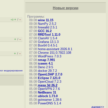
Новые версии
Программы:
+
–
/
+3
09.08
wine 11.15
09.08
NumPy 2.5.2
08.08
firewalld 2.5.1
07.08
GCC 16.2
07.08
RRDTool 1.11.0
07.08
ClamAV 1.5.4
+
–
/
07.08
Grafana 13.1.3
07.08
Box64 0.4.5-1
07.08
home-assistant 2026.8.1
07.08
Chrome 151.0.7922.108
+
–
/
07.08
WordPress 7.0.3
07.08
nmap 7.991
06.08
icewm 4.1
06.08
Deno 2.9.5
06.08
docker 29.7.2
лог модерирования
06.08
OpenLDAP 2.7.0
06.08
Eclipse 7.121.0
06.08
OpenCloud 7.2.3
06.08
mesa 3d 26.2
05.08
OpenVPN 2.7.6
05.08
NetBeans 31
05.08
ublock 1.73.0
05.08
gstreamer 1.28.6
05.08
PowerDNS 5.1.4
далее>>