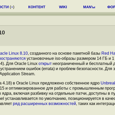
ОСТИ
(
+
)
КОНТЕНТ
WIKI
MAN'ы
ФО
10
acle Linux 8.10
, созданного на основе пакетной базы
Red Ha
ространяются
установочные iso-образы размером 14 ГБ и 1
). Для Oracle Linux
открыт
неограниченный и бесплатный д
странением ошибок (errata) и проблем безопасности. Для з
plication Stream.
а 4.18) в Oracle Linux предложено собственное ядро
Unbrea
 5.15 и оптимизированное для работы с промышленным про
 ядра, включая разбивку на отдельные патчи, доступны в 
rnel устанавливается по умолчанию, позиционируется в каче
авляет
ряд
расширенных
возможностей
, таких как интеграц