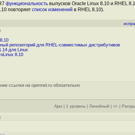
 R7
функциональность
выпусков Oracle Linux 8.10 и RHEL 8.
8.10 повторяет
список изменений
в RHEL 8.10).
испра
)
8.10
стный репозиторий для RHEL-совместимых дистрибутивов
.14 для Linux
oLinux 8.10
ние ссылки на opennet.ru обязательно
Ajax
|
1 уровень
|
Линейный
|
+/-
|
Раскры
]