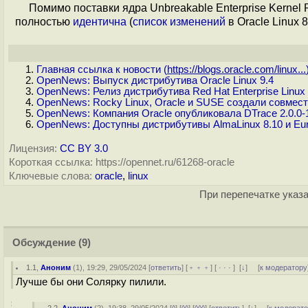
Помимо поставки ядра Unbreakable Enterprise Kernel
полностью
идентична
(
список изменений
в Oracle Linux 
Главная ссылка к новости (
https://blogs.oracle.com/linux...
OpenNews: Выпуск дистрибутива Oracle Linux 9.4
OpenNews: Релиз дистрибутива Red Hat Enterprise Linux 
OpenNews: Rocky Linux, Oracle и SUSE создали совме
OpenNews: Компания Oracle опубликовала DTrace 2.0.0-1
OpenNews: Доступны дистрибутивы AlmaLinux 8.10 и Eur
Лицензия:
CC BY 3.0
Короткая ссылка: https://opennet.ru/61268-oracle
Ключевые слова:
oracle
,
linux
При перепечатке указа
Обсуждение
(9)
1.1
,
Аноним
(
1
), 19:29, 29/05/2024 [
ответить
] [
﹢﹢﹢
] [
· · ·
]
[
↓
] [
к модератору
Лучше бы они Солярку пилили.