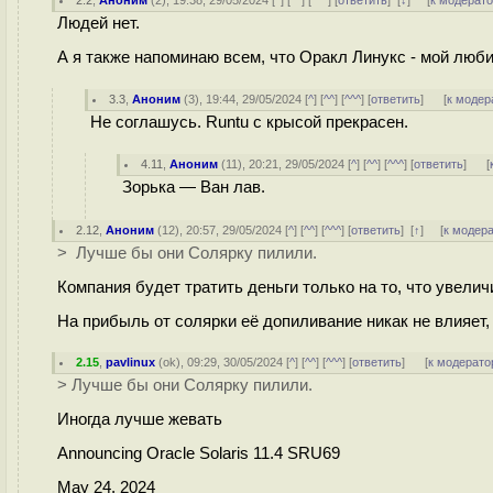
2.2
,
Аноним
(
2
), 19:38, 29/05/2024 [
^
] [
^^
] [
^^^
] [
ответить
]
[
↓
] [
к модерат
Людей нет.
А я также напоминаю всем, что Оракл Линукс - мой люби
3.3
,
Аноним
(
3
), 19:44, 29/05/2024 [
^
] [
^^
] [
^^^
] [
ответить
]
[
к модер
Не соглашусь. Runtu с крысой прекрасен.
4.11
,
Аноним
(
11
), 20:21, 29/05/2024 [
^
] [
^^
] [
^^^
] [
ответить
]
[
Зорька — Ван лав.
2.12
,
Аноним
(
12
), 20:57, 29/05/2024 [
^
] [
^^
] [
^^^
] [
ответить
]
[
↑
] [
к модер
> Лучше бы они Солярку пилили.
Компания будет тратить деньги только на то, что увели
На прибыль от солярки её допиливание никак не влияет,
2.15
,
pavlinux
(
ok
), 09:29, 30/05/2024 [
^
] [
^^
] [
^^^
] [
ответить
]
[
к модерато
> Лучше бы они Солярку пилили.
Иногда лучше жевать
Announcing Oracle Solaris 11.4 SRU69
May 24, 2024