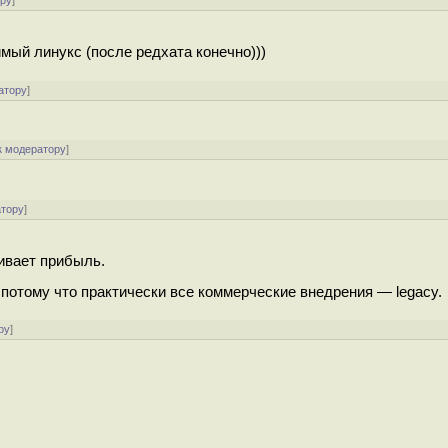
ору
]
мый линукс (после редхата конечно)))
атору
]
к модератору
]
атору
]
чивает прибыль.
 потому что практически все коммерческие внедрения — legacy.
ру
]