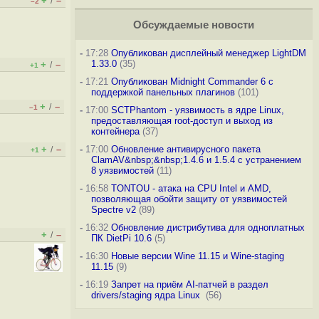
+
–
/
–2
Обсуждаемые новости
-
17:28
Опубликован дисплейный менеджер LightDM
1.33.0
(35)
+
–
/
+1
-
17:21
Опубликован Midnight Commander 6 c
поддержкой панельных плагинов
(101)
+
–
/
–1
-
17:00
SCTPhantom - уязвимость в ядре Linux,
предоставляющая root-доступ и выход из
контейнера
(37)
+
–
-
17:00
Обновление антивирусного пакета
/
+1
ClamAV&nbsp;&nbsp;1.4.6 и 1.5.4 с устранением
8 уязвимостей
(11)
-
16:58
TONTOU - атака на CPU Intel и AMD,
позволяющая обойти защиту от уязвимостей
Spectre v2
(89)
-
16:32
Обновление дистрибутива для одноплатных
+
–
/
ПК DietPi 10.6
(5)
-
16:30
Новые версии Wine 11.15 и Wine-staging
11.15
(9)
-
16:19
Запрет на приём AI-патчей в раздел
drivers/staging ядра Linux
(56)