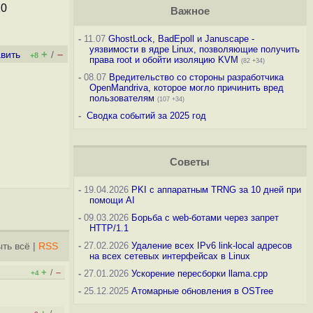
10
Важное
-
11.07
GhostLock, BadEpoll и Januscape -
уязвимости в ядре Linux, позволяющие получить
+
–
вить
/
+8
права root и обойти изоляцию KVM
(82 +34)
-
08.07
Вредительство со стороны разработчика
OpenMandriva, которое могло причинить вред
пользователям
(107 +34)
-
Сводка событий за 2025 год
Советы
-
19.04.2026
PKI с аппаратным TRNG за 10 дней при
помощи AI
-
09.03.2026
Борьба с web-ботами через запрет
HTTP/1.1
-
27.02.2026
Удаление всех IPv6 link-local адресов
ть всё
|
RSS
на всех сетевых интерфейсах в Linux
+
–
/
-
27.01.2026
Ускорение пересборки llama.cpp
+4
-
25.12.2025
Атомарные обновления в OSTree