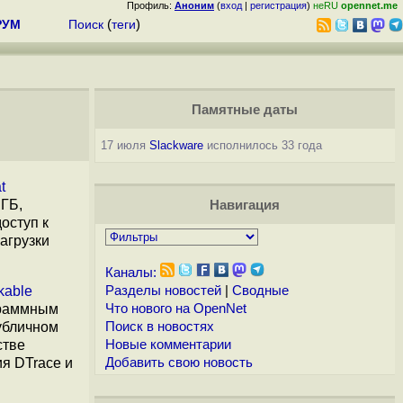
Профиль:
Аноним
(
вход
|
регистрация
)
неRU
opennet.me
РУМ
Поиск
(
теги
)
Памятные даты
17 июля
Slackware
исполнилось 33 года
t
 ГБ,
Навигация
оступ к
агрузки
Каналы:
kable
Разделы новостей
|
Сводные
граммным
Что нового на OpenNet
публичном
Поиск в новостях
стве
Новые комментарии
ия DTrace и
Добавить свою новость