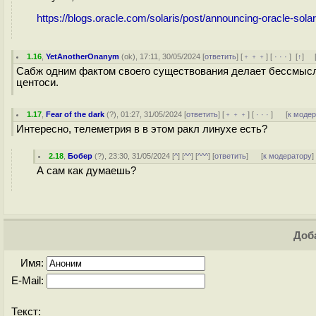
https://blogs.oracle.com/solaris/post/announcing-oracle-sola
1.16
,
YetAnotherOnanym
(
ok
), 17:11, 30/05/2024 [
ответить
] [
﹢﹢﹢
] [
· · ·
]
[
↑
] 
Сабж одним фактом своего существования делает бессмысл
центоси.
1.17
,
Fear of the dark
(
?
), 01:27, 31/05/2024 [
ответить
] [
﹢﹢﹢
] [
· · ·
]
[
к моде
Интересно, телеметрия в в этом ракл линухе есть?
2.18
,
Бобер
(
?
), 23:30, 31/05/2024 [
^
] [
^^
] [
^^^
] [
ответить
]
[
к модератору
]
А сам как думаешь?
Доба
Имя:
E-Mail:
Текст: