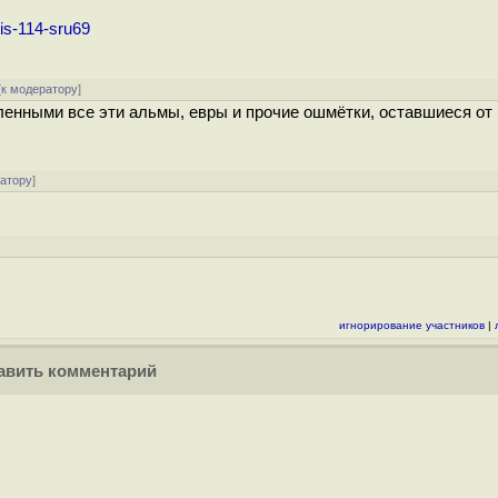
ris-114-sru69
[
к модератору
]
енными все эти альмы, евры и прочие ошмётки, оставшиеся от
ратору
]
игнорирование участников
|
вить комментарий