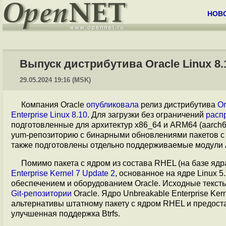
НОВ
Выпуск дистрибутива Oracle Linux 8.
29.05.2024 19:16 (MSK)
Компания Oracle
опубликовала
релиз дистрибутива
Or
Enterprise Linux 8.10
. Для загрузки без ограничений
расп
подготовленные для архитектур x86_64 и ARM64 (aarch64
yum-репозиторию с бинарными обновлениями пакетов с у
также подготовлены отдельно поддерживаемые модули Ap
Помимо пакета с ядром из состава RHEL (на базе ядр
Enterprise Kernel 7 Update 2
, основанное на ядре Linux
обеспечением и оборудованием Oracle. Исходные тексты
Git-репозитории
Oracle. Ядро Unbreakable Enterprise Ke
альтернативы штатному пакету с ядром RHEL и предост
улучшенная поддержка Btrfs.