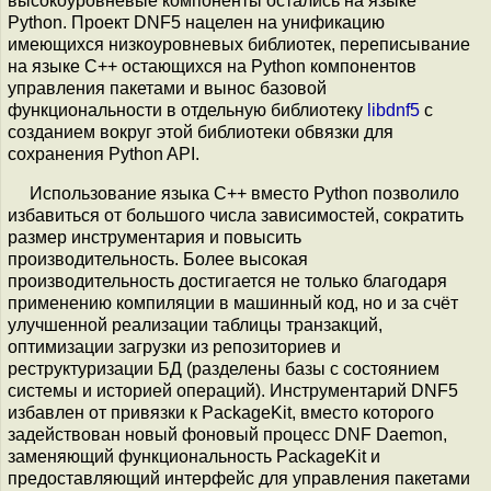
высокоуровневые компоненты остались на языке
Python. Проект DNF5 нацелен на унификацию
имеющихся низкоуровневых библиотек, переписывание
на языке С++ остающихся на Python компонентов
управления пакетами и вынос базовой
функциональности в отдельную библиотеку
libdnf5
с
созданием вокруг этой библиотеки обвязки для
сохранения Python API.
Использование языка С++ вместо Python позволило
избавиться от большого числа зависимостей, сократить
размер инструментария и повысить
производительность. Более высокая
производительность достигается не только благодаря
применению компиляции в машинный код, но и за счёт
улучшенной реализации таблицы транзакций,
оптимизации загрузки из репозиториев и
реструктуризации БД (разделены базы с состоянием
системы и историей операций). Инструментарий DNF5
избавлен от привязки к PackageKit, вместо которого
задействован новый фоновый процесс DNF Daemon,
заменяющий функциональность PackageKit и
предоставляющий интерфейс для управления пакетами