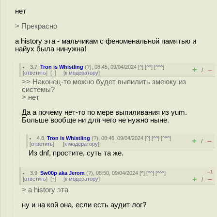
нет
> Прекрасно
а history эта - мальчикам с феноменальной памятью и
найух была нинужна!
3.7
,
Tron is Whistling
(
?
), 08:45, 09/04/2024 [
^
] [
^^
] [
^^^
]
+
–
/
[
ответить
]
[
↓
] [
к модератору
]
>> Наконец-то можно будет выпилить змеюку из
системы?
> нет
Да а почему нет-то по мере выпиливания из yum.
Больше вообще ни для чего не нужно ныне.
4.8
,
Tron is Whistling
(
?
), 08:46, 09/04/2024 [
^
] [
^^
] [
^^^
]
+
–
/
[
ответить
]
[
к модератору
]
Из dnf, простите, суть та же.
–1
3.9
,
Sw00p aka Jerom
(
?
), 08:50, 09/04/2024 [
^
] [
^^
] [
^^^
]
+
–
[
ответить
]
[
↑
] [
к модератору
]
/
> а history эта
ну и на кой она, если есть аудит лог?