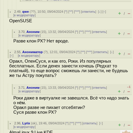
2.49
,
qwe
(
??
), 10:50, 09/04/2024 [
^
] [
^^
] [
^^^
] [
ответить
]
[
↓
] [
↑
]
+
–
/
[
к модератору
]
OpenSUSE
3.70
,
Аноним
(
15
), 13:32, 09/04/2024 [
^
] [
^^
] [
^^^
] [
ответить
]
+
–
/
[
к модератору
]
Разве клон РХ? Нет вроде.
2.55
,
Анониматор
(
?
), 12:01, 09/04/2024 [
^
] [
^^
] [
^^^
] [
ответить
]
[
↓
]
+
–
/
[
↑
] [
к модератору
]
Оракл, ОпенСуся, и как его, Роки. Из популярных
бесплатных. Если денех занести хочешь (Редхат то
платный), то еще вопрос сможешь ли занести, не будешь
же ты Астру покупать?
–1
3.71
,
Аноним
(
15
), 13:33, 09/04/2024 [
^
] [
^^
] [
^^^
] [
ответить
]
+
–
[
к модератору
]
/
Роки даже в виртуалке не завешлся. Всё что надо знать
о нём.
Оракл разве не пихает отсебятин?
Суся разве клон РХ?
2.96
,
Lyrix
(
ok
), 19:46, 09/04/2024 [
^
] [
^^
] [
^^^
] [
ответить
]
[
↑
]
+
–
/
[
к модератору
]
AlmaLinux 9 Live KDE