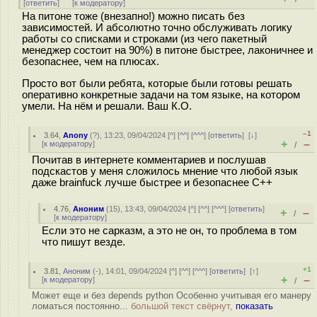
[
ответить
]
[
к модератору
]
На питоне тоже (внезапно!) можно писать без
зависимостей. И абсолютно точно обслуживать логику
работы со списками и строками (из чего пакетный
менеджер состоит на 90%) в питоне быстрее, лаконичнее и
безопаснее, чем на плюсах.
Просто вот были ребята, которые были готовы решать
оперативно конкретные задачи на том языке, на котором
умели. На нём и решали. Ваш К.О.
–1
3.64
,
Anony
(
?
), 13:23, 09/04/2024 [
^
] [
^^
] [
^^^
] [
ответить
]
[
↓
]
+
–
[
к модератору
]
/
Почитав в интернете комментариев и послушав
подскастов у меня сложилось мнение что любой язык
даже brainfuck лучше быстрее и безопаснее C++
4.76
,
Аноним
(
15
), 13:43, 09/04/2024 [
^
] [
^^
] [
^^^
] [
ответить
]
+
–
/
[
к модератору
]
Если это не сарказм, а это не он, то проблема в том
что пишут везде.
+1
3.81
,
Аноним
(
-
), 14:01, 09/04/2024 [
^
] [
^^
] [
^^^
] [
ответить
]
[
↑
]
+
–
[
к модератору
]
/
Может еще и без depends python Особенно учитывая его манеру
ломаться постоянно...
большой текст свёрнут,
показать