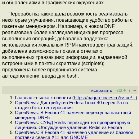
и обновлениями в графических окружениях.
Переработка также дала возможность реализовать
некоторые улучшения, повышающие удобство работы с
пакетным менеджером. Например, в новом DNF
реализована более наглядная индикация прогресса
выполнения операций; добавлена поддержка
использования локальных RPM-пакетов для транзакций;
добавлена возможность показа в отчётах о
выполненных транзакциях информации, выдаваемой
встроенными в пакеты скриптами (scriplets);
предложена более продвинутая система
автодополнения ввода для bash.
+
–
исправить
/
+12
Главная ссылка к новости (
https://pagure.io/fesco/issue/...
)
OpenNews: Дистрибутив Fedora Linux 40 перешёл на
стадию бета-тестирования
OpenNews: В Fedora 41 намечен переход на пакетный
менеджер DNF5
OpenNews: СУБД Redis переходит на проприетарную
лицензию. Обсуждение удаления Redis из Fedora
OpenNews: В Fedora 41 намечено удаление из базовой
поставки сеанса X11 для GNOME