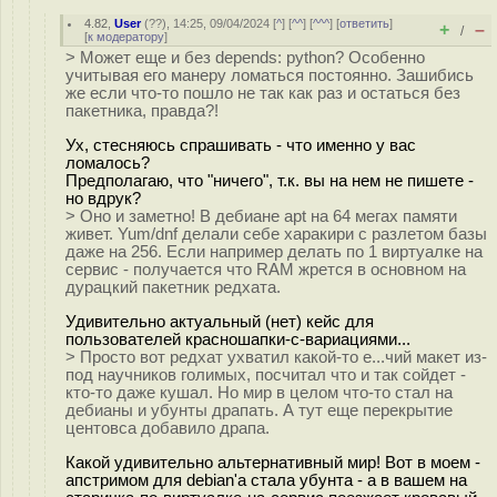
4.82
,
User
(
??
), 14:25, 09/04/2024 [
^
] [
^^
] [
^^^
] [
ответить
]
+
–
/
[
к модератору
]
> Может еще и без depends: python? Особенно
учитывая его манеру ломаться постоянно. Зашибись
же если что-то пошло не так как раз и остаться без
пакетника, правда?!
Ух, стесняюсь спрашивать - что именно у вас
ломалось?
Предполагаю, что "ничего", т.к. вы на нем не пишете -
но вдрук?
> Оно и заметно! В дебиане apt на 64 мегах памяти
живет. Yum/dnf делали себе харакири с разлетом базы
даже на 256. Если например делать по 1 виртуалке на
сервис - получается что RAM жрется в основном на
дурацкий пакетник редхата.
Удивительно актуальный (нет) кейс для
пользователей красношапки-с-вариациями...
> Просто вот редхат ухватил какой-то е...чий макет из-
под научников голимых, посчитал что и так сойдет -
кто-то даже кушал. Но мир в целом что-то стал на
дебианы и убунты драпать. А тут еще перекрытие
центовса добавило драпа.
Какой удивительно альтернативный мир! Вот в моем -
апстримом для debian'а стала убунта - а в вашем на