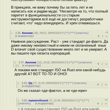
В принципе, не вижу почему бы за пять лет и не
написать кок и ридми муде. "Несмотря на то, что полный
паритет в функциональности со старым
инструментарием всё ещё не достигнут, разработчики
считают, что" надо впиндюрить. И хрен отмажешься.
–1
3.30
,
Аноним
(
30
), 09:51, 09/04/2024 [
^
] [
^^
] [
^^^
] [
ответить
]
+
–
[
к модератору
]
/
Наивное рассуждение. Раст - уже стандарт де-факто. Да
даже никому неизвестный и никем не оплаченный язык
D влачит своё существование много лет и не умирает. А
вы пишите про гиганта корпораций.
4.37
,
Аноним
(
12
), 10:02, 09/04/2024 [
^
] [
^^
] [
^^^
] [
ответить
]
+
–
/
[
↓
] [
к модератору
]
А покажи мне стандарт ISO на Rust или какой-нибудь
другой! А? ВОТ ТО-ТО И ОНО!
5.52
,
Qq
(
?
), 11:24, 09/04/2024 [
^
] [
^^
] [
^^^
] [
ответить
]
+
–
/
[
к модератору
]
Он же сказал «де-факто», а не «де-юре»
+2
5.60
,
namenotfound
(
?
), 12:40, 09/04/2024 [
^
] [
^^
] [
^^^
]
+
–
[
ответить
]
[
к модератору
]
/
> А покажи мне стандарт ISO на Rust или какой-