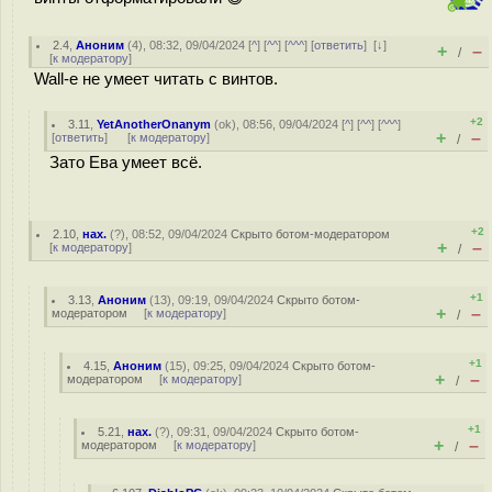
2.4
,
Аноним
(
4
), 08:32, 09/04/2024 [
^
] [
^^
] [
^^^
] [
ответить
]
[
↓
]
+
–
/
[
к модератору
]
Wall-e не умеет читать с винтов.
+2
3.11
,
YetAnotherOnanym
(
ok
), 08:56, 09/04/2024 [
^
] [
^^
] [
^^^
]
+
–
[
ответить
]
[
к модератору
]
/
Зато Ева умеет всё.
+2
2.10
,
нах.
(
?
), 08:52, 09/04/2024
Скрыто ботом-модератором
+
–
[
к модератору
]
/
+1
3.13
,
Аноним
(
13
), 09:19, 09/04/2024
Скрыто ботом-
+
–
модератором
[
к модератору
]
/
+1
4.15
,
Аноним
(
15
), 09:25, 09/04/2024
Скрыто ботом-
+
–
модератором
[
к модератору
]
/
+1
5.21
,
нах.
(
?
), 09:31, 09/04/2024
Скрыто ботом-
+
–
модератором
[
к модератору
]
/