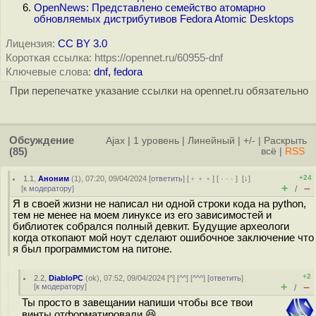
OpenNews: Представлено семейство атомарно
обновляемых дистрибутивов Fedora Atomic Desktops
Лицензия:
CC BY 3.0
Короткая ссылка: https://opennet.ru/60955-dnf
Ключевые слова:
dnf
,
fedora
При перепечатке указание ссылки на opennet.ru обязательно
Обсуждение
Ajax
|
1 уровень
|
Линейный
|
+/-
|
Раскрыть
(85)
всё
|
RSS
+24
1.1
,
Аноним
(
1
), 07:20, 09/04/2024 [
ответить
] [
﹢﹢﹢
] [
· · ·
]
[
↓
]
+
–
[
к модератору
]
/
Я в своей жизни не написал ни одной строки кода на python,
тем не менее на моем линуксе из его зависимостей и
библиотек собрался полный девкит. Будущие археологи
когда откопают мой ноут сделают ошибочное заключение что
я был программистом на питоне.
+2
2.2
,
DiabloPC
(
ok
), 07:52, 09/04/2024 [
^
] [
^^
] [
^^^
] [
ответить
]
+
–
[
к модератору
]
/
Ты просто в завещании напиши чтобы все твои
винты отформатировали 😆