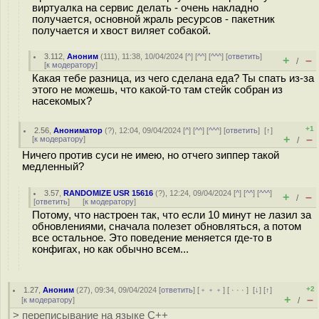
виртуалка на сервис делать - очень накладно
получается, основной жраль ресурсов - пакетник
получается и хвост виляет собакой.
3.112
,
Аноним
(
111
), 11:38, 10/04/2024 [
^
] [
^^
] [
^^^
] [
ответить
]
+
–
/
[
к модератору
]
Какая тебе разница, из чего сделана еда? Ты спать из-за
этого не можешь, что какой-то там стейк собран из
насекомых?
+1
2.56
,
Анониматор
(
?
), 12:04, 09/04/2024 [
^
] [
^^
] [
^^^
] [
ответить
]
[
↑
]
+
–
[
к модератору
]
/
Ничего против суси не имею, но отчего зиппер такой
медленный?
3.57
,
RANDOMIZE USR 15616
(
?
), 12:24, 09/04/2024 [
^
] [
^^
] [
^^^
]
+
–
/
[
ответить
]
[
к модератору
]
Потому, что настроен так, что если 10 минут не лазил за
обновлениями, сначала полезет обновляться, а потом
все остальное. Это поведение меняется где-то в
конфигах, но как обычно всем...
+2
1.27
,
Аноним
(
27
), 09:34, 09/04/2024 [
ответить
] [
﹢﹢﹢
] [
· · ·
]
[
↓
] [
↑
]
+
–
[
к модератору
]
/
> переписывание на языке С++