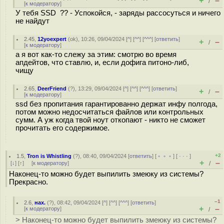
+
–
/
[
к модератору
]
У тебя SSD ?? - Успокойся, - заряды рассосуться и ничего
не найдут
2.45
,
12yoexpert
(
ok
), 10:26, 09/04/2024 [
^
] [
^^
] [
^^^
] [
ответить
]
+
–
/
[
к модератору
]
а я вот как-то слежу за этим: смотрю во время
апдейтов, что ставлю, и, если дофига питоно-либ,
чищу
2.65
,
DeerFriend
(
?
), 13:29, 09/04/2024 [
^
] [
^^
] [
^^^
] [
ответить
]
+
–
/
[
к модератору
]
ssd без пропитания гарантированно держат инфу полгода,
потом можно недосчитаться файлов или контрольных
сумм. А уж когда твой ноут откопают - никто не сможет
прочитать его содержимое.
+2
1.5
,
Tron is Whistling
(
?
), 08:40, 09/04/2024 [
ответить
] [
﹢﹢﹢
] [
· · ·
]
+
–
[
↓
] [
↑
] [
к модератору
]
/
Наконец-то можно будет выпилить змеюку из системы?
Прекрасно.
–1
2.6
,
нах.
(
?
), 08:42, 09/04/2024 [
^
] [
^^
] [
^^^
] [
ответить
]
+
–
[
к модератору
]
/
> Наконец-то можно будет выпилить змеюку из системы?