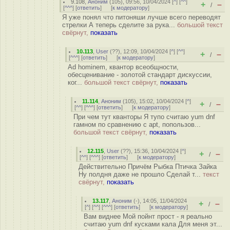
9.108
,
Аноним
(
105
), 09:56, 10/04/2024 [
^
] [
^^
]
+
–
/
[
^^^
] [
ответить
]
[
к модератору
]
Я уже понял что питоняши лучше всего переводят
стрелки А теперь сделите за рука...
большой текст
свёрнут,
показать
10.113
,
User
(
??
), 12:09, 10/04/2024 [
^
] [
^^
]
+
–
/
[
^^^
] [
ответить
]
[
к модератору
]
Ad hominem, квантор всеобщности,
обесценивание - золотой стандарт дискуссии,
ког...
большой текст свёрнут,
показать
11.114
,
Аноним
(
105
), 15:02, 10/04/2024 [
^
]
+
–
/
[
^^
] [
^^^
] [
ответить
]
[
к модератору
]
При чем тут кванторы Я тупо считаю yum dnf
гамном по сравнению с apt, попользов...
большой текст свёрнут,
показать
12.115
,
User
(
??
), 15:36, 10/04/2024 [
^
]
+
–
/
[
^^
] [
^^^
] [
ответить
]
[
к модератору
]
Действительно Причём Рыбка Птичка Зайка
Ну полдня даже не прошло Сделай т...
текст
свёрнут,
показать
13.117
,
Аноним
(
-
), 14:05, 11/04/2024
+
–
/
[
^
] [
^^
] [
^^^
] [
ответить
]
[
к модератору
]
Вам виднее Мой пойнт прост - я реально
считаю yum dnf кусками кала Для меня эт...