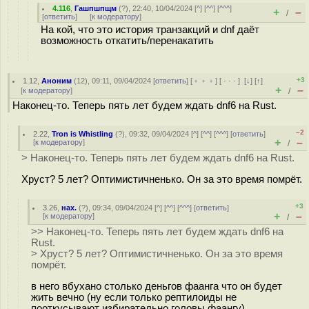
4.116
,
Гашпшпщм
(
?
), 22:40, 10/04/2024 [
^
] [
^^
] [
^^^
]
+
–
/
[
ответить
]
[
к модератору
]
На кой, что это история транзакций и dnf даёт
возможность откатить/перенакатить
+3
1.12
,
Аноним
(
12
), 09:11, 09/04/2024 [
ответить
] [
﹢﹢﹢
] [
· · ·
]
[
↓
] [
↑
]
+
–
[
к модератору
]
/
Наконец-то. Теперь пять лет будем ждать dnf6 на Rust.
–2
2.22
,
Tron is Whistling
(
?
), 09:32, 09/04/2024 [
^
] [
^^
] [
^^^
] [
ответить
]
+
–
[
к модератору
]
/
> Наконец-то. Теперь пять лет будем ждать dnf6 на Rust.
Хруст? 5 лет? Оптимистичненько. Он за это время помрёт.
+3
3.26
,
нах.
(
?
), 09:34, 09/04/2024 [
^
] [
^^
] [
^^^
] [
ответить
]
+
–
[
к модератору
]
/
>> Наконец-то. Теперь пять лет будем ждать dnf6 на
Rust.
> Хруст? 5 лет? Оптимистичненько. Он за это время
помрёт.
в него вбухано столько деньгов фаанга что он будет
жить вечно (ну если только рептилоиды не
пооткусывают избирательно головы фаангу)