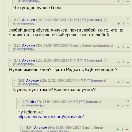
+
–
[
к модератору
]
/
Что угодно лучше Гном
+1
2.19
,
Аноним
(
19
), 09:30, 09/04/2024 [
^
] [
^^
] [
^^^
] [
ответить
]
[
↑
]
+
–
[
к модератору
]
/
любой дистрибутив линукса. почти любой, но те, что не
являются - ты и так не выберешь. так что любой.
2.28
,
Аноним
(
30
), 09:39, 09/04/2024
Скрыто ботом-модератором
+
–
/
[
к модератору
]
2.42
,
Аноним
(
12
), 10:08, 09/04/2024 [
^
] [
^^
] [
^^^
] [
ответить
]
[
↓
]
+
–
/
[
к модератору
]
Нужен именно клон? Прсто Редхат с КДЕ не пойдёт?
3.67
,
Аноним
(
15
), 13:31, 09/04/2024 [
^
] [
^^
] [
^^^
] [
ответить
]
+
–
/
[
к модератору
]
Существует такой? Как его заполучить?
+1
4.79
,
kir
(
??
), 13:54, 09/04/2024 [
^
] [
^^
] [
^^^
] [
ответить
]
+
–
[
к модератору
]
/
Ну fedora же
https://fedoraproject.org/spins/kde/
5.94
,
Аноним
(
94
), 19:06, 09/04/2024
Скрыто ботом-
+
–
/
модератором
[
к модератору
]