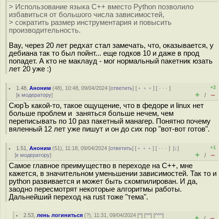
> Использование языка С++ вместо Python позволило
избавиться от большого числа зависимостей,
> сократить размер инструментария и повысить
производительность.
Вау, через 20 лет редхат стал замечать, что, оказывается, у
дебиана так то был пойнт... еще годков 10 и даже в прод
попадет. А кто не маклауд - мог нормальный пакетник юзать
лет 20 уже :)
+2
1.48
,
Аноним
(
48
), 10:48, 09/04/2024 [
ответить
] [
﹢﹢﹢
] [
· · ·
]
+
–
[
к модератору
]
/
СюрЪ какой-то, такое ощущение, что в федоре и linux нет
больше проблем и заняться больше нечем, чем
переписывать по 10 раз пакетный манагер. Понятно почему
вяленный 12 лет уже пишут и он до сих пор "вот-вот готов".
+1
1.51
,
Аноним
(
51
), 11:18, 09/04/2024 [
ответить
] [
﹢﹢﹢
] [
· · ·
]
[
↓
]
+
–
[
к модератору
]
/
Самое главное преимущество в переходе на С++, мне
кажется, в значительном уменьшении зависимостей. Так то и
python развивается и может быть скомпилирован. И да,
заодно пересмотрят некоторые алгоритмы работы.
Дальнейший переход на rust тоже "тема".
2.53
,
лень логиниться
(
?
), 11:31, 09/04/2024 [
^
] [
^^
] [
^^^
]
+
–
/