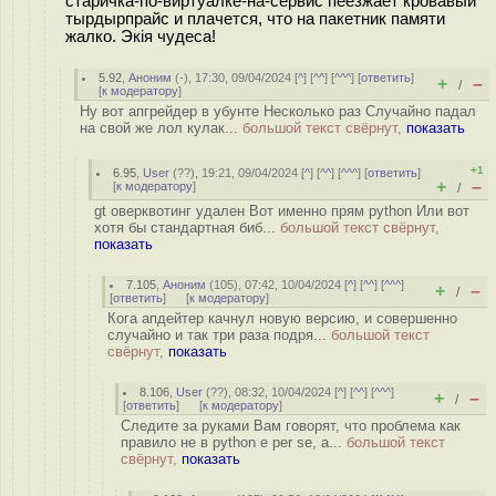
старичка-по-виртуалке-на-сервис пеезжает кровавый
тырдырпрайс и плачется, что на пакетник памяти
жалко. Экiя чудеса!
5.92
,
Аноним
(
-
), 17:30, 09/04/2024 [
^
] [
^^
] [
^^^
] [
ответить
]
+
–
/
[
к модератору
]
Ну вот апгрейдер в убунте Несколько раз Случайно падал
на свой же лол кулак...
большой текст свёрнут,
показать
+1
6.95
,
User
(
??
), 19:21, 09/04/2024 [
^
] [
^^
] [
^^^
] [
ответить
]
+
–
[
к модератору
]
/
gt оверквотинг удален Вот именно прям python Или вот
хотя бы стандартная биб...
большой текст свёрнут,
показать
7.105
,
Аноним
(
105
), 07:42, 10/04/2024 [
^
] [
^^
] [
^^^
]
+
–
/
[
ответить
]
[
к модератору
]
Кога апдейтер качнул новую версию, и совершенно
случайно и так три раза подря...
большой текст
свёрнут,
показать
8.106
,
User
(
??
), 08:32, 10/04/2024 [
^
] [
^^
] [
^^^
]
+
–
/
[
ответить
]
[
к модератору
]
Следите за руками Вам говорят, что проблема как
правило не в python е per se, а...
большой текст
свёрнут,
показать