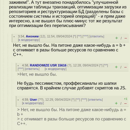
заживем!". А тут внезапно понадобилось "улучшенной
реализации таблицы транзакций, оптимизации загрузки из
репозиториев и реструктуризации БД (разделены базы с
состоянием системы и историей операций)" - и прям даже
интересно, а не вышел бы плюс-минус тот же результат
при оптимизации без переписывания?
3.54
,
Аноним
(
12
), 11:54, 09/04/2024 [
^
] [
^^
] [
^^^
] [
ответить
]
+
–
/
[
к модератору
]
Нет, не вышло бы. На питоне даже какое-нибудь a = b +
c отнимает в разы больше ресурсов по сравнению с
C++.
4.58
,
RANDOMIZE USR 15616
(
?
), 12:28, 09/04/2024 [
^
] [
^^
]
+
–
/
[
^^^
] [
ответить
]
[
к модератору
]
>Нет, не вышло бы.
Не будь пессимистом, проффесианалы из шапки
справятся. В крайнем случае добавят скриптов на JS.
+1
4.59
,
User
(
??
), 12:29, 09/04/2024 [
^
] [
^^
] [
^^^
] [
ответить
]
+
–
[
к модератору
]
/
> Нет, не вышло бы. На питоне даже какое-нибудь a =
b +
> c отнимает в разы больше ресурсов по сравнению с
C++.