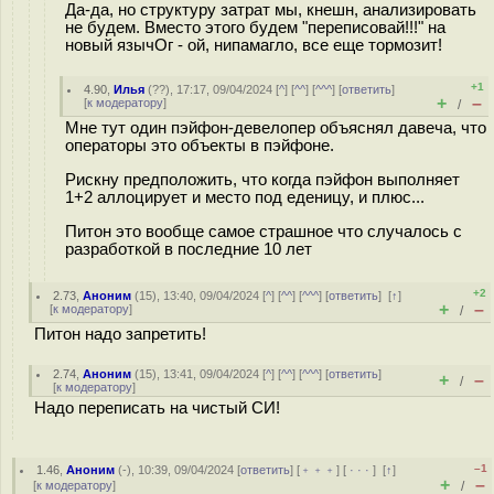
Да-да, но структуру затрат мы, кнешн, анализировать
не будем. Вместо этого будем "переписовай!!!" на
новый язычОг - ой, нипамагло, все еще тормозит!
+1
4.90
,
Илья
(
??
), 17:17, 09/04/2024 [
^
] [
^^
] [
^^^
] [
ответить
]
+
–
[
к модератору
]
/
Мне тут один пэйфон-девелопер объяснял давеча, что
операторы это объекты в пэйфоне.
Рискну предположить, что когда пэйфон выполняет
1+2 аллоцирует и место под еденицу, и плюс...
Питон это вообще самое страшное что случалось с
разработкой в последние 10 лет
+2
2.73
,
Аноним
(
15
), 13:40, 09/04/2024 [
^
] [
^^
] [
^^^
] [
ответить
]
[
↑
]
+
–
[
к модератору
]
/
Питон надо запретить!
2.74
,
Аноним
(
15
), 13:41, 09/04/2024 [
^
] [
^^
] [
^^^
] [
ответить
]
+
–
/
[
к модератору
]
Надо переписать на чистый СИ!
–1
1.46
,
Аноним
(
-
), 10:39, 09/04/2024 [
ответить
] [
﹢﹢﹢
] [
· · ·
]
[
↑
]
+
–
[
к модератору
]
/