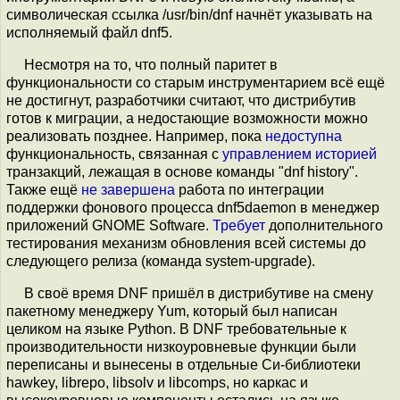
символическая ссылка /usr/bin/dnf начнёт указывать на
исполняемый файл dnf5.
Несмотря на то, что полный паритет в
функциональности со старым инструментарием всё ещё
не достигнут, разработчики считают, что дистрибутив
готов к миграции, а недостающие возможности можно
реализовать позднее. Например, пока
недоступна
функциональность, связанная с
управлением историей
транзакций, лежащая в основе команды "dnf history".
Также ещё
не завершена
работа по интеграции
поддержки фонового процесса dnf5daemon в менеджер
приложений GNOME Software.
Требует
дополнительного
тестирования механизм обновления всей системы до
следующего релиза (команда system-upgrade).
В своё время DNF пришёл в дистрибутиве на смену
пакетному менеджеру Yum, который был написан
целиком на языке Python. В DNF требовательные к
производительности низкоуровневые функции были
переписаны и вынесены в отдельные Си-библиотеки
hawkey, librepo, libsolv и libcomps, но каркас и