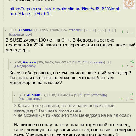
https://repo.almalinux.org/almalinux/9/live/x86_64/AlmaLi
nux-9-latest-x86_64-L
1.17
,
Аноним
(
17
), 09:27, 09/04/2024 [
ответить
] [
﹢﹢﹢
] [
· · ·
]
[
↓
] [
↑
]
+
–
/
[
к модератору
]
В SUSE zypper 100 лет на С++. В Федора на острие
технологий к 2024 наконец то переписали на плюсы пакетный
менеджер...
+1
2.29
,
Аноним
(
30
), 09:42, 09/04/2024 [
^
] [
^^
] [
^^^
] [
ответить
]
[
↓
]
+
–
[
к модератору
]
/
Какая тебе разница, на чем написан пакетный менеджер?
Ты спать из-за этого не можешь, что какой-то там
менеджер не на плюсах?
+1
3.91
,
Аноним
(
-
), 17:18, 09/04/2024 [
^
] [
^^
] [
^^^
] [
ответить
]
+
–
[
к модератору
]
/
> Какая тебе разница, на чем написан пакетный
менеджер? Ты спать из-за этого
> не можешь, что какой-то там менеджер не на плюсах?
На питоне он получился у шляпы тормозной что капец,
тянет ломовую пачку зависимостей, оперативы немеряно
жрет. Минималистичные виртуалки по принципу 1