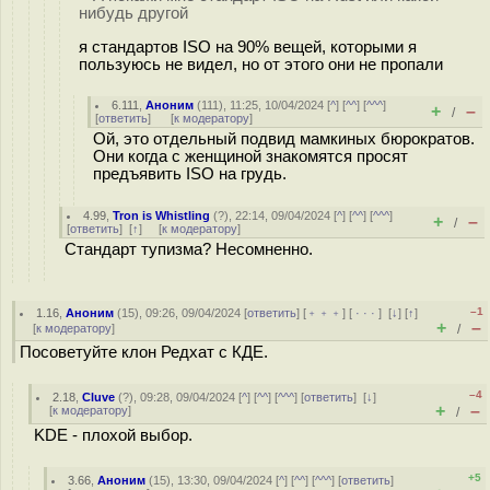
нибудь другой
я стандартов ISO на 90% вещей, которыми я
пользуюсь не видел, но от этого они не пропали
6.111
,
Аноним
(
111
), 11:25, 10/04/2024 [
^
] [
^^
] [
^^^
]
+
–
/
[
ответить
]
[
к модератору
]
Ой, это отдельный подвид мамкиных бюрократов.
Они когда с женщиной знакомятся просят
предъявить ISO на грудь.
4.99
,
Tron is Whistling
(
?
), 22:14, 09/04/2024 [
^
] [
^^
] [
^^^
]
+
–
/
[
ответить
]
[
↑
] [
к модератору
]
Стандарт тупизма? Несомненно.
–1
1.16
,
Аноним
(
15
), 09:26, 09/04/2024 [
ответить
] [
﹢﹢﹢
] [
· · ·
]
[
↓
] [
↑
]
+
–
[
к модератору
]
/
Посоветуйте клон Редхат с КДЕ.
–4
2.18
,
Cluve
(
?
), 09:28, 09/04/2024 [
^
] [
^^
] [
^^^
] [
ответить
]
[
↓
]
+
–
[
к модератору
]
/
KDE - плохой выбор.
+5
3.66
,
Аноним
(
15
), 13:30, 09/04/2024 [
^
] [
^^
] [
^^^
] [
ответить
]