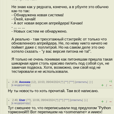
Не знаю как у редхата, конечно, а в убунте это обычно
как-то так:
- Обнаружена новая система!
- Окей, качай!
- А вот новая версия апгрейдера! Качаю!
- ... ... ...
- Новых систем не обнаружено.
А реально - там трехэтажный стэктрейс от только что
обновленного апгрейдера. Не, по нему никто ничего не
поймет даже с поллитрой. Но на самом деле это оно
хотело сказать - "у вас версия питона не та!".
Я только не очень понимаю как питоняшам пришла такая
шикарная идея столь красиво пилить под собой сук, не
замечая подвоха. Хотя, возможно, они свой код не
тестировали и не использовали.
+1
2.38
,
Аноним
(
12
), 10:03, 09/04/2024 [
^
] [
^^
] [
^^^
] [
ответить
]
[
↑
]
+
–
[
к модератору
]
/
Ну ты новость-то хоть прочитай. Там всё написано.
2.40
,
User
(
??
), 10:06, 09/04/2024 [
^
] [
^^
] [
^^^
] [
ответить
]
[
↓
]
+
–
/
[
к модератору
]
Тут смешнее то, что переписывали под предлогом "Python
тормозной!!! Вот перепишем на <somename> и иииех!