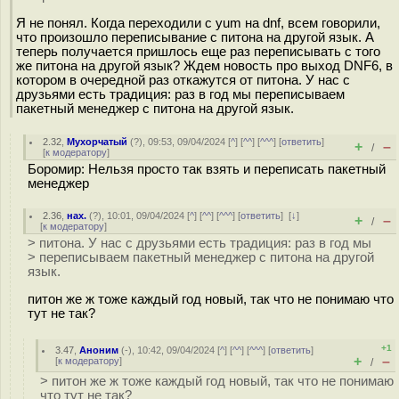
Я не понял. Когда переходили с yum на dnf, всем говорили,
что произошло переписывание с питона на другой язык. А
теперь получается пришлось еще раз переписывать с того
же питона на другой язык? Ждем новость про выход DNF6, в
котором в очередной раз откажутся от питона. У нас с
друзьями есть традиция: раз в год мы переписываем
пакетный менеджер с питона на другой язык.
2.32
,
Мухорчатый
(
?
), 09:53, 09/04/2024 [
^
] [
^^
] [
^^^
] [
ответить
]
+
–
/
[
к модератору
]
Боромир: Нельзя просто так взять и переписать пакетный
менеджер
2.36
,
нах.
(
?
), 10:01, 09/04/2024 [
^
] [
^^
] [
^^^
] [
ответить
]
[
↓
]
+
–
/
[
к модератору
]
> питона. У нас с друзьями есть традиция: раз в год мы
> переписываем пакетный менеджер с питона на другой
язык.
питон же ж тоже каждый год новый, так что не понимаю что
тут не так?
+1
3.47
,
Аноним
(
-
), 10:42, 09/04/2024 [
^
] [
^^
] [
^^^
] [
ответить
]
+
–
[
к модератору
]
/
> питон же ж тоже каждый год новый, так что не понимаю
что тут не так?