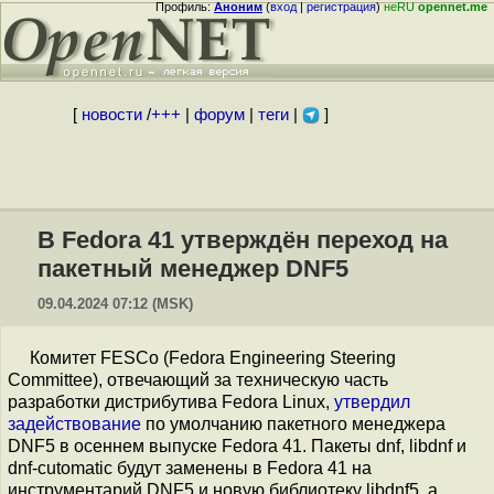
Профиль:
Аноним
(
вход
|
регистрация
)
неRU
opennet.me
[
новости
/
+++
|
форум
|
теги
|
]
В Fedora 41 утверждён переход на
пакетный менеджер DNF5
09.04.2024 07:12 (MSK)
Комитет FESCo (Fedora Engineering Steering
Committee), отвечающий за техническую часть
разработки дистрибутива Fedora Linux,
утвердил
задействование
по умолчанию пакетного менеджера
DNF5 в осеннем выпуске Fedora 41. Пакеты dnf, libdnf и
dnf-cutomatic будут заменены в Fedora 41 на
инструментарий DNF5 и новую библиотеку libdnf5, а