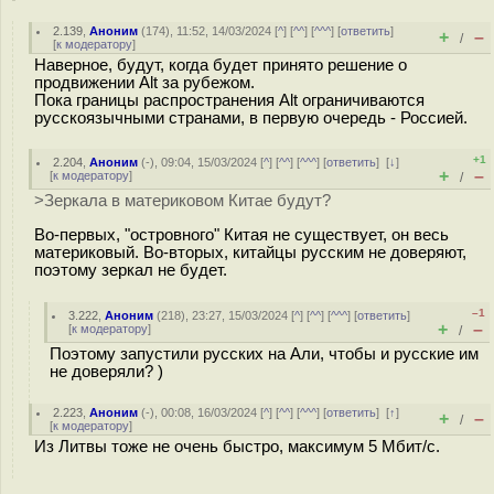
2.139
,
Аноним
(
174
), 11:52, 14/03/2024 [
^
] [
^^
] [
^^^
] [
ответить
]
+
–
/
[
к модератору
]
Наверное, будут, когда будет принято решение о
продвижении Alt за рубежом.
Пока границы распространения Alt ограничиваются
русскоязычными странами, в первую очередь - Россией.
+1
2.204
,
Аноним
(
-
), 09:04, 15/03/2024 [
^
] [
^^
] [
^^^
] [
ответить
]
[
↓
]
+
–
[
к модератору
]
/
>Зеркала в материковом Китае будут?
Во-первых, "островного" Китая не существует, он весь
материковый. Во-вторых, китайцы русским не доверяют,
поэтому зеркал не будет.
–1
3.222
,
Аноним
(
218
), 23:27, 15/03/2024 [
^
] [
^^
] [
^^^
] [
ответить
]
+
–
[
к модератору
]
/
Поэтому запустили русских на Али, чтобы и русские им
не доверяли? )
2.223
,
Аноним
(
-
), 00:08, 16/03/2024 [
^
] [
^^
] [
^^^
] [
ответить
]
[
↑
]
+
–
/
[
к модератору
]
Из Литвы тоже не очень быстро, максимум 5 Мбит/с.