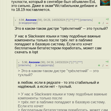
тухлости, который в сентябре был объявлен EoL
это сильно. Даже в окам^Wстабильном дебиане и
то 18.19 поставляется.
+2
4.94
,
Аноним
(
94
), 04:26, 14/03/2024 [
^
] [
^^
] [
^^^
] [
ответить
]
+
–
[
к модератору
]
/
Это в каком-таком дистре "трёхлетний" -- это тухлый?
У нас в Slackware языки и тому подобные важные
компоненты только после трёх лет в паблике
попадают в базовую систему. Если кто хочет
бесплатным бетатестером поработать, может сам
скачать в /opt
+4
5.96
,
Аноним
(
96
), 04:36, 14/03/2024 [
^
] [
^^
] [
^^^
]
+
–
[
ответить
]
[
к модератору
]
/
> Это в каком-таком дистре "трёхлетний" -- это
тухлый?
в любом. если в редхате - то это стабильный и
надёжный. а если нет - тухлый.
> У нас в Slackware языки и тому подобные важные
компоненты только после
> трёх лет в паблике попадают в базовую систему.
Если кто хочет
> бесплатным бетатестером поработать, может сам