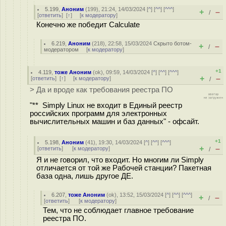
5.199
,
Аноним
(
199
), 21:24, 14/03/2024 [
^
] [
^^
] [
^^^
]
+
–
/
[
ответить
]
[
↑
] [
к модератору
]
Конечно же победит Calculate
6.219
,
Аноним
(
218
), 22:58, 15/03/2024
Скрыто ботом-
+
–
/
модератором
[
к модератору
]
+1
4.119
,
тоже Аноним
(
ok
), 09:59, 14/03/2024 [
^
] [
^^
] [
^^^
]
+
–
[
ответить
]
[
↑
] [
к модератору
]
/
> Да и вроде как требования реестра ПО
"** Simply Linux не входит в Единый реестр
российских программ для электронных
вычислительных машин и баз данных" - офсайт.
+1
5.198
,
Аноним
(
41
), 19:30, 14/03/2024 [
^
] [
^^
] [
^^^
]
+
–
[
ответить
]
[
к модератору
]
/
Я и не говорил, что входит. Но многим ли Simply
отличается от той же Рабочей станции? Пакетная
база одна, лишь другое ДЕ.
6.207
,
тоже Аноним
(
ok
), 13:52, 15/03/2024 [
^
] [
^^
] [
^^^
]
+
–
/
[
ответить
]
[
к модератору
]
Тем, что не соблюдает главное требование
реестра ПО.