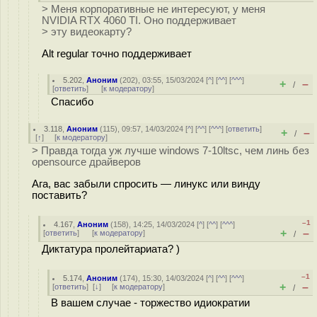
> Меня корпоративные не интересуют, у меня
NVIDIA RTX 4060 TI. Оно поддерживает
> эту видеокарту?
Alt regular точно поддерживает
5.202
,
Аноним
(
202
), 03:55, 15/03/2024 [
^
] [
^^
] [
^^^
]
+
–
/
[
ответить
]
[
к модератору
]
Спасибо
3.118
,
Аноним
(
115
), 09:57, 14/03/2024 [
^
] [
^^
] [
^^^
] [
ответить
]
+
–
/
[
↑
] [
к модератору
]
> Правда тогда уж лучше windows 7-10ltsc, чем линь без
opensource драйверов
Ага, вас забыли спросить — линукс или винду
поставить?
–1
4.167
,
Аноним
(
158
), 14:25, 14/03/2024 [
^
] [
^^
] [
^^^
]
+
–
[
ответить
]
[
к модератору
]
/
Диктатура пролейтариата? )
–1
5.174
,
Аноним
(
174
), 15:30, 14/03/2024 [
^
] [
^^
] [
^^^
]
+
–
[
ответить
]
[
↓
] [
к модератору
]
/
В вашем случае - торжество идиократии