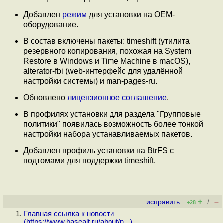
Добавлен
режим
для установки на OEM-
оборудование.
В состав включены пакеты: timeshift (утилита
резервного копирования, похожая на System
Restore в Windows и Time Machine в macOS),
alterator-fbi (web-интерфейс для удалённой
настройки системы) и man-pages-ru.
Обновлено
лицензионное соглашение
.
В профилях установки для раздела "Групповые
политики" появилась возможность более тонкой
настройки набора устанавливаемых пакетов.
Добавлен профиль установки на BtrFS с
подтомами для поддержки timeshift.
+
–
исправить
/
+28
Главная ссылка к новости
(
https://www.basealt.ru/about/n...
)