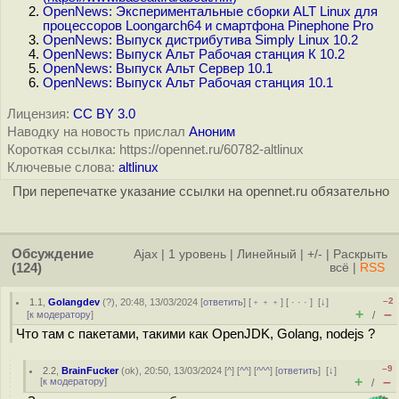
OpenNews: Экспериментальные сборки ALT Linux для
процессоров Loongarch64 и смартфона Pinephone Pro
OpenNews: Выпуск дистрибутива Simply Linux 10.2
OpenNews: Выпуск Альт Рабочая станция К 10.2
OpenNews: Выпуск Альт Сервер 10.1
OpenNews: Выпуск Альт Рабочая станция 10.1
Лицензия:
CC BY 3.0
Наводку на новость прислал
Аноним
Короткая ссылка: https://opennet.ru/60782-altlinux
Ключевые слова:
altlinux
При перепечатке указание ссылки на opennet.ru обязательно
Обсуждение
Ajax
|
1 уровень
|
Линейный
|
+/-
|
Раскрыть
(124)
всё
|
RSS
–2
1.1
,
Golangdev
(
?
), 20:48, 13/03/2024 [
ответить
] [
﹢﹢﹢
] [
· · ·
]
[
↓
]
+
–
[
к модератору
]
/
Что там с пакетами, такими как OpenJDK, Golang, nodejs ?
–9
2.2
,
BrainFucker
(
ok
), 20:50, 13/03/2024 [
^
] [
^^
] [
^^^
] [
ответить
]
[
↓
]
+
–
[
к модератору
]
/