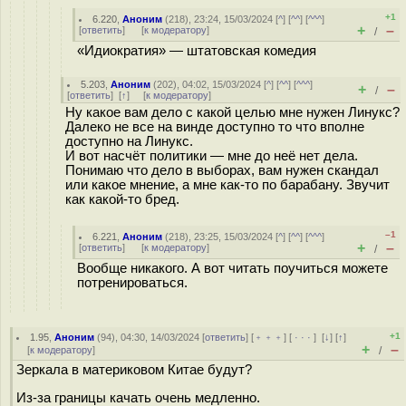
+1
6.220
,
Аноним
(
218
), 23:24, 15/03/2024 [
^
] [
^^
] [
^^^
]
+
–
[
ответить
]
[
к модератору
]
/
«Идиократия» — штатовская комедия
5.203
,
Аноним
(
202
), 04:02, 15/03/2024 [
^
] [
^^
] [
^^^
]
+
–
/
[
ответить
]
[
↑
] [
к модератору
]
Ну какое вам дело с какой целью мне нужен Линукс?
Далеко не все на винде доступно то что вполне
доступно на Линукс.
И вот насчёт политики — мне до неё нет дела.
Понимаю что дело в выборах, вам нужен скандал
или какое мнение, а мне как-то по барабану. Звучит
как какой-то бред.
–1
6.221
,
Аноним
(
218
), 23:25, 15/03/2024 [
^
] [
^^
] [
^^^
]
+
–
[
ответить
]
[
к модератору
]
/
Вообще никакого. А вот читать поучиться можете
потренироваться.
+1
1.95
,
Аноним
(
94
), 04:30, 14/03/2024 [
ответить
] [
﹢﹢﹢
] [
· · ·
]
[
↓
] [
↑
]
+
–
[
к модератору
]
/
Зеркала в материковом Китае будут?
Из-за границы качать очень медленно.