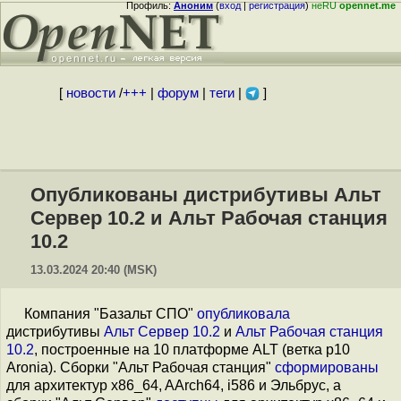
Профиль:
Аноним
(
вход
|
регистрация
)
неRU
opennet.me
[
новости
/
+++
|
форум
|
теги
|
]
Опубликованы дистрибутивы Альт
Сервер 10.2 и Альт Рабочая станция
10.2
13.03.2024 20:40 (MSK)
Компания "Базальт СПО"
опубликовала
дистрибутивы
Альт Сервер 10.2
и
Альт Рабочая станция
10.2
, построенные на 10 платформе ALT (ветка p10
Aronia). Сборки "Альт Рабочая станция"
сформированы
для архитектур x86_64, AArch64, i586 и Эльбрус, а