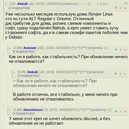
+2
1.97
,
AleksK
(
ok
), 04:53, 14/03/2024 [
ответить
] [
﹢﹢﹢
] [
· · ·
]
[
↓
] [
↑
]
+
–
[
к модератору
]
/
Уже несколько месяцев использую дома Ximper Linux
это по сути ALT Regular с Gnome. Отличный
дистрибутив для дома, ролинг, свежие компоненты и
софт, сразу подключён flathub, а epm умеет ставить кучу
стороннего софта, да и в самом сизифе пакетов поболее чем
у Debian.
2.140
,
Аноним
(
152
), 11:53, 14/03/2024 [
^
] [
^^
] [
^^^
] [
ответить
]
[
↓
]
+
–
/
[
к модератору
]
Как он в работе, как стабильность? При обновлении ничего
не отваливается?
3.170
,
AleksK
(
ok
), 14:34, 14/03/2024 [
^
] [
^^
] [
^^^
] [
ответить
]
+
–
/
[
к модератору
]
> Как он в работе, как стабильность? При
обновлении ничего не отваливается?
В работе отлично, все стабильно, у меня ничего при
обновлениях не отваливалось
2.160
,
danonimous
(
?
), 13:53, 14/03/2024 [
^
] [
^^
] [
^^^
] [
ответить
]
[
↑
]
+
–
/
[
к модератору
]
У меня этот epm не хочет обновлять discord, а без
обновления он не работает.