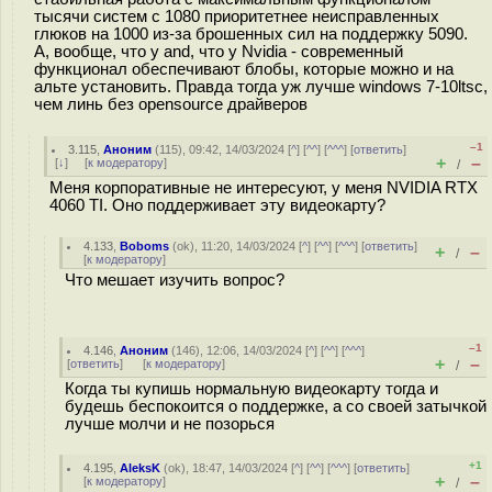
тысячи систем с 1080 приоритетнее неисправленных
глюков на 1000 из-за брошенных сил на поддержку 5090.
А, вообще, что у and, что у Nvidia - современный
функционал обеспечивают блобы, которые можно и на
альте установить. Правда тогда уж лучше windows 7-10ltsc,
чем линь без opensource драйверов
–1
3.115
,
Аноним
(
115
), 09:42, 14/03/2024 [
^
] [
^^
] [
^^^
] [
ответить
]
+
–
[
↓
] [
к модератору
]
/
Меня корпоративные не интересуют, у меня NVIDIA RTX
4060 TI. Оно поддерживает эту видеокарту?
4.133
,
Boboms
(
ok
), 11:20, 14/03/2024 [
^
] [
^^
] [
^^^
] [
ответить
]
+
–
/
[
к модератору
]
Что мешает изучить вопрос?
–1
4.146
,
Аноним
(
146
), 12:06, 14/03/2024 [
^
] [
^^
] [
^^^
]
+
–
[
ответить
]
[
к модератору
]
/
Когда ты купишь нормальную видеокарту тогда и
будешь беспокоится о поддержке, а со своей затычкой
лучше молчи и не позорься
+1
4.195
,
AleksK
(
ok
), 18:47, 14/03/2024 [
^
] [
^^
] [
^^^
] [
ответить
]
+
–
[
к модератору
]
/