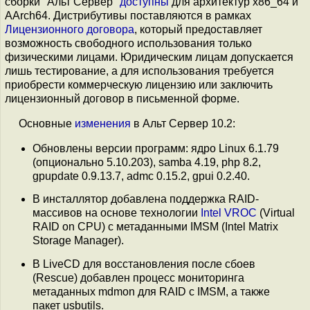
сборки "Альт Сервер"
доступны
для архитектур x86_64 и
AArch64. Дистрибутивы поставляются в рамках
Лицензионного договора
, который предоставляет
возможность свободного использования только
физическими лицами. Юридическим лицам допускается
лишь тестирование, а для использования требуется
приобрести коммерческую лицензию или заключить
лицензионный договор в письменной форме.
Основные
изменения
в Альт Сервер 10.2:
Обновлены версии программ: ядро Linux 6.1.79
(опционально 5.10.203), samba 4.19, php 8.2,
gpupdate 0.9.13.7, admc 0.15.2, gpui 0.2.40.
В инсталлятор добавлена поддержка RAID-
массивов на основе технологии
Intel VROC
(Virtual
RAID on CPU) с метаданными IMSM (Intel Matrix
Storage Manager).
В LiveCD для восстановления после сбоев
(Rescue) добавлен процесс мониторинга
метаданных mdmon для RAID c IMSM, а также
пакет usbutils.