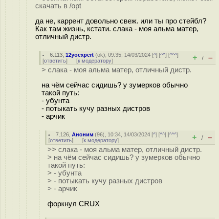
скачать в /opt
да не, каррент довольно свеж. или ты про стейбл?
Как там жизнь, кстати. слака - моя альма матер,
отличный дистр.
6.113
,
12yoexpert
(
ok
), 09:35, 14/03/2024 [
^
] [
^^
] [
^^^
]
+
–
/
[
ответить
]
[
к модератору
]
> слака - моя альма матер, отличный дистр.
на чём сейчас сидишь? у зумерков обычно
такой путь:
- убунта
- потыкать кучу разных дистров
- арчик
7.126
,
Аноним
(
96
), 10:34, 14/03/2024 [
^
] [
^^
] [
^^^
]
+
–
/
[
ответить
]
[
к модератору
]
>> слака - моя альма матер, отличный дистр.
> на чём сейчас сидишь? у зумерков обычно
такой путь:
> - убунта
> - потыкать кучу разных дистров
> - арчик
форкнул CRUX