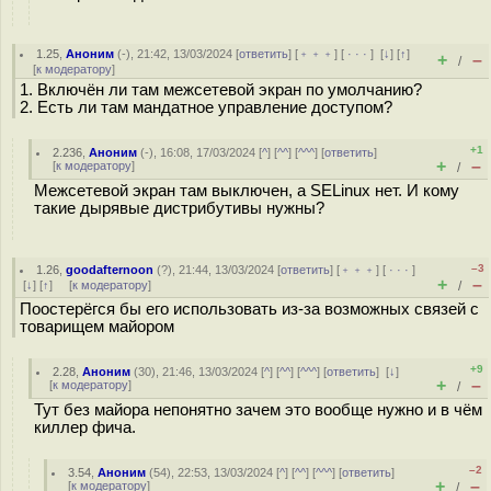
1.25
,
Аноним
(
-
), 21:42, 13/03/2024 [
ответить
] [
﹢﹢﹢
] [
· · ·
]
[
↓
] [
↑
]
+
–
/
[
к модератору
]
1. Включён ли там межсетевой экран по умолчанию?
2. Есть ли там мандатное управление доступом?
+1
2.236
,
Аноним
(
-
), 16:08, 17/03/2024 [
^
] [
^^
] [
^^^
] [
ответить
]
+
–
[
к модератору
]
/
Межсетевой экран там выключен, а SELinux нет. И кому
такие дырявые дистрибутивы нужны?
–3
1.26
,
goodafternoon
(
?
), 21:44, 13/03/2024 [
ответить
] [
﹢﹢﹢
] [
· · ·
]
+
–
[
↓
] [
↑
] [
к модератору
]
/
Поостерёгся бы его использовать из-за возможных связей с
товарищем майором
+9
2.28
,
Аноним
(
30
), 21:46, 13/03/2024 [
^
] [
^^
] [
^^^
] [
ответить
]
[
↓
]
+
–
[
к модератору
]
/
Тут без майора непонятно зачем это вообще нужно и в чём
киллер фича.
–2
3.54
,
Аноним
(
54
), 22:53, 13/03/2024 [
^
] [
^^
] [
^^^
] [
ответить
]
+
–
[
к модератору
]
/