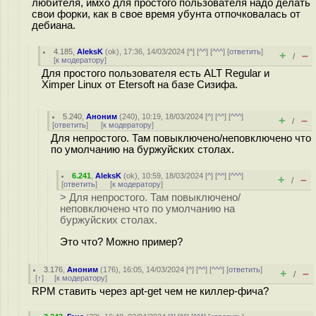
любителя, имхо для простого пользователя надо делать
свои форки, как в свое время убунта отпочковалась от
дебиана.
4.185
,
AleksK
(
ok
), 17:36, 14/03/2024 [
^
] [
^^
] [
^^^
] [
ответить
]
+
–
/
[
к модератору
]
Для простого пользователя есть ALT Regular и
Ximper Linux от Etersoft на базе Сизифа.
5.240
,
Аноним
(
240
), 10:19, 18/03/2024 [
^
] [
^^
] [
^^^
]
+
–
/
[
ответить
]
[
к модератору
]
Для непростого. Там повыключено/неповключено что
по умолчанию на буржуйских столах.
6.241
,
AleksK
(
ok
), 10:59, 18/03/2024 [
^
] [
^^
] [
^^^
]
+
–
/
[
ответить
]
[
к модератору
]
> Для непростого. Там повыключено/
неповключено что по умолчанию на
буржуйских столах.
Это что? Можно пример?
3.176
,
Аноним
(
176
), 16:05, 14/03/2024 [
^
] [
^^
] [
^^^
] [
ответить
]
+
–
/
[
↑
] [
к модератору
]
RPM ставить через apt-get чем не киллер-фича?