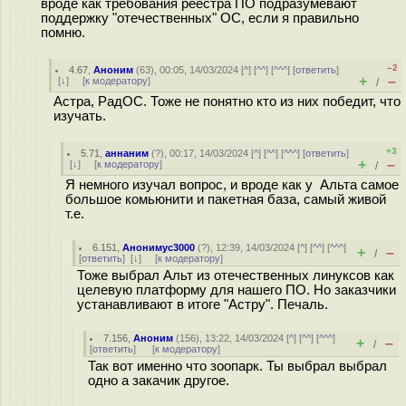
вроде как требования реестра ПО подразумевают
поддержку "отечественных" ОС, если я правильно
помню.
–2
4.67
,
Аноним
(
63
), 00:05, 14/03/2024 [
^
] [
^^
] [
^^^
] [
ответить
]
+
–
[
↓
] [
к модератору
]
/
Астра, РадОС. Тоже не понятно кто из них победит, что
изучать.
+3
5.71
,
аннаним
(
?
), 00:17, 14/03/2024 [
^
] [
^^
] [
^^^
] [
ответить
]
+
–
[
↓
] [
к модератору
]
/
Я немного изучал вопрос, и вроде как у Альта самое
большое комьюнити и пакетная база, самый живой
т.е.
6.151
,
Анонимус3000
(
?
), 12:39, 14/03/2024 [
^
] [
^^
] [
^^^
]
+
–
/
[
ответить
]
[
↓
] [
к модератору
]
Тоже выбрал Альт из отечественных линуксов как
целевую платформу для нашего ПО. Но заказчики
устанавливают в итоге "Астру". Печаль.
7.156
,
Аноним
(
156
), 13:22, 14/03/2024 [
^
] [
^^
] [
^^^
]
+
–
/
[
ответить
]
[
к модератору
]
Так вот именно что зоопарк. Ты выбрал выбрал
одно а закачик другое.