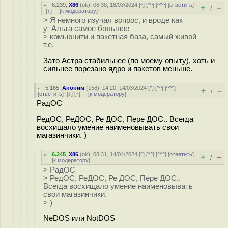
6.239
,
X86
(
ok
), 06:38, 18/03/2024 [
^
] [
^^
] [
^^^
] [
ответить
]
+
–
/
[
↑
] [
к модератору
]
> Я немного изучал вопрос, и вроде как
у Альта самое большое
> комьюнити и пакетная база, самый живой
т.е.
Зато Астра стабильнее (по моему опыту), хоть и
сильнее порезано ядро и пакетов меньше.
5.165
,
Аноним
(
158
), 14:20, 14/03/2024 [
^
] [
^^
] [
^^^
]
+
–
/
[
ответить
]
[
↓
] [
↑
] [
к модератору
]
РадОС
РедОС, РеДОС, Ре ДОС, Пере ДОС.. Всегда
восхищало умение наименовывать свои
магазинчики. )
6.245
,
X86
(
ok
), 08:31, 14/04/2024 [
^
] [
^^
] [
^^^
] [
ответить
]
+
–
/
[
к модератору
]
> РадОС
> РедОС, РеДОС, Ре ДОС, Пере ДОС..
Всегда восхищало умение наименовывать
свои магазинчики.
> )
NeDOS или NotDOS