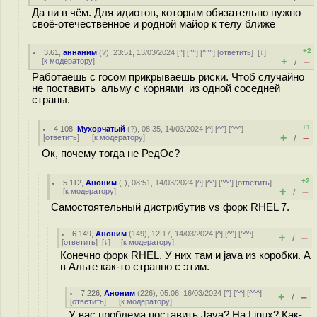
Да ни в чём. Для идиотов, которым обязательно нужно
своё-отечественное и родной майор к телу ближе
+2
3.61
,
аннаним
(
?
), 23:51, 13/03/2024 [
^
] [
^^
] [
^^^
] [
ответить
]
[
↓
]
+
–
[
к модератору
]
/
Работаешь с госом прикрываешь риски. Чтоб случайно
не поставить альму с корнями из одной соседней
страны.
+1
4.108
,
Мухорчатый
(
?
), 08:35, 14/03/2024 [
^
] [
^^
] [
^^^
]
+
–
[
ответить
]
[
к модератору
]
/
Ок, почему тогда не РедОс?
+2
5.112
,
Аноним
(
-
), 08:51, 14/03/2024 [
^
] [
^^
] [
^^^
] [
ответить
]
+
–
[
к модератору
]
/
Самостоятельный дистрибутив vs форк RHEL 7.
6.149
,
Аноним
(
149
), 12:17, 14/03/2024 [
^
] [
^^
] [
^^^
]
+
–
/
[
ответить
]
[
↓
] [
к модератору
]
Конечно форк RHEL. У них там и java из коробки. А
в Альте как-то странно с этим.
7.226
,
Аноним
(
226
), 05:06, 16/03/2024 [
^
] [
^^
] [
^^^
]
+
–
/
[
ответить
]
[
к модератору
]
У вас проблема поставить Java? На Linux? Как-