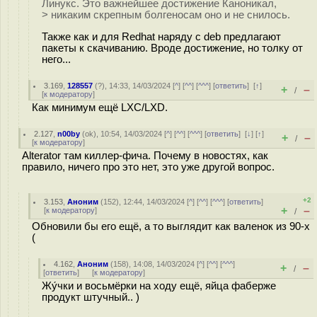
Линукс. Это важнейшее достижение Каноникал,
> никаким скрепным болгеносам оно и не снилось.
Также как и для Redhat наряду с deb предлагают
пакеты к скачиванию. Вроде достижение, но толку от
него...
3.169
,
128557
(
?
), 14:33, 14/03/2024 [
^
] [
^^
] [
^^^
] [
ответить
]
[
↑
]
+
–
/
[
к модератору
]
Как минимум ещё LXC/LXD.
2.127
,
n00by
(
ok
), 10:54, 14/03/2024 [
^
] [
^^
] [
^^^
] [
ответить
]
[
↓
] [
↑
]
+
–
/
[
к модератору
]
Alterator там киллер-фича. Почему в новостях, как
правило, ничего про это нет, это уже другой вопрос.
+2
3.153
,
Аноним
(
152
), 12:44, 14/03/2024 [
^
] [
^^
] [
^^^
] [
ответить
]
+
–
[
к модератору
]
/
Обновили бы его ещё, а то выглядит как валенок из 90-х
(
4.162
,
Аноним
(
158
), 14:08, 14/03/2024 [
^
] [
^^
] [
^^^
]
+
–
/
[
ответить
]
[
к модератору
]
Жу́чки и восьмёрки на ходу ещё, яйца фаберже
продукт штучный.. )