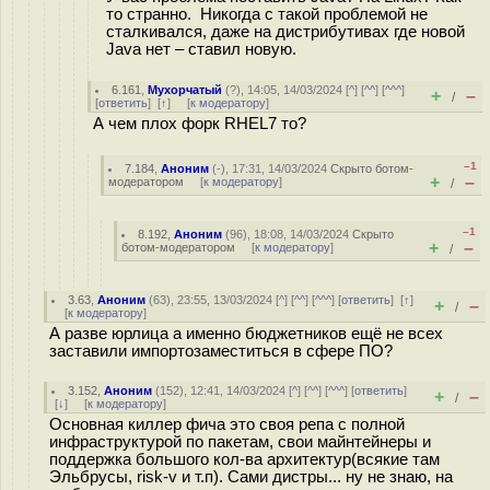
то странно. Никогда с такой проблемой не
сталкивался, даже на дистрибутивах где новой
Java нет – ставил новую.
6.161
,
Мухорчатый
(
?
), 14:05, 14/03/2024 [
^
] [
^^
] [
^^^
]
+
–
/
[
ответить
]
[
↑
] [
к модератору
]
А чем плох форк RHEL7 то?
–1
7.184
,
Аноним
(
-
), 17:31, 14/03/2024
Скрыто ботом-
+
–
модератором
[
к модератору
]
/
–1
8.192
,
Аноним
(
96
), 18:08, 14/03/2024
Скрыто
+
–
ботом-модератором
[
к модератору
]
/
3.63
,
Аноним
(
63
), 23:55, 13/03/2024 [
^
] [
^^
] [
^^^
] [
ответить
]
[
↑
]
+
–
/
[
к модератору
]
А разве юрлица а именно бюджетников ещё не всех
заставили импортозаместиться в сфере ПО?
3.152
,
Аноним
(
152
), 12:41, 14/03/2024 [
^
] [
^^
] [
^^^
] [
ответить
]
+
–
/
[
↓
] [
к модератору
]
Основная киллер фича это своя репа с полной
инфраструктурой по пакетам, свои майнтейнеры и
поддержка большого кол-ва архитектур(всякие там
Эльбрусы, risk-v и т.п). Сами дистры... ну не знаю, на