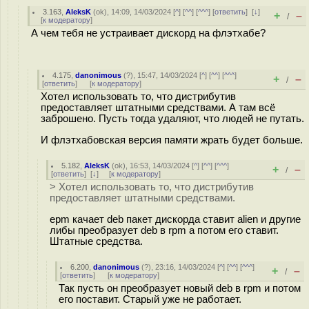
3.163
,
AleksK
(
ok
), 14:09, 14/03/2024 [
^
] [
^^
] [
^^^
] [
ответить
]
[
↓
]
+
–
/
[
к модератору
]
А чем тебя не устраивает дискорд на флэтхабе?
4.175
,
danonimous
(
?
), 15:47, 14/03/2024 [
^
] [
^^
] [
^^^
]
+
–
/
[
ответить
]
[
к модератору
]
Хотел использовать то, что дистрибутив
предоставляет штатными средствами. А там всё
заброшено. Пусть тогда удаляют, что людей не путать.
И флэтхабовская версия памяти жрать будет больше.
5.182
,
AleksK
(
ok
), 16:53, 14/03/2024 [
^
] [
^^
] [
^^^
]
+
–
/
[
ответить
]
[
↓
] [
к модератору
]
> Хотел использовать то, что дистрибутив
предоставляет штатными средствами.
epm качает deb пакет дискорда ставит alien и другие
либы преобразует deb в rpm а потом его ставит.
Штатные средства.
6.200
,
danonimous
(
?
), 23:16, 14/03/2024 [
^
] [
^^
] [
^^^
]
+
–
/
[
ответить
]
[
к модератору
]
Так пусть он преобразует новый deb в rpm и потом
его поставит. Старый уже не работает.