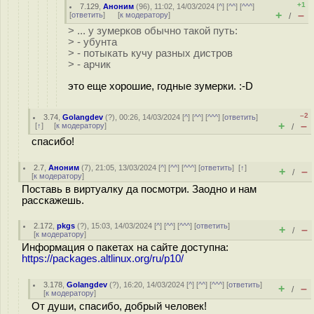
+1
7.129
,
Аноним
(
96
), 11:02, 14/03/2024 [
^
] [
^^
] [
^^^
]
+
–
[
ответить
]
[
к модератору
]
/
> ... у зумерков обычно такой путь:
> - убунта
> - потыкать кучу разных дистров
> - арчик
это еще хорошие, годные зумерки. :-D
–2
3.74
,
Golangdev
(
?
), 00:26, 14/03/2024 [
^
] [
^^
] [
^^^
] [
ответить
]
+
–
[
↑
] [
к модератору
]
/
спасибо!
2.7
,
Аноним
(
7
), 21:05, 13/03/2024 [
^
] [
^^
] [
^^^
] [
ответить
]
[
↑
]
+
–
/
[
к модератору
]
Поставь в виртуалку да посмотри. Заодно и нам
расскажешь.
2.172
,
pkgs
(
?
), 15:03, 14/03/2024 [
^
] [
^^
] [
^^^
] [
ответить
]
+
–
/
[
к модератору
]
Информация о пакетах на сайте доступна:
https://packages.altlinux.org/ru/p10/
3.178
,
Golangdev
(
?
), 16:20, 14/03/2024 [
^
] [
^^
] [
^^^
] [
ответить
]
+
–
/
[
к модератору
]
От души, спасибо, добрый человек!