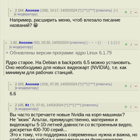
2.164
,
Аноним
(
158
), 14:17, 14/03/2024 [
^
] [
^^
] [
^^^
] [
ответить
]
[
↑
]
+
–
/
[
к модератору
]
Например, расширить меню, чтоб влезало писание
названий? 😁
1.92
,
Аноним
(
92
), 03:30, 14/03/2024 [
ответить
] [
﹢﹢﹢
] [
· · ·
]
[
↓
] [
↑
]
+
–
/
[
к модератору
]
> Обновлены версии программ: ядро Linux 6.1.79
Ядро старое. На Debian в backports 6.5 можно установить.
Оно необходимо для новых видеокарт (NVIDIA), т.е. как
минимум для рабочих станций.
2.103
,
Аноним
(
103
), 07:28, 14/03/2024 [
^
] [
^^
] [
^^^
] [
ответить
]
+
–
/
[
к модератору
]
6.6
2.105
,
Kt
(
?
), 07:41, 14/03/2024 [
^
] [
^^
] [
^^^
] [
ответить
]
+
–
/
[
к модератору
]
Вы часто встречаете новые Nvidia на корп-машинах?
Не "моих" Альтах, преимущественно, материнки и
видеокарты 5-10-летней давности со встроенным видео,
дискретки 400-700 серий...
Это к тому, что поддержка современных нужна и важна, но
стабильная работа с максимальным функционалом