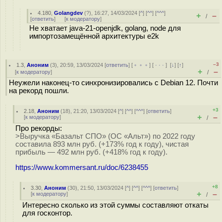
4.180
,
Golangdev
(
?
), 16:27, 14/03/2024 [
^
] [
^^
] [
^^^
]
+
–
/
[
ответить
]
[
к модератору
]
Не хватает java-21-openjdk, golang, node для
импортозамещённой архитектуры e2k
–3
1.3
,
Аноним
(
3
), 20:59, 13/03/2024 [
ответить
] [
﹢﹢﹢
] [
· · ·
]
[
↓
] [
↑
]
+
–
[
к модератору
]
/
Неужели наконец-то синхронизировались с Debian 12. Почти
на рекорд пошли.
+3
2.18
,
Аноним
(
18
), 21:20, 13/03/2024 [
^
] [
^^
] [
^^^
] [
ответить
]
+
–
[
к модератору
]
/
Про рекорды:
>Выручка «Базальт СПО» (ОС «Альт») по 2022 году
составила 893 млн руб. (+173% год к году), чистая
прибыль — 492 млн руб. (+418% год к году).
https://www.kommersant.ru/doc/6238455
+8
3.30
,
Аноним
(
30
), 21:50, 13/03/2024 [
^
] [
^^
] [
^^^
] [
ответить
]
+
–
[
к модератору
]
/
Интересно сколько из этой суммы составляют oткaты
для гocкoнтор.