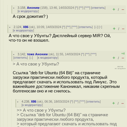
3.158
,
Аноним
(
158
), 13:46, 14/03/2024 [
^
] [
^^
] [
^^^
] [
ответить
]
+
–
/
[
к модератору
]
А срок дожития? )
2.124
,
X86
(
ok
), 10:09, 14/03/2024 [
^
] [
^^
] [
^^^
] [
ответить
]
[
↓
] [
↑
]
+
–
/
[
к модератору
]
А что свое у Убунты? Дисплейный сервер MIR? Ой,
что-то он не взошел.
+4
3.142
,
тоже Аноним
(
ok
), 11:55, 14/03/2024 [
^
] [
^^
] [
^^^
]
+
–
[
ответить
]
[
↓
] [
к модератору
]
/
> А что свое у Убунты?
Ссылка "deb for Ubuntu (64 Bit)" на страничке
загрузки практически любого продукта, который
предлагают скачать и использовать под Линукс. Это
важнейшее достижение Каноникал, никаким скрепным
болгеносам оно и не снилось.
4.238
,
X86
(
ok
), 06:36, 18/03/2024 [
^
] [
^^
] [
^^^
] [
ответить
]
+
–
/
[
к модератору
]
>> А что свое у Убунты?
> Ссылка "deb for Ubuntu (64 Bit)" на страничке
загрузки практически любого продукта,
> который предлагают скачать и использовать под