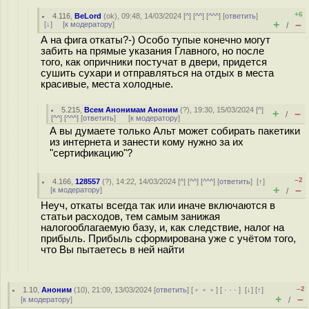
+6
4.116
,
BeLord
(
ok
), 09:48, 14/03/2024 [
^
] [
^^
] [
^^^
] [
ответить
]
+
–
[
↓
] [
к модератору
]
/
А на фига откаты?-) Особо тупые конечно могут
забить на прямые указания Главного, но после
того, как опричники постучат в двери, придется
сушить сухари и отправляться на отдых в места
красивые, места холодные.
5.215
,
Всем Анонимам Аноним
(
?
), 19:30, 15/03/2024 [
^
]
+
–
/
[
^^
] [
^^^
] [
ответить
]
[
к модератору
]
А вы думаете только Альт может собирать пакетики
из интернета и занести кому нужно за их
"сертификацию"?
–2
4.166
,
128557
(
?
), 14:22, 14/03/2024 [
^
] [
^^
] [
^^^
] [
ответить
]
[
↑
]
+
–
[
к модератору
]
/
Неуч, откаты всегда так или иначе включаются в
статьи расходов, тем самым занижая
налогооблагаемую базу, и, как следствие, налог на
прибыль. Прибыль сформирована уже с учётом того,
что Вы пытаетесь в ней найти
–2
1.10
,
Аноним
(
10
), 21:09, 13/03/2024 [
ответить
] [
﹢﹢﹢
] [
· · ·
]
[
↓
] [
↑
]
+
–
[
к модератору
]
/