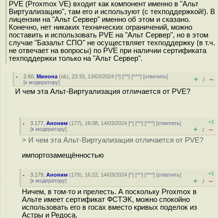
PVE (Proxmox VE) входит как компонент именно в "Альт
Виртуализацию", там его и используют (с техподдержкой!). В
лицензии на "Альт Сервер" именно об этом и сказано.
Конечно, нет никаких технических ограничений, можно
поставить и использовать PVE на "Альт Сервер", но в этом
случае "Базальт СПО" не осуществляет техподдержку (в т.ч.
не отвечает на вопросы) по PVE при наличии сертификата
техподдержки только на "Альт Сервер".
2.60
,
Минона
(
ok
), 23:33, 13/03/2024 [
^
] [
^^
] [
^^^
] [
ответить
]
+
–
/
[
к модератору
]
И чем эта Альт-Виртуализация отличается от PVE?
+1
3.177
,
Аноним
(
177
), 16:08, 14/03/2024 [
^
] [
^^
] [
^^^
] [
ответить
]
+
–
[
к модератору
]
/
> И чем эта Альт-Виртуализация отличается от PVE?
импортозамещённостью
+1
3.179
,
Аноним
(
179
), 16:22, 14/03/2024 [
^
] [
^^
] [
^^^
] [
ответить
]
+
–
[
к модератору
]
/
Ничем, в том-то и прелесть. А поскольку Proxmox в
Альте имеет сертификат ФСТЭК, можно спокойно
использовать его в госах вместо кривых поделок из
Астры и Редоса.