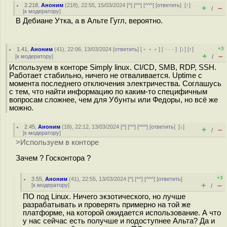
2.218
,
Аноним
(
218
), 22:55, 15/03/2024 [
^
] [
^^
] [
^^^
] [
ответить
]
[
↑
]
+
–
/
[
к модератору
]
В Дебиане Утка, а в Альте Гугл, вероятно.
+3
1.41
,
Аноним
(
41
), 22:06, 13/03/2024 [
ответить
] [
﹢﹢﹢
] [
· · ·
]
[
↓
] [
↑
]
+
–
[
к модератору
]
/
Используем в конторе Simply linux. CI/CD, SMB, RDP, SSH.
Работает стабильно, ничего не отваливается. Uptime с
момента последнего отключения электричества. Соглашусь
с тем, что найти информацию по каким-то специфичным
вопросам сложнее, чем для Убунты или Федоры, но всё же
можно.
2.45
,
Аноним
(
18
), 22:12, 13/03/2024 [
^
] [
^^
] [
^^^
] [
ответить
]
[
↓
]
+
–
/
[
к модератору
]
>Используем в конторе
Зачем ? Госконтора ?
+3
3.55
,
Аноним
(
41
), 22:55, 13/03/2024 [
^
] [
^^
] [
^^^
] [
ответить
]
+
–
[
к модератору
]
/
ПО под Linux. Ничего экзотического, но лучше
разрабатывать и проверять примерно на той же
платформе, на которой ожидается использование. А что
у нас сейчас есть получше и подоступнее Альта? Да и