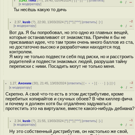
3.243
,
Гена
(
??
), 16:40, 02/04/2024 [
^
] [
^^
] [
^^^
] [
ответить
]
+
–
/
[
к модератору
]
Ты несёшь какую то дичь
–2
2.37
,
kusb
(
?
), 22:00, 13/03/2024 [
^
] [
^^
] [
^^^
] [
ответить
]
[
↑
]
+
–
[
к модератору
]
/
Вот да. Я бы попробовал, но это одно из главных вещей,
которые останавливают от знакомства. Причём я бы не
присваивал идее, что там троян очень много баллов из ста,
но достаточно высоко и разработчики находятся под
контролем.
Я могу не только подвести себя под риски, но и расстроить
родителей и подвести знакомых людей, разрушая тайну
переписки с ними. Посадить могут не только меня.
–2
1.27
,
Аноним
(
30
), 21:45, 13/03/2024 [
ответить
] [
﹢﹢﹢
] [
· · ·
]
[
↓
] [
↑
]
+
–
[
к модератору
]
/
Cкpeпнo. А своё что-то есть в этом дистрибутиве, кроме
перебитых копирайтов и скучных обоев? В чём киллер фича
и почему я должен хотя бы отдалённо задуматься
протестить это на виртуалке, вместе какого-нибудь дебиана?
–1
2.34
,
kusb
(
?
), 21:55, 13/03/2024 [
^
] [
^^
] [
^^^
] [
ответить
]
[
↓
]
+
–
[
к модератору
]
/
Ну это собственный дистрибутив, он настолько же свой,