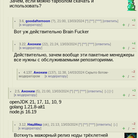
Зачем, если можно тарболом скачать и
использовать?
+3
3.6
,
goodafternoon
(
?
), 21:00, 13/03/2024 [
^
] [
^^
] [
^^^
] [
ответить
]
+
–
[
к модератору
]
/
Вот уж действительно Brain Fucker
+4
3.22
,
Аноним
(
22
), 21:24, 13/03/2024 [
^
] [
^^
] [
^^^
] [
ответить
]
+
–
[
к модератору
]
/
Действительно, зачем вообще эти пакетные менеджеры
все нужны с обслуживаемыми репозиториями.
–2
4.137
,
Аноним
(
137
), 11:38, 14/03/2024
Скрыто ботом-
+
–
модератором
[
к модератору
]
/
+3
2.5
,
Аноним
(
5
), 21:00, 13/03/2024 [
^
] [
^^
] [
^^^
] [
ответить
]
[
↓
] [
↑
]
+
–
[
к модератору
]
/
openJDK 21, 17, 11, 10, 9
golang 1.21.8-alt1
node.js 16.19
–2
3.12
,
НяшМяш
(
ok
), 21:13, 13/03/2024 [
^
] [
^^
] [
^^^
] [
ответить
]
[
↓
]
+
–
[
к модератору
]
/
Воткнуть мажорный релиз ноды трёхлетней