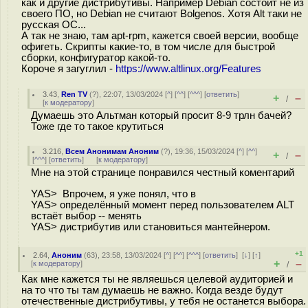
как и другие дистрибутивы. Например Debian состоит не из
своего ПО, но Debian не считают Bolgenos. Хотя Alt таки не
русская ОС...
А так не знаю, там apt-rpm, кажется своей версии, вообще
офигеть. Скрипты какие-то, в том числе для быстрой
сборки, конфигуратор какой-то.
Короче я загуглил -
https://www.altlinux.org/Features
3.43
,
Ren TV
(
?
), 22:07, 13/03/2024 [
^
] [
^^
] [
^^^
] [
ответить
]
+
–
/
[
к модератору
]
Думаешь это Альтман который просит 8-9 трлн бачей?
Тоже где то такое крутиться
3.216
,
Всем Анонимам Аноним
(
?
), 19:36, 15/03/2024 [
^
] [
^^
]
+
–
/
[
^^^
] [
ответить
]
[
к модератору
]
Мне на этой странице понравился честный коментарий
YAS> Впрочем, я уже понял, что в
YAS> определённый момент перед пользователем ALT
встаёт выбор -- менять
YAS> дистрибутив или становиться мантейнером.
+1
2.64
,
Аноним
(
63
), 23:58, 13/03/2024 [
^
] [
^^
] [
^^^
] [
ответить
]
[
↓
] [
↑
]
+
–
[
к модератору
]
/
Как мне кажется ты не являешься целевой аудиторией и
на то что ты там думаешь не важно. Когда везде будут
отечественные дистрибутивы, у тебя не останется выбора.