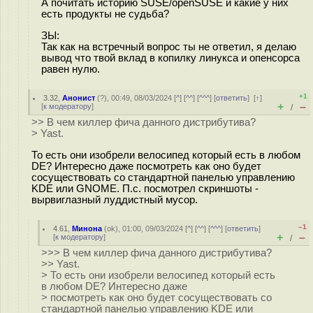
А почитать историю SUSE/openSUSE и какие у них
есть продукты не судьба?
ЗЫ:
Так как на встречный вопрос ты не ответил, я делаю
вывод что твой вклад в копилку линукса и опенсорса
равен нулю.
+1
3.32
,
Анонист
(
?
), 00:49, 08/03/2024 [
^
] [
^^
] [
^^^
] [
ответить
]
[
↑
]
+
–
[
к модератору
]
/
>> В чем киллер фича данного дистрибутива?
> Yast.
То есть они изобрели велосипед который есть в любом
DE? Интересно даже посмотреть как оно будет
сосуществовать со стандартной панелью управлению
KDE или GNOME. П.с. посмотрел скриншоты -
вырвиглазный лyддиcтный мycop.
–1
4.61
,
Минона
(
ok
), 01:00, 09/03/2024 [
^
] [
^^
] [
^^^
] [
ответить
]
+
–
[
к модератору
]
/
>>> В чем киллер фича данного дистрибутива?
>> Yast.
> То есть они изобрели велосипед который есть
в любом DE? Интересно даже
> посмотреть как оно будет сосуществовать со
стандартной панелью управлению KDE или