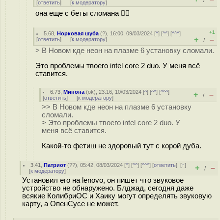
/
[
ответить
]
[
к модератору
]
она еще с беты сломана 🤷‍♂️
+1
5.68
,
Норковая шуба
(
?
), 16:00, 09/03/2024 [
^
] [
^^
] [
^^^
]
+
–
[
ответить
]
[
к модератору
]
/
> В Новом кде неон на плазме 6 установку сломали.
Это проблемы твоего intel core 2 duo. У меня всё
ставится.
6.73
,
Минона
(
ok
), 23:16, 10/03/2024 [
^
] [
^^
] [
^^^
]
+
–
/
[
ответить
]
[
к модератору
]
>> В Новом кде неон на плазме 6 установку
сломали.
> Это проблемы твоего intel core 2 duo. У
меня всё ставится.
Какой-то фетиш не здоровый тут с корой дуба.
3.41
,
Патриот
(
??
), 05:42, 08/03/2024 [
^
] [
^^
] [
^^^
] [
ответить
]
[
↑
]
+
–
/
[
к модератору
]
Установил его на lenovo, он пишет что звуковое
устройство не обнаружено. Блджад, сегодня даже
всякие КолибриОС и Хаику могут определять звуковую
карту, а ОпенСусе не может.