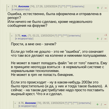
2.74
,
Аноним
(
74
), 17:26, 12/03/2024 [
^
] [
^^
] [
^^^
] [
ответить
]
+
–
/
[
к модератору
]
Ошибка, естественно, была оформлена и отправлена в
репорт?
Или ничего не было сделано, кроме недовольного
сообщения на форуме?
–1
3.75
,
нах.
(
?
), 01:21, 13/03/2024 [
^
] [
^^
] [
^^^
] [
ответить
]
+
–
[
к модератору
]
/
Прости, а мне оно - зачем?
Если до тебя не дошло - это не "ошибка", это означает
что там все делают на коленке и нижними полушариями.
Не может в пакет попадать файл "не от того" пакета. Ему
в принципе неоткуда взяться - в нормальной системе с
нормальными технологиями.
Не может в rpm не попасть бинарник.
Если это происходит - ну в каком-нибудь 2003м это
было простительно (и да, у них и тогда такое бывало). А
сейчас - на таком дистрибутиве надо просто поставить
жырный крест. Что я и сделал.
4.76
,
Аноним
(
74
), 05:55, 13/03/2024 [
^
] [
^^
] [
^^^
] [
ответить
]
+
–
/
[
к модератору
]