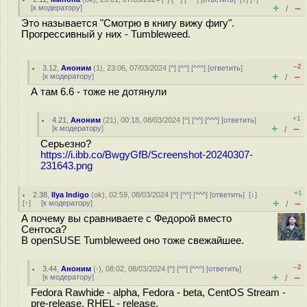
+
–
[
к модератору
]
/
Это называется "Смотрю в книгу вижу фигу".
Прогрессивный у них - Tumbleweed.
–2
3.12
,
Аноним
(
1
), 23:06, 07/03/2024 [
^
] [
^^
] [
^^^
] [
ответить
]
+
–
[
к модератору
]
/
А там 6.6 - тоже не дотянули
+1
4.21
,
Аноним
(
21
), 00:18, 08/03/2024 [
^
] [
^^
] [
^^^
] [
ответить
]
+
–
[
к модератору
]
/
Серьезно?
https://i.ibb.co/BwgyGfB/Screenshot-20240307-
231643.png
+1
2.38
,
Ilya Indigo
(
ok
), 02:59, 08/03/2024 [
^
] [
^^
] [
^^^
] [
ответить
]
[
↓
]
+
–
[
↑
] [
к модератору
]
/
А почему вы сравниваете с Федорой вместо
Сентоса?
В openSUSE Tumbleweed оно тоже свежайшее.
–2
3.44
,
Аноним
(
-
), 08:02, 08/03/2024 [
^
] [
^^
] [
^^^
] [
ответить
]
+
–
[
к модератору
]
/
Fedora Rawhide - alpha, Fedora - beta, CentOS Stream -
pre-release, RHEL - release.