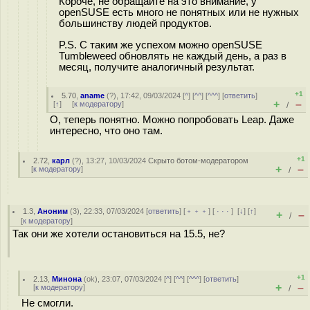
Короче, не обращайте на это внимание, у
openSUSE есть много не понятных или не нужных
большинству людей продуктов.
P.S. С таким же успехом можно openSUSE
Tumbleweed обновлять не каждый день, а раз в
месяц, получите аналогичный результат.
+1
5.70
,
aname
(
?
), 17:42, 09/03/2024 [
^
] [
^^
] [
^^^
] [
ответить
]
+
–
[
↑
] [
к модератору
]
/
О, теперь понятно. Можно попробовать Leap. Даже
интересно, что оно там.
+1
2.72
,
карл
(
?
), 13:27, 10/03/2024
Скрыто ботом-модератором
+
–
[
к модератору
]
/
1.3
,
Аноним
(
3
), 22:33, 07/03/2024 [
ответить
] [
﹢﹢﹢
] [
· · ·
]
[
↓
] [
↑
]
+
–
/
[
к модератору
]
Так они же хотели остановиться на 15.5, не?
+1
2.13
,
Минона
(
ok
), 23:07, 07/03/2024 [
^
] [
^^
] [
^^^
] [
ответить
]
+
–
[
к модератору
]
/
Не смогли.