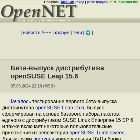
Профиль:
Аноним
(
вход
|
регистрация
)
неRU
opennet.me
[
новости
/
+++
|
форум
|
теги
|
]
Бета-выпуск дистрибутива
openSUSE Leap 15.6
07.03.2024 22:10 (MSK)
Началось
тестирование первого бета-выпуска
дистрибутива
openSUSE Leap 15.6
. Выпуск
сформирован на основе базового набора пакетов,
единого с дистрибутивом SUSE Linux Enterprise 15 SP 6
и также включает некоторые пользовательские
приложения из репозитория
openSUSE Tumbleweed
.
Для загрузки
доступна
универсальная DVD-сборка,