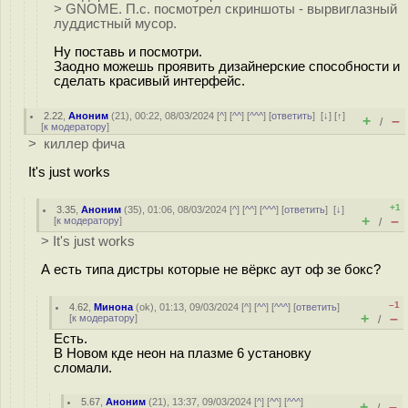
> GNOME. П.с. посмотрел скриншоты - вырвиглазный
лyддиcтный мycop.
Ну поставь и посмотри.
Заодно можешь проявить дизайнерские способности и
сделать красивый интерфейс.
2.22
,
Аноним
(
21
), 00:22, 08/03/2024 [
^
] [
^^
] [
^^^
] [
ответить
]
[
↓
] [
↑
]
+
–
/
[
к модератору
]
> киллер фича
It's just works
+1
3.35
,
Аноним
(
35
), 01:06, 08/03/2024 [
^
] [
^^
] [
^^^
] [
ответить
]
[
↓
]
+
–
[
к модератору
]
/
> It's just works
А есть типа дистры которые не вёркс аут оф зе бокс?
–1
4.62
,
Минона
(
ok
), 01:13, 09/03/2024 [
^
] [
^^
] [
^^^
] [
ответить
]
+
–
[
к модератору
]
/
Есть.
В Новом кде неон на плазме 6 установку
сломали.
5.67
,
Аноним
(
21
), 13:37, 09/03/2024 [
^
] [
^^
] [
^^^
]
+
–