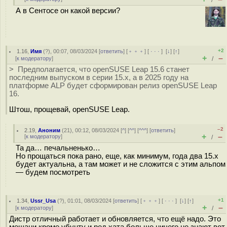
/
А в Сентосе он какой версии?
+2
1.16
,
Имя
(
?
), 00:07, 08/03/2024 [
ответить
] [
﹢﹢﹢
] [
· · ·
]
[
↓
] [
↑
]
+
–
[
к модератору
]
/
> Предполагается, что openSUSE Leap 15.6 станет
последним выпуском в серии 15.x, а в 2025 году на
платформе ALP будет сформирован релиз openSUSE Leap
16.
Штош, прощевай, openSUSE Leap.
–2
2.19
,
Аноним
(
21
), 00:12, 08/03/2024 [
^
] [
^^
] [
^^^
] [
ответить
]
+
–
[
к модератору
]
/
Та да… печальненько…
Но прощаться пока рано, еще, как минимум, года два 15.х
будет актуальна, а там может и не сложится с этим альпом
— будем посмотреть
+1
1.34
,
Ussr_Usa
(
?
), 01:01, 08/03/2024 [
ответить
] [
﹢﹢﹢
] [
· · ·
]
[
↓
] [
↑
]
+
–
[
к модератору
]
/
Дистр отличный работает и обновляется, что ещё надо. Это