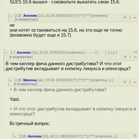
SLES 15.6 вышел - соизвольте выкатить свою 15.6.
2.37
,
Аноним
(
21
), 01:28, 08/03/2024 [
^
] [
^^
] [
^^^
] [
ответить
]
+
–
/
[
к модератору
]
не
они хотят остановиться на 15.6, но это еще не точно
(возможно будет еще и 15.7)
+2
1.7
,
Аноним
(
10
), 22:42, 07/03/2024 [
ответить
] [
﹢﹢﹢
] [
· · ·
]
[
↓
] [
↑
]
+
–
[
к модератору
]
/
В чем киллер фича данного дистрибутива? И что этот
дистрибутив вкладывает в копилку линукса и опенсорца?
2.15
,
Минона
(
ok
), 23:18, 07/03/2024 [
^
] [
^^
] [
^^^
] [
ответить
]
[
↓
]
+
–
/
[
к модератору
]
> В чем киллер фича данного дистрибутива?
Yast.
> И что этот дистрибутив вкладывает в копилку линукса и
опенсорца?
Встречный вопрос.
–1
3.18
,
Аноним
(
10
), 00:12, 08/03/2024 [
^
] [
^^
] [
^^^
] [
ответить
]
[
↓
]