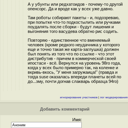
А у убунты или редхатоидов - почему-то другой
опенсорс. Да и вроде как у всех уже давно.
Там роботы собирают пакеты - и, подозреваю,
при попытке что-то подкостылить или ручками
поудалять после сборки - будут лишения и
выгоняния того васудева обратно рис содить.
Повторяю - единственное что вменяемый
человек (кроме редкого неудачника у которого
еще и точно такая же карта-заглушка) должен
был понять из того что по ссылке - что этот
дистрибутив - причем в коммерческой своей
ипостаси - всё. Вернулся на уровень 98го года,
когда у всех было примерно так, на коленке и
вкривь-вкось, "У меня загружаица!" (правда и
тогда suse оказалась впереди планеты всей по
до...зму, почти догнав слакварь образца 94го)
игнорирование участников
|
лог модерирования
Добавить комментарий
Имя: