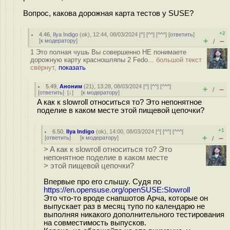
Вопрос, какова дорожная карта тестов у SUSE?
+2
4.46
,
Ilya Indigo
(
ok
), 12:44, 08/03/2024 [
^
] [
^^
] [
^^^
] [
ответить
]
+
–
[
к модератору
]
/
1 Это полная чушь Вы совершенно НЕ понимаете
дорожную карту красношляпы 2 Fedo...
большой текст
свёрнут,
показать
5.49
,
Аноним
(
21
), 13:28, 08/03/2024 [
^
] [
^^
] [
^^^
]
+
–
/
[
ответить
]
[
↓
] [
к модератору
]
A как к slowroll относиться то? Это непонятное
поделие в каком месте этой пищевой цепочки?
+1
6.50
,
Ilya Indigo
(
ok
), 14:00, 08/03/2024 [
^
] [
^^
] [
^^^
]
+
–
[
ответить
]
[
к модератору
]
/
> A как к slowroll относиться то? Это
непонятное поделие в каком месте
> этой пищевой цепочки?
Впервые про его слышу. Судя по
https://en.opensuse.org/openSUSE:Slowroll
Это что-то вроде снапшотов Арча, которые он
выпускает раз в месяц тупо по календарю не
выполняя никакого дополнительного тестирования
на совместимость выпусков.