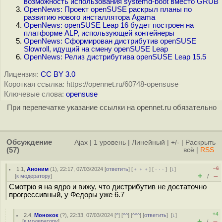
возможность использования systemd-boot вместо GRUB
OpenNews: Проект openSUSE раскрыл планы по
развитию нового инсталлятора Agama
OpenNews: openSUSE Leap 16 будет построен на
платформе ALP, использующей контейнеры
OpenNews: Сформирован дистрибутив openSUSE
Slowroll, идущий на смену openSUSE Leap
OpenNews: Релиз дистрибутива openSUSE Leap 15.5
Лицензия:
CC BY 3.0
Короткая ссылка: https://opennet.ru/60748-opensuse
Ключевые слова:
opensuse
При перепечатке указание ссылки на opennet.ru обязательно
Обсуждение
Ajax
|
1 уровень
|
Линейный
|
+/-
|
Раскрыть
(57)
всё
|
RSS
–6
1.1
,
Аноним
(
1
), 22:17, 07/03/2024 [
ответить
] [
﹢﹢﹢
] [
· · ·
]
[
↓
]
+
–
[
к модератору
]
/
Смотрю я на ядро и вижу, что дистрибутив не достаточно
прогрессивный, у Федоры уже 6.7
+4
2.4
,
Монокок
(
?
), 22:33, 07/03/2024 [
^
] [
^^
] [
^^^
] [
ответить
]
[
↓
]
+
–
[
к модератору
]