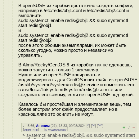
В openSUSE из коробки достаточно создать конфиги,
например в /etc/redis/obj1.conf и /etc/redis/obj2.conf и
выполнить
sudo systemctl enable redis@obj1 && sudo systemctl
start redis@obj1
и
sudo systemctl enable redis@obj2 && sudo systemctl
start redis@obj2
после этого обоими экземплярами, их может быть
сколько угодно, можно просто и независимо
управлять.
В Alma/Rocky/CentOS 9 из коробки так не сделаешь,
можно запустить только 1 экземпляр.
Нужно или из openSUSE копировать и
модифиwировать для CentOS юнит-файл из openSUSE
/usr/lib/systemd/system/redis@.service и поместить его
в /usr/local/lib/systemd/system/redis@.service или
создавать его самому, если нет openSUSE под рукой.
Казалось бы простейшая и элементарная вещь, тем
более апстрим этот файл предоставляет, но в
красношляпе это осилить не могут.
5.66
,
Аноним
(
21
), 13:33, 09/03/2024 [
^
] [
^^
] [
^^^
]
+
–
/
[
ответить
]
[
к модератору
]
> systemctl enable redis@obj1 && sudo systemctl start