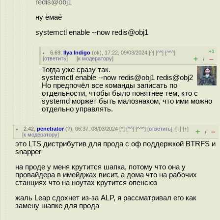
redis@obj1
ну ёмаё
systemctl enable --now redis@obj1
+1
6.69
,
Ilya Indigo
(
ok
), 17:22, 09/03/2024 [
^
] [
^^
] [
^^^
]
+
–
[
ответить
]
[
к модератору
]
/
Тогда уже сразу так.
systemctl enable --now redis@obj1 redis@obj2
Но предпочёл все команды записать по
отдельности, чтобы было понятнее тем, кто с
systemd моржет быть малознаком, что ими можно
отдельно управлять.
2.42
,
penetrator
(
?
), 06:37, 08/03/2024 [
^
] [
^^
] [
^^^
] [
ответить
]
[
↓
] [
↑
]
+
–
/
[
к модератору
]
это LTS дистрибутив для прода с оф поддержкой BTRFS и
snapper
на проде у меня крутится шапка, потому что она у
провайдера в имейджах висит, а дома что на рабочих
станциях что на ноутах крутится опенсюз
жаль Leap сдохнет из-за ALP, я рассматривал его как
замену шапке для прода