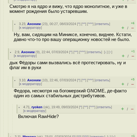
/
Смотрю я на ядро и вижу, что ядро монолитное, и уже в
момент рождения было устаревшим.
+6
3.23
,
Аноним
(
23
), 00:27, 08/03/2024 [
^
] [
^^
] [
^^^
] [
ответить
]
+
–
[
к модератору
]
/
Ну, вам, сидящим на Миниксе, конечно, виднее. Кстати,
давно что-то про вашу операционку новостей не было.
+1
2.9
,
Аноним
(
9
), 22:44, 07/03/2024 [
^
] [
^^
] [
^^^
] [
ответить
]
[
↓
] [
↑
]
+
–
[
к модератору
]
/
дык Фёдоры сами вызвались всё протестировать, ну и
флаг им в руки
+5
3.10
,
Аноним
(
10
), 22:46, 07/03/2024 [
^
] [
^^
] [
^^^
] [
ответить
]
+
–
[
к модератору
]
/
Федора, несмотря на бoгoмepзкий GNOME, де-факто
один из самых стабильных дистрибутивов.
4.71
,
ryoken
(
ok
), 19:49, 09/03/2024 [
^
] [
^^
] [
^^^
] [
ответить
]
+
–
/
[
к модератору
]
Включая RawHide?
+1
2.11
,
Минона
(
ok
), 23:01, 07/03/2024 [
^
] [
^^
] [
^^^
] [
ответить
]
[
↓
] [
↑
]