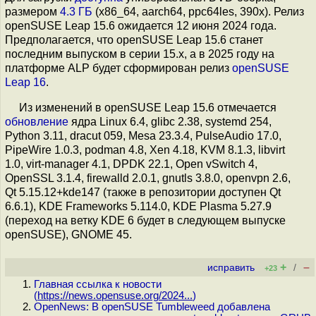
размером
4.3 ГБ
(x86_64, aarch64, ppc64les, 390x). Релиз
openSUSE Leap 15.6 ожидается 12 июня 2024 года.
Предполагается, что openSUSE Leap 15.6 станет
последним выпуском в серии 15.x, а в 2025 году на
платформе ALP будет сформирован релиз
openSUSE
Leap 16
.
Из изменений в openSUSE Leap 15.6 отмечается
обновление
ядра Linux 6.4, glibc 2.38, systemd 254,
Python 3.11, dracut 059, Mesa 23.3.4, PulseAudio 17.0,
PipeWire 1.0.3, podman 4.8, Xen 4.18, KVM 8.1.3, libvirt
1.0, virt-manager 4.1, DPDK 22.1, Open vSwitch 4,
OpenSSL 3.1.4, firewalld 2.0.1, gnutls 3.8.0, openvpn 2.6,
Qt 5.15.12+kde147 (также в репозитории доступен Qt
6.6.1), KDE Frameworks 5.114.0, KDE Plasma 5.27.9
(переход на ветку KDE 6 будет в следующем выпуске
openSUSE), GNOME 45.
+
–
исправить
/
+23
Главная ссылка к новости
(
https://news.opensuse.org/2024...
)
OpenNews: В openSUSE Tumbleweed добавлена