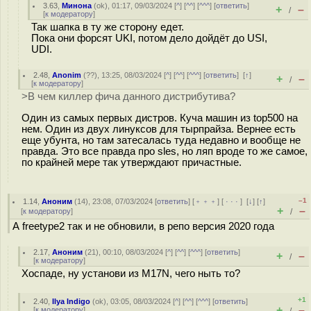
3.63
,
Минона
(
ok
), 01:17, 09/03/2024 [
^
] [
^^
] [
^^^
] [
ответить
]
+
–
/
[
к модератору
]
Так шапка в ту же сторону едет.
Пока они форсят UKI, потом дело дойдёт до USI,
UDI.
2.48
,
Anonim
(
??
), 13:25, 08/03/2024 [
^
] [
^^
] [
^^^
] [
ответить
]
[
↑
]
+
–
/
[
к модератору
]
>В чем киллер фича данного дистрибутива?
Один из самых первых дистров. Куча машин из top500 на
нем. Один из двух линуксов для тырпрайза. Вернее есть
еще убунта, но там затесалась туда недавно и вообще не
правда. Это все правда про sles, но ляп вроде то же самое,
по крайней мере так утверждают причастные.
–1
1.14
,
Аноним
(
14
), 23:08, 07/03/2024 [
ответить
] [
﹢﹢﹢
] [
· · ·
]
[
↓
] [
↑
]
+
–
[
к модератору
]
/
А freetype2 так и не обновили, в репо версия 2020 года
2.17
,
Аноним
(
21
), 00:10, 08/03/2024 [
^
] [
^^
] [
^^^
] [
ответить
]
+
–
/
[
к модератору
]
Хоспаде, ну установи из M17N, чего ныть то?
+1
2.40
,
Ilya Indigo
(
ok
), 03:05, 08/03/2024 [
^
] [
^^
] [
^^^
] [
ответить
]
+
–
[
к модератору
]