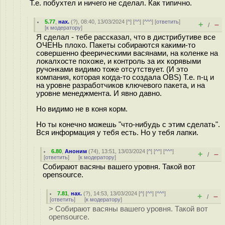
Т.е. побухтел и ничего не сделал. Как типично.
5.77
,
нах.
(
?
), 08:40, 13/03/2024 [
^
] [
^^
] [
^^^
] [
ответить
]
+
–
/
[
к модератору
]
Я сделал - тебе рассказал, что в дистрибутиве все
ОЧЕНЬ плохо. Пакеты собираются какими-то
совершенно феерическими васянами, на коленке на
локалхосте похоже, и контроль за их корявыми
ручонками видимо тоже отсутствует. (И это
компания, которая когда-то создала OBS) Т.е. п-ц и
на уровне разработчиков ключевого пакета, и на
уровне менеджмента. И явно давно.
Но видимо не в коня корм.
Но ты конечно можешь "что-нибудь с этим сделать".
Вся информация у тебя есть. Но у тебя лапки.
6.80
,
Аноним
(
74
), 13:51, 13/03/2024 [
^
] [
^^
] [
^^^
]
+
–
/
[
ответить
]
[
к модератору
]
Собирают васяны вашего уровня. Такой вот
opensource.
7.81
,
нах.
(
?
), 14:53, 13/03/2024 [
^
] [
^^
] [
^^^
]
+
–
/
[
ответить
]
[
к модератору
]
> Собирают васяны вашего уровня. Такой вот
opensource.