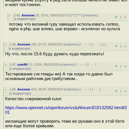
мещани кроме убунту и ред хата больше ничего не знают вот
и ноют постоянно.
2.45
,
Аноним
(
9
), 10:41, 08/03/2024 [
^
] [
^^
] [
^^^
] [
ответить
]
+
–
/
[
к модератору
]
потому что великий гуру завещал использовать centos,
nginx и php. шаг влево, шаг вправо - исключат из культа
1.43
,
Аноним
(
43
), 07:41, 08/03/2024 [
ответить
] [
﹢﹢﹢
] [
· · ·
]
[
↑
]
+
–
/
[
к модератору
]
Ну что, после 15.6 буду думать куда переезжать!
1.47
,
user90
(
?
), 13:06, 08/03/2024 [
ответить
] [
﹢﹢﹢
] [
· · ·
]
+
–
/
[
к модератору
]
Тестирование системды же) А так когда-то давно был
основным рабочим дистрибутивом..
1.64
,
Аноним
(
64
), 09:45, 09/03/2024 [
ответить
] [
﹢﹢﹢
] [
· · ·
]
+
–
/
[
к модератору
]
Качество современной suse:
https://www.opennet.ru/openforum/vsluhforumID3/132582.html#2
01
желающие могут проверить теми же руками оно в этой бете
или еще более кривыми.