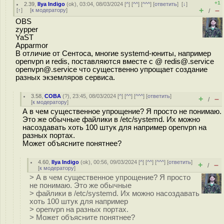
+1
2.39
,
Ilya Indigo
(
ok
), 03:04, 08/03/2024 [
^
] [
^^
] [
^^^
] [
ответить
]
[
↓
]
+
–
[
↑
] [
к модератору
]
/
OBS
zypper
YaST
Apparmor
В отличие от Сентоса, многие systemd-юниты, например
openvpn и redis, поставляются вместе с @ redis@.service
openvpn@.service что существенно упрощает создание
разных экземляров сервиса.
3.58
,
COBA
(
?
), 23:45, 08/03/2024 [
^
] [
^^
] [
^^^
] [
ответить
]
+
–
/
[
к модератору
]
А в чем существенное упрощение? Я просто не понимаю.
Это же обычные файлики в /etc/systemd. Их можно
насоздавать хоть 100 штук для например openvpn на
разных портах.
Может объясните понятнее?
4.60
,
Ilya Indigo
(
ok
), 00:56, 09/03/2024 [
^
] [
^^
] [
^^^
] [
ответить
]
+
–
/
[
к модератору
]
> А в чем существенное упрощение? Я просто
не понимаю. Это же обычные
> файлики в /etc/systemd. Их можно насоздавать
хоть 100 штук для например
> openvpn на разных портах.
> Может объясните понятнее?