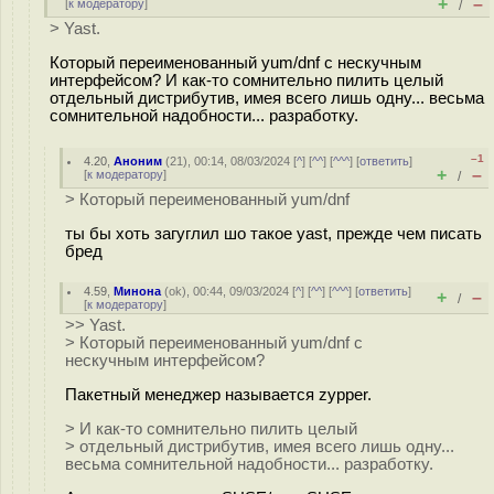
+
–
[
к модератору
]
/
> Yast.
Который переименованный yum/dnf с нескучным
интерфейсом? И как-то сомнительно пилить целый
отдельный дистрибутив, имея всего лишь одну... весьма
сомнительной надобности... разработку.
–1
4.20
,
Аноним
(
21
), 00:14, 08/03/2024 [
^
] [
^^
] [
^^^
] [
ответить
]
+
–
[
к модератору
]
/
> Который переименованный yum/dnf
ты бы хоть загуглил шо такое yast, прежде чем писать
бред
4.59
,
Минона
(
ok
), 00:44, 09/03/2024 [
^
] [
^^
] [
^^^
] [
ответить
]
+
–
/
[
к модератору
]
>> Yast.
> Который переименованный yum/dnf с
нескучным интерфейсом?
Пакетный менеджер называется zypper.
> И как-то сомнительно пилить целый
> отдельный дистрибутив, имея всего лишь одну...
весьма сомнительной надобности... разработку.