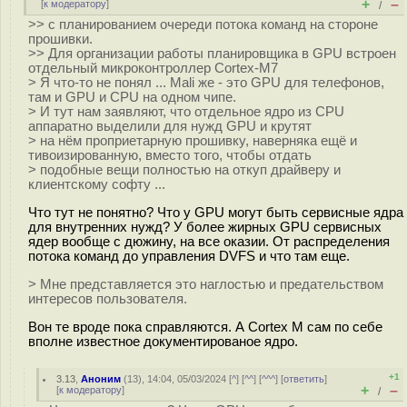
+
–
[
к модератору
]
/
>> с планированием очереди потока команд на стороне
прошивки.
>> Для организации работы планировщика в GPU встроен
отдельный микроконтроллер Cortex-M7
> Я что-то не понял ... Mali же - это GPU для телефонов,
там и GPU и CPU на одном чипе.
> И тут нам заявляют, что отдельное ядро из CPU
аппаратно выделили для нужд GPU и крутят
> на нём проприетарную прошивку, наверняка ещё и
тивоизированную, вместо того, чтобы отдать
> подобные вещи полностью на откуп драйверу и
клиентскому софту ...
Что тут не понятно? Что у GPU могут быть сервисные ядра
для внутренних нужд? У более жирных GPU сервисных
ядер вообще с дюжину, на все оказии. От распределения
потока команд до управления DVFS и что там еще.
> Мне представляется это наглостью и предательством
интересов пользователя.
Вон те вроде пока справляются. А Cortex M сам по себе
вполне известное документированое ядро.
+1
3.13
,
Аноним
(
13
), 14:04, 05/03/2024 [
^
] [
^^
] [
^^^
] [
ответить
]
+
–
[
к модератору
]
/