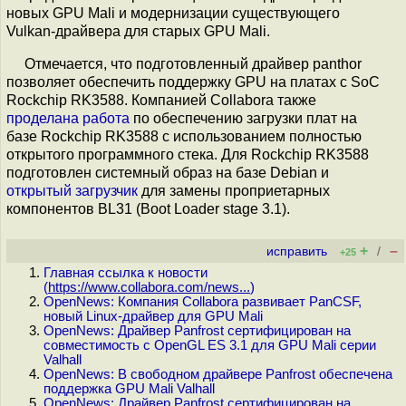
новых GPU Mali и модернизации существующего
Vulkan-драйвера для старых GPU Mali.
Отмечается, что подготовленный драйвер panthor
позволяет обеспечить поддержку GPU на платах c SoC
Rockchip RK3588. Компанией Collabora также
проделана работа
по обеспечению загрузки плат на
базе Rockchip RK3588 с использованием полностью
открытого программного стека. Для Rockchip RK3588
подготовлен системный образ на базе Debian и
открытый загрузчик
для замены проприетарных
компонентов BL31 (Boot Loader stage 3.1).
+
–
исправить
/
+25
Главная ссылка к новости
(
https://www.collabora.com/news...
)
OpenNews: Компания Collabora развивает PanCSF,
новый Linux-драйвер для GPU Mali
OpenNews: Драйвер Panfrost сертифицирован на
совместимость с OpenGL ES 3.1 для GPU Mali серии
Valhall
OpenNews: В свободном драйвере Panfrost обеспечена
поддержка GPU Mali Valhall
OpenNews: Драйвер Panfrost сертифицирован на