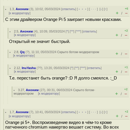
+6
1.3
,
Аноним
(
3
), 10:02, 05/03/2024 [
ответить
] [
﹢﹢﹢
] [
· · ·
]
[
↓
] [
↑
]
+
–
[
к модератору
]
/
С этим драйвером Orange Pi 5 заиграет новыми красками.
+2
2.5
,
Аноним
(
4
), 10:09, 05/03/2024 [
^
] [
^^
] [
^^^
] [
ответить
]
+
–
[
к модератору
]
/
Открытый не значит быстрый.
2.8
,
Qq
(
?
), 11:10, 05/03/2024
Скрыто ботом-модератором
+
–
/
[
к модератору
]
+1
2.12
,
InuYasha
(
??
), 13:20, 05/03/2024 [
^
] [
^^
] [
^^^
] [
ответить
]
+
–
[
к модератору
]
/
Т.е. перестанет быть orange? :D Я долго смеялся. :_D
+2
3.27
,
Аноним
(
27
), 00:31, 06/03/2024
Скрыто ботом-
+
–
модератором
[
к модератору
]
/
+2
1.7
,
Аноним
(
7
), 10:41, 05/03/2024 [
ответить
] [
﹢﹢﹢
] [
· · ·
]
[
↓
] [
↑
]
+
–
[
к модератору
]
/
Orange pi 5+. Воспроизведение видео в чём-то кроме
патченного chromium намертво вешает систему. Во всех