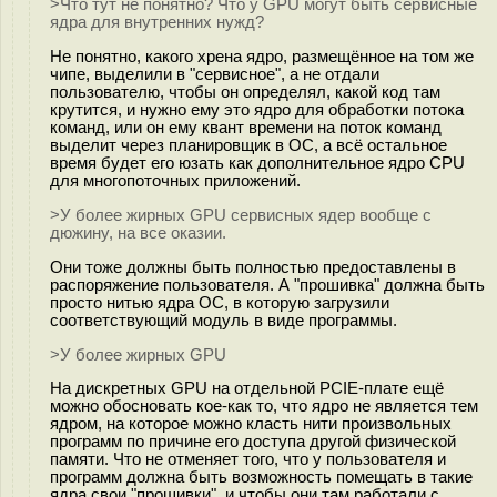
>Что тут не понятно? Что у GPU могут быть сервисные
ядра для внутренних нужд?
Не понятно, какого хрена ядро, размещённое на том же
чипе, выделили в "сервисное", а не отдали
пользователю, чтобы он определял, какой код там
крутится, и нужно ему это ядро для обработки потока
команд, или он ему квант времени на поток команд
выделит через планировщик в ОС, а всё остальное
время будет его юзать как дополнительное ядро CPU
для многопоточных приложений.
>У более жирных GPU сервисных ядер вообще с
дюжину, на все оказии.
Они тоже должны быть полностью предоставлены в
распоряжение пользователя. А "прошивка" должна быть
просто нитью ядра ОС, в которую загрузили
соответствующий модуль в виде программы.
>У более жирных GPU
На дискретных GPU на отдельной PCIE-плате ещё
можно обосновать кое-как то, что ядро не является тем
ядром, на которое можно класть нити произвольных
программ по причине его доступа другой физической
памяти. Что не отменяет того, что у пользователя и
программ должна быть возможность помещать в такие
ядра свои "прошивки". и чтобы они там работали с