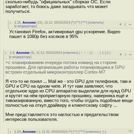
сколько-нибудь "официальных" сборках ОС. Если
заработает, то боюсь даже загадывать что может
получиться.
2.15
,
Аноним
(
15
), 15:12, 05/03/2024 [
^
] [
^^
] [
^^^
] [
ответить
]
+
–
/
[
к модератору
]
Установил Firefox, активировал gpu ускорение. Видео
пашет в 1080р без косяков в 95%
1.9
,
Аноним
(
9
), 11:13, 05/03/2024 [
ответить
] [
﹢﹢﹢
] [
· · ·
]
[
↓
] [
↑
]
+
–
/
[
к модератору
]
>с планированием очереди потока команд на стороне
прошивки. Для организации работы планировщика в GPU
встроен отдельный микроконтроллер Cortex-M7
Я что-то не понял ... Mali же - это GPU для телефонов, там и
GPU и CPU на одном чипе. И тут нам заявляют, что
отдельное ядро из CPU аппаратно выделили для нужд GPU
и крутят на нём проприетарную прошивку, наверняка ещё и
тивоизированную, вместо того, чтобы отдать подобные вещи
полностью на откуп драйверу и клиентскому софту ...
Мне представляется это наглостью и предательством
интересов пользователя.
+1
2.10
,
Аноним
(
-
), 11:31, 05/03/2024 [
^
] [
^^
] [
^^^
] [
ответить
]
[
↓
]