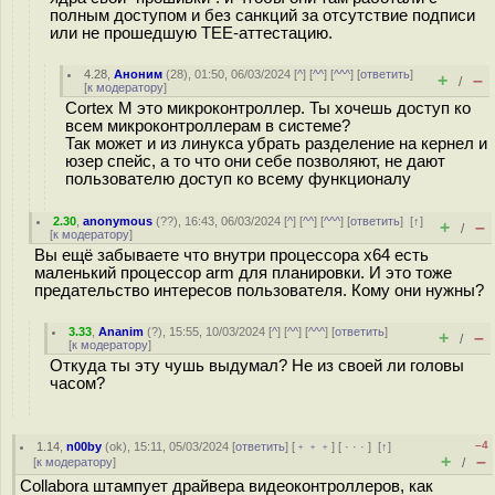
полным доступом и без санкций за отсутствие подписи
или не прошедшую TEE-аттестацию.
4.28
,
Аноним
(
28
), 01:50, 06/03/2024 [
^
] [
^^
] [
^^^
] [
ответить
]
+
–
/
[
к модератору
]
Cortex M это микроконтроллер. Ты хочешь доступ ко
всем микроконтроллерам в системе?
Так может и из линукса убрать разделение на кернел и
юзер спейс, а то что они себе позволяют, не дают
пользователю доступ ко всему функционалу
2.30
,
anonymous
(
??
), 16:43, 06/03/2024 [
^
] [
^^
] [
^^^
] [
ответить
]
[
↑
]
+
–
/
[
к модератору
]
Вы ещё забываете что внутри процессора x64 есть
маленький процессор arm для планировки. И это тоже
предательство интересов пользователя. Кому они нужны?
3.33
,
Ananim
(
?
), 15:55, 10/03/2024 [
^
] [
^^
] [
^^^
] [
ответить
]
+
–
/
[
к модератору
]
Откуда ты эту чушь выдумал? Не из своей ли головы
часом?
–4
1.14
,
n00by
(
ok
), 15:11, 05/03/2024 [
ответить
] [
﹢﹢﹢
] [
· · ·
]
[
↑
]
+
–
[
к модератору
]
/
Collabora штампует драйвера видеоконтроллеров, как