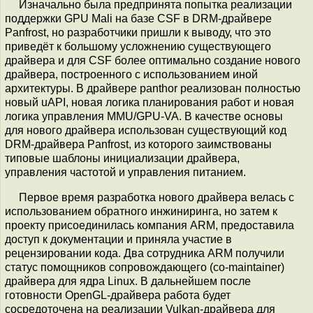
Изначально была предпринята попытка реализации
поддержки GPU Mali на базе CSF в DRM-драйвере
Panfrost, но разработчики пришли к выводу, что это
приведёт к большому усложнению существующего
драйвера и для CSF более оптимально создание нового
драйвера, построенного с использованием иной
архитектуры. В драйвере panthor реализован полностью
новый uAPI, новая логика планирования работ и новая
логика управления MMU/GPU-VA. В качестве основы
для нового драйвера использован существующий код
DRM-драйвера Panfrost, из которого заимствованы
типовые шаблоны инициализации драйвера,
управления частотой и управления питанием.
Первое время разработка нового драйвера велась с
использованием обратного инжиниринга, но затем к
проекту присоединилась компания ARM, предоставила
доступ к документации и приняла участие в
рецензировании кода. Два сотрудника ARM получили
статус помощников сопровождающего (co-maintainer)
драйвера для ядра Linux. В дальнейшем после
готовности OpenGL-драйвера работа будет
сосредоточена на реализации Vulkan-драйвера для