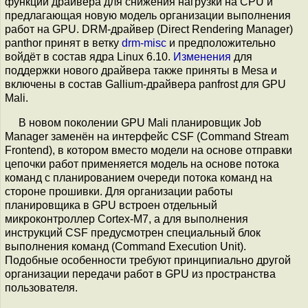
функции драйвера для снижения нагрузки на CPU и
предлагающая новую модель организации выполнения
работ на GPU. DRM-драйвер (Direct Rendering Manager)
panthor принят в ветку
drm-misc
и предположительно
войдёт в состав ядра Linux 6.10.
Изменения
для
поддержки нового драйвера также приняты в Mesa и
включены в состав Gallium-драйвера panfrost для GPU
Mali.
В новом поколении GPU Mali планировщик Job
Manager заменён на интерфейс CSF (Command Stream
Frontend), в котором вместо модели на основе отправки
цепочки работ применяется модель на основе потока
команд с планированием очереди потока команд на
стороне прошивки. Для организации работы
планировщика в GPU встроен отдельный
микроконтроллер Cortex-M7, а для выполнения
инструкций CSF предусмотрен специальный блок
выполнения команд (Command Execution Unit).
Подобные особенности требуют принципиально другой
организации передачи работ в GPU из пространства
пользователя.