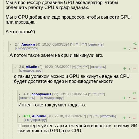
Мы в процессор добавили GPU акселератор, чтобы
облегчить работу CPU в граф задачах.
Мы в GPU добавили еще процессор, чтобы вынести GPU
планировщик.
А что потом?)
+1
2.4
,
Аноним
(
4
), 10:03, 05/03/2024 [
^
] [
^^
] [
^^^
] [
ответить
]
+
–
[
к модератору
]
/
А потом такие зачем на cpu и выкинули его.
3.6
,
Alladin
(
?
), 10:20, 05/03/2024 [
^
] [
^^
] [
^^^
] [
ответить
]
+
–
/
[
к модератору
]
с таким успехом можно и GPU выкинуть ведь на CPU
будет достаточно ядер и производительности
+1
4.11
,
anonymous
(
??
), 13:13, 05/03/2024 [
^
] [
^^
] [
^^^
]
+
–
[
ответить
]
[
к модератору
]
/
Интел тоже так думал когда-то.
4.31
,
Аноним
(
31
), 22:18, 06/03/2024 [
^
] [
^^
] [
^^^
] [
ответить
]
+
–
/
[
к модератору
]
Поинтересуйтесь архитектурой и вопросом, почему ИИ
вычисляют на GPU,а не CPU.