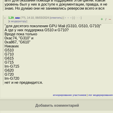
arm для оказания помощи в поддержке этой фигни. Какой
уровень был у них в доступе к документации, правда, я не
знаю. Но думаю они не занимались реверсом всего и вся
1.29
,
aaa
(
??
), 14:10, 06/03/2024 [
ответить
] [
﹢﹢﹢
] [
· · ·
]
+
–
/
[
к модератору
]
"для десятого поколения GPU Mali (G310, G510, G710)"
А где у них поддержка G510 и G710?
Вроде пока только
0xac74, "G310" и
0xa867, "G610"
Никаких
G510
G710
G615
G715
Im-G715
G620
G720
Im-G720
нет и не предвидится.
игнорирование участников
|
лог модерирования
Добавить комментарий