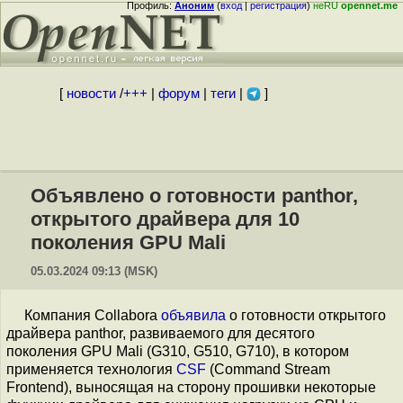
Профиль:
Аноним
(
вход
|
регистрация
)
неRU
opennet.me
[
новости
/
+++
|
форум
|
теги
|
]
Объявлено о готовности panthor,
открытого драйвера для 10
поколения GPU Mali
05.03.2024 09:13 (MSK)
Компания Collabora
объявила
о готовности открытого
драйвера panthor, развиваемого для десятого
поколения GPU Mali (G310, G510, G710), в котором
применяется технология
CSF
(Сommand Stream
Frontend), выносящая на сторону прошивки некоторые