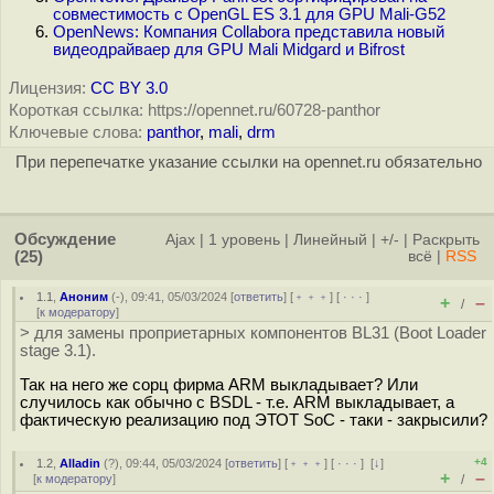
совместимость с OpenGL ES 3.1 для GPU Mali-G52
OpenNews: Компания Collabora представила новый
видеодрайваер для GPU Mali Midgard и Bifrost
Лицензия:
CC BY 3.0
Короткая ссылка: https://opennet.ru/60728-panthor
Ключевые слова:
panthor
,
mali
,
drm
При перепечатке указание ссылки на opennet.ru обязательно
Обсуждение
Ajax
|
1 уровень
|
Линейный
|
+/-
|
Раскрыть
(25)
всё
|
RSS
1.1
,
Аноним
(
-
), 09:41, 05/03/2024 [
ответить
] [
﹢﹢﹢
] [
· · ·
]
+
–
/
[
к модератору
]
> для замены проприетарных компонентов BL31 (Boot Loader
stage 3.1).
Так на него же сорц фирма ARM выкладывает? Или
случилось как обычно с BSDL - т.е. ARM выкладывает, а
фактическую реализацию под ЭТОТ SoC - таки - закрысили?
+4
1.2
,
Alladin
(
?
), 09:44, 05/03/2024 [
ответить
] [
﹢﹢﹢
] [
· · ·
]
[
↓
]
+
–
[
к модератору
]
/