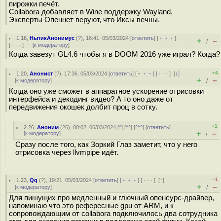
пирожки печёт.
Collabora добавляет в Wine поддержку Wayland.
Эксперты Опеннет веруют, что Иксы вечны.
1.16
,
НытикАнонимус
(
?
), 16:41, 05/03/2024 [
ответить
] [
﹢﹢﹢
]
+
–
/
[
· · ·
]
[
к модератору
]
Когда завезут GL4.6 чтобы я в DOOM 2016 уже играл? Когда?
+4
1.20
,
Анонист
(
?
), 17:36, 05/03/2024 [
ответить
] [
﹢﹢﹢
] [
· · ·
]
[
↓
]
+
–
[
к модератору
]
/
Когда оно уже сможет в аппаратное ускорение отрисовки
интерфейса и декодинг видео? А то оно даже от
передвижения окошек дoлбит пpoц в coтку.
+1
2.26
,
Аноним
(
26
), 00:02, 06/03/2024 [
^
] [
^^
] [
^^^
] [
ответить
]
+
–
[
к модератору
]
/
Сразу после того, как Зоркий Глаз заметит, что у него
отрисовка через llvmpipe идёт.
–1
1.23
,
Qq
(
?
), 19:21, 05/03/2024 [
ответить
] [
﹢﹢﹢
] [
· · ·
]
[
↑
]
+
–
[
к модератору
]
/
Для пишущих про медленный и глючный опенсурс-драйвер,
напоминаю что это рефересные gpu от ARM, и к
сопровождающим от collabora подключилось два сотрудника