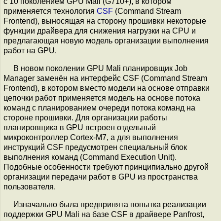
с 10 поколением GPU Mali (G710+), в котором
применяется технология
CSF
(Сommand Stream
Frontend), выносящая на сторону прошивки некоторые
функции драйвера для снижения нагрузки на CPU и
предлагающая новую модель организации выполнения
работ на GPU.
В новом поколении GPU Mali планировщик Job
Manager заменён на интерфейс CSF (Command Stream
Frontend), в котором вместо модели на основе отправки
цепочки работ применяется модель на основе потока
команд с планированием очереди потока команд на
стороне прошивки. Для организации работы
планировщика в GPU встроен отдельный
микроконтроллер Cortex-M7, а для выполнения
инструкций CSF предусмотрен специальный блок
выполнения команд (Command Execution Unit).
Подобные особенности требуют принципиально другой
организации передачи работ в GPU из пространства
пользователя.
Изначально была предпринята попытка реализации
поддержки GPU Mali на базе CSF в драйвере Panfrost,