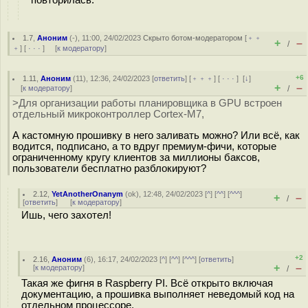
1.7
,
Аноним
(
-
), 11:00, 24/02/2023
Скрыто ботом-модератором
[
﹢﹢
+
–
/
﹢
] [
· · ·
] [
к модератору
]
+6
1.11
,
Аноним
(
11
), 12:36, 24/02/2023 [
ответить
] [
﹢﹢﹢
] [
· · ·
]
[
↓
]
+
–
[
к модератору
]
/
>Для организации работы планировщика в GPU встроен
отдельный микроконтроллер Cortex-M7,
А кастомную прошивку в него заливать можно? Или всё, как
водится, подписано, а то вдруг премиум-фичи, которые
ограниченному кругу клиентов за миллионы баксов,
пользователи бесплатно разблокируют?
2.12
,
YetAnotherOnanym
(
ok
), 12:48, 24/02/2023 [
^
] [
^^
] [
^^^
]
+
–
/
[
ответить
]
[
к модератору
]
Ишь, чего захотел!
+2
2.16
,
Аноним
(
6
), 16:17, 24/02/2023 [
^
] [
^^
] [
^^^
] [
ответить
]
+
–
[
к модератору
]
/
Такая же фигня в Raspberry PI. Всё открыто включая
документацию, а прошивка выполняет неведомый код на
отдельном процессоре.