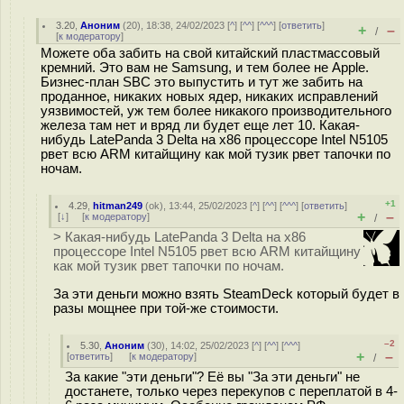
3.20
,
Аноним
(
20
), 18:38, 24/02/2023 [
^
] [
^^
] [
^^^
] [
ответить
]
+
–
/
[
к модератору
]
Можете оба забить на свой китайский пластмассовый
кремний. Это вам не Samsung, и тем более не Apple.
Бизнес-план SBC это выпустить и тут же забить на
проданное, никаких новых ядер, никаких исправлений
уязвимостей, уж тем более никакого производительного
железа там нет и вряд ли будет еще лет 10. Какая-
нибудь LatePanda 3 Delta на x86 процессоре Intel N5105
рвет всю ARM китайщину как мой тузик рвет тапочки по
ночам.
+1
4.29
,
hitman249
(
ok
), 13:44, 25/02/2023 [
^
] [
^^
] [
^^^
] [
ответить
]
+
–
[
↓
] [
к модератору
]
/
> Какая-нибудь LatePanda 3 Delta на x86
процессоре Intel N5105 рвет всю ARM китайщину
как мой тузик рвет тапочки по ночам.
За эти деньги можно взять SteamDeck который будет в
разы мощнее при той-же стоимости.
–2
5.30
,
Аноним
(
30
), 14:02, 25/02/2023 [
^
] [
^^
] [
^^^
]
+
–
[
ответить
]
[
к модератору
]
/
За какие "эти деньги"? Её вы "За эти деньги" не
достанете, только через перекупов с переплатой в 4-