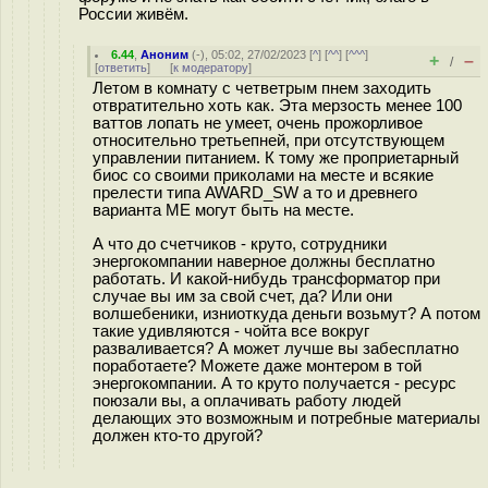
России живём.
6.44
,
Аноним
(
-
), 05:02, 27/02/2023 [
^
] [
^^
] [
^^^
]
+
–
/
[
ответить
]
[
к модератору
]
Летом в комнату с четветрым пнем заходить
отвратительно хоть как. Эта мерзость менее 100
ваттов лопать не умеет, очень прожорливое
относительно третьепней, при отсутствующем
управлении питанием. К тому же проприетарный
биос со своими приколами на месте и всякие
прелести типа AWARD_SW а то и древнего
варианта ME могут быть на месте.
А что до счетчиков - круто, сотрудники
энергокомпании наверное должны бесплатно
работать. И какой-нибудь трансформатор при
случае вы им за свой счет, да? Или они
волшебеники, изниоткуда деньги возьмут? А потом
такие удивляются - чойта все вокруг
разваливается? А может лучше вы забесплатно
поработаете? Можете даже монтером в той
энергокомпании. А то круто получается - ресурс
поюзали вы, а оплачивать работу людей
делающих это возможным и потребные материалы
должен кто-то другой?