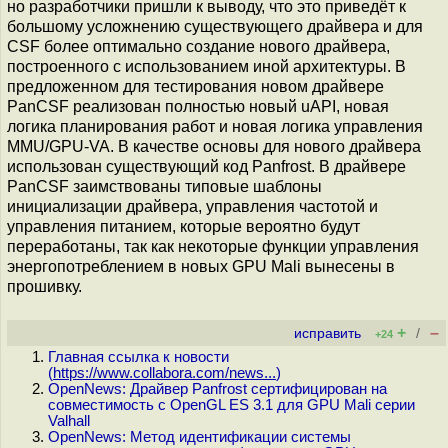
но разработчики пришли к выводу, что это приведёт к
большому усложнению существующего драйвера и для
CSF более оптимально создание нового драйвера,
построенного с использованием иной архитектуры. В
предложенном для тестирования новом драйвере
PanCSF реализован полностью новый uAPI, новая
логика планирования работ и новая логика управления
MMU/GPU-VA. В качестве основы для нового драйвера
использован существующий код Panfrost. В драйвере
PanCSF заимствованы типовые шаблоны
инициализации драйвера, управления частотой и
управления питанием, которые вероятно будут
переработаны, так как некоторые функции управления
энергопотреблением в новых GPU Mali вынесены в
прошивку.
+
–
исправить
/
+24
Главная ссылка к новости
(
https://www.collabora.com/news...
)
OpenNews: Драйвер Panfrost сертифицирован на
совместимость с OpenGL ES 3.1 для GPU Mali серии
Valhall
OpenNews: Метод идентификации системы