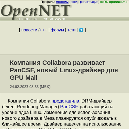
Профиль:
Аноним
(
вход
|
регистрация
)
неRU
opennet.me
[
новости
/
+++
|
форум
|
теги
|
]
Компания Collabora развивает
PanCSF, новый Linux-драйвер для
GPU Mali
24.02.2023 08:33 (MSK)
Компания Collabora
представила
, DRM-драйвер
(Direct Rendering Manager)
PanCSF
, работающий на
уровне ядра Linux. Изменения для использования
нового драйвера в Mesa планируется опубликовать в
ближайшее время. Драйвер нацелен на использование