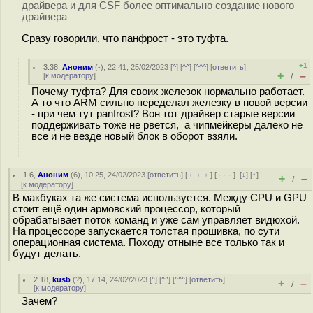
драйвера и для CSF более оптимально создание нового
драйвера
Сразу говорили, что панфрост - это туфта.
+1
3.38
,
Аноним
(
-
), 22:41, 25/02/2023 [
^
] [
^^
] [
^^^
] [
ответить
]
+
–
[
к модератору
]
/
Почему туфта? Для своих железок нормально работает.
А то что ARM сильно переделал железку в новой версии
- при чем тут panfrost? Вон тот драйвер старые версии
поддерживать тоже не рвется, а чипмейкеры далеко не
все и не везде новый блок в оборот взяли.
1.6
,
Аноним
(
6
), 10:25, 24/02/2023 [
ответить
] [
﹢﹢﹢
] [
· · ·
]
[
↓
] [
↑
]
+
–
/
[
к модератору
]
В макбуках та же система используется. Между CPU и GPU
стоит ещё один армовский процессор, который
обрабатывает поток команд и уже сам управляет видюхой.
На процессоре запускается толстая прошивка, по сути
операционная система. Походу отныне все только так и
будут делать.
2.18
,
kusb
(
?
), 17:14, 24/02/2023 [
^
] [
^^
] [
^^^
] [
ответить
]
+
–
/
[
к модератору
]
Зачем?