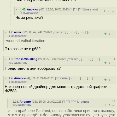
Samsung и тем более Hardkernel)
4.43
,
Аноним
(
43
), 15:50, 26/02/2023 [
^
] [
^^
] [
^^^
] [
ответить
]
+
–
/
[
к модератору
]
Чо за реклама?
1.2
,
name
(
??
), 09:42, 24/02/2023 [
ответить
] [
﹢﹢﹢
] [
· · ·
]
[
↑
]
+
–
/
[
к модератору
]
>second Valhal iteration
Это разве не с g68?
–1
1.3
,
Tron is Whistling
(
?
), 09:50, 24/02/2023 [
ответить
] [
﹢﹢﹢
] [
· · ·
]
+
–
[
к модератору
]
/
Представила или вообразила?
1.4
,
Аноним
(
4
), 09:52, 24/02/2023 [
ответить
] [
﹢﹢﹢
] [
· · ·
]
[
↓
]
+
–
/
[
к модератору
]
Наконец новый драйвер для много страдальной графики в
rk3588
+2
2.13
,
Аноним
(
13
), 15:08, 24/02/2023 [
^
] [
^^
] [
^^^
] [
ответить
]
+
–
[
к модератору
]
/
> ...в драйвере Panfrost, но разработчики пришли к выводу,
что это приведёт к большому усложнению существующего