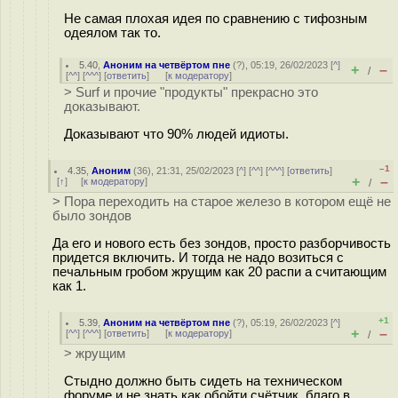
Не самая плохая идея по сравнению с тифозным
одеялом так то.
5.40
,
Аноним на четвёртом пне
(
?
), 05:19, 26/02/2023 [
^
]
+
–
/
[
^^
] [
^^^
] [
ответить
]
[
к модератору
]
> Surf и прочие "продукты" прекрасно это
доказывают.
Доказывают что 90% людей идиоты.
–1
4.35
,
Аноним
(
36
), 21:31, 25/02/2023 [
^
] [
^^
] [
^^^
] [
ответить
]
+
–
[
↑
] [
к модератору
]
/
> Пора переходить на старое железо в котором ещё не
было зондов
Да его и нового есть без зондов, просто разборчивость
придется включить. И тогда не надо возиться с
печальным гробом жрущим как 20 распи а считающим
как 1.
+1
5.39
,
Аноним на четвёртом пне
(
?
), 05:19, 26/02/2023 [
^
]
+
–
[
^^
] [
^^^
] [
ответить
]
[
к модератору
]
/
> жрущим
Стыдно должно быть сидеть на техническом
форуме и не знать как обойти счётчик, благо в