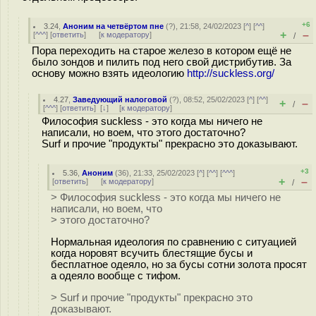
+6
3.24
,
Аноним на четвёртом пне
(
?
), 21:58, 24/02/2023 [
^
] [
^^
]
+
–
[
^^^
] [
ответить
]
[
к модератору
]
/
Пора переходить на старое железо в котором ещё не
было зондов и пилить под него свой дистрибутив. За
основу можно взять идеологию
http://suckless.org/
4.27
,
Заведующий налоговой
(
?
), 08:52, 25/02/2023 [
^
] [
^^
]
+
–
/
[
^^^
] [
ответить
]
[
↓
] [
к модератору
]
Философия suckless - это когда мы ничего не
написали, но воем, что этого достаточно?
Surf и прочие "продукты" прекрасно это доказывают.
+3
5.36
,
Аноним
(
36
), 21:33, 25/02/2023 [
^
] [
^^
] [
^^^
]
+
–
[
ответить
]
[
к модератору
]
/
> Философия suckless - это когда мы ничего не
написали, но воем, что
> этого достаточно?
Нормальная идеология по сравнению с ситуацией
когда норовят всучить блестящие бусы и
бесплатное одеяло, но за бусы сотни золота просят
а одеяло вообще с тифом.
> Surf и прочие "продукты" прекрасно это
доказывают.