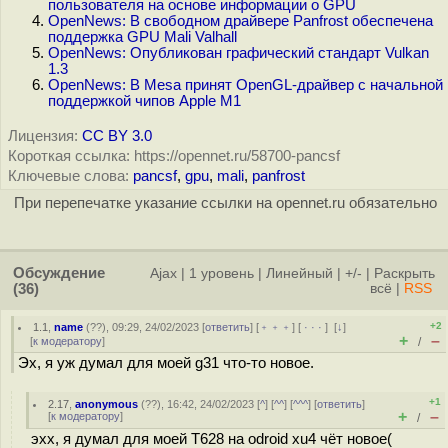
пользователя на основе информации о GPU
OpenNews: В свободном драйвере Panfrost обеспечена
поддержка GPU Mali Valhall
OpenNews: Опубликован графический стандарт Vulkan
1.3
OpenNews: В Mesa принят OpenGL-драйвер с начальной
поддержкой чипов Apple M1
Лицензия:
CC BY 3.0
Короткая ссылка: https://opennet.ru/58700-pancsf
Ключевые слова:
pancsf
,
gpu
,
mali
,
panfrost
При перепечатке указание ссылки на opennet.ru обязательно
Обсуждение
Ajax
|
1 уровень
|
Линейный
|
+/-
|
Раскрыть
(36)
всё
|
RSS
+2
1.1
,
name
(
??
), 09:29, 24/02/2023 [
ответить
] [
﹢﹢﹢
] [
· · ·
]
[
↓
]
+
–
[
к модератору
]
/
Эх, я уж думал для моей g31 что-то новое.
+1
2.17
,
anonymous
(
??
), 16:42, 24/02/2023 [
^
] [
^^
] [
^^^
] [
ответить
]
+
–
[
к модератору
]
/
эхх, я думал для моей T628 на odroid xu4 чёт новое(