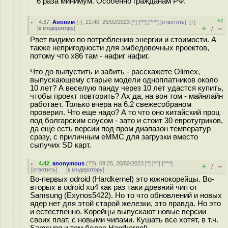
6 раза минимум. Особенно гражданам PФ.
+2
4.37
,
Аноним
(
-
), 22:40, 25/02/2023 [
^
] [
^^
] [
^^^
] [
ответить
]
[
↑
]
+
–
[
к модератору
]
/
Рвет видимо по потреблению энергии и стоимости. А
также непригодности для эмбедовочных проектов,
потому что x86 там - нафиг нафиг.
Что до выпустить и забить - расскажете Olimex,
выпускающему старые модели одноплатников около
10 лет? А веселую панду через 10 лет удастся купить,
чтобы проект повторить? Ах да, на вон том - майнлайн
работает. Только вчера на 6.2 свежесобраном
проверил. Что еще надо? А то что оно китайский проц
под болгарским соусом - зато и стоит 30 евротугриков,
да еще есть версии под пром диапазон температур
сразу, с приличным eMMC для загрузки вместо
сыпучих SD карт.
4.42
,
anonymous
(
??
), 09:25, 26/02/2023 [
^
] [
^^
] [
^^^
]
+
–
/
[
ответить
]
[
к модератору
]
Во-первых odroid (Hardkernel) это южнокорейцы. Во-
вторых в odroid xu4 как раз таки древний чип от
Samsung (Exynos5422). Но то что обновлений и новых
ядер нет для этой старой железки, это правда. Но это
и естественно. Корейцы выпускают новые версии
своих плат, с новыми чипами. Кушать все хотят, в т.ч.