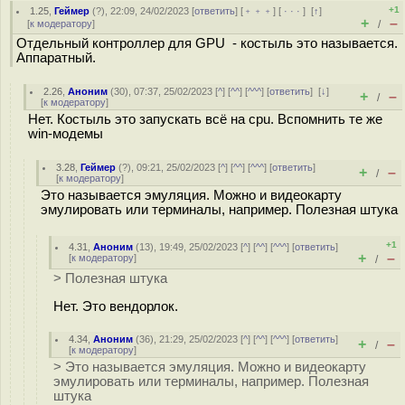
+1
1.25
,
Геймер
(
?
), 22:09, 24/02/2023 [
ответить
] [
﹢﹢﹢
] [
· · ·
]
[
↑
]
+
–
[
к модератору
]
/
Отдельный контроллер для GPU - костыль это называется.
Аппаратный.
2.26
,
Аноним
(
30
), 07:37, 25/02/2023 [
^
] [
^^
] [
^^^
] [
ответить
]
[
↓
]
+
–
/
[
к модератору
]
Нет. Костыль это запускать всё на cpu. Вспомнить те же
win-модемы
3.28
,
Геймер
(
?
), 09:21, 25/02/2023 [
^
] [
^^
] [
^^^
] [
ответить
]
+
–
/
[
к модератору
]
Это называется эмуляция. Можно и видеокарту
эмулировать или терминалы, например. Полезная штука
+1
4.31
,
Аноним
(
13
), 19:49, 25/02/2023 [
^
] [
^^
] [
^^^
] [
ответить
]
+
–
[
к модератору
]
/
> Полезная штука
Нет. Это вендорлок.
4.34
,
Аноним
(
36
), 21:29, 25/02/2023 [
^
] [
^^
] [
^^^
] [
ответить
]
+
–
/
[
к модератору
]
> Это называется эмуляция. Можно и видеокарту
эмулировать или терминалы, например. Полезная
штука