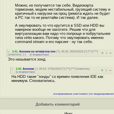
Можно, но получается так себе. Видеокарта
тормозная, модем нестабильный, грузящий систему и
критичный к нагрузке на проц (ремота ждать не будет
а PC так то не реалтайм система). И так далее.
А эмулировать то что крутится в SSD или HDD вы
наверное вообще не захотите. Решив что для
виртуализации вам надо что попроще и побрутальнее
типа virtio какого. Потому что эмулировать именно
command stream и его парсинг - ну так себе.
2.41
,
Аноним на четвёртом пне
(
?
), 05:20, 26/02/2023 [
^
] [
^^
] [
^^^
]
+
–
/
[
ответить
]
[
↑
] [
к модератору
]
Это называется зонд.
3.45
,
Аноним
(
-
), 05:04, 27/02/2023 [
^
] [
^^
] [
^^^
] [
ответить
]
+
–
/
[
к модератору
]
На HDD такие "зонды" со времен появления IDE как
минимум. Спохватились.
игнорирование участников
|
лог модерирования
Добавить комментарий
Имя: