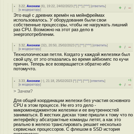
3.22
,
Аноним
(
6
), 19:22, 24/02/2023 [
^
] [
^^
] [
^^^
] [
ответить
]
+
–
/
[
к модератору
]
Это ещё с древних времён на мейнфреймах
использовалось. У оборудования были свои
собственные процессоры, чтобы не нагружать лишний
раз CPU. Возможно на этот раз дело в
энергопотреблении.
3.32
,
Аноним
(
32
), 20:50, 25/02/2023 [
^
] [
^^
] [
^^^
] [
ответить
]
+
–
/
[
к модератору
]
Технологическая петля. Когдато у каждой железяки был
свой цпу, от это отказались во время айбиэмпс по кучи
причин. Теперь все возвращается обратно ибо
потомучто.
+1
3.33
,
Аноним
(
-
), 21:18, 25/02/2023 [
^
] [
^^
] [
^^^
] [
ответить
]
+
–
[
к модератору
]
/
> Зачем?
Для общей координации железки без участия основного
CPU в этом процессе. Не его это дело -
микроменеджментом железяки и ее внутренностей
заниматься. В жестких дисках тоже пришли к тому что по
интерфейсу абсатрактные команды летят, а как это
реально в железо транслировать решает несколько
сервисных процессоров. С флешом в SSD история
повторилась.