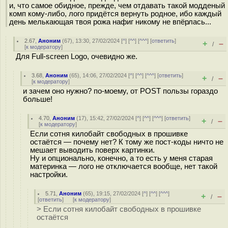
и, что самое обидное, прежде, чем отдавать такой модденый
комп кому-либо, лого придётся вернуть родное, ибо каждый
день мелькающая твоя рожа нафиг никому не впёрлась...
2.67
,
Аноним
(
67
), 13:30, 27/02/2024 [
^
] [
^^
] [
^^^
] [
ответить
]
+
–
/
[
к модератору
]
Для Full-screen Logo, очевидно же.
3.68
,
Аноним
(
65
), 14:06, 27/02/2024 [
^
] [
^^
] [
^^^
] [
ответить
]
+
–
/
[
к модератору
]
и зачем оно нужно? по-моему, от POST пользы гораздо
больше!
4.70
,
Аноним
(
17
), 15:42, 27/02/2024 [
^
] [
^^
] [
^^^
] [
ответить
]
+
–
/
[
к модератору
]
Если сотня килобайт свободных в прошивке
остаётся — почему нет? К тому же пост-коды ничто не
мешает выводить поверх картинки.
Ну и опционально, конечно, а то есть у меня старая
материнка — лого не отключается вообще, нет такой
настройки.
5.71
,
Аноним
(
65
), 19:15, 27/02/2024 [
^
] [
^^
] [
^^^
]
+
–
/
[
ответить
]
[
к модератору
]
> Если сотня килобайт свободных в прошивке
остаётся