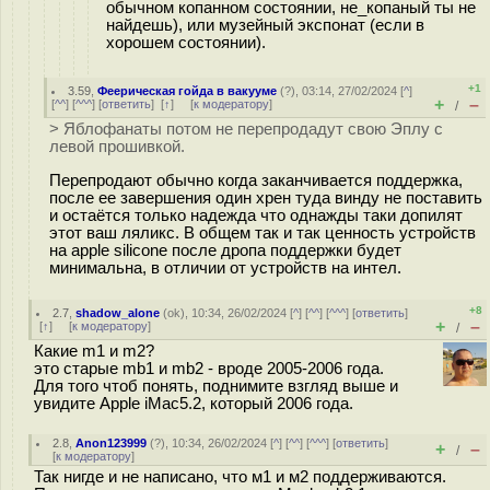
обычном копанном состоянии, не_копаный ты не
найдешь), или музейный экспонат (если в
хорошем состоянии).
+1
3.59
,
Феерическая гойда в вакууме
(
?
), 03:14, 27/02/2024 [
^
]
+
–
[
^^
] [
^^^
] [
ответить
]
[
↑
] [
к модератору
]
/
> Яблофанаты потом не перепродадут свою Эплу с
левой прошивкой.
Перепродают обычно когда заканчивается поддержка,
после ее завершения один хрен туда винду не поставить
и остаётся только надежда что однажды таки допилят
этот ваш ляликс. В общем так и так ценность устройств
на apple silicone после дропа поддержки будет
минимальна, в отличии от устройств на интел.
+8
2.7
,
shadow_alone
(
ok
), 10:34, 26/02/2024 [
^
] [
^^
] [
^^^
] [
ответить
]
+
–
[
↑
] [
к модератору
]
/
Какие m1 и m2?
это старые mb1 и mb2 - вроде 2005-2006 года.
Для того чтоб понять, поднимите взгляд выше и
увидите Apple iMac5.2, который 2006 года.
2.8
,
Anon123999
(
?
), 10:34, 26/02/2024 [
^
] [
^^
] [
^^^
] [
ответить
]
+
–
/
[
к модератору
]
Так нигде и не написано, что м1 и м2 поддерживаются.