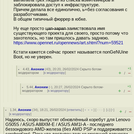
выпилила трех людей из списка мэйнтейнеров и
заблокировала доступ к инфраструктуре.
Причем делала все единолично, ь=без согласования с
разработчиками.
В общем типичный фюррер в юбке.
Ну еще просто ц̶а̶п̶-̶з̶а̶р̶а̶п̶ заимствовала имя
существующего проекта для своего, просто потому что
захотелось, но там пришлось давать заднюю.
https://www.opennet.ru/opennews/art.shtml?num=59521
Кстати кажется сейчас проект называется nonGeNUine
Boot, но не уверен.
+1
4.43
,
Аноним
(
43
), 20:20, 26/02/2024
Скрыто ботом-
+
–
модератором
[
к модератору
]
/
+1
5.44
,
Аноним
(
-
), 20:27, 26/02/2024
Скрыто ботом-
+
–
модератором
[
к модератору
]
/
1.34
,
Аноним
(
34
), 18:21, 26/02/2024 [
ответить
] [
﹢﹢﹢
] [
· · ·
]
[
↓
] [
↑
]
+
–
/
[
к модератору
]
Надеюсь, скоро выпустят обновлённый коребут для Lenovo
G505S / ASUS A88XM-E / ASUS AM1I-A - последнего
беззондового AMD-железа (без AMD PSP и поддерживается