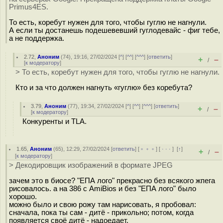
Primus4ES.
То есть, коребут нужен для того, чтобы гуглю не нагнули.
А если ты достанешь подешевевший гуглодевайс - фиг тебе,
а не поддержка.
2.72
,
Аноним
(
74
), 19:16, 27/02/2024 [
^
] [
^^
] [
^^^
] [
ответить
]
+
–
/
[
к модератору
]
> То есть, коребут нужен для того, чтобы гуглю не нагнули.
Кто и за что должен нагнуть «гуглю» без коребута?
3.79
,
Аноним
(
77
), 19:34, 27/02/2024 [
^
] [
^^
] [
^^^
] [
ответить
]
+
–
/
[
к модератору
]
Конкуренты и TLA.
1.65
,
Аноним
(
65
), 12:29, 27/02/2024 [
ответить
] [
﹢﹢﹢
] [
· · ·
]
[
↑
]
+
–
/
[
к модератору
]
> Декодировщик изображений в формате JPEG
зачем это в биосе? "ЕПА лого" прекрасно без всякого жпега
рисовалось. а на 386 с AmiBios и без "ЕПА лого" было
хорошо.
можно было и свою рожу там нарисовать, я пробовал:
сначала, пока ты сам - дитё - прикольно; потом, когда
появляется своё дитё - надоедает.