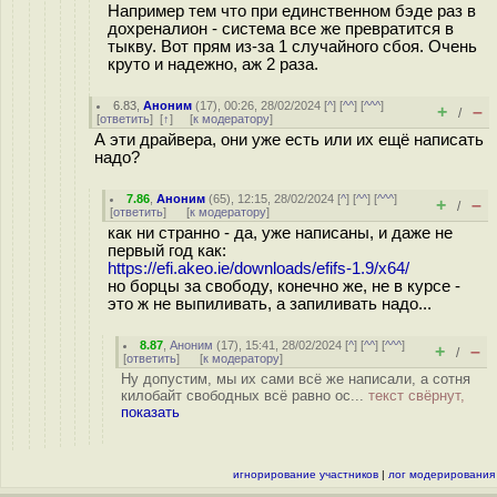
Например тем что при единственном бэде раз в
дохреналион - система все же превратится в
тыкву. Вот прям из-за 1 случайного сбоя. Очень
круто и надежно, аж 2 раза.
6.83
,
Аноним
(
17
), 00:26, 28/02/2024 [
^
] [
^^
] [
^^^
]
+
–
/
[
ответить
]
[
↑
] [
к модератору
]
А эти драйвера, они уже есть или их ещё написать
надо?
7.86
,
Аноним
(
65
), 12:15, 28/02/2024 [
^
] [
^^
] [
^^^
]
+
–
/
[
ответить
]
[
к модератору
]
как ни странно - да, уже написаны, и даже не
первый год как:
https://efi.akeo.ie/downloads/efifs-1.9/x64/
но борцы за свободу, конечно же, не в курсе -
это ж не выпиливать, а запиливать надо...
8.87
,
Аноним
(
17
), 15:41, 28/02/2024 [
^
] [
^^
] [
^^^
]
+
–
/
[
ответить
]
[
к модератору
]
Ну допустим, мы их сами всё же написали, а сотня
килобайт свободных всё равно ос...
текст свёрнут,
показать
игнорирование участников
|
лог модерирования