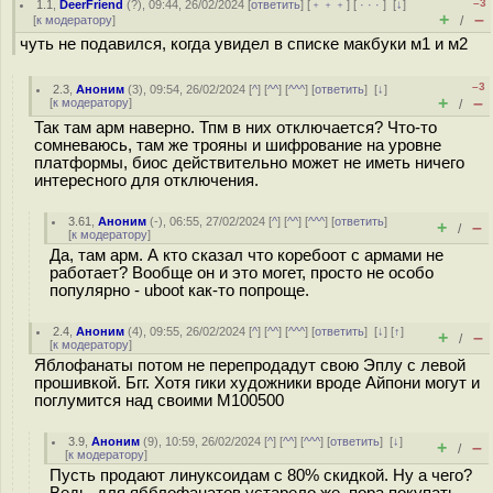
–3
1.1
,
DeerFriend
(
?
), 09:44, 26/02/2024 [
ответить
] [
﹢﹢﹢
] [
· · ·
]
[
↓
]
+
–
[
к модератору
]
/
чуть не подавился, когда увидел в списке макбуки м1 и м2
–3
2.3
,
Аноним
(
3
), 09:54, 26/02/2024 [
^
] [
^^
] [
^^^
] [
ответить
]
[
↓
]
+
–
[
к модератору
]
/
Так там арм наверно. Тпм в них отключается? Что-то
сомневаюсь, там же трояны и шифрование на уровне
платформы, биос действительно может не иметь ничего
интересного для отключения.
3.61
,
Аноним
(
-
), 06:55, 27/02/2024 [
^
] [
^^
] [
^^^
] [
ответить
]
+
–
/
[
к модератору
]
Да, там арм. А кто сказал что коребоот с армами не
работает? Вообще он и это могет, просто не особо
популярно - uboot как-то попроще.
2.4
,
Аноним
(
4
), 09:55, 26/02/2024 [
^
] [
^^
] [
^^^
] [
ответить
]
[
↓
] [
↑
]
+
–
/
[
к модератору
]
Яблофанаты потом не перепродадут свою Эплу с левой
прошивкой. Бгг. Хотя гики художники вроде Айпони могут и
поглумится над своими M100500
3.9
,
Аноним
(
9
), 10:59, 26/02/2024 [
^
] [
^^
] [
^^^
] [
ответить
]
[
↓
]
+
–
/
[
к модератору
]
Пусть продают линуксоидам с 80% скидкой. Ну а чего?