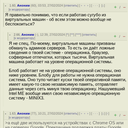
1.60
,
Аноним
(
60
), 03:53, 27/02/2024 [
ответить
] [
﹢﹢﹢
] [
· · ·
]
[
↓
]
+
–
/
[
к модератору
]
Я правильно понимаю, что если работаю сугубо из
виртуальных машин - об всем этом можно вообще не
беспокоиться?
2.66
,
Аноним
(
-
), 12:39, 27/02/2024 [
^
] [
^^
] [
^^^
] [
ответить
]
+
–
/
[
к модератору
]
Я не спец. По-моему, виртуальные машины призваны
обмануть админов серверов. То есть он даёт ложные
сведения о твоей системе - операционка, браузер,
софверные отпечатки, которых тысячи. Виртуальная
машина работает на уровне операционной системы.
Блоб работает не на уровне операционной системы, оно
ниже уровнем. Блобу для работы не нужна операционая
система. Оно тупо читает куски твоей оперативной памяти,
имеет какую-то свою независимую память, отправляет
данные через сеть минуя твою операционку. Нашумевший
Intel ME вообще имел свою независимую опреационную
систему - MINIX3.
1.63
,
Аноним
(
77
), 10:21, 27/02/2024 [
ответить
] [
﹢﹢﹢
] [
· · ·
]
[
↓
] [
↑
]
+
–
/
[
к модератору
]
>а ещё две используются на устройствах с Chrome OS или
на серверах Google. Прекращена поддержка платы Google