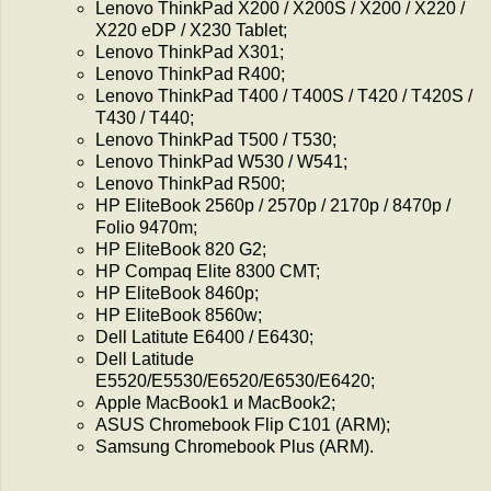
Lenovo ThinkPad X200 / X200S / X200 / X220 /
X220 eDP / X230 Tablet;
Lenovo ThinkPad X301;
Lenovo ThinkPad R400;
Lenovo ThinkPad T400 / T400S / T420 / T420S /
T430 / T440;
Lenovo ThinkPad T500 / T530;
Lenovo ThinkPad W530 / W541;
Lenovo ThinkPad R500;
HP EliteBook 2560p / 2570p / 2170p / 8470p /
Folio 9470m;
HP EliteBook 820 G2;
HP Compaq Elite 8300 CMT;
HP EliteBook 8460p;
HP EliteBook 8560w;
Dell Latitute E6400 / E6430;
Dell Latitude
E5520/E5530/E6520/E6530/E6420;
Apple MacBook1 и MacBook2;
ASUS Chromebook Flip C101 (ARM);
Samsung Chromebook Plus (ARM).