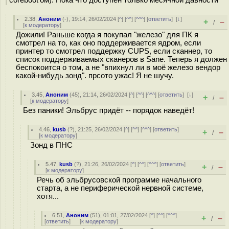
coreboot'ом). Пока что доступен только месячной давности
2.38
,
Аноним
(
-
), 19:14, 26/02/2024 [
^
] [
^^
] [
^^^
] [
ответить
]
[
↓
]
+
–
/
[
к модератору
]
Дожили! Раньше когда я покупал "железо" для ПК я
смотрел на то, как оно поддерживается ядром, если
принтер то смотрел поддержку CUPS, если сканнер, то
список поддерживаемых сканеров в Sane. Теперь я должен
беспокоится о том, а не "впихнул ли в моё железо вендор
какой-нибудь зонд". прсото ужас! Я не шучу.
3.45
,
Аноним
(
45
), 21:14, 26/02/2024 [
^
] [
^^
] [
^^^
] [
ответить
]
[
↓
]
+
–
/
[
к модератору
]
Без паники! Эльбрус придёт -- порядок наведёт!
4.46
,
kusb
(
?
), 21:25, 26/02/2024 [
^
] [
^^
] [
^^^
] [
ответить
]
+
–
/
[
к модератору
]
Зонд в ПНС
5.47
,
kusb
(
?
), 21:26, 26/02/2024 [
^
] [
^^
] [
^^^
] [
ответить
]
+
–
/
[
к модератору
]
Речь об эльбрусовской программе начального
старта, а не периферической нервной системе,
хотя...
6.51
,
Аноним
(
51
), 01:01, 27/02/2024 [
^
] [
^^
] [
^^^
]
+
–
/
[
ответить
]
[
к модератору
]