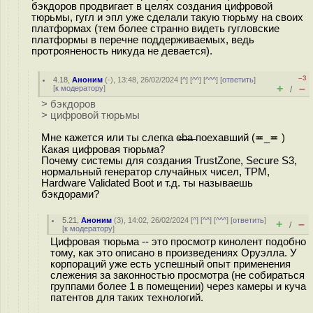
бэкдоров продвигает в целях создания цифровой
тюрьмы, гугл и эпл уже сделали такую тюрьму на своих
платформах (тем более странно видеть гугловские
платформы в перечне поддерживаемых, ведь
протрояненость никуда не девается).
–3
4.18
,
Аноним
(
-
), 13:48, 26/02/2024 [
^
] [
^^
] [
^^^
] [
ответить
]
+
–
[
к модератору
]
/
> бэкдоров
> цифровой тюрьмы
Мне кажется или ты слегка e̶b̶a̶ поехавший (≖_≖ )
Какая цифровая тюрьма?
Почему системы для создания TrustZone, Secure S3,
нормальный генератор случайных чисел, TPM,
Hardware Validated Boot и т.д. ты называешь
бэкдорами?
5.21
,
Аноним
(
3
), 14:02, 26/02/2024 [
^
] [
^^
] [
^^^
] [
ответить
]
+
–
/
[
к модератору
]
Цифровая тюрьма -- это просмотр кинолент подобно
тому, как это описано в произведениях Оруэлла. У
корпораций уже есть успешный опыт применения
слежения за законностью просмотра (не собираться
группами более 1 в помещении) через камеры и куча
патентов для таких технологий.