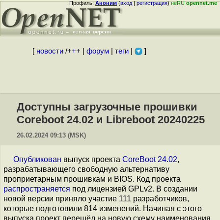
Профиль:
Аноним
(
вход
|
регистрация
)
неRU
opennet.me
[
новости
/
+++
|
форум
|
теги
|
]
Доступны загрузочные прошивки
Coreboot 24.02 и Libreboot 20240225
26.02.2024 09:13 (MSK)
Опубликован
выпуск проекта
CoreBoot 24.02
,
разрабатывающего свободную альтернативу
проприетарным прошивкам и BIOS. Код проекта
распространяется
под лицензией GPLv2. В создании
новой версии приняло участие 111 разработчиков,
которые подготовили 814 изменений. Начиная с этого
выпуска проект перешёл на новую схему наименования