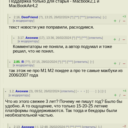
Поддержка только для старья - Macbook2,1 и
MacBookAir4,2
+3
2.16
,
DeerFriend
(
?
), 13:25, 26/02/2024 [
^
] [
^^
] [
^^^
] [
ответить
]
[
↓
]
+
–
[
к модератору
]
/
текст новости уже поправили, расходимся.
3.17
,
Аноним
(
17
), 13:36, 26/02/2024 [
^
] [
^^
] [
^^^
] [
ответить
]
+
–
/
[
к модератору
]
Комментаторы не поняли, а автор подумал и тоже
решил, что не понял.
2.85
,
Я
(
??
), 07:15, 28/02/2024 [
^
] [
^^
] [
^^^
] [
ответить
]
[
↑
]
+
–
/
[
к модератору
]
так этож не про М1 М2 поидее а про те самые макбуки из
2006/2007 года
+4
1.2
,
Аноним
(
3
), 09:52, 26/02/2024 [
ответить
] [
﹢﹢﹢
] [
· · ·
]
[
↓
] [
↑
]
+
–
[
к модератору
]
/
Что из этого свежее 3 лет? Почему не пишут год? Было бы
удобно. А то ощущение, что только 15-20-25 летние
платформы поддерживаются. Так тогда и бекдоры были
необязательной частью.
–2
2.13
,
Аноним
(
-
), 12:48, 26/02/2024 [
^
] [
^^
] [
^^^
] [
ответить
]
[
↓
]