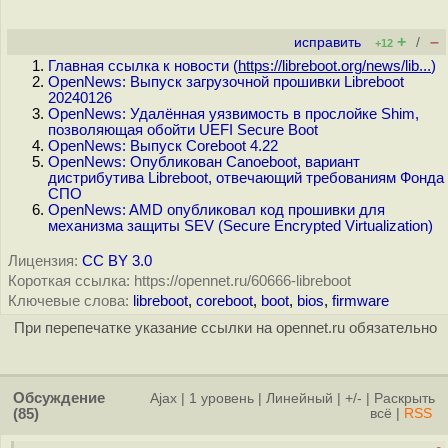
+
–
исправить
/
+12
Главная ссылка к новости (
https://libreboot.org/news/lib...
)
OpenNews: Выпуск загрузочной прошивки Libreboot
20240126
OpenNews: Удалённая уязвимость в прослойке Shim,
позволяющая обойти UEFI Secure Boot
OpenNews: Выпуск Coreboot 4.22
OpenNews: Опубликован Canoeboot, вариант
дистрибутива Libreboot, отвечающий требованиям Фонда
СПО
OpenNews: AMD опубликовал код прошивки для
механизма защиты SEV (Secure Encrypted Virtualization)
Лицензия:
CC BY 3.0
Короткая ссылка: https://opennet.ru/60666-libreboot
Ключевые слова:
libreboot
,
coreboot
,
boot
,
bios
,
firmware
При перепечатке указание ссылки на opennet.ru обязательно
Обсуждение
Ajax
|
1 уровень
|
Линейный
|
+/-
|
Раскрыть
(85)
всё
|
RSS