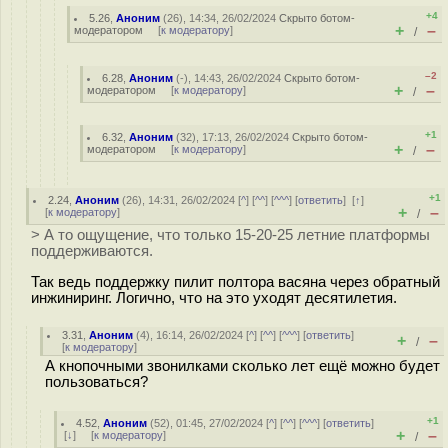
+4
5.26
,
Аноним
(
26
), 14:34, 26/02/2024
Скрыто ботом-
+
–
модератором
[
к модератору
]
/
–2
6.28
,
Аноним
(
-
), 14:43, 26/02/2024
Скрыто ботом-
+
–
модератором
[
к модератору
]
/
+1
6.32
,
Аноним
(
32
), 17:13, 26/02/2024
Скрыто ботом-
+
–
модератором
[
к модератору
]
/
+1
2.24
,
Аноним
(
26
), 14:31, 26/02/2024 [
^
] [
^^
] [
^^^
] [
ответить
]
[
↑
]
+
–
[
к модератору
]
/
> А то ощущение, что только 15-20-25 летние платформы
поддерживаются.
Так ведь поддержку пилит полтора васяна через обратный
инжиниринг. Логично, что на это уходят десятилетия.
3.31
,
Аноним
(
4
), 16:14, 26/02/2024 [
^
] [
^^
] [
^^^
] [
ответить
]
+
–
/
[
к модератору
]
А кнопочными звонилками сколько лет ещё можно будет
пользоваться?
+1
4.52
,
Аноним
(
52
), 01:45, 27/02/2024 [
^
] [
^^
] [
^^^
] [
ответить
]
+
–
[
↓
] [
к модератору
]
/