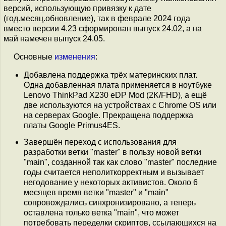
версий, использующую привязку к дате
(год.месяц.обновление), так в феврале 2024 года
вместо версии 4.23 сформирован выпуск 24.02, а на
май намечен выпуск 24.05.
Основные
изменения
:
Добавлена поддержка трёх материнских плат.
Одна добавленная плата применяется в ноутбуке
Lenovo ThinkPad X230 eDP Mod (2K/FHD), а ещё
две используются на устройствах с Chrome OS или
на серверах Google. Прекращена поддержка
платы Google Primus4ES.
Завершён переход с использования для
разработки ветки "master" в пользу новой ветки
"main", созданной так как слово "master" последние
годы считается неполиткорректным и вызывает
негодование у некоторых активистов. Около 6
месяцев время ветки "master" и "main"
сопровождались синхронизировано, а теперь
оставлена только ветка "main", что может
потребовать переделки скриптов, ссылающихся на