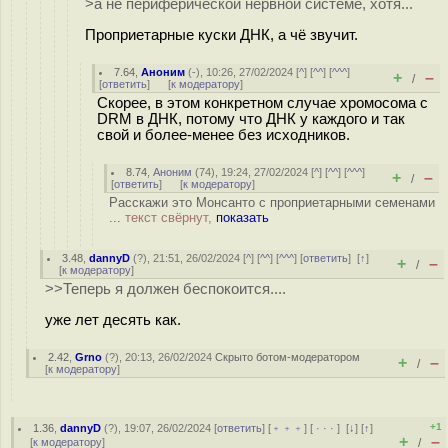
>а не периферической нервной системе, хотя...
Проприетарные куски ДНК, а чё звучит.
7.64
,
Аноним
(
-
), 10:26, 27/02/2024 [
^
] [
^^
] [
^^^
]
+
–
/
[
ответить
]
[
к модератору
]
Скорее, в этом конкретном случае хромосома с
DRM в ДНК, потому что ДНК у каждого и так
свой и более-менее без исходников.
8.74
,
Аноним
(
74
), 19:24, 27/02/2024 [
^
] [
^^
] [
^^^
]
+
–
/
[
ответить
]
[
к модератору
]
Расскажи это Монсанто с проприетарными семенами
...
текст свёрнут,
показать
3.48
,
dannyD
(
?
), 21:51, 26/02/2024 [
^
] [
^^
] [
^^^
] [
ответить
]
[
↑
]
+
–
/
[
к модератору
]
>>Теперь я должен беспокоится....
уже лет десять как.
2.42
,
Grno
(
?
), 20:13, 26/02/2024
Скрыто ботом-модератором
+
–
/
[
к модератору
]
+1
1.36
,
dannyD
(
?
), 19:07, 26/02/2024 [
ответить
] [
﹢﹢﹢
] [
· · ·
]
[
↓
] [
↑
]
+
–
[
к модератору
]
/