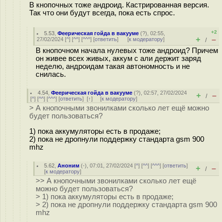
В кнопочных тоже андроид. Кастрированная версия.
Так что они будут всегда, пока есть спрос.
+2
5.53
,
Феерическая гойда в вакууме
(
?
), 02:55,
+
–
27/02/2024 [
^
] [
^^
] [
^^^
] [
ответить
]
[
к модератору
]
/
В кнопочном начала нулевых тоже андроид? Причем
он живее всех живых, аккум с али держит заряд
неделю, андроидам такая автономность и не
снилась.
4.54
,
Феерическая гойда в вакууме
(
?
), 02:57, 27/02/2024
+
–
/
[
^
] [
^^
] [
^^^
] [
ответить
]
[
↑
] [
к модератору
]
> А кнопочными звонилками сколько лет ещё можно
будет пользоваться?
1) пока аккумуляторы есть в продаже;
2) пока не дропнули поддержку стандарта gsm 900
mhz
5.62
,
Аноним
(
-
), 07:01, 27/02/2024 [
^
] [
^^
] [
^^^
] [
ответить
]
+
–
/
[
к модератору
]
>> А кнопочными звонилками сколько лет ещё
можно будет пользоваться?
> 1) пока аккумуляторы есть в продаже;
> 2) пока не дропнули поддержку стандарта gsm 900
mhz