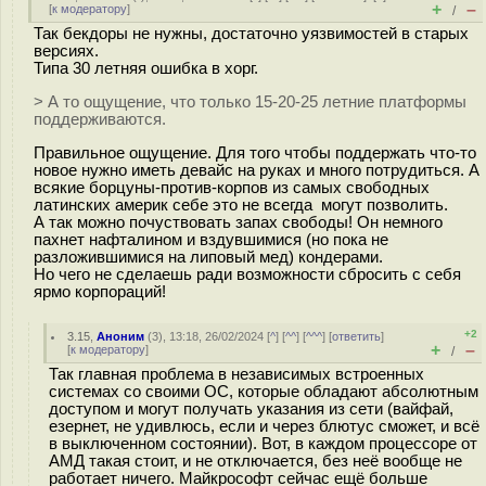
+
–
[
к модератору
]
/
Так бекдоры не нужны, достаточно уязвимостей в старых
версиях.
Типа 30 летняя ошибка в хорг.
> А то ощущение, что только 15-20-25 летние платформы
поддерживаются.
Правильное ощущение. Для того чтобы поддержать что-то
новое нужно иметь девайс на руках и много потрудиться. А
всякие борцуны-против-корпов из самых свободных
латинских америк себе это не всегда могут позволить.
А так можно почуствовать запах свободы! Он немного
пахнет нафталином и вздувшимися (но пока не
разложившимися на липовый мед) кондерами.
Но чего не сделаешь ради возможности сбросить с себя
ярмо корпораций!
+2
3.15
,
Аноним
(
3
), 13:18, 26/02/2024 [
^
] [
^^
] [
^^^
] [
ответить
]
+
–
[
к модератору
]
/
Так главная проблема в независимых встроенных
системах со своими ОС, которые обладают абсолютным
доступом и могут получать указания из сети (вайфай,
езернет, не удивлюсь, если и через блютус сможет, и всё
в выключенном состоянии). Вот, в каждом процессоре от
АМД такая стоит, и не отключается, без неё вообще не
работает ничего. Майкрософт сейчас ещё больше