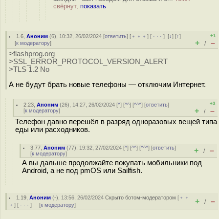
свёрнут,
показать
+1
1.6
,
Аноним
(
6
), 10:32, 26/02/2024 [
ответить
] [
﹢﹢﹢
] [
· · ·
]
[
↓
] [
↑
]
+
–
[
к модератору
]
/
>flashprog.org
>SSL_ERROR_PROTOCOL_VERSION_ALERT
>TLS 1.2 No
А не будут брать новые телефоны — отключим Интернет.
+3
2.23
,
Аноним
(
26
), 14:27, 26/02/2024 [
^
] [
^^
] [
^^^
] [
ответить
]
+
–
[
к модератору
]
/
Телефон давно перешёл в разряд одноразовых вещей типа
еды или расходников.
3.77
,
Аноним
(
77
), 19:32, 27/02/2024 [
^
] [
^^
] [
^^^
] [
ответить
]
+
–
/
[
к модератору
]
А вы дальше продолжайте покупать мобильники под
Android, а не под pmOS или Sailfish.
1.19
,
Аноним
(
-
), 13:56, 26/02/2024
Скрыто ботом-модератором
[
﹢﹢
+
–
/
﹢
] [
· · ·
] [
к модератору
]