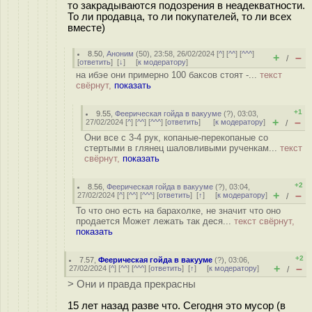
то закрадываются подозрения в неадекватности.
То ли продавца, то ли покупателей, то ли всех
вместе)
8.50
,
Аноним
(
50
), 23:58, 26/02/2024 [
^
] [
^^
] [
^^^
]
+
–
/
[
ответить
]
[
↓
] [
к модератору
]
на ибэе они примерно 100 баксов стоят -...
текст
свёрнут,
показать
+1
9.55
,
Феерическая гойда в вакууме
(
?
), 03:03,
+
–
27/02/2024 [
^
] [
^^
] [
^^^
] [
ответить
]
[
к модератору
]
/
Они все с 3-4 рук, копаные-перекопаные со
стертыми в глянец шаловливыми рученкам...
текст
свёрнут,
показать
+2
8.56
,
Феерическая гойда в вакууме
(
?
), 03:04,
+
–
27/02/2024 [
^
] [
^^
] [
^^^
] [
ответить
]
[
↑
] [
к модератору
]
/
То что оно есть на барахолке, не значит что оно
продается Может лежать так деся...
текст свёрнут,
показать
+2
7.57
,
Феерическая гойда в вакууме
(
?
), 03:06,
+
–
27/02/2024 [
^
] [
^^
] [
^^^
] [
ответить
]
[
↑
] [
к модератору
]
/
> Они и правда прекрасны
15 лет назад разве что. Сегодня это мусор (в