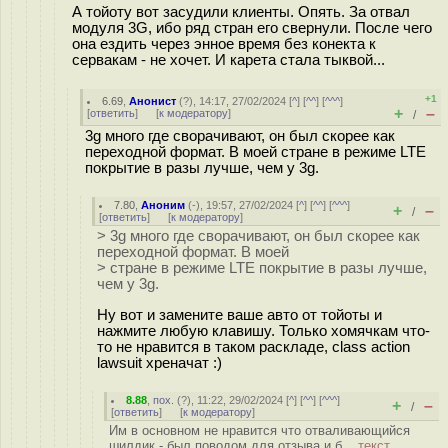
А тойоту вот засудили клиенты. Опять. За отвал
модуля 3G, ибо ряд стран его свернули. После чего
она ездить через энное время без конекта к
сервакам - не хочет. И карета стала тыквой...
+1
6.69
,
Анонист
(
?
), 14:17, 27/02/2024 [
^
] [
^^
] [
^^^
]
+
–
[
ответить
]
[
к модератору
]
/
3g много где сворачивают, он был скорее как
переходной формат. В моей стране в режиме LTE
покрытие в разы лучше, чем у 3g.
7.80
,
Аноним
(
-
), 19:57, 27/02/2024 [
^
] [
^^
] [
^^^
]
+
–
/
[
ответить
]
[
к модератору
]
> 3g много где сворачивают, он был скорее как
переходной формат. В моей
> стране в режиме LTE покрытие в разы лучше,
чем у 3g.
Ну вот и замените ваше авто от тойоты и
нажмите любую клавишу. Только хомячкам что-
то не нравится в таком раскладе, class action
lawsuit хреначат :)
8.88
,
пох.
(
?
), 11:22, 29/02/2024 [
^
] [
^^
] [
^^^
]
+
–
/
[
ответить
]
[
к модератору
]
Им в основном не нравится что отваливающийся
шилдик - был поводом для отзыва и б...
текст