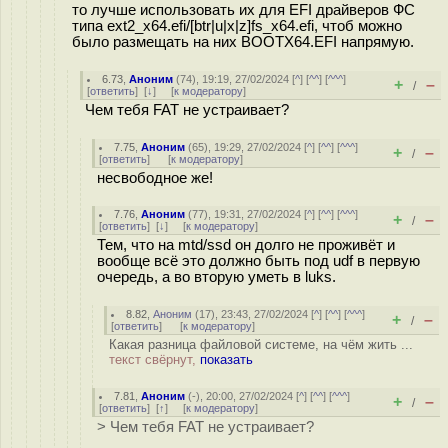
то лучше использовать их для EFI драйверов ФС
типа ext2_x64.efi/[btr|u|x|z]fs_x64.efi, чтоб можно
было размещать на них BOOTX64.EFI напрямую.
6.73
,
Аноним
(
74
), 19:19, 27/02/2024 [
^
] [
^^
] [
^^^
]
+
–
/
[
ответить
]
[
↓
] [
к модератору
]
Чем тебя FAT не устраивает?
7.75
,
Аноним
(
65
), 19:29, 27/02/2024 [
^
] [
^^
] [
^^^
]
+
–
/
[
ответить
]
[
к модератору
]
несвободное же!
7.76
,
Аноним
(
77
), 19:31, 27/02/2024 [
^
] [
^^
] [
^^^
]
+
–
/
[
ответить
]
[
↓
] [
к модератору
]
Тем, что на mtd/ssd он долго не проживёт и
вообще всё это должно быть под udf в первую
очередь, а во вторую уметь в luks.
8.82
,
Аноним
(
17
), 23:43, 27/02/2024 [
^
] [
^^
] [
^^^
]
+
–
/
[
ответить
]
[
к модератору
]
Какая разница файловой системе, на чём жить ...
текст свёрнут,
показать
7.81
,
Аноним
(
-
), 20:00, 27/02/2024 [
^
] [
^^
] [
^^^
]
+
–
/
[
ответить
]
[
↑
] [
к модератору
]
> Чем тебя FAT не устраивает?