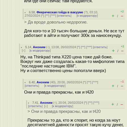
или где они сейчас там продаются.
+2
6.58
,
Феерическая гойда в вакууме
(
?
), 03:10,
+
–
27/02/2024 [
^
] [
^^
] [
^^^
] [
ответить
]
[
к модератору
]
/
> Да вроде довольно недорогие.
Для кого-то и 10 тысяч большие деньги. Не все тут
работают в айти и получают 300к за наносекунду.
+2
5.14
,
Аноним
(
-
), 13:08, 26/02/2024 [
^
] [
^^
] [
^^^
] [
ответить
]
+
–
[
↑
] [
к модератору
]
/
Ну, на Thinkpad типа X220 цена тоже дай боже.
Вокруг них даже создалась какая-то мифология типа
"последние настоящие IBM".
Ну и соответственно цены поползли вверх)
–1
6.40
,
Аноним
(
40
), 20:00, 26/02/2024 [
^
] [
^^
] [
^^^
]
+
–
[
ответить
]
[
к модератору
]
/
Они и правда прекрасны, как и t420
7.41
,
Аноним
(
-
), 20:04, 26/02/2024 [
^
] [
^^
] [
^^^
]
+
–
/
[
ответить
]
[
↓
] [
к модератору
]
> Они и правда прекрасны, как и t420
Прекрасны то да, кто ж спорит, но когда за ноут
десятилетней давности просят такую кучу денег,