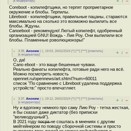
+
–
[
к модератору
]
/
Coreboot - копилефтщики, но терпят проприетарное
окружение и блобы. Терпилы.
Libreboot - копилефтщики, правильные пацаны, стараются
максимально на сколько это возможно выпилить все
блобы. Ждуны.
Canoeboot - рекомендую! Лютый копилефт, одобренный
организацией GNU! Вождь - Лия Роу. Они выпилили все
блобы. Пламенные рэволюционэры!"
3.35
,
Аноним
(
-
), 19:03, 26/02/2024 [
^
] [
^^
] [
^^^
] [
ответить
]
+
–
/
[
к модератору
]
О, да!
Cano eboot - это ваще бешенные чуваки.
Реально фанаты копилефта, готовые ради него на всё.
Можно посмотреть новость
opennet.ru/opennews/art.shtml?num=60011
список "По сравнению с Libreboot удалена поддержка
устройств:" просто впечатляет.
3.37
,
Аноним
(
-
), 19:12, 26/02/2024 [
^
] [
^^
] [
^^^
] [
ответить
]
+
–
/
[
к модератору
]
Ну и вдогонку немного про саму Лию Роу - тетка жесткая,
я бы сказал даже диктатор (без приписки
"великодушный").
В 2021 году п̶о̶с̶р̶а̶ не сошлась в мнениях с другим
мейтейнером по поводу сборочной системы и просто