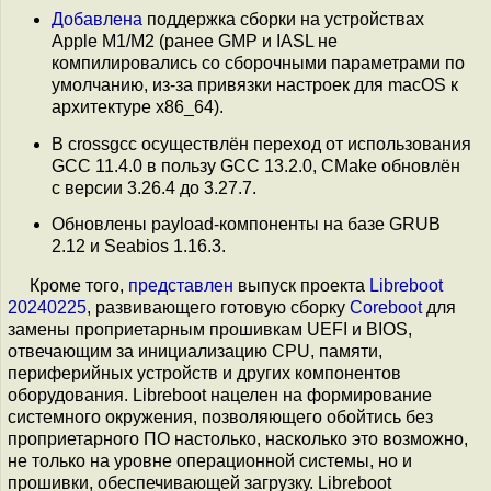
Добавлена
поддержка сборки на устройствах
Apple M1/M2 (ранее GMP и IASL не
компилировались со сборочными параметрами по
умолчанию, из-за привязки настроек для macOS к
архитектуре x86_64).
В crossgcc осуществлён переход от использования
GCC 11.4.0 в пользу GCC 13.2.0, CMake обновлён
с версии 3.26.4 до 3.27.7.
Обновлены payload-компоненты на базе GRUB
2.12 и Seabios 1.16.3.
Кроме того,
представлен
выпуск проекта
Libreboot
20240225
, развивающего готовую сборку
Coreboot
для
замены проприетарным прошивкам UEFI и BIOS,
отвечающим за инициализацию CPU, памяти,
периферийных устройств и других компонентов
оборудования. Libreboot нацелен на формирование
системного окружения, позволяющего обойтись без
проприетарного ПО настолько, насколько это возможно,
не только на уровне операционной системы, но и
прошивки, обеспечивающей загрузку. Libreboot