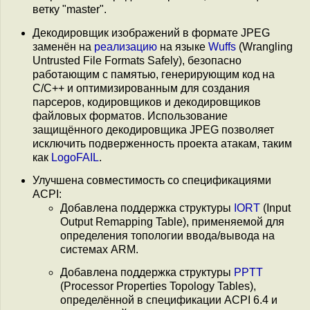
ветку "master".
Декодировщик изображений в формате JPEG
заменён на
реализацию
на языке
Wuffs
(Wrangling
Untrusted File Formats Safely), безопасно
работающим с памятью, генерирующим код на
C/C++ и оптимизированным для создания
парсеров, кодировщиков и декодировщиков
файловых форматов. Использование
защищённого декодировщика JPEG позволяет
исключить подверженность проекта атакам, таким
как
LogoFAIL
.
Улучшена совместимость со спецификациями
ACPI:
Добавлена поддержка структуры
IORT
(Input
Output Remapping Table), применяемой для
определения топологии ввода/вывода на
системах ARM.
Добавлена поддержка структуры
PPTT
(Processor Properties Topology Tables),
определённой в спецификации ACPI 6.4 и