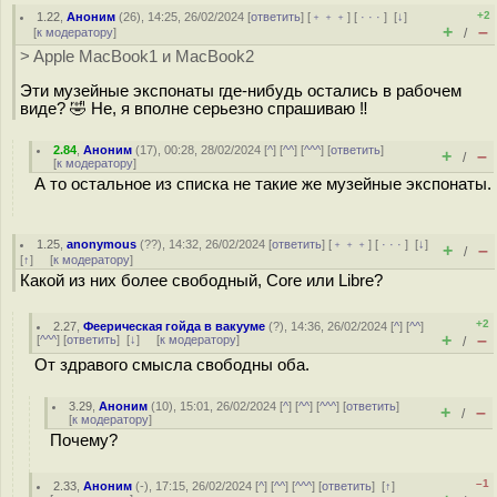
+2
1.22
,
Аноним
(
26
), 14:25, 26/02/2024 [
ответить
] [
﹢﹢﹢
] [
· · ·
]
[
↓
]
+
–
[
к модератору
]
/
> Apple MacBook1 и MacBook2
Эти музейные экспонаты где-нибудь остались в рабочем
виде? 🤣 Не, я вполне серьезно спрашиваю ‼️
2.84
,
Аноним
(
17
), 00:28, 28/02/2024 [
^
] [
^^
] [
^^^
] [
ответить
]
+
–
/
[
к модератору
]
А то остальное из списка не такие же музейные экспонаты.
1.25
,
anonymous
(
??
), 14:32, 26/02/2024 [
ответить
] [
﹢﹢﹢
] [
· · ·
]
[
↓
]
+
–
/
[
↑
] [
к модератору
]
Какой из них более свободный, Core или Libre?
+2
2.27
,
Феерическая гойда в вакууме
(
?
), 14:36, 26/02/2024 [
^
] [
^^
]
+
–
[
^^^
] [
ответить
]
[
↓
] [
к модератору
]
/
От здравого смысла свободны оба.
3.29
,
Аноним
(
10
), 15:01, 26/02/2024 [
^
] [
^^
] [
^^^
] [
ответить
]
+
–
/
[
к модератору
]
Почему?
–1
2.33
,
Аноним
(
-
), 17:15, 26/02/2024 [
^
] [
^^
] [
^^^
] [
ответить
]
[
↑
]