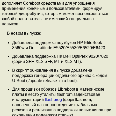
дополняет Coreboot средствами для упрощения
применения конечными пользователями, формируя
готовый дистрибутив, которым может воспользоваться
любой пользователь, не имеющий специальных
навыков.
В новом выпуске:
Добавлена поддержка ноутбуков HP EliteBook
8560w и Dell Latitude E5520/E5530/E6520/E6420.
Добавлена поддержка ПК Dell OptiPlex 9020/7020
(серии SFF, XE2 SFF, MT и XE2 MT).
В скрипт обновления выпуска добавлена
поддержка генерации отдельного архива с кодом
U-Boot (./update release -m u-boot).
Для прошивки образов Libreboot в материнские
платы вместо утилиты flashrom задействован
инструментарий
flashprog
(форк flashrom,
нацеленный на сопровождение стабильных
релизов и реализацию поддержки новых чипов при
сохранении поддержки старых).