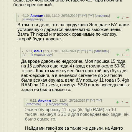
Ведь, для ябблофанатов устарело же, пора покупать
более престижный.
4.10
,
Аноним
(
10
), 11:10, 26/02/2024 [
^
] [
^^
] [
^^^
] [
ответить
]
+
–
/
[
к модератору
]
В том то и дело, что на продукцию Эпл, даже БУ, даже
устаревшую держатся неадекватно высокие цены.
Взять Thinkpad и macbook сравнимые по железу,
второй будет дороже.
+2
5.11
,
Илья
(
??
), 12:01, 26/02/2024 [
^
] [
^^
] [
^^^
] [
ответить
]
+
–
[
↓
] [
к модератору
]
/
Да вроде довольно недорогие. Моя прошка 15 года
на 15 дюймов еще года 4 назад стоила около 50-60
тысяч. Как-то маме нужен был простой ноутбук для
веб-серфинга, а в дешевом сегменте до 20 тысяч
была всякая ерунда, взял б/у прошку 11 года (i5, 4gb
RAM) за 10 тысяч, накинул SSD и для повседневных
задач ей было самое то.
6.12
,
Аноним
(
10
), 12:04, 26/02/2024 [
^
] [
^^
] [
^^^
]
+
–
/
[
ответить
]
[
к модератору
]
>взял б/у прошку 11 года (i5, 4gb RAM) за 10
тысяч, накинул SSD и для повседневных задач ей
было самое то.
Найди мн такой же за такие же деньги, на Авито