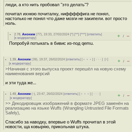
люди, а кто нить пробовал "это делать"?
почитал ихнюю почиталку, нифффффига не понял,
настолько не понял что даже мозги не закипели. вот просто
ноль.
2.78
,
Аноним
(
77
), 19:33, 27/02/2024 [
^
] [
^^
] [
^^^
] [
ответить
]
+
–
/
[
к модератору
]
Попробуй потыкать в бивис из-под qemu.
1.39
,
Аноним
(
39
), 19:37, 26/02/2024 [
ответить
] [
﹢﹢﹢
] [
· · ·
]
[
↑
]
+
–
/
[
к модератору
]
>Начиная с этого выпуска проект перешёл на новую схему
наименования версий
и эти туда же...
1.49
,
Аноним
(
-
), 23:47, 26/02/2024 [
ответить
] [
﹢﹢﹢
] [
· · ·
]
+
–
/
[
к модератору
]
>> Декодировщик изображений в формате JPEG заменён на
реализацию на языке Wuffs (Wrangling Untrusted File Formats
Safely),
Спасибо за наводку, впервые о Wuffs прочитал в этой
новости, ща ковыряю, прикольная штука.