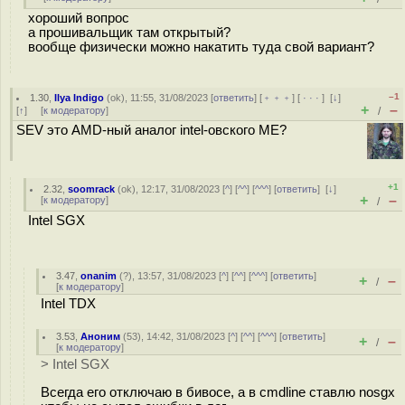
хороший вопрос
а прошивальщик там открытый?
вообще физически можно накатить туда свой вариант?
–1
1.30
,
Ilya Indigo
(
ok
), 11:55, 31/08/2023 [
ответить
] [
﹢﹢﹢
] [
· · ·
]
[
↓
]
+
–
[
↑
] [
к модератору
]
/
SEV это AMD-ный аналог intel-овского ME?
+1
2.32
,
soomrack
(
ok
), 12:17, 31/08/2023 [
^
] [
^^
] [
^^^
] [
ответить
]
[
↓
]
+
–
[
к модератору
]
/
Intel SGX
3.47
,
onanim
(
?
), 13:57, 31/08/2023 [
^
] [
^^
] [
^^^
] [
ответить
]
+
–
/
[
к модератору
]
Intel TDX
3.53
,
Аноним
(
53
), 14:42, 31/08/2023 [
^
] [
^^
] [
^^^
] [
ответить
]
+
–
/
[
к модератору
]
> Intel SGX
Всегда его отключаю в бивосе, а в cmdline ставлю nosgx