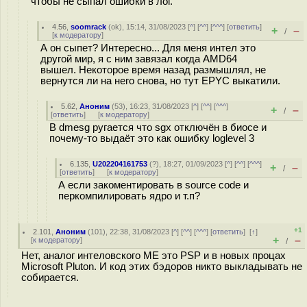
чтобы не сыпал ошибки в лог.
4.56
,
soomrack
(
ok
), 15:14, 31/08/2023 [
^
] [
^^
] [
^^^
] [
ответить
]
+
–
/
[
к модератору
]
А он сыпет? Интересно... Для меня интел это
другой мир, я с ним завязал когда AMD64
вышел. Некоторое время назад размышлял, не
вернутся ли на него снова, но тут EPYC выкатили.
5.62
,
Аноним
(
53
), 16:23, 31/08/2023 [
^
] [
^^
] [
^^^
]
+
–
/
[
ответить
]
[
к модератору
]
В dmesg ругается что sgx отключён в биосе и
почему-то выдаёт это как ошибку loglevel 3
6.135
,
U202204161753
(
?
), 18:27, 01/09/2023 [
^
] [
^^
] [
^^^
]
+
–
/
[
ответить
]
[
к модератору
]
А если закоментировать в source code и
перкомпилировать ядро и т.п?
+1
2.101
,
Аноним
(
101
), 22:38, 31/08/2023 [
^
] [
^^
] [
^^^
] [
ответить
]
[
↑
]
+
–
[
к модератору
]
/
Нет, аналог интеловского ME это PSP и в новых процах
Microsoft Pluton. И код этих бэдоров никто выкладывать не
собирается.