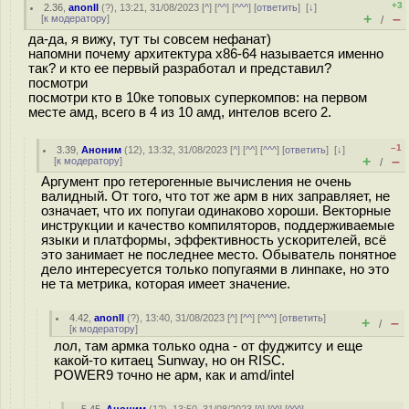
+3
2.36
,
anonII
(
?
), 13:21, 31/08/2023 [
^
] [
^^
] [
^^^
] [
ответить
]
[
↓
]
+
–
[
к модератору
]
/
да-да, я вижу, тут ты совсем нефанат)
напомни почему архитектура x86-64 называется именно
так? и кто ее первый разработал и представил?
посмотри
посмотри кто в 10ке топовых суперкомпов: на первом
месте амд, всего в 4 из 10 амд, интелов всего 2.
–1
3.39
,
Аноним
(
12
), 13:32, 31/08/2023 [
^
] [
^^
] [
^^^
] [
ответить
]
[
↓
]
+
–
[
к модератору
]
/
Аргумент про гетерогенные вычисления не очень
валидный. От того, что тот же арм в них заправляет, не
означает, что их попугаи одинаково хороши. Векторные
инструкции и качество компиляторов, поддерживаемые
языки и платформы, эффективность ускорителей, всё
это занимает не последнее место. Обыватель понятное
дело интересуется только попугаями в линпаке, но это
не та метрика, которая имеет значение.
4.42
,
anonII
(
?
), 13:40, 31/08/2023 [
^
] [
^^
] [
^^^
] [
ответить
]
+
–
/
[
к модератору
]
лол, там армка только одна - от фуджитсу и еще
какой-то китаец Sunway, но он RISC.
POWER9 точно не арм, как и amd/intel