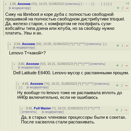
+2
1.50
,
Аноним
(
53
), 14:23, 31/08/2023 [
ответить
] [
﹢﹢﹢
] [
· · ·
]
[
↓
] [
↑
]
+
–
[
к модератору
]
/
Сижу на libreboot и коре дуба с полностью свободной
прошивкой на полностью свободном дистрибутиве trisquel.
Да, железо старое, с комфортом не посёрфать сузи-
вэбсайты типа дзена или ютуба, но за свободу нужно
платить. Увы и ах.
2.54
,
Аноним
(
54
), 15:05, 31/08/2023 [
^
] [
^^
] [
^^^
] [
ответить
]
[
↓
]
+
–
/
[
к модератору
]
Lenovo T<какой>?
3.60
,
Аноним
(
53
), 16:21, 31/08/2023 [
^
] [
^^
] [
^^^
] [
ответить
]
+
–
/
[
к модератору
]
Dell Latitude E6400. Lenovo мусор с распаянными процем.
4.65
,
Аноним
(
74
), 16:31, 31/08/2023 [
^
] [
^^
] [
^^^
] [
ответить
]
+
–
/
[
↓
] [
к модератору
]
Ну вообще-то lenovo тоже не распаивала вплоть до
t440p включительно, если не ошибаюсь
5.91
,
Full Master
(
?
), 18:23, 31/08/2023 [
^
] [
^^
] [
^^^
]
+
–
/
[
ответить
]
[
к модератору
]
Да, в старых членовах процессоры были в сокетах.
После хасвелла стали распахивать.