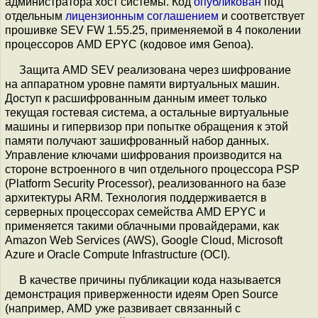
администратора хост системы. Код
опубликован
под
отдельным
лицензионным соглашением
и соответствует
прошивке SEV FW 1.55.25, применяемой в 4 поколении
процессоров AMD EPYC (кодовое имя Genoa).
Защита AMD SEV реализована через шифрование
на аппаратном уровне памяти виртуальных машин.
Доступ к расшифрованным данным имеет только
текущая гостевая система, а остальные виртуальные
машины и гипервизор при попытке обращения к этой
памяти получают зашифрованный набор данных.
Управление ключами шифрования производится на
стороне встроенного в чип отдельного процессора PSP
(Platform Security Processor), реализованного на базе
архитектуры ARM. Технология поддерживается в
серверных процессорах семейства AMD EPYC и
применяется такими облачными провайдерами, как
Amazon Web Services (AWS), Google Cloud, Microsoft
Azure и Oracle Compute Infrastructure (OCI).
В качестве причины публикации кода называется
демонстрация приверженности идеям Open Source
(например, AMD уже развивает связанный с