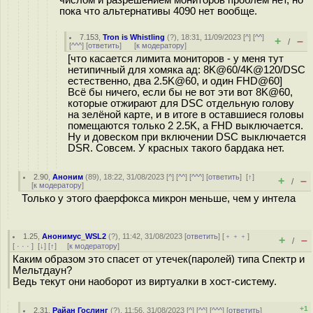
пока что альтернативы 4090 нет вообще.
7.153
,
Tron is Whistling
(
?
), 18:31, 11/09/2023 [
^
] [
^^
]
+
–
/
[
^^^
] [
ответить
]
[
к модератору
]
[что касается лимита мониторов - у меня тут
нетипичный для хомяка ад: 8K@60/4K@120/DSC
естественно, два 2.5K@60, и один FHD@60]
Всё бы ничего, если бы не вот эти вот 8K@60,
которые отжирают для DSC отдельную голову
на зелёной карте, и в итоге в оставшиеся головы
помещаются только 2 2.5K, а FHD выключается.
Ну и довеском при включении DSC выключается
DSR. Совсем. У красных такого бардака нет.
2.90
,
Аноним
(
89
), 18:22, 31/08/2023 [
^
] [
^^
] [
^^^
] [
ответить
]
[
↑
]
+
–
/
[
к модератору
]
Только у этого фаерфокса микрон меньше, чем у интела
1.25
,
Анонимус_WSL2
(
?
), 11:42, 31/08/2023 [
ответить
] [
﹢﹢﹢
]
+
–
/
[
· · ·
]
[
↓
] [
↑
] [
к модератору
]
Каким образом это спасет от утечек(паролей) типа Спектр и
Мельтдаун?
Ведь текут они наоборот из виртуалки в хост-систему.
+1
2.31
,
Райан Гослинг
(
?
), 11:56, 31/08/2023 [
^
] [
^^
] [
^^^
] [
ответить
]