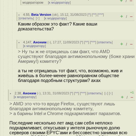
+
–
/
модератором
[
к модератору
]
4.55
,
Beta Version
(
ok
), 15:12, 31/08/2023 [
^
] [
^^
] [
^^^
]
+
–
/
[
ответить
]
[
↑
] [
к модератору
]
Каким образом это факт? Какие ваши
доказательства?
4.147
,
Аноним
(
-
), 17:27, 11/09/2023 [
^
] [
^^
] [
^^^
] [
ответить
]
+
–
/
[
к модератору
]
> Ну ты ж не отрицаешь сам факт, что AMD
существуют благодаря антимонопольному (боже храни
Америку!) комитету?
а ты не отрицаешь тот факт, что, возможно, жив и
живёшь в более-менее равноправном обществе
благодаря подобным структурам? ахах
+1
2.38
,
Аноним
(
-
), 13:31, 31/08/2023 [
^
] [
^^
] [
^^^
] [
ответить
]
[
↓
] [
↑
]
+
–
[
к модератору
]
/
> AMD это что-то вроде Firefox, существуют лишь
благодаря антимонопольному комитету,
> а барины Intel и Chrome подкармливают паразитов.
Последние несколько лет амд сам себя неплохо
подкармливает, откусывая у интеля рыночную долю
серверов своими EPYC'ами и бессовестно занимая всю