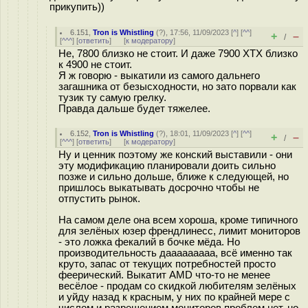
прикупить))
6.151
,
Tron is Whistling
(
?
), 17:56, 11/09/2023 [
^
] [
^^
]
+
–
/
[
^^^
] [
ответить
]
[
к модератору
]
Не, 7800 близко не стоит. И даже 7900 XTX близко
к 4900 не стоит.
Я ж говорю - выкатили из самого дальнего
загашника от безысходности, но зато порвали как
тузик ту самую грелку.
Правда дальше будет тяжелее.
6.152
,
Tron is Whistling
(
?
), 18:01, 11/09/2023 [
^
] [
^^
]
+
–
/
[
^^^
] [
ответить
]
[
к модератору
]
Ну и ценник поэтому же конский выставили - они
эту модификацию планировали доить сильно
позже и сильно дольше, ближе к следующей, но
пришлось выкатывать досрочно чтобы не
отпустить рынок.
На самом деле она всем хороша, кроме типичного
для зелёных юзер френдлинесс, лимит мониторов
- это ложка фекалий в бочке мёда. Но
производительность дааааааааа, всё именно так
круто, запас от текущих потребностей просто
феерический. Выкатит AMD что-то не менее
весёлое - продам со скидкой любителям зелёных
и уйду назад к красным, у них по крайней мере с
числом и разрешением мониторов проблем нет, но