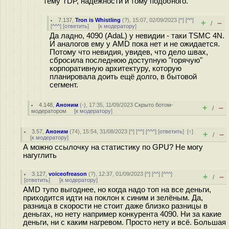
тему TDP, надежности и тому подобного.
7.137
,
Tron is Whistling
(
?
), 15:07, 02/09/2023 [
^
] [
^^
]
+
–
/
[
^^^
] [
ответить
]
[
к модератору
]
Да ладно, 4090 (AdaL) у невидии - таки TSMC 4N.
И аналогов ему у AMD пока нет и не ожидается.
Потому что невидия, увидев, что дело швах,
сбросила последнюю доступную "горячую"
корпоративную архитектуру, которую
планировала доить ещё долго, в бытовой
сегмент.
4.148
,
Аноним
(
-
), 17:35, 11/09/2023
Скрыто ботом-
+
–
/
модератором
[
к модератору
]
3.57
,
Аноним
(
74
), 15:54, 31/08/2023 [
^
] [
^^
] [
^^^
] [
ответить
]
[
↑
]
+
–
/
[
к модератору
]
А можно ссылочку на статистику по GPU? Не могу
нагуглить
3.127
,
voiceofreason
(
?
), 12:37, 01/09/2023 [
^
] [
^^
] [
^^^
]
+
–
/
[
ответить
]
[
к модератору
]
AMD тупо выгоднее, но когда надо топ на все деньги,
приходится идти на поклон к синим и зелёным. Да,
разница в скорости не стоит даже близко разницы в
деньгах, но нету например конкурента 4090. Ни за какие
деньги, ни с каким нагревом. Просто нету и всё. Большая