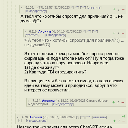
5.105
,
_
(
??
), 22:57, 31/08/2023 [
^
] [
^^
] [
^^^
] [
ответить
]
+
–
/
[
к модератору
]
А тебя что - хотя-бы спросят для приличия? :) ... не
думаю!(С)
6.116
,
Аноним
(
-
), 04:10, 01/09/2023 [
^
] [
^^
] [
^^^
]
+
–
/
[
ответить
]
[
к модератору
]
> А тебя что - хотя-бы спросят для приличия? :) ...
не думаю!(С)
Это что, левые крекеры мне без спроса реверс-
фирмварь из под чатгопа нальют? Ну я тогда тоже
спрошу чатгопа пару вопросов. Например:
1) Где они живут?
2) Как туда FBI отредиректить?
В принципе я и без него это смогу, но пара свежих
идей на тему может и пригодиться, вдруг я что
интересное пропустил.
7.134
,
Аноним
(
-
), 18:10, 01/09/2023
Скрыто ботом-
+
–
/
модератором
[
к модератору
]
+1
4.70
,
Аноним
(
70
), 16:57, 31/08/2023 [
^
] [
^^
] [
^^^
] [
ответить
]
+
–
[
↑
] [
к модератору
]
/
Неясно только зачем для этого ChatGPT, если у