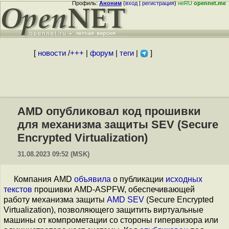
Профиль:
Аноним
(
вход
|
регистрация
)
неRU
opennet.me
[
новости
/
+++
|
форум
|
теги
|
]
AMD опубликовал код прошивки
для механизма защиты SEV (Secure
Encrypted Virtualization)
31.08.2023 09:52 (MSK)
Компания AMD
объявила
о публикации
исходных
текстов
прошивки AMD-ASPFW, обеспечивающей
работу механизма защиты
AMD SEV
(Secure Encrypted
Virtualization), позволяющего защитить виртуальные
машины от компрометации со стороны гипервизора или