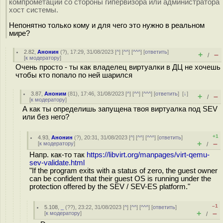
компрометации со стороны гипервизора или администратора
хост системы.
Непонятно только кому и для чего это нужно в реальном
мире?
2.82
,
Анонин
(
?
), 17:29, 31/08/2023 [
^
] [
^^
] [
^^^
] [
ответить
]
+
–
/
[
к модератору
]
Очень просто - ты как владелец виртуалки в ДЦ не хочешь
чтобы кто попало по ней шарился
3.87
,
Аноним
(
81
), 17:46, 31/08/2023 [
^
] [
^^
] [
^^^
] [
ответить
]
[
↓
]
+
–
/
[
к модератору
]
А как ты определишь запущена твоя виртуалка под SEV
или без него?
+1
4.93
,
Анонин
(
?
), 20:31, 31/08/2023 [
^
] [
^^
] [
^^^
] [
ответить
]
+
–
[
к модератору
]
/
Напр. как-то так
https://libvirt.org/manpages/virt-qemu-
sev-validate.html
"If the program exits with a status of zero, the guest owner
can be confident that their guest OS is running under the
protection offered by the SEV / SEV-ES platform."
–1
5.108
,
_
(
??
), 23:22, 31/08/2023 [
^
] [
^^
] [
^^^
] [
ответить
]
+
–
[
к модератору
]
/