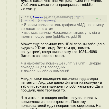
Думаю самая честная метрика - Cost Per Frame.
И обычно самые топы проигрывают middle
сегменту.
6.119
,
Аноним
(
-
), 05:12, 01/09/2023 [
^
] [
^^
] [
^^^
]
+
–
/
[
ответить
]
[
к модератору
]
> Я и сам пользователь графики АМД, но не могу
согласиться с этим
> высказыванием. Насколько я знаю, у nvidia и
память пошустрее (gddr6x vs gddr6)
Может еще вспомним кто HBM первым забацал в
видяхах? Таки - амд. Вот там да, "память
пошустрее", когда шина сразу так 1024...4096
битов то за присест могет.
> и нанометры поменьше (5nm vs 6nm). Цифры
приведены для последних
> поколений обеих компаний.
Нвидия свои последние поколения едва-едва
пытается. Амд уже давно фигачит на полную - и
забили своими видяхами топ500, например. Да и
процами, чего теряться то.
Что интел что нвидия любят преувеличивать
возможности своего кремния. Поэтому
пользователей ждут неприятные сюрпризы. На