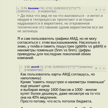
5.74
,
Аноним
(
74
), 17:02, 31/08/2023 [
^
] [
^^
] [
^^^
]
+
–
/
[
ответить
]
[
↑
] [
к модератору
]
> Да пока что амд не на что жаловаться - и интел и
нвидия в техпроцессах пролетают и истошно
надрываются в маркетинге, но откровенное
техническое отставание одним маркетингом все же
не заткнешь
Я и сам пользователь графики АМД, но не могу
согласиться с этим высказыванием. Насколько я
знаю, у nvidia и память пошустрее (gddr6x vs gddr6) и
нанометры поменьше (5nm vs 6nm). Цифры
приведены для последних поколений обеих
компаний.
6.88
,
anonII
(
?
), 17:46, 31/08/2023 [
^
] [
^^
] [
^^^
] [
ответить
]
+
–
/
[
к модератору
]
Как пользователь карты АМД соглашусь, но
наполовину)
Кроме "память пошустрее и нанометры поменьше"
еще решает цена
и выбирая между 1600 баксов и 1000 - многие
купят более дешевую, даже несмотря на то что
она на 40% медленне.
Просто потому, что есть потолок бюджета.