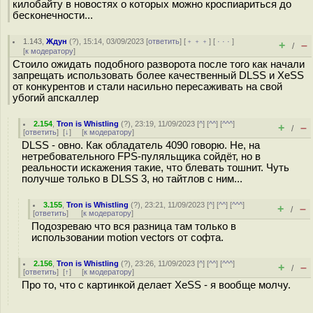
килобайту в новостях о которых можно кроспиариться до
бесконечности...
1.143
,
Ждун
(
?
), 15:14, 03/09/2023 [
ответить
] [
﹢﹢﹢
] [
· · ·
]
+
–
/
[
к модератору
]
Стоило ожидать подобного разворота после того как начали
запрещать использовать более качественный DLSS и XeSS
от конкурентов и стали насильно пересаживать на свой
убогий апскаллер
2.154
,
Tron is Whistling
(
?
), 23:19, 11/09/2023 [
^
] [
^^
] [
^^^
]
+
–
/
[
ответить
]
[
↓
] [
к модератору
]
DLSS - овно. Как обладатель 4090 говорю. Не, на
нетребовательного FPS-пуляльщика сойдёт, но в
реальности искажения такие, что блевать тошнит. Чуть
получше только в DLSS 3, но тайтлов с ним...
3.155
,
Tron is Whistling
(
?
), 23:21, 11/09/2023 [
^
] [
^^
] [
^^^
]
+
–
/
[
ответить
]
[
к модератору
]
Подозреваю что вся разница там только в
использовании motion vectors от софта.
2.156
,
Tron is Whistling
(
?
), 23:26, 11/09/2023 [
^
] [
^^
] [
^^^
]
+
–
/
[
ответить
]
[
↑
] [
к модератору
]
Про то, что с картинкой делает XeSS - я вообще молчу.