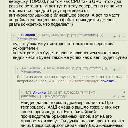
верхушку TOP500, при том как CPU так и GPU, чтоб два
раза не вставать. И вот тут интелу совершенно не на что
жаловаться, врядли будут претензии от
антимонопольщиков в ближайшее время. А вот по части
апгрейда техпроцессов на фабах приходится джеппы
рвать конкретно, что поделаьт :)
3.44
,
anonII
(
?
), 13:46, 31/08/2023 [
^
] [
^^
] [
^^^
] [
ответить
]
[
↓
]
+
–
/
[
к модератору
]
ну, с гпуʼшками у них хорошо только для серваков/
ускорителей
посмотрим что будет с новым поколением чиплетных
видях - если будет такой же успех как с zen, будет супер
4.67
,
Аноним
(
-
), 16:37, 31/08/2023 [
^
] [
^^
] [
^^^
] [
ответить
]
[
↓
]
+
–
/
[
к модератору
]
Да я и на десктопе не жалуюсь мощнее чем интеграт интела в
дохреналион раз, и н...
большой текст свёрнут,
показать
–3
5.71
,
Аноним
(
12
), 16:57, 31/08/2023 [
^
] [
^^
] [
^^^
]
+
–
[
ответить
]
[
↓
] [
к модератору
]
/
Нвидия давно открыла драйвер, если что. Про
техпроцессы АМД смешно вышло тоже, у них нет
своего производства. Есть "китайский"
производитель бракованных чипов, вот на его
мощностях и живут. Ты думаешь, они просто так что
ли из брака собирают свои чипы? Да, экономненько,