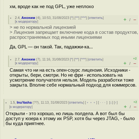
хм, вроде как не под GPL, уже неплохо
2.4
,
Аноним
(
4
), 10:53, 31/08/2023 [
^
] [
^^
] [
^^^
] [
ответить
]
+
–
/
[
к модератору
]
> не по нормальной лицензией
> Лицензия запрещает включение кода в состав продуктов,
распространяемых под иными лицензиями
Да, GPL — он такой. Так, падажжи-ка...
+2
2.7
,
Аноним
(
7
), 11:16, 31/08/2023 [
^
] [
^^
] [
^^^
] [
ответить
]
+
–
[
к модератору
]
/
Самая что ни на есть опен-соурс лицензия. Исходники -
открыты, бери, смотри. Но не фри - использовать на
усмотрение получателя нельзя. Модель разработки тоже
закрыта. Вполне себе нормальный подход для коммерсов.
+2
1.5
,
InuYasha
(
??
), 11:13, 31/08/2023 [
ответить
] [
﹢﹢﹢
] [
· · ·
]
[
↓
] [
↑
]
+
–
[
к модератору
]
/
Открыли - это хорошо, но лишь полдела. А вот был бы
доступ у юзера к этому их PSP, хотя бы через JTAG, - было
бы куда приятнее.