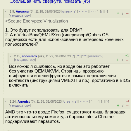
....большая нить свёрнута, показать (45)
1.9
,
Аноним
(
6
), 11:18, 31/08/2023 [
ответить
] [
﹢﹢﹢
] [
· · ·
]
[
↓
] [
↑
]
+
–
/
[
к модератору
]
>Secure Encrypted Virtualization
1. Это будут использовать для DRM?
2. А в VirtualBox/QEMU/Xen (гипервизор)/Qubes OS
поддержка есть для использования в интересех конечных
пользователей?
+1
2.15
,
soomrack
(
ok
), 11:27, 31/08/2023 [
^
] [
^^
] [
^^^
] [
ответить
]
+
–
[
к модератору
]
/
Возможно я ошибаюсь, но вроде бы это работает
без участия QEMU/KVM. Страницы прозрачно
шифруются и дешифруются в рамках переключения
контекста (инструкциями VMEXIT и пр.), достаточно в BIOS
включить.
–4
1.24
,
Anonist
(
?
), 11:38, 31/08/2023 [
ответить
] [
﹢﹢﹢
] [
· · ·
]
[
↓
] [
↑
]
+
–
[
к модератору
]
/
AMD это что-то вроде Firefox, существуют лишь благодаря
антимонопольному комитету, а барины Intel и Chrome
подкармливают паразитов.