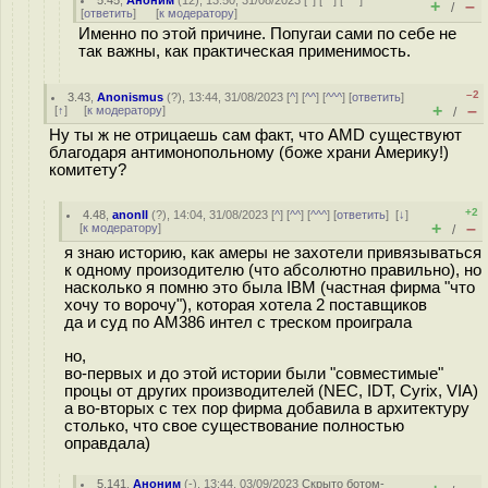
5.45
,
Аноним
(
12
), 13:50, 31/08/2023 [
^
] [
^^
] [
^^^
]
+
–
/
[
ответить
]
[
к модератору
]
Именно по этой причине. Попугаи сами по себе не
так важны, как практическая применимость.
–2
3.43
,
Anonismus
(
?
), 13:44, 31/08/2023 [
^
] [
^^
] [
^^^
] [
ответить
]
+
–
[
↑
] [
к модератору
]
/
Ну ты ж не отрицаешь сам факт, что AMD существуют
благодаря антимонопольному (боже храни Америку!)
комитету?
+2
4.48
,
anonII
(
?
), 14:04, 31/08/2023 [
^
] [
^^
] [
^^^
] [
ответить
]
[
↓
]
+
–
[
к модератору
]
/
я знаю историю, как амеры не захотели привязываться
к одному произодителю (что абсолютно правильно), но
насколько я помню это была IBM (частная фирма "что
хочу то ворочу"), которая хотела 2 поставщиков
да и суд по AM386 интел с треском проиграла
но,
во-первых и до этой истории были "совместимые"
процы от других производителей (NEC, IDT, Cyrix, VIA)
а во-вторых с тех пор фирма добавила в архитектуру
столько, что свое существование полностью
оправдала)
5.141
,
Аноним
(
-
), 13:44, 03/09/2023
Скрыто ботом-