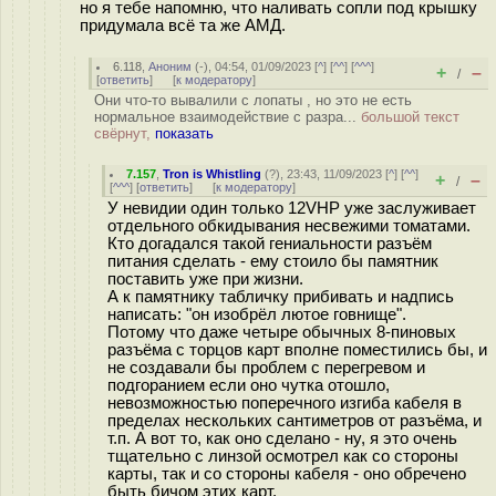
но я тебе напомню, что наливать сопли под крышку
придумала всё та же АМД.
6.118
,
Аноним
(
-
), 04:54, 01/09/2023 [
^
] [
^^
] [
^^^
]
+
–
/
[
ответить
]
[
к модератору
]
Они что-то вывалили с лопаты , но это не есть
нормальное взаимодействие с разра...
большой текст
свёрнут,
показать
7.157
,
Tron is Whistling
(
?
), 23:43, 11/09/2023 [
^
] [
^^
]
+
–
/
[
^^^
] [
ответить
]
[
к модератору
]
У невидии один только 12VHP уже заслуживает
отдельного обкидывания несвежими томатами.
Кто догадался такой гениальности разъём
питания сделать - ему стоило бы памятник
поставить уже при жизни.
А к памятнику табличку прибивать и надпись
написать: "он изобрёл лютое говнище".
Потому что даже четыре обычных 8-пиновых
разъёма с торцов карт вполне поместились бы, и
не создавали бы проблем с перегревом и
подгоранием если оно чутка отошло,
невозможностью поперечного изгиба кабеля в
пределах нескольких сантиметров от разъёма, и
т.п. А вот то, как оно сделано - ну, я это очень
тщательно с линзой осмотрел как со стороны
карты, так и со стороны кабеля - оно обречено
быть бичом этих карт.