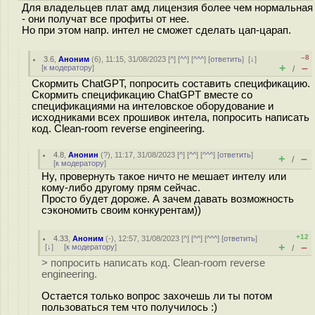
Для владельцев плат амд лицензия более чем нормальная
- они получат все профиты от нее.
Но при этом напр. интел не сможет сделать цап-царап.
–8
3.6
,
Аноним
(
6
), 11:15, 31/08/2023 [
^
] [
^^
] [
^^^
] [
ответить
]
[
↓
]
+
–
[
к модератору
]
/
Скормить ChatGPT, попросить составить спецификацию.
Скормить спецификацию ChatGPT вместе со
спецификациями на интеловское оборудование и
исходниками всех прошивок интела, попросить написать
код. Clean-room reverse engineering.
4.8
,
Анонин
(
?
), 11:17, 31/08/2023 [
^
] [
^^
] [
^^^
] [
ответить
]
+
–
/
[
к модератору
]
Ну, провернуть такое ничто не мешает интелу или
кому-либо другому прям сейчас.
Просто будет дороже. А зачем давать возможность
сэкономить своим конкурентам))
+12
4.33
,
Аноним
(
-
), 12:57, 31/08/2023 [
^
] [
^^
] [
^^^
] [
ответить
]
+
–
[
↓
] [
к модератору
]
/
> попросить написать код. Clean-room reverse
engineering.
Остается только вопрос захочешь ли ты потом
пользоваться тем что получилось :)