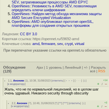
SEV, затрагивающая процессоры AMD EPYC
OpenNews: Уязвимость в AMD SEV, позволяющая
определить ключи шифрования
OpenNews: Найден метод обхода механизма защиты
AMD Secure Encrypted Virtualization
OpenNews: AMD опубликовал прототип openSIL,
платформы для создания открытых прошивок
Лицензия:
CC BY 3.0
Короткая ссылка: https://opennet.ru/59692-amd
Ключевые слова:
amd
,
firmware
,
sev
,
crypt
,
virtual
При перепечатке указание ссылки на opennet.ru обязательно
Обсуждение
Ajax
|
1 уровень
|
Линейный
|
+/-
|
Раскрыть
(129)
всё
|
RSS
+14
1.1
,
Аноним
(
1
), 10:38, 31/08/2023 [
ответить
] [
﹢﹢﹢
] [
· · ·
]
[
↓
]
+
–
[
к модератору
]
/
Жаль, что не по нормальной лицензией, но в целом шаг
очень здравый. Никакого security through obscurity
+2
2.2
,
Анонин
(
?
), 10:49, 31/08/2023 [
^
] [
^^
] [
^^^
] [
ответить
]
[
↓
]
+
–
[
к модератору
]
/