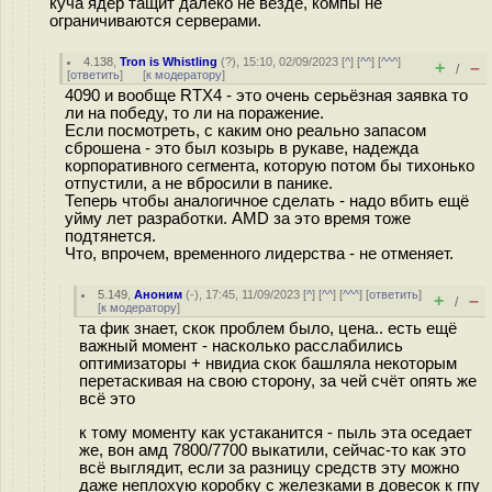
куча ядер тащит далеко не везде, компы не
ограничиваются серверами.
4.138
,
Tron is Whistling
(
?
), 15:10, 02/09/2023 [
^
] [
^^
] [
^^^
]
+
–
/
[
ответить
]
[
к модератору
]
4090 и вообще RTX4 - это очень серьёзная заявка то
ли на победу, то ли на поражение.
Если посмотреть, с каким оно реально запасом
сброшена - это был козырь в рукаве, надежда
корпоративного сегмента, которую потом бы тихонько
отпустили, а не вбросили в панике.
Теперь чтобы аналогичное сделать - надо вбить ещё
уйму лет разработки. AMD за это время тоже
подтянется.
Что, впрочем, временного лидерства - не отменяет.
5.149
,
Аноним
(
-
), 17:45, 11/09/2023 [
^
] [
^^
] [
^^^
] [
ответить
]
+
–
/
[
к модератору
]
та фик знает, скок проблем было, цена.. есть ещё
важный момент - насколько расслабились
оптимизаторы + нвидиа скок башляла некоторым
перетаскивая на свою сторону, за чей счёт опять же
всё это
к тому моменту как устаканится - пыль эта оседает
же, вон амд 7800/7700 выкатили, сейчас-то как это
всё выглядит, если за разницу средств эту можно
даже неплохую коробку с железками в довесок к гпу