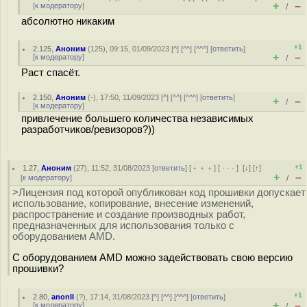
+
–
[
к модератору
]
/
абсолютно никаким
+1
2.125
,
Аноним
(
125
), 09:15, 01/09/2023 [
^
] [
^^
] [
^^^
] [
ответить
]
+
–
[
к модератору
]
/
Раст спасёт.
2.150
,
Аноним
(
-
), 17:50, 11/09/2023 [
^
] [
^^
] [
^^^
] [
ответить
]
+
–
/
[
к модератору
]
привлечение большего количества независимых
разработчиков/ревизоров?))
+1
1.27
,
Аноним
(
27
), 11:52, 31/08/2023 [
ответить
] [
﹢﹢﹢
] [
· · ·
]
[
↓
] [
↑
]
+
–
[
к модератору
]
/
>Лицензия под которой опубликован код прошивки допускает
использование, копирование, внесение изменений,
распространение и создание производных работ,
предназначенных для использования только с
оборудованием AMD.
С оборудованием AMD можно задействовать свою версию
прошивки?
+1
2.80
,
anonII
(
?
), 17:14, 31/08/2023 [
^
] [
^^
] [
^^^
] [
ответить
]
+
–
[
к модератору
]
/