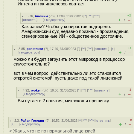
Интела и так инженеров хватает.
+2
5.76
,
Аноним
(
76
), 17:09, 31/08/2023 [
^
] [
^^
] [
^^^
]
+
–
[
ответить
]
[
к модератору
]
/
Как зачем? Чтобы у копирастов подгорело.
Американский суд недавно признал - произведения,
сгенерированные ИИ - общественное достояние.
+1
3.85
,
penetrator
(
?
), 17:40, 31/08/2023 [
^
] [
^^
] [
^^^
] [
ответить
]
[
↑
]
+
–
[
к модератору
]
/
можно ли будет загрузить этот микрокод в процессор
самостоятельно?
вот в чем вопрос, действительно ли это становится
откротой системой, пусть даже под такой лицензией
–1
4.92
,
ryoken
(
ok
), 19:06, 31/08/2023 [
^
] [
^^
] [
^^^
] [
ответить
]
+
–
[
к модератору
]
/
Вы путаете 2 понятия, микрокод и прошивку.
–9
2.3
,
Райан Гослинг
(
?
), 10:52, 31/08/2023 [
^
] [
^^
] [
^^^
] [
ответить
]
+
–
[
↑
] [
к модератору
]
/
> Жаль, что не по нормальной лицензией