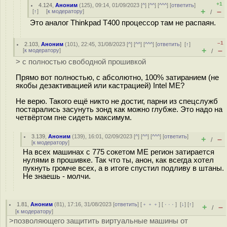
+1
4.124
,
Аноним
(
125
), 09:14, 01/09/2023 [
^
] [
^^
] [
^^^
] [
ответить
]
+
–
[
↑
] [
к модератору
]
/
Это аналог Thinkpad T400 процессор там не распаян.
–1
2.103
,
Аноним
(
101
), 22:45, 31/08/2023 [
^
] [
^^
] [
^^^
] [
ответить
]
[
↑
]
+
–
[
к модератору
]
/
> с полностью свободной прошивкой
Прямо вот полностью, с абсолютно, 100% затиранием (не
якобы дезактивацией или кастрацией) Intel ME?
Не верю. Такого ещё никто не достиг, парни из спецслужб
постарались засунуть зонд как можно глубже. Это надо на
четвёртом пне сидеть максимум.
3.139
,
Аноним
(
139
), 16:01, 02/09/2023 [
^
] [
^^
] [
^^^
] [
ответить
]
+
–
/
[
к модератору
]
На всех машинах с 775 сокетом ME регион затирается
нулями в прошивке. Так что ты, анон, как всегда хотел
пyкнуть громче всех, а в итоге спустил подливу в штаны.
Не знаешь - молчи.
1.81
,
Аноним
(
81
), 17:16, 31/08/2023 [
ответить
] [
﹢﹢﹢
] [
· · ·
]
[
↓
] [
↑
]
+
–
/
[
к модератору
]
>позволяющего защитить виртуальные машины от