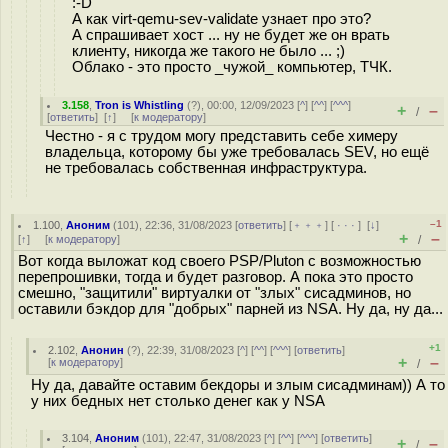
:-D
А как virt-qemu-sev-validate узнает про это?
А спрашивает хост ... ну не будет же он врать
клиенту, никогда же такого не было ... ;)
Облако - это просто _чужой_ компьютер, ТЧК.
3.158
,
Tron is Whistling
(
?
), 00:00, 12/09/2023 [
^
] [
^^
] [
^^^
]
+
–
/
[
ответить
]
[
↑
] [
к модератору
]
Честно - я с трудом могу представить себе химеру
владельца, которому бы уже требовалась SEV, но ещё
не требовалась собственная инфраструктура.
–1
1.100
,
Аноним
(
101
), 22:36, 31/08/2023 [
ответить
] [
﹢﹢﹢
] [
· · ·
]
[
↓
]
+
–
[
↑
] [
к модератору
]
/
Вот когда выложат код своего PSP/Pluton с возможностью
перепрошивки, тогда и будет разговор. А пока это просто
смешно, "защитили" виртуалки от "злых" сисадминов, но
оставили бэкдор для "добрых" парней из NSA. Ну да, ну да...
+1
2.102
,
Анонин
(
?
), 22:39, 31/08/2023 [
^
] [
^^
] [
^^^
] [
ответить
]
+
–
[
к модератору
]
/
Ну да, давайте оставим бекдоры и злым сисадминам)) А то
у них бедных нет столько денег как у NSA
3.104
,
Аноним
(
101
), 22:47, 31/08/2023 [
^
] [
^^
] [
^^^
] [
ответить
]
+
–
/