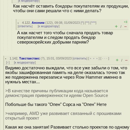
[
к модератору
]
Как насчёт оставить бэкдоры покупателям их продукции,
чтобы они сами решали что с ними делать?
+3
4.122
,
Аноним
(
122
), 09:08, 01/09/2023 [
^
] [
^^
] [
^^^
]
+
–
[
ответить
]
[
к модератору
]
/
А как насчет того чтобы сначала продать товар
покупателям и следом продать бекдор
северокорейских добрыми парням?
1.142
,
Такстакстакс
(
?
), 15:01, 03/09/2023 [
ответить
] [
﹢﹢﹢
] [
· · ·
]
+
–
/
[
↑
] [
к модератору
]
Видимо достаточно выждали, что все уже забыли о том, что
якобы зашифрованная память на деле оказалась точно так
же подверженна перезаписи через Row Hammer именно в
нужныъ местах...
>В качестве причины публикации кода называется
демонстрация приверженности идеям Open Source
Побольше бы такого "Опен" Сорса на "Опен" Нете
>например, AMD уже развивает связанный с прошивками
открытый проект
Какая же она занятая! Развивает столько проектов по одному