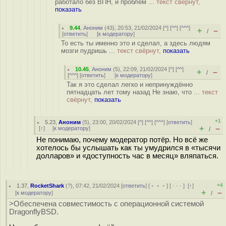
работало без ВПН, и проблем ...
текст свёрнут,
показать
9.44
,
Аноним
(
43
), 20:53, 21/02/2024 [
^
] [
^^
] [
^^^
]
+
–
/
[
ответить
]
[
к модератору
]
То есть ты именно это и сделал, а здесь людям
мозги пудришь ...
текст свёрнут,
показать
10.45
,
Аноним
(
5
), 22:09, 21/02/2024 [
^
] [
^^
]
+
–
/
[
^^^
] [
ответить
]
[
к модератору
]
Так я это сделал легко и непринуждённо
пятнадцать лет тому назад Не знаю, что ...
текст
свёрнут,
показать
+1
5.23
,
Аноним
(
5
), 23:00, 20/02/2024 [
^
] [
^^
] [
^^^
] [
ответить
]
+
–
[
↑
] [
к модератору
]
/
Не понимаю, почему модератор потёр. Но всё же
хотелось бы услышать как ты умудрился в «тысячи
долларов» и «доступность час в месяц» вляпаться.
+4
1.37
,
RocketShark
(
?
), 07:42, 21/02/2024 [
ответить
] [
﹢﹢﹢
] [
· · ·
]
[
↑
]
+
–
[
к модератору
]
/
>Обеспечена совместимость с операционной системой
DragonflyBSD.