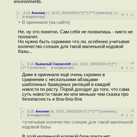
environments.
4.13
,
Аноним
(
-
), 19:01, 20/02/2024 [
^
] [
^^
] [
^^^
] [
ответить
]
[
↓
]
+
–
/
[
к модератору
]
> В оригинале (на сайте)
Не, ну это понятно. Сам себя не похвалишь - никто не
похвалит.
Но нужно быть скромнее что ли, особенно учитывая
количество cveшек для такой маленькой кодовой
базы...
+3
5.14
,
Бывалый Смузихлёб
(
ok
), 19:21, 20/02/2024 [
^
] [
^^
]
+
–
[
^^^
] [
ответить
]
[
к модератору
]
/
Даже в оригинале ещё очень скромно в
сравнении с несколькими абзацами
шаблонных бравурных реляций в каждой
новости по расту. Порой доходит до того, что сама
суть новости такая же или меньше чем сказка про
безопасность и бла-бла-бла
+1
5.15
,
Аноним
(
6
), 19:31, 20/02/2024 [
^
] [
^^
] [
^^^
] [
ответить
]
+
–
[
к модератору
]
/
>учитывая количество cveшек для такой маленькой
кодовой базы
В этой маленькой кодовой базе почти нет