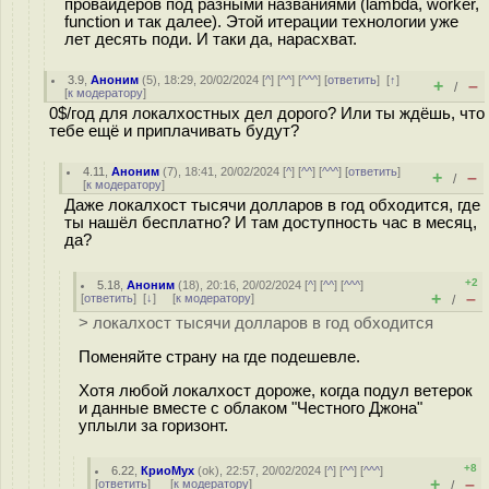
провайдеров под разными названиями (lambda, worker,
function и так далее). Этой итерации технологии уже
лет десять поди. И таки да, нарасхват.
3.9
,
Аноним
(
5
), 18:29, 20/02/2024 [
^
] [
^^
] [
^^^
] [
ответить
]
[
↑
]
+
–
/
[
к модератору
]
0$/год для локалхостных дел дорого? Или ты ждёшь, что
тебе ещё и приплачивать будут?
4.11
,
Аноним
(
7
), 18:41, 20/02/2024 [
^
] [
^^
] [
^^^
] [
ответить
]
+
–
/
[
к модератору
]
Даже локалхост тысячи долларов в год обходится, где
ты нашёл бесплатно? И там доступность час в месяц,
да?
+2
5.18
,
Аноним
(
18
), 20:16, 20/02/2024 [
^
] [
^^
] [
^^^
]
+
–
[
ответить
]
[
↓
] [
к модератору
]
/
> локалхост тысячи долларов в год обходится
Поменяйте страну на где подешевле.
Хотя любой локалхост дороже, когда подул ветерок
и данные вместе с облаком "Честного Джона"
уплыли за горизонт.
+8
6.22
,
КриоМух
(
ok
), 22:57, 20/02/2024 [
^
] [
^^
] [
^^^
]
+
–
[
ответить
]
[
к модератору
]
/