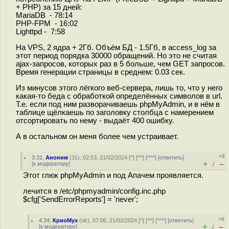
+ PHP) за 15 дней:
MariaDB - 78:14
PHP-FPM - 16:02
Lighttpd - 7:58
На VPS, 2 ядра + 2Гб. Объём БД - 1.5Гб, в access_log за
этот период порядка 30000 обращений. Но это не считая
ajax-запросов, которых раз в 5 больше, чем GET запросов.
Время генерации страницы в среднем: 0.03 сек.
Из минусов этого лёгкого веб-сервера, лишь то, что у него
какая-то беда с обработкой определённых символов в url.
Т.е. если под ним разворачиваешь phpMyAdmin, и в нём в
таблице щёлкаешь по заголовку столбца с намерением
отсортировать по нему - выдаёт 400 ошибку.
А в остальном он меня более чем устраивает.
+8
3.31
,
Аноним
(
31
), 02:53, 21/02/2024 [
^
] [
^^
] [
^^^
] [
ответить
]
+
–
[
к модератору
]
/
Этот глюк phpMyAdmin и под Апачем проявляется.
лечится в /etc/phpmyadmin/config.inc.php
$cfg['SendErrorReports'] = 'never';
+8
4.34
,
КриоМух
(
ok
), 07:06, 21/02/2024 [
^
] [
^^
] [
^^^
] [
ответить
]
+
–
[
к модератору
]
/