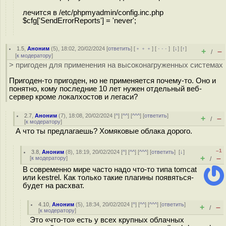
лечится в /etc/phpmyadmin/config.inc.php
$cfg['SendErrorReports'] = 'never';
1.5
,
Аноним
(
5
), 18:02, 20/02/2024 [
ответить
] [
﹢﹢﹢
] [
· · ·
]
[
↓
] [
↑
]
+
–
/
[
к модератору
]
> пригоден для применения на высоконагруженных системах
Пригоден-то пригоден, но не применяется почему-то. Оно и
понятно, кому последние 10 лет нужен отдельный веб-
сервер кроме локалхостов и легаси?
2.7
,
Аноним
(
7
), 18:08, 20/02/2024 [
^
] [
^^
] [
^^^
] [
ответить
]
+
–
/
[
к модератору
]
А что ты предлагаешь? Хомяковые облака дорого.
–1
3.8
,
Аноним
(
8
), 18:19, 20/02/2024 [
^
] [
^^
] [
^^^
] [
ответить
]
[
↓
]
+
–
[
к модератору
]
/
В современно мире часто надо что-то типа tomcat
или kestrel. Как только такие плагины появяться-
будет на расхват.
4.10
,
Аноним
(
5
), 18:34, 20/02/2024 [
^
] [
^^
] [
^^^
] [
ответить
]
+
–
/
[
к модератору
]
Это «что-то» есть у всех крупных облачных