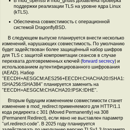
В mod_openssl и mod_gnutls добавлена проверка
поддержки реализации TLS на уровне ядра Linux
(kTLS).
Обеспечена совместимость с операционной
системой DragonflyBSD.
В следующем выпуске планируется внести несколько
изменений, нарушающих совместимость. По умолчанию
будет задействован более защищённый набор шифров
для TLS с защитой компрометации сеансов в случае
перехвата долговременных ключей (
forward secrecy
) и
использованием аутентифицированного шифрования
(AEAD). Набор
"EECDH+AESGCM:AES256+EECDH:CHACHA20:!SHA1:
!SHA256:!SHA384" планируется заменить на
"EECDH+AESGCM:CHACHA20:!PSK:!DHE".
Вторым будущим изменением совместимости станет
изменение в mod_redirect применяемого для HTTP/1.1
кода редиректа с 301 (Moved Permanently) на 308
(Permanent Redirect), если явно не выставлен параметр
"url.redirect-code". В 2025 году планируется
задействовать по умолчанию версию TLSv1.3 (параметр