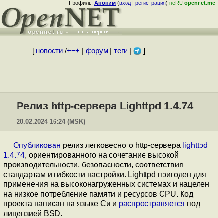
Профиль:
Аноним
(
вход
|
регистрация
)
неRU
opennet.me
[
новости
/
+++
|
форум
|
теги
|
]
Релиз http-сервера Lighttpd 1.4.74
20.02.2024 16:24 (MSK)
Опубликован
релиз легковесного http-сервера
lighttpd
1.4.74
, ориентированного на сочетание высокой
производительности, безопасности, соответствия
стандартам и гибкости настройки. Lighttpd пригоден для
применения на высоконагруженных системах и нацелен
на низкое потребление памяти и ресурсов CPU. Код
проекта написан на языке Си и
распространяется
под
лицензией BSD.