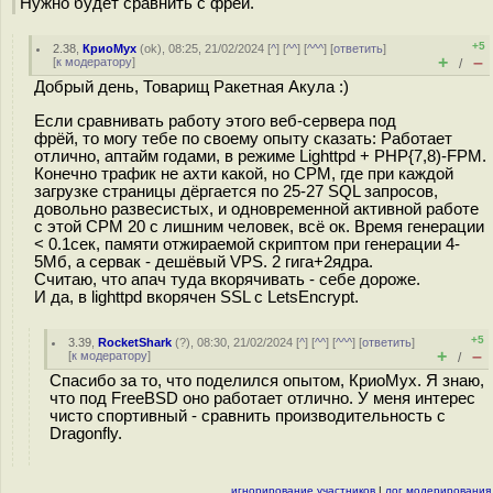
Нужно будет сравнить с фрёй.
+5
2.38
,
КриоМух
(
ok
), 08:25, 21/02/2024 [
^
] [
^^
] [
^^^
] [
ответить
]
+
–
[
к модератору
]
/
Добрый день, Товарищ Ракетная Акула :)
Если сравнивать работу этого веб-сервера под
фрёй, то могу тебе по своему опыту сказать: Работает
отлично, аптайм годами, в режиме Lighttpd + PHP{7,8)-FPM.
Конечно трафик не ахти какой, но СРМ, где при каждой
загрузке страницы дёргается по 25-27 SQL запросов,
довольно развесистых, и одновременной активной работе
с этой СРМ 20 с лишним человек, всё ок. Время генерации
< 0.1сек, памяти отжираемой скриптом при генерации 4-
5Мб, а сервак - дешёвый VPS. 2 гига+2ядра.
Считаю, что апач туда вкорячивать - себе дороже.
И да, в lighttpd вкорячен SSL с LetsEncrypt.
+5
3.39
,
RocketShark
(
?
), 08:30, 21/02/2024 [
^
] [
^^
] [
^^^
] [
ответить
]
+
–
[
к модератору
]
/
Спасибо за то, что поделился опытом, КриоМух. Я знаю,
что под FreeBSD оно работает отлично. У меня интерес
чисто спортивный - сравнить производительность с
Dragonfly.
игнорирование участников
|
лог модерирования