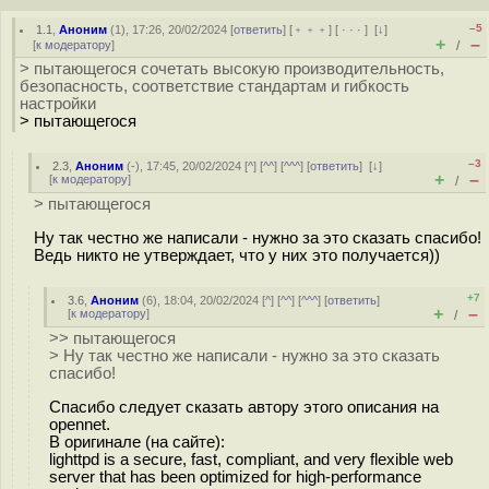
–5
1.1
,
Аноним
(
1
), 17:26, 20/02/2024 [
ответить
] [
﹢﹢﹢
] [
· · ·
]
[
↓
]
+
–
[
к модератору
]
/
> пытающегося сочетать высокую производительность,
безопасность, соответствие стандартам и гибкость
настройки
> пытающегося
–3
2.3
,
Аноним
(
-
), 17:45, 20/02/2024 [
^
] [
^^
] [
^^^
] [
ответить
]
[
↓
]
+
–
[
к модератору
]
/
> пытающегося
Ну так честно же написали - нужно за это сказать спасибо!
Ведь никто не утверждает, что у них это получается))
+7
3.6
,
Аноним
(
6
), 18:04, 20/02/2024 [
^
] [
^^
] [
^^^
] [
ответить
]
+
–
[
к модератору
]
/
>> пытающегося
> Ну так честно же написали - нужно за это сказать
спасибо!
Спасибо следует сказать автору этого описания на
opennet.
В оригинале (на сайте):
lighttpd is a secure, fast, compliant, and very flexible web
server that has been optimized for high-performance