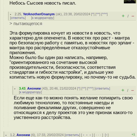
Небось Сысоев новость писал.
2.25
,
YetAnotherOnanym
(
ok
), 23:38, 20/02/2024 [
^
] [
^^
] [
^^^
]
+
–
/
[
ответить
]
[
к модератору
]
> пытающегося
Эта формулировка кочует из новости в новость, что
характерно для опененета. В новостях про раст - мантра
про безопасную работу с памятью, в новостях про эрланг -
мантра про распределённые отказоустойчивые
приложения.
Можно было бы один раз написать, например,
"ориентированного на сочетание высокой
производительности, безопасности, соответствия
стандартам и гибкости настройки", и дальше уже
копипастить новую формулировку, но почему-то не судьба.
3.43
,
Аноним
(
43
), 20:46, 21/02/2024 [
^
] [
^^
] [
^^^
] [
ответить
]
+
–
/
[
к модератору
]
Если еще как-то можно понять желание попиарить свою
любимую технологию, то постоянные наезды и
поливание фекалиями других, совершенно не
относящихся к делу проектов это уже признак какого-то
умственного расстройства.
+1
1.2
,
Аноним
(
6
), 17:33, 20/02/2024 [
ответить
] [
﹢﹢﹢
] [
· · ·
]
[
↑
]