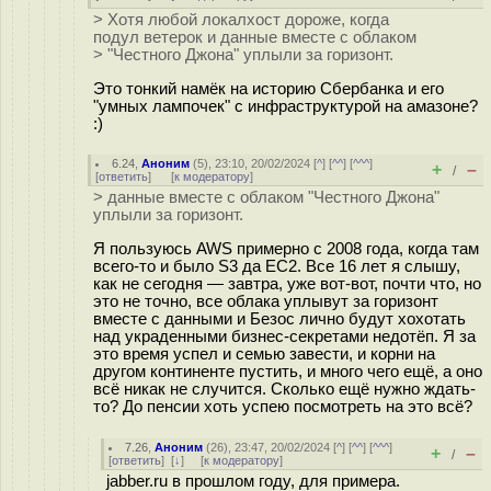
> Хотя любой локалхост дороже, когда
подул ветерок и данные вместе с облаком
> "Честного Джона" уплыли за горизонт.
Это тонкий намёк на историю Сбербанка и его
"умных лампочек" с инфраструктурой на амазоне?
:)
6.24
,
Аноним
(
5
), 23:10, 20/02/2024 [
^
] [
^^
] [
^^^
]
+
–
/
[
ответить
]
[
к модератору
]
> данные вместе с облаком "Честного Джона"
уплыли за горизонт.
Я пользуюсь AWS примерно с 2008 года, когда там
всего-то и было S3 да EC2. Все 16 лет я слышу,
как не сегодня — завтра, уже вот-вот, почти что, но
это не точно, все облака уплывут за горизонт
вместе с данными и Безос лично будут хохотать
над украденными бизнес-секретами недотёп. Я за
это время успел и семью завести, и корни на
другом континенте пустить, и много чего ещё, а оно
всё никак не случится. Сколько ещё нужно ждать-
то? До пенсии хоть успею посмотреть на это всё?
7.26
,
Аноним
(
26
), 23:47, 20/02/2024 [
^
] [
^^
] [
^^^
]
+
–
/
[
ответить
]
[
↓
] [
к модератору
]
jabber.ru в прошлом году, для примера.