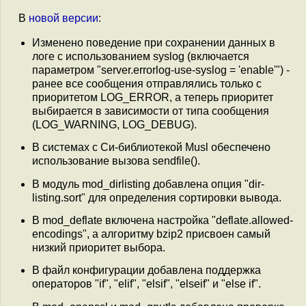
В
новой версии
:
Изменено поведение при сохранении данных в
логе с использованием syslog (включается
параметром "server.errorlog-use-syslog = 'enable'") -
ранее все сообщения отправлялись только с
приоритетом LOG_ERROR, а теперь приоритет
выбирается в зависимости от типа сообщения
(LOG_WARNING, LOG_DEBUG).
В системах с Си-библиотекой Musl обеспечено
использование вызова sendfile().
В модуль mod_dirlisting добавлена опция "dir-
listing.sort" для определения сортировки вывода.
В mod_deflate включена настройка "deflate.allowed-
encodings", а алгоритму bzip2 присвоен самый
низкий приоритет выбора.
В файл конфигурации добавлена поддержка
операторов "if", "elif", "elsif", "elseif" и "else if".