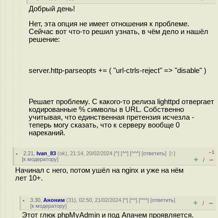
Добрый день!
Нет, эта опция не имеет отношения к проблеме.
Сейчас вот что-то решил узнать, в чём дело и нашёл
решение:
server.http-parseopts += ( "url-ctrls-reject" => "disable" )
Решает проблему. С какого-то релиза lighttpd отвергает
кодированные % символы в URL. Собственно
учитывая, что единственная претензия исчезла -
теперь могу сказать, что к серверу вообще 0
нареканий.
–1
2.21
,
Ivan_83
(
ok
), 21:14, 20/02/2024 [
^
] [
^^
] [
^^^
] [
ответить
]
[
↑
]
+
–
[
к модератору
]
/
Начинал с него, потом ушёл на nginx и уже на нём
лет 10+.
3.30
,
Аноним
(
31
), 02:50, 21/02/2024 [
^
] [
^^
] [
^^^
] [
ответить
]
+
–
/
[
к модератору
]
Этот глюк phpMyAdmin и под Апачем проявляется.