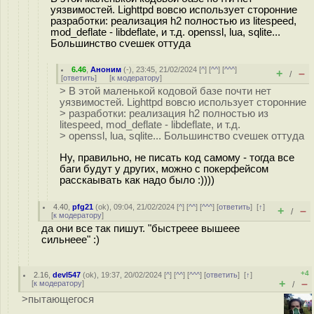
уязвимостей. Lighttpd вовсю использует сторонние
разработки: реализация h2 полностью из litespeed,
mod_deflate - libdeflate, и т.д. openssl, lua, sqlite...
Большинство cveшек оттуда
6.46
,
Аноним
(
-
), 23:45, 21/02/2024 [
^
] [
^^
] [
^^^
]
+
–
/
[
ответить
]
[
к модератору
]
> В этой маленькой кодовой базе почти нет
уязвимостей. Lighttpd вовсю использует сторонние
> разработки: реализация h2 полностью из
litespeed, mod_deflate - libdeflate, и т.д.
> openssl, lua, sqlite... Большинство cveшек оттуда
Ну, правильно, не писать код самому - тогда все
баги будут у других, можно с покерфейсом
расскаывать как надо было :))))
4.40
,
pfg21
(
ok
), 09:04, 21/02/2024 [
^
] [
^^
] [
^^^
] [
ответить
]
[
↑
]
+
–
/
[
к модератору
]
да они все так пишут. "быстреее вышеее
сильнеее" :)
+4
2.16
,
devl547
(
ok
), 19:37, 20/02/2024 [
^
] [
^^
] [
^^^
] [
ответить
]
[
↑
]
+
–
[
к модератору
]
/
>пытающегося