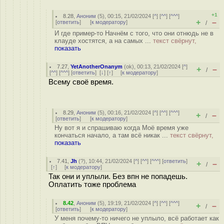
+1
8.28
,
Аноним
(
5
), 00:15, 21/02/2024 [
^
] [
^^
] [
^^^
]
+
–
[
ответить
]
[
к модератору
]
/
И где пример-то Начнём с того, что они отнюдь не в
клауде хостятся, а на самых ...
текст свёрнут,
показать
7.27
,
YetAnotherOnanym
(
ok
), 00:13, 21/02/2024 [
^
]
+
–
/
[
^^
] [
^^^
] [
ответить
]
[
↓
] [
↑
] [
к модератору
]
Всему своё время.
8.29
,
Аноним
(
5
), 00:16, 21/02/2024 [
^
] [
^^
] [
^^^
]
+
–
/
[
ответить
]
[
к модератору
]
Ну вот я и спрашиваю когда Моё время уже
кончаться начало, а там всё никак ...
текст свёрнут,
показать
7.41
,
Jh
(
?
), 10:44, 21/02/2024 [
^
] [
^^
] [
^^^
] [
ответить
]
+
–
/
[
↑
] [
к модератору
]
Так они и уплыли. Без впн не попадешь.
Оплатить тоже проблема
8.42
,
Аноним
(
5
), 19:19, 21/02/2024 [
^
] [
^^
] [
^^^
]
+
–
/
[
ответить
]
[
к модератору
]
У меня почему-то ничего не уплыло, всё работает как