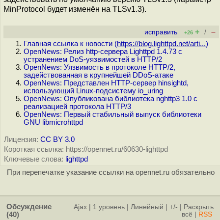
MinProtocol будет изменён на TLSv1.3).
+
–
исправить
/
+26
Главная ссылка к новости (
https://blog.lighttpd.net/arti...
)
OpenNews: Релиз http-сервера Lighttpd 1.4.73 с
устранением DoS-уязвимостей в HTTP/2
OpenNews: Уязвимость в протоколе HTTP/2,
задействованная в крупнейшей DDoS-атаке
OpenNews: Представлен HTTP-сервер hinsightd,
использующий Linux-подсистему io_uring
OpenNews: Опубликована библиотека nghttp3 1.0 с
реализацией протокола HTTP/3
OpenNews: Первый стабильный выпуск библиотеки
GNU libmicrohttpd
Лицензия:
CC BY 3.0
Короткая ссылка: https://opennet.ru/60630-lighttpd
Ключевые слова:
lighttpd
При перепечатке указание ссылки на opennet.ru обязательно
Обсуждение
Ajax
|
1 уровень
|
Линейный
|
+/-
|
Раскрыть
(40)
всё
|
RSS