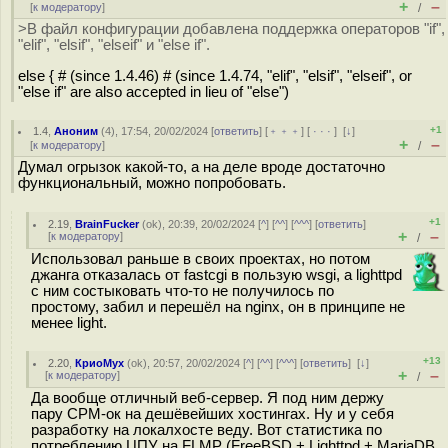
+
–
[
к модератору
]
/
>В файл конфигурации добавлена поддержка операторов "if",
"elif", "elsif", "elseif" и "else if".
else { # (since 1.4.46) # (since 1.4.74, "elif", "elsif", "elseif", or
"else if" are also accepted in lieu of "else")
+1
1.4
,
Аноним
(
4
), 17:54, 20/02/2024 [
ответить
] [
﹢﹢﹢
] [
· · ·
]
[
↓
]
+
–
[
к модератору
]
/
Думал огрызок какой-то, а на деле вроде достаточно
функциональный, можно попробовать.
+1
2.19
,
BrainFucker
(
ok
), 20:39, 20/02/2024 [
^
] [
^^
] [
^^^
] [
ответить
]
+
–
[
к модератору
]
/
Использовал раньше в своих проектах, но потом
джанга отказалась от fastcgi в пользую wsgi, а lighttpd
с ним состыковать что-то не получилось по
простому, забил и перешёл на nginx, он в принципе не
менее light.
+13
2.20
,
КриоМух
(
ok
), 20:57, 20/02/2024 [
^
] [
^^
] [
^^^
] [
ответить
]
[
↓
]
+
–
[
к модератору
]
/
Да вообще отличный веб-сервер. Я под ним держу
пару СРМ-ок на дешёвейших хостингах. Ну и у себя
разработку на локалхосте веду. Вот статистика по
потреблению ЦПУ на FLMP (FreeBSD + Lighttpd + MariaDB