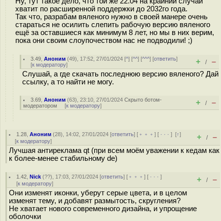
Ну, тут такое дело, что той же 22.04 на крайний случай
хватит по расширенной поддержки до 2032го года.
Так что, разрабам вяленого нужно в своей манере очень
стараться не осилить слепить рабочую версию вяленого
ещё за оставшиеся как минимум 8 лет, но мы в них верим,
пока они своим слоупочеством нас не подводили! ;)
3.49
,
Аноним
(
49
), 17:52, 27/01/2024 [
^
] [
^^
] [
^^^
] [
ответить
]
+
–
/
[
к модератору
]
Слушай, а где скачать последнюю версию вяленого? Дай
ссылку, а то найти не могу.
3.69
,
Аноним
(
63
), 23:10, 27/01/2024
Скрыто ботом-
+
–
/
модератором
[
к модератору
]
1.28
,
Аноним
(
28
), 14:02, 27/01/2024 [
ответить
] [
﹢﹢﹢
] [
· · ·
]
[
↑
]
+
–
/
[
к модератору
]
Лучшая антиреклама qt (при всем моём уважении к кедам как
к более-менее стабильному de)
1.42
,
Nick
(
??
), 17:03, 27/01/2024 [
ответить
] [
﹢﹢﹢
] [
· · ·
]
+
–
/
[
к модератору
]
Они изменят иконки, уберут серые цвета, и в целом
изменят тему, и добавят размытость, скругления?
Не хватает нового современного дизайна, и упрощение
оболочки