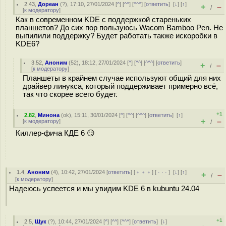
2.43
,
Дореан
(
?
), 17:10, 27/01/2024 [
^
] [
^^
] [
^^^
] [
ответить
]
[
↓
] [
↑
]
+
–
/
[
к модератору
]
Как в современном KDE с поддержкой стареньких
планшетов? До сих пор пользуюсь Wacom Bamboo Pen. Не
выпилили поддержку? Будет работать также искоробки в
KDE6?
3.52
,
Аноним
(
52
), 18:12, 27/01/2024 [
^
] [
^^
] [
^^^
] [
ответить
]
+
–
/
[
к модератору
]
Планшеты в крайнем случае используют общий для них
драйвер линукса, который поддерживает примерно всё,
так что скорее всего будет.
+1
2.82
,
Минона
(
ok
), 15:11, 30/01/2024 [
^
] [
^^
] [
^^^
] [
ответить
]
[
↑
]
+
–
[
к модератору
]
/
Киллер-фича КДЕ 6 😏
1.4
,
Аноним
(
4
), 10:42, 27/01/2024 [
ответить
] [
﹢﹢﹢
] [
· · ·
]
[
↓
] [
↑
]
+
–
/
[
к модератору
]
Надеюсь успеется и мы увидим KDE 6 в kubuntu 24.04
+1
2.5
,
Щук
(
?
), 10:44, 27/01/2024 [
^
] [
^^
] [
^^^
] [
ответить
]
[
↓
]