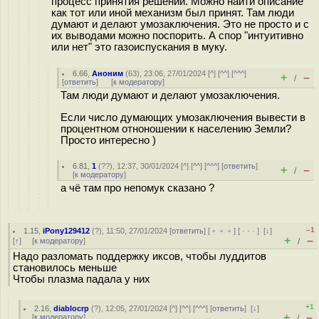
процесс принятия решений. Можно найти описание
как тот или иной механизм был принят. Там люди
думают и делают умозаключения. Это не просто и с
их выводами можно поспорить. А спор "интуитивно
или нет" это газоиспускания в муку.
6.66
,
Аноним
(
63
), 23:06, 27/01/2024 [
^
] [
^^
] [
^^^
]
+
–
/
[
ответить
]
[
к модератору
]
Там люди думают и делают умозаключения.
Если число думающих умозаключения вывести в
процентном отноношении к населению Земли?
Просто интересно )
6.81
,
1
(
??
), 12:37, 30/01/2024 [
^
] [
^^
] [
^^^
] [
ответить
]
+
–
/
[
к модератору
]
а чё там про непомук сказано ?
–1
1.15
,
iPony129412
(
?
), 11:50, 27/01/2024 [
ответить
] [
﹢﹢﹢
] [
· · ·
]
[
↓
]
+
–
[
↑
] [
к модератору
]
/
Надо разломать поддержку иксов, чтобы луддитов
становилось меньше
Чтобы плазма падала у них
+1
2.16
,
diablocrp
(
?
), 12:05, 27/01/2024 [
^
] [
^^
] [
^^^
] [
ответить
]
[
↓
]
+
–
[
к модератору
]
/