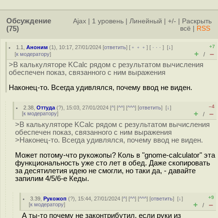
Обсуждение
Ajax
|
1 уровень
|
Линейный
|
+/-
|
Раскрыть
(75)
всё
|
RSS
+7
1.1
,
Аноним
(
1
), 10:17, 27/01/2024 [
ответить
] [
﹢﹢﹢
] [
· · ·
]
[
↓
]
+
–
[
к модератору
]
/
>В калькуляторе KCalc рядом с результатом вычисления
обеспечен показ, связанного с ним выражения
Наконец-то. Всегда удивлялся, почему ввод не виден.
–4
2.38
,
Оттуда
(
?
), 15:03, 27/01/2024 [
^
] [
^^
] [
^^^
] [
ответить
]
[
↓
]
+
–
[
к модератору
]
/
>В калькуляторе KCalc рядом с результатом вычисления
обеспечен показ, связанного с ним выражения
>Наконец-то. Всегда удивлялся, почему ввод не виден.
Может потому-что рукожопы? Коль в "gnome-calculator" эта
функциональность уже сто лет в обед. Даже скопировать
за десятилетия идею не смогли, но таки да, - давайте
запилим 4/5/6-е Кеды.
+9
3.39
,
Рукожоп
(
?
), 15:44, 27/01/2024 [
^
] [
^^
] [
^^^
] [
ответить
]
[
↓
]
+
–
[
к модератору
]
/
А ты-то почему не законтрибутил, если руки из