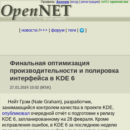
Профиль:
Аноним
(
вход
|
регистрация
)
неRU
opennet.me
[
новости
/
+++
|
форум
|
теги
|
]
Финальная оптимизация
производительности и полировка
интерфейса в KDE 6
27.01.2024 10:02 (MSK)
Нейт Грэм (Nate Graham), разработчик,
занимающийся контролем качества в проекте KDE,
опубликовал
очередной отчёт о подготовке к релизу
KDE 6, запланированному на 28 февраля. Кроме
исправления ошибок, в KDE 6 за последнюю неделю