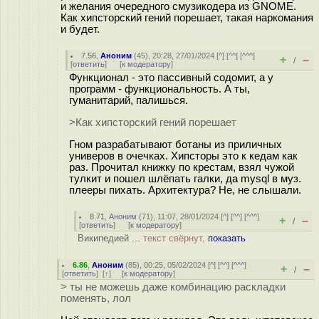
и желания очередного смузикодера из GNOME.
Как хипсторский гений порешает, такая наркомания
и будет.
7.56
,
Аноним
(
45
), 20:28, 27/01/2024 [
^
] [
^^
] [
^^^
]
+
–
/
[
ответить
]
[
к модератору
]
Функционал - это пассивный содомит, а у
программ - функциональность. А ты,
гуманитарий, палишься.
>Как хипсторский гений порешает
Гном разрабатывают ботаны из приличных
универов в очечках. Хипсторы это к кедам как
раз. Прочитал книжку по крестам, взял чужой
тулкит и пошел шлёпать галки, да mysql в муз.
плееры пихать. Архитектура? Не, не слышали.
8.71
,
Аноним
(
71
), 11:07, 28/01/2024 [
^
] [
^^
] [
^^^
]
+
–
/
[
ответить
]
[
к модератору
]
Википедией ...
текст свёрнут,
показать
6.86
,
Аноним
(
85
), 00:25, 05/02/2024 [
^
] [
^^
] [
^^^
]
+
–
/
[
ответить
]
[
↑
] [
к модератору
]
> ты не можешь даже комбинацию раскладки
поменять, лол