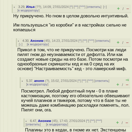
3.29
,
Илья
(
??
), 14:09, 27/01/2024 [
^
] [
^^
] [
^^^
] [
ответить
]
[
↑
]
+
–
/
[
к модератору
]
Ну прикручено. Но гном в целом довольно интуитивный.
Им пользуешься "из коробки" и в настройках сильно не
копаешься
4.30
,
Аноним
(
45
), 14:23, 27/01/2024 [
^
] [
^^
] [
^^^
] [
ответить
]
+
–
/
[
↓
] [
к модератору
]
Прикол в том, что не прикручено. Посмотри как люди
пилят гном до неузнаваемости от дефолта. Или как
создают новые среды на его базе. Потом посмотри на
однообразные скриншоты кед и на 0 сред на их
основе) "Настраиваемость" кед - это ламерский миф.
+6
5.37
,
anonn
(
?
), 15:02, 27/01/2024 [
^
] [
^^
] [
^^^
] [
ответить
]
+
–
[
к модератору
]
/
Посмотрел. Любой дефолтный гнум - 0 в плане
кастомизации, поэтому его обязательно обвешивают
кучей плагинов и твикеров, потому что в базе ты не
можешь даже комбинацию раскладки поменять, лол.
Пилят они, ога.
6.47
,
Аноним
(
45
), 17:43, 27/01/2024 [
^
] [
^^
] [
^^^
]
+
–
/
[
ответить
]
[
к модератору
]
Плагины это в кедах, в гноме их нет. Экстеншены