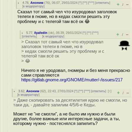
4.76
,
Аноним
(
76
), 06:07, 29/01/2024 [
^
] [
^^
] [
^^^
] [
ответить
]
+
–
/
[
к модератору
]
Сказал тот самый чел что изуродовал заголовок
телеги в гноме, но в кедах смогли решить эту
проблему и с телегой там всё ок 😂
5.77
,
ilyafedin
(
ok
), 06:39, 29/01/2024 [
^
] [
^^
] [
^^^
]
+
–
/
[
ответить
]
[
к модератору
]
> Сказал тот самый чел что изуродовал
заголовок телеги в гноме, но в
> кедах смогли решить эту проблему и с
телегой там всё ок
> 😂
Ничего я не уродовал, гномеры и без меня прекрасно
сами справляются
https://gitlab.gnome.org/GNOME/mutter/-/issues/217
3.62
,
Аноним
(
62
), 22:43, 27/01/2024 [
^
] [
^^
] [
^^^
] [
ответить
]
[
↑
]
+
–
/
[
к модератору
]
> Даже скопировать за десятилетия идею не смогли, но
таки да, - давайте запилим 4/5/6-е Кеды.
Может не "не смогли", а не было им нужно и были
другие, более важные или интересные задачи, а ты,
которому нужно - постеснялся запилить?