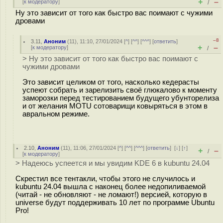
+
–
[
к модератору
]
/
Ну это зависит от того как быстро вас поимают с чужими
дровами
–8
3.11
,
Аноним
(
11
), 11:10, 27/01/2024 [
^
] [
^^
] [
^^^
] [
ответить
]
+
–
[
к модератору
]
/
> Ну это зависит от того как быстро вас поимают с
чужими дровами
Это зависит целиком от того, насколько кедерасты
успеют собрать и зарелизить своё глюкалово к моменту
заморозки перед тестированием будущего убунторелиза
и от желания MOTU сотоварищи ковыряться в этом в
авральном режиме.
2.10
,
Аноним
(
11
), 11:06, 27/01/2024 [
^
] [
^^
] [
^^^
] [
ответить
]
[
↓
] [
↑
]
+
–
/
[
к модератору
]
> Надеюсь успеется и мы увидим KDE 6 в kubuntu 24.04
Скрестил все тентакли, чтобы этого не случилось и
kubuntu 24.04 вышла с наконец более недопиливаемой
(читай - не обновляют - не ломают!) версией, которую в
universe будут поддерживать 10 лет по программе Ubuntu
Pro!