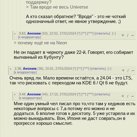
поддержку?
> Там вроде не весь Universe
А кто сказал обратное? "Вроде" - это не чоткий
однозначный ответ, не явное утверждение. ;)
3.63
,
Аноним
(
63
), 22:52, 27/01/2024 [
^
] [
^^
] [
^^^
] [
ответить
]
[
↑
]
+
–
/
[
к модератору
]
> почему ещё не на Neon
Не он падает в черноту даже 22-й. Говорят, его собирает
выгнанный из Кубунту?
2.36
,
Аноним
(
36
), 15:01, 27/01/2024 [
^
] [
^^
] [
^^^
] [
ответить
]
[
↑
]
+
–
/
[
к модератору
]
Очень вряд ли. Мало времени остаётся, а 24.04 - это LTS,
так что рисковать с переходом на KDE 6 / Qt 6 не будут.
3.44
,
Аноним
(
44
), 17:15, 27/01/2024 [
^
] [
^^
] [
^^^
] [
ответить
]
+
–
/
[
к модератору
]
Мне один умный чел писал про то,что там у кедиков есть
некоторые вопросы с 7,а потому его можно и не
додаться. 6 вполне готов к десктопу. 5 уже устарела и их
можно выкидывать. Вон, Ипоня не даст соврать,он в
прогрессе хорошо смыслит.