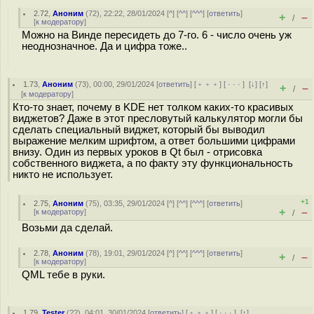
2.72
,
Аноним
(
72
), 22:22, 28/01/2024 [
^
] [
^^
] [
^^^
] [
ответить
]
+
–
/
[
к модератору
]
Можно на Винде пересидеть до 7-го. 6 - число очень уж
неоднозначное. Да и цифра тоже..
1.73
,
Аноним
(
73
), 00:00, 29/01/2024 [
ответить
] [
﹢﹢﹢
] [
· · ·
]
[
↓
] [
↑
]
+
–
/
[
к модератору
]
Кто-то знает, почему в KDE нет толком каких-то красивых
виджетов? Даже в этот пресловутый калькулятор могли бы
сделать специальный виджет, который бы выводил
выражение мелким шрифтом, а ответ большими цифрами
внизу. Один из первых уроков в Qt был - отрисовка
собственного виджета, а по факту эту функциональность
никто не использует.
+1
2.75
,
Аноним
(
75
), 03:35, 29/01/2024 [
^
] [
^^
] [
^^^
] [
ответить
]
+
–
[
к модератору
]
/
Возьми да сделай.
2.78
,
Аноним
(
78
), 19:01, 29/01/2024 [
^
] [
^^
] [
^^^
] [
ответить
]
+
–
/
[
к модератору
]
QML тебе в руки.
1.79
,
Tester
(
??
), 04:01, 30/01/2024 [
ответить
] [
﹢﹢﹢
] [
· · ·
]
[
↑
]