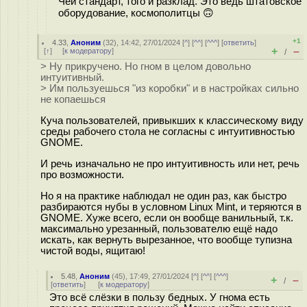
Чей стандарт, того и разклад. Это ведь штатовское
оборудование, космополитцы 🙃
+1
4.33
,
Аноним
(
32
), 14:42, 27/01/2024 [
^
] [
^^
] [
^^^
] [
ответить
]
+
–
[
↑
] [
к модератору
]
/
> Ну прикручено. Но гном в целом довольно
интуитивный.
> Им пользуешься "из коробки" и в настройках сильно
не копаешься
Куча пользователей, привыкших к классическому виду
среды рабочего стола не согласны с интуитивностью
GNOME.
И речь изначально не про интуитивность или нет, речь
про возможности.
Но я на практике наблюдал не один раз, как быстро
разбираются нубы в условном Linux Mint, и теряются в
GNOME. Хуже всего, если он вообще ванильный, т.к.
максимально урезанный, пользователю ещё надо
искать, как вернуть вырезанное, что вообще тyпизна
чистой воды, ящитаю!
5.48
,
Аноним
(
45
), 17:49, 27/01/2024 [
^
] [
^^
] [
^^^
]
+
–
/
[
ответить
]
[
к модератору
]
Это всё слёзки в пользу бедных. У гнома есть