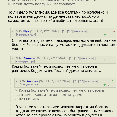
ответственность на пользователя. Ему же делать
> нефиг, пусть ползунки настраивает.
То ли дело гулаг гнома, где всё болтами приколочено и
пользователя держат за дегенерата неспособного
самостоятельно что-либо выбирать и решать, ага. ))
–1
3.13
,
Щук
(
?
), 11:48, 27/01/2024 [
^
] [
^^
] [
^^^
] [
ответить
]
+
–
[
к модератору
]
/
Cinnamon это gnome-2 , гномеры: нам есть че выбрать не
беспокойся за нас и нашу метасити , думаите на чем вам
сидеть.
3.14
,
Аноним
(
45
), 11:50, 27/01/2024 [
^
] [
^^
] [
^^^
] [
ответить
]
[
↓
]
+
–
/
[
к модератору
]
Каким болтами? Гном позволяет менять себя в
рантайме. Кедам такие "болты" даже не снились.
+2
4.32
,
Аноним
(
32
), 14:37, 27/01/2024 [
^
] [
^^
] [
^^^
] [
ответить
]
+
–
[
к модератору
]
/
> Каким болтами? Гном позволяет менять себя в
рантайме. Кедам такие "болты" даже
> не снились.
Гнусными хипсторскими мaкaкoкoдepcкими болтами,
когда даже какие-то казалось бы тривиальные задачи,
которые без проблем можно решить в других DE