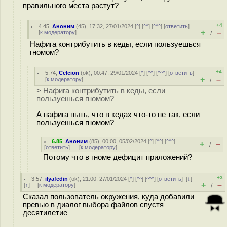
правильного места растут?
+4
4.45
,
Аноним
(
45
), 17:32, 27/01/2024 [
^
] [
^^
] [
^^^
] [
ответить
]
+
–
[
к модератору
]
/
Нафига контрибутить в кеды, если пользуешься
гномом?
+4
5.74
,
Celcion
(
ok
), 00:47, 29/01/2024 [
^
] [
^^
] [
^^^
] [
ответить
]
+
–
[
к модератору
]
/
> Нафига контрибутить в кеды, если
пользуешься гномом?
А нафига ныть, что в кедах что-то не так, если
пользуешься гномом?
6.85
,
Аноним
(
85
), 00:00, 05/02/2024 [
^
] [
^^
] [
^^^
]
+
–
/
[
ответить
]
[
к модератору
]
Потому что в гноме дефицит приложений?
+3
3.57
,
ilyafedin
(
ok
), 21:00, 27/01/2024 [
^
] [
^^
] [
^^^
] [
ответить
]
[
↓
]
+
–
[
↑
] [
к модератору
]
/
Сказал пользователь окружения, куда добавили
превью в диалог выбора файлов спустя
десятилетие