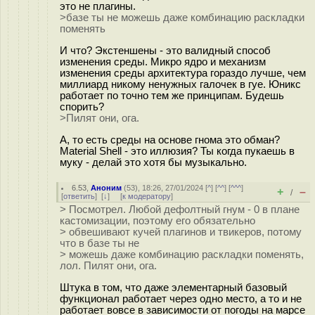
это не плагины.
>базе ты не можешь даже комбинацию раскладки
поменять
И что? Экстеншены - это валидный способ
изменения среды. Микро ядро и механизм
изменения среды архитектура гораздо лучше, чем
миллиард никому ненужных галочек в гуе. Юникс
работает по точно тем же принципам. Будешь
спорить?
>Пилят они, ога.
А, то есть среды на основе гнома это обман?
Material Shell - это иллюзия? Ты когда пукаешь в
муку - делай это хотя бы музыкально.
6.53
,
Аноним
(
53
), 18:26, 27/01/2024 [
^
] [
^^
] [
^^^
]
+
–
/
[
ответить
]
[
↓
] [
к модератору
]
> Посмотрел. Любой дефолтный гнум - 0 в плане
кастомизации, поэтому его обязательно
> обвешивают кучей плагинов и твикеров, потому
что в базе ты не
> можешь даже комбинацию раскладки поменять,
лол. Пилят они, ога.
Штука в том, что даже элементарный базовый
функционал работает через одно место, а то и не
работает вовсе в зависимости от погоды на марсе