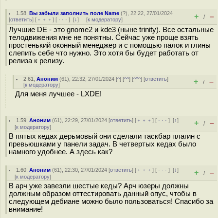
1.58
,
Вы забыли заполнить поле Name
(
?
), 22:22, 27/01/2024
+
–
/
[
ответить
] [
﹢﹢﹢
] [
· · ·
]
[
↓
] [
к модератору
]
Лучшие DE - это gnome2 и kde3 (ныне trinity). Все остальные
телодвижения мне не понятны. Сейчас уже проще взять
простенький оконный менеджер и с помощью палок и глины
слепить себе что нужно. Это хотя бы будет работать от
релиза к релизу.
2.61
,
Аноним
(
61
), 22:32, 27/01/2024 [
^
] [
^^
] [
^^^
] [
ответить
]
+
–
/
[
к модератору
]
Для меня лучшее - LXDE!
1.59
,
Аноним
(
61
), 22:29, 27/01/2024 [
ответить
] [
﹢﹢﹢
] [
· · ·
]
[
↑
]
+
–
/
[
к модератору
]
В пятых кедах дерьмовый они сделали таскбар плагин с
превьюшками у панели задач. В четвертых кедах было
намного удобнее. А здесь как?
1.60
,
Аноним
(
61
), 22:30, 27/01/2024 [
ответить
] [
﹢﹢﹢
] [
· · ·
]
[
↓
]
+
–
/
[
к модератору
]
В арч уже завезли шестые кеды? Арч юзеры должны
должным образом оттестировать данный опус, чтобы в
следующем дебиане можно было пользоваться! Спасибо за
внимание!