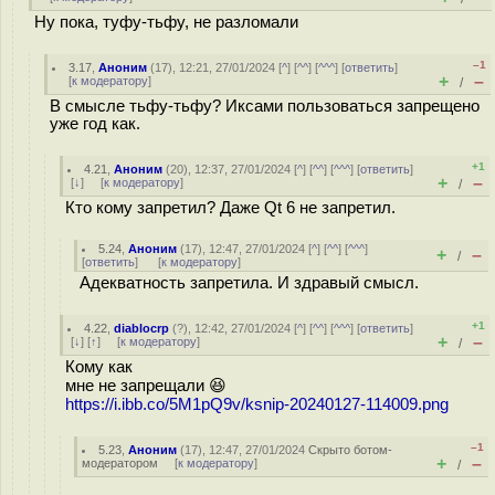
Ну пока, туфу-тьфу, не разломали
–1
3.17
,
Аноним
(
17
), 12:21, 27/01/2024 [
^
] [
^^
] [
^^^
] [
ответить
]
+
–
[
к модератору
]
/
В смысле тьфу-тьфу? Иксами пользоваться запрещено
уже год как.
+1
4.21
,
Аноним
(
20
), 12:37, 27/01/2024 [
^
] [
^^
] [
^^^
] [
ответить
]
+
–
[
↓
] [
к модератору
]
/
Кто кому запретил? Даже Qt 6 не запретил.
5.24
,
Аноним
(
17
), 12:47, 27/01/2024 [
^
] [
^^
] [
^^^
]
+
–
/
[
ответить
]
[
к модератору
]
Адекватность запретила. И здравый смысл.
+1
4.22
,
diablocrp
(
?
), 12:42, 27/01/2024 [
^
] [
^^
] [
^^^
] [
ответить
]
+
–
[
↓
] [
↑
] [
к модератору
]
/
Кому как
мне не запрещали 😆
https://i.ibb.co/5M1pQ9v/ksnip-20240127-114009.png
–1
5.23
,
Аноним
(
17
), 12:47, 27/01/2024
Скрыто ботом-
+
–
модератором
[
к модератору
]
/