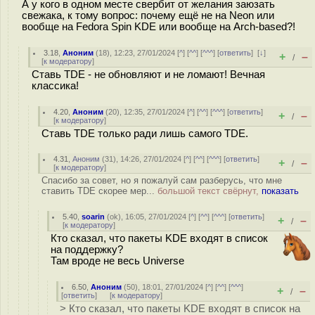
А у кого в одном месте свербит от желания заюзать
свежака, к тому вопрос: почему ещё не на Neon или
вообще на Fedora Spin KDE или вообще на Arch-based?!
3.18
,
Аноним
(
18
), 12:23, 27/01/2024 [
^
] [
^^
] [
^^^
] [
ответить
]
[
↓
]
+
–
/
[
к модератору
]
Ставь TDE - не обновляют и не ломают! Вечная
классика!
4.20
,
Аноним
(
20
), 12:35, 27/01/2024 [
^
] [
^^
] [
^^^
] [
ответить
]
+
–
/
[
к модератору
]
Ставь TDE только ради лишь самого TDE.
4.31
,
Аноним
(
31
), 14:26, 27/01/2024 [
^
] [
^^
] [
^^^
] [
ответить
]
+
–
/
[
к модератору
]
Спасибо за совет, но я пожалуй сам разберусь, что мне
ставить TDE скорее мер...
большой текст свёрнут,
показать
5.40
,
soarin
(
ok
), 16:05, 27/01/2024 [
^
] [
^^
] [
^^^
] [
ответить
]
+
–
/
[
к модератору
]
Кто сказал, что пакеты KDE входят в список
на поддержку?
Там вроде не весь Universe
6.50
,
Аноним
(
50
), 18:01, 27/01/2024 [
^
] [
^^
] [
^^^
]
+
–
/
[
ответить
]
[
к модератору
]
> Кто сказал, что пакеты KDE входят в список на