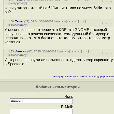
+
–
/
[
к модератору
]
калькулятор который на 64бит системах не умеет 64бит это
он?
1.80
,
Tester
(
??
), 04:04, 30/01/2024 [
ответить
] [
﹢﹢﹢
] [
· · ·
]
+
–
/
[
к модератору
]
У меня такое впечатление что KDE что GNOME в каждый
выпуск нового релиза спихивают самодельный биомусор от
непонятно кого - что блокнот, что калькулятор что просмотр
картинок.
1.83
,
Аноним
(
83
), 17:15, 30/01/2024 [
ответить
] [
﹢﹢﹢
] [
· · ·
]
+
–
/
[
к модератору
]
Интересно, вернули ли возможность сделать crop скриншоту
в Spectacle
игнорирование участников
|
лог модерирования
Добавить комментарий
Имя:
E-Mail: