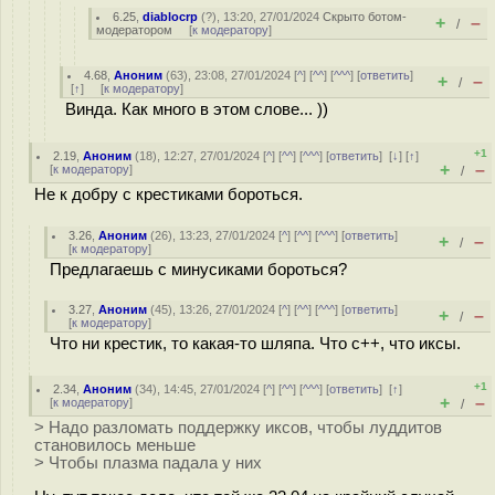
6.25
,
diablocrp
(
?
), 13:20, 27/01/2024
Скрыто ботом-
+
–
/
модератором
[
к модератору
]
4.68
,
Аноним
(
63
), 23:08, 27/01/2024 [
^
] [
^^
] [
^^^
] [
ответить
]
+
–
/
[
↑
] [
к модератору
]
Винда. Как много в этом слове... ))
+1
2.19
,
Аноним
(
18
), 12:27, 27/01/2024 [
^
] [
^^
] [
^^^
] [
ответить
]
[
↓
] [
↑
]
+
–
[
к модератору
]
/
Не к добру с крестиками бороться.
3.26
,
Аноним
(
26
), 13:23, 27/01/2024 [
^
] [
^^
] [
^^^
] [
ответить
]
+
–
/
[
к модератору
]
Предлагаешь с минусиками бороться?
3.27
,
Аноним
(
45
), 13:26, 27/01/2024 [
^
] [
^^
] [
^^^
] [
ответить
]
+
–
/
[
к модератору
]
Что ни крестик, то какая-то шляпа. Что с++, что иксы.
+1
2.34
,
Аноним
(
34
), 14:45, 27/01/2024 [
^
] [
^^
] [
^^^
] [
ответить
]
[
↑
]
+
–
[
к модератору
]
/
> Надо разломать поддержку иксов, чтобы луддитов
становилось меньше
> Чтобы плазма падала у них