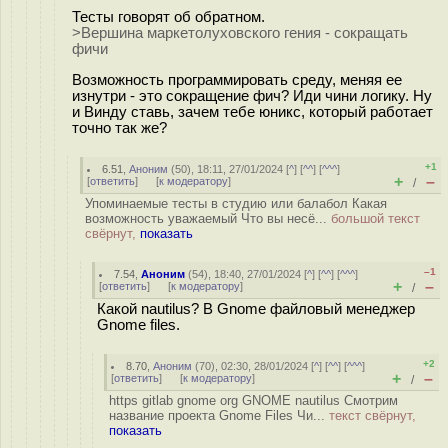
Тесты говорят об обратном.
>Вершина маркетолуховского гения - сокращать
фичи
Возможность программировать среду, меняя ее
изнутри - это сокращение фич? Иди чини логику. Ну
и Винду ставь, зачем тебе юникс, который работает
точно так же?
+1
6.51
,
Аноним
(
50
), 18:11, 27/01/2024 [
^
] [
^^
] [
^^^
]
+
–
[
ответить
]
[
к модератору
]
/
Упоминаемые тесты в студию или балабол Какая
возможность уважаемый Что вы несё...
большой текст
свёрнут,
показать
–1
7.54
,
Аноним
(
54
), 18:40, 27/01/2024 [
^
] [
^^
] [
^^^
]
+
–
[
ответить
]
[
к модератору
]
/
Какой nautilus? В Gnome файловый менеджер
Gnome files.
+2
8.70
,
Аноним
(
70
), 02:30, 28/01/2024 [
^
] [
^^
] [
^^^
]
+
–
[
ответить
]
[
к модератору
]
/
https gitlab gnome org GNOME nautilus Смотрим
название проекта Gnome Files Чи...
текст свёрнут,
показать