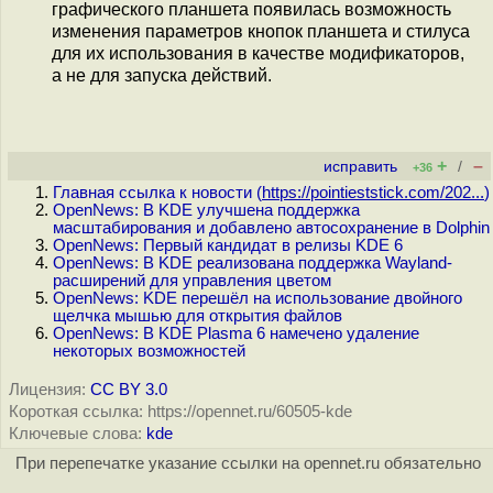
графического планшета появилась возможность
изменения параметров кнопок планшета и стилуса
для их использования в качестве модификаторов,
а не для запуска действий.
+
–
исправить
/
+36
Главная ссылка к новости (
https://pointieststick.com/202...
)
OpenNews: В KDE улучшена поддержка
масштабирования и добавлено автосохранение в Dolphin
OpenNews: Первый кандидат в релизы KDE 6
OpenNews: В KDE реализована поддержка Wayland-
расширений для управления цветом
OpenNews: KDE перешёл на использование двойного
щелчка мышью для открытия файлов
OpenNews: В KDE Plasma 6 намечено удаление
некоторых возможностей
Лицензия:
CC BY 3.0
Короткая ссылка: https://opennet.ru/60505-kde
Ключевые слова:
kde
При перепечатке указание ссылки на opennet.ru обязательно