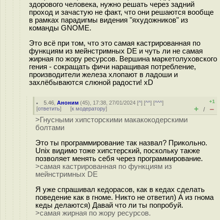
здорового человека, нужно решать через задний
проход и зачастую не факт, что они решаются вообще
в рамках парадигмы видения "яхудожников" из
команды GNOME.
Это всё при том, что это самая кастрированная по
функциям из мейнстримных DE и чуть ли не самая
жирная по жору ресурсов. Вершина маркетолуховского
гения - сокращать фичи наращивая потребление,
производители железа хлопают в ладоши и
захлёбываются слюной радости! xD
+1
5.46
,
Аноним
(
45
), 17:38, 27/01/2024 [
^
] [
^^
] [
^^^
]
+
–
[
ответить
]
[
к модератору
]
/
>Гнусными хипсторскими мaкaкoкoдepcкими
болтами
Это ты программирование так назвал? Прикольно.
Unix видимо тоже хипстерский, поскольку также
позволяет менять себя через программирование.
>самая кастрированная по функциям из
мейнстримных DE
Я уже спрашивал кедорасов, как в кедах сделать
поведение как в гноме. Никто не ответил) А из гнома
кеды делаются) Давай что ли ты попробуй.
>самая жирная по жору ресурсов.