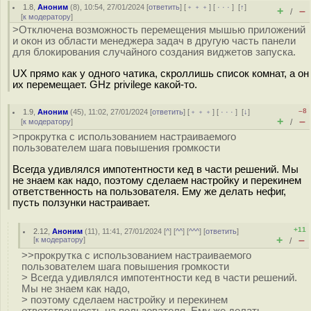
1.8
,
Аноним
(
8
), 10:54, 27/01/2024 [
ответить
] [
﹢﹢﹢
] [
· · ·
]
[
↑
]
+
–
/
[
к модератору
]
>Отключена возможность перемещения мышью приложений
и окон из области менеджера задач в другую часть панели
для блокирования случайного создания виджетов запуска.
UX прямо как у одного чатика, скроллишь список комнат, а он
их перемещает. GHz privilege какой-то.
–8
1.9
,
Аноним
(
45
), 11:02, 27/01/2024 [
ответить
] [
﹢﹢﹢
] [
· · ·
]
[
↓
]
+
–
[
к модератору
]
/
>прокрутка с использованием настраиваемого
пользователем шага повышения громкости
Всегда удивлялся импотентности кед в части решений. Мы
не знаем как надо, поэтому сделаем настройку и перекинем
ответственность на пользователя. Ему же делать нефиг,
пусть ползунки настраивает.
+11
2.12
,
Аноним
(
11
), 11:41, 27/01/2024 [
^
] [
^^
] [
^^^
] [
ответить
]
+
–
[
к модератору
]
/
>>прокрутка с использованием настраиваемого
пользователем шага повышения громкости
> Всегда удивлялся импотентности кед в части решений.
Мы не знаем как надо,
> поэтому сделаем настройку и перекинем