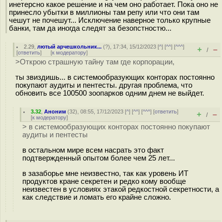
инетерсно какое решение и на чем оно работает. Пока оно не
принесло убытки в миллионы там репу или что они там
чешут не почешут... Исключение наверное только крупные
банки, там да иногда следят за безопстностю...
2.29
,
лютый арчешкольник...
(
?
), 17:34, 15/12/2023 [
^
] [
^^
] [
^^^
]
+
–
/
[
ответить
]
[
к модератору
]
>Открою страшную тайну там где корпорации,
ты звиздишь... в системообразующих конторах постоянно
покупают аудиты и пентесты. другая проблема, что
обновить все 100500 зоопарков одним днем не выйдет.
3.32
,
Аноним
(
32
), 08:55, 17/12/2023 [
^
] [
^^
] [
^^^
] [
ответить
]
+
–
/
[
к модератору
]
> в системообразующих конторах постоянно покупают
аудиты и пентесты
в остальном мире всем насрать это факт
подтвержденный опытом более чем 25 лет...
в зазаборье мне неизвестно, так как уровень ИТ
продуктов кране секретен и редко кому вообще
неизвестен в условиях этакой редкостной секретности, а
как следствие и ломать его крайне сложно.