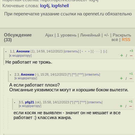
Ключевые слова:
log4j
,
log4shell
При перепечатке указание ссылки на opennet.ru обязательно
Обсуждение
Ajax
|
1 уровень
|
Линейный
|
+/-
|
Раскрыть
(33)
всё
|
RSS
+3
1.1
,
Аноним
(
1
), 14:59, 14/12/2023 [
ответить
] [
﹢﹢﹢
] [
· · ·
]
[
↓
]
+
–
[
к модератору
]
/
Не работает не трожь.
+1
2.3
,
Аноним
(
-
), 15:28, 14/12/2023 [
^
] [
^^
] [
^^^
] [
ответить
]
+
–
[
к модератору
]
/
А если работает плохо?
Описанные уязвимости могут и хорошим боком вылезти.
+1
3.5
,
pfg21
(
ok
), 15:58, 14/12/2023 [
^
] [
^^
] [
^^^
] [
ответить
]
+
–
[
к модератору
]
/
если косяк не выявлен - значит он не мешает и все
работает :) классика жанра.