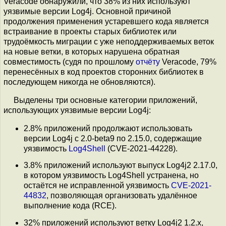
Veracode обнаружили, что 38% из них используют
уязвимые версии Log4j. Основной причиной
продолжения применения устаревшего кода является
встраивание в проекты старых библиотек или
трудоёмкость миграции с уже неподдерживаемых веток
на новые ветки, в которых нарушена обратная
совместимость (судя по прошлому
отчёту
Veracode, 79%
перенесённых в код проектов сторонних библиотек в
последующем никогда не обновляются).
Выделены три основные категории приложений,
использующих уязвимые версии Log4j:
2.8% приложений продолжают использовать
версии Log4j с 2.0-beta9 по 2.15.0, содержащие
уязвимость
Log4Shell
(CVE-2021-44228).
3.8% приложений используют выпуск Log4j2 2.17.0,
в котором уязвимость Log4Shell устранена, но
остаётся не исправленной уязвимость
CVE-2021-
44832
, позволяющая организовать удалённое
выполнение кода (RCE).
32% приложений используют ветку Log4j2 1.2.x,