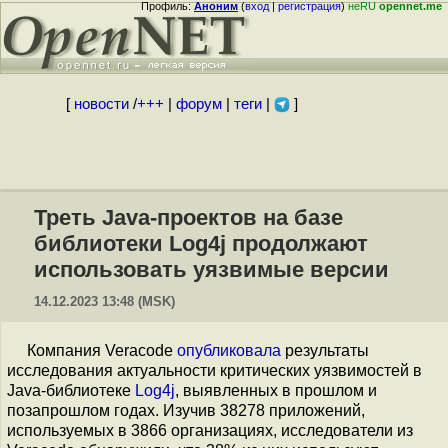
Профиль:
Аноним
(
вход
|
регистрация
)
неRU
opennet.me
[
новости
/
+++
|
форум
|
теги
|
]
Треть Java-проектов на базе
библиотеки Log4j продолжают
использовать уязвимые версии
14.12.2023 13:48 (MSK)
Компания Veracode
опубликовала
результаты
исследования актуальности критических уязвимостей в
Java-библиотеке
Log4j
, выявленных в прошлом и
позапрошлом годах. Изучив 38278 приложений,
используемых в 3866 организациях, исследователи из