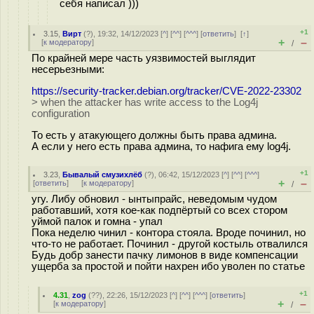
себя написал )))
+1
3.15
,
Вирт
(
?
), 19:32, 14/12/2023 [
^
] [
^^
] [
^^^
] [
ответить
]
[
↑
]
+
–
[
к модератору
]
/
По крайней мере часть уязвимостей выглядит
несерьезными:
https://security-tracker.debian.org/tracker/CVE-2022-23302
> when the attacker has write access to the Log4j
configuration
То есть у атакующего должны быть права админа.
А если у него есть права админа, то нафига ему log4j.
+1
3.23
,
Бывалый смузихлёб
(
?
), 06:42, 15/12/2023 [
^
] [
^^
] [
^^^
]
+
–
[
ответить
]
[
к модератору
]
/
угу. Либу обновил - ынтыпрайс, неведомым чудом
работавший, хотя кое-как подпёртый со всех стором
уймой палок и гомна - упал
Пока неделю чинил - контора стояла. Вроде починил, но
что-то не работает. Починил - другой костыль отвалился
Будь добр занести пачку лимонов в виде компенсации
ущерба за простой и пойти нахрен ибо уволен по статье
+1
4.31
,
zog
(
??
), 22:26, 15/12/2023 [
^
] [
^^
] [
^^^
] [
ответить
]
+
–
[
к модератору
]
/