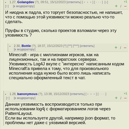
+1
1.27
,
Golangdev
(
?
), 09:51, 15/12/2023 [
ответить
] [
﹢﹢﹢
] [
· · ·
]
[
↓
]
+
–
[
↑
] [
к модератору
]
/
И ниодна ж падла, кто торгует безопасностью, не напишет,
что с помощью этой уязвимости можно реально что-то
сделать.
Пруфы в студию, сколько проектов взломали через эту
уязвимость ?
2.30
,
Bottle
(
?
), 18:37, 15/12/2023 [
^
] [
^^
] [
^^^
] [
ответить
]
+
–
/
[
к модератору
]
Minecraft - игра с миллионами игроков, как на
лицензионных, так и на пиратских серверах.
Уязвимость Log4J вкупе с "интересно" написанным кодом
Minecraft'а привела к тому, что для произвольного
исполнения кода нужно было всего лишь написать
специально оформленный текст в чат.
+1
1.28
,
banonymous
(
?
), 13:38, 15/12/2023 [
ответить
] [
﹢﹢﹢
] [
· · ·
]
+
–
[
↑
] [
к модератору
]
/
Данная уязвимость воспроизводится только при
использовании log4j с форматированием логов через
PatternLayout.
Если вы используете другой, например json формат, то
проблемы нет даже с уязвимой версией.