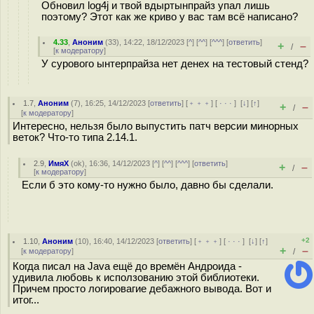
Обновил log4j и твой вдыртынпрайз упал лишь
поэтому? Этот как же криво у вас там всё написано?
4.33
,
Аноним
(
33
), 14:22, 18/12/2023 [
^
] [
^^
] [
^^^
] [
ответить
]
+
–
/
[
к модератору
]
У сурового ынтерпрайза нет денех на тестовый стенд?
1.7
,
Аноним
(
7
), 16:25, 14/12/2023 [
ответить
] [
﹢﹢﹢
] [
· · ·
]
[
↓
] [
↑
]
+
–
/
[
к модератору
]
Интересно, нельзя было выпустить патч версии минорных
веток? Что-то типа 2.14.1.
2.9
,
ИмяХ
(
ok
), 16:36, 14/12/2023 [
^
] [
^^
] [
^^^
] [
ответить
]
+
–
/
[
к модератору
]
Если б это кому-то нужно было, давно бы сделали.
+2
1.10
,
Аноним
(
10
), 16:40, 14/12/2023 [
ответить
] [
﹢﹢﹢
] [
· · ·
]
[
↓
] [
↑
]
+
–
[
к модератору
]
/
Когда писал на Java ещё до времён Андроида -
удивила любовь к исползованию этой библиотеки.
Причем просто логировагие дебажного вывода. Вот и
итог...