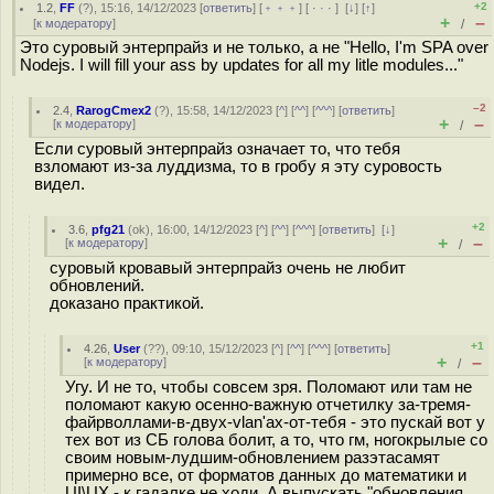
+2
1.2
,
FF
(
?
), 15:16, 14/12/2023 [
ответить
] [
﹢﹢﹢
] [
· · ·
]
[
↓
] [
↑
]
+
–
[
к модератору
]
/
Это суровый энтерпрайз и не только, а не "Hello, I'm SPA over
Nodejs. I will fill your ass by updates for all my litle modules..."
–2
2.4
,
RarogCmex2
(
?
), 15:58, 14/12/2023 [
^
] [
^^
] [
^^^
] [
ответить
]
+
–
[
к модератору
]
/
Если суровый энтерпрайз означает то, что тебя
взломают из-за луддизма, то в гробу я эту суровость
видел.
+2
3.6
,
pfg21
(
ok
), 16:00, 14/12/2023 [
^
] [
^^
] [
^^^
] [
ответить
]
[
↓
]
+
–
[
к модератору
]
/
суровый кровавый энтерпрайз очень не любит
обновлений.
доказано практикой.
+1
4.26
,
User
(
??
), 09:10, 15/12/2023 [
^
] [
^^
] [
^^^
] [
ответить
]
+
–
[
к модератору
]
/
Угу. И не то, чтобы совсем зря. Поломают или там не
поломают какую осенно-важную отчетилку за-тремя-
файрволлами-в-двух-vlan'ах-от-тебя - это пускай вот у
тех вот из СБ голова болит, а то, что гм, ногокрылые со
своим новым-лудшим-обновлением разэтасамят
примерно все, от форматов данных до математики и
UI\UX - к гадалке не ходи. А выпускать "обновления