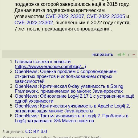
поддержка которой завершилось ещё в 2015 году.
Данная ветка подвержена критическим
уязвимостям
CVE-2022-23307
,
CVE-2022-23305
и
CVE-2022-23302
, выявленным в 2022 году спустя
7 лет после прекращения сопровождения.
+
–
исправить
/
+6
Главная ссылка к новости
(
https://www.veracode.com/blog/...
)
OpenNews: Оценка проблем с сопровождением
открытых проектов и использованием старых
зависимостей
OpenNews: Критическая 0-day уязвимость в Spring
Framework, применяемом во многих Java-проектах
OpenNews: Обновление Log4j 2.17.1 с устранением ещё
одной уязвимости
OpenNews: Критическая уязвимость в Apache Log4j 2,
затрагивающая многие Java-проекты
OpenNews: Третья уязвимость в Log4j 2. Проблемы в
Log4j затрагивают 8% Maven-пакетов
Лицензия:
CC BY 3.0
Короткая ссылка: https://opennet.ru/60287-log4j