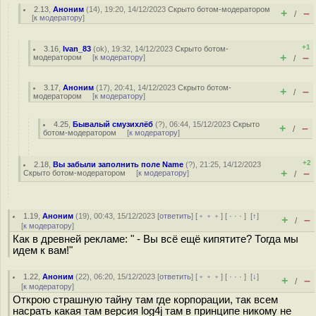
2.13
,
Аноним
(
14
), 19:20, 14/12/2023
Скрыто ботом-модератором
+
–
/
[
к модератору
]
+1
3.16
,
Ivan_83
(
ok
), 19:32, 14/12/2023
Скрыто ботом-
+
–
модератором
[
к модератору
]
/
3.17
,
Аноним
(
17
), 20:41, 14/12/2023
Скрыто ботом-
+
–
/
модератором
[
к модератору
]
4.25
,
Бывалый смузихлёб
(
?
), 06:44, 15/12/2023
Скрыто
+
–
/
ботом-модератором
[
к модератору
]
+2
2.18
,
Вы забыли заполнить поле Name
(
?
), 21:25, 14/12/2023
+
–
Скрыто ботом-модератором
[
к модератору
]
/
1.19
,
Аноним
(
19
), 00:43, 15/12/2023 [
ответить
] [
﹢﹢﹢
] [
· · ·
]
[
↑
]
+
–
/
[
к модератору
]
Как в древней рекламе: " - Вы всё ещё кипятите? Тогда мы
идем к вам!"
1.22
,
Аноним
(
22
), 06:20, 15/12/2023 [
ответить
] [
﹢﹢﹢
] [
· · ·
]
[
↓
]
+
–
/
[
к модератору
]
Открою страшную тайну там где корпорации, так всем
насрать какая там версия log4j там в принципе никому не