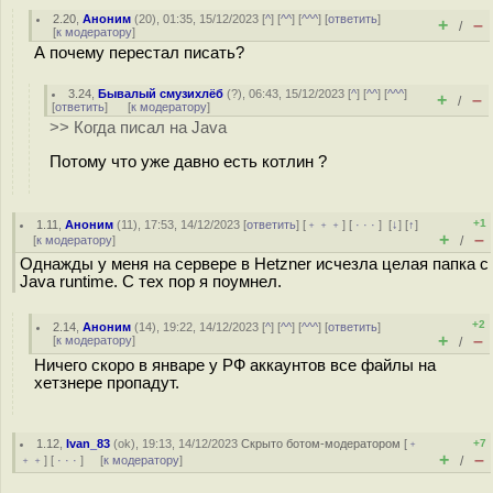
2.20
,
Аноним
(
20
), 01:35, 15/12/2023 [
^
] [
^^
] [
^^^
] [
ответить
]
+
–
/
[
к модератору
]
А почему перестал писать?
3.24
,
Бывалый смузихлёб
(
?
), 06:43, 15/12/2023 [
^
] [
^^
] [
^^^
]
+
–
/
[
ответить
]
[
к модератору
]
>> Когда писал на Java
Потому что уже давно есть котлин ?
+1
1.11
,
Аноним
(
11
), 17:53, 14/12/2023 [
ответить
] [
﹢﹢﹢
] [
· · ·
]
[
↓
] [
↑
]
+
–
[
к модератору
]
/
Однажды у меня на сервере в Hetzner исчезла целая папка с
Java runtime. С тех пор я поумнел.
+2
2.14
,
Аноним
(
14
), 19:22, 14/12/2023 [
^
] [
^^
] [
^^^
] [
ответить
]
+
–
[
к модератору
]
/
Ничего скоро в январе у РФ аккаунтов все файлы на
хетзнере пропадут.
1.12
,
Ivan_83
(
ok
), 19:13, 14/12/2023
Скрыто ботом-модератором
[
﹢
+7
+
–
﹢﹢
] [
· · ·
] [
к модератору
]
/