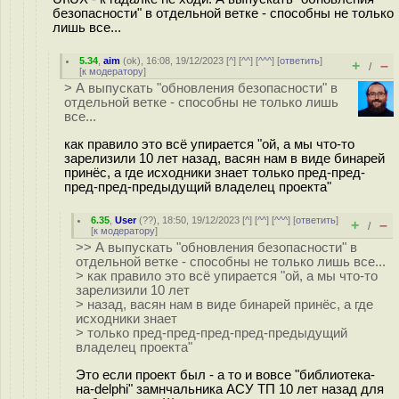
безопасности" в отдельной ветке - способны не только
лишь все...
5.34
,
aim
(
ok
), 16:08, 19/12/2023 [
^
] [
^^
] [
^^^
] [
ответить
]
+
–
/
[
к модератору
]
> А выпускать "обновления безопасности" в
отдельной ветке - способны не только лишь
все...
как правило это всё упирается "ой, а мы что-то
зарелизили 10 лет назад, васян нам в виде бинарей
принёс, а где исходники знает только пред-пред-
пред-пред-предыдущий владелец проекта"
6.35
,
User
(
??
), 18:50, 19/12/2023 [
^
] [
^^
] [
^^^
] [
ответить
]
+
–
/
[
к модератору
]
>> А выпускать "обновления безопасности" в
отдельной ветке - способны не только лишь все...
> как правило это всё упирается "ой, а мы что-то
зарелизили 10 лет
> назад, васян нам в виде бинарей принёс, а где
исходники знает
> только пред-пред-пред-пред-предыдущий
владелец проекта"
Это если проект был - а то и вовсе "библиотека-
на-delphi" замнчальника АСУ ТП 10 лет назад для