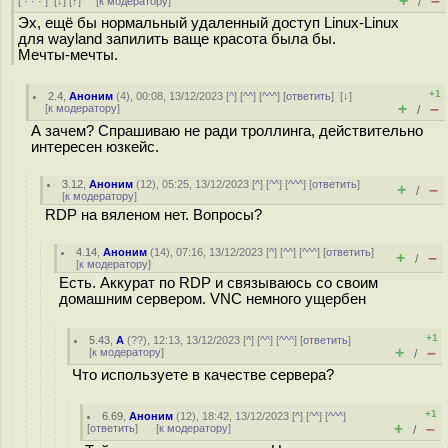
+
–
[
· · ·
]
[
↓
] [
↑
] [
к модератору
]
/
Эх, ещё бы нормальный удаленный доступ Linux-Linux
для wayland запилить ваще красота была бы.
Мечты-мечты.
+1
2.4
,
Аноним
(
4
), 00:08, 13/12/2023 [
^
] [
^^
] [
^^^
] [
ответить
]
[
↓
]
+
–
[
к модератору
]
/
А зачем? Спрашиваю не ради троллинга, действительно
интересен юзкейс.
3.12
,
Аноним
(
12
), 05:25, 13/12/2023 [
^
] [
^^
] [
^^^
] [
ответить
]
+
–
/
[
к модератору
]
RDP на вяленом нет. Вопросы?
4.14
,
Аноним
(
14
), 07:16, 13/12/2023 [
^
] [
^^
] [
^^^
] [
ответить
]
+
–
/
[
к модератору
]
Есть. Аккурат по RDP и связываюсь со своим
домашним сервером. VNC немного ущербен
+1
5.43
,
А
(
??
), 12:13, 13/12/2023 [
^
] [
^^
] [
^^^
] [
ответить
]
+
–
[
к модератору
]
/
Что используете в качестве сервера?
+1
6.69
,
Аноним
(
12
), 18:42, 13/12/2023 [
^
] [
^^
] [
^^^
]
+
–
[
ответить
]
[
к модератору
]
/