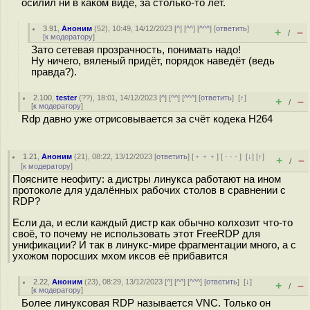
осилил ни в каком виде, за столько-то лет.
3.91
,
Аноним
(
52
), 10:49, 14/12/2023 [
^
] [
^^
] [
^^^
] [
ответить
]
+
–
/
[
к модератору
]
Зато сетевая прозрачность, понимать надо!
Ну ничего, вяленый придёт, порядок наведёт (ведь
правда?).
2.100
,
tester
(
??
), 18:01, 14/12/2023 [
^
] [
^^
] [
^^^
] [
ответить
]
[
↑
]
+
–
/
[
к модератору
]
Rdp давно уже отрисовывается за счёт кодека H264
1.21
,
Аноним
(
21
), 08:22, 13/12/2023 [
ответить
] [
﹢﹢﹢
] [
· · ·
]
[
↓
] [
↑
]
+
–
/
[
к модератору
]
Поясните неофиту: а дистры линукса работают на ином
протоколе для удалённых рабочих столов в сравнении с
RDP?
Если да, и если каждый дистр как обычно колхозит что-то
своё, то почему не использовать этот FreeRDP для
унификации? И так в линукс-мире фрагментации много, а с
ухожом поросших мхом иксов её прибавится
2.22
,
Аноним
(
23
), 08:29, 13/12/2023 [
^
] [
^^
] [
^^^
] [
ответить
]
[
↓
]
+
–
/
[
к модератору
]
Более линуксовая RDP называется VNC. Только он