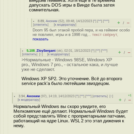
виндойв гейминга. Хотя ещё в те времена
дапускать DOS игры в Винде была затея
сомнительная.
8.89
,
Аноним
(
52
), 09:48, 14/12/2023 [
^
] [
^^
] [
^^^
]
+
–
/
[
ответить
]
[
к модератору
]
Doom 95 был этакой пробой пера, и на гейминг особо
не повлиял, игры и в 1998 год...
текст свёрнут,
показать
5.108
,
ZloySergant
(
ok
), 02:01, 18/12/2023 [
^
] [
^^
] [
^^^
]
+
–
/
[
ответить
]
[
↑
] [
к модератору
]
>Нормальные - Windows 98SE, Windows XP
pro., Windows 7 pro., - остальное кака, и лучше
уже не сделают.
Windows XP SP2. Это уточнение. Всё до второго
service pack'a было лютейшим звиздецом.
+1
3.94
,
Аноним
(
97
), 14:19, 14/12/2023 [
^
] [
^^
] [
^^^
] [
ответить
]
[
↑
]
+
–
[
к модератору
]
/
Нормальный Windows вы скоро увидите, его
Мелкомягкие ещё делают. Нормальный Windows будет
собой представлять Wine c проприетарными патчами,
работающий на ядре Linux. WSL 2 это этап дижения к
нему.