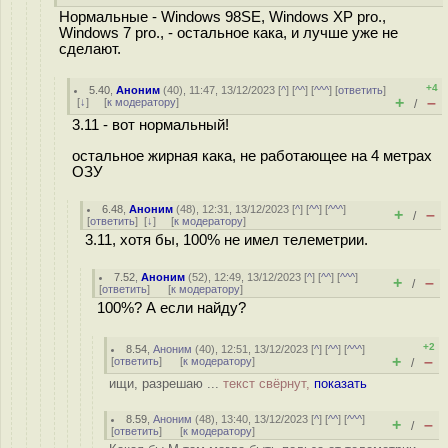
Нормальные - Windows 98SE, Windows XP pro.,
Windows 7 pro., - остальное кака, и лучше уже не
сделают.
+4
5.40
,
Аноним
(
40
), 11:47, 13/12/2023 [
^
] [
^^
] [
^^^
] [
ответить
]
+
–
[
↓
] [
к модератору
]
/
3.11 - вот нормальный!
остальное жирная кака, не работающее на 4 метрах
ОЗУ
6.48
,
Аноним
(
48
), 12:31, 13/12/2023 [
^
] [
^^
] [
^^^
]
+
–
/
[
ответить
]
[
↓
] [
к модератору
]
3.11, хотя бы, 100% не имел телеметрии.
7.52
,
Аноним
(
52
), 12:49, 13/12/2023 [
^
] [
^^
] [
^^^
]
+
–
/
[
ответить
]
[
к модератору
]
100%? А если найду?
+2
8.54
,
Аноним
(
40
), 12:51, 13/12/2023 [
^
] [
^^
] [
^^^
]
+
–
[
ответить
]
[
к модератору
]
/
ищи, разрешаю ...
текст свёрнут,
показать
8.59
,
Аноним
(
48
), 13:40, 13/12/2023 [
^
] [
^^
] [
^^^
]
+
–
/
[
ответить
]
[
к модератору
]