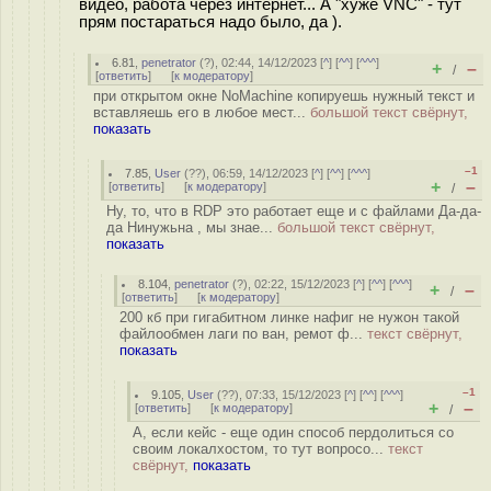
видео, работа через интернет... А "хуже VNC" - тут
прям постараться надо было, да ).
6.81
,
penetrator
(
?
), 02:44, 14/12/2023 [
^
] [
^^
] [
^^^
]
+
–
/
[
ответить
]
[
к модератору
]
при открытом окне NoMachine копируешь нужный текст и
вставляешь его в любое мест...
большой текст свёрнут,
показать
–1
7.85
,
User
(
??
), 06:59, 14/12/2023 [
^
] [
^^
] [
^^^
]
+
–
[
ответить
]
[
к модератору
]
/
Ну, то, что в RDP это работает еще и с файлами Да-да-
да Нинужьна , мы знае...
большой текст свёрнут,
показать
8.104
,
penetrator
(
?
), 02:22, 15/12/2023 [
^
] [
^^
] [
^^^
]
+
–
/
[
ответить
]
[
к модератору
]
200 кб при гигабитном линке нафиг не нужон такой
файлообмен лаги по ван, ремот ф...
текст свёрнут,
показать
–1
9.105
,
User
(
??
), 07:33, 15/12/2023 [
^
] [
^^
] [
^^^
]
+
–
[
ответить
]
[
к модератору
]
/
А, если кейс - еще один способ пердолиться со
своим локалхостом, то тут вопросо...
текст
свёрнут,
показать