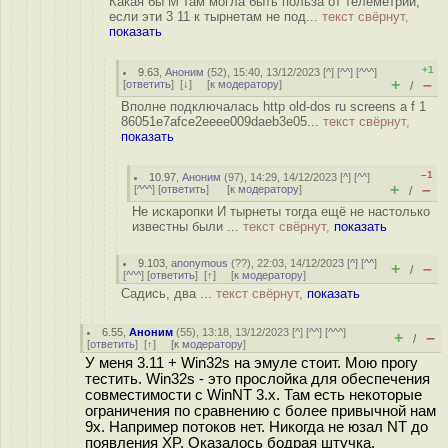
Какая бы M там могла быть польза от телеметрии,
если эти 3 11 к тырнетам не под...
текст свёрнут,
показать
+1
9.63
,
Аноним
(
52
), 15:40, 13/12/2023 [
^
] [
^^
] [
^^^
]
+
–
[
ответить
]
[
↓
] [
к модератору
]
/
Вполне подключалась http old-dos ru screens a f 1
86051e7afce2eeee009daeb3e05...
текст свёрнут,
показать
–1
10.97
,
Аноним
(
97
), 14:29, 14/12/2023 [
^
] [
^^
]
+
–
[
^^^
] [
ответить
]
[
к модератору
]
/
Не искаропки И тырнеты тогда ещё не настолько
известны были ...
текст свёрнут,
показать
9.103
,
anonymous
(
??
), 22:03, 14/12/2023 [
^
] [
^^
]
+
–
/
[
^^^
] [
ответить
]
[
↑
] [
к модератору
]
Садись, два ...
текст свёрнут,
показать
6.55
,
Аноним
(
55
), 13:18, 13/12/2023 [
^
] [
^^
] [
^^^
]
+
–
/
[
ответить
]
[
↑
] [
к модератору
]
У меня 3.11 + Win32s на эмуле стоит. Мою прогу
тестить. Win32s - это прослойка для обеспечения
совместимости с WinNT 3.x. Там есть некоторые
ограничения по сравнению с более привычной нам
9x. Например потоков нет. Никогда не юзал NT до
появления XP. Оказалось бодрая штучка.