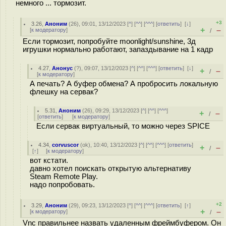
немного ... тормозит.
+3
3.26
,
Аноним
(
26
), 09:01, 13/12/2023 [
^
] [
^^
] [
^^^
] [
ответить
]
[
↓
]
+
–
[
к модератору
]
/
Если тормозит, попробуйте moonlight/sunshine, 3д
игрушки нормально работают, запаздывание на 1 кадр
4.27
,
Анонус
(
?
), 09:07, 13/12/2023 [
^
] [
^^
] [
^^^
] [
ответить
]
[
↓
]
+
–
/
[
к модератору
]
А печать? А буфер обмена? А пробросить локальную
флешку на сервак?
5.31
,
Аноним
(
26
), 09:29, 13/12/2023 [
^
] [
^^
] [
^^^
]
+
–
/
[
ответить
]
[
к модератору
]
Если сервак виртуальный, то можно через SPICE
4.34
,
corvuscor
(
ok
), 10:40, 13/12/2023 [
^
] [
^^
] [
^^^
] [
ответить
]
+
–
/
[
↑
] [
к модератору
]
вот кстати.
давно хотел поискать открытую альтернативу
Steam Remote Play.
надо попробовать.
+2
3.29
,
Аноним
(
29
), 09:23, 13/12/2023 [
^
] [
^^
] [
^^^
] [
ответить
]
[
↑
]
+
–
[
к модератору
]
/
Vnc правильнее назвать удаленным фреймбуфером. Он