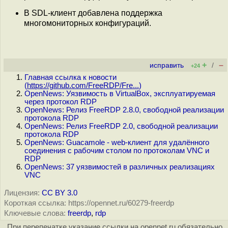
В SDL-клиент добавлена поддержка
многомониторных конфигураций.
+
–
исправить
/
+24
Главная ссылка к новости
(
https://github.com/FreeRDP/Fre...
)
OpenNews: Уязвимость в VirtualBox, эксплуатируемая
через протокол RDP
OpenNews: Релиз FreeRDP 2.8.0, свободной реализации
протокола RDP
OpenNews: Релиз FreeRDP 2.0, свободной реализации
протокола RDP
OpenNews: Guacamole - web-клиент для удалённого
соединения с рабочим столом по протоколам VNC и
RDP
OpenNews: 37 уязвимостей в различных реализациях
VNC
Лицензия:
CC BY 3.0
Короткая ссылка: https://opennet.ru/60279-freerdp
Ключевые слова:
freerdp
,
rdp
При перепечатке указание ссылки на opennet.ru обязательно