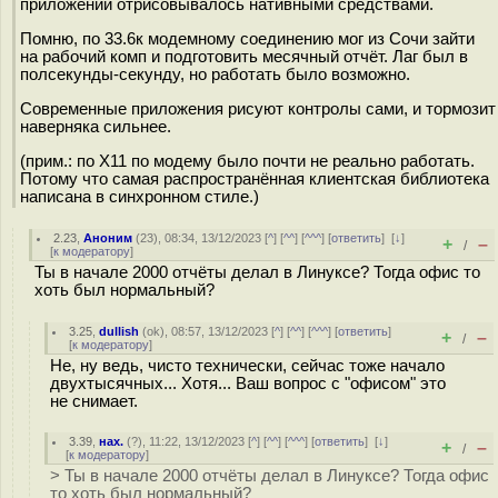
приложений отрисовывалось нативными средствами.
Помню, по 33.6к модемному соединению мог из Сочи зайти
на рабочий комп и подготовить месячный отчёт. Лаг был в
полсекунды-секунду, но работать было возможно.
Современные приложения рисуют контролы сами, и тормозит
наверняка сильнее.
(прим.: по X11 по модему было почти не реально работать.
Потому что самая распространённая клиентская библиотека
написана в синхронном стиле.)
2.23
,
Аноним
(
23
), 08:34, 13/12/2023 [
^
] [
^^
] [
^^^
] [
ответить
]
[
↓
]
+
–
/
[
к модератору
]
Ты в начале 2000 отчёты делал в Линуксе? Тогда офис то
хоть был нормальный?
3.25
,
dullish
(
ok
), 08:57, 13/12/2023 [
^
] [
^^
] [
^^^
] [
ответить
]
+
–
/
[
к модератору
]
Не, ну ведь, чисто технически, сейчас тоже начало
двухтысячных... Хотя... Ваш вопрос с "офисом" это
не снимает.
3.39
,
нах.
(
?
), 11:22, 13/12/2023 [
^
] [
^^
] [
^^^
] [
ответить
]
[
↓
]
+
–
/
[
к модератору
]
> Ты в начале 2000 отчёты делал в Линуксе? Тогда офис
то хоть был нормальный?