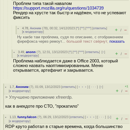
Проблем типа такой навалом
https://support.mozilla.org/ru/questions/1034739
Рендер на хрусте так быстр и надёжен, что не успевают
фиксить
4.78
,
Аноним
(
78
), 00:32, 14/12/2023 [
^
] [
^^
] [
^^^
] [
ответить
]
+
–
/
[
к модератору
]
Ну какбе там проблема, судя по описанию, с отображением
фирефокса через ремоут...
большой текст свёрнут,
показать
3.49
,
anonn
(
?
), 12:31, 13/12/2023 [
^
] [
^^
] [
^^^
] [
ответить
]
[
↑
]
+
–
/
[
к модератору
]
Проблема наблюдается даже в Office 2003, который
сложно назвать наоптимизированным. Меню
открывается, артефачит и закрывается.
+1
1.7
,
Аноним
(
7
), 01:09, 13/12/2023 [
ответить
] [
﹢﹢﹢
] [
· · ·
]
[
↑
]
+
–
[
к модератору
]
/
> Улучшено приложение xfreerdp.
как в анекдоте про СТО, "прокатило"
1.13
,
funny.falcon
(
?
), 06:29, 13/12/2023 [
ответить
] [
﹢﹢﹢
] [
· · ·
]
[
↓
]
+
–
/
[
к модератору
]
RDP круто работал в старые времена, когда большинство