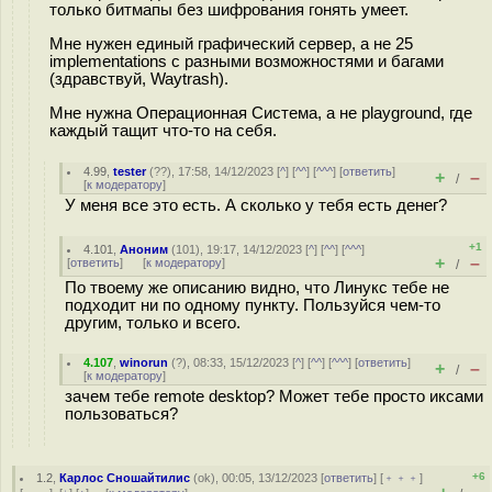
только битмапы без шифрования гонять умеет.
Мне нужен единый графический сервер, а не 25
implementations с разными возможностями и багами
(здравствуй, Waytrash).
Мне нужна Операционная Система, а не playground, где
каждый тащит что-то на себя.
4.99
,
tester
(
??
), 17:58, 14/12/2023 [
^
] [
^^
] [
^^^
] [
ответить
]
+
–
/
[
к модератору
]
У меня все это есть. А сколько у тебя есть денег?
+1
4.101
,
Аноним
(
101
), 19:17, 14/12/2023 [
^
] [
^^
] [
^^^
]
+
–
[
ответить
]
[
к модератору
]
/
По твоему же описанию видно, что Линукс тебе не
подходит ни по одному пункту. Пользуйся чем-то
другим, только и всего.
4.107
,
winorun
(
?
), 08:33, 15/12/2023 [
^
] [
^^
] [
^^^
] [
ответить
]
+
–
/
[
к модератору
]
зачем тебе remote desktop? Может тебе просто иксами
пользоваться?
+6
1.2
,
Карлос Сношайтилис
(
ok
), 00:05, 13/12/2023 [
ответить
] [
﹢﹢﹢
]