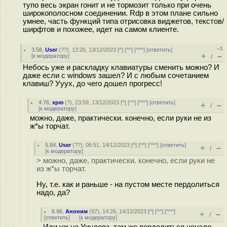
тупо весь экран гонит и не тормозит только при очень
широкополосном соединении. Rdp в этом плане сильно
умнее, часть функций типа отрисовка виджетов, текстов/
ширфтов и похожее, идет на самом клиенте.
–1
3.58
,
User
(
??
), 13:26, 13/12/2023 [
^
] [
^^
] [
^^^
] [
ответить
]
+
–
[
к модератору
]
/
Небось уже и раскладку клавиатуры сменить можно? И
даже если с windows зашел? И с любым сочетанием
клавиш? Ууух, до чего дошел прогресс!
4.76
,
хрю
(
?
), 23:59, 13/12/2023 [
^
] [
^^
] [
^^^
] [
ответить
]
+
–
/
[
к модератору
]
можно, даже, практически. конечно, если руки не из
ж*ы торчат.
5.84
,
User
(
??
), 06:51, 14/12/2023 [
^
] [
^^
] [
^^^
] [
ответить
]
+
–
/
[
к модератору
]
> можно, даже, практически. конечно, если руки не
из ж*ы торчат.
Ну, т.е. как и раньше - на пустом месте пердолиться
надо, да?
6.96
,
Аноним
(
97
), 14:26, 14/12/2023 [
^
] [
^^
] [
^^^
]
+
–
/
[
ответить
]
[
к модератору
]