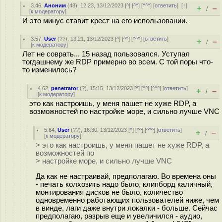
3.46
,
Аноним
(
48
), 12:23, 13/12/2023 [
^
] [
^^
] [
^^^
] [
ответить
]
[
↑
]
+
–
/
[
к модератору
]
И это минус ставит крест на его использовании.
3.57
,
User
(
??
), 13:21, 13/12/2023 [
^
] [
^^
] [
^^^
] [
ответить
]
+
–
/
[
к модератору
]
Лет не соврать... 15 назад пользовался. Уступал
тогдашнему же RDP примерно во всем. С той поры что-
то изменилось?
4.62
,
penetrator
(
?
), 15:15, 13/12/2023 [
^
] [
^^
] [
^^^
] [
ответить
]
+
–
/
[
к модератору
]
это как настроишь, у меня пашет не хуже RDP, а
возможностей по настройке море, и сильно лучше VNC
5.64
,
User
(
??
), 16:30, 13/12/2023 [
^
] [
^^
] [
^^^
] [
ответить
]
+
–
/
[
к модератору
]
> это как настроишь, у меня пашет не хуже RDP, а
возможностей по
> настройке море, и сильно лучше VNC
Да как не настраивай, предполагаю. Во времена оны
- печать колхозить надо было, клипборд каличный,
монтирования дисков не было, количество
одновременно работающих пользователей ниже, чем
в винде, лаги даже внутри локалки - больше. Сейчас
предполагаю, разрыв еще и увеличился - аудио,