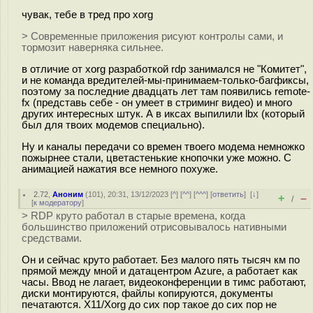
чувак, тебе в тред про xorg
> Современные приложения рисуют контролы сами, и
тормозит наверняка сильнее.
в отличие от xorg разработкой rdp занимался не "Комитет",
и не команда вредителей-мы-принимаем-только-багфиксы,
поэтому за последние двадцать лет там появились remote-
fx (представь себе - он умеет в стриминг видео) и много
других интересных штук. А в иксах выпилили lbx (который
был для твоих модемов специально).
Ну и каналы передачи со времен твоего модема немножко
пожырнее стали, цветастенькие кнопочки уже можно. С
анимацией нажатия все немного похуже.
2.72
,
Аноним
(
101
), 20:31, 13/12/2023 [
^
] [
^^
] [
^^^
] [
ответить
]
[
↓
]
+
–
/
[
к модератору
]
> RDP круто работал в старые времена, когда
большинство приложений отрисовывалось нативными
средствами.
Он и сейчас круто работает. Без малого пять тысяч км по
прямой между мной и датацентром Azure, а работает как
часы. Ввод не лагает, видеоконференции в тимс работают,
диски монтируются, файлы копируются, документы
печатаются. X11/Xorg до сих пор такое до сих пор не