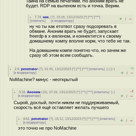
Тайна на семью печатями. Но аноним врать не
будет. RDP на выленом есть и точка. Верим.
7.74
,
нах.
(
?
), 23:18, 13/12/2023 [
^
] [
^^
] [
^^^
]
+
–
/
[
ответить
]
[
к модератору
]
ну чо ты как етотвот сразу подозревать в
обмане. Аноним врать не будет, запускает
freerdp в х-вяленом, и коннектится к своему
домашнему компу вполне норм, что тебе не так.
На домашнем компе понятно что, но зачем же
сразу об этом всем сообщать.
+1
2.9
,
penetrator
(
?
), 01:45, 13/12/2023 [
^
] [
^^
] [
^^^
] [
ответить
]
[
↓
] [
↑
]
+
–
[
к модератору
]
/
NoMachine? минус - неоткрытый
–2
3.16
,
Аноним
(
16
), 07:26, 13/12/2023 [
^
] [
^^
] [
^^^
] [
ответить
]
[
↓
]
+
–
[
к модератору
]
/
Сырой, дохлый, почти никем не поддерживаемый,
скорость всё ещё оставляет желать лучшего
4.61
,
penetrator
(
?
), 15:12, 13/12/2023 [
^
] [
^^
] [
^^^
] [
ответить
]
+
–
/
[
к модератору
]
это точно не про NoMachine