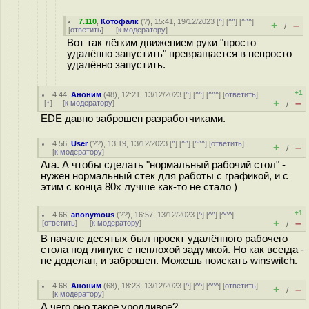
7.110
,
Котофалк
(
?
), 15:41, 19/12/2023 [
^
] [
^^
] [
^^^
]
+
–
/
[
ответить
]
[
к модератору
]
Вот так лёгким движением руки "просто
удалённо запустить" превращается в непросто
удалённо запустить.
+1
4.44
,
Аноним
(
48
), 12:21, 13/12/2023 [
^
] [
^^
] [
^^^
] [
ответить
]
+
–
[
↑
] [
к модератору
]
/
EDE давно заброшен разработчиками.
4.56
,
User
(
??
), 13:19, 13/12/2023 [
^
] [
^^
] [
^^^
] [
ответить
]
+
–
/
[
к модератору
]
Ага. А чтобы сделать "нормальный рабочий стол" -
нужен нормальный стек для работы с графикой, и с
этим с конца 80х лучше как-то не стало )
+1
4.66
,
anonymous
(
??
), 16:57, 13/12/2023 [
^
] [
^^
] [
^^^
]
+
–
[
ответить
]
[
к модератору
]
/
В начале десятых был проект удалённого рабочего
стола под линукс с неплохой задумкой. Но как всегда -
не доделан, и заброшен. Можешь поискать winswitch.
4.68
,
Аноним
(
68
), 18:23, 13/12/2023 [
^
] [
^^
] [
^^^
] [
ответить
]
+
–
/
[
к модератору
]
А чего оно такое уродливое?