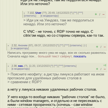
Иди уж на Уиндовз, там же пердолиться ненадо.
Или это неточно?
7.102
,
User
(
??
), 20:49, 14/12/2023 [
^
] [
^^
] [
^^^
]
+
–
/
[
ответить
]
[
к модератору
]
> Иди уж на Уиндовз, там же пердолиться
ненадо. Или это неточно?
С VNC - не точно, с RDP точно не надо. С
citrix'ом надо, но со стороны сервера, как-то так.
2.32
,
Аноним
(
87
), 09:37, 13/12/2023 [
^
] [
^^
] [
^^^
] [
ответить
]
[
↑
]
+
–
/
[
к модератору
]
Написать программу много ума не надо, вон их сколько развелось
Сначала надо пон...
большой текст свёрнут,
показать
+2
2.38
,
нах.
(
?
), 11:20, 13/12/2023 [
^
] [
^^
] [
^^^
] [
ответить
]
+
–
[
к модератору
]
/
> Поясните неофиту: а дистры линукса работают на ином
протоколе для удалённых рабочих столов в
> сравнении с RDP?
а нету у линукса никаких удаленных рабочих столов.
У него когда-то вообще никаких "рабочих столов" не было,
а были window managers, и отдельно и не пересекаясь с
ними - сетевая прозрачность (хочешь - сам window