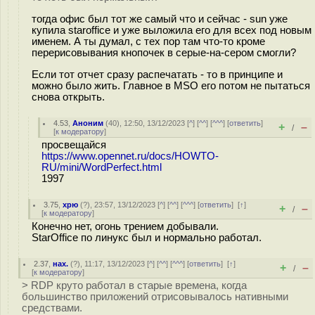
тогда офис был тот же самый что и сейчас - sun уже
купила staroffice и уже выложила его для всех под новым
именем. А ты думал, с тех пор там что-то кроме
перерисовывания кнопочек в серые-на-сером смогли?
Если тот отчет сразу распечатать - то в принципе и
можно было жить. Главное в MSO его потом не пытаться
снова открыть.
4.53
,
Аноним
(
40
), 12:50, 13/12/2023 [
^
] [
^^
] [
^^^
] [
ответить
]
+
–
/
[
к модератору
]
просвещайся
https://www.opennet.ru/docs/HOWTO-
RU/mini/WordPerfect.html
1997
3.75
,
хрю
(
?
), 23:57, 13/12/2023 [
^
] [
^^
] [
^^^
] [
ответить
]
[
↑
]
+
–
/
[
к модератору
]
Конечно нет, огонь трением добывали.
StarOffice по линукс был и нормально работал.
2.37
,
нах.
(
?
), 11:17, 13/12/2023 [
^
] [
^^
] [
^^^
] [
ответить
]
[
↑
]
+
–
/
[
к модератору
]
> RDP круто работал в старые времена, когда
большинство приложений отрисовывалось нативными
средствами.