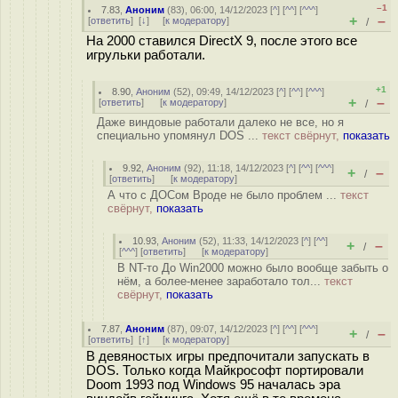
–1
7.83
,
Аноним
(
83
), 06:00, 14/12/2023 [
^
] [
^^
] [
^^^
]
+
–
[
ответить
]
[
↓
] [
к модератору
]
/
На 2000 ставился DirectX 9, после этого все
игрульки работали.
+1
8.90
,
Аноним
(
52
), 09:49, 14/12/2023 [
^
] [
^^
] [
^^^
]
+
–
[
ответить
]
[
к модератору
]
/
Даже виндовые работали далеко не все, но я
специально упомянул DOS ...
текст свёрнут,
показать
9.92
,
Аноним
(
92
), 11:18, 14/12/2023 [
^
] [
^^
] [
^^^
]
+
–
/
[
ответить
]
[
к модератору
]
А что с ДОСом Вроде не было проблем ...
текст
свёрнут,
показать
10.93
,
Аноним
(
52
), 11:33, 14/12/2023 [
^
] [
^^
]
+
–
/
[
^^^
] [
ответить
]
[
к модератору
]
В NT-то До Win2000 можно было вообще забыть о
нём, а более-менее заработало тол...
текст
свёрнут,
показать
7.87
,
Аноним
(
87
), 09:07, 14/12/2023 [
^
] [
^^
] [
^^^
]
+
–
/
[
ответить
]
[
↑
] [
к модератору
]
В девяностых игры предпочитали запускать в
DOS. Только когда Майкрософт портировали
Doom 1993 под Windows 95 началась эра