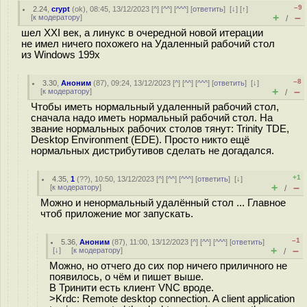
–9
2.24
,
crypt
(
ok
), 08:45, 13/12/2023 [
^
] [
^^
] [
^^^
] [
ответить
]
[
↓
] [
↑
]
+
–
[
к модератору
]
/
шел XXI век, а линукс в очередной новой итерации
не имел ничего похожего на Удаленный рабочий стол
из Windows 199x
–8
3.30
,
Аноним
(
87
), 09:24, 13/12/2023 [
^
] [
^^
] [
^^^
] [
ответить
]
[
↓
]
+
–
[
к модератору
]
/
Чтобы иметь нормальный удаленный рабочий стол,
сначала надо иметь нормальный рабочий стол. На
звание нормальных рабочих столов тянут: Trinity TDE,
Desktop Environment (EDE). Просто никто ещё
нормальных дистрибутивов сделать не догадался.
+1
4.35
,
1
(
??
), 10:50, 13/12/2023 [
^
] [
^^
] [
^^^
] [
ответить
]
[
↓
]
+
–
[
к модератору
]
/
Можно и ненормальный удалённый стол ... Главное
чтоб приложение мог запускать.
–1
5.36
,
Аноним
(
87
), 11:00, 13/12/2023 [
^
] [
^^
] [
^^^
] [
ответить
]
+
–
[
↓
] [
к модератору
]
/
Можно, но отчего до сих пор ничего приличного не
появилось, о чём и пишет выше.
В Тринити есть клиент VNC вроде.
>Krdc: Remote desktop connection. A client application