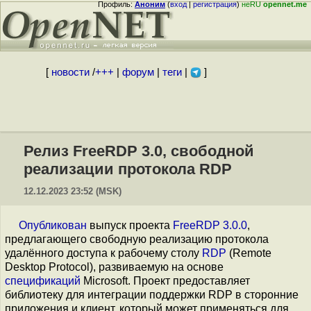
Профиль:
Аноним
(
вход
|
регистрация
)
неRU
opennet.me
[
новости
/
+++
|
форум
|
теги
|
]
Релиз FreeRDP 3.0, свободной
реализации протокола RDP
12.12.2023 23:52 (MSK)
Опубликован
выпуск проекта
FreeRDP 3.0.0
,
предлагающего свободную реализацию протокола
удалённого доступа к рабочему столу
RDP
(Remote
Desktop Protocol), развиваемую на основе
спецификаций
Microsoft. Проект предоставляет
библиотеку для интеграции поддержки RDP в сторонние
приложения и клиент, который может применяться для