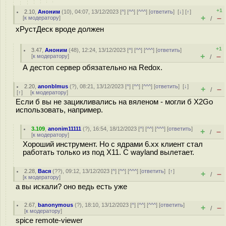
+1
2.10
,
Аноним
(
10
), 04:07, 13/12/2023 [
^
] [
^^
] [
^^^
] [
ответить
]
[
↓
] [
↑
]
+
–
[
к модератору
]
/
хРустДеск вроде должен
+1
3.47
,
Аноним
(
48
), 12:24, 13/12/2023 [
^
] [
^^
] [
^^^
] [
ответить
]
+
–
[
к модератору
]
/
А дестоп сервер обязательно на Redox.
2.20
,
anonblmus
(
?
), 08:21, 13/12/2023 [
^
] [
^^
] [
^^^
] [
ответить
]
[
↓
]
+
–
/
[
↑
] [
к модератору
]
Если б вы не зацикливались на вяленом - могли б X2Go
использовать, например.
3.109
,
anonim11111
(
?
), 16:54, 18/12/2023 [
^
] [
^^
] [
^^^
] [
ответить
]
+
–
/
[
к модератору
]
Хороший инструмент. Но с ядрами 6.xx клиент стал
работать только из под X11. C wayland вылетает.
2.28
,
Вася
(
??
), 09:12, 13/12/2023 [
^
] [
^^
] [
^^^
] [
ответить
]
[
↑
]
+
–
/
[
к модератору
]
а вы искали? оно ведь есть уже
2.67
,
banonymous
(
?
), 18:10, 13/12/2023 [
^
] [
^^
] [
^^^
] [
ответить
]
+
–
/
[
к модератору
]
spice remote-viewer