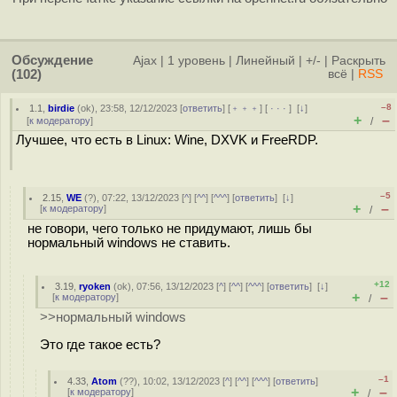
Обсуждение
Ajax
|
1 уровень
|
Линейный
|
+/-
|
Раскрыть
(102)
всё
|
RSS
–8
1.1
,
birdie
(
ok
), 23:58, 12/12/2023 [
ответить
] [
﹢﹢﹢
] [
· · ·
]
[
↓
]
+
–
[
к модератору
]
/
Лучшее, что есть в Linux: Wine, DXVK и FreeRDP.
–5
2.15
,
WE
(
?
), 07:22, 13/12/2023 [
^
] [
^^
] [
^^^
] [
ответить
]
[
↓
]
+
–
[
к модератору
]
/
не говори, чего только не придумают, лишь бы
нормальный windows не ставить.
+12
3.19
,
ryoken
(
ok
), 07:56, 13/12/2023 [
^
] [
^^
] [
^^^
] [
ответить
]
[
↓
]
+
–
[
к модератору
]
/
>>нормальный windows
Это где такое есть?
–1
4.33
,
Atom
(
??
), 10:02, 13/12/2023 [
^
] [
^^
] [
^^^
] [
ответить
]
+
–
[
к модератору
]
/