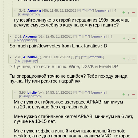
3.41
,
Аноним
(
40
), 11:49, 13/12/2023 [
^
] [
^^
] [
^^^
] [
ответить
]
[
↑
]
+
–
/
[
к модератору
]
ну юзайте линукс в старой итерации из 199x, зачем вы
всякую смузехлебную каку на компутер тащите?
2.51
,
Аноним
(
51
), 12:45, 13/12/2023 [
^
] [
^^
] [
^^^
] [
ответить
]
[
↑
]
+
–
/
[
к модератору
]
So much pain/downvotes from Linux fanatics :-D
2.70
,
Аноним
(
-
), 20:00, 13/12/2023 [
^
] [
^^
] [
^^^
] [
ответить
]
+
–
/
[
к модератору
]
> Лучшее, что есть в Linux: Wine, DXVK и FreeRDP.
Ты операционкой точно не ошибся? Тебе походу винда
нужна. Ну или реактос накрайняк.
3.98
,
birdie
(
ok
), 14:53, 14/12/2023 [
^
] [
^^
] [
^^^
] [
ответить
]
+
–
/
[
к модератору
]
Мне нужно стабильное userspace API/ABI минимум
на 20 лет, лучше без expiration date.
Мне нужно стабильное kernel API/ABI минимум на 6 лет,
лучше на 10-15 лет.
Мне нужен эффективный и функциональный remote
desktop, а не дно поганое под названием VNC, которое