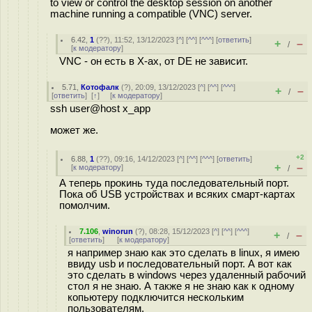
to view or control the desktop session on another
machine running a compatible (VNC) server.
6.42
,
1
(
??
), 11:52, 13/12/2023 [
^
] [
^^
] [
^^^
] [
ответить
]
+
–
/
[
к модератору
]
VNC - он есть в X-ах, от DE не зависит.
5.71
,
Котофалк
(
?
), 20:09, 13/12/2023 [
^
] [
^^
] [
^^^
]
+
–
/
[
ответить
]
[
↑
] [
к модератору
]
ssh user@host x_app
может же.
+2
6.88
,
1
(
??
), 09:16, 14/12/2023 [
^
] [
^^
] [
^^^
] [
ответить
]
+
–
[
к модератору
]
/
А теперь прокинь туда последовательный порт.
Пока об USB устройствах и всяких смарт-картах
помолчим.
7.106
,
winorun
(
?
), 08:28, 15/12/2023 [
^
] [
^^
] [
^^^
]
+
–
/
[
ответить
]
[
к модератору
]
я например знаю как это сделать в linux, я имею
ввиду usb и последовательный порт. А вот как
это сделать в windows через удаленный рабочий
стол я не знаю. А также я не знаю как к одному
копьютеру подключится нескольким
пользователям.