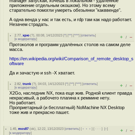
manager запускай, хочешь в локальном - удаленное
приложение отдельным окошком). Но этому всему
старательно помогли умереть обезьянки "какввенде".
А одна венда у нас и так есть, и rdp там как надо работает.
Незачем страдать.
2.77
,
хрю
(
?
), 00:08, 14/12/2023 [
^
] [
^^
] [
^^^
] [
ответить
]
+
–
/
[
к модератору
]
Протоколов и программ удалённых столов на самом деле
масса.
https://en.wikipedia.org/wiki/Comparison_of_remote_desktop_s
oftware
Да и зачастую и ssh -X хватает.
2.82
,
trunk
(
?
), 04:03, 14/12/2023 [
^
] [
^^
] [
^^^
] [
ответить
]
+
–
/
[
к модератору
]
X2Go, наследник NX, пока еще жив. Родной клиент правда
некрасивый, а рабочего плагина к реммине нету.
Но работает.
Проприетарный (и бесплатный) NoMachine NX Desktop
тоже жив и прекрасно пашет.
1.45
,
mos87
(
ok
), 12:22, 13/12/2023 [
ответить
] [
﹢﹢﹢
] [
· · ·
]
[
↑
]
+
–
/
[
к модератору
]