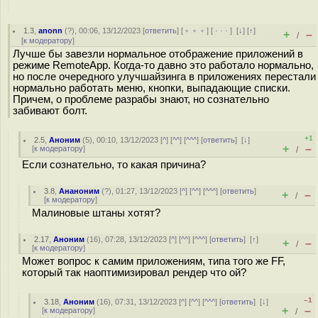
1.3
,
anonn
(
?
), 00:06, 13/12/2023 [
ответить
] [
﹢﹢﹢
] [
· · ·
]
[
↓
] [
↑
]
+
–
/
[
к модератору
]
Лучше бы завезли нормальное отображение приложений в
режиме RemoteApp. Когда-то давно это работало нормально,
но после очередного улучшайзинга в приложениях перестали
нормально работать меню, кнопки, выпадающие списки.
Причем, о проблеме разрабы знают, но сознательно
забивают болт.
+1
2.5
,
Аноним
(
5
), 00:10, 13/12/2023 [
^
] [
^^
] [
^^^
] [
ответить
]
[
↓
]
+
–
[
к модератору
]
/
Если сознательно, то какая причина?
3.8
,
Ананоним
(
?
), 01:27, 13/12/2023 [
^
] [
^^
] [
^^^
] [
ответить
]
+
–
/
[
к модератору
]
Малиновые штаны хотят?
2.17
,
Аноним
(
16
), 07:28, 13/12/2023 [
^
] [
^^
] [
^^^
] [
ответить
]
[
↑
]
+
–
/
[
к модератору
]
Может вопрос к самим приложениям, типа того же FF,
который так наоптимизировал рендер что ой?
–1
3.18
,
Аноним
(
16
), 07:31, 13/12/2023 [
^
] [
^^
] [
^^^
] [
ответить
]
[
↓
]
+
–
[
к модератору
]
/