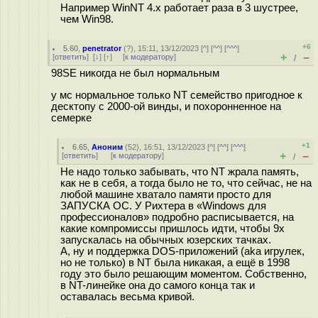
Например WinNT 4.x работает раза в 3 шустрее,
чем Win98.
+6
5.60
,
penetrator
(
?
), 15:11, 13/12/2023 [
^
] [
^^
] [
^^^
]
+
–
[
ответить
]
[
↓
] [
↑
] [
к модератору
]
/
98SE никогда не был нормальным
у мс нормальное только NT семейство пригодное к
десктопу с 2000-ой винды, и похоронненное на
семерке
+1
6.65
,
Аноним
(
52
), 16:51, 13/12/2023 [
^
] [
^^
] [
^^^
]
+
–
[
ответить
]
[
к модератору
]
/
Не надо только забывать, что NT жрала память,
как не в себя, а тогда было не то, что сейчас, не на
любой машине хватало памяти просто для
ЗАПУСКА ОС. У Рихтера в «Windows для
профессионалов» подробно расписывается, на
какие компромиссы пришлось идти, чтобы 9x
запускалась на обычных юзерских тачках.
А, ну и поддержка DOS-приложений (aka игрулек,
но не только) в NT была никакая, а ещё в 1998
году это было решающим моментом. Собственно,
в NT-линейке она до самого конца так и
оставалась весьма кривой.