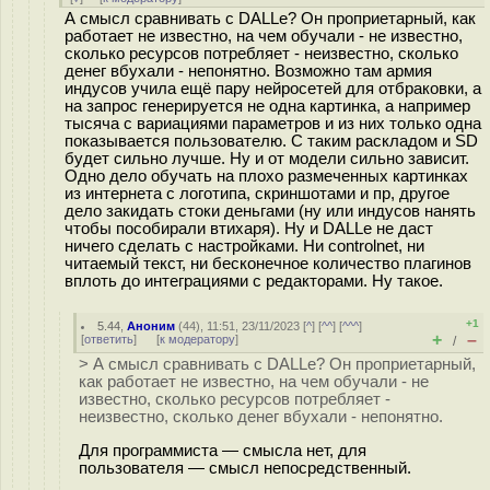
А смысл сравнивать с DALLe? Он проприетарный, как
работает не известно, на чем обучали - не известно,
сколько ресурсов потребляет - неизвестно, сколько
денег вбухали - непонятно. Возможно там армия
индусов учила ещё пару нейросетей для отбраковки, а
на запрос генерируется не одна картинка, а например
тысяча с вариациями параметров и из них только одна
показывается пользователю. С таким раскладом и SD
будет сильно лучше. Ну и от модели сильно зависит.
Одно дело обучать на плохо размеченных картинках
из интернета с логотипа, скриншотами и пр, другое
дело закидать стоки деньгами (ну или индусов нанять
чтобы пособирали втихаря). Ну и DALLe не даст
ничего сделать с настройками. Ни controlnet, ни
читаемый текст, ни бесконечное количество плагинов
вплоть до интеграциями с редакторами. Ну такое.
+1
5.44
,
Аноним
(
44
), 11:51, 23/11/2023 [
^
] [
^^
] [
^^^
]
+
–
[
ответить
]
[
к модератору
]
/
> А смысл сравнивать с DALLe? Он проприетарный,
как работает не известно, на чем обучали - не
известно, сколько ресурсов потребляет -
неизвестно, сколько денег вбухали - непонятно.
Для программиста — смысла нет, для
пользователя — смысл непосредственный.