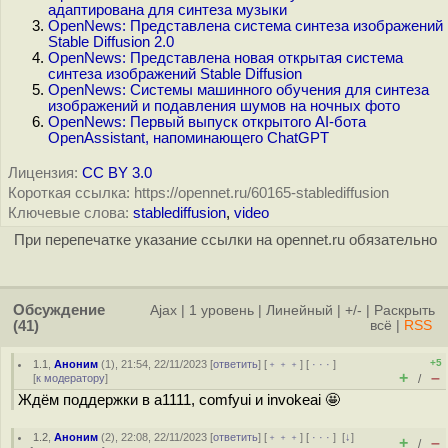
адаптирована для синтеза музыки
OpenNews: Представлена система синтеза изображений
Stable Diffusion 2.0
OpenNews: Представлена новая открытая система
синтеза изображений Stable Diffusion
OpenNews: Системы машинного обучения для синтеза
изображений и подавления шумов на ночных фото
OpenNews: Первый выпуск открытого AI-бота
OpenAssistant, напоминающего ChatGPT
Лицензия:
CC BY 3.0
Короткая ссылка: https://opennet.ru/60165-stablediffusion
Ключевые слова:
stablediffusion
,
video
При перепечатке указание ссылки на opennet.ru обязательно
Обсуждение
Ajax
|
1 уровень
|
Линейный
|
+/-
|
Раскрыть
(41)
всё
|
RSS
+5
1.1
,
Аноним
(
1
), 21:54, 22/11/2023 [
ответить
] [
﹢﹢﹢
] [
· · ·
]
+
–
[
к модератору
]
/
Ждём поддержки в a1111, comfyui и invokeai 🤩
1.2
,
Аноним
(
2
), 22:08, 22/11/2023 [
ответить
] [
﹢﹢﹢
] [
· · ·
]
[
↓
]
+
–
/