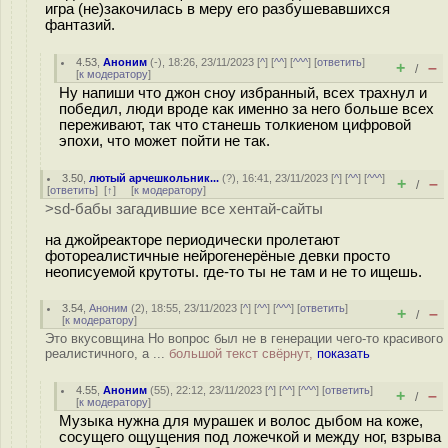
игра (не)закочилась в меру его разбушевавшихся
фантазий.
4.53
,
Аноним
(
-
), 18:26, 23/11/2023 [
^
] [
^^
] [
^^^
] [
ответить
]
+
–
/
[
к модератору
]
Ну напиши что джон сноу избранный, всех трахнул и
победил, люди вроде как именно за него больше всех
переживают, так что станешь толкиеном цифровой
эпохи, что может пойти не так.
3.50
,
лютый арчешкольник...
(
?
), 16:41, 23/11/2023 [
^
] [
^^
] [
^^^
]
+
–
/
[
ответить
]
[
↑
] [
к модератору
]
>sd-бабы загадившие все хентай-сайты
на джойреакторе периодически пролетают
фотореалистичные нейрогенерёные девки просто
неописуемой крутоты. где-то ты не там и не то ищешь.
3.54
,
Аноним
(
2
), 18:55, 23/11/2023 [
^
] [
^^
] [
^^^
] [
ответить
]
+
–
/
[
к модератору
]
Это вкусовщина Но вопрос был не в генерации чего-то красивого
реалистичного, а ...
большой текст свёрнут,
показать
4.55
,
Аноним
(
55
), 22:12, 23/11/2023 [
^
] [
^^
] [
^^^
] [
ответить
]
+
–
/
[
к модератору
]
Музыка нужна для мурашек и волос дыбом на коже,
сосущего ощущения под ложечкой и между ног, взрыва