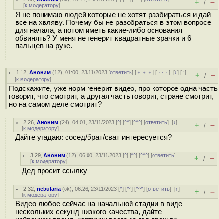
+
–
/
[
к модератору
]
Я не понимаю людей которые не хотят разбираться и дай
все на хвляву. Почему бы не разобраться в этом вопросе
для начала, а потом иметь какие-либо основания
обвинять? У меня не генерит квадратные зрачки и 6
пальцев на руке.
1.12
,
Аноним
(
12
), 01:00, 23/11/2023 [
ответить
] [
﹢﹢﹢
] [
· · ·
]
[
↓
] [
↑
]
+
–
/
[
к модератору
]
Подскажите, уже норм генерит видео, про которое одна часть
говорит, что смотрит, а другая часть говорит, стране смотрит,
но на самом деле смотрит?
2.26
,
Аноним
(
24
), 04:01, 23/11/2023 [
^
] [
^^
] [
^^^
] [
ответить
]
[
↓
]
+
–
/
[
к модератору
]
Дайте угадаю: сосед/брат/сват интересуется?
3.29
,
Аноним
(
12
), 06:00, 23/11/2023 [
^
] [
^^
] [
^^^
] [
ответить
]
+
–
/
[
к модератору
]
Дед просит ссылку
2.32
,
nebularia
(
ok
), 06:26, 23/11/2023 [
^
] [
^^
] [
^^^
] [
ответить
]
[
↑
]
+
–
/
[
к модератору
]
Видео любое сейчас на начальной стадии в виде
нескольких секунд низкого качества, дайте