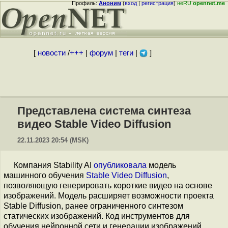
Профиль:
Аноним
(
вход
|
регистрация
)
неRU
opennet.me
[
новости
/
+++
|
форум
|
теги
|
]
Представлена система синтеза
видео Stable Video Diffusion
22.11.2023 20:54 (MSK)
Компания Stability AI
опубликовала
модель
машинного обучения
Stable Video Diffusion
,
позволяющую генерировать короткие видео на основе
изображений. Модель расширяет возможности проекта
Stable Diffusion, ранее ограниченного синтезом
статических изображений. Код инструментов для
обучения нейронной сети и генерации изображений