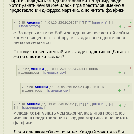
наратив передать от одного человека к другому, люди
хотят узнать чем закончилась игра престолов именно в
представлении джорджа мартина, а не читать фанфики.
+2
3.39
,
Аноним
(
44
), 09:26, 23/11/2023 [
^
] [
^^
] [
^^^
] [
ответить
]
[
↓
]
+
–
[
к модератору
]
/
> Во первых эти sd-бабы загадившие все хентай-сайты
кроме священного гелбору, выглядят все однотипно и
легко замечаются.
Потому что весь хентай и выглядит однотипно. Датасет
же не с потолка взялся?
–1
4.52
,
Аноним
(
-
), 18:14, 23/11/2023
Скрыто ботом-
+
–
модератором
[
к модератору
]
/
+1
5.56
,
Аноним
(
44
), 00:55, 24/11/2023
Скрыто ботом-
+
–
модератором
[
к модератору
]
/
3.48
,
Аноним
(
48
), 16:04, 23/11/2023 [
^
] [
^^
] [
^^^
] [
ответить
]
[
↓
]
+
–
/
[
↑
] [
к модератору
]
> люди хотят узнать чем закончилась игра престолов
именно в представлении джорджа мартина, а не читать
фанфики.
Люди слишком общее понятие. Каждый хочет что бы