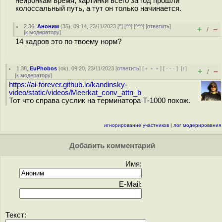
нейронкам время, картинки всего за год прошли
колоссальный путь, а тут он только начинается.
2.36
,
Аноним
(
35
), 09:14, 23/11/2023 [
^
] [
^^
] [
^^^
] [
ответить
]
+
–
/
[
к модератору
]
14 кадров это по твоему норм?
1.38
,
EuPhobos
(
ok
), 09:20, 23/11/2023 [
ответить
] [
﹢﹢﹢
] [
· · ·
]
[
↑
]
+
–
/
[
к модератору
]
https://ai-forever.github.io/kandinsky-
video/static/videos/Meerkat_conv_attn_b
Тот что справа суслик на терминатора Т-1000 похож.
игнорирование участников
|
лог модерирования
Добавить комментарий
Имя:
E-Mail:
Текст: