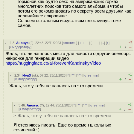
гормонов как будто секс на американских горках,
многолетних поисков того самого альбома и чтобы
потом его рекомендовать по секрету всем друзьям как
величайшее сокровище.
Со всем остальным искусством плюс минус тоже
самое.
–5
1.3
,
Анонус
(
?
), 22:48, 22/11/2023 [
ответить
] [
﹢﹢﹢
] [
· · ·
]
[
↓
] [
↑
]
+
–
[
к модератору
]
/
Жаль, что не нашлось места для новости о другой опенсорс
нейронке для генерации видео
https://huggingface.co/ai-forever/KandinskyVideo
+1
2.34
,
ИмяХ
(
ok
), 07:22, 23/11/2023 [
^
] [
^^
] [
^^^
] [
ответить
]
+
–
[
к модератору
]
/
Жаль, что у тебя не нашлось на это времени.
+2
3.46
,
Анонус
(
?
), 12:44, 23/11/2023 [
^
] [
^^
] [
^^^
] [
ответить
]
+
–
[
к модератору
]
/
> Жаль, что у тебя не нашлось на это времени.
Я стесняюсь писать. Еще со времен школьных
сочинений :(