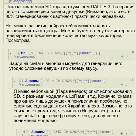
[
к модератору
]
Пока к сожалению SD гораздо хуже чем DALL-E 3. Генерация
чего-то сложнее рисованной девушки (Внезапно, это и есть
90% сгенерированных картинок) практически нереальна.
Но, может, развитие нейросетей поможет поднять
независимость от центра. Можно будет в лесу без интернета
генерировать бесконечное количество музыки/историй.
Посмотрим.
+6
2.4
,
Нон
(
?
), 22:53, 22/11/2023 [
^
] [
^^
] [
^^^
] [
ответить
]
[
↓
]
+
–
[
к модератору
]
/
Зайди на civitai и выбирай модель для генерации чего
угодно сложнее девушки по своему вкусу.
+1
3.7
,
Аноним
(
2
), 00:14, 23/11/2023 [
^
] [
^^
] [
^^^
] [
ответить
]
+
–
[
к модератору
]
/
Я имею небольшой (Пара вечеров) опыт использования
SD, с разными моделями, LoRaми и т.д. Конечно, сказав
про одних лишь девушек я приувеличил проблему, но
сложные сцены даются ей крайне плохо. Возможно, это
связано с промптом, я слышал (Не ручаюсь), чтов
случае dall-e gpt перефразирует его, для лучшего
понимания моделью.
4.24
,
Аноним
(
24
), 03:57, 23/11/2023 [
^
] [
^^
] [
^^^
] [
ответить
]
+
–
/
[
↓
] [
к модератору
]