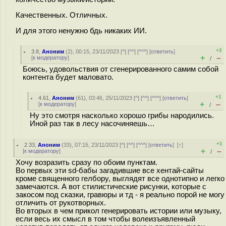
Качественных. Отличных.
И для этого ненужно бдь никаких ИИ.
+3
3.8
,
Аноним
(
2
), 00:15, 23/11/2023 [
^
] [
^^
] [
^^^
] [
ответить
]
+
–
[
к модератору
]
/
Боюсь, удовольствия от сгенерированного самим собой
контента будет маловато.
+1
4.61
,
Аноним
(
61
), 03:46, 25/11/2023 [
^
] [
^^
] [
^^^
] [
ответить
]
+
–
[
к модератору
]
/
Ну это смотря насколько хорошо грибы народились.
Иной раз так в лесу насочиняешь…
+1
2.33
,
Аноним
(
33
), 07:15, 23/11/2023 [
^
] [
^^
] [
^^^
] [
ответить
]
[
↑
]
+
–
[
к модератору
]
/
Хочу возразить сразу по обоим пунктам.
Во первых эти sd-бабы загадившие все хентай-сайты
кроме священного гелбору, выглядят все однотипно и легко
замечаются. А вот стилистические рисунки, которые с
закосом под сказки, гравюры и тд - я реально порой не могу
отличить от рукотворных.
Во вторых в чем прикол генерировать истории или музыку,
если весь их смысл в том чтобы волеизъявленный