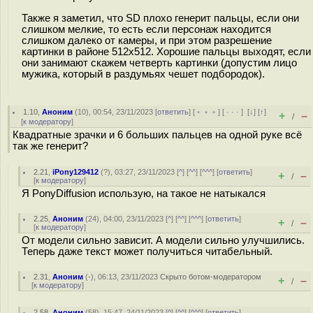
Также я заметил, что SD плохо генерит пальцы, если они
слишком мелкие, то есть если персонаж находится
слишком далеко от камеры, и при этом разрешение
картинки в районе 512x512. Хорошие пальцы выходят, если
они занимают скажем четверть картинки (допустим лицо
мужика, который в раздумьях чешет подбородок).
1.10
,
Аноним
(
10
), 00:54, 23/11/2023 [
ответить
] [
﹢﹢﹢
] [
· · ·
]
[
↓
] [
↑
]
+
–
/
[
к модератору
]
Квадратные зрачки и 6 больших пальцев на одной руке всё
так же генерит?
2.21
,
iPony129412
(
?
), 03:27, 23/11/2023 [
^
] [
^^
] [
^^^
] [
ответить
]
+
–
/
[
к модератору
]
Я PonyDiffusion использую, на такое не натыкался
2.25
,
Аноним
(
24
), 04:00, 23/11/2023 [
^
] [
^^
] [
^^^
] [
ответить
]
+
–
/
[
к модератору
]
От модели сильно зависит. А модели сильно улучшились.
Теперь даже текст может получиться читабельный.
2.31
,
Аноним
(
-
), 06:13, 23/11/2023
Скрыто ботом-модератором
+
–
/
[
к модератору
]
2.58
,
Аноним
(
58
), 15:47, 24/11/2023 [
^
] [
^^
] [
^^^
] [
ответить
]