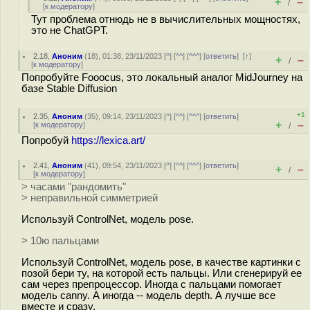
+
–
/
[
к модератору
]
Тут проблема отнюдь не в вычислительных мощностях,
это не ChatGPT.
2.18
,
Аноним
(
18
), 01:38, 23/11/2023 [
^
] [
^^
] [
^^^
] [
ответить
]
[
↑
]
+
–
/
[
к модератору
]
Попробуйте Fooocus, это локальный аналог MidJourney на
базе Stable Diffusion
+1
2.35
,
Аноним
(
35
), 09:14, 23/11/2023 [
^
] [
^^
] [
^^^
] [
ответить
]
+
–
[
к модератору
]
/
Попробуй
https://lexica.art/
2.41
,
Аноним
(
41
), 09:54, 23/11/2023 [
^
] [
^^
] [
^^^
] [
ответить
]
+
–
/
[
к модератору
]
> часами "рандомить"
> неправильной симметрией
Используй ControlNet, модель pose.
> 10ю пальцами
Используй ControlNet, модель pose, в качестве картинки с
позой бери ту, на которой есть пальцы. Или сгенерируй ее
сам через препроцессор. Иногда с пальцами помогает
модель canny. А иногда -- модель depth. А лучше все
вместе и сразу.