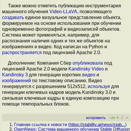
Также можно отметить публикацию инструментария
машинного обучения
Video-LLaVA
, позволяющего
создавать
единое визуальное представление объекта,
формируемое на основе использования при обучении
одновременно фотографий и видеозаписей объектов.
Система может применяться, например, для
распознания наличия одних и тех же объектов на
изображениях и видео. Код написан на Python и
распространяется
под лицензией Apache 2.0.
Дополнение: Компания Сбер
опубликовала
под
лицензией Apache 2.0 модели
Kandinsky Video
и
Kandinsky 3
для генерации коротких
видео
и
изображений
по текстовому описанию. Видео
генерируется с разрешением 512x512,
используя
для
генерации ключевых кадров модель Kandinsky 3.0 и
связывая ключевые кадры в единую композицию при
помощи темпоральных блоков.
+
–
исправить
/
+26
Главная ссылка к новости (
https://stability.ai/news/stab...
)
OpenNews: Система машинного обучения Stable Diffusion