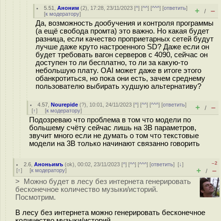
5.51
,
Аноним
(
2
), 17:28, 23/11/2023 [
^
] [
^^
] [
^^^
] [
ответить
]
+
–
/
[
к модератору
]
Да, возможность дообучения и контроля программы
(а ещё свобода промта) это важно. Но какая будет
разница, если качество проприетарных сетей будут
лучше даже круто настроенного SD? Даже если он
будет требовать вагон серверов с 4090, сейчас он
доступен то ли бесплатно, то ли за какую-то
небольшую плату. OAI может даже в итоге этого
обанкротиться, но пока они есть, зачем среднему
пользователю выбирать худшую альтернативу?
4.57
,
Nourepide
(
?
), 10:01, 24/11/2023 [
^
] [
^^
] [
^^^
] [
ответить
]
+
–
/
[
↑
] [
к модератору
]
Подозреваю что проблема в том что модели по
большему счёту сейчас лишь на 3B параметров,
звучит много если не думать о том что текстовые
модели на 3B только начинают связанно говорить
–2
2.6
,
Аноньимъ
(
ok
), 00:02, 23/11/2023 [
^
] [
^^
] [
^^^
] [
ответить
]
[
↓
]
+
–
[
↑
] [
к модератору
]
/
> Можно будет в лесу без интернета генерировать
бесконечное количество музыки/историй.
Посмотрим.
В лесу без интернета можно генерировать бесконечное
количество музыки/историй.