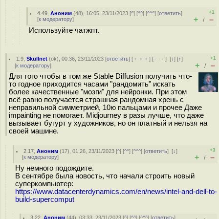
+1
4.49
,
Аноним
(
48
), 16:05, 23/11/2023 [
^
] [
^^
] [
^^^
] [
ответить
]
+
–
[
к модератору
]
/
Используйте чатжпт.
+1
1.9
,
Skullnet
(
ok
), 00:36, 23/11/2023 [
ответить
] [
﹢﹢﹢
] [
· · ·
]
[
↓
] [
↑
]
+
–
[
к модератору
]
/
Для того чтобы в том же Stable Diffusion получить что-
то годное приходится часами "рандомить" искать
более качественные "мозги" для нейронки. При этом
всё равно получается страшная рандомная хрень с
неправильной симметрией, 10ю пальцами и прочее Даже
impainting не помогает. Midjourney в разы лучше, что даже
вызывает бугурт у художников, но он платный и нельзя на
своей машине.
+3
2.17
,
Аноним
(
17
), 01:26, 23/11/2023 [
^
] [
^^
] [
^^^
] [
ответить
]
[
↓
]
+
–
[
к модератору
]
/
Ну немного подождите.
В сентябре была новость, что начали строить новый
суперкомпьютер:
https://www.datacenterdynamics.com/en/news/intel-and-dell-to-
build-supercomput
3.22
,
Аноним
(
44
), 03:33, 23/11/2023 [
^
] [
^^
] [
^^^
] [
ответить
]