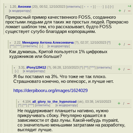
+4
1.20
,
Аноним
(
20
), 00:52, 12/10/2023 [
ответить
] [
﹢﹢﹢
] [
· · ·
]
[
↓
] [
↑
]
+
–
[
к модератору
]
/
Прикрасный пример качественного FOSS, созданного
простыми людьми для таких же простых людей. Прекрасно
ломает шаблон тем, кто рассказывает, будто FOSS
существует сугубо благодаря корпорациям.
2.22
,
Менеджер Антона Алексеевича
(
?
), 02:37, 12/10/2023 [
^
]
+
–
/
[
^^
] [
^^^
] [
ответить
]
[
↓
] [
к модератору
]
Как думаешь, Критой пользуется 1% цифровых
художников или больше?
3.31
,
iPony129412
(
?
), 06:28, 12/10/2023 [
^
] [
^^
] [
^^^
] [
ответить
]
+
–
/
[
↓
] [
к модератору
]
Я бы поставил на 3%. Что тоже не так плохо.
Страшновато конечно, но опенсорс, и лучше нет.
https://derpibooru.org/images/1624029
4.104
,
all_glory_to_the_hypnotoad
(
ok
), 03:38, 14/10/2023
+
–
/
[
^
] [
^^
] [
^^^
] [
ответить
]
[
к модератору
]
Не поддерживает планшеты нативно, нужно
прикручивать сбоку. Регулярно крашится в
зависимости от фаз луны. Какой-нибудь mypaint,
со значительно меньшими затратами на разработку,
выглядит лучше.