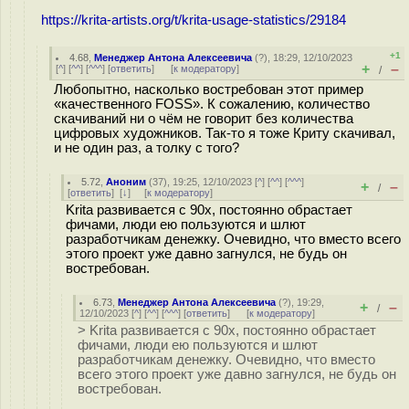
https://krita-artists.org/t/krita-usage-statistics/29184
+1
4.68
,
Менеджер Антона Алексеевича
(
?
), 18:29, 12/10/2023
+
–
[
^
] [
^^
] [
^^^
] [
ответить
]
[
к модератору
]
/
Любопытно, насколько востребован этот пример
«качественного FOSS». К сожалению, количество
скачиваний ни о чём не говорит без количества
цифровых художников. Так-то я тоже Криту скачивал,
и не один раз, а толку с того?
5.72
,
Аноним
(
37
), 19:25, 12/10/2023 [
^
] [
^^
] [
^^^
]
+
–
/
[
ответить
]
[
↓
] [
к модератору
]
Krita развивается с 90х, постоянно обрастает
фичами, люди ею пользуются и шлют
разработчикам денежку. Очевидно, что вместо всего
этого проект уже давно загнулся, не будь он
востребован.
6.73
,
Менеджер Антона Алексеевича
(
?
), 19:29,
+
–
/
12/10/2023 [
^
] [
^^
] [
^^^
] [
ответить
]
[
к модератору
]
> Krita развивается с 90х, постоянно обрастает
фичами, люди ею пользуются и шлют
разработчикам денежку. Очевидно, что вместо
всего этого проект уже давно загнулся, не будь он
востребован.