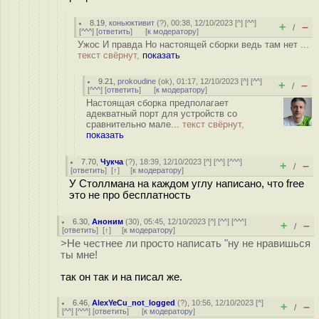
8.19
,
коньюктивит
(
?
), 00:38, 12/10/2023 [
^
] [
^^
]
+
–
/
[
^^^
] [
ответить
]
[
к модератору
]
Ужос И правда Но настоящей сборки ведь там нет ...
текст свёрнут,
показать
9.21
,
prokoudine
(
ok
), 01:17, 12/10/2023 [
^
] [
^^
]
+
–
/
[
^^^
] [
ответить
]
[
к модератору
]
Настоящая сборка предполагает
адекватный порт для устройств со
сравнительно мале...
текст свёрнут,
показать
7.70
,
Чукча
(
?
), 18:39, 12/10/2023 [
^
] [
^^
] [
^^^
]
+
–
/
[
ответить
]
[
↑
] [
к модератору
]
У Столлмана на каждом углу написано, что free
это не про бесплатность
6.30
,
Аноним
(
30
), 05:45, 12/10/2023 [
^
] [
^^
] [
^^^
]
+
–
/
[
ответить
]
[
↑
] [
к модератору
]
>Не честнее ли просто написать "ну не нравишься
ты мне!
так он так и на писал же.
6.46
,
AlexYeCu_not_logged
(
?
), 10:56, 12/10/2023 [
^
]
+
–
/
[
^^
] [
^^^
] [
ответить
]
[
к модератору
]