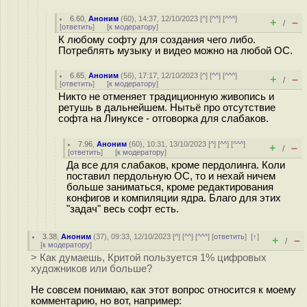
6.60
,
Аноним
(
60
), 14:37, 12/10/2023 [
^
] [
^^
] [
^^^
]
+
–
/
[
ответить
]
[
к модератору
]
К любому софту для создания чего либо.
Потреблять музыку и видео можно на любой ОС.
6.65
,
Аноним
(
56
), 17:17, 12/10/2023 [
^
] [
^^
] [
^^^
]
+
–
/
[
ответить
]
[
к модератору
]
Никто не отменяет традиционную живопись и
ретушь в дальнейшем. Нытьё про отсутствие
софта на Линуксе - отговорка для слабаков.
7.96
,
Аноним
(
60
), 10:31, 13/10/2023 [
^
] [
^^
] [
^^^
]
+
–
/
[
ответить
]
[
к модератору
]
Да все для слабаков, кроме пердолинга. Коли
поставил пердольную ОС, то и нехай ничем
больше заниматься, кроме редактирования
конфигов и компиляции ядра. Благо для этих
"задач" весь софт есть.
3.38
,
Аноним
(
37
), 09:33, 12/10/2023 [
^
] [
^^
] [
^^^
] [
ответить
]
[
↑
]
+
–
/
[
к модератору
]
> Как думаешь, Критой пользуется 1% цифровых
художников или больше?
Не совсем понимаю, как этот вопрос относится к моему
комментарию, но вот, например: