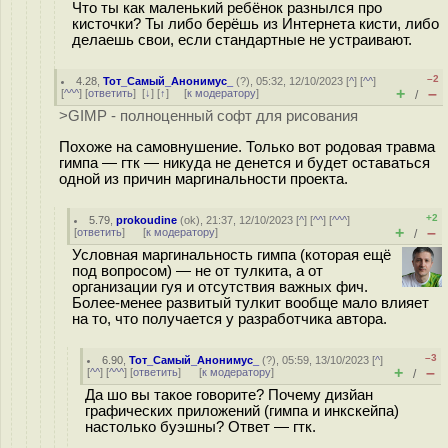
Что ты как маленький ребёнок разнылся про
кисточки? Ты либо берёшь из Интернета кисти, либо
делаешь свои, если стандартные не устраивают.
–2
4.28
,
Тот_Самый_Анонимус_
(
?
), 05:32, 12/10/2023 [
^
] [
^^
]
+
–
[
^^^
] [
ответить
]
[
↓
] [
↑
] [
к модератору
]
/
>GIMP - полноценный софт для рисования
Похоже на самовнушение. Только вот родовая травма
гимпа — гтк — никуда не денется и будет оставаться
одной из причин маргинальности проекта.
+2
5.79
,
prokoudine
(
ok
), 21:37, 12/10/2023 [
^
] [
^^
] [
^^^
]
+
–
[
ответить
]
[
к модератору
]
/
Условная маргинальность гимпа (которая ещё
под вопросом) — не от тулкита, а от
организации гуя и отсутствия важных фич.
Более-менее развитый тулкит вообще мало влияет
на то, что получается у разработчика автора.
–3
6.90
,
Тот_Самый_Анонимус_
(
?
), 05:59, 13/10/2023 [
^
]
+
–
[
^^
] [
^^^
] [
ответить
]
[
к модератору
]
/
Да шо вы такое говорите? Почему дизйан
графических приложений (гимпа и инкскейпа)
настолько буэшны? Ответ — гтк.