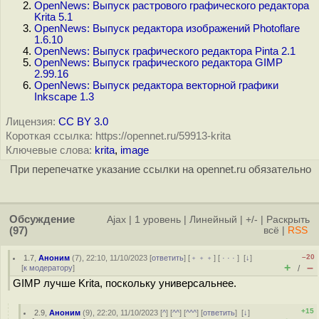
OpenNews: Выпуск растрового графического редактора
Krita 5.1
OpenNews: Выпуск редактора изображений Photoflare
1.6.10
OpenNews: Выпуск графического редактора Pinta 2.1
OpenNews: Выпуск графического редактора GIMP
2.99.16
OpenNews: Выпуск редактора векторной графики
Inkscape 1.3
Лицензия:
CC BY 3.0
Короткая ссылка: https://opennet.ru/59913-krita
Ключевые слова:
krita
,
image
При перепечатке указание ссылки на opennet.ru обязательно
Обсуждение
Ajax
|
1 уровень
|
Линейный
|
+/-
|
Раскрыть
(97)
всё
|
RSS
–20
1.7
,
Аноним
(
7
), 22:10, 11/10/2023 [
ответить
] [
﹢﹢﹢
] [
· · ·
]
[
↓
]
+
–
[
к модератору
]
/
GIMP лучше Krita, поскольку универсальнее.
+15
2.9
,
Аноним
(
9
), 22:20, 11/10/2023 [
^
] [
^^
] [
^^^
] [
ответить
]
[
↓
]