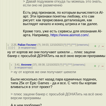
> Давай подумаем откуда ты можешь это знать,
если оно не размеченно
Есть ряд признаков, по которым вычисляется AI-
арт. Эти признаки понятны любому, кто сам
рисует: как прорисована детализация, как
выглядят начало и конец штриха и так далее.
Кроме того, уже есть сервисы для опознания AI-
арта. Например,
https://www.aiornot.com/.
2.25
,
Райан Гослинг
(
?
), 04:03, 12/10/2023 [
^
] [
^^
] [
^^^
] [
ответить
]
+
–
/
[
↓
] [
↑
] [
к модератору
]
ну от корпов же они получают шекели ... плюс зацени
банер с просьбой ДОНАТить на всё окно версии программы
3.41
,
Аноним
(
37
), 09:38, 12/10/2023 [
^
] [
^^
] [
^^^
] [
ответить
]
+
–
/
[
к модератору
]
> ну от корпов же они получают шекели
Были несколько лет назад пара единичных подачек,
типа 25к от Epic Games - да и все. С чего бы корпам
вливаться в этот проект?
> плюс зацени банер с просьбой ДОНАТить на всё окно
версии программы
А в чем проблема?