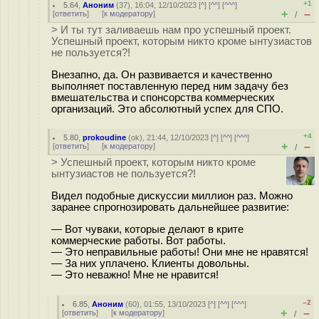
+1
5.64
,
Аноним
(
37
), 16:04, 12/10/2023 [
^
] [
^^
] [
^^^
]
+
–
[
ответить
]
[
к модератору
]
/
> И ты тут заливаешь нам про успешный проект.
Успешный проект, которым никто кроме ынтузиастов
не пользуется?!
Внезапно, да. Он развивается и качественно
выполняет поставленную перед ним задачу без
вмешательства и спонсорства коммерческих
организаций. Это абсолютный успех для СПО.
+4
5.80
,
prokoudine
(
ok
), 21:44, 12/10/2023 [
^
] [
^^
] [
^^^
]
+
–
[
ответить
]
[
к модератору
]
/
> Успешный проект, которым никто кроме
ынтузиастов не пользуется?!
Видел подобные дискуссии миллион раз. Можно
заранее спрогнозировать дальнейшее развитие:
— Вот чуваки, которые делают в крите
коммерческие работы. Вот работы.
— Это неправильные работы! Они мне не нравятся!
— За них уплачено. Клиенты довольны.
— Это неважно! Мне не нравится!
–2
6.85
,
Аноним
(
60
), 01:55, 13/10/2023 [
^
] [
^^
] [
^^^
]
+
–
[
ответить
]
[
к модератору
]
/