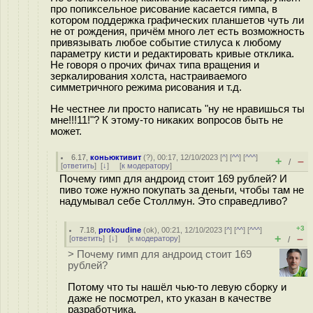
про попиксельное рисование касается гимпа, в
котором поддержка графических планшетов чуть ли
не от рождения, причём много лет есть возможность
привязывать любое событие стилуса к любому
параметру кисти и редактировать кривые отклика.
Не говоря о прочих фичах типа вращения и
зеркалирования холста, настраиваемого
симметричного режима рисования и т.д.
Не честнее ли просто написать "ну не нравишься ты
мне!!!11!"? К этому-то никаких вопросов быть не
может.
6.17
,
коньюктивит
(
?
), 00:17, 12/10/2023 [
^
] [
^^
] [
^^^
]
+
–
/
[
ответить
]
[
↓
] [
к модератору
]
Почему гимп для андроид стоит 169 рублей? И
пиво тоже нужно покупать за деньги, чтобы там не
надумывал себе Столлмун. Это справедливо?
+3
7.18
,
prokoudine
(
ok
), 00:21, 12/10/2023 [
^
] [
^^
] [
^^^
]
+
–
[
ответить
]
[
↓
] [
к модератору
]
/
> Почему гимп для андроид стоит 169
рублей?
Потому что ты нашёл чью-то левую сборку и
даже не посмотрел, кто указан в качестве
разработчика.