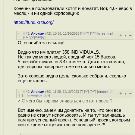
Конечные пользователи хотят и донатят. Вот, 4,6к евро в
месяц - и ни одной корпорации:
https://fund.krita.org/
4.43
,
Аноним
(
42
), 10:36, 12/10/2023 [
^
] [
^^
] [
^^^
] [
ответить
]
+
–
/
[
к модератору
]
О, спасибо за ссылку!
Видно что им платят 358 INDIVIDUALS.
Не так уж много людей, средний чек 15 баксов.
5 разработчиков по 3.4к в месяц. Для штатов мало,
для европы наверное тоже не сильно много.
Зато хорошо видно цель, сколько собрали, сколько
еще осталось.
4.49
,
Аноним
(
60
), 11:28, 12/10/2023 [
^
] [
^^
] [
^^^
] [
ответить
]
+
–
/
[
↓
] [
к модератору
]
> С чего бы корпам вливаться в этот проект?
Вот именно, зачем им донатить на то, что они все
равно не станут использовать. И ты тут заливаешь
нам про успешный проект. Успешный проект, которым
никто кроме ынтузиастов не пользуется?!