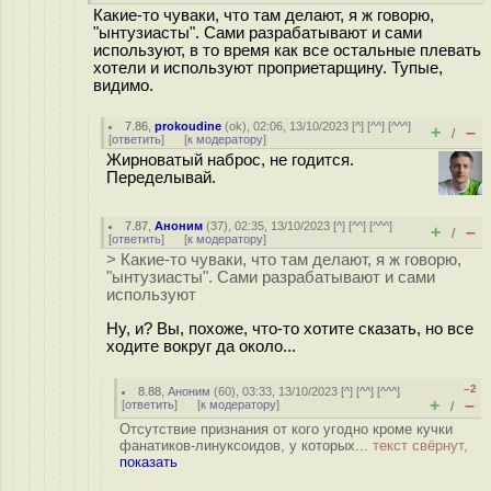
Какие-то чуваки, что там делают, я ж говорю,
"ынтузиасты". Сами разрабатывают и сами
используют, в то время как все остальные плевать
хотели и используют проприетарщину. Тупые,
видимо.
7.86
,
prokoudine
(
ok
), 02:06, 13/10/2023 [
^
] [
^^
] [
^^^
]
+
–
/
[
ответить
]
[
к модератору
]
Жирноватый наброс, не годится.
Переделывай.
7.87
,
Аноним
(
37
), 02:35, 13/10/2023 [
^
] [
^^
] [
^^^
]
+
–
/
[
ответить
]
[
к модератору
]
> Какие-то чуваки, что там делают, я ж говорю,
"ынтузиасты". Сами разрабатывают и сами
используют
Ну, и? Вы, похоже, что-то хотите сказать, но все
ходите вокруг да около...
–2
8.88
,
Аноним
(
60
), 03:33, 13/10/2023 [
^
] [
^^
] [
^^^
]
+
–
[
ответить
]
[
к модератору
]
/
Отсутствие признания от кого угодно кроме кучки
фанатиков-линуксоидов, у которых...
текст свёрнут,
показать