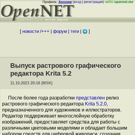
Профиль:
Аноним
(
вход
|
регистрация
)
неRU
opennet.me
[
новости
/
+++
|
форум
|
теги
|
]
Выпуск растрового графического
редактора Krita 5.2
11.10.2023 20:18 (MSK)
После более года разработки
представлен
релиз
растрового графического редактора
Krita 5.2.0
,
предназначенного для художников и иллюстраторов.
Редактор поддерживает многослойную обработку
изображений, предоставляет средства для работы с
различными цветовыми моделями и обладает большим
набором средств для цифровой живописи, создания