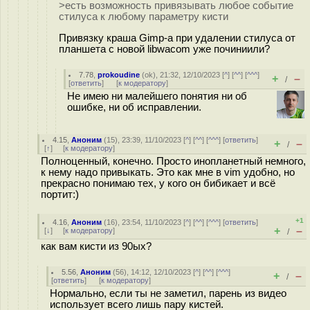
>есть возможность привязывать любое событие
стилуса к любому параметру кисти
Привязку краша Gimp-а при удалении стилуса от
планшета с новой libwacom уже починиили?
7.78
,
prokoudine
(
ok
), 21:32, 12/10/2023 [
^
] [
^^
] [
^^^
]
+
–
/
[
ответить
]
[
к модератору
]
Не имею ни малейшего понятия ни об
ошибке, ни об исправлении.
4.15
,
Аноним
(
15
), 23:39, 11/10/2023 [
^
] [
^^
] [
^^^
] [
ответить
]
+
–
/
[
↑
] [
к модератору
]
Полноценный, конечно. Просто инопланетный немного,
к нему надо привыкать. Это как мне в vim удобно, но
прекрасно понимаю тех, у кого он бибикает и всё
портит:)
+1
4.16
,
Аноним
(
16
), 23:54, 11/10/2023 [
^
] [
^^
] [
^^^
] [
ответить
]
+
–
[
↓
] [
к модератору
]
/
как вам кисти из 90ых?
5.56
,
Аноним
(
56
), 14:12, 12/10/2023 [
^
] [
^^
] [
^^^
]
+
–
/
[
ответить
]
[
к модератору
]
Нормально, если ты не заметил, парень из видео
использует всего лишь пару кистей.