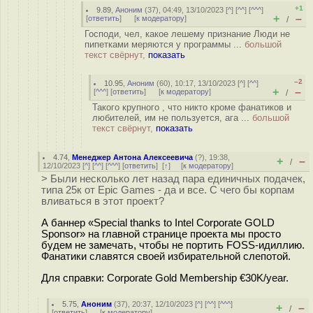
+1
9.89
,
Аноним
(
37
), 04:49, 13/10/2023 [
^
] [
^^
] [
^^^
]
+
–
[
ответить
]
[
к модератору
]
/
Господи, чел, какое лешему признание Люди не
пипетками меряются у программы ...
большой
текст свёрнут,
показать
–2
10.95
,
Аноним
(
60
), 10:17, 13/10/2023 [
^
] [
^^
]
+
–
[
^^^
] [
ответить
]
[
к модератору
]
/
Такого крупного , что никто кроме фанатиков и
любителей, им не пользуется, ага ...
большой
текст свёрнут,
показать
4.74
,
Менеджер Антона Алексеевича
(
?
), 19:38,
+
–
/
12/10/2023 [
^
] [
^^
] [
^^^
] [
ответить
]
[
↑
] [
к модератору
]
> Были несколько лет назад пара единичных подачек,
типа 25к от Epic Games - да и все. С чего бы корпам
вливаться в этот проект?
А баннер «Special thanks to Intel Corporate GOLD
Sponsor» на главной странице проекта мы просто
будем не замечать, чтобы не портить FOSS-идиллию.
Фанатики славятся своей избирательной слепотой.
Для справки: Corporate Gold Membership €30K/year.
5.75
,
Аноним
(
37
), 20:37, 12/10/2023 [
^
] [
^^
] [
^^^
]
+
–
/
[
ответить
]
[
к модератору
]