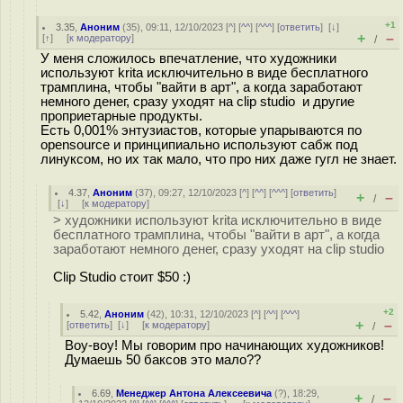
+1
3.35
,
Аноним
(
35
), 09:11, 12/10/2023 [
^
] [
^^
] [
^^^
] [
ответить
]
[
↓
]
+
–
[
↑
] [
к модератору
]
/
У меня сложилось впечатление, что художники
используют krita исключительно в виде бесплатного
трамплина, чтобы "вайти в арт", а когда заработают
немного денег, сразу уходят на clip studio и другие
проприетарные продукты.
Есть 0,001% энтузиастов, которые упарываются по
opensource и принципиально используют сабж под
линуксом, но их так мало, что про них даже гугл не знает.
4.37
,
Аноним
(
37
), 09:27, 12/10/2023 [
^
] [
^^
] [
^^^
] [
ответить
]
+
–
/
[
↓
] [
к модератору
]
> художники используют krita исключительно в виде
бесплатного трамплина, чтобы "вайти в арт", а когда
заработают немного денег, сразу уходят на clip studio
Clip Studio стоит $50 :)
+2
5.42
,
Аноним
(
42
), 10:31, 12/10/2023 [
^
] [
^^
] [
^^^
]
+
–
[
ответить
]
[
↓
] [
к модератору
]
/
Воу-воу! Мы говорим про начинающих художников!
Думаешь 50 баксов это мало??
6.69
,
Менеджер Антона Алексеевича
(
?
), 18:29,
+
–
/