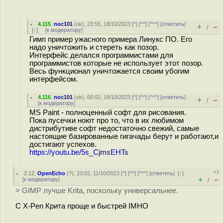
4.115
,
noc101
(
ok
), 23:55, 18/10/2023 [
^
] [
^^
] [
^^^
] [
ответить
]
+
–
/
[
↑
] [
к модератору
]
Гимп пример ужасного примера Линукс ПО. Его
надо уничтожить и стереть как позор.
Интерфейс делался программистами для
программистов которые не использует этот позор.
Весь функционал уничтожается своим убогим
интерфейсом.
4.116
,
noc101
(
ok
), 00:02, 19/10/2023 [
^
] [
^^
] [
^^^
] [
ответить
]
+
–
/
[
к модератору
]
MS Paint - полноценный софт для рисования.
Пока пусечки ноют про то, что в их любимом
дистрибутиве софт недостаточно свежий, самые
настоящие базированные гигачады берут и работают,и
достигают успехов.
https://youtu.be/5s_CjmsEHTs
+1
2.12
,
OpenEcho
(
?
), 23:02, 11/10/2023 [
^
] [
^^
] [
^^^
] [
ответить
]
[
↑
]
+
–
[
к модератору
]
/
> GIMP лучше Krita, поскольку универсальнее.
С X-Pen Крита проще и быстрей IMHO