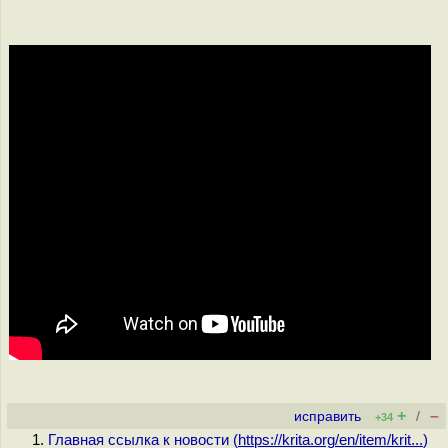
+
–
исправить
/
+34
Главная ссылка к новости (
https://krita.org/en/item/krit...
)