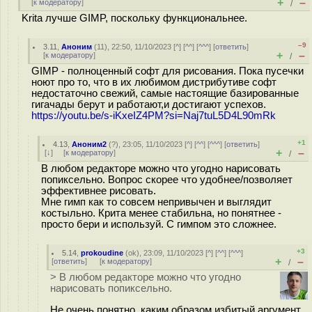
+
–
[
к модератору
]
/
Krita лучше GIMP, поскольку функциональнее.
–9
3.11
,
Аноним
(
11
), 22:50, 11/10/2023 [
^
] [
^^
] [
^^^
] [
ответить
]
+
–
[
к модератору
]
/
GIMP - полноценный софт для рисования. Пока пусечки
ноют про то, что в их любимом дистрибутиве софт
недостаточно свежий, самые настоящие базированные
гигачады берут и работают,и достигают успехов.
https://youtu.be/s-iKxeIZ4PM?si=Naj7tuL5D4L90mRk
+1
4.13
,
Аноним2
(
?
), 23:05, 11/10/2023 [
^
] [
^^
] [
^^^
] [
ответить
]
+
–
[
↓
] [
к модератору
]
/
В любом редакторе можно что угодно нарисовать
попиксельно. Вопрос скорее что удобнее/позволяет
эффективнее рисовать.
Мне гимп как то совсем непривычен и выглядит
костыльно. Крита менее стабильна, но понятнее -
просто бери и используй. С гимпом это сложнее.
+3
5.14
,
prokoudine
(
ok
), 23:09, 11/10/2023 [
^
] [
^^
] [
^^^
]
+
–
[
ответить
]
[
к модератору
]
/
> В любом редакторе можно что угодно
нарисовать попиксельно.
Не очень понятно, каким образом избитый аргумент