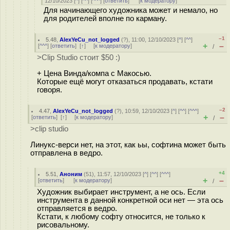
12/10/2023 [
^
] [
^^
] [
^^^
] [
ответить
]
[
к модератору
]
Для начинающего художника может и немало, но
для родителей вполне по карману.
–1
5.48
,
AlexYeCu_not_logged
(
?
), 11:00, 12/10/2023 [
^
] [
^^
]
+
–
[
^^^
] [
ответить
]
[
↑
] [
к модератору
]
/
>Clip Studio стоит $50 :)
+ Цена Винда/компа с Макосью.
Которые ещё могут отказаться продавать, кстати
говоря.
–2
4.47
,
AlexYeCu_not_logged
(
?
), 10:59, 12/10/2023 [
^
] [
^^
] [
^^^
]
+
–
[
ответить
]
[
↑
] [
к модератору
]
/
>clip studio
Линукс-верси нет, на этот, как ьы, софтина может быть
отправлена в ведро.
+4
5.51
,
Аноним
(
51
), 11:57, 12/10/2023 [
^
] [
^^
] [
^^^
]
+
–
[
ответить
]
[
к модератору
]
/
Художник выбирает инструмент, а не ось. Если
инструмента в данной конкретной оси нет — эта ось
отправляется в ведро.
Кстати, к любому софту относится, не только к
рисовальному.