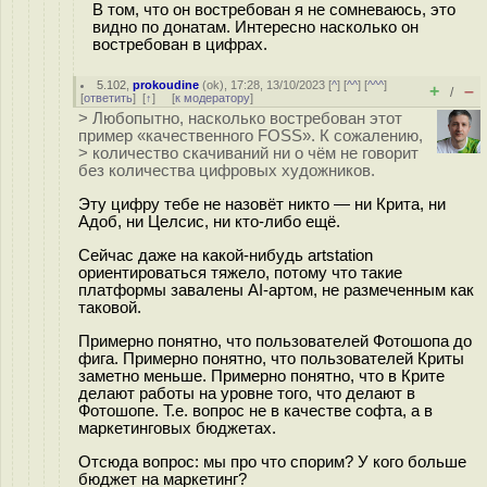
В том, что он востребован я не сомневаюсь, это
видно по донатам. Интересно насколько он
востребован в цифрах.
5.102
,
prokoudine
(
ok
), 17:28, 13/10/2023 [
^
] [
^^
] [
^^^
]
+
–
/
[
ответить
]
[
↑
] [
к модератору
]
> Любопытно, насколько востребован этот
пример «качественного FOSS». К сожалению,
> количество скачиваний ни о чём не говорит
без количества цифровых художников.
Эту цифру тебе не назовёт никто — ни Крита, ни
Адоб, ни Целсис, ни кто-либо ещё.
Сейчас даже на какой-нибудь artstation
ориентироваться тяжело, потому что такие
платформы завалены AI-артом, не размеченным как
таковой.
Примерно понятно, что пользователей Фотошопа до
фига. Примерно понятно, что пользователей Криты
заметно меньше. Примерно понятно, что в Крите
делают работы на уровне того, что делают в
Фотошопе. Т.е. вопрос не в качестве софта, а в
маркетинговых бюджетах.
Отсюда вопрос: мы про что спорим? У кого больше
бюджет на маркетинг?