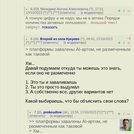
6.103
,
Менеджер Антона Алексеевича
(
?
), 17:51,
+
–
/
13/10/2023 [
^
] [
^^
] [
^^^
] [
ответить
]
[
к модератору
]
А точную цифру и не надо, мы не в аптеке Порядок
количества активных пользовате...
большой текст
свёрнут,
показать
–1
6.110
,
Второй из села Кукуево
(
?
), 08:41, 17/10/2023
+
–
[
^
] [
^^
] [
^^^
] [
ответить
]
[
к модератору
]
/
> платформы завалены AI-артом, не размеченным
как таковой
Хм...
Давай подумаем откуда ты можешь это знать,
если оно не размеченно
1. Это ты и заваливаешь
2. Ты это просто выдумал
3. А собственно все, других вариантов нет
Какой выбираешь, что бы объяснить свои слова?
7.111
,
prokoudine
(
ok
), 13:34, 17/10/2023 [
^
] [
^^
] [
^^^
]
+
–
/
[
ответить
]
[
к модератору
]
>> платформы завалены AI-артом, не
размеченным как таковой
> Хм...