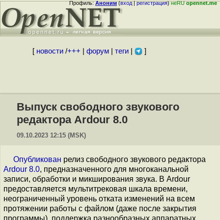
Профиль:
Аноним
(
вход
|
регистрация
)
неRU
opennet.me
[
новости
/
+++
|
форум
|
теги
|
]
Выпуск свободного звукового
редактора Ardour 8.0
09.10.2023 12:15 (MSK)
Опубликован
релиз свободного звукового редактора
Ardour 8.0
, предназначенного для многоканальной
записи, обработки и микширования звука. В Ardour
предоставляется мультитрековая шкала времени,
неограниченный уровень отката изменений на всем
протяжении работы с файлом (даже после закрытия
программы), поддержка разнообразных аппаратных