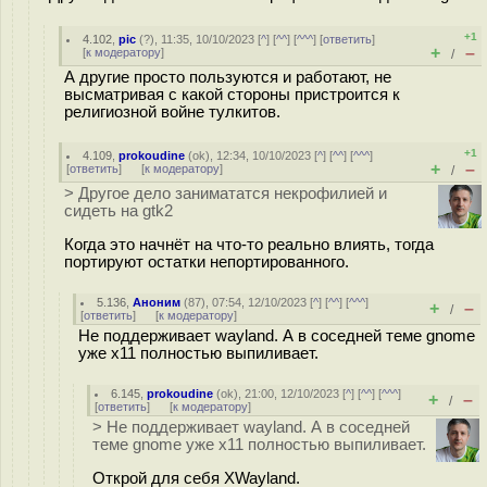
+1
4.102
,
pic
(
?
), 11:35, 10/10/2023 [
^
] [
^^
] [
^^^
] [
ответить
]
+
–
[
к модератору
]
/
А другие просто пользуются и работают, не
высматривая с какой стороны пристроится к
религиозной войне тулкитов.
+1
4.109
,
prokoudine
(
ok
), 12:34, 10/10/2023 [
^
] [
^^
] [
^^^
]
+
–
[
ответить
]
[
к модератору
]
/
> Другое дело занимататся некрофилией и
сидеть на gtk2
Когда это начнёт на что-то реально влиять, тогда
портируют остатки непортированного.
5.136
,
Аноним
(
87
), 07:54, 12/10/2023 [
^
] [
^^
] [
^^^
]
+
–
/
[
ответить
]
[
к модератору
]
Не поддерживает wayland. А в соседней теме gnome
уже x11 полностью выпиливает.
6.145
,
prokoudine
(
ok
), 21:00, 12/10/2023 [
^
] [
^^
] [
^^^
]
+
–
/
[
ответить
]
[
к модератору
]
> Не поддерживает wayland. А в соседней
теме gnome уже x11 полностью выпиливает.
Открой для себя XWayland.