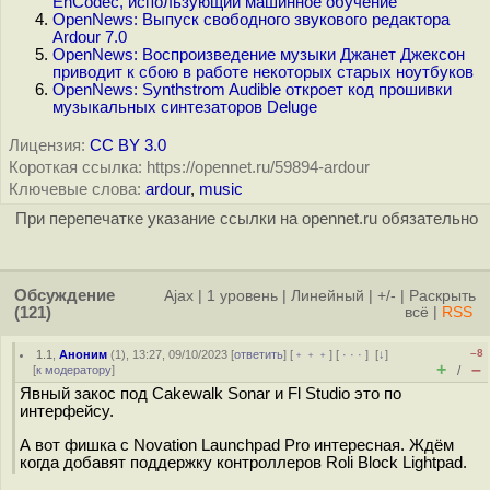
EnCodec, использующий машинное обучение
OpenNews: Выпуск свободного звукового редактора
Ardour 7.0
OpenNews: Воспроизведение музыки Джанет Джексон
приводит к сбою в работе некоторых старых ноутбуков
OpenNews: Synthstrom Audible откроет код прошивки
музыкальных синтезаторов Deluge
Лицензия:
CC BY 3.0
Короткая ссылка: https://opennet.ru/59894-ardour
Ключевые слова:
ardour
,
music
При перепечатке указание ссылки на opennet.ru обязательно
Обсуждение
Ajax
|
1 уровень
|
Линейный
|
+/-
|
Раскрыть
(121)
всё
|
RSS
–8
1.1
,
Аноним
(
1
), 13:27, 09/10/2023 [
ответить
] [
﹢﹢﹢
] [
· · ·
]
[
↓
]
+
–
[
к модератору
]
/
Явный закос под Cakewalk Sonar и Fl Studio это по
интерфейсу.
А вот фишка с Novation Launchpad Pro интересная. Ждём
когда добавят поддержку контроллеров Roli Block Lightpad.