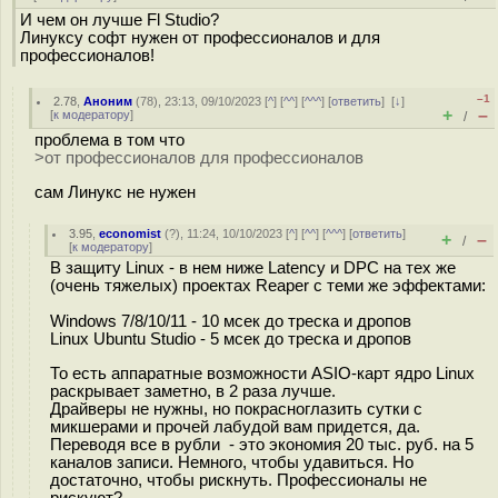
И чем он лучше Fl Studio?
Линуксу софт нужен от профессионалов и для
профессионалов!
–1
2.78
,
Аноним
(
78
), 23:13, 09/10/2023 [
^
] [
^^
] [
^^^
] [
ответить
]
[
↓
]
+
–
[
к модератору
]
/
проблема в том что
>от профессионалов для профессионалов
сам Линукс не нужен
3.95
,
economist
(
?
), 11:24, 10/10/2023 [
^
] [
^^
] [
^^^
] [
ответить
]
+
–
/
[
к модератору
]
В защиту Linux - в нем ниже Latency и DPC на тех же
(очень тяжелых) проектах Reaper с теми же эффектами:
Windows 7/8/10/11 - 10 мсек до треска и дропов
Linux Ubuntu Studio - 5 мсек до треска и дропов
То есть аппаратные возможности ASIO-карт ядро Linux
раскрывает заметно, в 2 раза лучше.
Драйверы не нужны, но покрасноглазить сутки с
микшерами и прочей лабудой вам придется, да.
Переводя все в рубли - это экономия 20 тыс. руб. на 5
каналов записи. Немного, чтобы удавиться. Но
достаточно, чтобы рискнуть. Профессионалы не
рискуют?