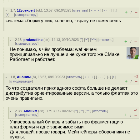
1.7
,
12yoexpert
(
ok
), 13:57, 09/10/2023 [
ответить
] [
﹢﹢﹢
] [
· · ·
]
[
↓
]
+
–
/
[
↑
] [
к модератору
]
система сборки у них, конечно, - врагу не пожелаешь
2.16
,
prokoudine
(
ok
), 14:13, 09/10/2023 [
^
] [
^^
] [
^^^
] [
ответить
]
+
–
/
[
к модератору
]
Не понимаю, в чём проблема: waf ничем
принципиально не лучше и не хуже того же CMake.
Работает и работает.
–2
1.8
,
Аноним
(
8
), 13:57, 09/10/2023 [
ответить
] [
﹢﹢﹢
] [
· · ·
]
[
↓
] [
↑
]
+
–
[
к модератору
]
/
То что создатели прикладного софта больше не делают
дистрибутив ориентированные версии, а только флатпак это
очень правильно.
–1
2.38
,
Аноним
(
38
), 17:13, 09/10/2023 [
^
] [
^^
] [
^^^
] [
ответить
]
+
–
[
к модератору
]
/
Универсальный бинарь и забыть про фрагментацию
платформы и ад с зависимостями.
Для людей, проще говоря. Мейнтейнеры-сборочники не
нужны.