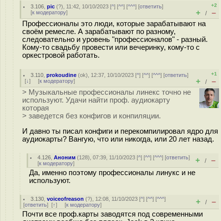
+2
3.106
,
pic
(
?
), 11:42, 10/10/2023 [
^
] [
^^
] [
^^^
] [
ответить
]
+
–
[
к модератору
]
/
Профессионалы это люди, которые зарабатывают на
своём ремесле. А зарабатывают по разному,
следовательно и уровень "профессионалов" - разный.
Кому-то свадьбу провести или вечеринку, кому-то с
оркестровой работать.
+1
3.110
,
prokoudine
(
ok
), 12:37, 10/10/2023 [
^
] [
^^
] [
^^^
] [
ответить
]
+
–
[
↓
] [
к модератору
]
/
> Музыкальные профессионалы линекс точно не
используют. Удачи найти проф. аудиокарту
которая
> заведется без конфигов и конпиляции.
И давно ты писал конфиги и перекомпилировал ядро для
аудиокарты? Вангую, что или никогда, или 20 лет назад.
4.126
,
Аноним
(
128
), 07:39, 11/10/2023 [
^
] [
^^
] [
^^^
] [
ответить
]
+
–
/
[
к модератору
]
Да, именно поэтому профессионалы линукс и не
используют.
3.130
,
voiceofreason
(
?
), 12:08, 11/10/2023 [
^
] [
^^
] [
^^^
]
+
–
/
[
ответить
]
[
↑
] [
к модератору
]
Почти все проф.карты заводятся под современными