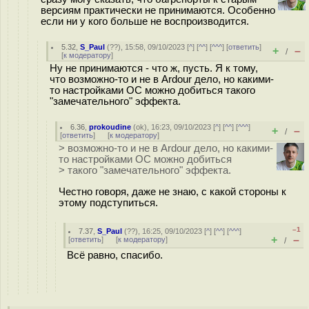
версиям практически не принимаются. Особенно
если ни у кого больше не воспроизводится.
5.32
,
S_Paul
(
??
), 15:58, 09/10/2023 [
^
] [
^^
] [
^^^
] [
ответить
]
+
–
/
[
к модератору
]
Ну не принимаются - что ж, пусть. Я к тому,
что возможно-то и не в Ardour дело, но какими-
то настройками ОС можно добиться такого
"замечательного" эффекта.
6.36
,
prokoudine
(
ok
), 16:23, 09/10/2023 [
^
] [
^^
] [
^^^
]
+
–
/
[
ответить
]
[
к модератору
]
> возможно-то и не в Ardour дело, но какими-
то настройками ОС можно добиться
> такого "замечательного" эффекта.
Честно говоря, даже не знаю, с какой стороны к
этому подступиться.
–1
7.37
,
S_Paul
(
??
), 16:25, 09/10/2023 [
^
] [
^^
] [
^^^
]
+
–
[
ответить
]
[
к модератору
]
/
Всё равно, спасибо.