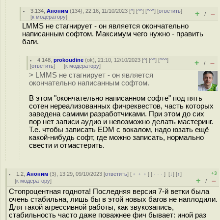
3.134
,
Аноним
(
134
), 22:16, 11/10/2023 [
^
] [
^^
] [
^^^
] [
ответить
]
+
–
/
[
к модератору
]
LMMS не стагнирует - он является окончательно
написанным софтом. Максимум чего нужно - править
баги.
4.148
,
prokoudine
(
ok
), 21:10, 12/10/2023 [
^
] [
^^
] [
^^^
]
+
–
/
[
ответить
]
[
к модератору
]
> LMMS не стагнирует - он является
окончательно написанным софтом.
В этом "окончательно написанном софте" под пять
сотен нереализованных фичреквестов, часть которых
заведена самими разработчиками. При этом до сих
пор нет записи аудио и невозможно делать мастеринг.
Т.е. чтобы записать EDM с вокалом, надо юзать ещё
какой-нибудь софт, где можно записать, нормально
свести и отмастерить.
+3
1.2
,
Аноним
(
3
), 13:29, 09/10/2023 [
ответить
] [
﹢﹢﹢
] [
· · ·
]
[
↓
] [
↑
]
+
–
[
к модератору
]
/
Стопроцентная годнота! Последняя версия 7-й ветки была
очень стабильна, лишь бы в этой новых багов не наплодили.
Для такой агрессивной работы, как звукозапись,
стабильность часто даже поважнее фич бывает: иной раз