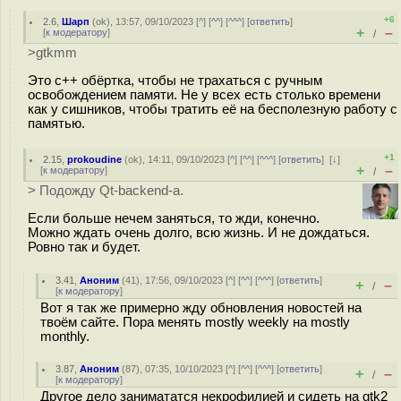
+6
2.6
,
Шарп
(
ok
), 13:57, 09/10/2023 [
^
] [
^^
] [
^^^
] [
ответить
]
+
–
[
к модератору
]
/
>gtkmm
Это c++ обёртка, чтобы не трахаться с ручным
освобождением памяти. Не у всех есть столько времени
как у сишников, чтобы тратить её на бесполезную работу с
памятью.
+1
2.15
,
prokoudine
(
ok
), 14:11, 09/10/2023 [
^
] [
^^
] [
^^^
] [
ответить
]
[
↓
]
+
–
[
к модератору
]
/
> Подожду Qt-backend-а.
Если больше нечем заняться, то жди, конечно.
Можно ждать очень долго, всю жизнь. И не дождаться.
Ровно так и будет.
3.41
,
Аноним
(
41
), 17:56, 09/10/2023 [
^
] [
^^
] [
^^^
] [
ответить
]
+
–
/
[
к модератору
]
Вот я так же примерно жду обновления новостей на
твоём сайте. Пора менять mostly weekly на mostly
monthly.
3.87
,
Аноним
(
87
), 07:35, 10/10/2023 [
^
] [
^^
] [
^^^
] [
ответить
]
+
–
/
[
к модератору
]
Другое дело занимататся некрофилией и сидеть на gtk2