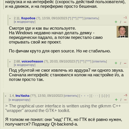
нагрузка и на интерфейс (скорость действий пользователя),
и на движок, и на переферию просто бешеная.
–1
2.11
,
Коробов
(
?
), 13:59, 09/10/2023 [
^
] [
^^
] [
^^^
] [
ответить
]
+
–
[
к модератору
]
/
Смотря где и как вы используете.
На Windows недавно начал делать демку -
периодически падало, а потом перестало само
открывать свой же проект.
По фичам круто для open source. Но не стабильно.
2.68
,
voiceofreason
(
?
), 20:03, 09/10/2023 [
^
] [
^^
] [
^^^
] [
ответить
]
+
–
/
[
к модератору
]
Под убунтой не смог извлечь из ардура7 ни одного звука.
Сначала интерфейс становился колом на настройке i/o, а
потом просто так.
–5
1.4
,
InuYasha
(
??
), 13:50, 09/10/2023 [
ответить
] [
﹢﹢﹢
] [
· · ·
]
[
↓
] [
↑
]
+
–
[
к модератору
]
/
> The graphical user interface is written using the gtkmm C++
"wrapper" around the GTK+ toolkit.
Я толком не понял: они "над" ГТК, но ГТК всё равно нужен,
получается? Подожду Qt-backend-а.