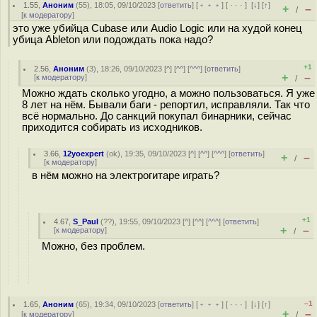
1.55
,
Аноним
(
55
), 18:05, 09/10/2023 [
ответить
] [
﹢﹢﹢
] [
· · ·
]
[
↓
] [
↑
]
+
–
/
[
к модератору
]
это уже убийца Cubase или Audio Logic или на худой конец
убица Ableton или подождать пока надо?
+1
2.56
,
Аноним
(
3
), 18:26, 09/10/2023 [
^
] [
^^
] [
^^^
] [
ответить
]
+
–
[
к модератору
]
/
Можно ждать сколько угодно, а можно пользоваться. Я уже
8 лет на нём. Бывали баги - репортил, исправляли. Так что
всё нормально. До санкций покупал бинарники, сейчас
приходится собирать из исходников.
3.66
,
12yoexpert
(
ok
), 19:35, 09/10/2023 [
^
] [
^^
] [
^^^
] [
ответить
]
+
–
/
[
к модератору
]
в нём можно на электрогитаре играть?
+1
4.67
,
S_Paul
(
??
), 19:55, 09/10/2023 [
^
] [
^^
] [
^^^
] [
ответить
]
+
–
[
к модератору
]
/
Можно, без проблем.
–1
1.65
,
Аноним
(
65
), 19:34, 09/10/2023 [
ответить
] [
﹢﹢﹢
] [
· · ·
]
[
↓
] [
↑
]
+
–
[
к модератору
]
/