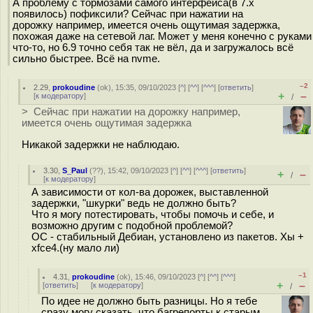
А проблему с тормозами самого интерфейса(в 7.х
появилось) пофиксили? Сейчас при нажатии на
дорожку например, имеется очень ощутимая задержка,
похожая даже на сетевой лаг. Может у меня конечно с руками
что-то, но 6.9 точно себя так не вёл, да и загружалось всё
сильно быстрее. Всё на nvme.
–2
2.29
,
prokoudine
(
ok
), 15:35, 09/10/2023 [
^
] [
^^
] [
^^^
] [
ответить
]
+
–
[
к модератору
]
/
> Сейчас при нажатии на дорожку например,
имеется очень ощутимая задержка
Никакой задержки не наблюдаю.
3.30
,
S_Paul
(
??
), 15:42, 09/10/2023 [
^
] [
^^
] [
^^^
] [
ответить
]
+
–
/
[
к модератору
]
А зависимости от кол-ва дорожек, выставленной
задержки, "шкурки" ведь не должно быть?
Что я могу потестировать, чтобы помочь и себе, и
возможно другим с подобной проблемой?
ОС - стабильный Дебиан, установлено из пакетов. Хы +
xfce4.(ну мало ли)
–1
4.31
,
prokoudine
(
ok
), 15:46, 09/10/2023 [
^
] [
^^
] [
^^^
]
+
–
[
ответить
]
[
к модератору
]
/
По идее не должно быть разницы. Но я тебе
сразу могу сказать, что багрепорты к старым