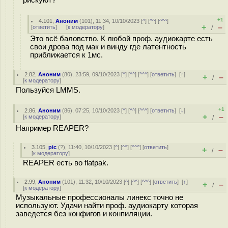
+1
4.101
,
Аноним
(
101
), 11:34, 10/10/2023 [
^
] [
^^
] [
^^^
]
+
–
[
ответить
]
[
к модератору
]
/
Это всё баловство. К любой проф. аудиокарте есть
свои дрова под мак и винду где латентность
приближается к 1мс.
2.82
,
Аноним
(
80
), 23:59, 09/10/2023 [
^
] [
^^
] [
^^^
] [
ответить
]
[
↑
]
+
–
/
[
к модератору
]
Пользуйся LMMS.
+1
2.86
,
Аноним
(
86
), 07:25, 10/10/2023 [
^
] [
^^
] [
^^^
] [
ответить
]
[
↓
]
+
–
[
к модератору
]
/
Например REAPER?
3.105
,
pic
(
?
), 11:40, 10/10/2023 [
^
] [
^^
] [
^^^
] [
ответить
]
+
–
/
[
к модератору
]
REAPER есть во flatpak.
2.99
,
Аноним
(
101
), 11:32, 10/10/2023 [
^
] [
^^
] [
^^^
] [
ответить
]
[
↑
]
+
–
/
[
к модератору
]
Музыкальные профессионалы линекс точно не
используют. Удачи найти проф. аудиокарту которая
заведется без конфигов и конпиляции.