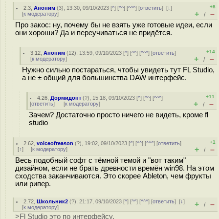
+8
2.3
,
Аноним
(
3
), 13:30, 09/10/2023 [
^
] [
^^
] [
^^^
] [
ответить
]
[
↓
]
+
–
[
к модератору
]
/
Про закос: ну, почему бы не взять уже готовые идеи, если
они хороши? Да и переучиваться не придётся.
+14
3.12
,
Аноним
(
12
), 13:59, 09/10/2023 [
^
] [
^^
] [
^^^
] [
ответить
]
+
–
[
к модератору
]
/
Нужно сильно постараться, чтобы увидеть тут FL Studio,
а не ± общий для большинства DAW интерфейс.
+11
4.26
,
Дормидонт
(
?
), 15:18, 09/10/2023 [
^
] [
^^
] [
^^^
]
+
–
[
ответить
]
[
к модератору
]
/
Зачем? Достаточно просто ничего не видеть, кроме fl
studio
+1
2.62
,
voiceofreason
(
?
), 19:02, 09/10/2023 [
^
] [
^^
] [
^^^
] [
ответить
]
+
–
[
↑
] [
к модератору
]
/
Весь подобный софт с тёмной темой и "вот таким"
дизайном, если не брать древности времён win98. На этом
сходства заканчиваются. Это скорее Ableton, чем фрукты
или рипер.
2.72
,
Школьник2
(
?
), 21:17, 09/10/2023 [
^
] [
^^
] [
^^^
] [
ответить
]
[
↓
]
+
–
/
[
к модератору
]
>Fl Studio это по интерфейсу.