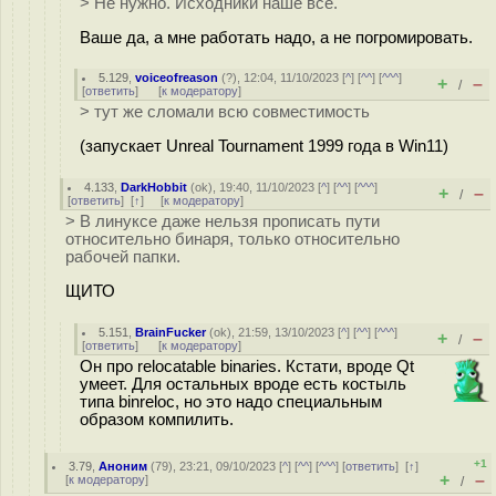
> Не нужно. Исходники наше всё.
Ваше да, а мне работать надо, а не погромировать.
5.129
,
voiceofreason
(
?
), 12:04, 11/10/2023 [
^
] [
^^
] [
^^^
]
+
–
/
[
ответить
]
[
к модератору
]
> тут же сломали всю совместимость
(запускает Unreal Tournament 1999 года в Win11)
4.133
,
DarkHobbit
(
ok
), 19:40, 11/10/2023 [
^
] [
^^
] [
^^^
]
+
–
/
[
ответить
]
[
↑
] [
к модератору
]
> В линуксе даже нельзя прописать пути
относительно бинаря, только относительно
рабочей папки.
ЩИТО
5.151
,
BrainFucker
(
ok
), 21:59, 13/10/2023 [
^
] [
^^
] [
^^^
]
+
–
/
[
ответить
]
[
к модератору
]
Он про relocatable binaries. Кстати, вроде Qt
умеет. Для остальных вроде есть костыль
типа binreloc, но это надо специальным
образом компилить.
+1
3.79
,
Аноним
(
79
), 23:21, 09/10/2023 [
^
] [
^^
] [
^^^
] [
ответить
]
[
↑
]
+
–
[
к модератору
]
/