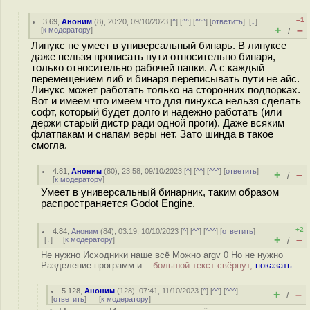
–1
3.69
,
Аноним
(
8
), 20:20, 09/10/2023 [
^
] [
^^
] [
^^^
] [
ответить
]
[
↓
]
+
–
[
к модератору
]
/
Линукс не умеет в универсальный бинарь. В линуксе
даже нельзя прописать пути относительно бинаря,
только относительно рабочей папки. А с каждый
перемещением либ и бинаря переписывать пути не айс.
Линукс может работать только на сторонних подпорках.
Вот и имеем что имеем что для линукса нельзя сделать
софт, который будет долго и надежно работать (или
держи старый дистр ради одной проги). Даже всяким
флатпакам и снапам веры нет. Зато шинда в такое
смогла.
4.81
,
Аноним
(
80
), 23:58, 09/10/2023 [
^
] [
^^
] [
^^^
] [
ответить
]
+
–
/
[
к модератору
]
Умеет в универсальный бинарник, таким образом
распространяется Godot Engine.
+2
4.84
,
Аноним
(
84
), 03:19, 10/10/2023 [
^
] [
^^
] [
^^^
] [
ответить
]
+
–
[
↓
] [
к модератору
]
/
Не нужно Исходники наше всё Можно argv 0 Но не нужно
Разделение программ и...
большой текст свёрнут,
показать
5.128
,
Аноним
(
128
), 07:41, 11/10/2023 [
^
] [
^^
] [
^^^
]
+
–
/
[
ответить
]
[
к модератору
]