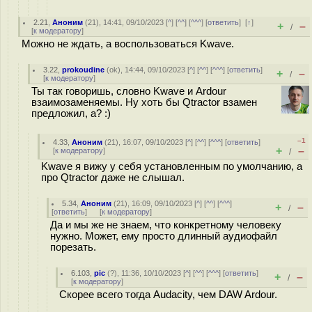
2.21
,
Аноним
(
21
), 14:41, 09/10/2023 [
^
] [
^^
] [
^^^
] [
ответить
]
[
↑
]
+
–
/
[
к модератору
]
Можно не ждать, а воспользоваться Kwave.
3.22
,
prokoudine
(
ok
), 14:44, 09/10/2023 [
^
] [
^^
] [
^^^
] [
ответить
]
+
–
/
[
к модератору
]
Ты так говоришь, словно Kwave и Ardour
взаимозаменяемы. Ну хоть бы Qtractor взамен
предложил, а? :)
–1
4.33
,
Аноним
(
21
), 16:07, 09/10/2023 [
^
] [
^^
] [
^^^
] [
ответить
]
+
–
[
к модератору
]
/
Kwave я вижу у себя установленным по умолчанию, а
про Qtractor даже не слышал.
5.34
,
Аноним
(
21
), 16:09, 09/10/2023 [
^
] [
^^
] [
^^^
]
+
–
/
[
ответить
]
[
к модератору
]
Да и мы же не знаем, что конкретному человеку
нужно. Может, ему просто длинный аудиофайл
порезать.
6.103
,
pic
(
?
), 11:36, 10/10/2023 [
^
] [
^^
] [
^^^
] [
ответить
]
+
–
/
[
к модератору
]
Скорее всего тогда Audacity, чем DAW Ardour.