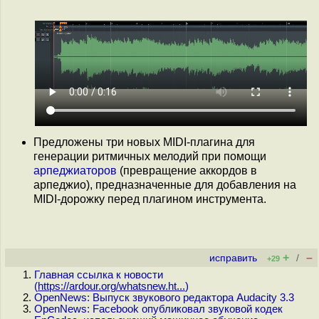
Предложены три новых MIDI-плагина для
генерации ритмичных мелодий при помощи
арпеджиаторов
(превращение аккордов в
арпеджио), предназначенные для добавления на
MIDI-дорожку перед плагином инструмента.
+
–
исправить
/
+29
Главная ссылка к новости
(
https://ardour.org/whatsnew.ht...
)
OpenNews: Выпуск звукового редактора Audacity 3.3
OpenNews: Facebook опубликовал звуковой кодек