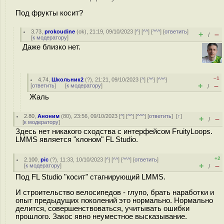
Под фрукты косит?
3.73
,
prokoudine
(
ok
), 21:19, 09/10/2023 [
^
] [
^^
] [
^^^
] [
ответить
]
+
–
/
[
к модератору
]
Даже близко нет.
–1
4.74
,
Школьник2
(
?
), 21:21, 09/10/2023 [
^
] [
^^
] [
^^^
]
+
–
[
ответить
]
[
к модератору
]
/
Жаль
2.80
,
Аноним
(
80
), 23:56, 09/10/2023 [
^
] [
^^
] [
^^^
] [
ответить
]
[
↑
]
+
–
/
[
к модератору
]
Здесь нет никакого сходства с интерфейсом FruityLoops.
LMMS является "клоном" FL Studio.
+2
2.100
,
pic
(
?
), 11:33, 10/10/2023 [
^
] [
^^
] [
^^^
] [
ответить
]
+
–
[
к модератору
]
/
Под FL Studio "косит" стагнирующий LMMS.
И строительство велосипедов - глупо, брать наработки и
опыт предыдущих поколений это нормально. Нормально
делится, совершенствоваться, учитывать ошибки
прошлого. Закос явно неуместное высказывание.