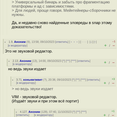
> Универсальный бинарь и забыть про фрагментацию
платформы и ад с зависимостями.
> Для людей, проще говоря. Мейнтейнеры-сборочники не
нужны.
Да, и недавно сново найденные зловреды в snap этому
доказательство!
–1
1.9
,
Аноним
(
9
), 13:58, 09/10/2023 [
ответить
] [
﹢﹢﹢
] [
· · ·
]
[
↓
] [
↑
]
+
–
[
к модератору
]
/
Это не звуковой редактор.
2.13
,
Аноним
(
13
), 14:00, 09/10/2023 [
^
] [
^^
] [
^^^
] [
ответить
]
+
–
/
[
к модератору
]
но ведь звуки издает
+3
3.71
,
коньюктивит
(
?
), 20:38, 09/10/2023 [
^
] [
^^
] [
^^^
] [
ответить
]
+
–
[
к модератору
]
/
> но ведь звуки издает
VIM - звуковой редактор.
(Издаёт звуки и при этом всё портит)
+1
4.127
,
Аноним
(
128
), 07:40, 11/10/2023 [
^
] [
^^
] [
^^^
]
+
–
[
ответить
]
[
к модератору
]
/