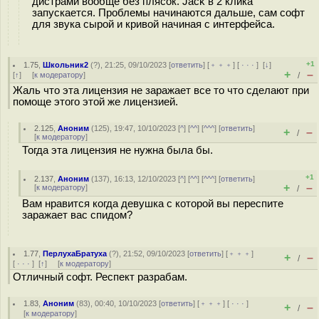
дистрами вообще без плясок. Jack в 2 клика
запускается. Проблемы начинаются дальше, сам софт
для звука сырой и кривой начиная с интерфейса.
+1
1.75
,
Школьник2
(
?
), 21:25, 09/10/2023 [
ответить
] [
﹢﹢﹢
] [
· · ·
]
[
↓
]
+
–
[
↑
] [
к модератору
]
/
Жаль что эта лицензия не заражает все то что сделают при
помоще этого этой же лицензией.
2.125
,
Аноним
(
125
), 19:47, 10/10/2023 [
^
] [
^^
] [
^^^
] [
ответить
]
+
–
/
[
к модератору
]
Тогда эта лицензия не нужна была бы.
+1
2.137
,
Аноним
(
137
), 16:13, 12/10/2023 [
^
] [
^^
] [
^^^
] [
ответить
]
+
–
[
к модератору
]
/
Вам нравится когда девушка с которой вы переспите
заражает вас спидом?
1.77
,
ПерлухаБратуха
(
?
), 21:52, 09/10/2023 [
ответить
] [
﹢﹢﹢
]
+
–
/
[
· · ·
]
[
↑
] [
к модератору
]
Отличный софт. Респект разрабам.
1.83
,
Аноним
(
83
), 00:40, 10/10/2023 [
ответить
] [
﹢﹢﹢
] [
· · ·
]
+
–
/
[
к модератору
]