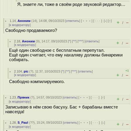
Я, знаете ли, тоже в своём роде звуковой редактор…
1.14
,
Аноним
(
14
), 14:08, 09/10/2023 [
ответить
] [
﹢﹢﹢
] [
· · ·
]
[
↓
] [
↑
]
+
–
/
[
к модератору
]
Свободно продаваемого?
2.18
,
Аноним
(
9
), 14:17, 09/10/2023 [
^
] [
^^
] [
^^^
] [
ответить
]
+
–
/
[
к модератору
]
Ещё один свободное с бесплатным перепутал.
Ещё один считает, что ему нахаляву должны бинареики
собирать.
+1
2.104
,
pic
(
?
), 11:37, 10/10/2023 [
^
] [
^^
] [
^^^
] [
ответить
]
+
–
[
к модератору
]
/
Свободно компилируемого.
1.23
,
Пряник
(
?
), 14:57, 09/10/2023 [
ответить
] [
﹢﹢﹢
] [
· · ·
]
[
↑
]
+
–
/
[
к модератору
]
Записываю в нём свою басуху. Бас + барабаны вместе
навсегда!
1.28
,
S_Paul
(
??
), 15:24, 09/10/2023 [
ответить
] [
﹢﹢﹢
] [
· · ·
]
[
↓
]
+
–
/
[
к модератору
]