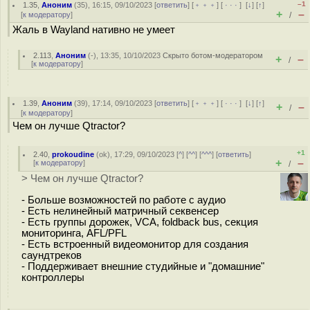
–1
1.35
,
Аноним
(
35
), 16:15, 09/10/2023 [
ответить
] [
﹢﹢﹢
] [
· · ·
]
[
↓
] [
↑
]
+
–
[
к модератору
]
/
Жаль в Wayland нативно не умеет
2.113
,
Аноним
(
-
), 13:35, 10/10/2023
Скрыто ботом-модератором
+
–
/
[
к модератору
]
1.39
,
Аноним
(
39
), 17:14, 09/10/2023 [
ответить
] [
﹢﹢﹢
] [
· · ·
]
[
↓
] [
↑
]
+
–
/
[
к модератору
]
Чем он лучше Qtractor?
+1
2.40
,
prokoudine
(
ok
), 17:29, 09/10/2023 [
^
] [
^^
] [
^^^
] [
ответить
]
+
–
[
к модератору
]
/
> Чем он лучше Qtractor?
- Больше возможностей по работе с аудио
- Есть нелинейный матричный секвенсер
- Есть группы дорожек, VCA, foldback bus, секция
мониторинга, AFL/PFL
- Есть встроенный видеомонитор для создания
саундтреков
- Поддерживает внешние студийные и "домашние"
контроллеры