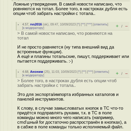
Ложные утверждения. В самой новости написано, что
ровняются на тотал. Более того, в настроках дубля есть
опции чтоб забрать настройки с тотала..
4.57
,
rvs2016
(
ok
), 09:47, 10/09/2023 [
^
] [
^^
] [
^^^
] [
ответить
]
+
–
/
[
к модератору
]
> В самой новости написано, что ровняются на
тотал
И не просто равняется (ну типа внешний вид да
встроенные функции).
А ещё и плагины тотальские, пишут, поддерживает или
пытается поддерживать. :-)
4.68
,
Аноним
(
25
), 11:03, 10/09/2023 [
^
] [
^^
] [
^^^
] [
ответить
]
+
–
/
[
к модератору
]
> Более того, в настроках дубля есть опции чтоб
забрать настройки с тотала..
Это для экспорта/импорта избранных каталогов и
панелей инструментов.
К слову, в случае замысловатых кнопок в ТС что-то
придётся подправлять руками, т.к. в ТС в поле
команды можно много чего написать (например,
cmd'шный for достаточно распространён в кнопках), а
в сабже в поле команды только исполняемый файл.