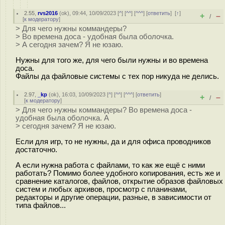
2.55
,
rvs2016
(
ok
), 09:44, 10/09/2023 [
^
] [
^^
] [
^^^
] [
ответить
]
[
↑
]
+
–
/
[
к модератору
]
> Для чего нужны коммандеры?
> Во времена доса - удобная была оболочка.
> А сегодня зачем? Я не юзаю.
Нужны для того же, для чего были нужны и во времена
доса.
Файлы да файловые системы с тех пор никуда не делись.
2.97
,
_kp
(
ok
), 16:03, 10/09/2023 [
^
] [
^^
] [
^^^
] [
ответить
]
+
–
/
[
к модератору
]
> Для чего нужны коммандеры? Во времена доса -
удобная была оболочка. А
> сегодня зачем? Я не юзаю.
Если для игр, то не нужны, да и для офиса проводников
достаточно.
А если нужна работа с файлами, то как же ещё с ними
работать? Помимо более удобного копирования, есть же и
сравнение каталогов, файлов, открытие образов файловых
систем и любых архивов, просмотр с планинами,
редакторы и другие операции, разные, в зависимости от
типа файлов...