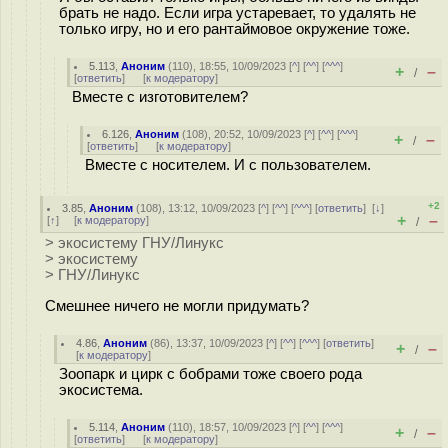
брать не надо. Если игра устаревает, то удалять не
только игру, но и его рантаймовое окружение тоже.
5.113
,
Аноним
(
110
), 18:55, 10/09/2023 [
^
] [
^^
] [
^^^
]
+
–
/
[
ответить
]
[
к модератору
]
Вместе с изготовителем?
6.126
,
Аноним
(
108
), 20:52, 10/09/2023 [
^
] [
^^
] [
^^^
]
+
–
/
[
ответить
]
[
к модератору
]
Вместе с носителем. И с пользователем.
+2
3.85
,
Аноним
(
108
), 13:12, 10/09/2023 [
^
] [
^^
] [
^^^
] [
ответить
]
[
↓
]
+
–
[
↑
] [
к модератору
]
/
> экосистему ГНУ/Линукс
> экосистему
> ГНУ/Линукс
Смешнее ничего не могли придумать?
4.86
,
Аноним
(
86
), 13:37, 10/09/2023 [
^
] [
^^
] [
^^^
] [
ответить
]
+
–
/
[
к модератору
]
Зоопарк и цирк с бобрами тоже своего рода
экосистема.
5.114
,
Аноним
(
110
), 18:57, 10/09/2023 [
^
] [
^^
] [
^^^
]
+
–
/
[
ответить
]
[
к модератору
]