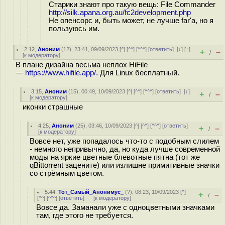
Старики знают про такую вещь: File Commander
http://silk.apana.org.au/fc2development.php
Не опенсорс и, быть может, не лучше far'а, но я
пользуюсь им.
2.12
,
Аноним
(
12
), 23:41, 09/09/2023 [
^
] [
^^
] [
^^^
] [
ответить
]
[
↓
] [
↑
]
+
–
/
[
к модератору
]
В плане дизайна весьма неплох HiFile
—
https://www.hifile.app/.
Для Linux бесплатный.
3.15
,
Аноним
(
15
), 00:49, 10/09/2023 [
^
] [
^^
] [
^^^
] [
ответить
]
[
↓
]
+
–
/
[
к модератору
]
иконки страшные
4.25
,
Аноним
(
25
), 03:46, 10/09/2023 [
^
] [
^^
] [
^^^
] [
ответить
]
+
–
/
[
к модератору
]
Вовсе нет, уже попадалось что-то с подобным слилем
- немного непривычно, да, но куда лучше современной
моды на яркие цветные блевотные пятна (тот же
qBittorrent зацените) или излишне примитивные значки
со стрёмным цветом.
5.44
,
Тот_Самый_Анонимус_
(
?
), 08:23, 10/09/2023 [
^
]
+
–
/
[
^^
] [
^^^
] [
ответить
]
[
к модератору
]
Вовсе да. Заманали уже с одноцветными значками
там, где этого не требуется.