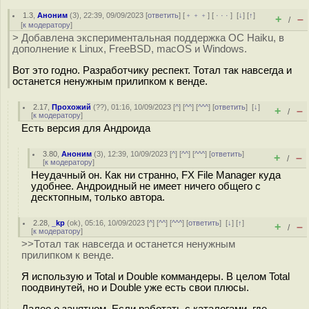
1.3
,
Аноним
(
3
), 22:39, 09/09/2023 [
ответить
] [
﹢﹢﹢
] [
· · ·
]
[
↓
] [
↑
]
+
–
/
[
к модератору
]
> Добавлена экспериментальная поддержка ОС Haiku, в
дополнение к Linux, FreeBSD, macOS и Windows.
Вот это годно. Разработчику респект. Тотал так навсегда и
останется ненужным прилипком к венде.
2.17
,
Прохожий
(
??
), 01:16, 10/09/2023 [
^
] [
^^
] [
^^^
] [
ответить
]
[
↓
]
+
–
/
[
к модератору
]
Есть версия для Андроида
3.80
,
Аноним
(
3
), 12:39, 10/09/2023 [
^
] [
^^
] [
^^^
] [
ответить
]
+
–
/
[
к модератору
]
Неудачный он. Как ни странно, FX File Manager куда
удобнее. Андроидный не имеет ничего общего с
десктопным, только автора.
2.28
,
_kp
(
ok
), 05:16, 10/09/2023 [
^
] [
^^
] [
^^^
] [
ответить
]
[
↓
] [
↑
]
+
–
/
[
к модератору
]
>>Тотал так навсегда и останется ненужным
прилипком к венде.
Я использую и Total и Double коммандеры. В целом Total
поодвинутей, но и Double уже есть свои плюсы.
Далее о занятном. Если работать с каталогами, где