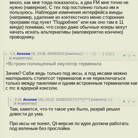
много, как мне тогда показалось, а два FM мне точно не
нужно (наверное). С тех пор постоянно только им и
пользуюсь. Наблюдая изменения интерфейса винды
(например, удаление из контекстного меню сторонних
программ под пункт "Подробнее" или как оно там в 11
винде) понимаю, что скоро даже обычные юзеры могут
начать искать альтернативы (маловероятно кончено)
проводнику.
1.4
,
Аноним
(
4
), 23:06, 09/09/2023 [
ответить
] [
﹢﹢﹢
] [
· · ·
]
[
↓
] [
↑
]
+
–
/
[
к модератору
]
>Встроен полноценный эмулятор терминала
Зачем? Сабж ведь только под иксы, а под иксами можно
наоткрывать стопитсот терминалов и не переключаться
только между панелями и одним встроенным терминалом как
с mc в ядерной консоли.
2.24
,
Аноним
(
25
), 03:22, 10/09/2023 [
^
] [
^^
] [
^^^
] [
ответить
]
[
↓
]
+
–
/
[
к модератору
]
Там, кажется, что-то такое уже было, разраб решил
довести до ума.
Про иксы не понял, Qt-версия по идее должна работать
под вяленым без прослойки.