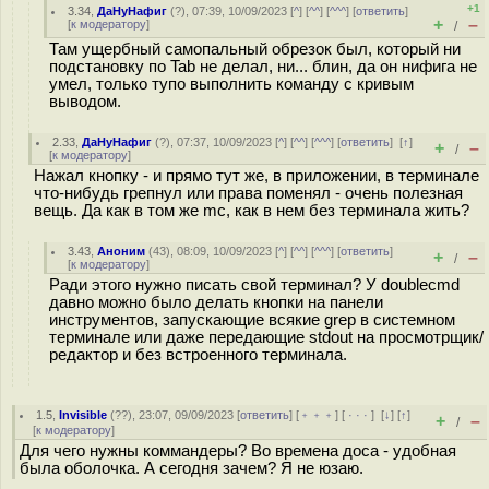
+1
3.34
,
ДаНуНафиг
(
?
), 07:39, 10/09/2023 [
^
] [
^^
] [
^^^
] [
ответить
]
+
–
[
к модератору
]
/
Там ущербный самопальный обрезок был, который ни
подстановку по Tab не делал, ни... блин, да он нифига не
умел, только тупо выполнить команду с кривым
выводом.
2.33
,
ДаНуНафиг
(
?
), 07:37, 10/09/2023 [
^
] [
^^
] [
^^^
] [
ответить
]
[
↑
]
+
–
/
[
к модератору
]
Нажал кнопку - и прямо тут же, в приложении, в терминале
что-нибудь грепнул или права поменял - очень полезная
вещь. Да как в том же mc, как в нем без терминала жить?
3.43
,
Аноним
(
43
), 08:09, 10/09/2023 [
^
] [
^^
] [
^^^
] [
ответить
]
+
–
/
[
к модератору
]
Ради этого нужно писать свой терминал? У doublecmd
давно можно было делать кнопки на панели
инструментов, запускающие всякие grep в системном
терминале или даже передающие stdout на просмотрщик/
редактор и без встроенного терминала.
1.5
,
Invisible
(
??
), 23:07, 09/09/2023 [
ответить
] [
﹢﹢﹢
] [
· · ·
]
[
↓
] [
↑
]
+
–
/
[
к модератору
]
Для чего нужны коммандеры? Во времена доса - удобная
была оболочка. А сегодня зачем? Я не юзаю.