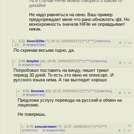
>а в случае HiFile можно говорить о каком-то
дизайне
Не надо равняться на овно. Ваш пример
предупреждает меня что рано обновлять qbt. Но
монохромность значков HiFile не оправдывает
никак.
3.22
,
Анон1110м
(
?
), 03:13, 10/09/2023 [
^
] [
^^
] [
^^^
] [
ответить
]
+
–
/
[
↑
] [
к модератору
]
По скринам весьма годно, да.
3.49
,
kotpilot
(
ok
), 09:36, 10/09/2023 [
^
] [
^^
] [
^^^
] [
ответить
]
+
–
/
[
к модератору
]
Попробовал поставить на винду, пишет триал
период 30 дней. То есть это явно не опенсорс. И
русского языка нема. А так выглядит хорошо
4.63
,
Аноним
(
63
), 10:15, 10/09/2023 [
^
] [
^^
] [
^^^
] [
ответить
]
+
–
/
[
к модератору
]
Предложи услугу перевода на русский в обмен на
лицензию.
Не поверишь.
+1
5.79
,
коньюктивит
(
?
), 12:37, 10/09/2023 [
^
] [
^^
] [
^^^
]
+
–
[
ответить
]
[
к модератору
]
/