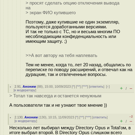
> просят сделать опцию отключения вывода
на
> экран ФИО купившего
Поэтому, даже купившие не один экземпляр,
пользуются доработанными версиями.
И так не только с TC, но и весьма многим ПО
несоблюдающим конфеденциальность или
имеющим защиту. ;)
>>А вот автору на тебя наплевать
Тем не менее, когда то, лет 20 назад, общались по
переписке по поводу расширений, и отвечал как на
дурацкие, так и отвлеченные вопросы.
2.91
,
Аноним
(
88
), 15:00, 10/09/2023 [
^
] [
^^
] [
^^^
] [
ответить
]
[
↑
]
+
–
/
[
к модератору
]
> Тотал так навсегда и останется ненужным
А пользователи так и не узнают твое мнение ))
–2
2.130
,
Аноним
(
130
), 10:15, 11/09/2023 [
^
] [
^^
] [
^^^
] [
ответить
]
+
–
[
к модератору
]
/
Несколько лет выбирал между Directory Opus и Total'ом, в
итоге выбрал второй. В Directory Opus слишком всего