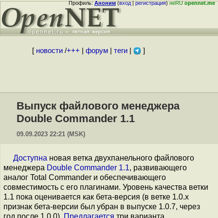
Профиль:
Аноним
(
вход
|
регистрация
)
неRU
opennet.me
[
новости
/
+++
|
форум
|
теги
|
]
Выпуск файлового менеджера
Double Commander 1.1
09.09.2023 22:21 (MSK)
Доступна
новая ветка двухпанельного файлового
менеджера
Double Commander 1.1
, развивающего
аналог Total Commander и обеспечивающего
совместимость с его плагинами. Уровень качества ветки
1.1 пока оценивается как бета-версия (в ветке 1.0.x
признак бета-версии был убран в выпуске 1.0.7, через
год после 1.0.0).
Предлагается
три варианта