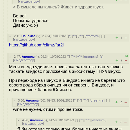
/
[
к модератору
]
> В смысле пытались? Живёт и здравствует.
Во-во!
Попытка удалась.
Давно уж. :-)
2.11
,
Наномас
(
?
), 23:34, 09/09/2023 [
^
] [
^^
] [
^^^
] [
ответить
]
[
↑
]
+
–
/
[
к модератору
]
https://github.com/elfmz/far2l
+3
2.47
,
Аноним
(
-
), 09:34, 10/09/2023 [
^
] [
^^
] [
^^^
] [
ответить
]
[
↓
]
+
–
[
к модератору
]
/
Меня всегда удивляет привычка латентных вантузников
таскать виндовс приложения в экосистему ГНУ/Линукс.
При переходе на Линукс в Виндовс ничего не берёте! Это
своего рода обряд очищения от скврены Виндовс, и
причащение к благам Юниксов.
3.60
,
Аноним
(
60
), 09:53, 10/09/2023 [
^
] [
^^
] [
^^^
] [
ответить
]
[
↓
]
+
–
/
[
к модератору
]
wine не нужен, стим и прочее тоже.
4.90
,
Аноним
(
-
), 14:59, 10/09/2023 [
^
] [
^^
] [
^^^
] [
ответить
]
+
–
/
[
к модератору
]
Я бы оставил только игры, больше ничего из винды