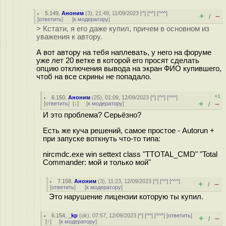
5.149
,
Аноним
(
3
), 21:49, 11/09/2023 [
^
] [
^^
] [
^^^
]
+
–
/
[
ответить
]
[
к модератору
]
> Кстати, я его даже купил, причем в основном из
уважения к автору.
А вот автору на тебя наплевать, у него на форуме
уже лет 20 ветке в которой его просят сделать
опцию отключения вывода на экран ФИО купившего,
чтоб на все скрины не попадало.
+1
6.150
,
Аноним
(
25
), 01:09, 12/09/2023 [
^
] [
^^
] [
^^^
]
+
–
[
ответить
]
[
↓
] [
к модератору
]
/
И это проблема? Серьёзно?
Есть же куча решений, самое простое - Autorun +
при запуске воткнуть что-то типа:
nircmdc.exe win settext class "TTOTAL_CMD" "Total
Commander: мой и только мой"
7.158
,
Аноним
(
3
), 11:23, 12/09/2023 [
^
] [
^^
] [
^^^
]
+
–
/
[
ответить
]
[
к модератору
]
Это нарушение лицензии которую ты купил.
6.154
,
_kp
(
ok
), 07:57, 12/09/2023 [
^
] [
^^
] [
^^^
] [
ответить
]
+
–
/
[
↑
] [
к модератору
]