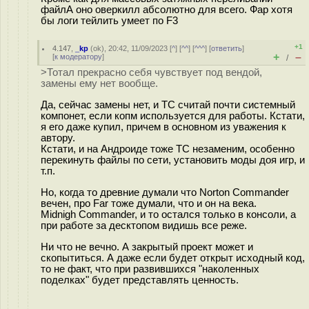
файлА оно оверкилл абсолютно для всего. Фар хотя
бы логи тейлить умеет по F3
+1
4.147
,
_kp
(
ok
), 20:42, 11/09/2023 [
^
] [
^^
] [
^^^
] [
ответить
]
+
–
[
к модератору
]
/
>Тотал прекрасно себя чувствует под вендой,
замены ему нет вообще.
Да, сейчас замены нет, и ТС считай почти системный
компонет, если копм используется для работы. Кстати,
я его даже купил, причем в основном из уважения к
автору.
Кстати, и на Андроиде тоже ТС незаменим, особенно
перекинуть файлы по сети, установить моды доя игр, и
т.п.
Но, когда то древние думали что Nortоn Commander
вечен, про Far тоже думали, что и он на века.
Midnigh Commander, и то остался только в консоли, а
при работе за десктопом видишь все реже.
Ни что не вечно. А закрытый проект может и
скопытиться. А даже если будет открыт исходный код,
то не факт, что при развившихся "наколенных
поделках" будет представлять ценность.