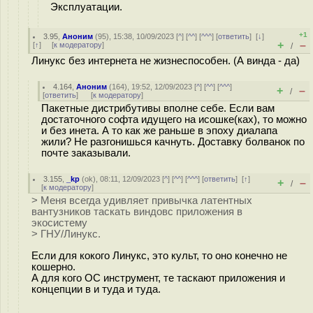
Эксплуатации.
+1
3.95
,
Аноним
(
95
), 15:38, 10/09/2023 [
^
] [
^^
] [
^^^
] [
ответить
]
[
↓
]
+
–
[
↑
] [
к модератору
]
/
Линукс без интернета не жизнеспособен. (А винда - да)
4.164
,
Аноним
(
164
), 19:52, 12/09/2023 [
^
] [
^^
] [
^^^
]
+
–
/
[
ответить
]
[
к модератору
]
Пакетные дистрибутивы вполне себе. Если вам
достаточного софта идущего на исошке(ках), то можно
и без инета. А то как же раньше в эпоху диалапа
жили? Не разгонишься качнуть. Доставку болванок по
почте заказывали.
3.155
,
_kp
(
ok
), 08:11, 12/09/2023 [
^
] [
^^
] [
^^^
] [
ответить
]
[
↑
]
+
–
/
[
к модератору
]
> Меня всегда удивляет привычка латентных
вантузников таскать виндовс приложения в
экосистему
> ГНУ/Линукс.
Если для кокого Линукс, это культ, то оно конечно не
кошерно.
А для кого ОС инструмент, те таскают приложения и
концепции в и туда и туда.