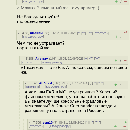
+
–
[
к модератору
]
/
> Можно. Знаменитый mc тому пример.)))
Не богохульствуйте!
mc божественен!
–1
4.88
,
Аноним
(
88
), 14:52, 10/09/2023 [
^
] [
^^
] [
^^^
] [
ответить
]
+
–
[
к модератору
]
/
Чем mc не устраивает?
нортон такой же
5.108
,
Аноним
(
108
), 18:25, 10/09/2023 [
^
] [
^^
] [
^^^
]
+
–
/
[
ответить
]
[
к модератору
]
«Такой же» — это Far. А mc совсем, совсем не такой
же.
6.148
,
Аноним
(
148
), 21:21, 11/09/2023 [
^
] [
^^
] [
^^^
]
+
–
/
[
ответить
]
[
к модератору
]
А чем вам FAR и MC не устраивает? Хороший
файловый менеджер, у нас на работе используют.
Вы знаете лучше консольные файловые
менеджеры? А Double Commander не везде и
разрешён (у нас в стране, не в России).
+1
7.156
,
vvm13
(
?
), 09:21, 12/09/2023 [
^
] [
^^
] [
^^^
]
+
–
[
ответить
]
[
к модератору
]
/