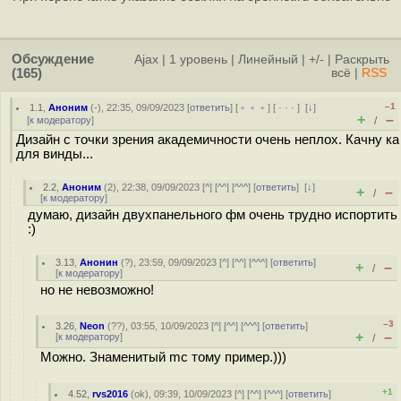
Обсуждение
Ajax
|
1 уровень
|
Линейный
|
+/-
|
Раскрыть
(165)
всё
|
RSS
–1
1.1
,
Аноним
(
-
), 22:35, 09/09/2023 [
ответить
] [
﹢﹢﹢
] [
· · ·
]
[
↓
]
+
–
[
к модератору
]
/
Дизайн с точки зрения академичности очень неплох. Качну ка
для винды...
2.2
,
Аноним
(
2
), 22:38, 09/09/2023 [
^
] [
^^
] [
^^^
] [
ответить
]
[
↓
]
+
–
/
[
к модератору
]
думаю, дизайн двухпанельного фм очень трудно испортить
:)
3.13
,
Анонин
(
?
), 23:59, 09/09/2023 [
^
] [
^^
] [
^^^
] [
ответить
]
+
–
/
[
к модератору
]
но не невозможно!
–3
3.26
,
Neon
(
??
), 03:55, 10/09/2023 [
^
] [
^^
] [
^^^
] [
ответить
]
+
–
[
к модератору
]
/
Можно. Знаменитый mc тому пример.)))
+1
4.52
,
rvs2016
(
ok
), 09:39, 10/09/2023 [
^
] [
^^
] [
^^^
] [
ответить
]