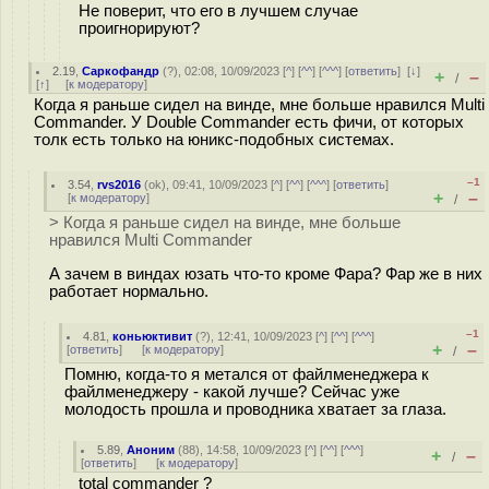
Не поверит, что его в лучшем случае
проигнорируют?
2.19
,
Саркофандр
(
?
), 02:08, 10/09/2023 [
^
] [
^^
] [
^^^
] [
ответить
]
[
↓
]
+
–
/
[
↑
] [
к модератору
]
Когда я раньше сидел на винде, мне больше нравился Multi
Commander. У Double Commander есть фичи, от которых
толк есть только на юникс-подобных системах.
–1
3.54
,
rvs2016
(
ok
), 09:41, 10/09/2023 [
^
] [
^^
] [
^^^
] [
ответить
]
+
–
[
к модератору
]
/
> Когда я раньше сидел на винде, мне больше
нравился Multi Commander
А зачем в виндах юзать что-то кроме Фара? Фар же в них
работает нормально.
–1
4.81
,
коньюктивит
(
?
), 12:41, 10/09/2023 [
^
] [
^^
] [
^^^
]
+
–
[
ответить
]
[
к модератору
]
/
Помню, когда-то я метался от файлменеджера к
файлменеджеру - какой лучше? Сейчас уже
молодость прошла и проводника хватает за глаза.
5.89
,
Аноним
(
88
), 14:58, 10/09/2023 [
^
] [
^^
] [
^^^
]
+
–
/
[
ответить
]
[
к модератору
]
total commander ?