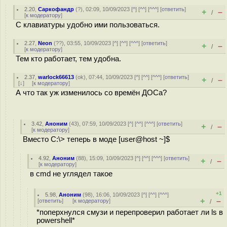
2.20
,
Саркофандр
(
?
), 02:09, 10/09/2023 [
^
] [
^^
] [
^^^
] [
ответить
]
+
–
/
[
к модератору
]
С клавиатуры удобно ими пользоваться.
2.27
,
Neon
(
??
), 03:55, 10/09/2023 [
^
] [
^^
] [
^^^
] [
ответить
]
+
–
/
[
к модератору
]
Тем кто работает, тем удобна.
2.37
,
warlock66613
(
ok
), 07:44, 10/09/2023 [
^
] [
^^
] [
^^^
] [
ответить
]
+
–
/
[
↓
] [
к модератору
]
А что так уж изменилось со времён ДОСа?
3.42
,
Аноним
(
43
), 07:59, 10/09/2023 [
^
] [
^^
] [
^^^
] [
ответить
]
+
–
/
[
к модератору
]
Вместо C:\> теперь в моде [user@host ~]$
4.92
,
Аноним
(
88
), 15:09, 10/09/2023 [
^
] [
^^
] [
^^^
] [
ответить
]
+
–
/
[
к модератору
]
в cmd не углядел такое
+1
5.98
,
Аноним
(
98
), 16:06, 10/09/2023 [
^
] [
^^
] [
^^^
]
+
–
[
ответить
]
[
к модератору
]
/
*поперхнулся смузи и перепроверил работает ли ls в
powershell*