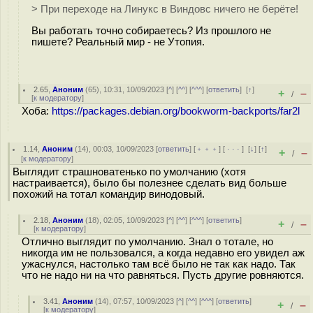
> При переходе на Линукс в Виндовс ничего не берёте!
Вы работать точно собираетесь? Из прошлого не
пишете? Реальный мир - не Утопия.
2.65
,
Аноним
(
65
), 10:31, 10/09/2023 [
^
] [
^^
] [
^^^
] [
ответить
]
[
↑
]
+
–
/
[
к модератору
]
Хоба:
https://packages.debian.org/bookworm-backports/far2l
1.14
,
Аноним
(
14
), 00:03, 10/09/2023 [
ответить
] [
﹢﹢﹢
] [
· · ·
]
[
↓
] [
↑
]
+
–
/
[
к модератору
]
Выглядит страшноватенько по умолчанию (хотя
настраивается), было бы полезнее сделать вид больше
похожий на тотал командир винодовый.
2.18
,
Аноним
(
18
), 02:05, 10/09/2023 [
^
] [
^^
] [
^^^
] [
ответить
]
+
–
/
[
к модератору
]
Отлично выглядит по умолчанию. Знал о тотале, но
никогда им не пользовался, а когда недавно его увидел аж
ужаснулся, настолько там всё было не так как надо. Так
что не надо ни на что равняться. Пусть другие ровняются.
3.41
,
Аноним
(
14
), 07:57, 10/09/2023 [
^
] [
^^
] [
^^^
] [
ответить
]
+
–
/
[
к модератору
]