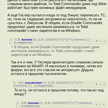
слишком много файлов, то Total Commander даже под Wine
работает быстрее нативных файл менеджеров.
А ещё Гислер пытался когда то под Линукс переписать TC,
но, толи на тогдашних интрументах невзлетело, то ли не
срослось с Линуксом. В общем, если Double Commander
продолжит даже неспешно развиваться, то Total
commander станет раритетом и на Windows.
3.78
,
Аноним
(
3
), 12:33, 10/09/2023 [
^
] [
^^
] [
^^^
] [
ответить
]
[
↓
]
+
–
/
[
к модератору
]
> В общем, если Double Commander продолжит даже
неспешно развиваться, то Total commander станет
раритетом и на Windows.
Так и я о чем. У Гислера архитектурно слишком сильно
завязано на WinAPI. И насколько я понимаю, читая его
форум, его все это совсем не интересует. Дядька
остался в прошлом тысячелетии.
4.82
,
коньюктивит
(
?
), 12:43, 10/09/2023 [
^
] [
^^
] [
^^^
]
+
–
/
[
ответить
]
[
↓
] [
к модератору
]
То есть, он остался в прошлом потому, что писал под
винду?
5.83
,
Аноним
(
3
), 12:55, 10/09/2023 [
^
] [
^^
] [
^^^
] [
ответить
]
+
–
/
[
к модератору
]