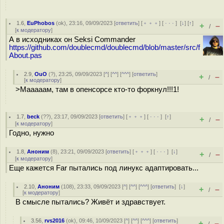
1.6
,
EuPhobos
(
ok
), 23:16, 09/09/2023 [
ответить
] [
﹢﹢﹢
] [
· · ·
]
[
↓
] [
↑
]
+
–
/
[
к модератору
]
А в исходниках он Seksi Commander
https://github.com/doublecmd/doublecmd/blob/master/src/f
About.pas
2.9
,
OuO
(
?
), 23:25, 09/09/2023 [
^
] [
^^
] [
^^^
] [
ответить
]
+
–
/
[
к модератору
]
>Мааааам, там в опенсорсе кто-то форкнул!!!1!
1.7
,
beck
(
??
), 23:17, 09/09/2023 [
ответить
] [
﹢﹢﹢
] [
· · ·
]
[
↑
]
+
–
/
[
к модератору
]
Годно, нужно
1.8
,
Аноним
(
8
), 23:21, 09/09/2023 [
ответить
] [
﹢﹢﹢
] [
· · ·
]
[
↓
]
+
–
/
[
к модератору
]
Еще кажется Far пытались под линукс адаптировать...
2.10
,
Аноним
(
108
), 23:33, 09/09/2023 [
^
] [
^^
] [
^^^
] [
ответить
]
[
↓
]
+
–
/
[
к модератору
]
В смысле пытались? Живёт и здравствует.
3.56
,
rvs2016
(
ok
), 09:46, 10/09/2023 [
^
] [
^^
] [
^^^
] [
ответить
]
+
–