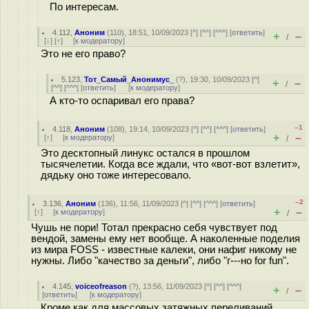
По интересам.
4.112
,
Аноним
(
110
), 18:51, 10/09/2023 [
^
] [
^^
] [
^^^
] [
ответить
]
+
–
/
[
↓
] [
↑
] [
к модератору
]
Это не его право?
5.123
,
Тот_Самый_Анонимус_
(
?
), 19:30, 10/09/2023 [
^
]
+
–
/
[
^^
] [
^^^
] [
ответить
]
[
к модератору
]
А кто-то оспаривал его права?
–1
4.118
,
Аноним
(
108
), 19:14, 10/09/2023 [
^
] [
^^
] [
^^^
] [
ответить
]
+
–
[
↑
] [
к модератору
]
/
Это десктопный линукс остался в прошлом
тысячелетии. Когда все ждали, что «вот-вот взлетит»,
дядьку оно тоже интересовало.
–2
3.136
,
Аноним
(
136
), 11:56, 11/09/2023 [
^
] [
^^
] [
^^^
] [
ответить
]
+
–
[
↑
] [
к модератору
]
/
Чушь не пори! Тотал прекрасно себя чувствует под
вендой, замены ему нет вообще. А наколенные поделия
из мира FOSS - известные калеки, они нафиг никому не
нужны. Либо "качество за деньги", либо "г---но for fun".
4.145
,
voiceofreason
(
?
), 13:56, 11/09/2023 [
^
] [
^^
] [
^^^
]
+
–
/
[
ответить
]
[
к модератору
]
Кроме как для массовых затяжных переливаний