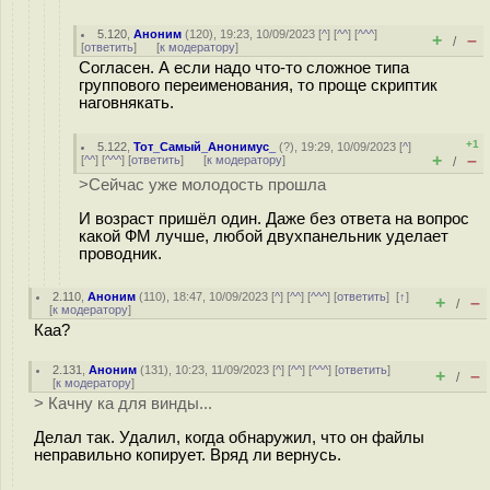
5.120
,
Аноним
(
120
), 19:23, 10/09/2023 [
^
] [
^^
] [
^^^
]
+
–
/
[
ответить
]
[
к модератору
]
Согласен. А если надо что-то сложное типа
группового переименования, то проще скриптик
наговнякать.
+1
5.122
,
Тот_Самый_Анонимус_
(
?
), 19:29, 10/09/2023 [
^
]
+
–
[
^^
] [
^^^
] [
ответить
]
[
к модератору
]
/
>Сейчас уже молодость прошла
И возраст пришёл один. Даже без ответа на вопрос
какой ФМ лучше, любой двухпанельник уделает
проводник.
2.110
,
Аноним
(
110
), 18:47, 10/09/2023 [
^
] [
^^
] [
^^^
] [
ответить
]
[
↑
]
+
–
/
[
к модератору
]
Каа?
2.131
,
Аноним
(
131
), 10:23, 11/09/2023 [
^
] [
^^
] [
^^^
] [
ответить
]
+
–
/
[
к модератору
]
> Качну ка для винды...
Делал так. Удалил, когда обнаружил, что он файлы
неправильно копирует. Вряд ли вернусь.