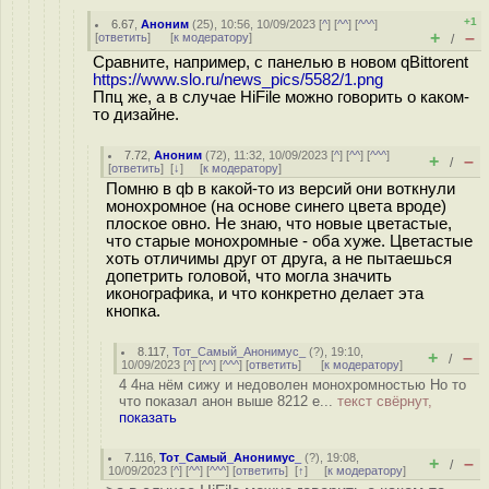
+1
6.67
,
Аноним
(
25
), 10:56, 10/09/2023 [
^
] [
^^
] [
^^^
]
+
–
[
ответить
]
[
к модератору
]
/
Сравните, например, с панелью в новом qBittorent
https://www.slo.ru/news_pics/5582/1.png
Ппц же, а в случае HiFile можно говорить о каком-
то дизайне.
7.72
,
Аноним
(
72
), 11:32, 10/09/2023 [
^
] [
^^
] [
^^^
]
+
–
/
[
ответить
]
[
↓
] [
к модератору
]
Помню в qb в какой-то из версий они воткнули
монохромное (на основе синего цвета вроде)
плоское овно. Не знаю, что новые цветастые,
что старые монохромные - оба хуже. Цветастые
хоть отличимы друг от друга, а не пытаешься
допетрить головой, что могла значить
иконографика, и что конкретно делает эта
кнопка.
8.117
,
Тот_Самый_Анонимус_
(
?
), 19:10,
+
–
/
10/09/2023 [
^
] [
^^
] [
^^^
] [
ответить
]
[
к модератору
]
4 4на нём сижу и недоволен монохромностью Но то
что показал анон выше 8212 е...
текст свёрнут,
показать
7.116
,
Тот_Самый_Анонимус_
(
?
), 19:08,
+
–
/
10/09/2023 [
^
] [
^^
] [
^^^
] [
ответить
]
[
↑
] [
к модератору
]