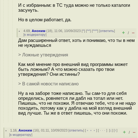
И с избранным: в ТС туда можно не только каталоги
засунуть.
Но в целом работает, да.
4.69
,
Аноним
(
18
), 11:06, 10/09/2023 [
^
] [
^^
] [
^^^
] [
ответить
]
+
–
/
[
к модератору
]
Дам расширенный ответ, хоть и понимаю, что ты в нем
не нуждаешься
> Ложные утверждения
Как моё мнение про внешний вид программы может
быть ложным? А что можно сказать про твои
утверждения? Они истинны?
> В самой новости написано
Ну а на заборе тоже написано. Ты сам-то для себя
определись, ровняется ли дабл на тотал или нет.
Пишешь, что не похожи. Я отвечаю тебе, что и не надо
походить, потому как у дабла на мой взгляд внешний
вид лучше. Ты же в ответ пишешь, что они похожи.
1.16
,
Аноним
(
16
), 01:11, 10/09/2023 [
ответить
] [
﹢﹢﹢
] [
· · ·
]
[
↓
] [
↑
]
+
–
/
[
к модератору
]