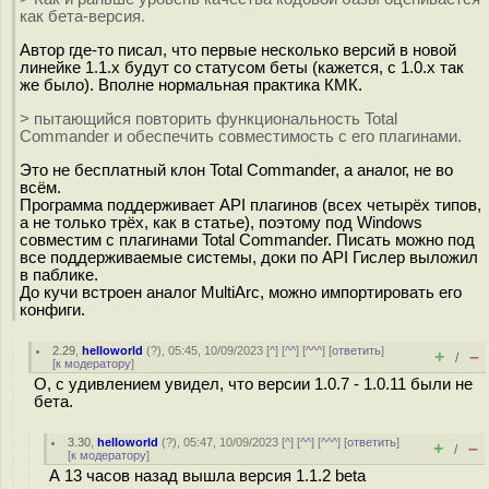
как бета-версия.
Автор где-то писал, что первые несколько версий в новой
линейке 1.1.х будут со статусом беты (кажется, с 1.0.х так
же было). Вполне нормальная практика КМК.
> пытающийся повторить функциональность Total
Commander и обеспечить совместимость с его плагинами.
Это не бесплатный клон Total Commander, а аналог, не во
всём.
Программа поддерживает API плагинов (всех четырёх типов,
а не только трёх, как в статье), поэтому под Windows
совместим с плагинами Total Commander. Писать можно под
все поддерживаемые системы, доки по API Гислер выложил
в паблике.
До кучи встроен аналог MultiArc, можно импортировать его
конфиги.
2.29
,
helloworld
(
?
), 05:45, 10/09/2023 [
^
] [
^^
] [
^^^
] [
ответить
]
+
–
/
[
к модератору
]
О, с удивлением увидел, что версии 1.0.7 - 1.0.11 были не
бета.
3.30
,
helloworld
(
?
), 05:47, 10/09/2023 [
^
] [
^^
] [
^^^
] [
ответить
]
+
–
/
[
к модератору
]
А 13 часов назад вышла версия 1.1.2 beta