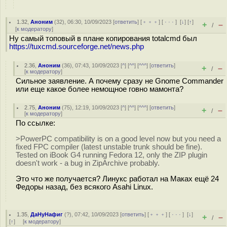
1.32
,
Аноним
(
32
), 06:30, 10/09/2023 [
ответить
] [
﹢﹢﹢
] [
· · ·
]
[
↓
] [
↑
]
+
–
/
[
к модератору
]
Ну самый топовый в плане копирования totalcmd был
https://tuxcmd.sourceforge.net/news.php
2.36
,
Аноним
(
36
), 07:43, 10/09/2023 [
^
] [
^^
] [
^^^
] [
ответить
]
+
–
/
[
к модератору
]
Сильное заявление. А почему сразу не Gnome Commander
или еще какое более немощное говно мамонта?
2.75
,
Аноним
(
75
), 12:19, 10/09/2023 [
^
] [
^^
] [
^^^
] [
ответить
]
+
–
/
[
к модератору
]
По ссылке:
>PowerPC compatibility is on a good level now but you need a
fixed FPC compiler (latest unstable trunk should be fine).
Tested on iBook G4 running Fedora 12, only the ZIP plugin
doesn't work - a bug in ZipArchive probably.
Это что же получается? Линукс работал на Маках ещё 24
Федоры назад, без всякого Asahi Linux.
1.35
,
ДаНуНафиг
(
?
), 07:42, 10/09/2023 [
ответить
] [
﹢﹢﹢
] [
· · ·
]
[
↓
]
+
–
/
[
↑
] [
к модератору
]