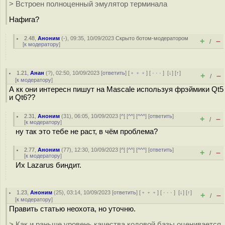
> Встроен полноценный эмулятор терминала
Нафига?
2.48
,
Аноним
(
-
), 09:35, 10/09/2023
Скрыто ботом-модератором
+
–
/
[
к модератору
]
1.21
,
Анан
(
?
), 02:50, 10/09/2023 [
ответить
] [
﹢﹢﹢
] [
· · ·
]
[
↓
] [
↑
]
+
–
/
[
к модератору
]
А кк они интересн пишут на Мascalе используя фрэймики Qt5
и Qt6??
2.31
,
Аноним
(
31
), 06:05, 10/09/2023 [
^
] [
^^
] [
^^^
] [
ответить
]
+
–
/
[
к модератору
]
ну так это тебе не раст, в чём проблема?
2.77
,
Аноним
(
77
), 12:30, 10/09/2023 [
^
] [
^^
] [
^^^
] [
ответить
]
+
–
/
[
к модератору
]
Их Lazarus биндит.
1.23
,
Аноним
(
25
), 03:14, 10/09/2023 [
ответить
] [
﹢﹢﹢
] [
· · ·
]
[
↓
] [
↑
]
+
–
/
[
к модератору
]
Править статью неохота, но уточню.
> Как и раньше уровень качества кодовой базы оценивается