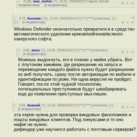
4.110
,
ivan_erohin
(
?
), 19:22, 29/08/2023
Скрыто ботом-
+
–
/
модератором
[
к модератору
]
+1
3.72
,
Аноним
(
72
), 13:34, 29/08/2023 [
^
] [
^^
] [
^^^
] [
ответить
]
[
↓
]
+
–
[
↑
] [
к модератору
]
/
Windows Defender окончательно превратился в средство
автоматического удаления кряков/кейгенов/всякого
хакерского софта.
4.82
,
анон
(
?
), 14:28, 29/08/2023 [
^
] [
^^
] [
^^^
] [
ответить
]
+
–
/
[
к модератору
]
Можешь выдохнуть, его в планах у майек убрать. Вот
с плутоном заживем, где разрешение на запуск и
перемещение каждого файла нужно будет разрешение
из анб получать, сразу после авторизации по мобиле и
идентификации по роже. Ни одна вирусня не пройдет.
Говорят, после этой чудной технологии,
потенциальных преступников будут швабрировать
еще до появления преступных мыслишек.
3.92
,
Ананий
(
?
), 15:16, 29/08/2023 [
^
] [
^^
] [
^^^
] [
ответить
]
[
↑
]
+
–
/
[
к модератору
]
эта херня нужна для проверки виндовых фалопомоек и
пощты виндовых клиентов. Под линуксами и тп оно
нафиг не нужно.
дефендер уже научился работать с почтовым сервером?