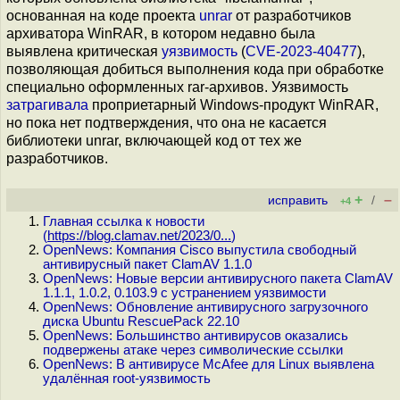
основанная на коде проекта
unrar
от разработчиков
архиватора WinRAR, в котором недавно была
выявлена критическая
уязвимость
(
CVE-2023-40477
),
позволяющая добиться выполнения кода при обработке
специально оформленных rar-архивов. Уязвимость
затрагивала
проприетарный Windows-продукт WinRAR,
но пока нет подтверждения, что она не касается
библиотеки unrar, включающей код от тех же
разработчиков.
+
–
исправить
/
+4
Главная ссылка к новости
(
https://blog.clamav.net/2023/0...
)
OpenNews: Компания Cisco выпустила свободный
антивирусный пакет ClamAV 1.1.0
OpenNews: Новые версии антивирусного пакета ClamAV
1.1.1, 1.0.2, 0.103.9 с устранением уязвимости
OpenNews: Обновление антивирусного загрузочного
диска Ubuntu RescuePack 22.10
OpenNews: Большинство антивирусов оказались
подвержены атаке через символические ссылки
OpenNews: В антивирусе McAfee для Linux выявлена
удалённая root-уязвимость