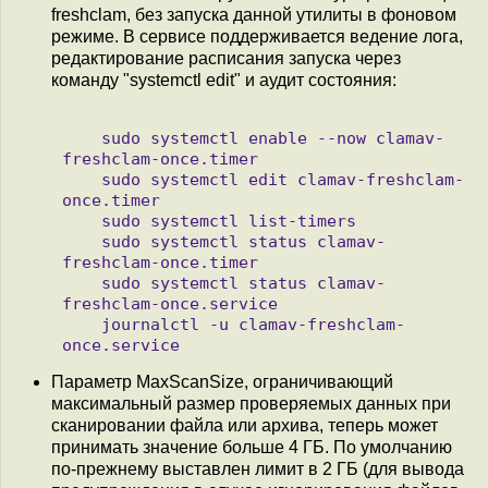
freshclam, без запуска данной утилиты в фоновом
режиме. В сервисе поддерживается ведение лога,
редактирование расписания запуска через
команду "systemctl edit" и аудит состояния:
    sudo systemctl enable --now clamav-
freshclam-once.timer

    sudo systemctl edit clamav-freshclam-
once.timer

    sudo systemctl list-timers

    sudo systemctl status clamav-
freshclam-once.timer

    sudo systemctl status clamav-
freshclam-once.service

    journalctl -u clamav-freshclam-
Параметр MaxScanSize, ограничивающий
максимальный размер проверяемых данных при
сканировании файла или архива, теперь может
принимать значение больше 4 ГБ. По умолчанию
по-прежнему выставлен лимит в 2 ГБ (для вывода