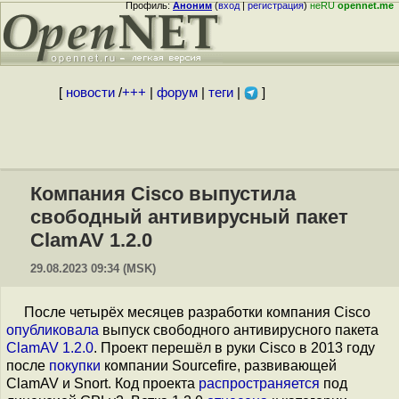
Профиль:
Аноним
(
вход
|
регистрация
)
неRU
opennet.me
[
новости
/
+++
|
форум
|
теги
|
]
Компания Cisco выпустила
свободный антивирусный пакет
ClamAV 1.2.0
29.08.2023 09:34 (MSK)
После четырёх месяцев разработки компания Cisco
опубликовала
выпуск свободного антивирусного пакета
ClamAV 1.2.0
. Проект перешёл в руки Cisco в 2013 году
после
покупки
компании Sourcefire, развивающей
ClamAV и Snort. Код проекта
распространяется
под