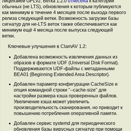
лицензией GPLv2. Ветка 1.2.0
отнесена
к категории
обычных (не LTS), обновления к которым публикуются
как минимум в течение 4 месяцев после выхода первого
релиза следующей ветки. Возможность загрузки базы
сигнатур для не-LTS веток также обеспечивается как
минимум ещё 4 месяца после выпуска следующей
ветки.
Ключевые улучшения в ClamAV 1.2:
Добавлена возможность извлечения данных из
образов в формате UDF (Universal Disk Format).
Поддерживаются UDF-файлы с метаданными
BEA01 (Beginning Extended Area Descriptor).
Добавлен параметр конфигурации CacheSize и
опция командной строки "--cache-size" для
настройки размера кэша проверенных файлов.
Увеличение кэша может увеличить
производительность сканирования, но приводит к
повышению потребления оперативной памяти.
Добавлен сервис systemd для периодического
обновления базы вирусных сигнатур при помощи