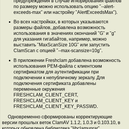
предупреждения в случае игнорирования файлов
по размеру можно использовать опцию "--alert-
exceeds-max" или настройку "AlertExceedsMax").
Во всех настройках, в которых указываются
размеры файлов, добавлена возможность
использования в значениях окончаний "G" и "g"
для указания гигабайтов, например, можно
выставить "MaxScanSize 10G" или запустить
ClamScan c опцией "--max-scansize=10g".
В приложении Freshclam добавлена возможность
использования PEM-файла с клиентским
сертификатом для аутентификации при
подключении к непубличному зеркалу. Для
подключения сертификата добавлены
переменные окружения
FRESHCLAM_CLIENT_CERT,
FRESHCLAM_CLIENT_KEY и
FRESHCLAM_CLIENT_KEY_PASSWD.
Одновременно сформированы корректирующие
версии прошлых веток ClamAV 1.1.2, 1.0.3 и 0.103.10, в
которых обновлена библиотека "libclamunrar",