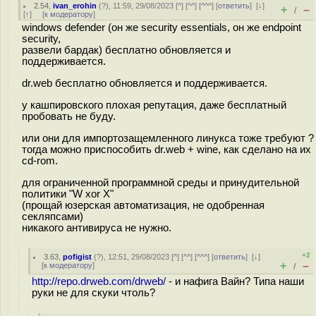
2.54
,
ivan_erohin
(
?
), 11:59, 29/08/2023 [
^
] [
^^
] [
^^^
] [
ответить
]
[
↓
]
+
–
/
[
↑
] [
к модератору
]
windows defender (он же security essentials, он же endpoint
security,
развели бардак) бесплатно обновляется и
поддерживается.
dr.web бесплатно обновляется и поддерживается.
у кашпировского плохая репутация, даже бесплатный
пробовать не буду.
или они для импортозащемленного линукса тоже требуют ?
тогда можно приспособить dr.web + wine, как сделано на их
cd-rom.
для ограниченной программной среды и принудительной
политики "W xor X"
(прощай юзерская автоматизация, не одобренная
секляпсами)
никакого антивируса не нужно.
+2
3.63
,
pofigist
(
?
), 12:51, 29/08/2023 [
^
] [
^^
] [
^^^
] [
ответить
]
[
↓
]
+
–
[
к модератору
]
/
http://repo.drweb.com/drweb/
- и нафига Вайн? Типа наши
руки не для скуки чтоль?