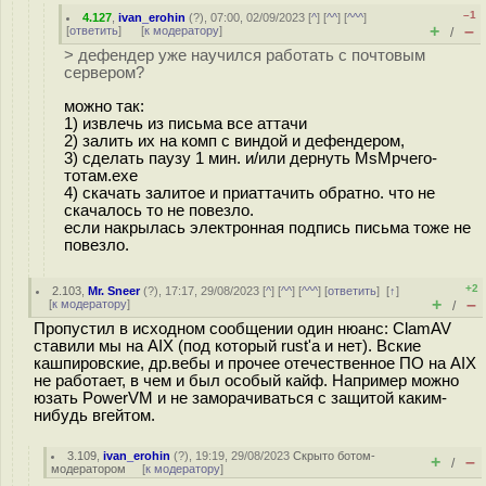
–1
4.127
,
ivan_erohin
(
?
), 07:00, 02/09/2023 [
^
] [
^^
] [
^^^
]
+
–
[
ответить
]
[
к модератору
]
/
> дефендер уже научился работать с почтовым
сервером?
можно так:
1) извлечь из письма все аттачи
2) залить их на комп с виндой и дефендером,
3) сделать паузу 1 мин. и/или дернуть MsMpчего-
тотам.exe
4) скачать залитое и приаттачить обратно. что не
скачалось то не повезло.
если накрылась электронная подпись письма тоже не
повезло.
+2
2.103
,
Mr. Sneer
(
?
), 17:17, 29/08/2023 [
^
] [
^^
] [
^^^
] [
ответить
]
[
↑
]
+
–
[
к модератору
]
/
Пропустил в исходном сообщении один нюанс: ClamAV
ставили мы на AIX (под который rust'a и нет). Вские
кашпировские, др.вебы и прочее отечественное ПО на AIX
не работает, в чем и был особый кайф. Например можно
юзать PowerVM и не заморачиваться с защитой каким-
нибудь вгейтом.
3.109
,
ivan_erohin
(
?
), 19:19, 29/08/2023
Скрыто ботом-
+
–
/
модератором
[
к модератору
]