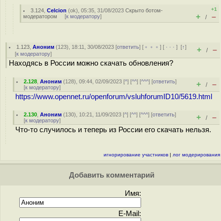
+1
3.124
,
Celcion
(
ok
), 05:35, 31/08/2023
Скрыто ботом-
+
–
модератором
[
к модератору
]
/
1.123
,
Аноним
(
123
), 18:11, 30/08/2023 [
ответить
] [
﹢﹢﹢
] [
· · ·
]
[
↑
]
+
–
/
[
к модератору
]
Находясь в России можно скачать обновления?
2.128
,
Аноним
(
128
), 09:44, 02/09/2023 [
^
] [
^^
] [
^^^
] [
ответить
]
+
–
/
[
к модератору
]
https://www.opennet.ru/openforum/vsluhforumID10/5619.html
2.130
,
Аноним
(
130
), 10:21, 11/09/2023 [
^
] [
^^
] [
^^^
] [
ответить
]
+
–
/
[
к модератору
]
Что-то случилось и теперь из России его скачать нельзя.
игнорирование участников
|
лог модерирования
Добавить комментарий
Имя:
E-Mail: