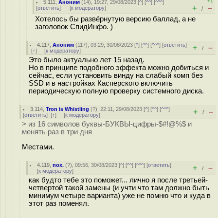
+1
5.111
,
Аноним
(
14
), 19:27, 29/08/2023 [
^
] [
^^
] [
^^^
]
+
–
[
ответить
]
[
к модератору
]
/
Хотелось бы развёрнутую версию баллад, а не
заголовок СпидИнфо. )
4.117
,
Аноним
(
117
), 03:29, 30/08/2023 [
^
] [
^^
] [
^^^
] [
ответить
]
+
–
/
[
↑
] [
к модератору
]
Это было актуально лет 15 назад.
Но в принципе подобного эффекта можно добиться и
сейчас, если установить винду на слабый комп без
SSD и в настройках Касперского включить
периодическую полную проверку системного диска.
3.114
,
Tron is Whistling
(
?
), 22:11, 29/08/2023 [
^
] [
^^
] [
^^^
]
+
–
/
[
ответить
]
[
↑
] [
к модератору
]
> из 16 символов буквы-БУКВЫ-цифры-$#!@%$ и
менять раз в три дня
Местами.
4.119
,
пох.
(
?
), 09:56, 30/08/2023 [
^
] [
^^
] [
^^^
] [
ответить
]
+
–
/
[
к модератору
]
как будто тебе это поможет... лично я после третьей-
четвертой такой замены (и учти что там должно быть
минимум четыре варианта) уже не помню что и куда в
этот раз поменял.