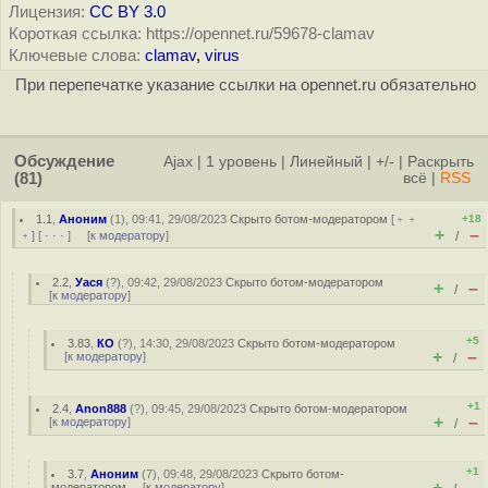
Лицензия:
CC BY 3.0
Короткая ссылка: https://opennet.ru/59678-clamav
Ключевые слова:
clamav
,
virus
При перепечатке указание ссылки на opennet.ru обязательно
Обсуждение
Ajax
|
1 уровень
|
Линейный
|
+/-
|
Раскрыть
(81)
всё
|
RSS
1.1
,
Аноним
(
1
), 09:41, 29/08/2023
Скрыто ботом-модератором
[
﹢﹢
+18
+
–
﹢
] [
· · ·
] [
к модератору
]
/
2.2
,
Уася
(
?
), 09:42, 29/08/2023
Скрыто ботом-модератором
+
–
/
[
к модератору
]
+5
3.83
,
КО
(
?
), 14:30, 29/08/2023
Скрыто ботом-модератором
+
–
[
к модератору
]
/
+1
2.4
,
Anon888
(
?
), 09:45, 29/08/2023
Скрыто ботом-модератором
+
–
[
к модератору
]
/
+1
3.7
,
Аноним
(
7
), 09:48, 29/08/2023
Скрыто ботом-
+
–
модератором
[
к модератору
]