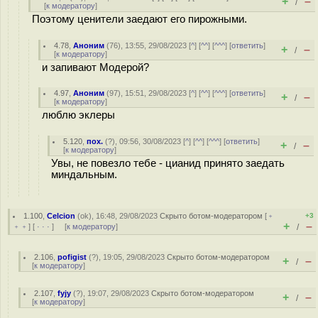
+
–
/
[
к модератору
]
Поэтому ценители заедают его пирожными.
4.78
,
Аноним
(
76
), 13:55, 29/08/2023 [
^
] [
^^
] [
^^^
] [
ответить
]
+
–
/
[
к модератору
]
и запивают Модерой?
4.97
,
Аноним
(
97
), 15:51, 29/08/2023 [
^
] [
^^
] [
^^^
] [
ответить
]
+
–
/
[
к модератору
]
люблю эклеры
5.120
,
пох.
(
?
), 09:56, 30/08/2023 [
^
] [
^^
] [
^^^
] [
ответить
]
+
–
/
[
к модератору
]
Увы, не повезло тебе - цианид принято заедать
миндальным.
1.100
,
Celcion
(
ok
), 16:48, 29/08/2023
Скрыто ботом-модератором
[
﹢
+3
+
–
﹢﹢
] [
· · ·
] [
к модератору
]
/
2.106
,
pofigist
(
?
), 19:05, 29/08/2023
Скрыто ботом-модератором
+
–
/
[
к модератору
]
2.107
,
fyjy
(
?
), 19:07, 29/08/2023
Скрыто ботом-модератором
+
–
/
[
к модератору
]