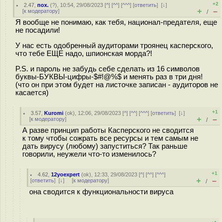
+2
2.47
,
пох.
(
?
), 10:54, 29/08/2023 [
^
] [
^^
] [
^^^
] [
ответить
]
[
↓
]
+
–
[
к модератору
]
/
Я вообще не понимаю, как тебя, национал-предателя, еще
не посадили!
У нас есть одобренный аудиторами троянец касперского,
что тебе ЕЩЕ надо, шпионская морда?!
P.S. и пароль не забудь себе сделать из 16 символов
буквы-БУКВЫ-цифры-$#!@%$ и менять раз в три дня!
(что он при этом будет на листочке записан - аудиторов не
касается)
+1
3.57
,
Kuromi
(
ok
), 12:06, 29/08/2023 [
^
] [
^^
] [
^^^
] [
ответить
]
[
↓
]
+
–
[
к модератору
]
/
А разве принцип работы Касперского не сводится
к тому чтобы сожрать все ресурсы и тем самым не
дать вирусу (любому) запуститься? Так раньше
говорили, неужели что-то изменилось?
+1
4.62
,
12yoexpert
(
ok
), 12:33, 29/08/2023 [
^
] [
^^
] [
^^^
]
+
–
[
ответить
]
[
↓
] [
к модератору
]
/
она сводится к функциональности вируса