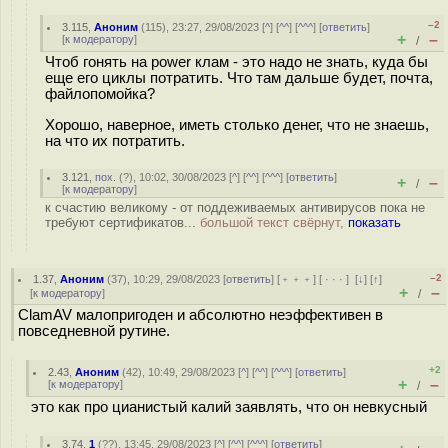
–2
3.115
,
Аноним
(
115
), 23:27, 29/08/2023 [
^
] [
^^
] [
^^^
] [
ответить
]
+
–
[
к модератору
]
/
Чтоб гонять на power клам - это надо не знать, куда бы
еще его циклы потратить. Что там дальше будет, почта,
файлопомойка?
Хорошо, наверное, иметь столько денег, что не знаешь,
на что их потратить.
3.121
,
пох.
(
?
), 10:02, 30/08/2023 [
^
] [
^^
] [
^^^
] [
ответить
]
+
–
/
[
к модератору
]
к счастию великому - от поддеживаемых антивирусов пока не
требуют сертификатов...
большой текст свёрнут,
показать
–2
1.37
,
Аноним
(
37
), 10:29, 29/08/2023 [
ответить
] [
﹢﹢﹢
] [
· · ·
]
[
↓
] [
↑
]
+
–
[
к модератору
]
/
ClamAV малопригоден и абсолютно неэффективен в
повседневной рутине.
+2
2.43
,
Аноним
(
42
), 10:49, 29/08/2023 [
^
] [
^^
] [
^^^
] [
ответить
]
+
–
[
к модератору
]
/
это как про цианистый калий заявлять, что он невкусный
3.74
,
1
(
??
), 13:45, 29/08/2023 [
^
] [
^^
] [
^^^
] [
ответить
]