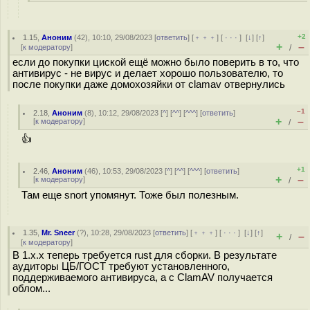
+2
1.15
,
Аноним
(
42
), 10:10, 29/08/2023 [
ответить
] [
﹢﹢﹢
] [
· · ·
]
[
↓
] [
↑
]
+
–
[
к модератору
]
/
если до покупки циской ещё можно было поверить в то, что
антивирус - не вирус и делает хорошо пользователю, то
после покупки даже домохозяйки от clamav отвернулись
–1
2.18
,
Аноним
(
8
), 10:12, 29/08/2023 [
^
] [
^^
] [
^^^
] [
ответить
]
+
–
[
к модератору
]
/
👍
+1
2.46
,
Аноним
(
46
), 10:53, 29/08/2023 [
^
] [
^^
] [
^^^
] [
ответить
]
+
–
[
к модератору
]
/
Там еще snort упомянут. Тоже был полезным.
1.35
,
Mr. Sneer
(
?
), 10:28, 29/08/2023 [
ответить
] [
﹢﹢﹢
] [
· · ·
]
[
↓
] [
↑
]
+
–
/
[
к модератору
]
В 1.х.х теперь требуется rust для сборки. В результате
аудиторы ЦБ/ГОСТ требуют установленного,
поддерживаемого антивируса, а с ClamAV получается
облом...