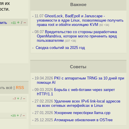
ля их
Важное
ости.
-
11.07
GhostLock, BadEpoll и Januscape -
уязвимости в ядре Linux, позволяющие получить
+
–
вить
/
+11
права root и обойти изоляцию KVM
(82 +34)
-
08.07
Вредительство со стороны разработчика
OpenMandriva, которое могло причинить вред
пользователям
(107 +34)
-
Сводка событий за 2025 год
Советы
-
19.04.2026
PKI с аппаратным TRNG за 10 дней при
помощи AI
ть всё
|
RSS
-
09.03.2026
Борьба с web-ботами через запрет
HTTP/1.1
+
–
/
–7
-
27.02.2026
Удаление всех IPv6 link-local адресов
на всех сетевых интерфейсах в Linux
-
27.01.2026
Ускорение пересборки llama.cpp
+
–
/
+25
-
25.12.2025
Атомарные обновления в OSTree