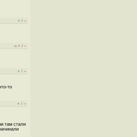
+
–
/
+
–
/
–1
+
–
/
что-то
+
–
/
ни там стали
 начинали