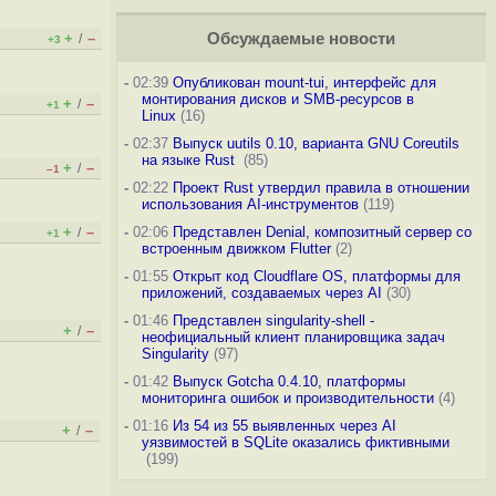
+
–
Обсуждаемые новости
/
+3
-
02:39
Опубликован mount-tui, интерфейс для
монтирования дисков и SMB-ресурсов в
+
–
/
+1
Linux
(16)
-
02:37
Выпуск uutils 0.10, варианта GNU Coreutils
на языке Rust
(85)
+
–
/
–1
-
02:22
Проект Rust утвердил правила в отношении
использования AI-инструментов
(119)
+
–
-
02:06
Представлен Denial, композитный сервер со
/
+1
встроенным движком Flutter
(2)
-
01:55
Открыт код Cloudflare OS, платформы для
приложений, создаваемых через AI
(30)
-
01:46
Представлен singularity-shell -
+
–
/
неофициальный клиент планировщика задач
Singularity
(97)
-
01:42
Выпуск Gotcha 0.4.10, платформы
мониторинга ошибок и производительности
(4)
-
01:16
Из 54 из 55 выявленных через AI
+
–
/
уязвимостей в SQLite оказались фиктивными
(199)