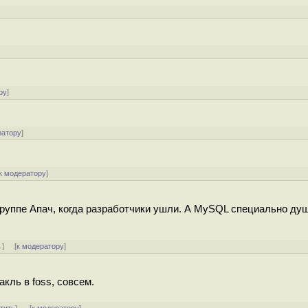
]
]
ру
]
ратору
]
к модератору
]
руппе Апач, когда разработчики ушли. А MySQL специально душ
↓
] [
к модератору
]
акль в foss, совсем.