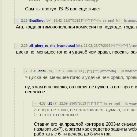
Сам ты протух, IS-IS вон еще живет.
2.15
,
BratSinot
(
ok
), 19:42, 23/07/2013 [
^
] [
^^
] [
^^^
] [
ответить
]
[
↑
] [
к моде
Ага, когда антимонопольная комиссия на подходе, тогда 
2.29
,
all_glory_to_the_hypnotoad
(
ok
), 21:03, 23/07/2013 [
^
] [
^^
] [
^^^
] [
отве
циска не меньшее гогно и удачьё чем оракл, проекты за
3.31
,
arisu
(
ok
), 21:13, 23/07/2013 [
^
] [
^^
] [
^^^
] [
ответить
]
[
к модера
> циска не меньшее гогно и удачьё чем оракл, прое
ну, хлам и не жалко, он нафиг не нужен. а вот про с
неплохое.
4.37
,
t28
(
?
), 22:59, 23/07/2013 [
^
] [
^^
] [
^^^
] [
ответить
]
[
к моде
> снорт не знаю, не пользовался. думаю, что ра
> то что-то неплохое.
Ставил его на прошлой конторе в 2003-м сначала
называться?), а затем как средство защиты web
работать с 6-ти вечера до 8-ми утра.