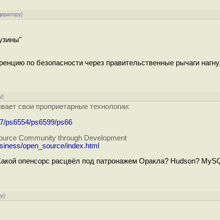
дератору
]
узины"
нференцию по безопасности через правительственные рычаги нагну
у
]
ывает свои проприетарные технологии:
537/ps6554/ps6599/ps66
Source Community through Development
siness/open_source/index.html
? Какой опенсорс расцвёл под патронажем Оракла? Hudson? MyS
ру
]