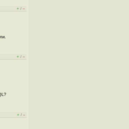
+
–
/
ли.
+
–
/
QL?
+
–
/