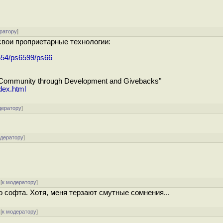
ратору
]
свои проприетарные технологии:
6554/ps6599/ps66
 Community through Development and Givebacks"
dex.html
дератору
]
одератору
]
[
к модератору
]
о софта. Хотя, меня терзают смутные сомнения...
[
к модератору
]