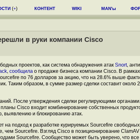
ОСТИ
(
+
)
КОНТЕНТ
WIKI
MAN'ы
ФО
ерешли в руки компании Cisco
вободных проектов, как система обнаружения атак
Snort
, ант
ack
,
сообщила
о продаже бизнеса компании Cisco. В рамках
urcefire по 76 долларов за акцию, что на 28.6% выше факт
ик. Таким образом, в сумме размер сделки составит около 2
аний. После утверждения сделки регулирующими органами, 
В планы Cisco входит комбинирование собственных продукт
ю, выявлению и блокированию атак.
ет на подход к разработке курируемых Sourcefire свободных
, чем Sourcefire. Взгляд Cisco в позиционирование ClamAV 
дами Sourcefire. Сообщество может быть уверено, что все