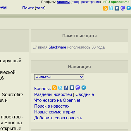
Профиль:
Аноним
(
вход
|
регистрация
)
неRU
opennet.me
РУМ
Поиск
(
теги
)
Памятные даты
17 июля
Slackware
исполнилось 33 года
ивирусный
Навигация
ической
.6
Каналы:
Sourcefire
Разделы новостей
|
Сводные
ов и
Что нового на OpenNet
Поиск в новостях
Новые комментарии
 проектов -
Добавить свою новость
и Snort на
 открытые