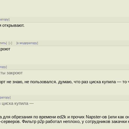
ратору
]
и открывают.
тить
]
[
↓
] [
к модератору
]
кроют
тору
]
кты закроют
норт не знаю, не пользовался. думаю, что раз циска купила — то 
ратору
]
з циска купила —
 для обрезания по времени ed2k и прочих Napster-ов (или как о
-серверов. Фильтр p2p работал неплохо, у сотрудников закачки