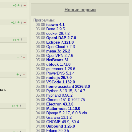
+
–
/
+5
Новые версии
Программы:
+
–
/
+14
06.08
icewm 4.1
06.08
Deno 2.9.5
06.08
docker 29.7.2
06.08
OpenLDAP 2.7.0
+
–
/
+1
06.08
Eclipse 7.121.0
06.08
OpenCloud 7.2.3
06.08
mesa 3d 26.2
05.08
OpenVPN 2.7.6
+
–
/
05.08
NetBeans 31
05.08
ublock 1.73.0
05.08
gstreamer 1.28.6
05.08
PowerDNS 5.1.4
+
–
/
05.08
node.js 26.7.0
05.08
VSCode 1.132.0
05.08
home-assistant 2026.8.0
ат.
05.08
Python 3.13.15, 3.14.7
05.08
hyprland 0.56.2
05.08
Chrome 151.0.7922.75
04.08
Electron 43.3.0
+
–
/
+2
04.08
Mattermost 11.10.0
04.08
Django 5.2.17, 6.0.8
vln
04.08
Grafana 13.1.2
04.08
GNOME 49.9, 50.4
04.08
Unbound 1.26.0
04.08
Erlang 29.0.5