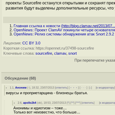
проекты Sourcefire останутся открытыми и сохранят пре
развития будут выделены дополнительные ресурсы, что 
Главная ссылка к новости (
http://blog.clamav.net/2013/07..
OpenNews: Проект ClamAV покинули четыре основателя
OpenNews: Релиз системы обнаружения атак Snort 2.9.2
Лицензия:
CC BY 3.0
Короткая ссылка: https://opennet.ru/37498-sourcefire
Ключевые слова:
sourcefire
,
clamav
,
snort
При перепечатке указа
Обсуждение
(68)
1.1
,
Аноним
(
-
), 18:32, 23/07/2013 [
ответить
] [
﹢﹢﹢
] [
· · ·
]
[
↓
] [
к модератору
вирусы и проприетарщина - близнецы братья.
2.6
,
apollo2k4
(
ok
), 18:53, 23/07/2013 [
^
] [
^^
] [
^^^
] [
ответить
]
[
к модерато
Анонимы и идиотизм – тоже…
Только вот неизвестно, что больше…