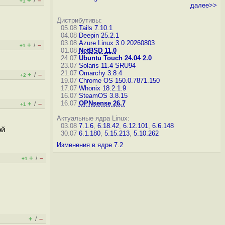
+
–
/
+1
далее>>
Дистрибутивы:
05.08
Tails 7.10.1
04.08
Deepin 25.2.1
03.08
Azure Linux 3.0.20260803
+
–
/
+1
01.08
NetBSD 11.0
24.07
Ubuntu Touch 24.04 2.0
23.07
Solaris 11.4 SRU94
21.07
Omarchy 3.8.4
+
–
/
+2
19.07
Chrome OS 150.0.7871.150
17.07
Whonix 18.2.1.9
16.07
SteamOS 3.8.15
16.07
OPNsense 26.7
+
–
/
+1
Актуальные ядра Linux:
03.08
7.1.6
,
6.18.42
,
6.12.101
,
6.6.148
ой
30.07
6.1.180
,
5.15.213
,
5.10.262
Изменения в ядре 7.2
+
–
/
+1
+
–
/