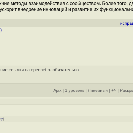
жние методы взаимодействия с сообществом. Более того, д
ускорит внедрение инноваций и развитие их функциональн
испра
.
)
ние ссылки на opennet.ru обязательно
Ajax
|
1 уровень
|
Линейный
|
+/-
|
Раскры
]
ру
]