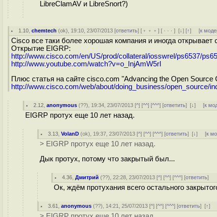
LibreClamAV и LibreSnort?)
1.10
,
chemtech
(
ok
), 19:10, 23/07/2013 [
ответить
] [
﹢﹢﹢
] [
· · ·
]
[
↓
] [
↑
] [
к моде
Cisco все таки более хорошая компания и иногда открывает 
Открытие EIGRP:
http://www.cisco.com/en/US/prod/collateral/iosswrel/ps6537/ps
http://www.youtube.com/watch?v=o_InjAmW5rI
Плюс статья на сайте cisco.com "Advancing the Open Source
http://www.cisco.com/web/about/doing_business/open_source/in
2.12
,
anonymous
(
??
), 19:34, 23/07/2013 [
^
] [
^^
] [
^^^
] [
ответить
]
[
↓
] [
к мо
EIGRP протух еще 10 лет назад.
3.13
,
VolanD
(
ok
), 19:37, 23/07/2013 [
^
] [
^^
] [
^^^
] [
ответить
]
[
↓
] [
к м
> EIGRP протух еще 10 лет назад.
Дык протух, потому что закрытый был...
4.36
,
Дмитрий
(
??
), 22:28, 23/07/2013 [
^
] [
^^
] [
^^^
] [
ответить
]
Ок, ждём протухания всего остального закрытог
3.61
,
anonymous
(
??
), 14:21, 25/07/2013 [
^
] [
^^
] [
^^^
] [
ответить
]
[
↑
] 
> EIGRP протух еще 10 лет назад.