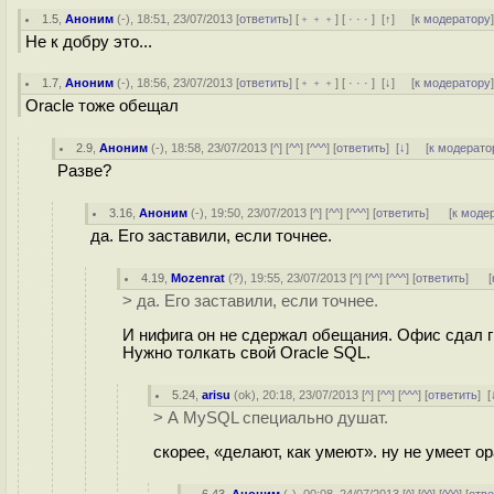
1.5
,
Аноним
(
-
), 18:51, 23/07/2013 [
ответить
] [
﹢﹢﹢
] [
· · ·
]
[
↑
] [
к модератору
Не к добру это...
1.7
,
Аноним
(
-
), 18:56, 23/07/2013 [
ответить
] [
﹢﹢﹢
] [
· · ·
]
[
↓
] [
к модератору
Oracle тоже обещал
2.9
,
Аноним
(
-
), 18:58, 23/07/2013 [
^
] [
^^
] [
^^^
] [
ответить
]
[
↓
] [
к модерато
Разве?
3.16
,
Аноним
(
-
), 19:50, 23/07/2013 [
^
] [
^^
] [
^^^
] [
ответить
]
[
к моде
да. Его заставили, если точнее.
4.19
,
Mozenrat
(
?
), 19:55, 23/07/2013 [
^
] [
^^
] [
^^^
] [
ответить
]
[
> да. Его заставили, если точнее.
И нифига он не сдержал обещания. Офис сдал г
Нужно толкать свой Oracle SQL.
5.24
,
arisu
(
ok
), 20:18, 23/07/2013 [
^
] [
^^
] [
^^^
] [
ответить
]
[
> А MySQL специально душат.
скорее, «делают, как умеют». ну не умеет ор