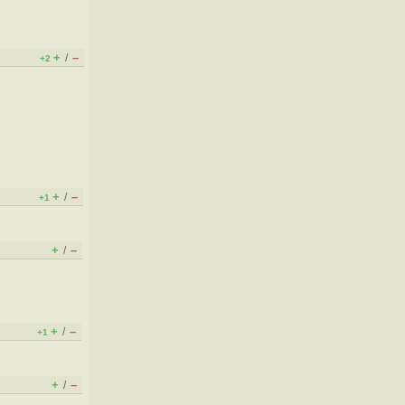
+
–
/
+2
+
–
/
+1
+
–
/
+
–
/
+1
+
–
/