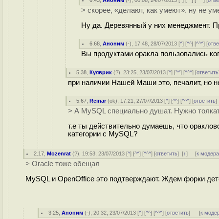
6.43
,
Аноним
(
-
), 00:08, 24/07/2013 [
^
] [
^^
] [
^^^
] [
отве
> скорее, «делают, как умеют». ну не ум
Ну да. Деревянный у них менеджмент. 
6.68
,
Аноним
(
-
), 17:48, 28/07/2013 [
^
] [
^^
] [
^^^
] [
отве
Вы продуктами оракла пользовались ко
5.38
,
Куяврик
(
?
), 23:25, 23/07/2013 [
^
] [
^^
] [
^^^
] [
ответить
при наличии Нашей Маши это, печалит, но не
5.67
,
Reinar
(
ok
), 17:21, 27/07/2013 [
^
] [
^^
] [
^^^
] [
ответить
> А MySQL специально душат. Нужно толкат
т.е ты действительно думаешь, что ораклов
категории с MySQL?
2.17
,
Mozenrat
(
?
), 19:53, 23/07/2013 [
^
] [
^^
] [
^^^
] [
ответить
]
[
↑
] [
к модер
> Oracle тоже обещал
MySQL и OpenOffice это подтверждают. Ждем форки дете
3.25
,
Аноним
(
-
), 20:32, 23/07/2013 [
^
] [
^^
] [
^^^
] [
ответить
]
[
к моде