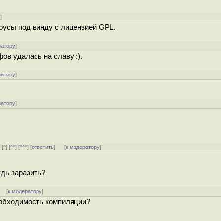
у
]
русы под винду с лицензией GPL.
ратору
]
в удалась на славу :).
ратору
]
ратору
]
 [
^
] [
^^
] [
^^^
] [
ответить
]
[
к модератору
]
удь заразить?
]
[
к модератору
]
еобходимость компиляции?