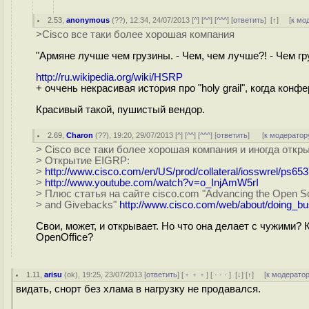
2.53
,
anonymous
(
??
), 12:34, 24/07/2013 [
^
] [
^^
] [
^^^
] [
ответить
]
[
↑
] [
к мо
>Cisco все таки более хорошая компания
"Армяне лучше чем грузины. - Чем, чем лучше?! - Чем гр
http://ru.wikipedia.org/wiki/HSRP
+ оччень некрасивая история про "holy grail", когда ко
Красивый такой, пушистый вендор.
2.69
,
Charon
(
??
), 19:20, 29/07/2013 [
^
] [
^^
] [
^^^
] [
ответить
]
[
к модератор
> Cisco все таки более хорошая компания и иногда откр
> Открытие EIGRP:
>
http://www.cisco.com/en/US/prod/collateral/iosswrel/ps6
>
http://www.youtube.com/watch?v=o_InjAmW5rI
> Плюс статья на сайте cisco.com "Advancing the Open 
> and Givebacks"
http://www.cisco.com/web/about/doing_bu
Свои, может, и открывает. Но что она делает с чужими
OpenOffice?
1.11
,
arisu
(
ok
), 19:25, 23/07/2013 [
ответить
] [
﹢﹢﹢
] [
· · ·
]
[
↓
] [
↑
] [
к модерато
видать, снорт без хлама в нагрузку не продавался.