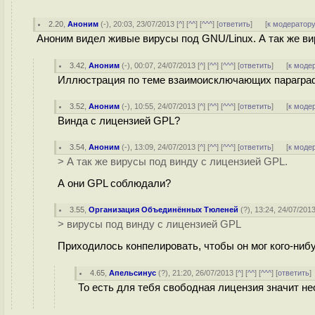
2.20
,
Аноним
(
-
), 20:03, 23/07/2013 [
^
] [
^^
] [
^^^
] [
ответить
]
[
к модератор
Аноним видел живые вирусы под GNU/Linux. А так же ви
3.42
,
Аноним
(
-
), 00:07, 24/07/2013 [
^
] [
^^
] [
^^^
] [
ответить
]
[
к моде
Иллюстрация по теме взаимоисключающих параграфо
3.52
,
Аноним
(
-
), 10:55, 24/07/2013 [
^
] [
^^
] [
^^^
] [
ответить
]
[
к моде
Винда с лицензией GPL?
3.54
,
Аноним
(
-
), 13:09, 24/07/2013 [
^
] [
^^
] [
^^^
] [
ответить
]
[
к моде
> А так же вирусы под винду с лицензией GPL.
А они GPL соблюдали?
3.55
,
Организация Объединённых Тюленей
(
?
), 13:24, 24/07/2013
> вирусы под винду с лицензией GPL
Приходилось конпелировать, чтобы он мог кого-ниб
4.65
,
Апельсинус
(
?
), 21:20, 26/07/2013 [
^
] [
^^
] [
^^^
] [
ответить
То есть для тебя свободная лицензия значит н