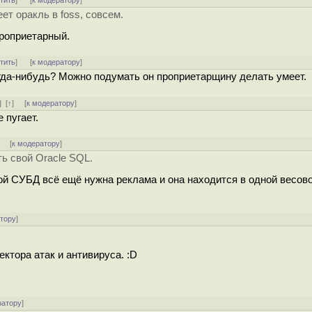
тить
]
[
к модератору
]
еет оракль в foss, совсем.
Проприетарный.
тить
]
[
к модератору
]
гда-нибудь? Можно подумать он проприетарщину делать умеет.
]
[
↑
] [
к модератору
]
 пугает.
]
[
к модератору
]
ь свой Oracle SQL.
ой СУБД всё ещё нужна реклама и она находится в одной весов
атору
]
ктора атак и антивируса. :D
ратору
]