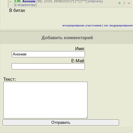
2.99
,
Аноним
(
99
), 13:54, 28/08/2023 [
^
] [
^^
] [
^^^
] [
ответить
]
+
–
/
[
к модератору
]
В битах
игнорирование участников
|
лог модерирования
Добавить комментарий
Имя:
E-Mail:
Текст: