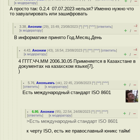
+
–
/
[
к модератору
]
А просто так: 0.2.4 07.07.2023 нельзя? Именно нужно что
то завуалировать или зашифровать
–2
3.38
,
Аноним
(
29
), 15:49, 23/08/2023 [
^
] [
^^
] [
^^^
] [
ответить
]
+
–
[
к модератору
]
/
В информатике принято Год.Месяц.День
–4
4.43
,
Аноним
(
43
), 16:54, 23/08/2023 [
^
] [
^^
] [
^^^
] [
ответить
]
+
–
[
к модератору
]
/
4 ГГГГ.ЧЧ.ММ 2006.30.05 Применяется в Казахстане в
документах на казахском языке[7].
)
5.76
,
Аноньимъ
(
ok
), 22:45, 23/08/2023 [
^
] [
^^
] [
^^^
]
+
–
/
[
ответить
]
[
к модератору
]
Есть международный стандарт ISO 8601
6.95
,
Аноним
(
95
), 22:54, 24/08/2023 [
^
] [
^^
] [
^^^
]
+
–
/
[
ответить
]
[
к модератору
]
>Есть международный стандарт ISO 8601
к черту ISO, есть же православный юникс тайм!