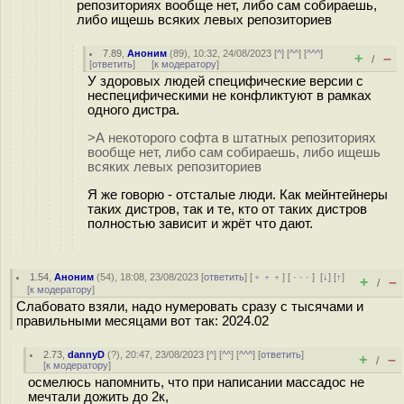
репозиториях вообще нет, либо сам собираешь,
либо ищешь всяких левых репозиториев
7.89
,
Аноним
(
89
), 10:32, 24/08/2023 [
^
] [
^^
] [
^^^
]
+
–
/
[
ответить
]
[
к модератору
]
У здоровых людей специфические версии с
неспецифическими не конфликтуют в рамках
одного дистра.
>А некоторого софта в штатных репозиториях
вообще нет, либо сам собираешь, либо ищешь
всяких левых репозиториев
Я же говорю - отсталые люди. Как мейнтейнеры
таких дистров, так и те, кто от таких дистров
полностью зависит и жрёт что дают.
1.54
,
Аноним
(
54
), 18:08, 23/08/2023 [
ответить
] [
﹢﹢﹢
] [
· · ·
]
[
↓
] [
↑
]
+
–
/
[
к модератору
]
Слабовато взяли, надо нумеровать сразу с тысячами и
правильными месяцами вот так: 2024.02
2.73
,
dannyD
(
?
), 20:47, 23/08/2023 [
^
] [
^^
] [
^^^
] [
ответить
]
+
–
/
[
к модератору
]
осмелюсь напомнить, что при написании массадос не
мечтали дожить до 2к,