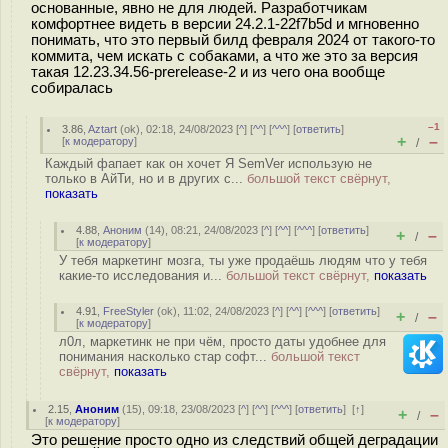
основанные, явно не для людей. Разработчикам
комфортнее видеть в версии 24.2.1-22f7b5d и мгновенно
понимать, что это первый билд февраля 2024 от такого-то
коммита, чем искать с собаками, а что же это за версия
такая 12.23.34.56-prerelease-2 и из чего она вообще
собиралась
–1
3.86
,
Aztart
(
ok
), 02:18, 24/08/2023 [
^
] [
^^
] [
^^^
] [
ответить
]
+
–
[
к модератору
]
/
Каждый фапает как он хочет Я SemVer использую не
только в АйТи, но и в других с...
большой текст свёрнут,
показать
4.88
,
Аноним
(
14
), 08:21, 24/08/2023 [
^
] [
^^
] [
^^^
] [
ответить
]
+
–
/
[
к модератору
]
У тебя маркетинг мозга, ты уже продаёшь людям что у тебя
какие-то исследования и...
большой текст свёрнут,
показать
4.91
,
FreeStyler
(
ok
), 11:02, 24/08/2023 [
^
] [
^^
] [
^^^
] [
ответить
]
+
–
/
[
к модератору
]
л0л, маркетинк не при чём, просто даты удобнее для
понимания насколько стар софт...
большой текст
свёрнут,
показать
2.15
,
Аноним
(
15
), 09:18, 23/08/2023 [
^
] [
^^
] [
^^^
] [
ответить
]
[
↑
]
+
–
/
[
к модератору
]
Это решение просто одно из следствий общей деградации