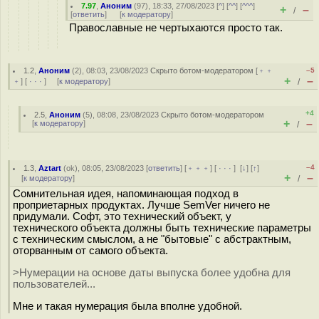
7.97
,
Аноним
(
97
), 18:33, 27/08/2023 [
^
] [
^^
] [
^^^
]
+
–
/
[
ответить
]
[
к модератору
]
Православные не чертыхаются просто так.
1.2
,
Аноним
(
2
), 08:03, 23/08/2023
Скрыто ботом-модератором
[
﹢﹢
–5
+
–
﹢
] [
· · ·
] [
к модератору
]
/
+4
2.5
,
Аноним
(
5
), 08:08, 23/08/2023
Скрыто ботом-модератором
+
–
[
к модератору
]
/
–4
1.3
,
Aztart
(
ok
), 08:05, 23/08/2023 [
ответить
] [
﹢﹢﹢
] [
· · ·
]
[
↓
] [
↑
]
+
–
[
к модератору
]
/
Сомнительная идея, напоминающая подход в
проприетарных продуктах. Лучше SemVer ничего не
придумали. Софт, это технический объект, у
технического объекта должны быть технические параметры
с техническим смыслом, а не "бытовые" с абстрактным,
оторванным от самого объекта.
>Нумерации на основе даты выпуска более удобна для
пользователей...
Мне и такая нумерация была вполне удобной.