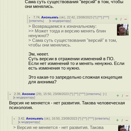
Сама суть существования "версий" в том, чтобы
они менялись.
7.74
,
Аноньимъ
(
ok
), 22:42, 23/08/2023 [
^
] [
^^
] [
^^^
]
+
–
/
[
ответить
]
[
к модератору
]
> Возвращаемся к изначальному:
>> Может тогда и версию менять блин
ненужно!?
> Сама суть существования "версий" в том,
чтобы они менялись.
Эм, нееет.
Суть версии в отражении изменений в ПО.
Если нет изменений то и менять ненужно. Если
есть изменения то нужно.
Это какая-то запредельно сложная концепция
для анонима?
2.39
,
Аноним
(
29
), 15:50, 23/08/2023 [
^
] [
^^
] [
^^^
] [
ответить
]
[
↑
]
+
–
/
[
к модератору
]
Версия не меняется - нет развития. Такова человеческая
психология.
3.42
,
Аноньимъ
(
ok
), 16:50, 23/08/2023 [
^
] [
^^
] [
^^^
] [
ответить
]
+
–
/
[
к модератору
]
> Версия не меняется - нет развития. Такова