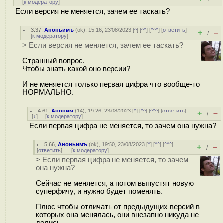
[
к модератору
]
Если версия не меняется, зачем ее таскать?
3.37
,
Аноньимъ
(
ok
), 15:16, 23/08/2023 [
^
] [
^^
] [
^^^
] [
ответить
]
+
–
/
[
к модератору
]
> Если версия не меняется, зачем ее таскать?
Странный вопрос.
Чтобы знать какой оно версии?
И не меняется только первая цифра что вообще-то
НОРМАЛЬНО.
4.61
,
Аноним
(
14
), 19:26, 23/08/2023 [
^
] [
^^
] [
^^^
] [
ответить
]
+
–
/
[
↓
] [
к модератору
]
Если первая цифра не меняется, то зачем она нужна?
5.66
,
Аноньимъ
(
ok
), 19:50, 23/08/2023 [
^
] [
^^
] [
^^^
]
+
–
/
[
ответить
]
[
к модератору
]
> Если первая цифра не меняется, то зачем
она нужна?
Сейчас не меняется, а потом выпустят новую
суперфичу, и нужно будет поменять.
Плюс чтобы отличать от предыдущих версий в
которых она менялась, они внезапно никуда не
делись.