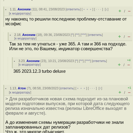
1.11
,
Аноним
(
11
), 08:41, 23/08/2023 [
ответить
] [
﹢﹢﹢
] [
· · ·
]
[
↓
]
+
–
/
[
к модератору
]
ну наконец то решили последнюю проблему-отставание от
мсофис
2.18
,
Аноним
(
18
), 09:36, 23/08/2023 [
^
] [
^^
] [
^^^
] [
ответить
]
+
–
/
[
к модератору
]
Так за тем не угнаться - уже 365. А там и 366 на подходе.
Или не это, по Вашему, индикатор совершенства?
+4
3.23
,
Аноним
(
23
), 10:21, 23/08/2023 [
^
] [
^^
] [
^^^
] [
ответить
]
+
–
[
к модератору
]
/
365 2023.12.3 turbo deluxe
+1
1.13
,
Атон
(
?
), 08:58, 23/08/2023 [
ответить
] [
﹢﹢﹢
] [
· · ·
]
[
↑
]
+
–
[
к модератору
]
/
> Для разработчиков новая схема подходит из-за плановой
модели подготовки выпусков, при которой дата следующего
релиза изначально известна (релизы LibreOffice выходят в
феврале и августе).
А до изменения схемы нумерации разработчики не знали
запланированных дат релизов?
Что ж, это многое объясняет.