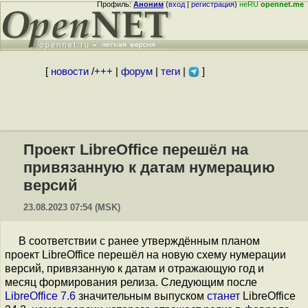
Профиль:
Аноним
(
вход
|
регистрация
)
неRU
opennet.me
[
новости
/
+++
|
форум
|
теги
|
]
Проект LibreOffice перешёл на
привязанную к датам нумерацию
версий
23.08.2023 07:54 (MSK)
В соответствии с ранее утверждённым планом
проект LibreOffice перешёл на новую схему нумерации
версий, привязанную к датам и отражающую год и
месяц формирования релиза. Следующим после
LibreOffice 7.6
значительным выпуском
станет
LibreOffice