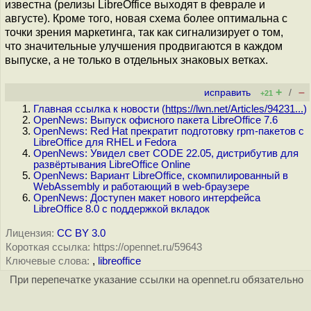
известна (релизы LibreOffice выходят в феврале и
августе). Кроме того, новая схема более оптимальна с
точки зрения маркетинга, так как сигнализирует о том,
что значительные улучшения продвигаются в каждом
выпуске, а не только в отдельных знаковых ветках.
+
–
исправить
/
+21
Главная ссылка к новости (
https://lwn.net/Articles/94231...
)
OpenNews: Выпуск офисного пакета LibreOffice 7.6
OpenNews: Red Hat прекратит подготовку rpm-пакетов с
LibreOffice для RHEL и Fedora
OpenNews: Увидел свет CODE 22.05, дистрибутив для
развёртывания LibreOffice Online
OpenNews: Вариант LibreOffice, скомпилированный в
WebAssembly и работающий в web-браузере
OpenNews: Доступен макет нового интерфейса
LibreOffice 8.0 с поддержкой вкладок
Лицензия:
CC BY 3.0
Короткая ссылка: https://opennet.ru/59643
Ключевые слова:
,
libreoffice
При перепечатке указание ссылки на opennet.ru обязательно