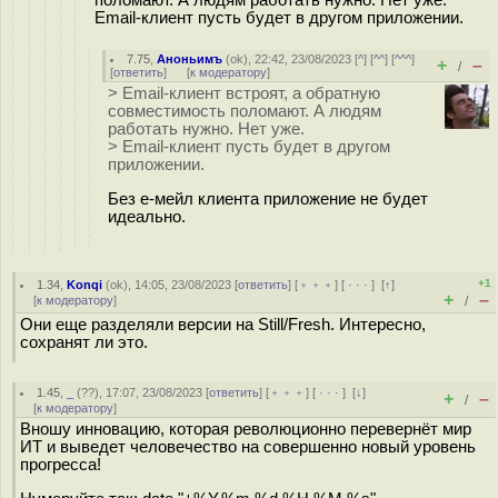
поломают. А людям работать нужно. Нет уже.
Email-клиент пусть будет в другом приложении.
7.75
,
Аноньимъ
(
ok
), 22:42, 23/08/2023 [
^
] [
^^
] [
^^^
]
+
–
/
[
ответить
]
[
к модератору
]
> Email-клиент встроят, а обратную
совместимость поломают. А людям
работать нужно. Нет уже.
> Email-клиент пусть будет в другом
приложении.
Без е-мейл клиента приложение не будет
идеально.
+1
1.34
,
Konqi
(
ok
), 14:05, 23/08/2023 [
ответить
] [
﹢﹢﹢
] [
· · ·
]
[
↑
]
+
–
[
к модератору
]
/
Они еще разделяли версии на Still/Fresh. Интересно,
сохранят ли это.
1.45
,
_
(
??
), 17:07, 23/08/2023 [
ответить
] [
﹢﹢﹢
] [
· · ·
]
[
↓
]
+
–
/
[
к модератору
]
Вношу инновацию, которая революционно перевернёт мир
ИТ и выведет человечество на совершенно новый уровень
прогресса!