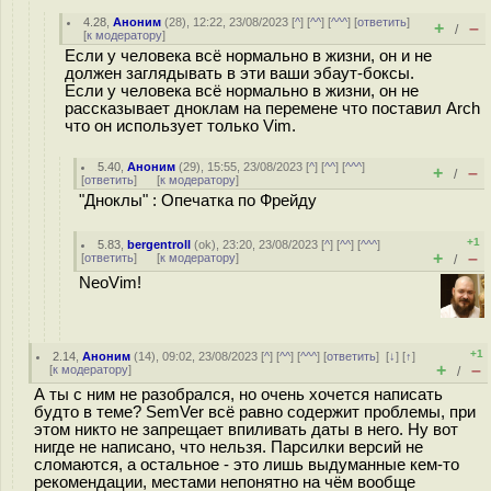
4.28
,
Аноним
(
28
), 12:22, 23/08/2023 [
^
] [
^^
] [
^^^
] [
ответить
]
+
–
/
[
к модератору
]
Если у человека всё нормально в жизни, он и не
должен заглядывать в эти ваши эбаут-боксы.
Если у человека всё нормально в жизни, он не
рассказывает дноклам на перемене что поставил Arch
что он использует только Vim.
5.40
,
Аноним
(
29
), 15:55, 23/08/2023 [
^
] [
^^
] [
^^^
]
+
–
/
[
ответить
]
[
к модератору
]
"Дноклы" : Опечатка по Фрейду
+1
5.83
,
bergentroll
(
ok
), 23:20, 23/08/2023 [
^
] [
^^
] [
^^^
]
+
–
[
ответить
]
[
к модератору
]
/
NeoVim!
+1
2.14
,
Аноним
(
14
), 09:02, 23/08/2023 [
^
] [
^^
] [
^^^
] [
ответить
]
[
↓
] [
↑
]
+
–
[
к модератору
]
/
А ты с ним не разобрался, но очень хочется написать
будто в теме? SemVer всё равно содержит проблемы, при
этом никто не запрещает впиливать даты в него. Ну вот
нигде не написано, что нельзя. Парсилки версий не
сломаются, а остальное - это лишь выдуманные кем-то
рекомендации, местами непонятно на чём вообще