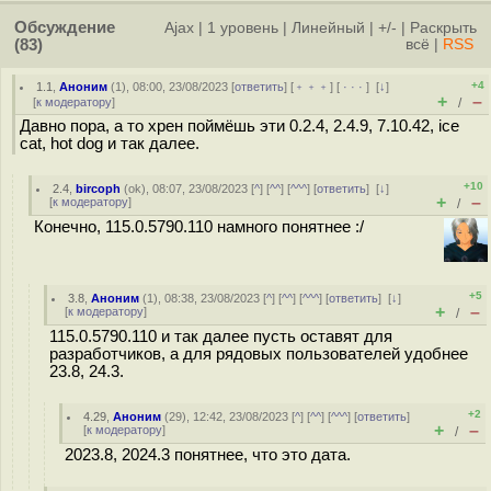
Обсуждение
Ajax
|
1 уровень
|
Линейный
|
+/-
|
Раскрыть
(83)
всё
|
RSS
+4
1.1
,
Аноним
(
1
), 08:00, 23/08/2023 [
ответить
] [
﹢﹢﹢
] [
· · ·
]
[
↓
]
+
–
[
к модератору
]
/
Давно пора, а то хрен поймёшь эти 0.2.4, 2.4.9, 7.10.42, ice
cat, hot dog и так далее.
+10
2.4
,
bircoph
(
ok
), 08:07, 23/08/2023 [
^
] [
^^
] [
^^^
] [
ответить
]
[
↓
]
+
–
[
к модератору
]
/
Конечно, 115.0.5790.110 намного понятнее :/
+5
3.8
,
Аноним
(
1
), 08:38, 23/08/2023 [
^
] [
^^
] [
^^^
] [
ответить
]
[
↓
]
+
–
[
к модератору
]
/
115.0.5790.110 и так далее пусть оставят для
разработчиков, а для рядовых пользователей удобнее
23.8, 24.3.
+2
4.29
,
Аноним
(
29
), 12:42, 23/08/2023 [
^
] [
^^
] [
^^^
] [
ответить
]
+
–
[
к модератору
]
/
2023.8, 2024.3 понятнее, что это дата.