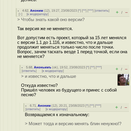
4.62
,
Аноним
(
12
), 19:27, 23/08/2023 [
^
] [
^^
] [
^^^
] [
ответить
]
+
–
/
[
↑
] [
к модератору
]
> Чтобы знать какой оно версии?
Так версия же не меняется.
Вот допустим есть проект, который за 15 лет менялся
с версии 1.1 до 1.116, и известно, что и дальше
продолжит меняться только число после точки.
Вопрос, зачем таскать везде 1 перед точкой, если она
не меняется?
5.68
,
Аноньимъ
(
ok
), 19:52, 23/08/2023 [
^
] [
^^
] [
^^^
]
+
–
/
[
ответить
]
[
к модератору
]
> и известно, что и дальше
Откуда известно?
Пришёл человек из будущего и принес с собой
песню?
6.71
,
Аноним
(
12
), 20:21, 23/08/2023 [
^
] [
^^
] [
^^^
]
+
–
/
[
ответить
]
[
к модератору
]
Возвращаемся к изначальному:
> Может тогда и версию менять блин ненужно!?