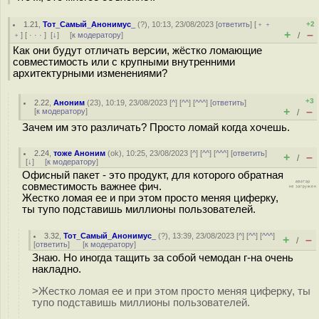
1.21
,
Тот_Самый_Анонимус_
(
?
), 10:13, 23/08/2023 [
ответить
] [
﹢﹢
+2
+
–
﹢
] [
· · ·
]
[
↓
] [
к модератору
]
/
Как они будут отличать версии, жёстко ломающие
совместимость или с крупными внутренними
архитектурными изменениями?
+3
2.22
,
Аноним
(
23
), 10:19, 23/08/2023 [
^
] [
^^
] [
^^^
] [
ответить
]
+
–
[
к модератору
]
/
Зачем им это различать? Просто ломай когда хочешь.
2.24
,
тоже Аноним
(
ok
), 10:25, 23/08/2023 [
^
] [
^^
] [
^^^
] [
ответить
]
+
–
/
[
↓
] [
к модератору
]
Офисный пакет - это продукт, для которого обратная
совместимость важнее фич.
Жестко ломая ее и при этом просто меняя циферку,
ты тупо подставишь миллионы пользователей.
3.32
,
Тот_Самый_Анонимус_
(
?
), 13:39, 23/08/2023 [
^
] [
^^
] [
^^^
]
+
–
/
[
ответить
]
[
к модератору
]
Знаю. Но иногда тащить за собой чемодан г-на очень
накладно.
>Жестко ломая ее и при этом просто меняя циферку, ты
тупо подставишь миллионы пользователей.