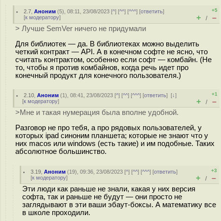
+5
2.7
,
Аноним
(
5
), 08:11, 23/08/2023 [
^
] [
^^
] [
^^^
] [
ответить
]
+
–
[
к модератору
]
/
> Лучше SemVer ничего не придумали
Для библиотек — да. В библиотеках можно выделить
четкий контракт — API. А в конечном софте не ясно, что
считать контрактом, особенно если софт — комбайн. (Не
то, чтобы я против комбайнов, когда речь идет про
конечный продукт для конечного пользователя.)
+1
2.10
,
Аноним
(
1
), 08:41, 23/08/2023 [
^
] [
^^
] [
^^^
] [
ответить
]
[
↓
]
+
–
[
к модератору
]
/
>Мне и такая нумерация была вполне удобной.
Разговор не про тебя, а про рядовых пользователей, у
которых ipad синоним планшета; которые не знают что у
них macos или windows (есть такие) и им подобные. Таких
абсолютное большинство.
+3
3.19
,
Аноним
(
19
), 09:36, 23/08/2023 [
^
] [
^^
] [
^^^
] [
ответить
]
+
–
[
к модератору
]
/
Эти люди как раньше не знали, какая у них версия
софта, так и раньше не будут — они просто не
заглядывают в эти ваши эбаут-боксы. А математику все
в школе проходили.