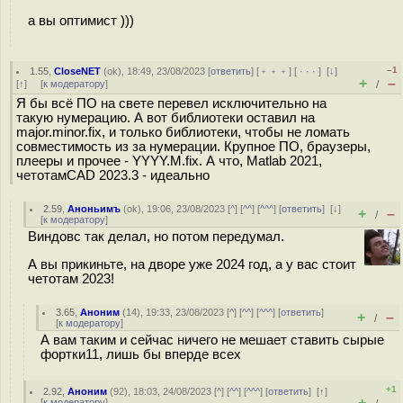
а вы оптимист )))
–1
1.55
,
CloseNET
(
ok
), 18:49, 23/08/2023 [
ответить
] [
﹢﹢﹢
] [
· · ·
]
[
↓
]
+
–
[
↑
] [
к модератору
]
/
Я бы всё ПО на свете перевел исключительно на
такую нумерацию. А вот библиотеки оставил на
major.minor.fix, и только библиотеки, чтобы не ломать
совместимость из за нумерации. Крупное ПО, браузеры,
плееры и прочее - YYYY.M.fix. А что, Matlab 2021,
четотамCAD 2023.3 - идеально
2.59
,
Аноньимъ
(
ok
), 19:06, 23/08/2023 [
^
] [
^^
] [
^^^
] [
ответить
]
[
↓
]
+
–
/
[
к модератору
]
Виндовс так делал, но потом передумал.
А вы прикиньте, на дворе уже 2024 год, а у вас стоит
четотам 2023!
3.65
,
Аноним
(
14
), 19:33, 23/08/2023 [
^
] [
^^
] [
^^^
] [
ответить
]
+
–
/
[
к модератору
]
А вам таким и сейчас ничего не мешает ставить сырые
фортки11, лишь бы вперде всех
+1
2.92
,
Аноним
(
92
), 18:03, 24/08/2023 [
^
] [
^^
] [
^^^
] [
ответить
]
[
↑
]
+
–
[
к модератору
]