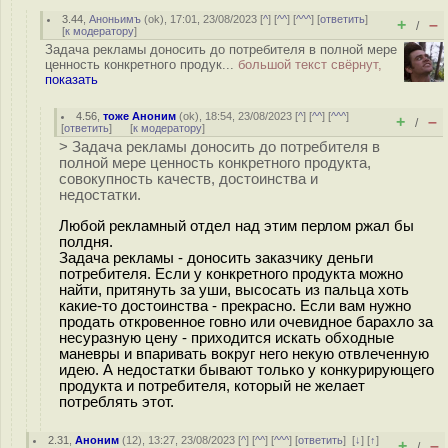
3.44
,
Аноньимъ
(
ok
), 17:01, 23/08/2023 [
^
] [
^^
] [
^^^
] [
ответить
]
+
–
/
[
к модератору
]
Задача рекламы доносить до потребителя в полной мере
ценность конкретного продук...
большой текст свёрнут,
показать
4.56
,
тоже Аноним
(
ok
), 18:54, 23/08/2023 [
^
] [
^^
] [
^^^
]
+
–
/
[
ответить
]
[
к модератору
]
> Задача рекламы доносить до потребителя в
полной мере ценность конкретного продукта,
совокупность качеств, достоинства и
недостатки.
Любой рекламный отдел над этим перлом ржал бы
полдня.
Задача рекламы - доносить заказчику деньги
потребителя. Если у конкретного продукта можно
найти, притянуть за уши, высосать из пальца хоть
какие-то достоинства - прекрасно. Если вам нужно
продать откровенное говно или очевидное барахло за
несуразную цену - приходится искать обходные
маневры и впаривать вокруг него некую отвлеченную
идею. А недостатки бывают только у конкурирующего
продукта и потребителя, который не желает
потреблять этот.
2.31
,
Аноним
(
12
), 13:27, 23/08/2023 [
^
] [
^^
] [
^^^
] [
ответить
]
[
↓
] [
↑
]
+
–
/