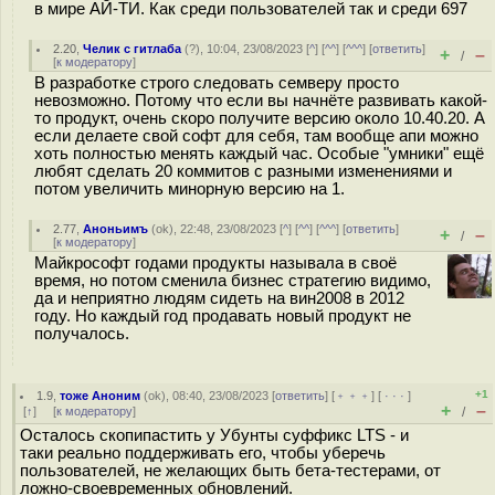
в мире АЙ-ТИ. Как среди пользователей так и среди 697
2.20
,
Челик с гитлаба
(
?
), 10:04, 23/08/2023 [
^
] [
^^
] [
^^^
] [
ответить
]
+
–
/
[
к модератору
]
В разработке строго следовать семверу просто
невозможно. Потому что если вы начнёте развивать какой-
то продукт, очень скоро получите версию около 10.40.20. А
если делаете свой софт для себя, там вообще апи можно
хоть полностью менять каждый час. Особые "умники" ещё
любят сделать 20 коммитов с разными изменениями и
потом увеличить минорную версию на 1.
2.77
,
Аноньимъ
(
ok
), 22:48, 23/08/2023 [
^
] [
^^
] [
^^^
] [
ответить
]
+
–
/
[
к модератору
]
Майкрософт годами продукты называла в своё
время, но потом сменила бизнес стратегию видимо,
да и неприятно людям сидеть на вин2008 в 2012
году. Но каждый год продавать новый продукт не
получалось.
+1
1.9
,
тоже Аноним
(
ok
), 08:40, 23/08/2023 [
ответить
] [
﹢﹢﹢
] [
· · ·
]
+
–
[
↑
] [
к модератору
]
/
Осталось скопипастить у Убунты суффикс LTS - и
таки реально поддерживать его, чтобы уберечь
пользователей, не желающих быть бета-тестерами, от
ложно-своевременных обновлений.