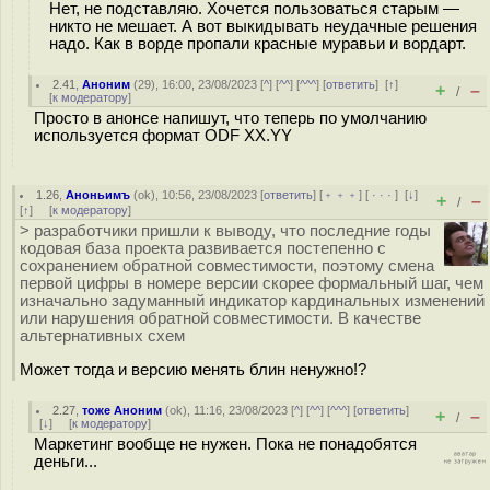
Нет, не подставляю. Хочется пользоваться старым —
никто не мешает. А вот выкидывать неудачные решения
надо. Как в ворде пропали красные муравьи и вордарт.
2.41
,
Аноним
(
29
), 16:00, 23/08/2023 [
^
] [
^^
] [
^^^
] [
ответить
]
[
↑
]
+
–
/
[
к модератору
]
Просто в анонсе напишут, что теперь по умолчанию
используется формат ODF XX.YY
1.26
,
Аноньимъ
(
ok
), 10:56, 23/08/2023 [
ответить
] [
﹢﹢﹢
] [
· · ·
]
[
↓
]
+
–
/
[
↑
] [
к модератору
]
> разработчики пришли к выводу, что последние годы
кодовая база проекта развивается постепенно с
сохранением обратной совместимости, поэтому смена
первой цифры в номере версии скорее формальный шаг, чем
изначально задуманный индикатор кардинальных изменений
или нарушения обратной совместимости. В качестве
альтернативных схем
Может тогда и версию менять блин ненужно!?
2.27
,
тоже Аноним
(
ok
), 11:16, 23/08/2023 [
^
] [
^^
] [
^^^
] [
ответить
]
+
–
/
[
↓
] [
к модератору
]
Маркетинг вообще не нужен. Пока не понадобятся
деньги...