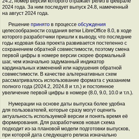
24.2, номер версии которого отражает релиз в феврале
2024 года. За ним последует выпуск 24.8, намеченный
на август 2024 года.
Решение
принято
в процессе
обсуждения
целесообразности создания ветки LibreOffice 8.0, в ходе
которого разработчики пришли к выводу, что последние
годы кодовая база проекта развивается постепенно с
сохранением обратной совместимости, поэтому смена
первой цифры в номере версии скорее формальный
шаг, чем изначально задуманный индикатор
кардинальных изменений или нарушения обратной
совместимости. В качестве альтернативных схем
рассматривалось использование формата с указанием
полного года (2024.2, 2024.8 и т.п.) и постоянное
увеличение первой цифры в номере (8.0, 9.0, 10.0 и т.п.).
Нумерации на основе даты выпуска более удобна
для пользователей, которые сразу могут оценить
актуальность используемой версии и понять время её
формирования. Для разработчиков новая схема
подходит из-за плановой модели подготовки выпусков,
при которой дата следующего релиза изначально