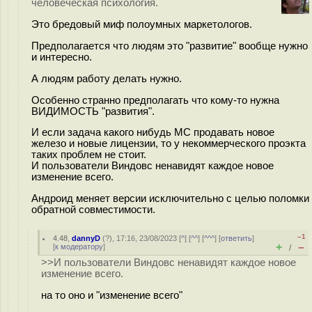
человеческая психология.
Это бредовый миф полоумных маркетологов.
Предполагается что людям это "развитие" вообще нужно
и интересно.
А людям работу делать нужно.
Особенно странно предполагать что кому-то нужна
ВИДИМОСТЬ "развития".
И если задача какого нибудь МС продавать новое
железо и новые лицензии, то у некоммерческого проэкта
таких проблем не стоит.
И пользователи Виндовс ненавидят каждое новое
изменение всего.
Андроид меняет версии исключительно с целью поломки
обратной совместимости.
–1
4.48
,
dannyD
(
?
), 17:16, 23/08/2023 [
^
] [
^^
] [
^^^
] [
ответить
]
+
–
[
к модератору
]
/
>>И пользователи Виндовс ненавидят каждое новое
изменение всего.
на то оно и "изменение всего"