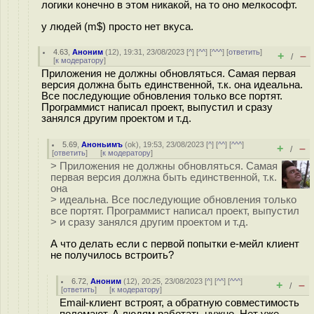
логики конечно в этом никакой, на то оно мелкософт.
у людей (m$) просто нет вкуса.
4.63
,
Аноним
(
12
), 19:31, 23/08/2023 [
^
] [
^^
] [
^^^
] [
ответить
]
+
–
/
[
к модератору
]
Приложения не должны обновляться. Самая первая
версия должна быть единственной, т.к. она идеальна.
Все последующие обновления только все портят.
Программист написал проект, выпустил и сразу
занялся другим проектом и т.д.
5.69
,
Аноньимъ
(
ok
), 19:53, 23/08/2023 [
^
] [
^^
] [
^^^
]
+
–
/
[
ответить
]
[
к модератору
]
> Приложения не должны обновляться. Самая
первая версия должна быть единственной, т.к.
она
> идеальна. Все последующие обновления только
все портят. Программист написал проект, выпустил
> и сразу занялся другим проектом и т.д.
А что делать если с первой попытки е-мейл клиент
не получилось встроить?
6.72
,
Аноним
(
12
), 20:25, 23/08/2023 [
^
] [
^^
] [
^^^
]
+
–
/
[
ответить
]
[
к модератору
]
Email-клиент встроят, а обратную совместимость