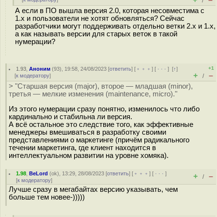
/
А если в ПО вышла версия 2.0, которая несовместима с
1.х и пользователи не хотят обновляться? Сейчас
разработчики могут поддерживать отдельно ветки 2.х и 1.х,
а как называть версии для старых веток в такой
нумерации?
+1
1.93
,
Аноним
(
93
), 19:58, 24/08/2023 [
ответить
] [
﹢﹢﹢
] [
· · ·
]
[
↑
]
+
–
[
к модератору
]
/
> "Старшая версия (major), второе — младшая (minor),
третья — мелкие изменения (maintenance, micro)."
Из этого нумерации сразу понятно, изменилось что либо
кардинально и стабильна ли версия.
А всё остальное это следствие того, как эффективные
менеджеры вмешиваться в разработку своими
представлениями о маркетинге (причём радикального
течении маркетинга, где клиент находится в
интеллектуальном развитии на уровне хомяка).
1.98
,
BeLord
(
ok
), 13:29, 28/08/2023 [
ответить
] [
﹢﹢﹢
] [
· · ·
]
+
–
/
[
к модератору
]
Лучше сразу в мегабайтах версию указывать, чем
больше тем новее-)))))