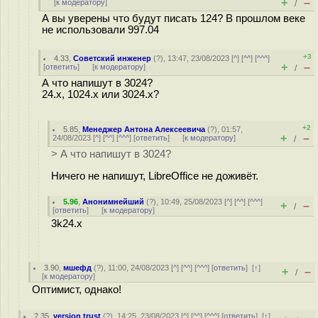
+
–
[
к модератору
]
/
А вы уверены что будут писать 124? В прошлом веке
не использовали 997.04
+3
4.33
,
Советский инженер
(
?
), 13:47, 23/08/2023 [
^
] [
^^
] [
^^^
]
+
–
[
ответить
]
[
к модератору
]
/
А что напишут в 3024?
24.х, 1024.х или 3024.х?
+2
5.85
,
Менеджер Антона Алексеевича
(
?
), 01:57,
+
–
24/08/2023 [
^
] [
^^
] [
^^^
] [
ответить
]
[
к модератору
]
/
> А что напишут в 3024?
Ничего не напишут, LibreOffice не доживёт.
5.96
,
Анонимнейший
(
?
), 10:49, 25/08/2023 [
^
] [
^^
] [
^^^
]
+
–
/
[
ответить
]
[
к модератору
]
3k24.x
3.90
,
мшефд
(
?
), 11:00, 24/08/2023 [
^
] [
^^
] [
^^^
] [
ответить
]
[
↑
]
+
–
/
[
к модератору
]
Оптимист, однако!
2.35
,
version trust
(
?
), 14:25, 23/08/2023 [
^
] [
^^
] [
^^^
] [
ответить
]
[
↑
]