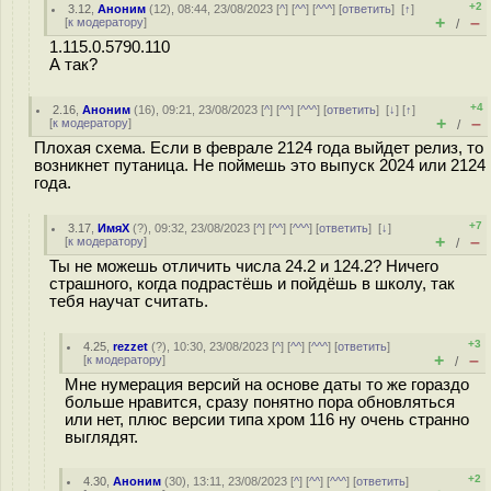
+2
3.12
,
Аноним
(
12
), 08:44, 23/08/2023 [
^
] [
^^
] [
^^^
] [
ответить
]
[
↑
]
+
–
[
к модератору
]
/
1.115.0.5790.110
А так?
+4
2.16
,
Аноним
(
16
), 09:21, 23/08/2023 [
^
] [
^^
] [
^^^
] [
ответить
]
[
↓
] [
↑
]
+
–
[
к модератору
]
/
Плохая схема. Если в феврале 2124 года выйдет релиз, то
возникнет путаница. Не поймешь это выпуск 2024 или 2124
года.
+7
3.17
,
ИмяХ
(
?
), 09:32, 23/08/2023 [
^
] [
^^
] [
^^^
] [
ответить
]
[
↓
]
+
–
[
к модератору
]
/
Ты не можешь отличить числа 24.2 и 124.2? Ничего
страшного, когда подрастёшь и пойдёшь в школу, так
тебя научат считать.
+3
4.25
,
rezzet
(
?
), 10:30, 23/08/2023 [
^
] [
^^
] [
^^^
] [
ответить
]
+
–
[
к модератору
]
/
Мне нумерация версий на основе даты то же гораздо
больше нравится, сразу понятно пора обновляться
или нет, плюс версии типа хром 116 ну очень странно
выглядят.
+2
4.30
,
Аноним
(
30
), 13:11, 23/08/2023 [
^
] [
^^
] [
^^^
] [
ответить
]