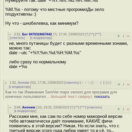
Нумеруйте так: date "+%Y.%m.%d.%H.%M.%s"
%M.%s - потому что местные прогромизДы зело
пгодуктивгны :)
Ну что - шнобелевка, как минимум?
2.51
,
Бог 8470324657642
(
?
), 17:34, 23/08/2023 [
^
] [
^^
] [
^^^
]
+
–
/
[
ответить
]
[
к модератору
]
не, много путаницы будет с разными временными зонами,
можно так:
date --utc "+%Y.%m.%d.%H.%M.%s"
либо сразу по нормальному
date +%s
1.52
,
Аноним
(
52
), 17:36, 23/08/2023 [
ответить
] [
﹢﹢﹢
] [
· · ·
]
[
↓
] [
↑
]
+
–
/
[
к модератору
]
Как-то так Изменения SemVer major version для программ для
конечных пользовател...
большой текст свёрнут,
показать
2.64
,
Аноним
(
14
), 19:32, 23/08/2023 [
^
] [
^^
] [
^^^
] [
ответить
]
+
–
/
[
к модератору
]
Расскажи мне, как сам по себе номер мажорной версии
тебе автоматически даёт понимание, КАКИЕ фичи
появились в этой версии? Никак. Но если знать, что с
третьей версии этого года либра умеет то и сё, то...