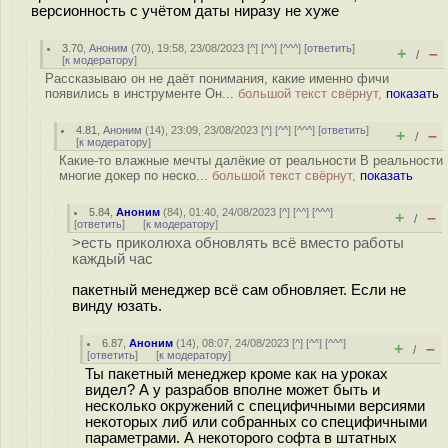
версионность с учётом даты ниразу не хуже
3.70
,
Аноним
(
70
), 19:58, 23/08/2023 [
^
] [
^^
] [
^^^
] [
ответить
]
+
–
/
[
к модератору
]
Рассказываю он не даёт понимания, какие именно фичи
появились в инструменте Он...
большой текст свёрнут,
показать
4.81
,
Аноним
(
14
), 23:09, 23/08/2023 [
^
] [
^^
] [
^^^
] [
ответить
]
+
–
/
[
к модератору
]
Какие-то влажные мечты далёкие от реальности В реальности
многие докер по неско...
большой текст свёрнут,
показать
5.84
,
Аноним
(
84
), 01:40, 24/08/2023 [
^
] [
^^
] [
^^^
]
+
–
/
[
ответить
]
[
к модератору
]
>есть приколюха обновлять всё вместо работы
каждый час
пакетный менеджер всё сам обновляет. Если не
винду юзать.
6.87
,
Аноним
(
14
), 08:07, 24/08/2023 [
^
] [
^^
] [
^^^
]
+
–
/
[
ответить
]
[
к модератору
]
Ты пакетный менеджер кроме как на уроках
видел? А у разрабов вполне может быть и
несколько окружений с специфичными версиями
некоторых либ или собранных со специфичными
параметрами. А некоторого софта в штатных