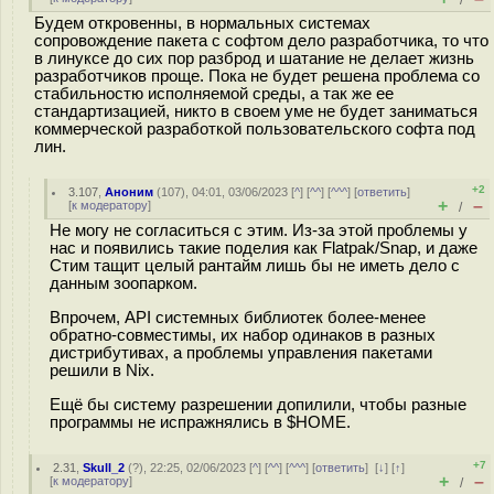
/
Будем откровенны, в нормальных системах
сопровождение пакета с софтом дело разработчика, то что
в линуксе до сих пор разброд и шатание не делает жизнь
разработчиков проще. Пока не будет решена проблема со
стабильностю исполняемой среды, а так же ее
стандартизацией, никто в своем уме не будет заниматься
коммерческой разработкой пользовательского софта под
лин.
+2
3.107
,
Аноним
(
107
), 04:01, 03/06/2023 [
^
] [
^^
] [
^^^
] [
ответить
]
+
–
[
к модератору
]
/
Не могу не согласиться с этим. Из-за этой проблемы у
нас и появились такие поделия как Flatpak/Snap, и даже
Стим тащит целый рантайм лишь бы не иметь дело с
данным зоопарком.
Впрочем, API системных библиотек более-менее
обратно-совместимы, их набор одинаков в разных
дистрибутивах, а проблемы управления пакетами
решили в Nix.
Ещё бы систему разрешении допилили, чтобы разные
программы не испражнялись в $HOME.
+7
2.31
,
Skull_2
(
?
), 22:25, 02/06/2023 [
^
] [
^^
] [
^^^
] [
ответить
]
[
↓
] [
↑
]
+
–
[
к модератору
]
/