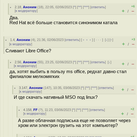
+6
2.18
,
Аноним
(
18
), 22:05, 02/06/2023 [
^
] [
^^
] [
^^^
] [
ответить
]
+
–
[
к модератору
]
/
Два.
Red Hat всё больше становится синонимом катала
+3
1.4
,
Аноним
(
4
), 21:36, 02/06/2023 [
ответить
] [
﹢﹢﹢
] [
· · ·
]
[
↓
] [
↑
]
+
–
[
к модератору
]
/
Сливают Libre Office?
2.56
,
Аноним
(
55
), 23:25, 02/06/2023 [
^
] [
^^
] [
^^^
] [
ответить
]
[
↓
]
+
–
/
[
к модератору
]
да, хотят выбить в пользу ms office, редхат давно стал
филиалом мелкомягких
3.147
,
Аноним
(
147
), 10:35, 03/06/2023 [
^
] [
^^
] [
^^^
] [
ответить
]
+
–
/
[
к модератору
]
И где скачать нативный MSO под linux?
+2
4.158
,
FF
(
?
), 11:23, 03/06/2023 [
^
] [
^^
] [
^^^
] [
ответить
]
+
–
[
к модератору
]
/
А разве облачная подписька еще не позволяет через
хром или электрон грузить на этот компьютер?
+4