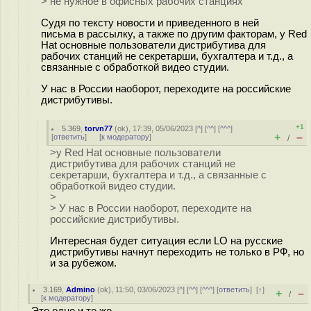
> не нужное в офисных рабочих станциях
Судя по тексту новости и приведенного в ней
письма в рассылку, а также по другим факторам, у Red
Hat основные пользователи дистрибутива для
рабочих станций не секретарши, бухгалтера и т.д., а
связанные с обработкой видео студии.
У нас в России наоборот, переходите на российские
дистрибутивы.
+1
5.369
,
torvn77
(
ok
), 17:39, 05/06/2023 [
^
] [
^^
] [
^^^
]
+
–
[
ответить
]
[
к модератору
]
/
>у Red Hat основные пользователи
дистрибутива для рабочих станций не
секретарши, бухгалтера и т.д., а связанные с
обработкой видео студии.
>
> У нас в России наоборот, переходите на
российские дистрибутивы.
Интересная будет ситуация если LO на русские
дистрибутивы начнут переходить не только в РФ, но
и за рубежом.
3.169
,
Admino
(
ok
), 11:50, 03/06/2023 [
^
] [
^^
] [
^^^
] [
ответить
]
[
↑
]
+
–
/
[
к модератору
]