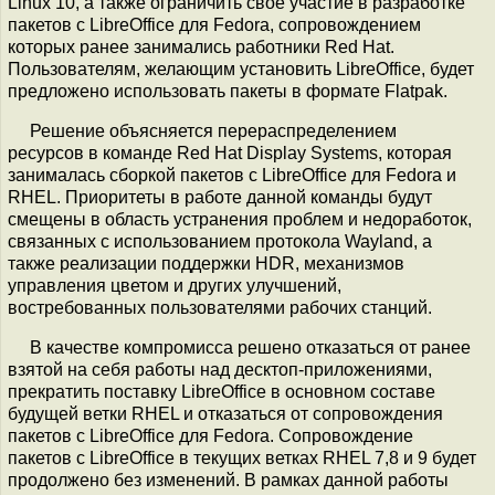
Linux 10, а также ограничить своё участие в разработке
пакетов с LibreOffice для Fedora, сопровождением
которых ранее занимались работники Red Hat.
Пользователям, желающим установить LibreOffice, будет
предложено использовать пакеты в формате Flatpak.
Решение объясняется перераспределением
ресурсов в команде Red Hat Display Systems, которая
занималась сборкой пакетов с LibreOffice для Fedora и
RHEL. Приоритеты в работе данной команды будут
смещены в область устранения проблем и недоработок,
связанных с использованием протокола Wayland, а
также реализации поддержки HDR, механизмов
управления цветом и других улучшений,
востребованных пользователями рабочих станций.
В качестве компромисса решено отказаться от ранее
взятой на себя работы над десктоп-приложениями,
прекратить поставку LibreOffice в основном составе
будущей ветки RHEL и отказаться от сопровождения
пакетов c LibreOffice для Fedora. Сопровождение
пакетов с LibreOffice в текущих ветках RHEL 7,8 и 9 будет
продолжено без изменений. В рамках данной работы