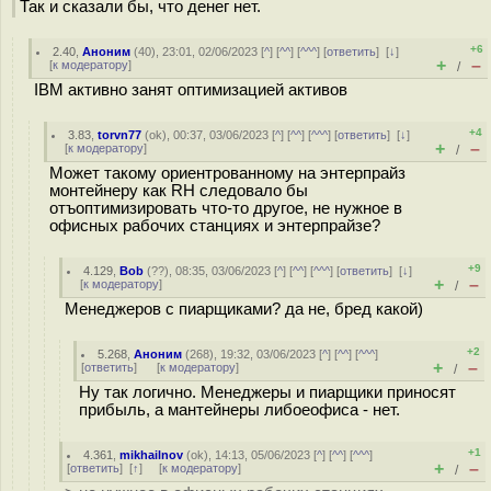
Так и сказали бы, что денег нет.
+6
2.40
,
Аноним
(
40
), 23:01, 02/06/2023 [
^
] [
^^
] [
^^^
] [
ответить
]
[
↓
]
+
–
[
к модератору
]
/
IBM активно занят оптимизацией активов
+4
3.83
,
torvn77
(
ok
), 00:37, 03/06/2023 [
^
] [
^^
] [
^^^
] [
ответить
]
[
↓
]
+
–
[
к модератору
]
/
Может такому ориентрованному на энтерпрайз
монтейнеру как RH следовало бы
отъоптимизировать что-то другое, не нужное в
офисных рабочих станциях и энтерпрайзе?
+9
4.129
,
Bob
(
??
), 08:35, 03/06/2023 [
^
] [
^^
] [
^^^
] [
ответить
]
[
↓
]
+
–
[
к модератору
]
/
Менеджеров с пиарщиками? да не, бред какой)
+2
5.268
,
Аноним
(
268
), 19:32, 03/06/2023 [
^
] [
^^
] [
^^^
]
+
–
[
ответить
]
[
к модератору
]
/
Ну так логично. Менеджеры и пиарщики приносят
прибыль, а мантейнеры либоеофиса - нет.
+1
4.361
,
mikhailnov
(
ok
), 14:13, 05/06/2023 [
^
] [
^^
] [
^^^
]
+
–
[
ответить
]
[
↑
] [
к модератору
]
/