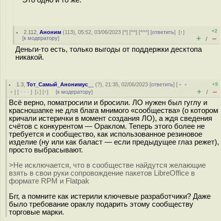
Это одно и то же.
+2
2.112
,
Аноним
(
113
), 05:52, 03/06/2023 [
^
] [
^^
] [
^^^
] [
ответить
]
[
↑
]
+
–
[
к модератору
]
/
Деньги-то есть, только выгоды от поддержки десктопа
никакой.
1.3
,
Тот_Самый_Анонимус__
(
?
), 21:35, 02/06/2023 [
ответить
] [
﹢﹢
+9
+
–
﹢
] [
· · ·
]
[
↓
] [
↑
] [
к модератору
]
/
Всё верно, поматросили и бросили. ЛО нужен был гуглу и
красношапке не для блага мнимого «сообщества» (о котором
кричали истерички в момент создания ЛО), а ждя сведения
счётов с конкурентом — Ораклом. Теперь этого более не
требуется и сообщество, как использованное резиновое
изделие (ну или как баласт — если предыдущее глаз режет),
просто выбрасывают.
>Не исключается, что в сообществе найдутся желающие
взять в свои руки сопровождение пакетов LibreOffice в
формате RPM и Flatpak
Бгг, а помните как истерили ключевые разработчики? Даже
было требование ораклу подарить этому сообществу
торговые марки.