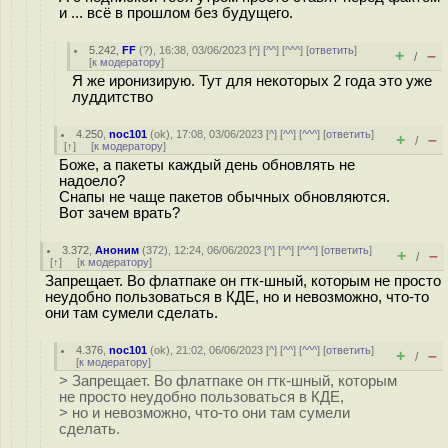
и ... всё в прошлом без будущего.
5.242
,
FF
(
?
), 16:38, 03/06/2023 [
^
] [
^^
] [
^^^
] [
ответить
]
+
–
/
[
к модератору
]
Я же иронизирую. Тут для некоторых 2 года это уже
луддитство
4.250
,
noc101
(
ok
), 17:08, 03/06/2023 [
^
] [
^^
] [
^^^
] [
ответить
]
+
–
/
[
↑
] [
к модератору
]
Боже, а пакеты каждый день обновлять не
надоело?
Снапы не чаще пакетов обычных обновляются.
Вот зачем врать?
3.372
,
Аноним
(
372
), 12:24, 06/06/2023 [
^
] [
^^
] [
^^^
] [
ответить
]
+
–
/
[
↑
] [
к модератору
]
Запрещает. Во флатпаке он гтк-шный, которым не просто
неудобно пользоваться в КДЕ, но и невозможно, что-то
они там сумели сделать.
4.376
,
noc101
(
ok
), 21:02, 06/06/2023 [
^
] [
^^
] [
^^^
] [
ответить
]
+
–
/
[
к модератору
]
> Запрещает. Во флатпаке он гтк-шный, которым
не просто неудобно пользоваться в КДЕ,
> но и невозможно, что-то они там сумели
сделать.