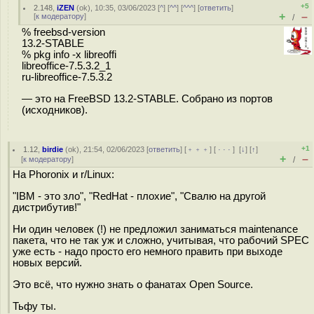
+5
2.148
,
iZEN
(
ok
), 10:35, 03/06/2023 [
^
] [
^^
] [
^^^
] [
ответить
]
+
–
[
к модератору
]
/
% freebsd-version
13.2-STABLE
% pkg info -x libreoffi
libreoffice-7.5.3.2_1
ru-libreoffice-7.5.3.2
— это на FreeBSD 13.2-STABLE. Собрано из портов
(исходников).
+1
1.12
,
birdie
(
ok
), 21:54, 02/06/2023 [
ответить
] [
﹢﹢﹢
] [
· · ·
]
[
↓
] [
↑
]
+
–
[
к модератору
]
/
На Phoronix и r/Linux:
"IBM - это зло", "RedHat - плохие", "Свалю на другой
дистрибутив!"
Ни один человек (!) не предложил заниматься maintenance
пакета, что не так уж и сложно, учитывая, что рабочий SPEC
уже есть - надо просто его немного править при выходе
новых версий.
Это всё, что нужно знать о фанатах Open Source.
Тьфу ты.