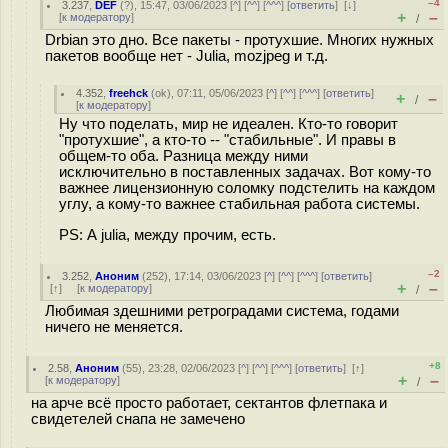
–4
3.237
,
DEF
(
?
), 15:47, 03/06/2023 [
^
] [
^^
] [
^^^
] [
ответить
]
[
↓
]
+
–
[
к модератору
]
/
Drbian это дно. Все пакеты - протухшие. Многих нужных
пакетов вообще нет - Julia, mozjpeg и т.д.
4.352
,
freehck
(
ok
), 07:11, 05/06/2023 [
^
] [
^^
] [
^^^
] [
ответить
]
+
–
/
[
к модератору
]
Ну что поделать, мир не идеален. Кто-то говорит
"протухшие", а кто-то -- "стабильные". И правы в
общем-то оба. Разница между ними
исключительно в поставленных задачах. Вот кому-то
важнее лицензионную соломку подстелить на каждом
углу, а кому-то важнее стабильная работа системы.
PS: А julia, между прочим, есть.
–2
3.252
,
Аноним
(
252
), 17:14, 03/06/2023 [
^
] [
^^
] [
^^^
] [
ответить
]
+
–
[
↑
] [
к модератору
]
/
Любимая здешними ретроградами система, годами
ничего не меняется.
+8
2.58
,
Аноним
(
55
), 23:28, 02/06/2023 [
^
] [
^^
] [
^^^
] [
ответить
]
[
↑
]
+
–
[
к модератору
]
/
на арче всё просто работает, сектантов флетпака и
свидетелей снапа не замечено