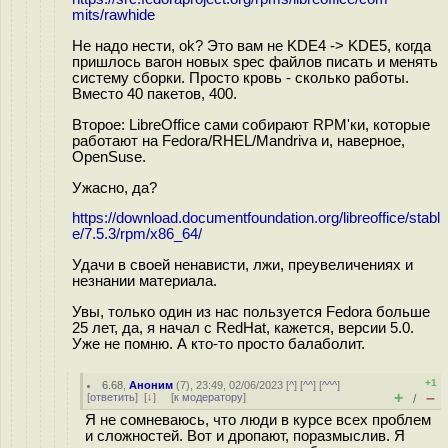
mits/rawhide
Не надо нести, ok? Это вам не KDE4 -> KDE5, когда
пришлось вагон новых spec файлов писать и менять
систему сборки. Просто кровь - сколько работы.
Вместо 40 пакетов, 400.
Второе: LibreOffice сами собирают RPM'ки, которые
работают на Fedora/RHEL/Mandriva и, наверное,
OpenSuse.
Ужасно, да?
https://download.documentfoundation.org/libreoffice/stabl
e/7.5.3/rpm/x86_64/
Удачи в своей ненависти, лжи, преувеличениях и
незнании материала.
Увы, только один из нас пользуется Fedora больше
25 лет, да, я начал с RedHat, кажется, версии 5.0.
Уже не помню. А кто-то просто балаболит.
+1
6.68
,
Аноним
(
7
), 23:49, 02/06/2023 [
^
] [
^^
] [
^^^
]
+
–
[
ответить
]
[
↓
] [
к модератору
]
/
Я не сомневаюсь, что люди в курсе всех проблем
и сложностей. Вот и дропают, поразмыслив. Я