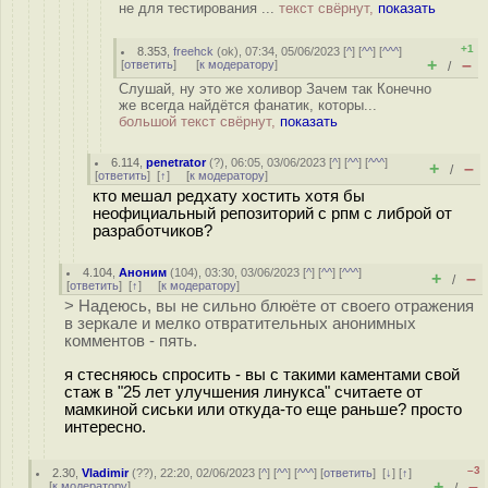
не для тестирования ...
текст свёрнут,
показать
+1
8.353
,
freehck
(
ok
), 07:34, 05/06/2023 [
^
] [
^^
] [
^^^
]
+
–
[
ответить
]
[
к модератору
]
/
Слушай, ну это же холивор Зачем так Конечно
же всегда найдётся фанатик, которы...
большой текст свёрнут,
показать
6.114
,
penetrator
(
?
), 06:05, 03/06/2023 [
^
] [
^^
] [
^^^
]
+
–
/
[
ответить
]
[
↑
] [
к модератору
]
кто мешал редхату хостить хотя бы
неофициальный репозиторий с рпм с либрой от
разработчиков?
4.104
,
Аноним
(
104
), 03:30, 03/06/2023 [
^
] [
^^
] [
^^^
]
+
–
/
[
ответить
]
[
↑
] [
к модератору
]
> Надеюсь, вы не сильно блюёте от своего отражения
в зеркале и мелко отвратительных анонимных
комментов - пять.
я стесняюсь спросить - вы с такими каментами свой
стаж в "25 лет улучшения линукса" считаете от
мамкиной сиськи или откуда-то еще раньше? просто
интересно.
–3
2.30
,
Vladimir
(
??
), 22:20, 02/06/2023 [
^
] [
^^
] [
^^^
] [
ответить
]
[
↓
] [
↑
]
+
–
[
к модератору
]