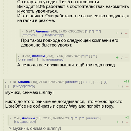
Со стартапа уходит 4 из 5 по готовности.
Выходит 80% работают в обстоятельствах накомитить
и успеть уволиться.
И это влияет. Они работают не на качество продукта, а
на галки в резюме.
5.247
,
Аноним
(
243
), 17:05, 03/06/2023 [
^
] [
^^
] [
^^^
]
+
–
/
[
ответить
]
[
к модератору
]
При таком подходе со следующей компании его
довольно быстро уволят.
4.248
,
Аноним
(
243
), 17:06, 03/06/2023 [
^
] [
^^
] [
^^^
]
+
–
/
[
ответить
]
[
↑
] [
к модератору
]
А не когда все сроки вышли..ещё три года назад
+23
1.10
,
Аноним
(
10
), 21:50, 02/06/2023 [
ответить
] [
﹢﹢﹢
] [
· · ·
]
[
↓
]
+
–
[
↑
] [
к модератору
]
/
мужики, снимаю шляпу!
никто до этого раньше не догадывался, что можно просто
LibreOffice не собирать и сразу Wayland попрёт в гору.
+2
2.28
,
Аноним
(
18
), 22:15, 02/06/2023 [
^
] [
^^
] [
^^^
] [
ответить
]
+
–
[
к модератору
]
/
> мужики, снимаю шляпу!