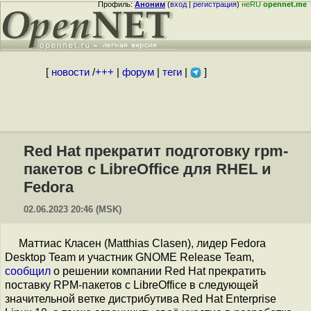
Профиль:
Аноним
(
вход
|
регистрация
)
неRU
opennet.me
[
новости
/
+++
|
форум
|
теги
|
]
Red Hat прекратит подготовку rpm-
пакетов с LibreOffice для RHEL и
Fedora
02.06.2023 20:46 (MSK)
Маттиас Класен (Matthias Clasen), лидер Fedora
Desktop Team и участник GNOME Release Team,
сообщил
о решении компании Red Hat прекратить
поставку RPM-пакетов с LibreOffice в следующей
значительной ветке дистрибутива Red Hat Enterprise