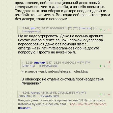
предложение, собери официальный десктопный
телеграмм вот чисто для себя, я на тебя посмотрю.
Там даже штатная сборка в докере поедает десятки
гигабайт только места. Вот когда соберешь телеграмм
без докера, тогда и поговорим.
5.142
,
ptr
(
??
), 10:22, 03/06/2023 [
^
] [
^^
] [
^^^
] [
ответить
]
[
↓
]
+
–
/
[
к модератору
]
Ну не надо утрировать. Даже на весьма древних
ноутах либра в генте за ночь спокойно успевала
пересобраться даже без помощи distcc.
emerge --ask net-im/telegram-desktop на досуге
попробую. Просто не нужен был.
–1
6.329
,
Аноним
(
187
), 15:34, 04/06/2023 [
^
] [
^^
] [
^^^
]
+
–
[
ответить
]
[
к модератору
]
/
> emerge --ask net-im/telegram-desktop
В опенсорс не отдана система противодествия
глушению?
5.245
,
Аноним
(
243
), 16:55, 03/06/2023 [
^
] [
^^
] [
^^^
]
+
–
/
[
ответить
]
[
↑
] [
к модератору
]
Каждый день пользуюсь примерно лет 10 Ну со вторым
питоном лучше выбросить этот...
большой текст свёрнут,
показать