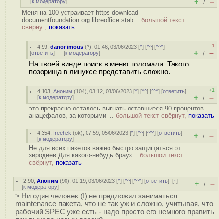
+
–
[
к модератору
]
/
Меня на 100 устраивает https download
documentfoundation org libreoffice stab...
большой текст
свёрнут,
показать
–1
4.99
,
danonimous
(
?
), 01:46, 03/06/2023 [
^
] [
^^
] [
^^^
]
+
–
[
ответить
]
[
к модератору
]
/
На твоей винде поиск в меню поломали. Такого
позорища в линуксе представить сложно.
+1
4.103
,
Аноним
(
104
), 03:12, 03/06/2023 [
^
] [
^^
] [
^^^
] [
ответить
]
+
–
[
к модератору
]
/
это прекрасно осталось выгнать оставшиеся 90 процентов
анацефалов, за которыми ...
большой текст свёрнут,
показать
4.354
,
freehck
(
ok
), 07:59, 05/06/2023 [
^
] [
^^
] [
^^^
] [
ответить
]
+
–
/
[
к модератору
]
Не для всех пакетов важно быстро защищаться от
зиродеев Для какого-нибудь брауз...
большой текст
свёрнут,
показать
2.90
,
Аноним
(
90
), 01:19, 03/06/2023 [
^
] [
^^
] [
^^^
] [
ответить
]
[
↑
]
+
–
/
[
к модератору
]
> Ни один человек (!) не предложил заниматься
maintenance пакета, что не так уж и сложно, учитывая, что
рабочий SPEC уже есть - надо просто его немного править