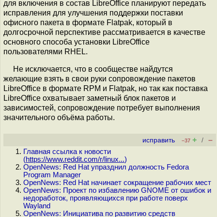
для включения в состав LibreOffice планируют передать
исправления для улучшения поддержки поставки
офисного пакета в формате Flatpak, который в
долгосрочной перспективе рассматривается в качестве
основного способа установки LibreOffice
пользователями RHEL.
Не исключается, что в сообществе найдутся
желающие взять в свои руки сопровождение пакетов
LibreOffice в формате RPM и Flatpak, но так как поставка
LibreOffice охватывает заметный блок пакетов и
зависимостей, сопровождение потребует выполнения
значительного объёма работы.
+
–
исправить
/
–37
Главная ссылка к новости
(
https://www.reddit.com/r/linux...
)
OpenNews: Red Hat упразднил должность Fedora
Program Manager
OpenNews: Red Hat начинает сокращение рабочих мест
OpenNews: Проект по избавлению GNOME от ошибок и
недоработок, проявляющихся при работе поверх
Wayland
OpenNews: Инициатива по развитию средств