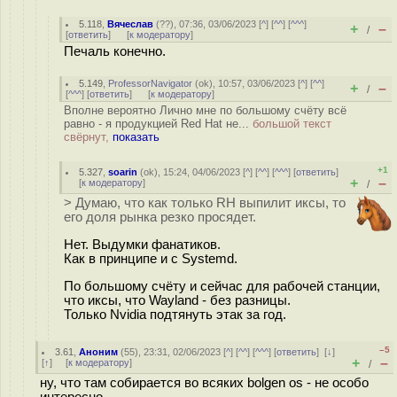
5.118
,
Вячеслав
(
??
), 07:36, 03/06/2023 [
^
] [
^^
] [
^^^
]
+
–
/
[
ответить
]
[
к модератору
]
Печаль конечно.
5.149
,
ProfessorNavigator
(
ok
), 10:57, 03/06/2023 [
^
] [
^^
]
+
–
/
[
^^^
] [
ответить
]
[
к модератору
]
Вполне вероятно Лично мне по большому счёту всё
равно - я продукцией Red Hat не...
большой текст
свёрнут,
показать
+1
5.327
,
soarin
(
ok
), 15:24, 04/06/2023 [
^
] [
^^
] [
^^^
] [
ответить
]
+
–
[
к модератору
]
/
> Думаю, что как только RH выпилит иксы, то
его доля рынка резко просядет.
Нет. Выдумки фанатиков.
Как в принципе и с Systemd.
По большому счёту и сейчас для рабочей станции,
что иксы, что Wayland - без разницы.
Только Nvidia подтянуть этак за год.
–5
3.61
,
Аноним
(
55
), 23:31, 02/06/2023 [
^
] [
^^
] [
^^^
] [
ответить
]
[
↓
]
+
–
[
↑
] [
к модератору
]
/
ну, что там собирается во всяких bolgen os - не особо