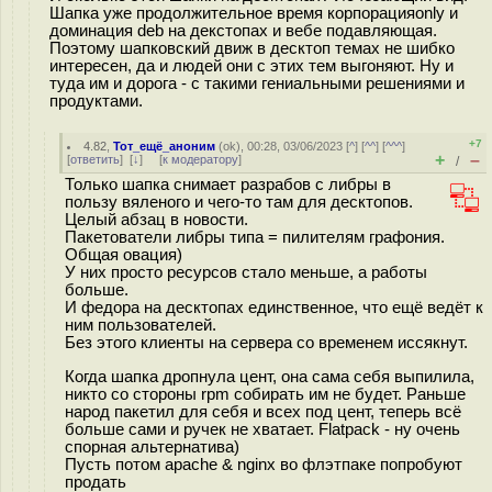
Шапка уже продолжительное время корпорацияonly и
доминация deb на декстопах и вебе подавляющая.
Поэтому шапковский движ в десктоп темах не шибко
интересен, да и людей они с этих тем выгоняют. Ну и
туда им и дорога - с такими гениальными решениями и
продуктами.
+7
4.82
,
Тот_ещё_аноним
(
ok
), 00:28, 03/06/2023 [
^
] [
^^
] [
^^^
]
+
–
[
ответить
]
[
↓
] [
к модератору
]
/
Только шапка снимает разрабов с либры в
пользу вяленого и чего-то там для десктопов.
Целый абзац в новости.
Пакетователи либры типа = пилителям графония.
Общая овация)
У них просто ресурсов стало меньше, а работы
больше.
И федора на десктопах единственное, что ещё ведёт к
ним пользователей.
Без этого клиенты на сервера со временем иссякнут.
Когда шапка дропнула цент, она сама себя выпилила,
никто со стороны rpm собирать им не будет. Раньше
народ пакетил для себя и всех под цент, теперь всё
больше сами и ручек не хватает. Flatpack - ну очень
спорная альтернатива)
Пусть потом apache & nginx во флэтпаке попробуют
продать