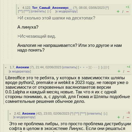
+1
4.122
,
Тот_Самый_Анонимус__
(
?
), 08:00, 03/06/2023 [
^
]
+
–
[
^^
] [
^^^
] [
ответить
]
[
↑
] [
к модератору
]
/
>И сколько этой шапки на десктопах?
А линуха?
>Исчезающий вид.
Аналогия не напрашивается? Или это другое и нам
надо понять?
+4
1.7
,
Аноним
(
7
), 21:44, 02/06/2023 [
ответить
] [
﹢﹢﹢
] [
· · ·
]
[
↓
] [
↑
]
+
–
[
к модератору
]
/
Libreoffice это те ребята, у которых в зависимостях шляпы
вроде python2, premake и webkit в 2023 году, не говоря уже о
зависимости от откровенных васянопакетов версии
0.0.1alpha и каждый месяц новые. Так что я их с одной
стороны понимаю, а, с другой, для Гнома и Шляпы подобные
сомнительные решения обычное дело.
–5
2.42
,
Аноним
(
42
), 23:03, 02/06/2023 [
^
] [
^^
] [
^^^
] [
ответить
]
[
↓
]
+
–
[
к модератору
]
/
Это не проблема либры, это просто проблема дистрибуции
софта в целом в экосистеме Линукс. Если они решаться