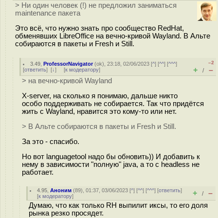
> Ни один человек (!) не предложил заниматься
maintenance пакета
Это всё, что нужно знать про сообщество RedHat,
обменявших LibreOffice на вечно-кривой Wayland. В Альте
собираются в пакеты и Fresh и Still.
–2
3.49
,
ProfessorNavigator
(
ok
), 23:18, 02/06/2023 [
^
] [
^^
] [
^^^
]
+
–
[
ответить
]
[
↓
] [
к модератору
]
/
> на вечно-кривой Wayland
X-server, на сколько я понимаю, дальше никто
особо поддерживать не собирается. Так что придётся
жить с Wayland, нравится это кому-то или нет.
> В Альте собираются в пакеты и Fresh и Still.
За это - спасибо.
Но вот languagetool надо бы обновить)) И добавить к
нему в зависимости "полную" java, а то с headless не
работает.
4.95
,
Аноним
(
89
), 01:37, 03/06/2023 [
^
] [
^^
] [
^^^
] [
ответить
]
+
–
/
[
к модератору
]
Думаю, что как только RH выпилит иксы, то его доля
рынка резко просядет.