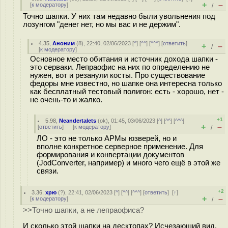
+
–
[
к модератору
]
/
Точно шапки. У них там недавно были увольнения под
лозунгом "денег нет, но мы вас и не держим".
4.35
,
Аноним
(
8
), 22:40, 02/06/2023 [
^
] [
^^
] [
^^^
] [
ответить
]
+
–
/
[
к модератору
]
Основное место обитания и источник дохода шапки -
это серваки. Лепраофис на них по определению не
нужен, вот и резанули косты. Про существование
федоры мне известно, но шапке она интересна только
как бесплатный тестовый полигон: есть - хорошо, нет -
не очень-то и жалко.
+1
5.98
,
Neandertalets
(
ok
), 01:45, 03/06/2023 [
^
] [
^^
] [
^^^
]
+
–
[
ответить
]
[
к модератору
]
/
ЛО - это не только АРМы юзверей, но и
вполне конкретное серверное применение. Для
формирования и конвертации документов
(JodConverter, например) и много чего ещё в этой же
связи.
+2
3.36
,
хрю
(
?
), 22:41, 02/06/2023 [
^
] [
^^
] [
^^^
] [
ответить
]
[
↑
]
+
–
[
к модератору
]
/
>>Точно шапки, а не лепраофиса?
И сколько этой шапки на десктопах? Исчезающий вид.