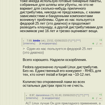
тоже иногда использую готовые бинарные пакеты,
собранные для шляпы или убунты, но это не
вариант для сколько-нибудь приличного
дистрибутива, никогда не предскажешь, с какими
зависимостями и банденными компонентами
возникнут проблемы. Один из нас пользуется
федорой 25 лет (это диагноз) и продолжает
разводить клоунаду, а другой дистрибутивами для
нехомяков уже 16 лет и трезво оценивает вещи.
+1
7.69
,
birdie
(
ok
), 23:52, 02/06/2023 [
^
] [
^^
] [
^^^
]
+
–
[
ответить
]
[
к модератору
]
/
> Один из нас пользуется федорой 25 лет
(это диагноз)
Всего хорошего. Надоели оскорбления.
Fedora однозначно лучший Linux дистрибутив.
Без но. Единственный его конкурент - RHEL для
тех, кто хочет install и forget на ~10-12 лет.
Количество откровенной лажи во всех
остальных дистрах просто не счесть.
+1
8.97
,
danonimous
(
?
), 01:40, 03/06/2023 [
^
] [
^^
] [
^^^
]
+
–
[
ответить
]
[
к модератору
]
/
ALT Linux лучше Он для прикладного применения, а