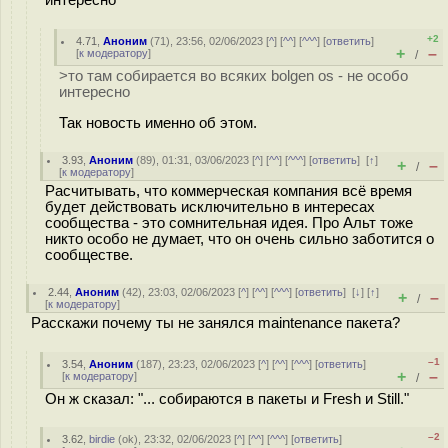
интересно
+2
4.71
,
Аноним
(
71
), 23:56, 02/06/2023 [
^
] [
^^
] [
^^^
] [
ответить
]
+
–
[
к модератору
]
/
>то там собирается во всяких bolgen os - не особо
интересно
Так новость именно об этом.
3.93
,
Аноним
(
89
), 01:31, 03/06/2023 [
^
] [
^^
] [
^^^
] [
ответить
]
[
↑
]
+
–
/
[
к модератору
]
Расчитывать, что коммерческая компания всё время
будет действовать исключительно в интересах
сообщества - это сомнительная идея. Про Альт тоже
никто особо не думает, что он очень сильно заботится о
сообществе.
2.44
,
Аноним
(
42
), 23:03, 02/06/2023 [
^
] [
^^
] [
^^^
] [
ответить
]
[
↓
] [
↑
]
+
–
/
[
к модератору
]
Расскажи почему ты не занялся maintenance пакета?
–1
3.54
,
Аноним
(
187
), 23:23, 02/06/2023 [
^
] [
^^
] [
^^^
] [
ответить
]
+
–
[
к модератору
]
/
Он ж сказал: "... собираются в пакеты и Fresh и Still."
–2
3.62
,
birdie
(
ok
), 23:32, 02/06/2023 [
^
] [
^^
] [
^^^
] [
ответить
]