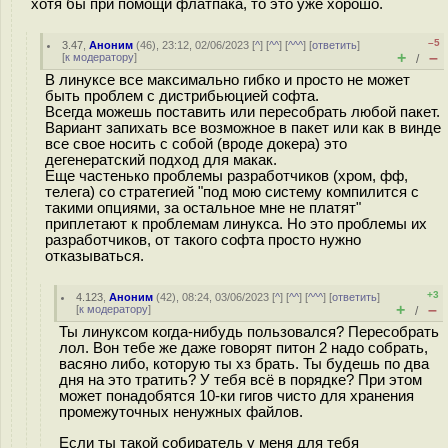
хотя бы при помощи флатпака, то это уже хорошо.
–5
3.47
,
Аноним
(
46
), 23:12, 02/06/2023 [
^
] [
^^
] [
^^^
] [
ответить
]
+
–
[
к модератору
]
/
В линуксе все максимально гибко и просто не может
быть проблем с дистрибьюцией софта.
Всегда можешь поставить или пересобрать любой пакет.
Вариант запихать все возможное в пакет или как в винде
все свое носить с собой (вроде докера) это
дегенератский подход для макак.
Еще частенько проблемы разработчиков (хром, фф,
телега) со стратегией "под мою систему компилится с
такими опциями, за остальное мне не платят"
приплетают к проблемам линукса. Но это проблемы их
разработчиков, от такого софта просто нужно
отказываться.
+3
4.123
,
Аноним
(
42
), 08:24, 03/06/2023 [
^
] [
^^
] [
^^^
] [
ответить
]
+
–
[
к модератору
]
/
Ты линуксом когда-нибудь пользовался? Пересобрать
лол. Вон тебе же даже говорят питон 2 надо собрать,
васяно либо, которую ты хз брать. Ты будешь по два
дня на это тратить? У тебя всё в порядке? При этом
может понадобятся 10-ки гигов чисто для хранения
промежуточных ненужных файлов.
Если ты такой собиратель у меня для тебя