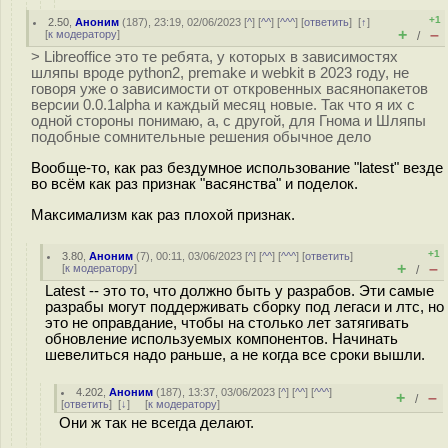
+1
2.50
,
Аноним
(
187
), 23:19, 02/06/2023 [
^
] [
^^
] [
^^^
] [
ответить
]
[
↑
]
+
–
[
к модератору
]
/
> Libreoffice это те ребята, у которых в зависимостях
шляпы вроде python2, premake и webkit в 2023 году, не
говоря уже о зависимости от откровенных васянопакетов
версии 0.0.1alpha и каждый месяц новые. Так что я их с
одной стороны понимаю, а, с другой, для Гнома и Шляпы
подобные сомнительные решения обычное дело
Вообще-то, как раз бездумное использование "latest" везде
во всём как раз признак "васянства" и поделок.
Максимализм как раз плохой признак.
+1
3.80
,
Аноним
(
7
), 00:11, 03/06/2023 [
^
] [
^^
] [
^^^
] [
ответить
]
+
–
[
к модератору
]
/
Latest -- это то, что должно быть у разрабов. Эти самые
разрабы могут поддерживать сборку под легаси и лтс, но
это не оправдание, чтобы на столько лет затягивать
обновление используемых компонентов. Начинать
шевелиться надо раньше, а не когда все сроки вышли.
4.202
,
Аноним
(
187
), 13:37, 03/06/2023 [
^
] [
^^
] [
^^^
]
+
–
/
[
ответить
]
[
↓
] [
к модератору
]
Они ж так не всегда делают.