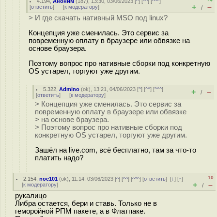
4.194
,
Аноним
(
187
), 13:30, 03/06/2023 [
^
] [
^^
] [
^^^
]
+
–
[
ответить
]
[
к модератору
]
/
> И где скачать нативный MSO под linux?
Концепция уже сменилась. Это сервис за
повременную оплату в браузере или обвязке на
основе браузера.
Поэтому вопрос про нативные сборки под конкретную
OS устарел, торгуют уже другим.
5.322
,
Admino
(
ok
), 13:21, 04/06/2023 [
^
] [
^^
] [
^^^
]
+
–
/
[
ответить
]
[
к модератору
]
> Концепция уже сменилась. Это сервис за
повременную оплату в браузере или обвязке
> на основе браузера.
> Поэтому вопрос про нативные сборки под
конкретную OS устарел, торгуют уже другим.
Зашёл на live.com, всё бесплатно, там за что-то
платить надо?
–10
2.154
,
noc101
(
ok
), 11:14, 03/06/2023 [
^
] [
^^
] [
^^^
] [
ответить
]
[
↓
] [
↑
]
+
–
[
к модератору
]
/
рукалицо
Либра остается, бери и ставь. Только не в
геморойной РПМ пакете, а в Флатпаке.