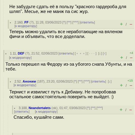
Не забудьте сдать её в пользу "красного гардероба для
шляп". Месье, же не манж па сис жур.
2.160
,
FF
(
?
), 11:28, 03/06/2023 [
^
] [
^^
] [
^^^
] [
ответить
]
+
–
/
[
к модератору
]
Теперь можно удалить все неработающие на вяленом
фичи и объявить, что все доделали.
+4
1.11
,
DEF
(
?
), 21:52, 02/06/2023 [
ответить
] [
﹢﹢﹢
] [
· · ·
]
[
↓
] [
↑
]
+
–
[
к модератору
]
/
Только перешел на Федору из-за убогого снапа Убунты, и на
тебе.
+15
2.52
,
Аноним
(
187
), 23:20, 02/06/2023 [
^
] [
^^
] [
^^^
] [
ответить
]
[
↓
]
+
–
[
к модератору
]
/
Тернист и извилист путь к Дебиану. Не попробовав
остальное самостоятельно поверить не выйдет. :)
3.100
,
Neandertalets
(
ok
), 01:47, 03/06/2023 [
^
] [
^^
] [
^^^
]
+
–
/
[
ответить
]
[
к модератору
]
Спасибо, кушайте сами.