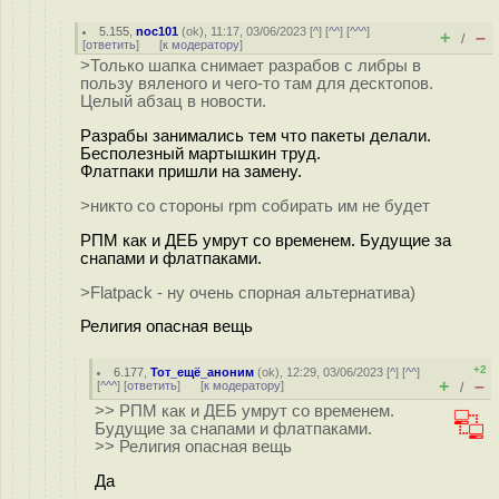
5.155
,
noc101
(
ok
), 11:17, 03/06/2023 [
^
] [
^^
] [
^^^
]
+
–
/
[
ответить
]
[
к модератору
]
>Только шапка снимает разрабов с либры в
пользу вяленого и чего-то там для десктопов.
Целый абзац в новости.
Разрабы занимались тем что пакеты делали.
Бесполезный мартышкин труд.
Флатпаки пришли на замену.
>никто со стороны rpm собирать им не будет
РПМ как и ДЕБ умрут со временем. Будущие за
снапами и флатпаками.
>Flatpack - ну очень спорная альтернатива)
Религия опасная вещь
+2
6.177
,
Тот_ещё_аноним
(
ok
), 12:29, 03/06/2023 [
^
] [
^^
]
+
–
[
^^^
] [
ответить
]
[
к модератору
]
/
>> РПМ как и ДЕБ умрут со временем.
Будущие за снапами и флатпаками.
>> Религия опасная вещь
Да