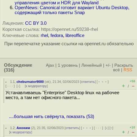
управления цветом и HDR для Wayland
OpenNews: Canonical готовит вариант Ubuntu Desktop,
содержащий только пакеты Snap
Лицензия:
CC BY 3.0
Короткая ссылка: https://opennet.ru/59238-rhel
Ключевые слова:
rhel
,
fedora
,
libreoffice
При перепечатке указание ссылки на opennet.ru обязательно
Обсуждение
Ajax
|
1 уровень
|
Линейный
|
+/-
|
Раскрыть
(316)
всё
|
RSS
+58
1.1
,
cheburnator9000
(
ok
), 21:34, 02/06/2023 [
ответить
] [
﹢﹢﹢
]
+
–
[
· · ·
]
[
↓
] [
к модератору
]
/
Устанавливаешь "Enterprise" Desktop linux на рабочее
место, а там нет офисного пакета...
....большая нить свёрнута, показать (53)
+10
1.2
,
Аноним
(
2
), 21:35, 02/06/2023 [
ответить
] [
﹢﹢﹢
] [
· · ·
]
[
↓
] [
↑
]
+
–
[
к модератору
]
/