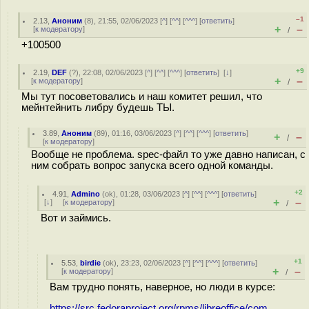
–1
2.13
,
Аноним
(
8
), 21:55, 02/06/2023 [
^
] [
^^
] [
^^^
] [
ответить
]
+
–
[
к модератору
]
/
+100500
+9
2.19
,
DEF
(
?
), 22:08, 02/06/2023 [
^
] [
^^
] [
^^^
] [
ответить
]
[
↓
]
+
–
[
к модератору
]
/
Мы тут посоветовались и наш комитет решил, что
мейнтейнить либру будешь ТЫ.
3.89
,
Аноним
(
89
), 01:16, 03/06/2023 [
^
] [
^^
] [
^^^
] [
ответить
]
+
–
/
[
к модератору
]
Вообще не проблема. spec-файл то уже давно написан, с
ним собрать вопрос запуска всего одной команды.
+2
4.91
,
Admino
(
ok
), 01:28, 03/06/2023 [
^
] [
^^
] [
^^^
] [
ответить
]
+
–
[
↓
] [
к модератору
]
/
Вот и займись.
+1
5.53
,
birdie
(
ok
), 23:23, 02/06/2023 [
^
] [
^^
] [
^^^
] [
ответить
]
+
–
[
к модератору
]
/
Вам трудно понять, наверное, но люди в курсе:
https://src.fedoraproject.org/rpms/libreoffice/com