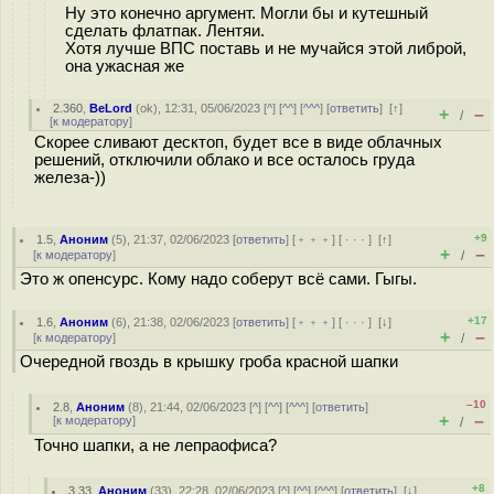
Ну это конечно аргумент. Могли бы и кутешный
сделать флатпак. Лентяи.
Хотя лучше ВПС поставь и не мучайся этой либрой,
она ужасная же
2.360
,
BeLord
(
ok
), 12:31, 05/06/2023 [
^
] [
^^
] [
^^^
] [
ответить
]
[
↑
]
+
–
/
[
к модератору
]
Скорее сливают десктоп, будет все в виде облачных
решений, отключили облако и все осталось груда
железа-))
+9
1.5
,
Аноним
(
5
), 21:37, 02/06/2023 [
ответить
] [
﹢﹢﹢
] [
· · ·
]
[
↑
]
+
–
[
к модератору
]
/
Это ж опенсурс. Кому надо соберут всё сами. Гыгы.
+17
1.6
,
Аноним
(
6
), 21:38, 02/06/2023 [
ответить
] [
﹢﹢﹢
] [
· · ·
]
[
↓
]
+
–
[
к модератору
]
/
Очередной гвоздь в крышку гроба красной шапки
–10
2.8
,
Аноним
(
8
), 21:44, 02/06/2023 [
^
] [
^^
] [
^^^
] [
ответить
]
+
–
[
к модератору
]
/
Точно шапки, а не лепраофиса?
+8
3.33
,
Аноним
(
33
), 22:28, 02/06/2023 [
^
] [
^^
] [
^^^
] [
ответить
]
[
↓
]