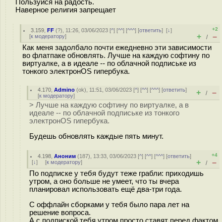
Пользуйся на радость.
Наверное религия запрещает
+2
3.159
,
FF
(
?
), 11:26, 03/06/2023 [
^
] [
^^
] [
^^^
] [
ответить
]
[
↓
]
+
–
[
к модератору
]
/
Как меня задолбало почти ежедневно эти зависимости
во флатпаке обновлять. Лучше на каждую софтину по
виртуалке, а в идеале -- по облачной подпиське из
тонкого электронOS гипербука.
4.170
,
Admino
(
ok
), 11:51, 03/06/2023 [
^
] [
^^
] [
^^^
] [
ответить
]
+
–
/
[
к модератору
]
> Лучше на каждую софтину по виртуалке, а в
идеале -- по облачной подпиське из тонкого
электронOS гипербука.
Будешь обновлять каждые пять минут.
+4
4.198
,
Аноним
(
187
), 13:33, 03/06/2023 [
^
] [
^^
] [
^^^
] [
ответить
]
+
–
[
↓
] [
к модератору
]
/
По подписке у тебя будут теже грабли: приходишь
утром, а оно больше не умеет, что ты вчера
планировал использовать ещё два-три года.
С оффлайн сборками у тебя было пара лет на
решение вопроса.
А с подпиской тебя утром просто ставят перед фактом