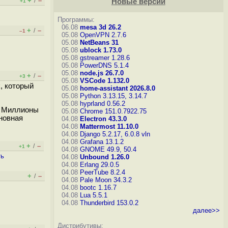
+
–
/
Новые версии
+1
Программы:
06.08
mesa 3d 26.2
+
–
/
–1
05.08
OpenVPN 2.7.6
05.08
NetBeans 31
05.08
ublock 1.73.0
05.08
gstreamer 1.28.6
05.08
PowerDNS 5.1.4
05.08
node.js 26.7.0
+
–
/
+3
05.08
VSCode 1.132.0
, который
05.08
home-assistant 2026.8.0
05.08
Python 3.13.15, 3.14.7
05.08
hyprland 0.56.2
е? Миллионы
05.08
Chrome 151.0.7922.75
сновная
04.08
Electron 43.3.0
04.08
Mattermost 11.10.0
04.08
Django 5.2.17, 6.0.8
vln
04.08
Grafana 13.1.2
+
–
/
+1
04.08
GNOME 49.9, 50.4
ть
04.08
Unbound 1.26.0
04.08
Erlang 29.0.5
04.08
PeerTube 8.2.4
+
–
/
04.08
Pale Moon 34.3.2
04.08
bootc 1.16.7
04.08
Lua 5.5.1
04.08
Thunderbird 153.0.2
далее>>
Дистрибутивы: