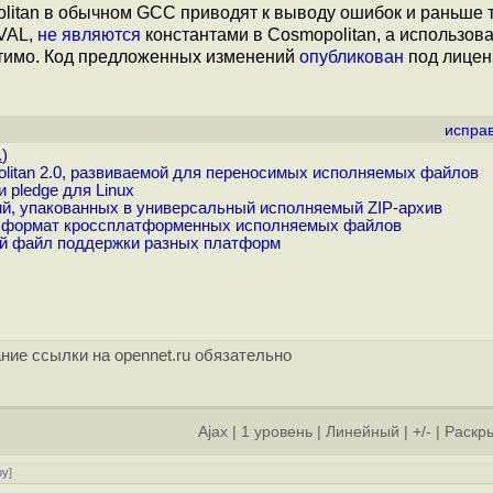
olitan в обычном GCC приводят к выводу ошибок и раньше
NVAL,
не являются
константами в Cosmopolitan, а использов
допустимо. Код предложенных изменений
опубликован
под лицен
испра
.
)
litan 2.0, развиваемой для переносимых исполняемых файлов
 pledge для Linux
й, упакованных в универсальный исполняемый ZIP-архив
 и формат кроссплатформенных исполняемых файлов
ый файл поддержки разных платформ
ние ссылки на opennet.ru обязательно
Ajax
|
1 уровень
|
Линейный
|
+/-
|
Раскры
ру
]