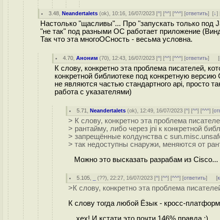
3.48
,
Neandertalets
(
ok
), 10:16, 16/07/2023 [
^
] [
^^
] [
^^^
] [
ответить
]
[
↓
] 
Настолько "щасливы"... Про "запускать только под 
"не так" под разными ОС работает приложение (Винд
Так что эта многоОСность - весьма условна.
4.70
,
Аноним
(
70
), 12:43, 16/07/2023 [
^
] [
^^
] [
^^^
] [
ответить
]
[
К слову, конкретно эта проблема писателей, кот
конкретной библиотеке под конкретную версию 
не являются частью стандартного api, просто т
работа с указателями)
5.71
,
Neandertalets
(
ok
), 12:49, 16/07/2023 [
^
] [
^^
] [
^^^
] [
от
> К слову, конкретно эта проблема писател
> рантайму, либо через jni к конкретной б
> запрещённые колдунства с sun.misc.unsaf
> так недоступны снаружи, меняются от ран
Можно это высказать разрабам из Cisco...
5.105
,
_
(
??
), 22:27, 16/07/2023 [
^
] [
^^
] [
^^^
] [
ответить
]
[
>К слову, конкретно эта проблема писателе
К слову тогда любой Ёзык - кросс-платформ
... хех! И кстати это почти 146% правда :)