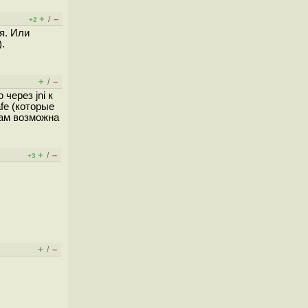
+
–
/
+2
я. Или
.
+
–
/
через jni к
fe (которые
там возможна
+
–
/
+3
+
–
/