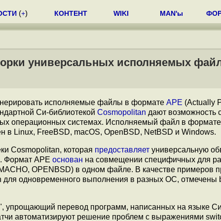
ОСТИ
(
+
)
КОНТЕНТ
WIKI
MAN'ы
ФО
борки универсальных исполняемых фай
енерировать исполняемые файлы в формате
APE
(Actually 
тандартной Си-библиотекой
Cosmopolitan
дают возможность 
ных операционных системах. Исполняемый файл в формате
н в Linux, FreeBSD, macOS, OpenBSD, NetBSD и Windows.
ки Cosmopolitan, которая
предоставляет
универсальную обв
м. Формат APE
основан
на совмещении специфичных для р
, MACHO, OPENBSD) в одном файле. В качестве примеров п
n для одновременного выполнения в разных ОС, отмечены ba
o", упрощающий перевод программ, написанных на языке Си
патчи автоматизируют решение проблем с выражениями swit