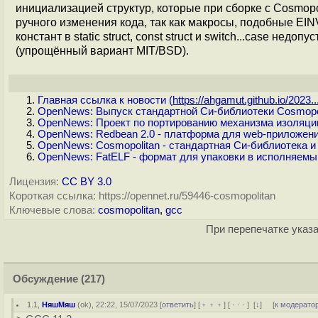
инициализацией структур, которые при сборке с Cosmop
ручного изменения кода, так как макросы, подобные EI
констант в static struct, const struct и switch...case не
(упрощённый вариант MIT/BSD).
Главная ссылка к новости (
https://ahgamut.github.io/2023..
OpenNews: Выпуск стандартной Си-библиотеки Cosmopo
OpenNews: Проект по портированию механизма изоляции
OpenNews: Redbean 2.0 - платформа для web-приложени
OpenNews: Cosmopolitan - стандартная Си-библиотека
OpenNews: FatELF - формат для упаковки в исполняем
Лицензия:
CC BY 3.0
Короткая ссылка: https://opennet.ru/59446-cosmopolitan
Ключевые слова:
cosmopolitan
,
gcc
При перепечатке указа
Обсуждение
(217)
1.1
,
НяшМяш
(
ok
), 22:22, 15/07/2023 [
ответить
] [
﹢﹢﹢
] [
· · ·
]
[
↓
] [
к модерато