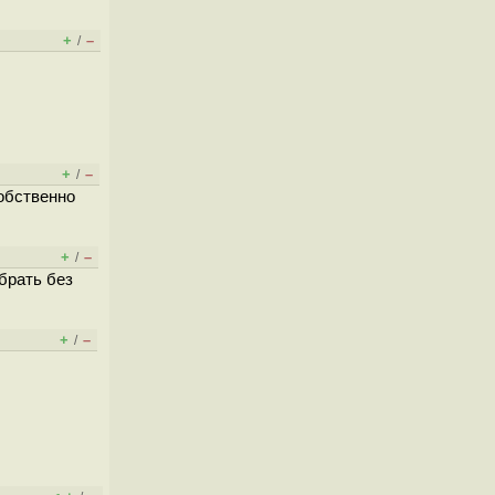
+
–
/
+
–
/
собственно
+
–
/
обрать без
+
–
/