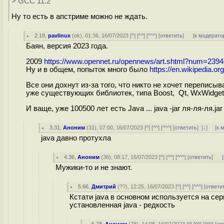
> GCC 11.2
Ну то есть в апстриме можно не ждать.
2.19
,
pavlinux
(
ok
), 01:36, 16/07/2023 [
^
] [
^^
] [
^^^
] [
ответить
]
[
к модерато
Баян, версия 2023 года.
2009
https://www.opennet.ru/opennews/art.shtml?num=2394
Ну и в общем, попыток много было
https://en.wikipedia.or
Все они дохнут из-за того, что никто не хочет переписы
уже существующих библиотек, типа Boost, Qt, WxWidge
И ваще, уже 100500 лет есть Java ... java -jar ля-ля-ля.j
3.31
,
Аноним
(
31
), 07:00, 16/07/2023 [
^
] [
^^
] [
^^^
] [
ответить
]
[
↓
] [
к 
java давно протухла
4.36
,
Аноним
(
36
), 08:17, 16/07/2023 [
^
] [
^^
] [
^^^
] [
ответить
]
[
Мужики-то и не знают.
5.66
,
Дмитрий
(
??
), 12:25, 16/07/2023 [
^
] [
^^
] [
^^^
] [
ответи
Кстати java в основном используется на се
установленная java - редкость