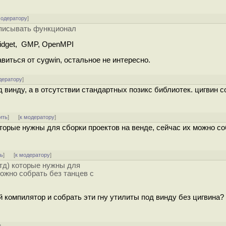
модератору
]
реписывать функционал
idget, GMP, OpenMPI
виться от cygwin, остальное не интересно.
дератору
]
д винду, а в отсутствии стандартных позикс библиотек. цигвин 
ить
]
[
к модератору
]
которые нужны для сборки проектов на венде, сейчас их можно с
ть
]
[
к модератору
]
 тд) которые нужны для
можно собрать без танцев с
 компилятор и собрать эти гну утилиты под винду без цигвина?