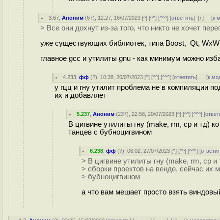
3.67
,
Аноним
(
67
), 12:27, 16/07/2023 [
^
] [
^^
] [
^^^
] [
ответить
]
[
↑
] [
к 
> Все они дохнут из-за того, что никто не хочет пе
уже существующих библиотек, типа Boost, Qt, WxW
главное gcc и утилиты gnu - как минимум можно изба
4.233
,
фф
(
?
), 10:38, 20/07/2023 [
^
] [
^^
] [
^^^
] [
ответить
]
[
к мо
у гцц и гну утилит проблема не в компиляции по
их и добавляет
5.237
,
Аноним
(
237
), 22:58, 20/07/2023 [
^
] [
^^
] [
^^^
] [
ответ
В цигвине утилиты гну (make, rm, cp и тд) 
танцев с бубноцигвином
6.238
,
фф
(
?
), 08:02, 27/07/2023 [
^
] [
^^
] [
^^^
] [
ответи
> В цигвине утилиты гну (make, rm, cp и
> сборки проектов на венде, сейчас их 
> бубноцигвином
а что вам мешает просто взять виндовый