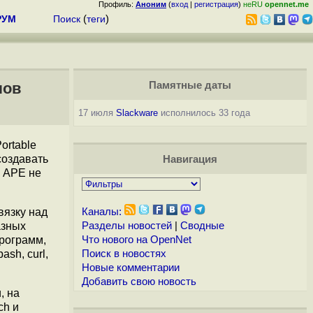
Профиль:
Аноним
(
вход
|
регистрация
)
неRU
opennet.me
РУМ
Поиск
(
теги
)
лов
Памятные даты
17 июля
Slackware
исполнилось 33 года
Portable
создавать
Навигация
 APE не
язку над
Каналы:
азных
Разделы новостей
|
Сводные
рограмм,
Что нового на OpenNet
sh, curl,
Поиск в новостях
Новые комментарии
Добавить свою новость
, на
ch и