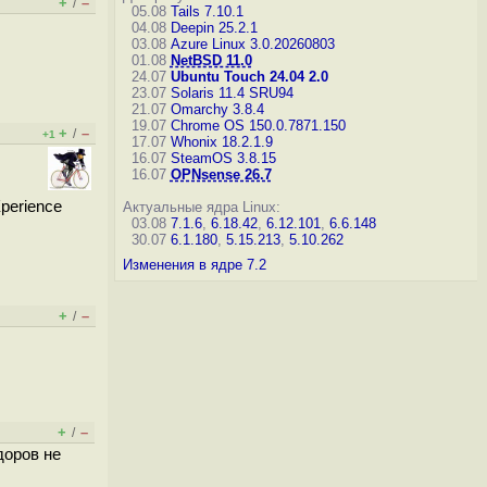
+
–
/
05.08
Tails 7.10.1
04.08
Deepin 25.2.1
03.08
Azure Linux 3.0.20260803
01.08
NetBSD 11.0
24.07
Ubuntu Touch 24.04 2.0
23.07
Solaris 11.4 SRU94
21.07
Omarchy 3.8.4
19.07
Chrome OS 150.0.7871.150
+
–
/
+1
17.07
Whonix 18.2.1.9
16.07
SteamOS 3.8.15
16.07
OPNsense 26.7
keXperience
Актуальные ядра Linux:
03.08
7.1.6
,
6.18.42
,
6.12.101
,
6.6.148
30.07
6.1.180
,
5.15.213
,
5.10.262
Изменения в ядре 7.2
+
–
/
+
–
/
доров не