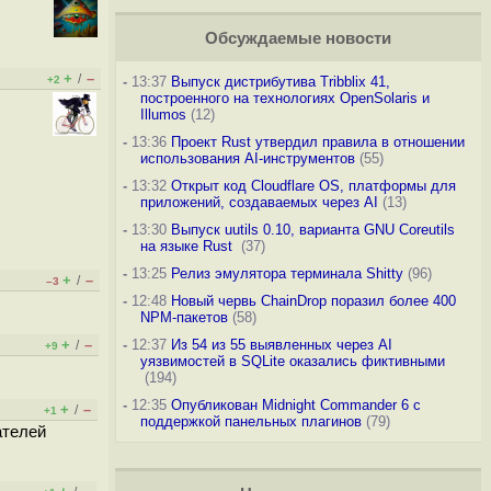
Обсуждаемые новости
+
–
/
+2
-
13:37
Выпуск дистрибутива Tribblix 41,
построенного на технологиях OpenSolaris и
Illumos
(12)
-
13:36
Проект Rust утвердил правила в отношении
использования AI-инструментов
(55)
-
13:32
Открыт код Cloudflare OS, платформы для
приложений, создаваемых через AI
(13)
-
13:30
Выпуск uutils 0.10, варианта GNU Coreutils
на языке Rust
(37)
-
13:25
Релиз эмулятора терминала Shitty
(96)
+
–
/
–3
-
12:48
Новый червь ChainDrop поразил более 400
NPM-пакетов
(58)
+
–
-
12:37
Из 54 из 55 выявленных через AI
/
+9
уязвимостей в SQLite оказались фиктивными
(194)
-
12:35
Опубликован Midnight Commander 6 c
+
–
/
+1
поддержкой панельных плагинов
(79)
ателей