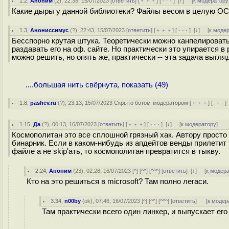
1.2
,
Аноним
(
2
), 22:35, 15/07/2023 [
ответить
] [
﹢﹢﹢
] [
· · ·
]
[
↑
] [
к модератору
Какие дыры у данной библиотеки? Файлы весом в целую О
1.3
,
Анониссимус
(
?
), 22:43, 15/07/2023 [
ответить
] [
﹢﹢﹢
] [
· · ·
]
[
↓
] [
к моде
Бесспорно крутая штука. Теоретически можно канпелироват
раздавать его на оф. сайте. Но практически это упирается 
можно решить, но опять же, практически -- эта задача выгл
....большая нить свёрнута, показать (49)
1.8
,
pashev.ru
(
?
), 23:13, 15/07/2023
Скрыто ботом-модератором
[
﹢﹢﹢
] [
· · ·
]
1.15
,
Да
(
?
), 00:13, 16/07/2023 [
ответить
] [
﹢﹢﹢
] [
· · ·
]
[
↓
] [
к модератору
]
Космополитан это все сплошной грязный хак. Автору просто 
бинарник. Если в каком-нибудь из апдейтов венды прилетит
файле а не skip'ать, то космополитан превратится в тыкву.
2.24
,
Аноним
(
23
), 02:28, 16/07/2023 [
^
] [
^^
] [
^^^
] [
ответить
]
[
↓
] [
к модер
Кто на это решиться в microsoft? Там полно легаси.
3.34
,
n00by
(
ok
), 07:46, 16/07/2023 [
^
] [
^^
] [
^^^
] [
ответить
]
[
к модер
Там практически всего один линкер, и выпускает ег