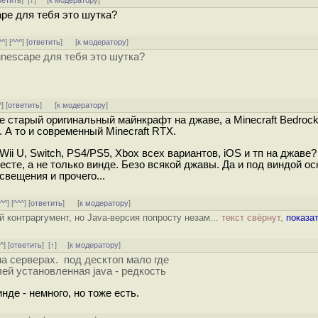
ветить
]
[
↓
] [
к модератору
]
ape для тебя это шутка?
^^
] [
^^^
] [
ответить
]
[
к модератору
]
unescape для тебя это шутка?
^
] [
ответить
]
[
к модератору
]
 старый оригинальный майнкрафт на джаве, а Minecraft Bedrock
 А то и современный Minecraft RTX.
Wii U, Switch, PS4/PS5, Xbox всех вариантов, iOS и тп на джав
есте, а не только винде. Безо всякой джавы. Да и под виндой о
свещения и прочего...
[
^^
] [
^^^
] [
ответить
]
[
к модератору
]
 контраргумент, но Java-версия попросту незам...
текст свёрнут,
показа
^^
] [
ответить
]
[
↑
] [
к модератору
]
на серверах. под десктоп мало где
ей установленная java - редкость
нде - немного, но тоже есть.