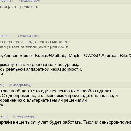
ответить
]
[
к модератору
]
ая java - редкость
тветить
]
[
к модератору
]
на серверах. под десктоп мало где
ей установленная java - редкость
ipse, Android Studio, Kubios+MatLab, Maple, OWASP, Azureus, Bi
рмознутость и требование к ресурсам,...
сь реальной аппаратной независимости,
ти.
ть
]
[
к модератору
]
топе вообще то это один из немногих способов сделать
 ОС одновременно, и с вменяемой производительностью, и
 сравнению с альтернативными решениями.
ся.
етить
]
[
к модератору
]
ерпайзе еще тысячу лет будет работать. Тысячи сеньоров-поми