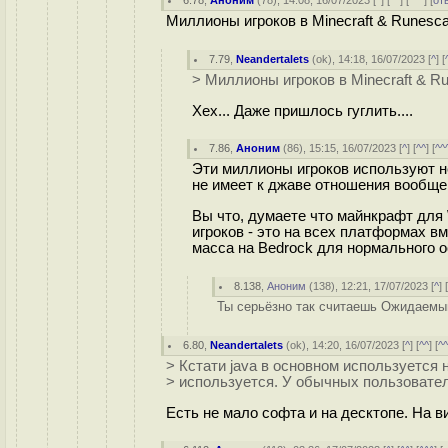
6.78
,
Аноним
(
78
), 14:08, 16/07/2023 [
^
] [
^^
] [
^^^
] [
от
Миллионы игроков в Minecraft & Runesc
7.79
,
Neandertalets
(
ok
), 14:18, 16/07/2023 [
^
] [
> Миллионы игроков в Minecraft & R
Хех... Даже пришлось гуглить....
7.86
,
Аноним
(
86
), 15:15, 16/07/2023 [
^
] [
^^
] [
^^
Эти миллионы игроков используют не
не имеет к джаве отношения вообще.
Вы что, думаете что майнкрафт для 
игроков - это на всех платформах вм
масса на Bedrock для нормального о
8.138
,
Аноним
(
138
), 12:21, 17/07/2023 [
^
] 
Ты серьёзно так считаешь Ожидаемый
6.80
,
Neandertalets
(
ok
), 14:20, 16/07/2023 [
^
] [
^^
] [
^
> Кстати java в основном используется 
> используется. У обычных пользовател
Есть не мало софта и на десктопе. На ви