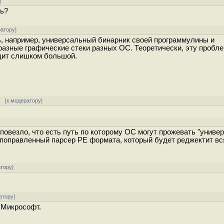
]
Сь?
ратору
]
ь, например, универсальный бинарник своей программулины и
в разные графические стеки разных ОС. Теоретически, эту пробл
ядит слишком большой.
 [
к модератору
]
повезло, что есть путь по которому ОС могут прожевать "униве
 поправленный парсер PE формата, который будет реджектит вс
атору
]
атору
]
о Микрософт.