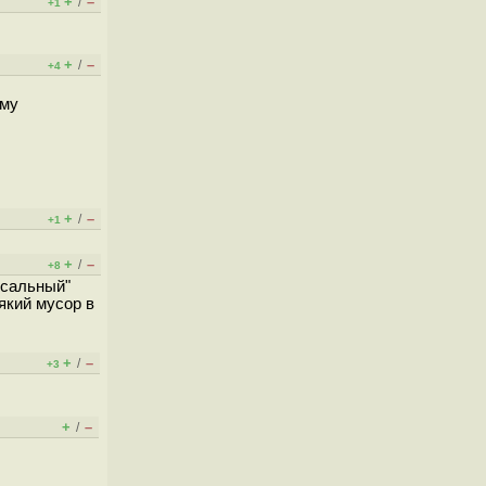
+
–
/
+1
+
–
/
+4
ему
+
–
/
+1
+
–
/
+8
рсальный"
який мусор в
+
–
/
+3
+
–
/