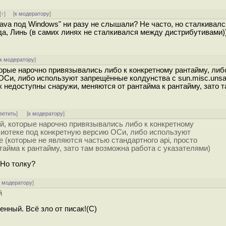
[
↑
] [
к модератору
]
Java под Windows" ни разу не слышали? Не часто, но сталкивалс
а, Линь (в самих линях не сталкивался между дистрибутивами))
к модератору
]
орые нарочно привязывались либо к конкретному рантайму, либо 
ОСи, либо используют запрещённые колдунства с sun.misc.unsa
ак недоступны снаружи, меняются от рантайма к рантайму, зато 
ветить
]
[
к модератору
]
ей, которые нарочно привязывались либо к конкретному
иблиотеке под конкретную версию ОСи, либо используют
e (которые не являются частью стандартного api, просто
тайма к рантайму, зато там возможна работа с указателями)
 Но толку?
к модератору
]
й
енный. Всё зло от писак!(С)