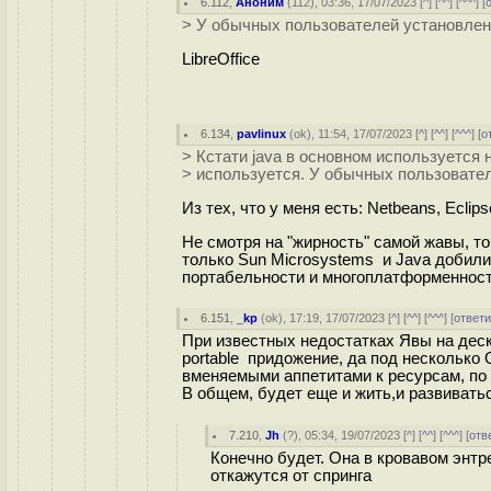
6.112
,
Аноним
(
112
), 03:36, 17/07/2023 [
^
] [
^^
] [
^^^
] [
> У обычных пользователей установленн
LibreOffice
6.134
,
pavlinux
(
ok
), 11:54, 17/07/2023 [
^
] [
^^
] [
^^^
] [
о
> Кстати java в основном используется 
> используется. У обычных пользовател
Из тех, что у меня есть: Netbeans, Ecl
Не смотря на "жирность" самой жавы, то
только Sun Microsystems и Java добили
портабельности и многоплатформеннос
6.151
,
_kp
(
ok
), 17:19, 17/07/2023 [
^
] [
^^
] [
^^^
] [
ответи
При известных недостатках Явы на деск
portable придожение, да под несколько
вменяемыми аппетитами к ресурсам, по
В общем, будет еще и жить,и развивать
7.210
,
Jh
(
?
), 05:34, 19/07/2023 [
^
] [
^^
] [
^^^
] [
отв
Конечно будет. Она в кровавом энтр
откажутся от спринга