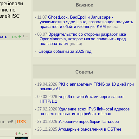
 требовали
Важное
ание не
зией ISC
-
11.07
GhostLock, BadEpoll и Januscape -
уязвимости в ядре Linux, позволяющие получить
права root и обойти изоляцию KVM
(82 +34)
-
08.07
Вредительство со стороны разработчика
+
–
вить
/
+25
OpenMandriva, которое могло причинить вред
пользователям
(107 +34)
-
Сводка событий за 2025 год
Советы
-
19.04.2026
PKI с аппаратным TRNG за 10 дней при
помощи AI
-
09.03.2026
Борьба с web-ботами через запрет
HTTP/1.1
-
27.02.2026
Удаление всех IPv6 link-local адресов
на всех сетевых интерфейсах в Linux
-
27.01.2026
Ускорение пересборки llama.cpp
ть всё
|
RSS
-
25.12.2025
Атомарные обновления в OSTree
+
–
/
–6