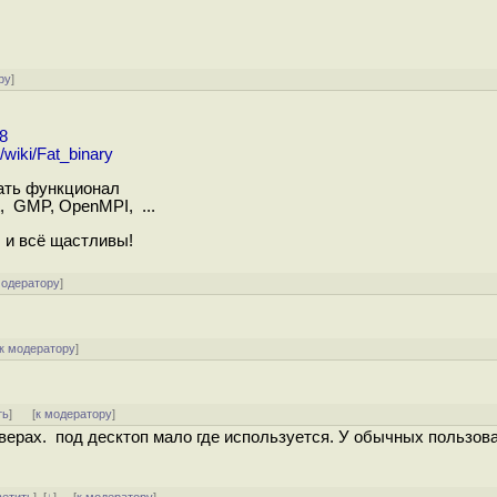
ру
]
8
g/wiki/Fat_binary
вать функционал
t, GMP, OpenMPI, ...
ar и всё щастливы!
модератору
]
к модератору
]
ть
]
[
к модератору
]
рверах. под десктоп мало где используется. У обычных пользов