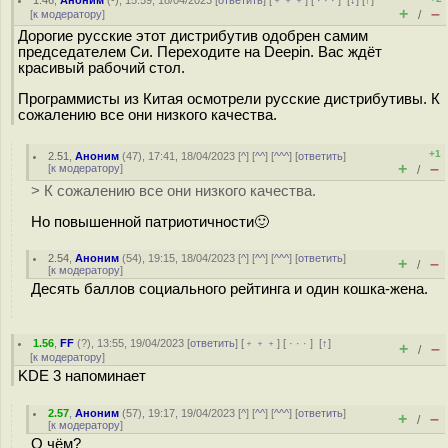
1.46
,
Аноним
(
-
), 15:59, 18/04/2023 [
ответить
] [
﹢﹢﹢
] [
· · ·
]
[
↓
] [
↑
]
+
–
[
к модератору
]
/
Дорогие русские этот дистрибутив одобрен самим
председателем Си. Переходите на Deepin. Вас ждёт
красивый рабочий стол.
Программисты из Китая осмотрели русские дистрибутивы. К
сожалению все они низкого качества.
+1
2.51
,
Аноним
(
47
), 17:41, 18/04/2023 [
^
] [
^^
] [
^^^
] [
ответить
]
+
–
[
к модератору
]
/
> К сожалению все они низкого качества.
Но повышенной патриотичности🙂
2.54
,
Аноним
(
54
), 19:15, 18/04/2023 [
^
] [
^^
] [
^^^
] [
ответить
]
+
–
/
[
к модератору
]
Десять баллов социального рейтинга и один кошка-жена.
1.56
,
FF
(
?
), 13:55, 19/04/2023 [
ответить
] [
﹢﹢﹢
] [
· · ·
]
[
↑
]
+
–
/
[
к модератору
]
KDE 3 напоминает
2.57
,
Аноним
(
57
), 19:17, 19/04/2023 [
^
] [
^^
] [
^^^
] [
ответить
]
+
–
/
[
к модератору
]
О чём?