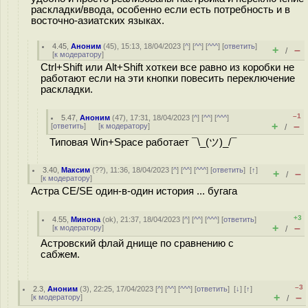
раскладки/ввода, особенно если есть потребность и в
восточно-азиатских языках.
4.45
,
Аноним
(
45
), 15:13, 18/04/2023 [
^
] [
^^
] [
^^^
] [
ответить
]
+
–
/
[
к модератору
]
Ctrl+Shift или Alt+Shift хоткеи все равно из коробки не
работают если на эти кнопки повесить переключение
раскладки.
–1
5.47
,
Аноним
(
47
), 17:31, 18/04/2023 [
^
] [
^^
] [
^^^
]
+
–
[
ответить
]
[
к модератору
]
/
Типовая Win+Space работает ¯\_(ツ)_/¯
3.40
,
Максим
(
??
), 11:36, 18/04/2023 [
^
] [
^^
] [
^^^
] [
ответить
]
[
↑
]
+
–
/
[
к модератору
]
Астра CE/SE один-в-один история ... бугага
+3
4.55
,
Минона
(
ok
), 21:37, 18/04/2023 [
^
] [
^^
] [
^^^
] [
ответить
]
+
–
[
к модератору
]
/
Астровский флай днище по сравнению с
сабжем.
–3
2.3
,
Аноним
(
3
), 22:25, 17/04/2023 [
^
] [
^^
] [
^^^
] [
ответить
]
[
↓
] [
↑
]
+
–
[
к модератору
]
/