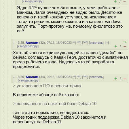
+
–
[
к модератору
]
/
Ядро 4.19 лучше чем 5х и выше, у меня работало с
Вайном, Лагов очевидных не видно было. Десяточке
конечно и такой конфиг уступает, за исключением
того,что репачек можно кажется и в каталог windows
запулить. Порт-протону же, по-моему фиолетово это
всё.
+1
3.28
,
Аноним
(
32
), 07:16, 18/04/2023 [
^
] [
^^
] [
^^^
] [
ответить
]
[
↑
]
+
–
[
к модератору
]
/
Хоть обычно я и критикую людей за слово "дизайн", но
сейчас соглашусь с Кавай Гёрл, достаточно симпатичная
среда рабочего стола. Надеюсь что её разработка
продолжится.
3.36
,
Аноним
(
34
), 09:15, 18/04/2023 [
^
] [
^^
] [
^^^
] [
ответить
]
+
–
/
[
к модератору
]
> устаревшего ПО в репозиториях
В первом же абзаце всё сказано:
> основанного на пакетной базе Debian 10
так что это нормально, не недостаток.
Через годик поддержка Debian 10 закончится и
переползут на Debian 11.