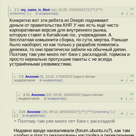
+7
2.2
,
my_name_is_Mud
(
ok
), 22:25, 17/04/2023 [
^
] [
^^
] [
^^^
]
+
–
[
ответить
]
[
↓
] [
к модератору
]
/
Конкретно вот эти ребята из Deepin поднимают
деньги от правительства КНР. У них есть ещё чисто
корпоративная версия для внутреннего рынка,
которую ставят в Китайские гос. учереждения. А
бесплатная комьюнити сборка, по сути, мертва. Раньше
было наоборот, но как только у разрабов появились
денежки, то они практически забили на обычный дипин.
Поэтому там уже много лет баги с раскладкой, тормоза и
просто нереально протухшие пакеты с не всегда
устранёнными уязвимостями.
+3
3.8
,
Аноним
(
8
), 23:24, 17/04/2023
Скрыто ботом-
+
–
модератором
[
к модератору
]
/
+3
4.24
,
Аноним
(
24
), 04:46, 18/04/2023
Скрыто ботом-
+
–
модератором
[
к модератору
]
/
3.34
,
Аноним
(
34
), 09:10, 18/04/2023 [
^
] [
^^
] [
^^^
] [
ответить
]
[
↓
]
+
–
/
[
↑
] [
к модератору
]
> Поэтому там уже много лет баги с раскладкой
Недавно вроде нахваливали (forum.ubuntu.ru?), как там
удобно и просто реализованы настройка и переключение