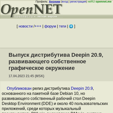
Профиль:
Аноним
(
вход
|
регистрация
)
неRU
opennet.me
[
новости
/
+++
|
форум
|
теги
|
]
Выпуск дистрибутива Deepin 20.9,
развивающего собственное
графическое окружение
17.04.2023 21:45 (MSK)
Опубликован
релиз дистрибутива
Deepin 20.9
,
основанного на пакетной базе Debian 10, но
развивающего собственный рабочий стол Deepin
Desktop Environment (DDE) и около 40 пользовательских
приложений, среди которых музыкальный