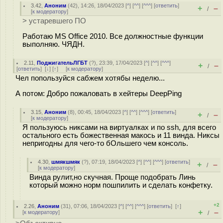
3.42
,
Аноним
(
42
), 14:26, 18/04/2023 [
^
] [
^^
] [
^^^
] [
ответить
]
+
–
/
[
к модератору
]
> устаревшего ПО
Работаю MS Office 2010. Все должностные функции
выполняю. ЧЯДН.
2.11
,
ПоджигательЛГБТ
(
?
), 23:39, 17/04/2023 [
^
] [
^^
] [
^^^
]
+
–
/
[
ответить
]
[
↓
] [
↑
] [
к модератору
]
Чел попользуйся сабжем хотябы неделю...
А потом: Добро пожаловать в хейтеры DeepPing
3.15
,
Аноним
(
8
), 00:45, 18/04/2023 [
^
] [
^^
] [
^^^
] [
ответить
]
+
–
/
[
к модератору
]
Я пользуюсь никсами на виртуалках и по ssh, для всего
остального есть божественная макось и 11 винда. Никсы
непригодны для чего-то бОльшего чем консоль.
4.30
,
шмякшмяк
(
?
), 07:19, 18/04/2023 [
^
] [
^^
] [
^^^
] [
ответить
]
+
–
/
[
к модератору
]
Винда рулит,но скучная. Проще подобрать Линь
который можно норм пошпилить и сделать конфетку.
+2
2.26
,
Аноним
(
31
), 07:06, 18/04/2023 [
^
] [
^^
] [
^^^
] [
ответить
]
[
↑
]
+
–
[
к модератору
]
/