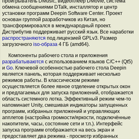
проигрыватель DMusic, видеоплеер DMovie, система
обмена сообщениями DTalk, инсталлятор и центр
установки программ Deepin Software Center. Проект
основан группой разработчиков из Китая, но
трансформировался в международный проект.
Дистрибутив поддерживает русский язык. Все наработки
распространяются
под лицензией GPLv3. Размер
загрузочного
iso-образа
4 ГБ (amd64).
Компоненты рабочего стола и приложения
разрабатываются
с использованием языков C/C++ (Qt5)
и
Go
. Ключевой особенностью рабочего стола Deepin
является панель, которая поддерживает несколько
режимов работы. В классическом режиме
осуществляется более явное отделение открытых окон
и предлагаемых для запуска приложений, отображается
область системного лотка. Эффективный режим чем-то
напоминает Unity, смешивая индикаторы запущенных
программ, избранных приложений и управляющих
апплетов (настройка громкости/яркости, подключённые
накопители, часы, состояние сети и т.п.). Интерфейс
запуска программ отображается на весь экран и
предоставляет два режима - просмотр избранных