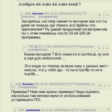
./configure && make && make install ?
6.44
,
Аноним
(
45
), 15:11, 18/04/2023 [
^
] [
^^
] [
^^^
]
+
–
/
[
ответить
]
[
к модератору
]
Засоряешь систему каким-то мусором при это ты
даже не знаешь где лежать все файлы это
приложения? Ну давай продолжай посмотрим как
ты с этим поживешь после 10-ой 100-ой
программы.
7.52
,
1
(
??
), 17:50, 18/04/2023 [
^
] [
^^
] [
^^^
] [
ответить
]
+
–
/
[
к модератору
]
Каким мусором ? Всё ложится в /usr/local, ну или
в /opt для любителей ...
Это когда ты тянешь всякую каку с разных мест -
неясно, что у тебя где - то ли в /usr/lib то ли в
/var/lib ...
3.25
,
Аноним
(
25
), 06:19, 18/04/2023 [
^
] [
^^
] [
^^^
] [
ответить
]
[
↓
]
+
–
/
[
↑
] [
к модератору
]
Примеры? Нам нам нужны примеры! Надо оценить
насколько там велики муки от использования
устаревшего ПО.
+1
4.27
,
шмякшмяк
(
?
), 07:15, 18/04/2023 [
^
] [
^^
] [
^^^
] [
ответить
]