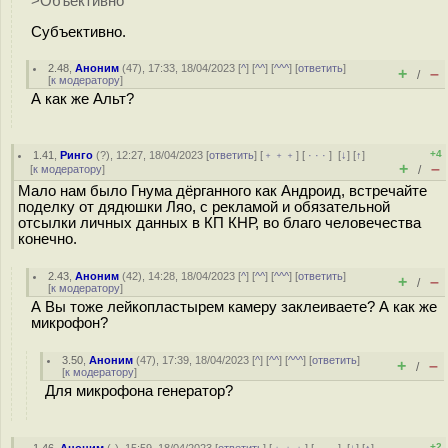
>Объективно
Субъективно.
2.48
,
Аноним
(
47
), 17:33, 18/04/2023 [
^
] [
^^
] [
^^^
] [
ответить
]
+
–
/
[
к модератору
]
А как же Альт?
+4
1.41
,
Ринго
(
?
), 12:27, 18/04/2023 [
ответить
] [
﹢﹢﹢
] [
· · ·
]
[
↓
] [
↑
]
+
–
[
к модератору
]
/
Мало нам было Гнума дёрганного как Андроид, встречайте
поделку от дядюшки Ляо, с рекламой и обязательной
отсылки личных данных в КП КНР, во благо человечества
конечно.
2.43
,
Аноним
(
42
), 14:28, 18/04/2023 [
^
] [
^^
] [
^^^
] [
ответить
]
+
–
/
[
к модератору
]
А Вы тоже лейкопластырем камеру заклеиваете? А как же
микрофон?
3.50
,
Аноним
(
47
), 17:39, 18/04/2023 [
^
] [
^^
] [
^^^
] [
ответить
]
+
–
/
[
к модератору
]
Для микрофона генератор?
+2