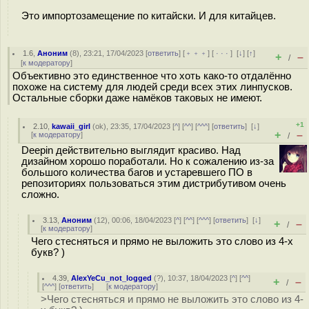
Это импортозамещение по китайски. И для китайцев.
1.6
,
Аноним
(
8
), 23:21, 17/04/2023 [
ответить
] [
﹢﹢﹢
] [
· · ·
]
[
↓
] [
↑
]
+
–
/
[
к модератору
]
Объективно это единственное что хоть како-то отдалённо
похоже на систему для людей среди всех этих линпусков.
Остальные сборки даже намёков таковых не имеют.
+1
2.10
,
kawaii_girl
(
ok
), 23:35, 17/04/2023 [
^
] [
^^
] [
^^^
] [
ответить
]
[
↓
]
+
–
[
к модератору
]
/
Deepin действительно выглядит красиво. Над
дизайном хорошо поработали. Но к сожалению из-за
большого количества багов и устаревшего ПО в
репозиториях пользоваться этим дистрибутивом очень
сложно.
3.13
,
Аноним
(
12
), 00:06, 18/04/2023 [
^
] [
^^
] [
^^^
] [
ответить
]
[
↓
]
+
–
/
[
к модератору
]
Чего стесняться и прямо не выложить это слово из 4-х
букв? )
4.39
,
AlexYeCu_not_logged
(
?
), 10:37, 18/04/2023 [
^
] [
^^
]
+
–
/
[
^^^
] [
ответить
]
[
к модератору
]
>Чего стесняться и прямо не выложить это слово из 4-