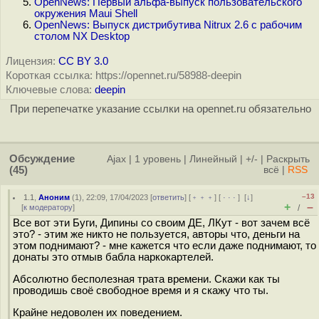
OpenNews: Первый альфа-выпуск пользовательского
окружения Maui Shell
OpenNews: Выпуск дистрибутива Nitrux 2.6 с рабочим
столом NX Desktop
Лицензия:
CC BY 3.0
Короткая ссылка: https://opennet.ru/58988-deepin
Ключевые слова:
deepin
При перепечатке указание ссылки на opennet.ru обязательно
Обсуждение
Ajax
|
1 уровень
|
Линейный
|
+/-
|
Раскрыть
(45)
всё
|
RSS
–13
1.1
,
Аноним
(
1
), 22:09, 17/04/2023 [
ответить
] [
﹢﹢﹢
] [
· · ·
]
[
↓
]
+
–
[
к модератору
]
/
Все вот эти Буги, Дипины со своим ДЕ, ЛКут - вот зачем всё
это? - этим же никто не пользуется, авторы что, деньги на
этом поднимают? - мне кажется что если даже поднимают, то
донаты это отмыв бабла наркокартелей.
Абсолютно бесполезная трата времени. Скажи как ты
проводишь своё свободное время и я скажу что ты.
Крайне недоволен их поведением.