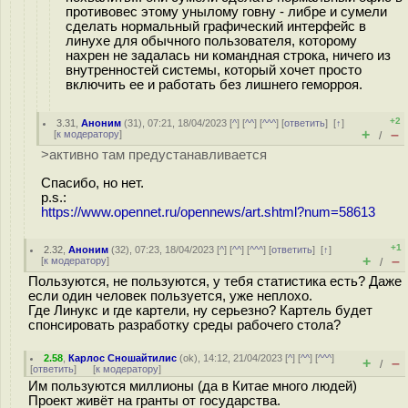
противовес этому унылому говну - либре и сумели
сделать нормальный графический интерфейс в
линухе для обычного пользователя, которому
нахрен не задалась ни командная строка, ничего из
внутренностей системы, который хочет просто
включить ее и работать без лишнего геморроя.
+2
3.31
,
Аноним
(
31
), 07:21, 18/04/2023 [
^
] [
^^
] [
^^^
] [
ответить
]
[
↑
]
+
–
[
к модератору
]
/
>активно там предустанавливается
Спасибо, но нет.
p.s.:
https://www.opennet.ru/opennews/art.shtml?num=58613
+1
2.32
,
Аноним
(
32
), 07:23, 18/04/2023 [
^
] [
^^
] [
^^^
] [
ответить
]
[
↑
]
+
–
[
к модератору
]
/
Пользуются, не пользуются, у тебя статистика есть? Даже
если один человек пользуется, уже неплохо.
Где Линукс и где картели, ну серьезно? Картель будет
спонсировать разработку среды рабочего стола?
2.58
,
Карлос Сношайтилис
(
ok
), 14:12, 21/04/2023 [
^
] [
^^
] [
^^^
]
+
–
/
[
ответить
]
[
к модератору
]
Им пользуются миллионы (да в Китае много людей)
Проект живёт на гранты от государства.