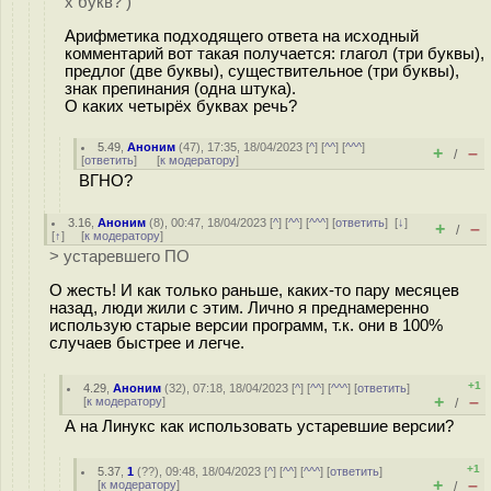
х букв? )
Арифметика подходящего ответа на исходный
комментарий вот такая получается: глагол (три буквы),
предлог (две буквы), существительное (три буквы),
знак препинания (одна штука).
О каких четырёх буквах речь?
5.49
,
Аноним
(
47
), 17:35, 18/04/2023 [
^
] [
^^
] [
^^^
]
+
–
/
[
ответить
]
[
к модератору
]
ВГНО?
3.16
,
Аноним
(
8
), 00:47, 18/04/2023 [
^
] [
^^
] [
^^^
] [
ответить
]
[
↓
]
+
–
/
[
↑
] [
к модератору
]
> устаревшего ПО
О жесть! И как только раньше, каких-то пару месяцев
назад, люди жили с этим. Лично я преднамеренно
использую старые версии программ, т.к. они в 100%
случаев быстрее и легче.
+1
4.29
,
Аноним
(
32
), 07:18, 18/04/2023 [
^
] [
^^
] [
^^^
] [
ответить
]
+
–
[
к модератору
]
/
А на Линукс как использовать устаревшие версии?
+1
5.37
,
1
(
??
), 09:48, 18/04/2023 [
^
] [
^^
] [
^^^
] [
ответить
]
+
–
[
к модератору
]
/