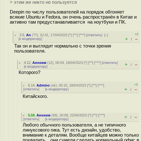
> этим же никто не пользуется
Deepin по числу пользователей на порядок обгоняет
всякие Ubuntu и Fedora, он очень распространён в Китае и
активно там предустанавливается на ноутбуки и ПК.
+5
3.5
,
An
(
??
), 22:41, 17/04/2023 [
^
] [
^^
] [
^^^
] [
ответить
]
[
↓
]
+
–
[
к модератору
]
/
Так он и выглядит нормально с точки зрения
пользователя.
4.12
,
Аноним
(
12
), 00:04, 18/04/2023 [
^
] [
^^
] [
^^^
] [
ответить
]
+
–
/
[
к модератору
]
Которого?
+3
5.14
,
Admino
(
ok
), 00:15, 18/04/2023 [
^
] [
^^
] [
^^^
]
+
–
[
ответить
]
[
к модератору
]
/
Китайского.
5.59
,
Аноним
(
59
), 20:08, 22/04/2023 [
^
] [
^^
] [
^^^
]
+
–
/
[
ответить
]
[
к модератору
]
Любого обычного пользователя, а не типичного
линуксового гика. Тут есть дизайн, удобство,
внимание к деталям. Вообще китайцев можно только
похвалить... они сумели сделать нормальный офис в