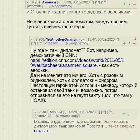
6.251
,
Аноним
(
-
), 03:20, 08/02/2023 [
^
] [
^^
] [
^^^
]
+
–
/
[
ответить
]
[
к модератору
]
> Стояли и ждали какого-то дурака с авоськами.
Не в авосками а с дипломатом, между прочим.
Гуглить неизвестного героя.
–1
7.280
,
YetAnotherOnanym
(
ok
), 13:47, 08/02/2023 [
^
]
+
–
[
^^
] [
^^^
] [
ответить
]
[
к модератору
]
/
Ну где ж там "дипломат"? Вот, например,
демократичный CNN:
https://edition.cnn.com/videos/world/2011/05/1
9/vault.schaer.tiananmen.square.
- как есть
авоськи.
Да и не меняет это ничего. Хоть с розовым
ридикюлем, хоть с солдатским сидором.
Настоящий герой этой истории - мехвод, который
остановил свой танк и, возможно, потом
отправился за это на гауптвахту (или что там у
НОАК).
8.307
,
Аноним
(
-
), 13:29, 09/02/2023 [
^
] [
^^
] [
^^^
]
+
–
/
[
ответить
]
[
к модератору
]
В смысле где, рядом, где офисный планктошик с
дипломатом танк заякорил Просто в...
текст свёрнут,
показать