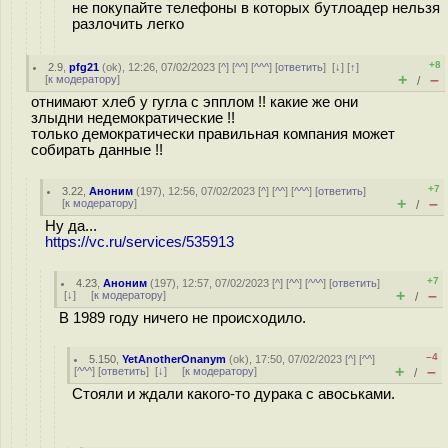
не покупайте телефоны в которых бутлоадер нельзя
разлочить легко
+8
2.9
,
pfg21
(
ok
), 12:26, 07/02/2023 [
^
] [
^^
] [
^^^
] [
ответить
]
[
↓
] [
↑
]
+
–
[
к модератору
]
/
отнимают хлеб у гугла с эпплом !! какие же они
злыдни недемократические !!
только демократически правильная компания может
собирать данные !!
+7
3.22
,
Аноним
(
197
), 12:56, 07/02/2023 [
^
] [
^^
] [
^^^
] [
ответить
]
+
–
[
к модератору
]
/
Ну да...
https://vc.ru/services/535913
+7
4.23
,
Аноним
(
197
), 12:57, 07/02/2023 [
^
] [
^^
] [
^^^
] [
ответить
]
+
–
[
↓
] [
к модератору
]
/
В 1989 году ничего не происходило.
–4
5.150
,
YetAnotherOnanym
(
ok
), 17:50, 07/02/2023 [
^
] [
^^
]
+
–
[
^^^
] [
ответить
]
[
↓
] [
к модератору
]
/
Стояли и ждали какого-то дурака с авоськами.