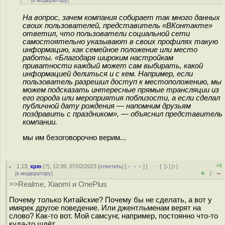
[
к модератору
]
На вопрос, зачем компания собирает так много данных
своих пользователей, представитель «ВКонтакте»
ответил, что пользователи социальной сети
самостоятельно указывают в своих профилях такую
информацию, как семейное положение или место
работы. «Благодаря широким настройкам
приватности каждый может сам выбирать, какой
информацией делиться и с кем. Например, если
пользователь разрешил доступ к местоположению, мы
можем подсказать интересные прямые трансляции из
его города или мероприятия поблизости, а если сделал
публичной дату рождения — напомним друзьям
поздравить с праздником», — объяснил представитель
компании.
мы им безоговорочно верим...
+9
1.13
,
хрю
(
?
), 12:39, 07/02/2023 [
ответить
] [
﹢﹢﹢
] [
· · ·
]
[
↓
] [
↑
]
+
–
[
к модератору
]
/
>>Realme, Xiaomi и OnePlus
Почему только Китайские? Почему бы не сделать, а вот у
имярек другое поведение. Или джентльменам верят на
слово? Как-то вот. Мой самсунг, например, постоянно что-то
куда-то шлёт.