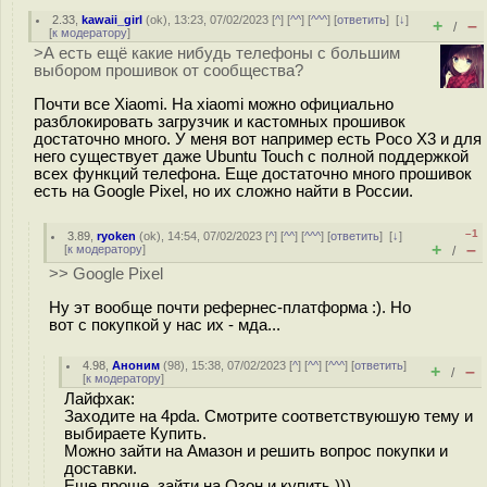
2.33
,
kawaii_girl
(
ok
), 13:23, 07/02/2023 [
^
] [
^^
] [
^^^
] [
ответить
]
[
↓
]
+
–
/
[
к модератору
]
>А есть ещё какие нибудь телефоны с большим
выбором прошивок от сообщества?
Почти все Xiaomi. На xiaomi можно официально
разблокировать загрузчик и кастомных прошивок
достаточно много. У меня вот например есть Poco X3 и для
него существует даже Ubuntu Touch с полной поддержкой
всех функций телефона. Еще достаточно много прошивок
есть на Google Pixel, но их сложно найти в России.
–1
3.89
,
ryoken
(
ok
), 14:54, 07/02/2023 [
^
] [
^^
] [
^^^
] [
ответить
]
[
↓
]
+
–
[
к модератору
]
/
>> Google Pixel
Ну эт вообще почти рефернес-платформа :). Но
вот с покупкой у нас их - мда...
4.98
,
Аноним
(
98
), 15:38, 07/02/2023 [
^
] [
^^
] [
^^^
] [
ответить
]
+
–
/
[
к модератору
]
Лайфхак:
Заходите на 4pda. Смотрите соответствуюшую тему и
выбираете Купить.
Можно зайти на Амазон и решить вопрос покупки и
доставки.
Еще проще, зайти на Озон и купить )))