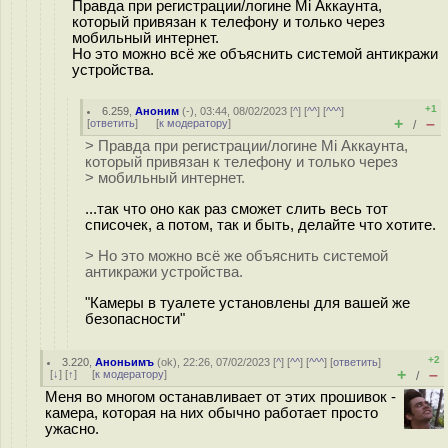
Правда при регистрации/логине Mi Аккаунта,
который привязан к телефону и только через
мобильный интернет.
Но это можно всё же объяснить системой антикражи
устройства.
+1
6.259
,
Аноним
(
-
), 03:44, 08/02/2023 [
^
] [
^^
] [
^^^
]
+
–
[
ответить
]
[
к модератору
]
/
> Правда при регистрации/логине Mi Аккаунта,
который привязан к телефону и только через
> мобильный интернет.
...так что оно как раз сможет слить весь тот
списочек, а потом, так и быть, делайте что хотите.
> Но это можно всё же объяснить системой
антикражи устройства.
"Камеры в туалете установлены для вашей же
безопасности"
+2
3.220
,
Аноньимъ
(
ok
), 22:26, 07/02/2023 [
^
] [
^^
] [
^^^
] [
ответить
]
+
–
[
↓
] [
↑
] [
к модератору
]
/
Меня во многом останавливает от этих прошивок -
камера, которая на них обычно работает просто
ужасно.