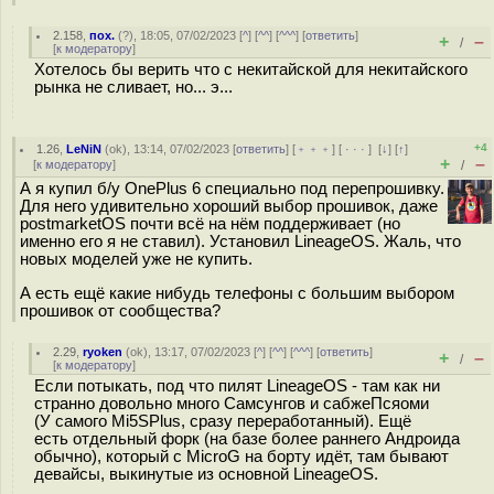
2.158
,
пох.
(
?
), 18:05, 07/02/2023 [
^
] [
^^
] [
^^^
] [
ответить
]
+
–
/
[
к модератору
]
Хотелось бы верить что с некитайской для некитайского
рынка не сливает, но... э...
+4
1.26
,
LeNiN
(
ok
), 13:14, 07/02/2023 [
ответить
] [
﹢﹢﹢
] [
· · ·
]
[
↓
] [
↑
]
+
–
[
к модератору
]
/
А я купил б/у OnePlus 6 специально под перепрошивку.
Для него удивительно хороший выбор прошивок, даже
postmarketOS почти всё на нём поддерживает (но
именно его я не ставил). Установил LineageOS. Жаль, что
новых моделей уже не купить.
А есть ещё какие нибудь телефоны с большим выбором
прошивок от сообщества?
2.29
,
ryoken
(
ok
), 13:17, 07/02/2023 [
^
] [
^^
] [
^^^
] [
ответить
]
+
–
/
[
к модератору
]
Если потыкать, под что пилят LineageOS - там как ни
странно довольно много Самсунгов и сабжеПсяоми
(У самого Mi5SPlus, сразу переработанный). Ещё
есть отдельный форк (на базе более раннего Андроида
обычно), который с MicroG на борту идёт, там бывают
девайсы, выкинутые из основной LineageOS.