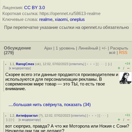
Лицензия:
CC BY 3.0
Короткая ссылка: https://opennet.ru/58613-realme
Ключевые слова:
realme
,
xiaomi
,
oneplus
При перепечатке указание ссылки на opennet.ru обязательно
Обсуждение
Ajax
|
1 уровень
|
Линейный
|
+/-
|
Раскрыть
(279)
всё
|
RSS
+24
1.1
,
RarogCmex
(
ok
), 12:02, 07/02/2023 [
ответить
] [
﹢﹢﹢
] [
· · ·
]
[
↓
]
+
–
[
к модератору
]
/
Скорее всего эти данные продаются производителем и
используются для персонализации рекламы. В
современном мире товар — это ТЫ, то есть твое
внимание.
....большая нить свёрнута, показать (34)
+31
1.2
,
Антифрактал
(
?
), 12:02, 07/02/2023 [
ответить
] [
﹢﹢﹢
] [
· · ·
]
+
–
[
↓
] [
↑
] [
к модератору
]
/
вот сюрприз, правда? А что же Моторола или Нокия с Сони?
Неужели они так не делают?