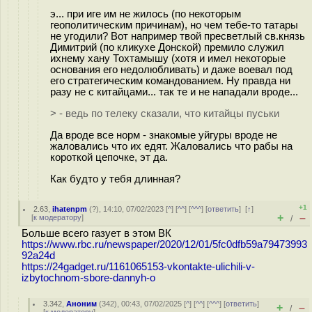
э... при иге им не жилось (по некоторым
геополитическим причинам), но чем тебе-то татары
не угодили? Вот например твой пресветлый св.князь
Димитрий (по кликухе Донской) премило служил
ихнему хану Тохтамышу (хотя и имел некоторые
основания его недолюбливать) и даже воевал под
его стратегическим командованием. Ну правда ни
разу не с китайцами... так те и не нападали вроде...
> - ведь по телеку сказали, что китайцы пуськи
Да вроде все норм - знакомые уйгуры вроде не
жаловались что их едят. Жаловались что рабы на
короткой цепочке, эт да.
Как будто у тебя длинная?
+1
2.63
,
ihatenpm
(
?
), 14:10, 07/02/2023 [
^
] [
^^
] [
^^^
] [
ответить
]
[
↑
]
+
–
[
к модератору
]
/
Больше всего газует в этом ВК
https://www.rbc.ru/newspaper/2020/12/01/5fc0dfb59a79473993
92a24d
https://24gadget.ru/1161065153-vkontakte-ulichili-v-
izbytochnom-sbore-dannyh-o
3.342
,
Аноним
(
342
), 00:43, 07/02/2025 [
^
] [
^^
] [
^^^
] [
ответить
]
+
–
/