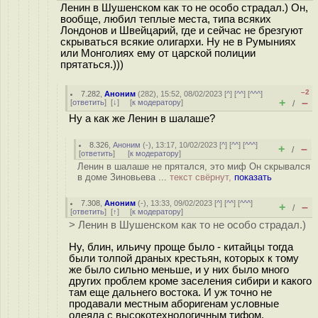
Ленин в Шушенском как то не особо страдал.) Он,
вообще, любил теплые места, типа всяких
Лондонов и Швейцарий, где и сейчас не брезгуют
скрываться всякие олигархи. Ну не в Румыниях
или Монголиях ему от царской полиции
прятаться.)))
–2
7.282
,
Аноним
(
282
), 15:52, 08/02/2023 [
^
] [
^^
] [
^^^
]
+
–
[
ответить
]
[
↓
] [
к модератору
]
/
Ну а как же Ленин в шалаше?
8.326
,
Аноним
(
-
), 13:17, 10/02/2023 [
^
] [
^^
] [
^^^
]
+
–
/
[
ответить
]
[
к модератору
]
Ленин в шалаше не прятался, это миф Он скрывался
в доме Зиновьева ...
текст свёрнут,
показать
7.308
,
Аноним
(
-
), 13:33, 09/02/2023 [
^
] [
^^
] [
^^^
]
+
–
/
[
ответить
]
[
↑
] [
к модератору
]
> Ленин в Шушенском как то не особо страдал.)
Ну, блин, ильичу проще было - китайцы тогда
были толпой драных крестьян, которых к тому
же было сильно меньше, и у них было много
других проблем кроме заселения сибири и какого
там еще дальнего востока. И уж точно не
продавали местным аборигенам условные
одеяла с высокотехнологичным тифом.