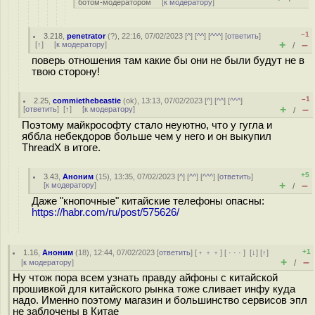
ботом-модератором
[
к модератору
]
–1
3.218
,
penetrator
(
?
), 22:16, 07/02/2023 [
^
] [
^^
] [
^^^
] [
ответить
]
+
–
[
↑
] [
к модератору
]
/
поверь отношения там какие бы они не были будут не в
твою сторону!
–1
2.25
,
commiethebeastie
(
ok
), 13:13, 07/02/2023 [
^
] [
^^
] [
^^^
]
+
–
[
ответить
]
[
↑
] [
к модератору
]
/
Поэтому майкрософту стало неуютно, что у гугла и
яббла небекдоров больше чем у него и он выкупил
ThreadX в итоге.
+5
3.43
,
Аноним
(
15
), 13:35, 07/02/2023 [
^
] [
^^
] [
^^^
] [
ответить
]
+
–
[
к модератору
]
/
Даже "кнопочные" китайские телефоны опасны:
https://habr.com/ru/post/575626/
+1
1.16
,
Аноним
(
18
), 12:44, 07/02/2023 [
ответить
] [
﹢﹢﹢
] [
· · ·
]
[
↓
] [
↑
]
+
–
[
к модератору
]
/
Ну чтож пора всем узнать правду айфоны с китайской
прошивкой для китайского рынка тоже сливает инфу куда
надо. Именно поэтому магазин и большинство сервисов эпл
не заблочены в Китае