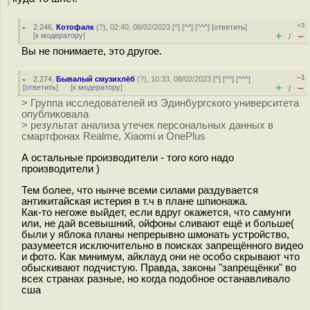
+3
2.246
,
Котофалк
(
?
), 02:40, 08/02/2023 [
^
] [
^^
] [
^^^
] [
ответить
]
+
–
[
к модератору
]
/
Вы не понимаете, это другое.
–1
2.274
,
Бывалый смузихлёб
(
?
), 10:33, 08/02/2023 [
^
] [
^^
] [
^^^
]
+
–
[
ответить
]
[
к модератору
]
/
> Группа исследователей из Эдинбургского университета
опубликовала
> результат анализа утечек персональных данных в
смартфонах Realme, Xiaomi и OnePlus
А остальные производители - того кого надо
производители )
Тем более, что нынче всеми силами раздувается
антикитайская истерия в т.ч в плане шпионажа.
Как-то негоже выйдет, если вдруг окажется, что самунги
или, не дай всевышний, ойфоны сливают ещё и больше(
были у яблока планы непрерывно шмонать устройство,
разумеется исключительно в поисках запрещённого видео
и фото. Как минимум, айклауд они не особо скрывают что
обыскивают подчистую. Правда, законы "запрещёнки" во
всех странах разные, но когда подобное останавливало
сша