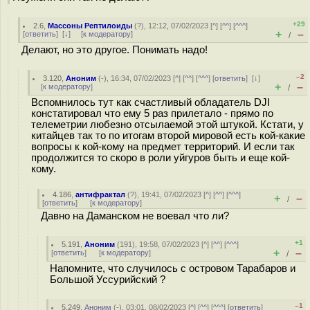
+29
2.6
,
Массоны Рептилоиды
(
?
), 12:12, 07/02/2023 [
^
] [
^^
] [
^^^
]
+
–
[
ответить
]
[
↓
] [
к модератору
]
/
Делают, но это другое. Понимать надо!
–2
3.120
,
Аноним
(
-
), 16:34, 07/02/2023 [
^
] [
^^
] [
^^^
] [
ответить
]
[
↓
]
+
–
[
к модератору
]
/
Вспомнилось тут как счастливый обладатель DJI
констатировал что ему 5 раз прилетало - прямо по
телеметрии любезно отсылаемой этой штукой. Кстати, у
китайцев так то по итогам второй мировой есть кой-какие
вопросы к кой-кому на предмет территорий. И если так
продолжится то скоро в роли уйгуров быть и еще кой-
кому.
4.186
,
антифрактал
(
?
), 19:41, 07/02/2023 [
^
] [
^^
] [
^^^
]
+
–
/
[
ответить
]
[
к модератору
]
Давно на Даманском не воевал что ли?
+1
5.191
,
Аноним
(
191
), 19:58, 07/02/2023 [
^
] [
^^
] [
^^^
]
+
–
[
ответить
]
[
к модератору
]
/
Напомните, что случилось с островом Тарабаров и
Большой Уссурийский ?
–1
5.249
,
Аноним
(
-
), 03:01, 08/02/2023 [
^
] [
^^
] [
^^^
] [
ответить
]