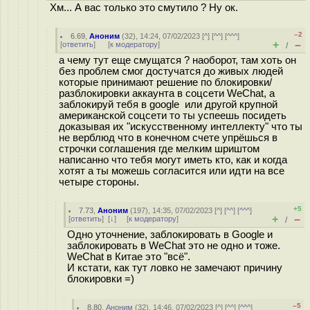
Хм... А вас только это смутило ? Ну ок.
–2
6.69
,
Аноним
(
32
), 14:24, 07/02/2023 [
^
] [
^^
] [
^^^
]
+
–
[
ответить
]
[
к модератору
]
/
а чему тут еще смущатся ? наоборот, там хоть он
без проблем смог достучатся до живых людей
которые принимают решение по блокировки/
разблокировки аккаунта в соцсети WeChat, а
заблокируй тебя в google или другой крупной
американской соцсети то ты успеешь посидеть
доказывая их "искусственному интеллекту" что ты
не верблюд что в конечном счете упрёшься в
строчки соглашения где мелким шриштом
написанно что тебя могут иметь кто, как и когда
хотят а ты можешь согласится или идти на все
четыре стороны.
+5
7.73
,
Аноним
(
197
), 14:35, 07/02/2023 [
^
] [
^^
] [
^^^
]
+
–
[
ответить
]
[
↓
] [
к модератору
]
/
Одно уточнение, заблокировать в Google и
заблокировать в WeChat это не одно и тоже.
WeChat в Китае это "всё".
И кстати, как тут ловко не замечают причину
блокировки =)
–5
8.80
,
Аноним
(
32
), 14:46, 07/02/2023 [
^
] [
^^
] [
^^^
]