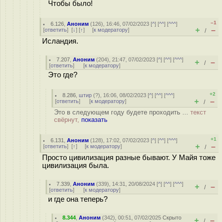
Чтобы было!
–1
6.126
,
Аноним
(
126
), 16:46, 07/02/2023 [
^
] [
^^
] [
^^^
]
+
–
[
ответить
]
[
↓
] [
↑
] [
к модератору
]
/
Исландия.
7.207
,
Аноним
(
204
), 21:47, 07/02/2023 [
^
] [
^^
] [
^^^
]
+
–
/
[
ответить
]
[
к модератору
]
Это где?
+2
8.286
,
штир
(
?
), 16:06, 08/02/2023 [
^
] [
^^
] [
^^^
]
+
–
[
ответить
]
[
к модератору
]
/
Это в следующем году будете проходить ...
текст
свёрнут,
показать
+1
6.131
,
Аноним
(
128
), 17:02, 07/02/2023 [
^
] [
^^
] [
^^^
]
+
–
[
ответить
]
[
↑
] [
к модератору
]
/
Просто цивилизация разные бывают. У Майя тоже
цивилизация была.
7.339
,
Аноним
(
339
), 14:31, 20/08/2024 [
^
] [
^^
] [
^^^
]
+
–
/
[
ответить
]
[
к модератору
]
и где она теперь?
8.344
,
Аноним
(
342
), 00:51, 07/02/2025
Скрыто
+
–
/