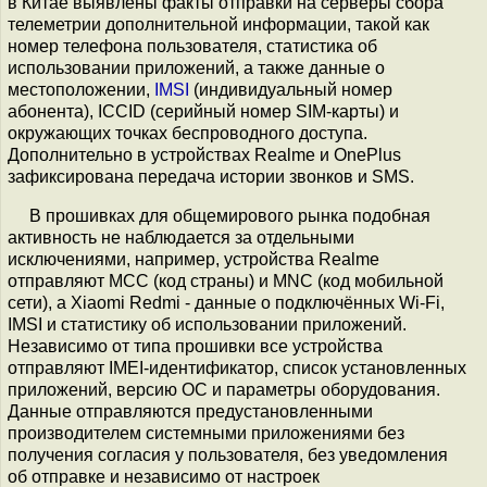
в Китае выявлены факты отправки на серверы сбора
телеметрии дополнительной информации, такой как
номер телефона пользователя, статистика об
использовании приложений, а также данные о
местоположении,
IMSI
(индивидуальный номер
абонента), ICCID (серийный номер SIM-карты) и
окружающих точках беспроводного доступа.
Дополнительно в устройствах Realme и OnePlus
зафиксирована передача истории звонков и SMS.
В прошивках для общемирового рынка подобная
активность не наблюдается за отдельными
исключениями, например, устройства Realme
отправляют MCC (код страны) и MNC (код мобильной
сети), а Xiaomi Redmi - данные о подключённых Wi-Fi,
IMSI и статистику об использовании приложений.
Независимо от типа прошивки все устройства
отправляют IMEI-идентификатор, список установленных
приложений, версию ОС и параметры оборудования.
Данные отправляются предустановленными
производителем системными приложениями без
получения согласия у пользователя, без уведомления
об отправке и независимо от настроек