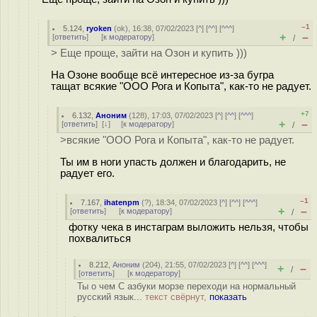
–1
5.124
,
ryoken
(
ok
), 16:38, 07/02/2023 [
^
] [
^^
] [
^^^
]
+
–
[
ответить
]
[
к модератору
]
/
> Еще проще, зайти на Озон и купить )))
На Озоне вообще всё интересное из-за бугра
тащат всякие "ООО Рога и Копыта", как-то не радует.
+7
6.132
,
Аноним
(
128
), 17:03, 07/02/2023 [
^
] [
^^
] [
^^^
]
+
–
[
ответить
]
[
↓
] [
к модератору
]
/
>всякие "ООО Рога и Копыта", как-то не радует.
Ты им в ноги упасть должен и благодарить, не
радует его.
–1
7.167
,
ihatenpm
(
?
), 18:34, 07/02/2023 [
^
] [
^^
] [
^^^
]
+
–
[
ответить
]
[
к модератору
]
/
фотку чека в инстаграм выложить нельзя, чтобы
похвалиться
8.212
,
Аноним
(
204
), 21:55, 07/02/2023 [
^
] [
^^
] [
^^^
]
+
–
/
[
ответить
]
[
к модератору
]
Ты о чем С азбуки морзе переходи на нормальный
русский язык...
текст свёрнут,
показать