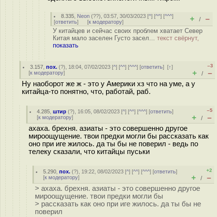
8.335
,
Neon
(
??
), 03:57, 30/03/2023 [
^
] [
^^
] [
^^^
]
+
–
/
[
ответить
]
[
к модератору
]
У китайцев и сейчас своих проблем хватает Север
Китая мало заселен Густо засел...
текст свёрнут,
показать
–3
3.157
,
пох.
(
?
), 18:04, 07/02/2023 [
^
] [
^^
] [
^^^
] [
ответить
]
[
↑
]
+
–
[
к модератору
]
/
Ну наоборот же ж - это у Америки хз что на уме, а у
китайца-то понятно, что, работай, раб.
–5
4.285
,
штир
(
?
), 16:05, 08/02/2023 [
^
] [
^^
] [
^^^
] [
ответить
]
+
–
[
к модератору
]
/
ахаха. брехня. азиаты - это совершенно другое
мироощущение. твои предки могли бы рассказать как
оно при иге жилось. да ты бы не поверил - ведь по
телеку сказали, что китайцы пуськи
+2
5.290
,
пох.
(
?
), 19:22, 08/02/2023 [
^
] [
^^
] [
^^^
] [
ответить
]
+
–
[
к модератору
]
/
> ахаха. брехня. азиаты - это совершенно другое
мироощущение. твои предки могли бы
> рассказать как оно при иге жилось. да ты бы не
поверил