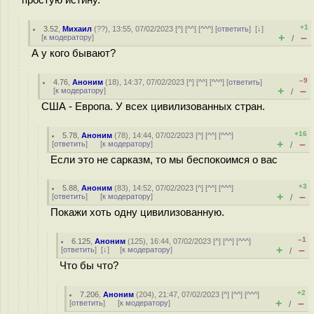
простую истину.
+1
3.52
,
Михаил
(
??
), 13:55, 07/02/2023 [
^
] [
^^
] [
^^^
] [
ответить
]
[
↓
]
+
–
[
к модератору
]
/
А у кого бывают?
–9
4.76
,
Аноним
(
18
), 14:37, 07/02/2023 [
^
] [
^^
] [
^^^
] [
ответить
]
+
–
[
к модератору
]
/
США - Европа. У всех цивилизованных стран.
+16
5.78
,
Аноним
(
78
), 14:44, 07/02/2023 [
^
] [
^^
] [
^^^
]
+
–
[
ответить
]
[
к модератору
]
/
Если это не сарказм, то мы беспокоимся о вас
+3
5.88
,
Аноним
(
83
), 14:52, 07/02/2023 [
^
] [
^^
] [
^^^
]
+
–
[
ответить
]
[
к модератору
]
/
Покажи хоть одну цивилизованную.
–1
6.125
,
Аноним
(
125
), 16:44, 07/02/2023 [
^
] [
^^
] [
^^^
]
+
–
[
ответить
]
[
↓
] [
к модератору
]
/
Что бы что?
+2
7.206
,
Аноним
(
204
), 21:47, 07/02/2023 [
^
] [
^^
] [
^^^
]
+
–
[
ответить
]
[
к модератору
]
/