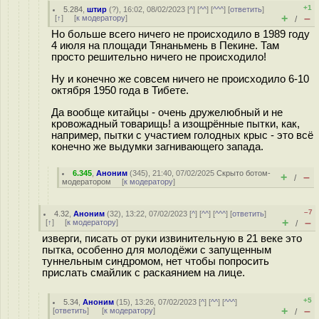
+1
5.284
,
штир
(
?
), 16:02, 08/02/2023 [
^
] [
^^
] [
^^^
] [
ответить
]
+
–
[
↑
] [
к модератору
]
/
Но больше всего ничего не происходило в 1989 году
4 июля на площади Тянаньмень в Пекине. Там
просто решительно ничего не происходило!
Ну и конечно же совсем ничего не происходило 6-10
октября 1950 года в Тибете.
Да вообще китайцы - очень дружелюбный и не
кровожадный товарищь! а изощрённые пытки, как,
например, пытки с участием голодных крыс - это всё
конечно же выдумки загнивающего запада.
6.345
,
Аноним
(
345
), 21:40, 07/02/2025
Скрыто ботом-
+
–
/
модератором
[
к модератору
]
–7
4.32
,
Аноним
(
32
), 13:22, 07/02/2023 [
^
] [
^^
] [
^^^
] [
ответить
]
+
–
[
↑
] [
к модератору
]
/
изверги, писать от руки извинительную в 21 веке это
пытка, особенно для молодёжи с запущенным
туннельным синдромом, нет чтобы попросить
прислать смайлик с раскаянием на лице.
+5
5.34
,
Аноним
(
15
), 13:26, 07/02/2023 [
^
] [
^^
] [
^^^
]
+
–
[
ответить
]
[
к модератору
]
/