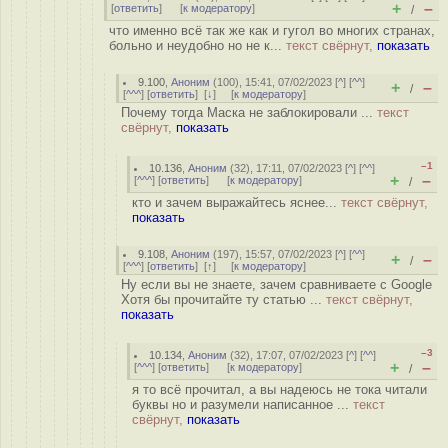
+
–
[
ответить
]
[
к модератору
]
/
что именно всё так же как и гугол во многих странах,
больно и неудобно но не к...
текст свёрнут,
показать
9.100
,
Аноним
(
100
), 15:41, 07/02/2023 [
^
] [
^^
]
+
–
/
[
^^^
] [
ответить
]
[
↓
] [
к модератору
]
Почему тогда Маска не заблокировали ...
текст
свёрнут,
показать
–1
10.136
,
Аноним
(
32
), 17:11, 07/02/2023 [
^
] [
^^
]
+
–
[
^^^
] [
ответить
]
[
к модератору
]
/
кто и зачем выражайтесь яснее...
текст свёрнут,
показать
9.108
,
Аноним
(
197
), 15:57, 07/02/2023 [
^
] [
^^
]
+
–
/
[
^^^
] [
ответить
]
[
↑
] [
к модератору
]
Ну если вы не знаете, зачем сравниваете с Google
Хотя бы прочитайте ту статью ...
текст свёрнут,
показать
–3
10.134
,
Аноним
(
32
), 17:07, 07/02/2023 [
^
] [
^^
]
+
–
[
^^^
] [
ответить
]
[
к модератору
]
/
я то всё прочитал, а вы надеюсь не тока читали
буквы но и разумели написанное ...
текст
свёрнут,
показать