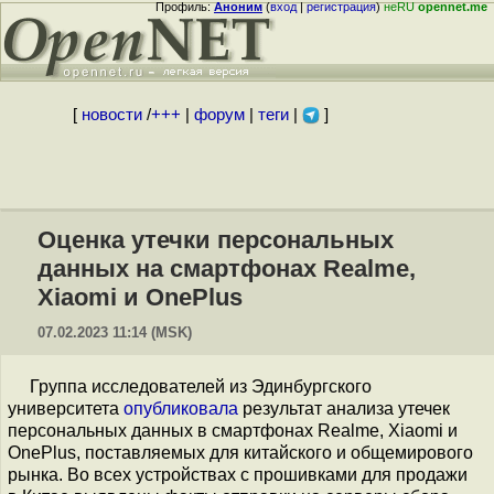
Профиль:
Аноним
(
вход
|
регистрация
)
неRU
opennet.me
[
новости
/
+++
|
форум
|
теги
|
]
Оценка утечки персональных
данных на смартфонах Realme,
Xiaomi и OnePlus
07.02.2023 11:14 (MSK)
Группа исследователей из Эдинбургского
университета
опубликовала
результат анализа утечек
персональных данных в смартфонах Realme, Xiaomi и
OnePlus, поставляемых для китайского и общемирового
рынка. Во всех устройствах с прошивками для продажи