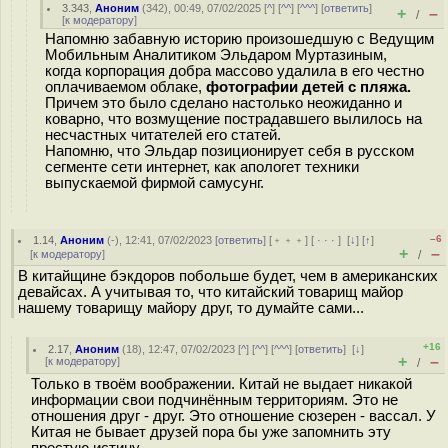
3.343
,
Аноним
(
342
), 00:49, 07/02/2025 [
^
] [
^^
] [
^^^
] [
ответить
]
+
–
/
[
к модератору
]
Напомню забавную историю произошедшую с Ведущим
Мобильным Аналитиком Эльдаром Муртазиным,
когда корпорация добра массово удалила в его честно
оплачиваемом облаке,
фотографии детей с пляжа.
Причем это было сделано настолько неожиданно и
коварно, что возмущение пострадавшего вылилось на
несчастных читателей его статей.
Напомню, что Эльдар позиционирует себя в русском
сегменте сети интернет, как апологет техники
выпускаемой фирмой самусунг.
–6
1.14
,
Аноним
(
-
), 12:41, 07/02/2023 [
ответить
] [
﹢﹢﹢
] [
· · ·
]
[
↓
] [
↑
]
+
–
[
к модератору
]
/
В китайщине бэкдоров побольше будет, чем в американских
девайсах. А учитывая то, что китайский товарищ майор
нашему товарищу майору друг, то думайте сами...
+16
2.17
,
Аноним
(
18
), 12:47, 07/02/2023 [
^
] [
^^
] [
^^^
] [
ответить
]
[
↓
]
+
–
[
к модератору
]
/
Только в твоём воображении. Китай не выдает никакой
информации свои подчинённым территориям. Это не
отношения друг - друг. Это отношение сюзерен - вассал. У
Китая не бывает друзей пора бы уже запомнить эту