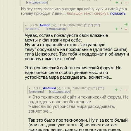
+
–
[
к модератору
]
/
На эту тему разве что анекдот про войну чукч и китайцев в
голову приходит Извин...
большой текст свёрнут,
показать
+6
6.276
,
Avator
(
ok
), 11:16, 08/02/2023 [
^
] [
^^
] [
^^^
]
+
–
[
ответить
]
[
к модератору
]
/
Чувак, оставь пожалуйста свои влажные
мечты и фантазии при себе.
Ну или отправляйся столь "актуальную
тему" обсуждать на профильные (для тебя сайты)
типа Цензор.net. Там тебя и поддержат и обнимут и
поплачут вместе с тобой.
Это технический сайт и технический форум. Не
надо здесь свое особо ценные мысли по
устройства мира раскидывать, воняет же...
7.306
,
Аноним
(
-
), 13:26, 09/02/2023 [
^
] [
^^
] [
^^^
]
+
–
/
[
ответить
]
[
к модератору
]
> Это технический сайт и технический форум. Не
надо здесь свое особо ценные
> мысли по устройства мира раскидывать,
воняет же...
Так это было про технологии. Ну и за кого белый
(или вот даже уже желтый) человек считает
всяких индейцев, радостно волокущих новое,