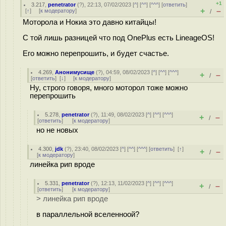
+1
3.217
,
penetrator
(
?
), 22:13, 07/02/2023 [
^
] [
^^
] [
^^^
] [
ответить
]
+
–
[
↑
] [
к модератору
]
/
Моторола и Нокиа это давно китайцы!
С той лишь разницей что под OnePlus есть LineageOS!
Его можно перепрошить, и будет счастье.
4.269
,
Анонимусище
(
?
), 04:59, 08/02/2023 [
^
] [
^^
] [
^^^
]
+
–
/
[
ответить
]
[
↓
] [
к модератору
]
Ну, строго говоря, много моторол тоже можно
перепрошить
5.278
,
penetrator
(
?
), 11:49, 08/02/2023 [
^
] [
^^
] [
^^^
]
+
–
/
[
ответить
]
[
к модератору
]
но не новых
4.300
,
jdk
(
?
), 23:40, 08/02/2023 [
^
] [
^^
] [
^^^
] [
ответить
]
[
↑
]
+
–
/
[
к модератору
]
линейка рип вроде
5.331
,
penetrator
(
?
), 12:13, 11/02/2023 [
^
] [
^^
] [
^^^
]
+
–
/
[
ответить
]
[
к модератору
]
> линейка рип вроде
в параллельной вселенноой?