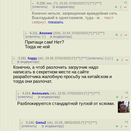
+1
8.228
,
пох.
(
?
), 23:26, 07/02/2023 [
^
] [
^^
] [
^^^
]
+
–
[
ответить
]
[
к модератору
]
/
Конечно нельзя, запрещенная враждебная сеть
Выкладывай в одноглазиков, туда - м...
текст
свёрнут,
показать
6.211
,
Аноним
(
204
), 21:54, 07/02/2023 [
^
] [
^^
] [
^^^
]
+
–
/
[
ответить
]
[
↑
] [
к модератору
]
Притащи сам! Нет?
Тогда не ной
3.181
,
fuggy
(
ok
), 19:18, 07/02/2023 [
^
] [
^^
] [
^^^
] [
ответить
]
[
↓
] [
↑
]
+
–
/
[
к модератору
]
Конечно, а чтоб разлочить загрузчик надо
написать в секретном месте на сайте
разработчика жалобную просьбу на китайском и
тогда они разлочат.
+1
4.214
,
Аноньимъ
(
ok
), 22:00, 07/02/2023 [
^
] [
^^
] [
^^^
]
+
–
[
ответить
]
[
к модератору
]
/
Разблокируются стандартной тулзой от ксяоми.
+1
5.240
,
GenuZ
(
ok
), 01:05, 08/02/2023 [
^
] [
^^
] [
^^^
]
+
–
[
ответить
]
[
к модератору
]
/