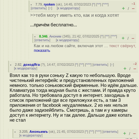
–1
7.79
,
ryoken
(
ok
), 14:45, 07/02/2023 [
^
] [
^^
] [
^^^
]
+
–
[
ответить
]
[
↑
] [
к модератору
]
/
>>тебя могут иметь кто, как и когда хотят
...причём бесплатно...
8.346
,
Аноним
(
345
), 21:42, 07/02/2025 [
^
] [
^^
] [
^^^
]
+
–
/
[
ответить
]
[
к модератору
]
Как и на любом сайте, включая этот ...
текст свёрнут,
показать
–2
2.82
,
доходЯга
(
?
), 14:47, 07/02/2023 [
^
] [
^^
] [
^^^
] [
ответить
]
[
↑
]
+
–
[
к модератору
]
/
Взял как то в руки соньку Z какую то небольшую. Вроде
чистенький интерфейс и предустановленных приложений
немного. только соньковский фирменные. Но идём дальше.
Клавиатура тогда модная была с жестами. И правда круто
работала. Но требовала доступ в интернет. заходишь в
список приложений где все приложухи есть, а там 3
приложения от facebook неудаляемых. 2 из них нельзя
было даже задизейблить. Смотришь, а там и у камеры
доступ к интернету. Ну и так далее. Дальше даже копать
не стал
3.205
,
Аноньимъ
(
ok
), 21:45, 07/02/2023 [
^
] [
^^
] [
^^^
] [
ответить
]
+
–
/
[
к модератору
]