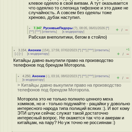
клевое одеяло в свой вигвам. А тут оказывается
что одеялко то слегонца тифозное и это даже не
случайность. А совсем без одеялы тоже
хреново, дубак наступил.
7.347
,
РуснявыеПидоры
(
?
), 08:05, 06/01/2026 [
^
]
+
–
/
[
^^
] [
^^^
] [
ответить
]
[
к модератору
]
Рабская внеполитики, бегом в стойло)
+1
3.154
,
Аноним
(
154
), 17:59, 07/02/2023 [
^
] [
^^
] [
^^^
] [
ответить
]
+
–
[
↓
] [
↑
] [
к модератору
]
/
Китайцы давно выкупили право на производство
телефонов под брендом Моторола.
4.250
,
Аноним
(
-
), 03:16, 08/02/2023 [
^
] [
^^
] [
^^^
] [
ответить
]
+
–
/
[
к модератору
]
> Китайцы давно выкупили право на производство
телефонов под брендом Моторола.
Моторола это не только полкило ценного меха
хомяков, но и - только подумайте - рацайки у довольно
интересного народа типа полиций всяких :). И вот кому
ЭТИ штуки сейчас служат такой достаточно
интересный вопрос. Не окажется так что и амерам и
китайцам, на пару? Но уж точно не россиянам :)