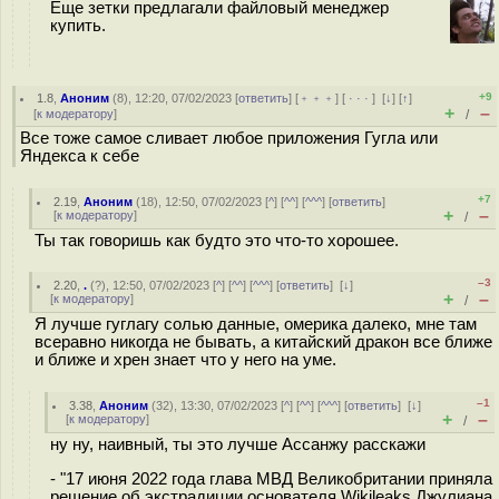
Еще зетки предлагали файловый менеджер
купить.
+9
1.8
,
Аноним
(
8
), 12:20, 07/02/2023 [
ответить
] [
﹢﹢﹢
] [
· · ·
]
[
↓
] [
↑
]
+
–
[
к модератору
]
/
Все тоже самое сливает любое приложения Гугла или
Яндекса к себе
+7
2.19
,
Аноним
(
18
), 12:50, 07/02/2023 [
^
] [
^^
] [
^^^
] [
ответить
]
+
–
[
к модератору
]
/
Ты так говоришь как будто это что-то хорошее.
–3
2.20
,
.
(
?
), 12:50, 07/02/2023 [
^
] [
^^
] [
^^^
] [
ответить
]
[
↓
]
+
–
[
к модератору
]
/
Я лучше гуглагу солью данные, омерика далеко, мне там
всеравно никогда не бывать, а китайский дракон все ближе
и ближе и хрен знает что у него на уме.
–1
3.38
,
Аноним
(
32
), 13:30, 07/02/2023 [
^
] [
^^
] [
^^^
] [
ответить
]
[
↓
]
+
–
[
к модератору
]
/
ну ну, наивный, ты это лучше Ассанжу расскажи
- "17 июня 2022 года глава МВД Великобритании приняла
решение об экстрадиции основателя Wikileaks Джулиана