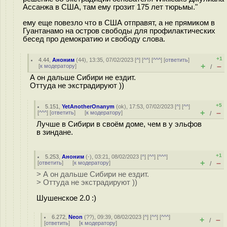
Ассанжа в США, там ему грозит 175 лет тюрьмы."
ему еще повезло что в США отправят, а не прямиком в
Гуантанамо на остров свободы для профилактических
бесед про демократию и свободу слова.
+1
4.44
,
Аноним
(
44
), 13:35, 07/02/2023 [
^
] [
^^
] [
^^^
] [
ответить
]
+
–
[
к модератору
]
/
А он дальше Сибири не ездит.
Оттуда не экстрадируют ))
+5
5.151
,
YetAnotherOnanym
(
ok
), 17:53, 07/02/2023 [
^
] [
^^
]
+
–
[
^^^
] [
ответить
]
[
к модератору
]
/
Лучше в Сибири в своём доме, чем в у эльфов
в зиндане.
+1
5.253
,
Аноним
(
-
), 03:21, 08/02/2023 [
^
] [
^^
] [
^^^
]
+
–
[
ответить
]
[
к модератору
]
/
> А он дальше Сибири не ездит.
> Оттуда не экстрадируют ))
Шушенское 2.0 :)
6.272
,
Neon
(
??
), 09:39, 08/02/2023 [
^
] [
^^
] [
^^^
]
+
–
/
[
ответить
]
[
к модератору
]