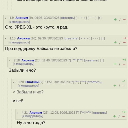
1.9
,
Аноним
(
9
), 09:07, 30/03/2023 [
ответить
] [
﹢﹢﹢
] [
· · ·
]
[
↑
]
+
–
/
[
к модератору
]
Ого, JPEG XL - это круто, я рад.
–3
1.10
,
Аноним
(
10
), 09:30, 30/03/2023 [
ответить
] [
﹢﹢﹢
] [
· · ·
]
[
↓
]
+
–
[
к модератору
]
/
Про поддержку Байкала не забыли?
+4
2.18
,
Аноним
(
23
), 11:40, 30/03/2023 [
^
] [
^^
] [
^^^
] [
ответить
]
[
↓
]
+
–
[
к модератору
]
/
Забыли и чо?
+1
3.20
,
ОноНим
(
?
), 11:51, 30/03/2023 [
^
] [
^^
] [
^^^
] [
ответить
]
+
–
[
к модератору
]
/
> Забыли и чо?
и всё..
+3
4.21
,
Аноним
(
23
), 12:08, 30/03/2023 [
^
] [
^^
] [
^^^
] [
ответить
]
+
–
[
к модератору
]
/
Ну а чо тогда?