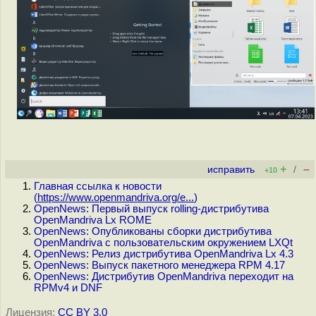
+
–
исправить
/
+10
Главная ссылка к новости
(
https://www.openmandriva.org/e...
)
OpenNews: Первый выпуск rolling-дистрибутива
OpenMandriva Lx ROME
OpenNews: Опубликованы сборки дистрибутива
OpenMandriva с пользовательским окружением LXQt
OpenNews: Релиз дистрибутива OpenMandriva Lx 4.3
OpenNews: Выпуск пакетного менеджера RPM 4.17
OpenNews: Дистрибутив OpenMandriva переходит на
RPMv4 и DNF
Лицензия:
CC BY 3.0