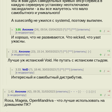
Мы ж вам ДВА самодельных кривых dhcp-сервиса в
каждую серверную установку неотключаемо
засандалили - а вы все жалуетесь что мало
самобытного и уникального!
А suseconfig не ужился с systemd, поэтому выпилен.
3.55
,
Аноним
(
24
), 09:54, 03/04/2023 [
^
] [
^^
] [
^^^
] [
ответить
]
+
–
/
[
к модератору
]
И хорошо, что не развиваются. Что wicked, что yast
ужасны.
+1
2.31
,
Аноним
(
23
), 15:14, 30/03/2023 [
^
] [
^^
] [
^^^
] [
ответить
]
[
↑
]
+
–
[
к модератору
]
/
Лучше уж испанский Void. Не путать с испанским стыдом.
3.33
,
VoiD
(
?
), 18:46, 30/03/2023 [
^
] [
^^
] [
^^^
] [
ответить
]
+
–
/
[
к модератору
]
Интересный и самобытный дистрибутив.
–2
1.42
,
Аноним
(
42
), 09:35, 31/03/2023 [
ответить
] [
﹢﹢﹢
] [
· · ·
]
[
↓
] [
↑
]
+
–
[
к модератору
]
/
Rosa, Mageia, OpenMandriva - что лучше использовать на
домашнем ПК?