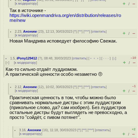
+
–
[
к модератору
]
/
Так в источнике -
https://wiki.openmandriva.org/en/distribution/releases/ro
me/new
2.23
,
Аноним
(
23
), 12:13, 30/03/2023 [
^
] [
^^
] [
^^^
] [
ответить
]
+
–
/
[
к модератору
]
Новая Мандрива исповедует философию Свежак.
–10
1.5
,
iPony129412
(
?
), 08:48, 30/03/2023 [
ответить
] [
﹢﹢﹢
] [
· · ·
]
[
↓
]
+
–
[
↑
] [
к модератору
]
/
Как-то сильно отдаёт луддизмом.
А практической ценности особо незаметно 🤨
–1
2.12
,
Аноним
(
12
), 10:02, 30/03/2023 [
^
] [
^^
] [
^^^
] [
ответить
]
+
–
[
к модератору
]
/
Практическая ценность в том, чтобы можно было
сравнивать нормальные дистры с этим луддистром
(прикольное слово, да? сам изобрел). Без луддистров
остальные дистры будут выглядеть не превосходно, а
просто "сойдёт, с пивом потянет".
+2
3.16
,
Аноним
(
16
), 11:18, 30/03/2023 [
^
] [
^^
] [
^^^
] [
ответить
]
+
–
[
к модератору
]
/