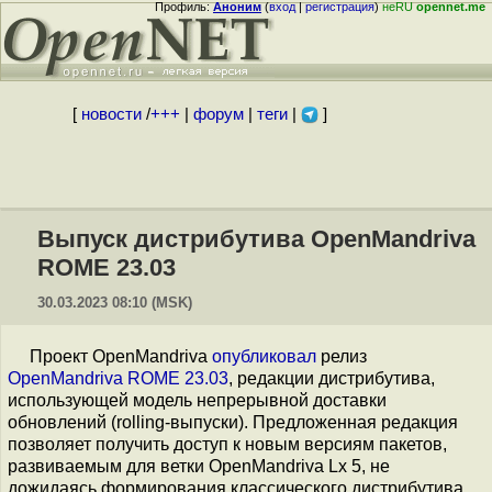
Профиль:
Аноним
(
вход
|
регистрация
)
неRU
opennet.me
[
новости
/
+++
|
форум
|
теги
|
]
Выпуск дистрибутива OpenMandriva
ROME 23.03
30.03.2023 08:10 (MSK)
Проект OpenMandriva
опубликовал
релиз
OpenMandriva ROME 23.03
, редакции дистрибутива,
использующей модель непрерывной доставки
обновлений (rolling-выпуски). Предложенная редакция
позволяет получить доступ к новым версиям пакетов,
развиваемым для ветки OpenMandriva Lx 5, не
дожидаясь формирования классического дистрибутива.