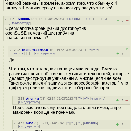
никакой разницы в железе, акромя того, что обычную 4
гиговую 4 малину сразу в клавиатуру засунули и всё!
1.27
,
Аноним
(
27
), 14:11, 30/03/2023 [
ответить
] [
﹢﹢﹢
] [
· · ·
]
[
↓
]
+
–
/
[
к модератору
]
OpenMandriva французкий дистрибутив
openSUSE немецкий дистрибутив
правильно понимаю?
+1
2.28
,
cheburnator9000
(
ok
), 14:38, 30/03/2023 [
^
] [
^^
] [
^^^
]
+
–
[
ответить
]
[
↓
] [
к модератору
]
/
Да.
Что там, что там одна стагнация многие года. Вместо
развития своих собственных утилит и технологий, которые
делают дистрибутив уникальным, многие (если не все)
"дистроклепатели" занимаются пересборкой пакетов (тупо
циферки релизов поднимают и собирают бинари).
3.38
,
Аноним
(
38
), 02:34, 31/03/2023 [
^
] [
^^
] [
^^^
] [
ответить
]
+
–
/
[
к модератору
]
Про сюсю очень смутное представление имею, а про
мандрейк вообще не понимаю.
3.47
,
suse
(
?
), 15:44, 01/04/2023 [
^
] [
^^
] [
^^^
] [
ответить
]
+
–
/
[
к модератору
]