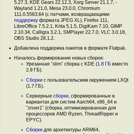
5.27.3, KDE Gears 22.12.3, Xorg Server 21.1.7, -
Wayland 1.21.0, Mesa 23.0.0, Chromium
111.0.5563.64 (с патчами, возвращающими
поддержку
формата JPEG XL), Firefox 111,
LibreOffice 7.5.2.1, Krita 5.1.5, DigiKam 7.10, GIMP
2.10.34, Calligra 3.2.1, SMPlayer 22.7.0, VLC 3.0.18,
OBS Studio 28.1.2.
Добавлена поддержка пакетов в формате Flatpak.
Началось формирование новых сборок:
Урезанная "slim" сборка с KDE (
1.8 ГБ
вместо
2.9 ГБ).
Сборки
с пользовательским окружением LXQt
(1.7 ГБ).
Серверные
сборки
, сформированные в
вариантах для систем Aarch64, x86_64 и
"znver1" (сборка, оптимизированная для
процессоров AMD Ryzen, ThreadRipper и
EPYC).
Сборки
для архитектуры ARM64,