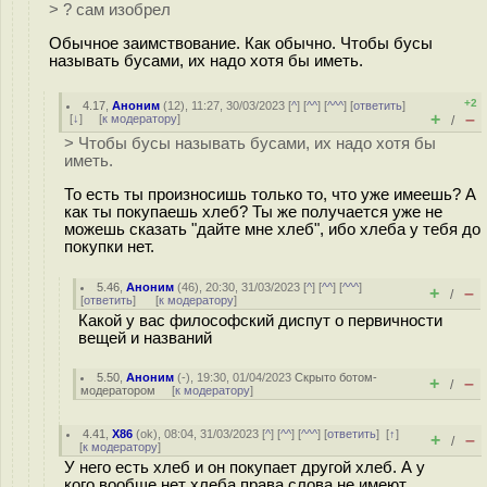
> ? сам изобрел
Обычное заимствование. Как обычно. Чтобы бусы
называть бусами, их надо хотя бы иметь.
+2
4.17
,
Аноним
(
12
), 11:27, 30/03/2023 [
^
] [
^^
] [
^^^
] [
ответить
]
+
–
[
↓
] [
к модератору
]
/
> Чтобы бусы называть бусами, их надо хотя бы
иметь.
То есть ты произносишь только то, что уже имеешь? А
как ты покупаешь хлеб? Ты же получается уже не
можешь сказать "дайте мне хлеб", ибо хлеба у тебя до
покупки нет.
5.46
,
Аноним
(
46
), 20:30, 31/03/2023 [
^
] [
^^
] [
^^^
]
+
–
/
[
ответить
]
[
к модератору
]
Какой у вас философский диспут о первичности
вещей и названий
5.50
,
Аноним
(
-
), 19:30, 01/04/2023
Скрыто ботом-
+
–
/
модератором
[
к модератору
]
4.41
,
X86
(
ok
), 08:04, 31/03/2023 [
^
] [
^^
] [
^^^
] [
ответить
]
[
↑
]
+
–
/
[
к модератору
]
У него есть хлеб и он покупает другой хлеб. А у
кого вообще нет хлеба права слова не имеют.