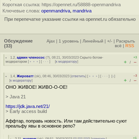
Короткая ссылка: https://opennet.ru/58888-openmandriva
Ключевые слова:
openmandriva
,
mandriva
При перепечатке указание ссылки на opennet.ru обязательно
Обсуждение
Ajax
|
1 уровень
|
Линейный
|
+/-
|
Раскрыть
(33)
всё
|
RSS
1.2
,
админ членосос
(
?
), 08:21, 30/03/2023
Скрыто ботом-
+3
+
–
модератором
[
﹢﹢﹢
] [
· · ·
] [
к модератору
]
/
–3
1.4
,
Жироватт
(
ok
), 08:46, 30/03/2023 [
ответить
] [
﹢﹢﹢
] [
· · ·
]
[
↓
]
+
–
[
к модератору
]
/
ОНО ЖИВОЕ! ЖИВО-О-ОЕ!
> Java 21
https://jdk.java.net/21/
> Early access build
Аффтар, поправь новость. Или там действительно суют
преальфу явы в основное репо?
+1
2.11
,
eugener
(
ok
), 09:51, 30/03/2023 [
^
] [
^^
] [
^^^
] [
ответить
]