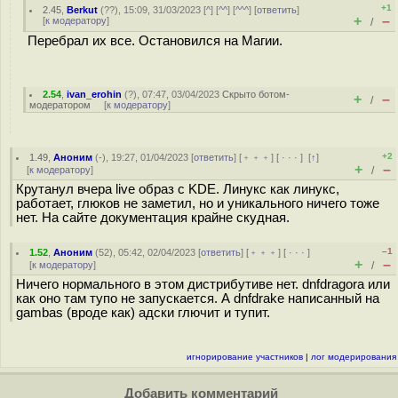
+1
2.45
,
Berkut
(
??
), 15:09, 31/03/2023 [
^
] [
^^
] [
^^^
] [
ответить
]
+
–
[
к модератору
]
/
Перебрал их все. Остановился на Магии.
2.54
,
ivan_erohin
(
?
), 07:47, 03/04/2023
Скрыто ботом-
+
–
/
модератором
[
к модератору
]
+2
1.49
,
Аноним
(
-
), 19:27, 01/04/2023 [
ответить
] [
﹢﹢﹢
] [
· · ·
]
[
↑
]
+
–
[
к модератору
]
/
Крутанул вчера live образ с KDE. Линукс как линукс,
работает, глюков не заметил, но и уникального ничего тоже
нет. На сайте документация крайне скудная.
–1
1.52
,
Аноним
(
52
), 05:42, 02/04/2023 [
ответить
] [
﹢﹢﹢
] [
· · ·
]
+
–
[
к модератору
]
/
Ничего нормального в этом дистрибутиве нет. dnfdragora или
как оно там тупо не запускается. А dnfdrake написанный на
gambas (вроде как) адски глючит и тупит.
игнорирование участников
|
лог модерирования
Добавить комментарий