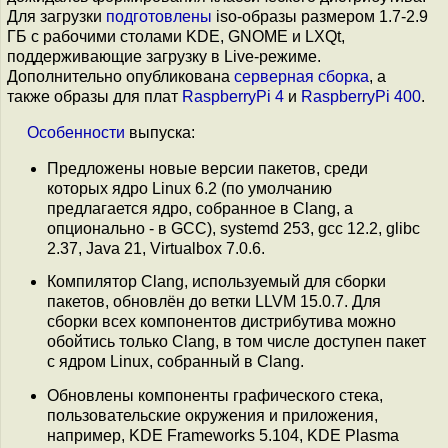
Для загрузки
подготовлены
iso-образы размером 1.7-2.9
ГБ c рабочими столами KDE, GNOME и LXQt,
поддерживающие загрузку в Live-режиме.
Дополнительно опубликована
серверная сборка
, а
также образы для плат
RaspberryPi 4
и
RaspberryPi 400
.
Особенности
выпуска:
Предложены новые версии пакетов, среди
которых ядро Linux 6.2 (по умолчанию
предлагается ядро, собранное в Clang, а
опционально - в GCC), systemd 253, gcc 12.2, glibc
2.37, Java 21, Virtualbox 7.0.6.
Компилятор Clang, используемый для сборки
пакетов, обновлён до ветки LLVM 15.0.7. Для
сборки всех компонентов дистрибутива можно
обойтись только Clang, в том числе доступен пакет
с ядром Linux, собранный в Clang.
Обновлены компоненты графического стека,
пользовательские окружения и приложения,
например, KDE Frameworks 5.104, KDE Plasma