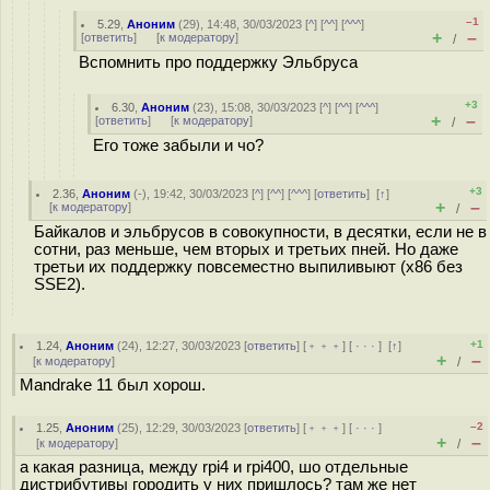
–1
5.29
,
Аноним
(
29
), 14:48, 30/03/2023 [
^
] [
^^
] [
^^^
]
+
–
[
ответить
]
[
к модератору
]
/
Вспомнить про поддержку Эльбруса
+3
6.30
,
Аноним
(
23
), 15:08, 30/03/2023 [
^
] [
^^
] [
^^^
]
+
–
[
ответить
]
[
к модератору
]
/
Его тоже забыли и чо?
+3
2.36
,
Аноним
(
-
), 19:42, 30/03/2023 [
^
] [
^^
] [
^^^
] [
ответить
]
[
↑
]
+
–
[
к модератору
]
/
Байкалов и эльбрусов в совокупности, в десятки, если не в
сотни, раз меньше, чем вторых и третьих пней. Но даже
третьи их поддержку повсеместно выпиливыют (x86 без
SSE2).
+1
1.24
,
Аноним
(
24
), 12:27, 30/03/2023 [
ответить
] [
﹢﹢﹢
] [
· · ·
]
[
↑
]
+
–
[
к модератору
]
/
Mandrake 11 был хорош.
–2
1.25
,
Аноним
(
25
), 12:29, 30/03/2023 [
ответить
] [
﹢﹢﹢
] [
· · ·
]
+
–
[
к модератору
]
/
а какая разница, между rpi4 и rpi400, шо отдельные
дистрибутивы городить у них пришлось? там же нет