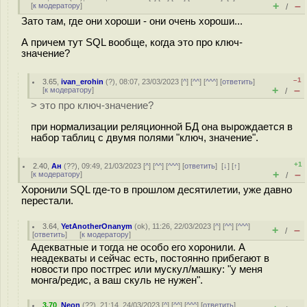
+
–
[
к модератору
]
/
Зато там, где они хороши - они очень хороши...
А причем тут SQL вообще, когда это про ключ-
значение?
–1
3.65
,
ivan_erohin
(
?
), 08:07, 23/03/2023 [
^
] [
^^
] [
^^^
] [
ответить
]
+
–
[
к модератору
]
/
> это про ключ-значение?
при нормализации реляционной БД она вырождается в
набор таблиц с двумя полями "ключ, значение".
+1
2.40
,
Ан
(
??
), 09:49, 21/03/2023 [
^
] [
^^
] [
^^^
] [
ответить
]
[
↓
] [
↑
]
+
–
[
к модератору
]
/
Хоронили SQL где-то в прошлом десятилетии, уже давно
перестали.
3.64
,
YetAnotherOnanym
(
ok
), 11:26, 22/03/2023 [
^
] [
^^
] [
^^^
]
+
–
/
[
ответить
]
[
к модератору
]
Адекватные и тогда не особо его хоронили. А
неадекваты и сейчас есть, постоянно прибегают в
новости про постгрес или мускул/машку: "у меня
монга/редис, а ваш скуль не нужен".
3.70
,
Neon
(
??
), 21:14, 24/03/2023 [
^
] [
^^
] [
^^^
] [
ответить
]