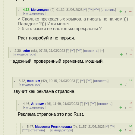
4.72
,
Мегалодон
(
?
), 01:32, 31/03/2023 [
^
] [
^^
] [
^^^
] [
ответить
]
+
–
/
[
к модератору
]
> Сколько прекрасных языков, а писать не на чем.)))
Парадокс ?))) Или может
> быть языки не настолько прекрасны ?
Раст попробуй и не парься.
–1
2.30
,
trdm
(
ok
), 07:28, 21/03/2023 [
^
] [
^^
] [
^^^
] [
ответить
]
[
↑
]
+
–
[
к модератору
]
/
Надежный, проверенный временем, мощный.
+2
3.42
,
Аноним
(
42
), 10:15, 21/03/2023 [
^
] [
^^
] [
^^^
] [
ответить
]
+
–
[
к модератору
]
/
звучит как реклама страпона
–2
4.46
,
Аноним
(
46
), 11:49, 21/03/2023 [
^
] [
^^
] [
^^^
] [
ответить
]
+
–
[
к модератору
]
/
Реклама страпона это про Rust.
+2
5.47
,
Массоны Рептилоиды
(
?
), 11:57, 21/03/2023 [
^
] [
^^
]
+
–
[
^^^
] [
ответить
]
[
к модератору
]
/