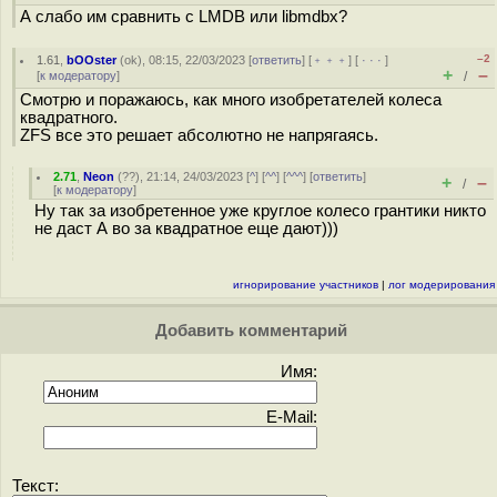
А слабо им сравнить с LMDB или libmdbx?
–2
1.61
,
bOOster
(
ok
), 08:15, 22/03/2023 [
ответить
] [
﹢﹢﹢
] [
· · ·
]
+
–
[
к модератору
]
/
Смотрю и поражаюсь, как много изобретателей колеса
квадратного.
ZFS все это решает абсолютно не напрягаясь.
2.71
,
Neon
(
??
), 21:14, 24/03/2023 [
^
] [
^^
] [
^^^
] [
ответить
]
+
–
/
[
к модератору
]
Ну так за изобретенное уже круглое колесо грантики никто
не даст А во за квадратное еще дают)))
игнорирование участников
|
лог модерирования
Добавить комментарий
Имя:
E-Mail:
Текст: