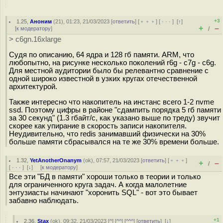
+3
1.25
,
Аноним
(
21
), 01:23, 21/03/2023 [
ответить
] [
﹢﹢﹢
] [
· · ·
]
[
↑
]
+
–
[
к модератору
]
/
> c6gn.16xlarge
Судя по описанию, 64 ядра и 128 гб памяти. ARM, что
любопытно, на рисунке несколько поколений r6g - c7g - c6g.
Для местной аудитории было бы релевантно сравнение с
одной широко известной в узких кругах отечественной
архитектурой.
Также интересно что накопитель на инстанс всего 1-2 nvme
ssd. Поэтому цифры в районе "сдампить порядка 5 гб памяти
за 30 секунд" (1.3 гбайт/с, как указано выше по треду) звучит
скорее как упирание в скорость записи накопителя.
Неудивительно, что redis занимавший физически на 30%
больше памяти сбрасывался на те же 30% времени больше.
1.32
,
YetAnotherOnanym
(
ok
), 07:57, 21/03/2023 [
ответить
] [
﹢﹢﹢
]
+
–
/
[
· · ·
]
[
↓
] [
к модератору
]
Все эти "БД в памяти" хороши только в теории и только
для ограниченного круга задач. А когда малолетние
энтузиасты начинают "хоронить SQL" - вот это бывает
забавно наблюдать.
+1
2.36
,
Stax
(
ok
), 09:32, 21/03/2023 [
^
] [
^^
] [
^^^
] [
ответить
]
[
↓
]