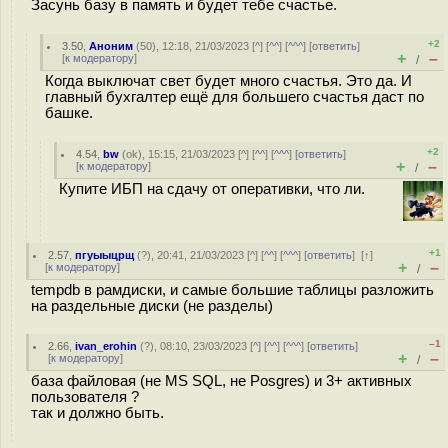
Засунь базу в память и будет тебе счастье.
+2
3.50
,
Аноним
(
50
), 12:18, 21/03/2023 [
^
] [
^^
] [
^^^
] [
ответить
]
+
–
[
к модератору
]
/
Когда выключат свет будет много счастья. Это да. И
главный бухгалтер ещё для большего счастья даст по
башке.
+2
4.54
,
bw
(
ok
), 15:15, 21/03/2023 [
^
] [
^^
] [
^^^
] [
ответить
]
+
–
[
к модератору
]
/
Купите ИБП на сдачу от оперативки, что ли.
+1
2.57
,
пгуыыцрщ
(
?
), 20:41, 21/03/2023 [
^
] [
^^
] [
^^^
] [
ответить
]
[
↑
]
+
–
[
к модератору
]
/
tempdb в рамдиски, и самые большие таблицы разложить
на раздельные диски (не разделы)
–1
2.66
,
ivan_erohin
(
?
), 08:10, 23/03/2023 [
^
] [
^^
] [
^^^
] [
ответить
]
+
–
[
к модератору
]
/
база файловая (не MS SQL, не Posgres) и 3+ активных
пользователя ?
так и должно быть.