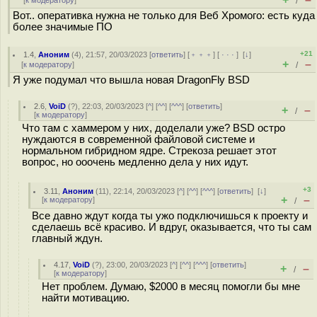
[
к модератору
]
/
Вот.. оперативка нужна не только для Веб Хромого: есть куда
более значимые ПО
+21
1.4
,
Аноним
(
4
), 21:57, 20/03/2023 [
ответить
] [
﹢﹢﹢
] [
· · ·
]
[
↓
]
+
–
[
к модератору
]
/
Я уже подумал что вышла новая DragonFly BSD
2.6
,
VoiD
(
?
), 22:03, 20/03/2023 [
^
] [
^^
] [
^^^
] [
ответить
]
+
–
/
[
к модератору
]
Что там с хаммером у них, доделали уже? BSD остро
нуждаются в современной файловой системе и
нормальном гибридном ядре. Стрекоза решает этот
вопрос, но ооочень медленно дела у них идут.
+3
3.11
,
Аноним
(
11
), 22:14, 20/03/2023 [
^
] [
^^
] [
^^^
] [
ответить
]
[
↓
]
+
–
[
к модератору
]
/
Все давно ждут когда ты ужо подключишься к проекту и
сделаешь всё красиво. И вдруг, оказывается, что ты сам
главный ждун.
4.17
,
VoiD
(
?
), 23:00, 20/03/2023 [
^
] [
^^
] [
^^^
] [
ответить
]
+
–
/
[
к модератору
]
Нет проблем. Думаю, $2000 в месяц помогли бы мне
найти мотивацию.