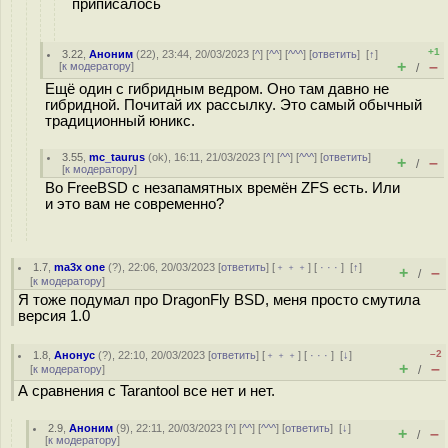
приписалось
+1
3.22
,
Аноним
(
22
), 23:44, 20/03/2023 [
^
] [
^^
] [
^^^
] [
ответить
]
[
↑
]
+
–
[
к модератору
]
/
Ещё один с гибридным ведром. Оно там давно не
гибридной. Почитай их рассылку. Это самый обычный
традиционный юникс.
3.55
,
mc_taurus
(
ok
), 16:11, 21/03/2023 [
^
] [
^^
] [
^^^
] [
ответить
]
+
–
/
[
к модератору
]
Во FreeBSD с незапамятных времён ZFS есть. Или
и это вам не современно?
1.7
,
ma3x one
(
?
), 22:06, 20/03/2023 [
ответить
] [
﹢﹢﹢
] [
· · ·
]
[
↑
]
+
–
/
[
к модератору
]
Я тоже подумал про DragonFly BSD, меня просто смутила
версия 1.0
–2
1.8
,
Анонус
(
?
), 22:10, 20/03/2023 [
ответить
] [
﹢﹢﹢
] [
· · ·
]
[
↓
]
+
–
[
к модератору
]
/
А сравнения с Tarantool все нет и нет.
2.9
,
Аноним
(
9
), 22:11, 20/03/2023 [
^
] [
^^
] [
^^^
] [
ответить
]
[
↓
]
+
–
/
[
к модератору
]