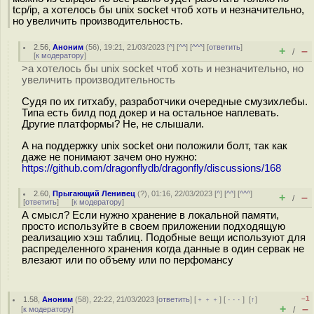
tcp/ip, а хотелось бы unix socket чтоб хоть и незначительно,
но увеличить производительность.
2.56
,
Аноним
(
56
), 19:21, 21/03/2023 [
^
] [
^^
] [
^^^
] [
ответить
]
+
–
/
[
к модератору
]
>а хотелось бы unix socket чтоб хоть и незначительно, но
увеличить производительность
Судя по их гитхабу, разработчики очередные смузихлебы.
Типа есть билд под докер и на остальное наплевать.
Другие платформы? Не, не слышали.
А на поддержку unix socket они положили болт, так как
даже не понимают зачем оно нужно:
https://github.com/dragonflydb/dragonfly/discussions/168
2.60
,
Прыгающий Ленивец
(
?
), 01:16, 22/03/2023 [
^
] [
^^
] [
^^^
]
+
–
/
[
ответить
]
[
к модератору
]
А смысл? Если нужно хранение в локальной памяти,
просто используйте в своем приложении подходящую
реализацию хэш таблиц. Подобные вещи используют для
распределенного хранения когда данные в один сервак не
влезают или по объему или по перфомансу
–1
1.58
,
Аноним
(
58
), 22:22, 21/03/2023 [
ответить
] [
﹢﹢﹢
] [
· · ·
]
[
↑
]
+
–
[
к модератору
]
/