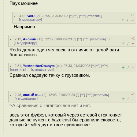
Паук мощнее
+9
3.16
,
VoiD
(
?
), 22:55, 20/03/2023 [
^
] [
^^
] [
^^^
] [
ответить
]
+
–
[
к модератору
]
/
Например
–1
2.12
,
Аноним
(
12
), 22:17, 20/03/2023 [
^
] [
^^
] [
^^^
] [
ответить
]
[
↑
]
+
–
[
к модератору
]
/
Redis делал один человек, в отличие от целой рати
болванчиков.
2.31
,
YetAnotherOnanym
(
ok
), 07:33, 21/03/2023 [
^
] [
^^
] [
^^^
]
+
–
/
[
ответить
]
[
к модератору
]
Сравнил садовую тачку с грузовиком.
–1
2.48
,
лютый ж....
(
?
), 12:05, 21/03/2023 [
^
] [
^^
] [
^^^
] [
ответить
]
+
–
[
к модератору
]
/
>А сравнения с Tarantool все нет и нет.
весь этот фуфел, который через сетевой стек гоняет
данные не нужен. с hazelcast бы сравнили скорость,
который эмбеднут в твое приложение