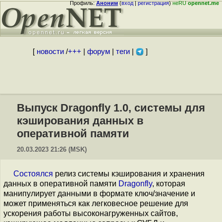
Профиль:
Аноним
(
вход
|
регистрация
)
неRU
opennet.me
[
новости
/
+++
|
форум
|
теги
|
]
Выпуск Dragonfly 1.0, системы для
кэширования данных в
оперативной памяти
20.03.2023 21:26 (MSK)
Состоялся
релиз системы кэширования и хранения
данных в оперативной памяти
Dragonfly
, которая
манипулирует данными в формате ключ/значение и
может применяться как легковесное решение для
ускорения работы высоконагруженных сайтов,