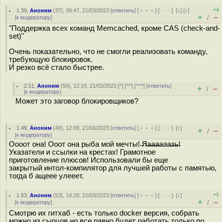
+4
1.39
,
Аноним
(
37
), 09:47, 21/03/2023 [
ответить
] [
﹢﹢﹢
] [
· · ·
]
[
↓
] [
↑
]
+
–
[
к модератору
]
/
"Поддержка всех команд Memcached, кроме CAS (check-and-
set)"
Очень показательно, что не смогли реализовать команду,
требующую блокировок.
И резко всё стало быстрее.
2.51
,
Аноним
(
50
), 12:19, 21/03/2023 [
^
] [
^^
] [
^^^
] [
ответить
]
+
–
/
[
к модератору
]
Может это заговор блокировщиков?
1.49
,
Аноним
(
49
), 12:09, 21/03/2023 [
ответить
] [
﹢﹢﹢
] [
· · ·
]
[
↑
]
+
–
/
[
к модератору
]
Оооот она! Ооот она рыба мой мечты! ̶Я̶а̶а̶а̶ааа̶з̶ь̶!
Указатели и ссылки на крестах! Грамотное
приготовление плюсов! Использовали бы еще
закрытый интол-компилятор для лучшей работы с памятью,
тогда б ащеее улееет.
+1
1.53
,
Аноним
(
53
), 14:20, 21/03/2023 [
ответить
] [
﹢﹢﹢
] [
· · ·
]
[
↓
]
+
–
[
к модератору
]
/
Смотрю их гитхаб - есть только docker версия, собрать
можно из сырцов но все равно будет работать только по