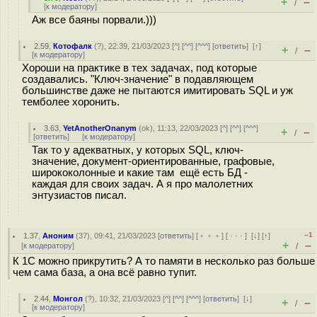
+
–
/
[
к модератору
]
Аж все баяны порвали.)))
2.59
,
Котофалк
(
?
), 22:39, 21/03/2023 [
^
] [
^^
] [
^^^
] [
ответить
]
[
↑
]
+
–
/
[
к модератору
]
Хороши на практике в тех задачах, под которые
создавались. "Ключ-значение" в подавляющем
большинстве даже не пытаются имитировать SQL и уж
темболее хоронить.
3.63
,
YetAnotherOnanym
(
ok
), 11:13, 22/03/2023 [
^
] [
^^
] [
^^^
]
+
–
/
[
ответить
]
[
к модератору
]
Так то у адекватных, у которых SQL, ключ-
значение, документ-ориентированные, графовые,
ширококолонные и какие там ещё есть БД -
каждая для своих задач. А я про малолетних
энтузиастов писал.
–1
1.37
,
Аноним
(
37
), 09:41, 21/03/2023 [
ответить
] [
﹢﹢﹢
] [
· · ·
]
[
↓
] [
↑
]
+
–
[
к модератору
]
/
К 1С можно прикрутить? А то памяти в несколько раз больше
чем сама база, а она всё равно тупит.
2.44
,
Монгол
(
?
), 10:32, 21/03/2023 [
^
] [
^^
] [
^^^
] [
ответить
]
[
↓
]
+
–
/
[
к модератору
]