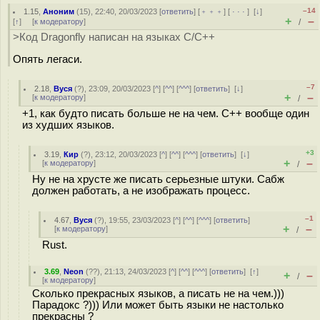
–14
1.15
,
Аноним
(
15
), 22:40, 20/03/2023 [
ответить
] [
﹢﹢﹢
] [
· · ·
]
[
↓
]
+
–
[
↑
] [
к модератору
]
/
>Код Dragonfly написан на языках C/С++
Опять легаси.
–7
2.18
,
Вуся
(
?
), 23:09, 20/03/2023 [
^
] [
^^
] [
^^^
] [
ответить
]
[
↓
]
+
–
[
к модератору
]
/
+1, как будто писать больше не на чем. С++ вообще один
из худших языков.
+3
3.19
,
Кир
(
?
), 23:12, 20/03/2023 [
^
] [
^^
] [
^^^
] [
ответить
]
[
↓
]
+
–
[
к модератору
]
/
Ну не на хрусте же писать серьезные штуки. Сабж
должен работать, а не изображать процесс.
–1
4.67
,
Вуся
(
?
), 19:55, 23/03/2023 [
^
] [
^^
] [
^^^
] [
ответить
]
+
–
[
к модератору
]
/
Rust.
3.69
,
Neon
(
??
), 21:13, 24/03/2023 [
^
] [
^^
] [
^^^
] [
ответить
]
[
↑
]
+
–
/
[
к модератору
]
Сколько прекрасных языков, а писать не на чем.)))
Парадокс ?))) Или может быть языки не настолько
прекрасны ?