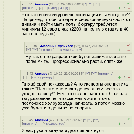
+1
5.21
,
Аноним
(
21
), 23:24, 20/03/2023 [
^
] [
^^
] [
^^^
]
+
–
[
ответить
]
[
↓
] [
к модератору
]
/
Что такой низкий уровень мотивации и самооценки?
Например, чтобы отодрать свою филейную часть от
дивана и пойти мыть полы бюргеру требуется
минимум 12 евро в час (2200 на полную ставку в 40
часов в неделю).
–1
6.38
,
Бывалый Смузихлёб
(
??
), 09:42, 21/03/2023 [
^
]
+
–
[
^^
] [
^^^
] [
ответить
]
[
к модератору
]
/
Ну так он то разработкой будет заниматься а не
полы мыть. Профессионально расти, опять же
–1
5.43
,
Анимус
(
?
), 10:22, 21/03/2023 [
^
] [
^^
] [
^^^
] [
ответить
]
+
–
[
↑
] [
к модератору
]
/
Гитхаб свой поккажешь? А то иксперты опеннетика
такие: "Платите мне много денех, я вам всё что
угодно напишу!". Нет, это так не работает. Сначала
ты доказываешь, что сможешь хоть что-то
посложнее хэлоуворлда написать, а потом можно
уже будет и о деньгах поговорить.
+1
5.45
,
Аноним
(
45
), 11:40, 21/03/2023 [
^
] [
^^
] [
^^^
]
+
–
[
ответить
]
[
к модератору
]
/
У вас рука дрогнула и два лишних нуля