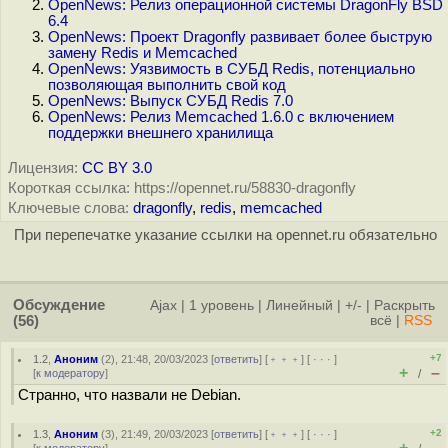
OpenNews: Релиз операционной системы DragonFly BSD
6.4
OpenNews: Проект Dragonfly развивает более быструю
замену Redis и Memcached
OpenNews: Уязвимость в СУБД Redis, потенциально
позволяющая выполнить свой код
OpenNews: Выпуск СУБД Redis 7.0
OpenNews: Релиз Memcached 1.6.0 с включением
поддержки внешнего хранилища
Лицензия:
CC BY 3.0
Короткая ссылка: https://opennet.ru/58830-dragonfly
Ключевые слова:
dragonfly
,
redis
,
memcached
При перепечатке указание ссылки на opennet.ru обязательно
Обсуждение
Ajax
|
1 уровень
|
Линейный
|
+/-
|
Раскрыть
(56)
всё
|
RSS
+7
1.2
,
Аноним
(
2
), 21:48, 20/03/2023 [
ответить
] [
﹢﹢﹢
] [
· · ·
]
+
–
[
к модератору
]
/
Странно, что назвали не Debian.
+2
1.3
,
Аноним
(
3
), 21:49, 20/03/2023 [
ответить
] [
﹢﹢﹢
] [
· · ·
]
+
–