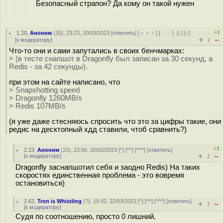
Безопасный страпон? Да кому он такой нужен
+2
1.20
,
Аноним
(
20
), 23:23, 20/03/2023 [
ответить
] [
﹢﹢﹢
] [
· · ·
]
[
↓
] [
↑
]
+
–
[
к модератору
]
/
Что-то они и сами запутались в своих бенчмарках:
> (в тесте снапшот в Dragonfly был записан за 30 секунд, а
Redis - за 42 секунды).
при этом на сайте написано, что
> Snapshotting speed
> Dragonfly 1260MB/s
> Redis 107MB/s
(я уже даже стесняюсь спросить что это за цифры такие, они
редис на десктопный хдд ставили, чтоб сравнить?)
+3
2.23
,
Аноним
(
23
), 23:56, 20/03/2023 [
^
] [
^^
] [
^^^
] [
ответить
]
+
–
[
к модератору
]
/
Dragonfly заснапшотил себя и заодно Redis) На таких
скоростях единственная проблема - это вовремя
остановиться)
2.62
,
Tron is Whistling
(
?
), 10:42, 22/03/2023 [
^
] [
^^
] [
^^^
] [
ответить
]
+
–
/
[
к модератору
]
Судя по соотношению, просто 0 лишний.