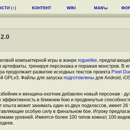
ОСТИ
(
+
)
КОНТЕНТ
WIKI
MAN'ы
ФО
2.0
аговой компьютерной игры в жанре
roguelike
, предлагающе
 артефакты, тренируя персонажа и поражая монстров. В и
гра продолжает развитие исходных текстов проекта
Pixel D
й GPLv3. Файлы для запуска
подготовлены
для Android, iO
разбойник и женщина-охотник добавлен новый персонаж - ду
я эффективность в ближнем бою и продвинутые способност
опыта может занимать один из двух подклассов, имеет 26 
ставляющие особую силу в финальном бое. Игроку предлага
емами уровней. Имеется более 100 типов комнат, 100 видо
лодеев.