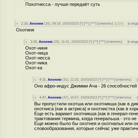
Похотнесса - лучше передаёт суть
2.16
,
Аноним
(
16
), 09:19, 15/03/2023 [
^
] [
^^
] [
^^^
] [
ответить
]
[
↓
] [
↑
] [
к мод
Охотиня
3.26
,
Аноним
(
26
), 11:41, 15/03/2023 [
^
] [
^^
] [
^^^
] [
ответить
]
[
к мод
Охот-ниня
Охот-ница
Охот-несса
Охот-ника
Охот-ка
4.31
,
Аноним
(
31
), 12:20, 15/03/2023 [
^
] [
^^
] [
^^^
] [
ответить
]
[
Оно афро-индус Джимми Ача - 26 способностей 
4.47
,
Аноним
(
47
), 16:57, 15/03/2023 [
^
] [
^^
] [
^^^
] [
ответить
]
[
Вы пропустили охотша или охотникша (как в дик
охотниса (как в актриса) и охотнистка (как в хо
Еще есть вариант охотникша (как в генерал-ген
трактования термина, когда генеральша - это не
Еще можно было бы охотнея и охотналья или охо
словообразования, которые сейчас уже практич