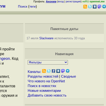
Профиль:
Аноним
(
вход
|
регистрация
)
неRU
opennet.me
РУМ
Поиск
(
теги
)
Памятные даты
17 июля
Slackware
исполнилось 33 года
й пройти
гре
Навигация
ungeon
. Код
S и
Каналы:
элянт,
Разделы новостей
|
Сводные
и к
Что нового на OpenNet
талантов
Поиск в новостях
ется
Новые комментарии
в оружия и
Добавить свою новость