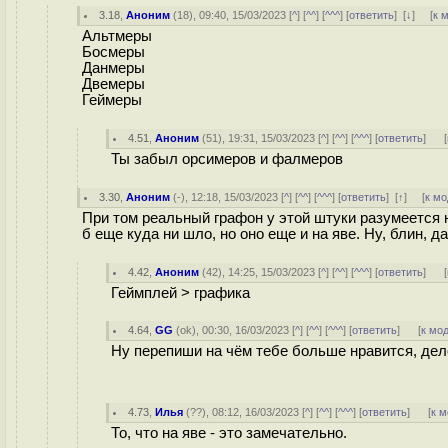
3.18
,
Аноним
(
18
), 09:40, 15/03/2023 [
^
] [
^^
] [
^^^
] [
ответить
]
[
↓
] [
к 
Альтмеры
Босмеры
Данмеры
Двемеры
Геймеры
4.51
,
Аноним
(
51
), 19:31, 15/03/2023 [
^
] [
^^
] [
^^^
] [
ответить
]
[
Ты забыл орсимеров и фалмеров
3.30
,
Аноним
(
-
), 12:18, 15/03/2023 [
^
] [
^^
] [
^^^
] [
ответить
]
[
↑
] [
к м
При том реальный графон у этой штуки разумеется н
б еще куда ни шло, но оно еще и на яве. Ну, блин, 
4.42
,
Аноним
(
42
), 14:25, 15/03/2023 [
^
] [
^^
] [
^^^
] [
ответить
]
[
Геймплей > графика
4.64
,
GG
(
ok
), 00:30, 16/03/2023 [
^
] [
^^
] [
^^^
] [
ответить
]
[
к мо
Ну перепиши на чём тебе больше нравится, дел
4.73
,
Илья
(
??
), 08:12, 16/03/2023 [
^
] [
^^
] [
^^^
] [
ответить
]
[
к 
То, что на яве - это замечательно.