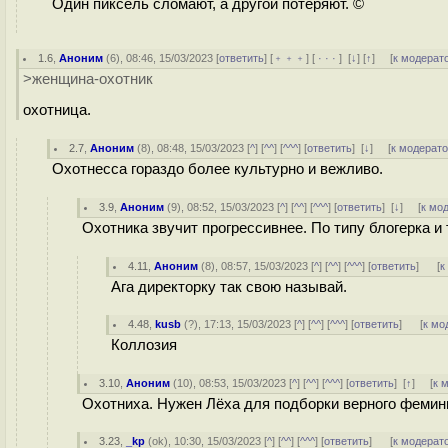
Один пиксель сломают, а другой потеряют. ©
1.6
,
Аноним
(
6
), 08:46, 15/03/2023 [
ответить
] [
﹢﹢﹢
] [
· · ·
]
[
↓
] [
↑
] [
к модерат
>женщина-охотник
охотница.
2.7
,
Аноним
(
8
), 08:48, 15/03/2023 [
^
] [
^^
] [
^^^
] [
ответить
]
[
↓
] [
к модерат
Охотнесса гораздо более культурно и вежливо.
3.9
,
Аноним
(
9
), 08:52, 15/03/2023 [
^
] [
^^
] [
^^^
] [
ответить
]
[
↓
] [
к мо
Охотника звучит прогрессивнее. По типу блогерка и т
4.11
,
Аноним
(
8
), 08:57, 15/03/2023 [
^
] [
^^
] [
^^^
] [
ответить
]
[
к
Ага директорку так свою называй.
4.48
,
kusb
(
?
), 17:13, 15/03/2023 [
^
] [
^^
] [
^^^
] [
ответить
]
[
к мо
Коллозия
3.10
,
Аноним
(
10
), 08:53, 15/03/2023 [
^
] [
^^
] [
^^^
] [
ответить
]
[
↑
] [
к 
Охотниха. Нужен Лёха для подборки верного фемин
3.23
,
_kp
(
ok
), 10:30, 15/03/2023 [
^
] [
^^
] [
^^^
] [
ответить
]
[
к модерат