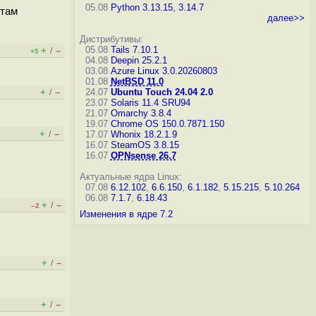
05.08
Python 3.13.15, 3.14.7
 там
далее>>
Дистрибутивы:
05.08
Tails 7.10.1
+
–
/
+5
04.08
Deepin 25.2.1
03.08
Azure Linux 3.0.20260803
01.08
NetBSD 11.0
+
–
24.07
Ubuntu Touch 24.04 2.0
/
23.07
Solaris 11.4 SRU94
21.07
Omarchy 3.8.4
19.07
Chrome OS 150.0.7871.150
+
–
/
17.07
Whonix 18.2.1.9
16.07
SteamOS 3.8.15
16.07
OPNsense 26.7
Актуальные ядра Linux:
07.08
6.12.102
,
6.6.150
,
6.1.182
,
5.15.215
,
5.10.264
06.08
7.1.7
,
6.18.43
+
–
/
–2
Изменения в ядре 7.2
+
–
/
+
–
/