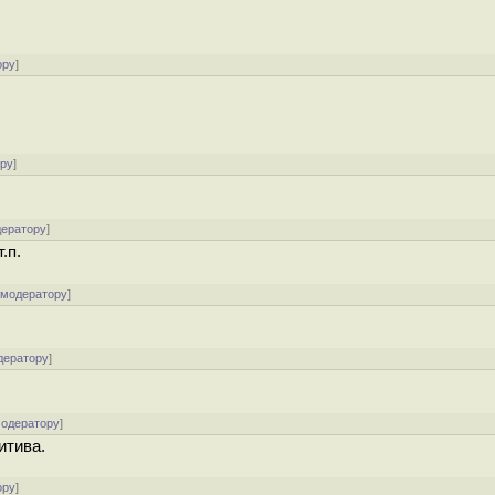
ору
]
ору
]
дератору
]
.п.
 модератору
]
дератору
]
модератору
]
итива.
ору
]