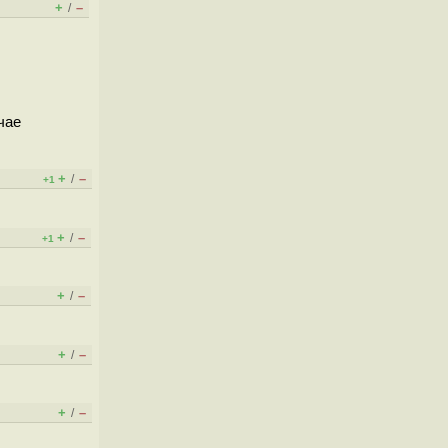
+
–
/
чае
+
–
/
+1
+
–
/
+1
+
–
/
+
–
/
+
–
/