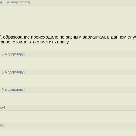
ь
]
[
к модератору
]
, образование происходило по разным вариантам, в данном слу
рное, стоило это отметить сразу.
 [
к модератору
]
[
к модератору
]
[
к модератору
]
ору
]
ру
]