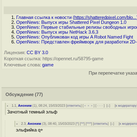
Главная ссылка к новости (
https://shatteredpixel.com/blo...
OpenNews: Выпуск игры Shattered Pixel Dungeon 1.0
OpenNews: Первые стабильные релизы свободных игровых
OpenNews: Выпуск игры NetHack 3.6.3
OpenNews: Опубликован код игры A Robot Named Fight
OpenNews: Представлен фреймворк для разработки 2D-
Лицензия:
CC BY 3.0
Короткая ссылка: https://opennet.ru/58795-game
Ключевые слова:
game
При перепечатке указа
Обсуждение
(77)
1.1
,
Аноним
(
1
), 08:24, 15/03/2023 [
ответить
] [
﹢﹢﹢
] [
· · ·
]
[
↓
] [
к модератору
Зачотный темный эльф
2.3
,
Аноним
(
3
), 08:40, 15/03/2023 [
^
] [
^^
] [
^^^
] [
ответить
]
[
↓
] [
к модерат
эльфийка q+