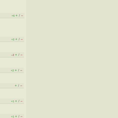
+
–
/
+6
+
–
/
+2
+
–
/
–2
+
–
/
+2
+
–
/
+
–
/
+1
+
–
/
+1