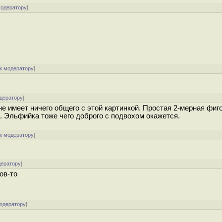
модератору
]
к модератору
]
одератору
]
е имеет ничего общего с этой картинкой. Простая 2-мерная фиго
да. Эльфийка тоже чего доброго с подвохом окажется.
к модератору
]
дератору
]
ов-то
модератору
]