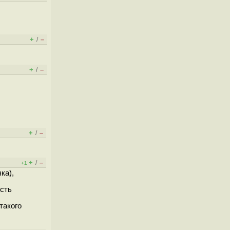
+
–
/
+
–
/
+
–
/
+
–
/
+1
ка),
ость
такого