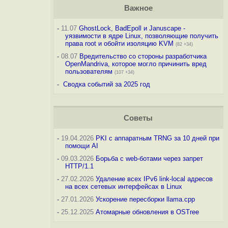
Важное
-
11.07
GhostLock, BadEpoll и Januscape -
уязвимости в ядре Linux, позволяющие получить
права root и обойти изоляцию KVM
(82 +34)
-
08.07
Вредительство со стороны разработчика
OpenMandriva, которое могло причинить вред
пользователям
(107 +34)
-
Сводка событий за 2025 год
Советы
-
19.04.2026
PKI с аппаратным TRNG за 10 дней при
помощи AI
-
09.03.2026
Борьба с web-ботами через запрет
HTTP/1.1
-
27.02.2026
Удаление всех IPv6 link-local адресов
на всех сетевых интерфейсах в Linux
-
27.01.2026
Ускорение пересборки llama.cpp
-
25.12.2025
Атомарные обновления в OSTree