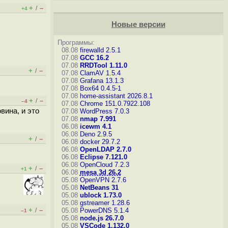
+
–
/
+4
Новые версии
Программы:
08.08
firewalld 2.5.1
07.08
GCC 16.2
07.08
RRDTool 1.11.0
+
–
/
07.08
ClamAV 1.5.4
07.08
Grafana 13.1.3
07.08
Box64 0.4.5-1
07.08
home-assistant 2026.8.1
+
–
/
–4
07.08
Chrome 151.0.7922.108
вина, и это
07.08
WordPress 7.0.3
07.08
nmap 7.991
06.08
icewm 4.1
06.08
Deno 2.9.5
+
–
/
06.08
docker 29.7.2
06.08
OpenLDAP 2.7.0
06.08
Eclipse 7.121.0
06.08
OpenCloud 7.2.3
+
–
/
+1
06.08
mesa 3d 26.2
05.08
OpenVPN 2.7.6
05.08
NetBeans 31
05.08
ublock 1.73.0
05.08
gstreamer 1.28.6
+
–
/
05.08
PowerDNS 5.1.4
–1
05.08
node.js 26.7.0
05.08
VSCode 1.132.0