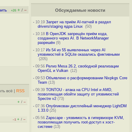
+
–
вить
/
Обсуждаемые новости
+26
-
10:19
Запрет на приём AI-патчей в раздел
drivers/staging ядра Linux
(50)
-
10:18
В OpenJDK запрещён приём кода,
созданного через AI. В NetworkManager
разрешён
(9)
-
10:17
Из 54 из 55 выявленных через AI
уязвимостей в SQLite оказались фиктивными
(205)
-
09:56
Релиз Mesa 26.2, свободной реализации
OpenGL и Vulkan
(12)
-
09:53
Объявлено о расформировании Nixpkgs Core
Team
(13)
-
09:39
TONTOU - атака на CPU Intel и AMD,
ть всё
|
RSS
позволяющая обойти защиту от уязвимостей
Spectre v2
(73)
+
–
/
-
07:36
Опубликован дисплейный менеджер LightDM
1.33.0
(25)
-
05:56
Zapscape - уязвимость в гипервизоре KVM,
+
–
/
–1
позволяющая получить root-доступ к хост-
системе
(13)