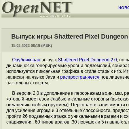
НОВ
Выпуск игры Shattered Pixel Dungeon 
15.03.2023 08:19 (MSK)
Опубликован
выпуск
Shattered Pixel Dungeon 2.0
, пош
динамически генерируемые уровни подземелий, собирая
используется пиксельная графика в стиле старых игр. И
написан на языке Java и
распространяется
под лицензие
настольных систем.
В версии 2.0 в дополнение к персонажам воин, маг, 
который имеет свои слабые и сильные стороны (высока
овладению любым оружием). Персонаж в зависимости от 
для усиления игрока и 3 отдельные способности, предо
пройти 26 подземных этажа с уникальными врагами и сх
снаряжения, 60 типов врагов, 30 ловушек и 5 главных з