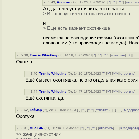
5.49
,
Аноним
(
47
), 17:29, 15/03/2023 [
^
] [
^^
] [
^^^
] [
ответит
Ах, да, следует уточнить, что в части
> Вы пропустили охотша или охотникша
и
> Еще есть вариант охотникша
несмотря на совпадение формы "охотникша"
совпавшим (что происходит не всегда). Наве
2.39
,
Tron is Whistling
(
?
), 14:18, 15/03/2023 [
^
] [
^^
] [
^^^
] [
ответить
]
[
↓
] [
↑
]
Охотян
3.40
,
Tron is Whistling
(
?
), 14:19, 15/03/2023 [
^
] [
^^
] [
^^^
] [
ответить
]
Ещё бывает охотняшка, но это отдельная категория
3.44
,
Tron is Whistling
(
?
), 14:47, 15/03/2023 [
^
] [
^^
] [
^^^
] [
ответить
]
Ещё охотянка, да.
2.52
,
Геймер
(
?
), 20:35, 15/03/2023 [
^
] [
^^
] [
^^^
] [
ответить
]
[
↑
] [
к модерат
Охотуха
2.81
,
Аноним
(
81
), 16:40, 16/03/2023 [
^
] [
^^
] [
^^^
] [
ответить
]
[
к модерато
>> женщина-охотник