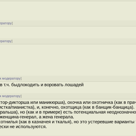
ератору
]
ератору
]
к модератору
]
в т.ч. быдлокодить и воровать лошадей
к модератору
]
тор-дикторша или маникюрша), охочка или охотничка (как в прач
ристка/пианистка), и, конечно, охотщица (как в банщик-банщица).
еральша), но (как и в примере) есть потенциальная неоднозначн
 женщина-генерал, а жена генерала.
тнилья (как в казначея и ткалья), но это устеревшие варианты 
ески не используются.