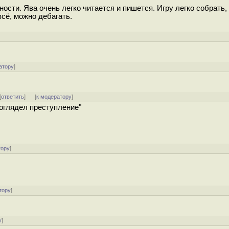
ости. Ява очень легко читается и пишется. Игру легко собрать,
всё, можно дебагать.
атору
]
[
ответить
]
[
к модератору
]
роглядел преступление"
тору
]
тору
]
у
]