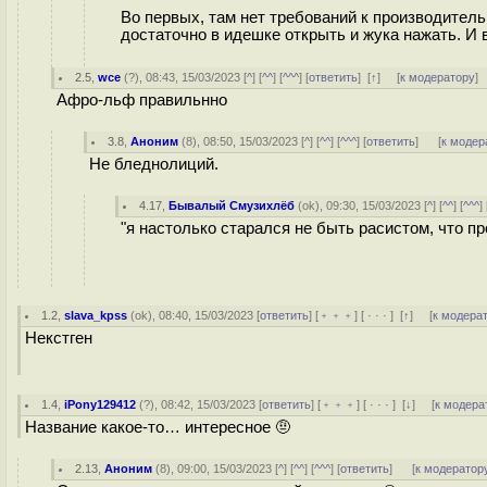
Во первых, там нет требований к производительн
достаточно в идешке открыть и жука нажать. И 
2.5
,
wce
(
?
), 08:43, 15/03/2023 [
^
] [
^^
] [
^^^
] [
ответить
]
[
↑
] [
к модератору
]
Афро-льф правильнно
3.8
,
Аноним
(
8
), 08:50, 15/03/2023 [
^
] [
^^
] [
^^^
] [
ответить
]
[
к модер
Не бледнолиций.
4.17
,
Бывалый Смузихлёб
(
ok
), 09:30, 15/03/2023 [
^
] [
^^
] [
^^^
] 
"я настолько старался не быть расистом, что п
1.2
,
slava_kpss
(
ok
), 08:40, 15/03/2023 [
ответить
] [
﹢﹢﹢
] [
· · ·
]
[
↑
] [
к модера
Некстген
1.4
,
iPony129412
(
?
), 08:42, 15/03/2023 [
ответить
] [
﹢﹢﹢
] [
· · ·
]
[
↓
] [
к модера
Название какое-то… интересное 🤨
2.13
,
Аноним
(
8
), 09:00, 15/03/2023 [
^
] [
^^
] [
^^^
] [
ответить
]
[
к модератор