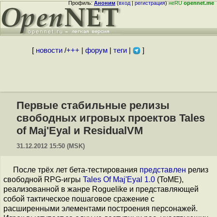
Профиль:
Аноним
(
вход
|
регистрация
)
неRU
opennet.me
[
новости
/
+++
|
форум
|
теги
|
]
Первые стабильные релизы
свободных игровых проектов Tales
of Maj'Eyal и ResidualVM
31.12.2012 15:50 (MSK)
После трёх лет бета-тестирования
представлен
релиз
свободной RPG-игры
Tales Of Maj'Eyal 1.0
(ToME),
реализованной в жанре Roguelike и представляющей
собой тактическое пошаговое сражение с
расширенными элементами построения персонажей.