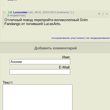
1.8
,
Loooooker
(
ok
), 09:41, 02/01/2013 [
ответить
]
[
↑
]
+
–
/
[
к модератору
]
Отличный повод перепройти великолепный Grim
Fandango от почившей LucasArts.
игнорирование участников
|
лог модерирования
Добавить комментарий
Имя:
E-Mail:
Текст: