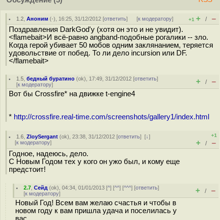
Обсуждение
(5)
+
–
1.2
,
Аноним
(
-
), 16:25, 31/12/2012 [
ответить
]
[
к модератору
]
/
+1
Поздравления DarkGod'у (хотя он это и не увидит).
<flamebait>И всё-равно angband-подобные рогалики -- зло.
Когда герой убивает 50 мобов одним заклянанием, теряется
удовольствие от побед. То ли дело incursion или DF.
</flamebait>
1.5
,
бедный буратино
(
ok
), 17:49, 31/12/2012 [
ответить
]
+
–
/
[
к модератору
]
Вот бы Crossfire* на движке t-engine4
*
http://crossfire.real-time.com/screenshots/gallery1/index.html
+1
1.6
,
ZloySergant
(
ok
), 23:38, 31/12/2012 [
ответить
]
[
↓
]
+
–
[
к модератору
]
/
Годное, надеюсь, дело.
С Новым Годом тех у кого он ужо был, и кому еще
предстоит!
2.7
,
Сейд
(
ok
), 04:34, 01/01/2013 [
^
] [
^^
] [
^^^
] [
ответить
]
+
–
/
[
к модератору
]
Новый Год! Всем вам желаю счастья и чтобы в
новом году к вам пришла удача и поселилась у
вас…