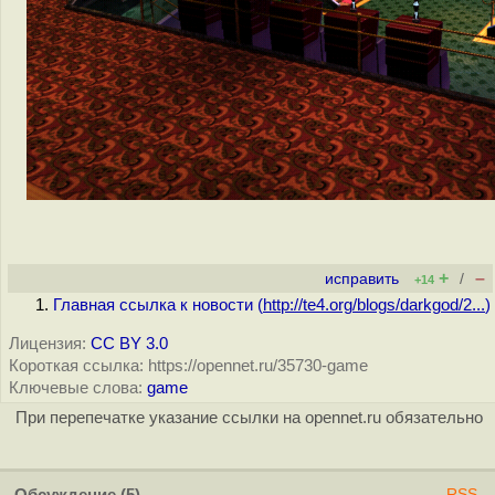
+
–
исправить
/
+14
Главная ссылка к новости (
http://te4.org/blogs/darkgod/2...
)
Лицензия:
CC BY 3.0
Короткая ссылка: https://opennet.ru/35730-game
Ключевые слова:
game
При перепечатке указание ссылки на opennet.ru обязательно
RSS