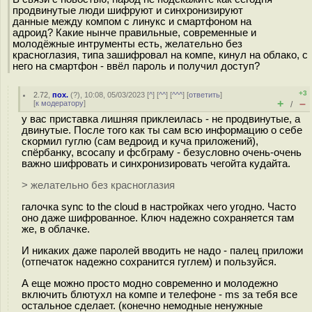
продвинутые люди шифруют и синхронизируют
данные между компом с линукс и смартфоном на
адроид? Какие нынче правильные, современные и
молодёжные интрументы есть, желательно без
красноглaзия, типа зашифровал на компе, кинул на облако, с
него на смартфон - ввёл пароль и получил доступ?
+3
2.72
,
пох.
(
?
), 10:08, 05/03/2023 [
^
] [
^^
] [
^^^
] [
ответить
]
+
–
[
к модератору
]
/
у вас приставка лишняя приклеилась - не продвинутые, а
двинутые. После того как ты сам всю информацию о себе
скормил гуглю (сам ведроид и куча приложений),
спёрбанку, всосапу и фсбграму - безусловно очень-очень
важно шифровать и синхронизировать чегойта кудайта.
> желательно без красноглaзия
галочка sync to the cloud в настройках чего угодно. Часто
оно даже шифрованное. Ключ надежно сохраняется там
же, в облачке.
И никаких даже паролей вводить не надо - палец приложи
(отпечаток надежно сохранится гуглем) и пользуйся.
А еще можно просто модно современно и молодежно
включить блютухл на компе и телефоне - ms за тебя все
остальное сделает. (конечно немодные ненужные