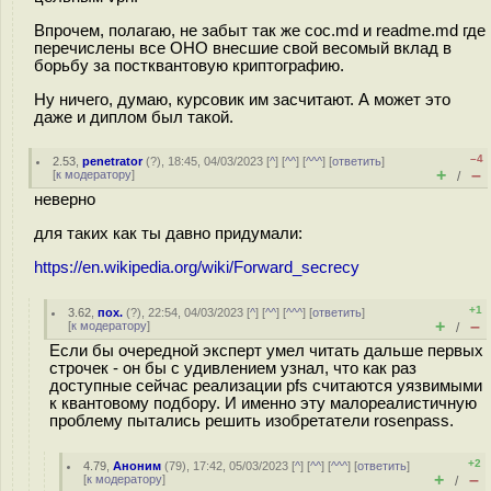
Впрочем, полагаю, не забыт так же coc.md и readme.md где
перечислены все ОНО внесшие свой весомый вклад в
борьбу за постквантовую криптографию.
Ну ничего, думаю, курсовик им засчитают. А может это
даже и диплом был такой.
–4
2.53
,
penetrator
(
?
), 18:45, 04/03/2023 [
^
] [
^^
] [
^^^
] [
ответить
]
+
–
[
к модератору
]
/
неверно
для таких как ты давно придумали:
https://en.wikipedia.org/wiki/Forward_secrecy
+1
3.62
,
пох.
(
?
), 22:54, 04/03/2023 [
^
] [
^^
] [
^^^
] [
ответить
]
+
–
[
к модератору
]
/
Если бы очередной эксперт умел читать дальше первых
строчек - он бы с удивлением узнал, что как раз
доступные сейчас реализации pfs считаются уязвимыми
к квантовому подбору. И именно эту малореалистичную
проблему пытались решить изобретатели rosenpass.
+2
4.79
,
Аноним
(
79
), 17:42, 05/03/2023 [
^
] [
^^
] [
^^^
] [
ответить
]
+
–
[
к модератору
]
/