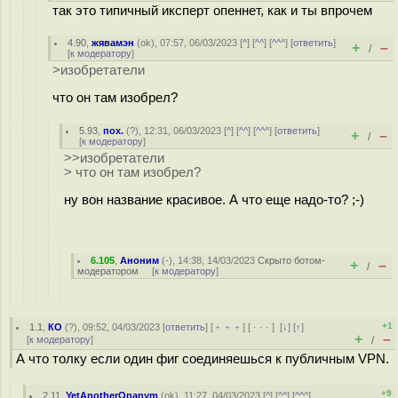
так это типичный иксперт опеннет, как и ты впрочем
4.90
,
жявамэн
(
ok
), 07:57, 06/03/2023 [
^
] [
^^
] [
^^^
] [
ответить
]
+
–
/
[
к модератору
]
>изобретатели
что он там изобрел?
5.93
,
пох.
(
?
), 12:31, 06/03/2023 [
^
] [
^^
] [
^^^
] [
ответить
]
+
–
/
[
к модератору
]
>>изобретатели
> что он там изобрел?
ну вон название красивое. А что еще надо-то? ;-)
6.105
,
Аноним
(
-
), 14:38, 14/03/2023
Скрыто ботом-
+
–
/
модератором
[
к модератору
]
+1
1.1
,
КО
(
?
), 09:52, 04/03/2023 [
ответить
] [
﹢﹢﹢
] [
· · ·
]
[
↓
] [
↑
]
+
–
[
к модератору
]
/
А что толку если один фиг соединяешься к публичным VPN.
+9
2.11
,
YetAnotherOnanym
(
ok
), 11:27, 04/03/2023 [
^
] [
^^
] [
^^^
]