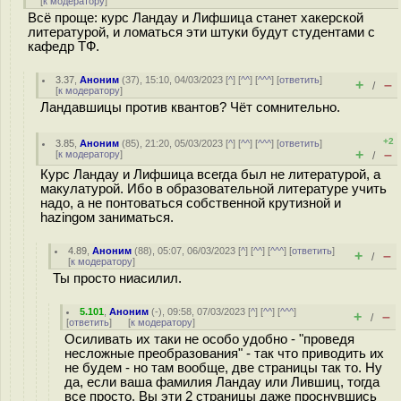
[
к модератору
]
Всё проще: курс Ландау и Лифшица станет хакерской
литературой, и ломаться эти штуки будут студентами с
кафедр ТФ.
3.37
,
Аноним
(
37
), 15:10, 04/03/2023 [
^
] [
^^
] [
^^^
] [
ответить
]
+
–
/
[
к модератору
]
Ландавшицы против квантов? Чёт сомнительно.
+2
3.85
,
Аноним
(
85
), 21:20, 05/03/2023 [
^
] [
^^
] [
^^^
] [
ответить
]
+
–
[
к модератору
]
/
Курс Ландау и Лифшица всегда был не литературой, а
макулатурой. Ибо в образовательной литературе учить
надо, а не понтоваться собственной крутизной и
hazingом заниматься.
4.89
,
Аноним
(
88
), 05:07, 06/03/2023 [
^
] [
^^
] [
^^^
] [
ответить
]
+
–
/
[
к модератору
]
Ты просто ниасилил.
5.101
,
Аноним
(
-
), 09:58, 07/03/2023 [
^
] [
^^
] [
^^^
]
+
–
/
[
ответить
]
[
к модератору
]
Осиливать их таки не особо удобно - "проведя
несложные преобразования" - так что приводить их
не будем - но там вообще, две страницы так то. Ну
да, если ваша фамилия Ландау или Лившиц, тогда
все просто. Вы эти 2 страницы даже проснувшись