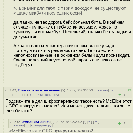
>, а значит для тебя, с твоим доходом, не существуют
> даже макбуки последних серий
да ладно, не так дорога бейсбольная бита. В крайнем
случае - ну ножку от табуретки возьмем. Хрясь по
кумполу - и вот макбук. Целенький, только без зарядки и
документов.
А квантового компьютера никто никогда не увидит.
Потому что их и в реальности - нет. Те что есть -
неполносвязанные и в основном белый шум производят.
Очень полезный ноуке но мой пароль они никогда не
подберут.
1.42
,
Тоже аноним естественно
(
?
), 15:37, 04/03/2023 [
ответить
] [
﹢
+2
+
–
﹢﹢
] [
· · ·
]
[
↓
] [
↑
] [
к модератору
]
/
Подскажите а для шифропереписки такое есть? McElice этот
к GPG прикрутить можно? Или может даже плагины готовые
где обитают?
2.58
,
Sw00p aka Jerom
(
?
), 21:55, 04/03/2023 [
^
] [
^^
] [
^^^
]
+
–
/
[
ответить
]
[
к модератору
]
>McElice этот к GPG прикрутить можно?