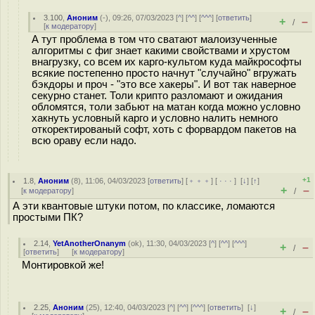
3.100
,
Аноним
(
-
), 09:26, 07/03/2023 [
^
] [
^^
] [
^^^
] [
ответить
]
+
–
/
[
к модератору
]
А тут проблема в том что сватают малоизученные
алгоритмы с фиг знает какими свойствами и хрустом
внагрузку, со всем их карго-культом куда майкрософты
всякие постепенно просто начнут "случайно" вгружать
бэкдоры и проч - "это все хакеры". И вот так наверное
секурно станет. Толи крипто разломают и ожидания
обломятся, толи забьют на матан когда можно условно
хакнуть условный карго и условно налить немного
откоректированый софт, хоть с форвардом пакетов на
всю ораву если надо.
+1
1.8
,
Аноним
(
8
), 11:06, 04/03/2023 [
ответить
] [
﹢﹢﹢
] [
· · ·
]
[
↓
] [
↑
]
+
–
[
к модератору
]
/
А эти квантовые штуки потом, по классике, ломаются
простыми ПК?
2.14
,
YetAnotherOnanym
(
ok
), 11:30, 04/03/2023 [
^
] [
^^
] [
^^^
]
+
–
/
[
ответить
]
[
к модератору
]
Монтировкой же!
2.25
,
Аноним
(
25
), 12:40, 04/03/2023 [
^
] [
^^
] [
^^^
] [
ответить
]
[
↓
]
+
–
/