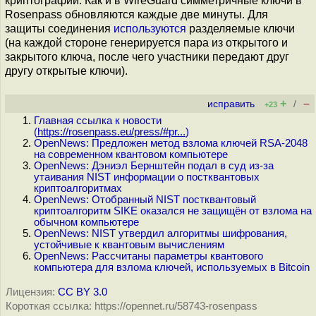
криптографии. Как и в WireGuard симметричные ключи в
Rosenpass обновляются каждые две минуты. Для
защиты соединения
используются
разделяемые ключи
(на каждой стороне генерируется пара из открытого и
закрытого ключа, после чего участники передают друг
другу открытые ключи).
+
–
исправить
/
+23
Главная ссылка к новости
(
https://rosenpass.eu/press/#pr...
)
OpenNews: Предложен метод взлома ключей RSA-2048
на современном квантовом компьютере
OpenNews: Дэниэл Бернштейн подал в суд из-за
утаивания NIST информации о постквантовых
криптоалгоритмах
OpenNews: Отобранный NIST постквантовый
криптоалгоритм SIKE оказался не защищён от взлома на
обычном компьютере
OpenNews: NIST утвердил алгоритмы шифрования,
устойчивые к квантовым вычислениям
OpenNews: Рассчитаны параметры квантового
компьютера для взлома ключей, используемых в Bitcoin
Лицензия:
CC BY 3.0
Короткая ссылка: https://opennet.ru/58743-rosenpass