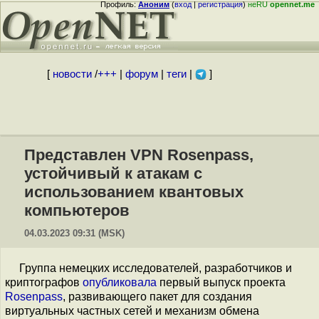
Профиль:
Аноним
(
вход
|
регистрация
)
неRU
opennet.me
[
новости
/
+++
|
форум
|
теги
|
]
Представлен VPN Rosenpass,
устойчивый к атакам с
использованием квантовых
компьютеров
04.03.2023 09:31 (MSK)
Группа немецких исследователей, разработчиков и
криптографов
опубликовала
первый выпуск проекта
Rosenpass
, развивающего пакет для создания
виртуальных частных сетей и механизм обмена