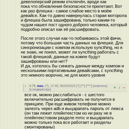
девелоперский режим отключён, вроде как
пока что обновления безопасности прилетают. Вот
как раз флешка - самое слабое место в моём
девайсе. Как-то давно навернулась старая моторола
и флешка была зашифрована, только каким-то
чудом нашел пост одного доброго человека, который
подробно описал как её расшифровать.
После этого случая как-то побаиваюсь этой фичи,
потому что большая часть данных на флешке. Для
синхронизации с компом использую syncthing, но я
не знаю, не понял, может ли syncthing работать с
такой флешкой, данные на компе будут
зашифрованы или нет?
И да, хотелось бы синкать данные между компом и
несколькими портативными девайсами, с syncthing
это немного морочно, не для моего уровня
6.78
,
пох.
(
?
), 17:40, 05/03/2023 [
^
] [
^^
] [
^^^
] [
ответить
]
+
–
/
[
к модератору
]
все ок, можно расслабиться - с шестого
включительно расшифровать не получится в
принципе. При еще живом телефоне можно
залезть через adb и выцарапать пароль от люкса
(он там лежит плейнтекстом но ни разу не в
плейнтекстовом разделе mmc и выцарапать
можно только пока все работает и разделы
смонтированы)