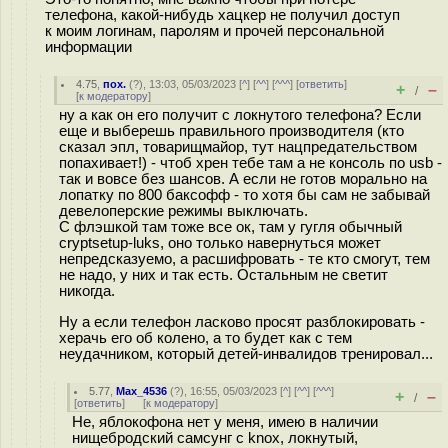
телефона, какой-нибудь хацкер не получил доступ
к моим логинам, паролям и прочей персональной
информации
4.75
,
пох.
(
?
), 13:03, 05/03/2023 [
^
] [
^^
] [
^^^
] [
ответить
]
+
–
/
[
к модератору
]
ну а как он его получит с локнутого телефона? Если
еще и выберешь правильного производителя (кто
сказал эпл, товарищмайор, тут нацпредательством
попахивает!) - чтоб хрен тебе там а не консоль по usb -
так и вовсе без шансов. А если не готов морально на
лопатку по 800 баксофф - то хотя бы сам не забывай
девелоперские режимы выключать.
С флэшкой там тоже все ок, там у гугля обычный
cryptsetup-luks, оно только навернуться может
непредсказуемо, а расшифровать - те кто смогут, тем
не надо, у них и так есть. Остальным не светит
никогда.
Ну а если телефон ласково просят разблокировать -
херачь его об колено, а то будет как с тем
неудачником, который детей-инвалидов тренировал...
5.77
,
Max_4536
(
?
), 16:55, 05/03/2023 [
^
] [
^^
] [
^^^
]
+
–
/
[
ответить
]
[
к модератору
]
Не, яблокофона нет у меня, имею в наличии
нищeбродский самсунг с knox, локнутый,