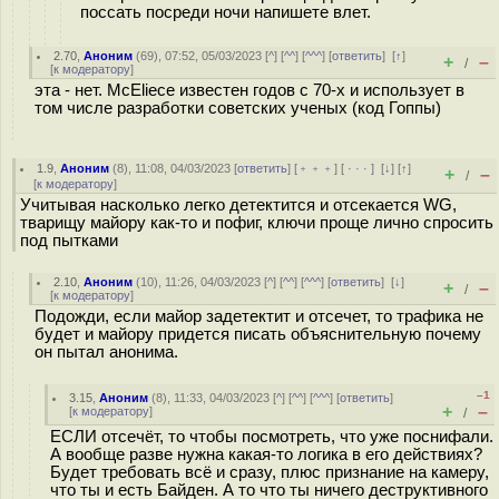
поссать посреди ночи напишете влет.
2.70
,
Аноним
(
69
), 07:52, 05/03/2023 [
^
] [
^^
] [
^^^
] [
ответить
]
[
↑
]
+
–
/
[
к модератору
]
эта - нет. McEliece известен годов с 70-х и использует в
том числе разработки советских ученых (код Гоппы)
1.9
,
Аноним
(
8
), 11:08, 04/03/2023 [
ответить
] [
﹢﹢﹢
] [
· · ·
]
[
↓
] [
↑
]
+
–
/
[
к модератору
]
Учитывая насколько легко детектится и отсекается WG,
тварищу майору как-то и пофиг, ключи проще лично спросить
под пытками
2.10
,
Аноним
(
10
), 11:26, 04/03/2023 [
^
] [
^^
] [
^^^
] [
ответить
]
[
↓
]
+
–
/
[
к модератору
]
Подожди, если майор задетектит и отсечет, то трафика не
будет и майору придется писать объяснительную почему
он пытал анонима.
–1
3.15
,
Аноним
(
8
), 11:33, 04/03/2023 [
^
] [
^^
] [
^^^
] [
ответить
]
+
–
[
к модератору
]
/
ЕСЛИ отсечёт, то чтобы посмотреть, что уже поснифали.
А вообще разве нужна какая-то логика в его действиях?
Будет требовать всё и сразу, плюс признание на камеру,
что ты и есть Байден. А то что ты ничего деструктивного