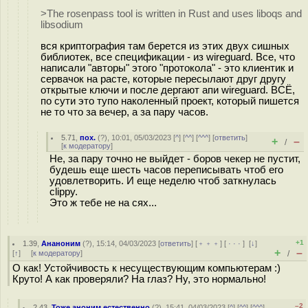
>The rosenpass tool is written in Rust and uses liboqs and
libsodium
вся криптография там берется из этих двух сишных
библиотек, все спецификации - из wireguard. Все, что
написали "авторы" этого "протокола" - это клиентик и
сервачок на расте, которые пересылают друг другу
открытые ключи и после дергают апи wireguard. ВСЁ,
по сути это тупо наколенный проект, который пишется
не то что за вечер, а за пару часов.
5.71
,
пох.
(
?
), 10:01, 05/03/2023 [
^
] [
^^
] [
^^^
] [
ответить
]
+
–
/
[
к модератору
]
Не, за пару точно не выйдет - боров чекер не пустит,
будешь еще шесть часов переписывать чтоб его
удовлетворить. И еще неделю чтоб заткнулась
clippy.
Это ж тебе не на сях...
+1
1.39
,
Ананоним
(
?
), 15:14, 04/03/2023 [
ответить
] [
﹢﹢﹢
] [
· · ·
]
[
↓
]
+
–
[
↑
] [
к модератору
]
/
О как! Устойчивость к несуществующим компьютерам :)
Круто! А как проверяли? На глаз? Ну, это нормально!
–2
2.43
,
Тоже аноним естественно
(
?
), 15:41, 04/03/2023 [
^
] [
^^
] [
^^^
]