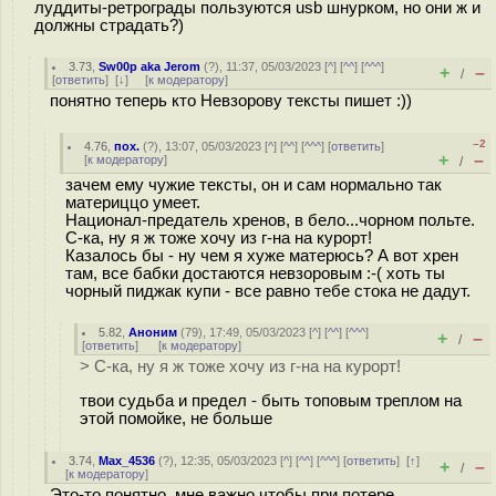
луддиты-ретрограды пользуются usb шнурком, но они ж и
должны страдать?)
3.73
,
Sw00p aka Jerom
(
?
), 11:37, 05/03/2023 [
^
] [
^^
] [
^^^
]
+
–
/
[
ответить
]
[
↓
] [
к модератору
]
понятно теперь кто Невзорову тексты пишет :))
–2
4.76
,
пох.
(
?
), 13:07, 05/03/2023 [
^
] [
^^
] [
^^^
] [
ответить
]
+
–
[
к модератору
]
/
зачем ему чужие тексты, он и сам нормально так
материццо умеет.
Национал-предатель хренов, в бело...чорном польте.
С-ка, ну я ж тоже хочу из г-на на курорт!
Казалось бы - ну чем я хуже матерюсь? А вот хрен
там, все бабки достаются невзоровым :-( хоть ты
чорный пиджак купи - все равно тебе стока не дадут.
5.82
,
Аноним
(
79
), 17:49, 05/03/2023 [
^
] [
^^
] [
^^^
]
+
–
/
[
ответить
]
[
к модератору
]
> С-ка, ну я ж тоже хочу из г-на на курорт!
твои судьба и предел - быть топовым треплом на
этой помойке, не больше
3.74
,
Max_4536
(
?
), 12:35, 05/03/2023 [
^
] [
^^
] [
^^^
] [
ответить
]
[
↑
]
+
–
/
[
к модератору
]
Это-то понятно, мне важно чтобы при потере