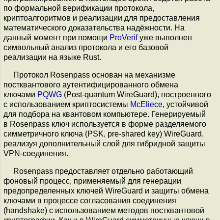
по формальной верификации протокола,
криптоалгоритмов и реализации для предоставления
математического доказательства надёжности. На
данный момент при помощи
ProVerif
уже выполнен
символьный анализ протокола и его базовой
реализации на языке Rust.
Протокол Rosenpass основан на механизме
постквантового аутентифицированного обмена
ключами
PQWG
(Post-quantum WireGuard), построенного
с использованием криптосистемы
McEliece
, устойчивой
для подбора на квантовом компьютере. Генерируемый
в Rosenpass ключ используется в форме разделяемого
симметричного ключа (PSK, pre-shared key) WireGuard,
реализуя дополнительный слой для гибридной защиты
VPN-соединения.
Rosenpass предоставляет отдельно работающий
фоновый процесс, применяемый для генерации
предопределенных ключей WireGuard и защиты обмена
ключами в процессе согласования соединения
(handshake) с использованием методов постквантовой