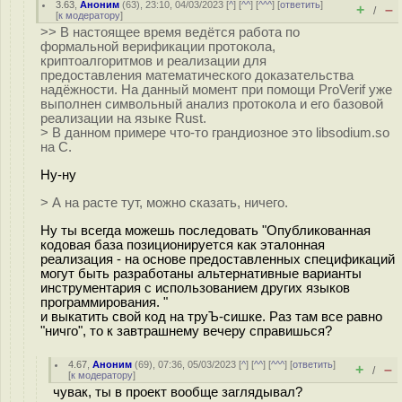
3.63
,
Аноним
(
63
), 23:10, 04/03/2023 [
^
] [
^^
] [
^^^
] [
ответить
]
+
–
/
[
к модератору
]
>> В настоящее время ведётся работа по
формальной верификации протокола,
криптоалгоритмов и реализации для
предоставления математического доказательства
надёжности. На данный момент при помощи ProVerif уже
выполнен символьный анализ протокола и его базовой
реализации на языке Rust.
> В данном примере что-то грандиозное это libsodium.so
на C.
Ну-ну
> А на расте тут, можно сказать, ничего.
Ну ты всегда можешь последовать "Опубликованная
кодовая база позиционируется как эталонная
реализация - на основе предоставленных спецификаций
могут быть разработаны альтернативные варианты
инструментария с использованием других языков
программирования. "
и выкатить свой код на труЪ-сишке. Раз там все равно
"ничго", то к завтрашнему вечеру справишься?
4.67
,
Аноним
(
69
), 07:36, 05/03/2023 [
^
] [
^^
] [
^^^
] [
ответить
]
+
–
/
[
к модератору
]
чувак, ты в проект вообще заглядывал?