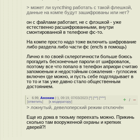
> может ли syncthing работать с такой флешкой,
данные на компе будут зашифрованы или нет?
он с файлами работает, не с флэшкой - уже
естественно расшифрованными, внутри
смонтированной в телефоне фс-то.
На компе просто надо тоже включить шифрование
либо раздела либо части фс (encfs в помощь)
Лично я по своей склеротичности больше боюсь
прогадить бесконечные пароли от шифровалок,
поэтому все что попало в телефон априори считаю
запомоеным и недостойным сожаления - гуглосинк
включен где можно, и пусть себе подглядывает в
то то и так уже давно стало общественным
достоянием.
6.99
,
Аноним
(
-
), 09:19, 07/03/2023 [
^
] [
^^
] [
^^^
]
+
–
/
[
ответить
]
[
к модератору
]
> локнутый, девелоперский режим отключён
Еще из дома в тюоьму переехать можно. Прикинь
сколько там вооруженной охраны и крепких
дверей?!