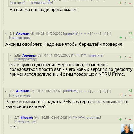
+
–
[
ответить
]
[
к модератору
]
/
Не все же впн ради прона юзают.
+1
1.2
,
Аноним
(
2
), 09:52, 04/03/2023 [
ответить
] [
﹢﹢﹢
] [
· · ·
]
[
↓
] [
↑
]
+
–
[
к модератору
]
/
Аноним одобряет. Надо еще чтобы бернштайн проверил.
2.69
,
Аноним
(
69
), 07:44, 05/03/2023 [
^
] [
^^
] [
^^^
] [
ответить
]
+
–
/
[
к модератору
]
если нужно одобрение Бернштайна, то можешь
пользоваться просто ssh - в его новых версиях по дефолту
применяется запиленный этим товарищем NTRU Prime.
+2
1.3
,
Аноним
(
3
), 10:09, 04/03/2023 [
ответить
] [
﹢﹢﹢
] [
· · ·
]
[
↓
] [
↑
]
+
–
[
к модератору
]
/
Разве возможность задать PSK в wireguard не защищает от
квантового взлома?
2.7
,
bircoph
(
ok
), 10:56, 04/03/2023 [
^
] [
^^
] [
^^^
] [
ответить
]
+
–
/
[
к модератору
]
Нет.