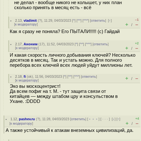
не делал - вообще никого не колышет, у них план
сколько принять в месяц есть - всё
–1
2.13
,
vladimit
(
?
), 11:29, 04/03/2023 [
^
] [
^^
] [
^^^
] [
ответить
]
[
↑
]
+
–
[
к модератору
]
/
Как я сразу не поняла? Его ПЫТАЛИ!!!!! (с) Гайдай
+2
2.17
,
Аноним
(
17
), 11:52, 04/03/2023 [
^
] [
^^
] [
^^^
] [
ответить
]
+
–
[
к модератору
]
/
И какая скорость личного добывания ключей? Несколько
десятков в месяц. Так и устать можно. Для полного
перебора всех ключей всех людей уйдут миллионы лет.
2.18
,
fi
(
ok
), 11:56, 04/03/2023 [
^
] [
^^
] [
^^^
] [
ответить
]
+
–
/
[
к модератору
]
Эко вы москоцентрист!
Да всем пофиг на т. М. - тут защита связи от
китайцев — между штабом цру и консульством в
Ухане. :DDDD
+4
1.12
,
pashev.ru
(
?
), 11:28, 04/03/2023 [
ответить
] [
﹢﹢﹢
] [
· · ·
]
[
↓
] [
↑
]
+
–
[
к модератору
]
/
А также устойчивый к атакам внеземных цивилизаций, да.