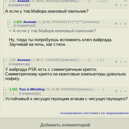
+1
1.92
,
Ананий
(
?
), 09:45, 06/03/2023 [
ответить
] [
﹢﹢﹢
] [
· · ·
]
[
↓
] [
↑
]
+
–
[
к модератору
]
/
А если у тов.Майора квановый паяльник?
2.103
,
Аноним
(
-
), 22:56, 07/03/2023 [
^
] [
^^
] [
^^^
] [
ответить
]
+
–
/
[
к модератору
]
> А если у тов.Майора квановый паяльник?
Ну, тогда ты попробуешь вспомнить ключ вайргада.
Заучивай на ночь, как стихи.
1.97
,
Аноним
(
-
), 09:17, 07/03/2023 [
ответить
] [
﹢﹢﹢
] [
· · ·
]
[
↑
]
+
–
/
[
к модератору
]
У вайргада PSK есть с симметричным крипто.
Симметричному крипто на квантовые компьютеры довольно
пофигу.
1.102
,
Tron is Whistling
(
?
), 14:26, 07/03/2023 [
ответить
] [
﹢﹢﹢
]
+
–
/
[
· · ·
]
[
к модератору
]
Устойчивый к несуществующим атакам с несуществующего?
игнорирование участников
|
лог модерирования
Добавить комментарий