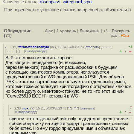
Ключевые слова:
rosenpass
,
wireguard
,
vpn
При перепечатке указание ссылки на opennet.ru обязательно
Обсуждение
Ajax
|
1 уровень
|
Линейный
|
+/-
|
Раскрыть
(71)
всё
|
RSS
+2
1.19
,
YetAnotherOnanym
(
ok
), 12:14, 04/03/2023 [
ответить
] [
﹢﹢﹢
]
+
–
[
· · ·
]
[
↓
] [
к модератору
]
/
Всё это можно изложить короче:
Для защиты переданного (и, возможно,
перехваченного) трафика от расшифровки в будущем
с помощью квантового компьютера, используется
предусмотренный в WG опциональный PSK. Для обмена
PSK с хостом-партнёром используется отдельный демон,
который тоже использует криптографию с открытым ключом,
но более другую, квантово-стойкую, не то что этот ихний
"Curve25519 ECDH", который в WG.
–7
2.38
,
пох.
(
?
), 15:11, 04/03/2023 [
^
] [
^^
] [
^^^
] [
ответить
]
+
–
[
к модератору
]
/
причем этот отдельный psk-only недодемон представляет
собой оберточку на хрусте вокруг традиционных сишных
библиотек. Но ему гордо придумали имя и объявили аж
цельным vpn.