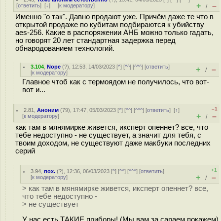
+
–
[
ответить
]
[
↓
] [
к модератору
]
/
Именно "о так". Давно продают уже. Причём даже те что в
открытой продаже по кубитам подбираются к убийству
aes-256. Какие в распоряжении АНБ можно только гадать,
но говорят 20 лет стандартная задержка перед
обнародованием технологий.
3.104
,
Nope
(
?
), 12:53, 14/03/2023 [
^
] [
^^
] [
^^^
] [
ответить
]
+
–
/
[
к модератору
]
Главное чтоб как с термоядом не получилось, что вот-
вот и...
–1
2.81
,
Аноним
(
79
), 17:47, 05/03/2023 [
^
] [
^^
] [
^^^
] [
ответить
]
[
↑
]
+
–
[
к модератору
]
/
как там в мянямирке живется, иксперт опеннет? все, что
тебе недоступно - не существует, а значит для тебя, с
твоим доходом, не существуют даже макбуки последних
серий
+1
3.94
,
пох.
(
?
), 12:36, 06/03/2023 [
^
] [
^^
] [
^^^
] [
ответить
]
+
–
[
к модератору
]
/
> как там в мянямирке живется, иксперт опеннет? все,
что тебе недоступно -
> не существует
У нас есть ТАКИЕ приборы! (Мы вам за сараем покажем)