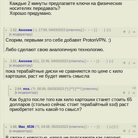
Каждые 2 минуты предлагаете ключи на физических
носителях передавать?
Хорошо придумано.
1.52
,
Аноним
(
-
), 17:59, 04/03/2023 [
ответить
] [
﹢﹢﹢
] [
· · ·
]
[
↑
]
+
–
/
[
к модератору
]
Спорим, первыми это себе добавят ProtonVPN. :)
Либо сделают свою аналогичную технологию.
1.61
,
Аноним
(
61
), 22:45, 04/03/2023 [
ответить
] [
﹢﹢﹢
] [
· · ·
]
[
↓
]
+
–
/
[
к модератору
]
пока терабайтные диски не сравняются по цене с кило
картошки, раст не будет иметь смысла
+2
2.64
,
пох.
(
?
), 00:09, 05/03/2023 [
^
] [
^^
] [
^^^
] [
ответить
]
+
–
[
к модератору
]
/
Как будто после того как кило картошки станет стоить 65
долларов (столько сейчас стоит терабайтный ssd) раст
приобретет хоть какой-то смысл?
+1
1.66
,
Max_4536
(
?
), 04:08, 05/03/2023 [
ответить
] [
﹢﹢﹢
] [
· · ·
]
[
↓
] [
↑
]
+
–
[
к модератору
]
/
В связи с новостью, народ не подскажите как сегодня