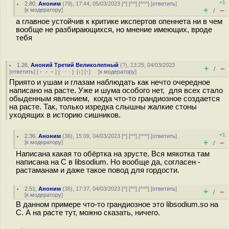
+1
2.80
,
Аноним
(
79
), 17:44, 05/03/2023 [
^
] [
^^
] [
^^^
] [
ответить
]
+
–
[
к модератору
]
/
а главное устойчив к критике икспертов опеннета ни в чем
вообще не разбирающихся, но мнение имеющих, вроде
тебя
1.26
,
Аноний Третий Великолепный
(
?
), 13:25, 04/03/2023
+
–
/
[
ответить
] [
﹢﹢﹢
] [
· · ·
]
[
↓
] [
↑
] [
к модератору
]
Приято и ушам и глазам наблюдать как нечто очередное
написано на расте. Уже и шума особого нет, для всех стало
обыденным явлением, когда что-то грандиозное создается
на расте. Так, только изредка слышны жалкие стоны
уходящих в историю сишников.
+1
2.36
,
Аноним
(
36
), 15:09, 04/03/2023 [
^
] [
^^
] [
^^^
] [
ответить
]
+
–
[
к модератору
]
/
Написана какая то обёртка на зрусте. Вся мякотка там
написана на C в libsodium. Но вообще да, согласен -
растаманам и даже такое повод для гордости.
2.51
,
Аноним
(
36
), 17:37, 04/03/2023 [
^
] [
^^
] [
^^^
] [
ответить
]
+
–
/
[
к модератору
]
В данном примере что-то грандиозное это libsodium.so на
C. А на расте тут, можно сказать, ничего.