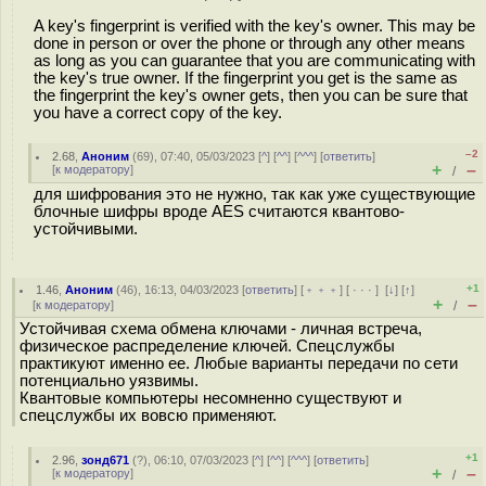
A key's fingerprint is verified with the key's owner. This may be
done in person or over the phone or through any other means
as long as you can guarantee that you are communicating with
the key's true owner. If the fingerprint you get is the same as
the fingerprint the key's owner gets, then you can be sure that
you have a correct copy of the key.
–2
2.68
,
Аноним
(
69
), 07:40, 05/03/2023 [
^
] [
^^
] [
^^^
] [
ответить
]
+
–
[
к модератору
]
/
для шифрования это не нужно, так как уже существующие
блочные шифры вроде AES считаются квантово-
устойчивыми.
+1
1.46
,
Аноним
(
46
), 16:13, 04/03/2023 [
ответить
] [
﹢﹢﹢
] [
· · ·
]
[
↓
] [
↑
]
+
–
[
к модератору
]
/
Устойчивая схема обмена ключами - личная встреча,
физическое распределение ключей. Спецслужбы
практикуют именно ее. Любые варианты передачи по сети
потенциально уязвимы.
Квантовые компьютеры несомненно существуют и
спецслужбы их вовсю применяют.
+1
2.96
,
зонд671
(
?
), 06:10, 07/03/2023 [
^
] [
^^
] [
^^^
] [
ответить
]
+
–
[
к модератору
]
/