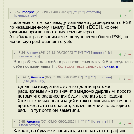
+1
2.57
,
morphe
(
?
), 21:05, 04/03/2023 [
^
] [
^^
] [
^^^
] [
ответить
]
+
–
[
к модератору
]
/
Проблема в том, как между машинами договориться о PSK
по незащищённому каналу. Есть DH и ECDH, но они
уязвимы против квантовых компьютеров.
А сабж как раз и занимается получением общего PSK, но
используя post-quantum crypto
3.84
,
Аноним
(
84
), 21:13, 05/03/2023 [
^
] [
^^
] [
^^^
] [
ответить
]
[
↓
]
+
–
/
[
к модератору
]
Это проблема для любого распределения ключей Вот представь
себе постквантовый T...
большой текст свёрнут,
показать
4.87
,
Аноним
(
87
), 05:00, 06/03/2023 [
^
] [
^^
] [
^^^
] [
ответить
]
+
–
/
[
к модератору
]
Да не поэтому, а потому что делать протокол
расширяемым - это значит заведомо дырявым, просто
потому что расширения будут клепать все подряд.
Хотя от кривых реализаций и такого минималистичного
протокола это не спасает, как мы помним по истории с
bsd. Но тут хотя бы заметили.
3.88
,
Аноним
(
88
), 05:06, 06/03/2023 [
^
] [
^^
] [
^^^
] [
ответить
]
[
↑
]
+
–
/
[
к модератору
]
Как-как, на бумажке написать, и послать фотографию.