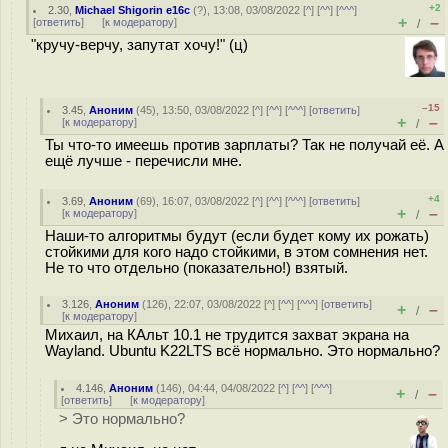
+2
2.30
,
Michael Shigorin e16c
(
?
), 13:08, 03/08/2022 [
^
] [
^^
] [
^^^
]
+
–
[
ответить
]
[
к модератору
]
/
"кручу-верчу, запутат хочу!" (ц)
–15
3.45
,
Аноним
(
45
), 13:50, 03/08/2022 [
^
] [
^^
] [
^^^
] [
ответить
]
+
–
[
к модератору
]
/
Ты что-то имеешь против зарплаты? Так не получай её. А
ещё лучше - перечисли мне.
+4
3.69
,
Аноним
(
69
), 16:07, 03/08/2022 [
^
] [
^^
] [
^^^
] [
ответить
]
+
–
[
к модератору
]
/
Наши-то алгоритмы будут (если будет кому их рожать)
стойкими для кого надо стойкими, в этом сомнения нет.
Не то что отдельно (показательно!) взятый.
3.126
,
Аноним
(
126
), 22:07, 03/08/2022 [
^
] [
^^
] [
^^^
] [
ответить
]
+
–
/
[
к модератору
]
Михаил, на КАльт 10.1 не трудится захват экрана на
Wayland. Ubuntu K22LTS всё нормально. Это нормально?
4.146
,
Аноним
(
146
), 04:44, 04/08/2022 [
^
] [
^^
] [
^^^
]
+
–
/
[
ответить
]
[
к модератору
]
> Это нормально?