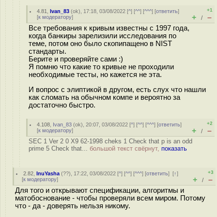
+1
4.81
,
Ivan_83
(
ok
), 17:18, 03/08/2022 [
^
] [
^^
] [
^^^
] [
ответить
]
+
–
[
к модератору
]
/
Все требования к кривым известны с 1997 года,
когда банкиры зарелизили исследования по
теме, потом оно было скопипащено в NIST
стандарты.
Берите и проверяйте сами :)
Я помню что какие то кривые не проходили
необходимые тесты, но кажется не эта.
И вопрос с элиптикой в другом, есть слух что нашли
как сломать на обычном компе и вероятно за
достаточно быстро.
+2
4.108
,
Ivan_83
(
ok
), 20:07, 03/08/2022 [
^
] [
^^
] [
^^^
] [
ответить
]
+
–
[
к модератору
]
/
SEC 1 Ver 2 0 X9 62-1998 cheks 1 Check that p is an odd
prime 5 Check that...
большой текст свёрнут,
показать
+3
2.82
,
InuYasha
(
??
), 17:22, 03/08/2022 [
^
] [
^^
] [
^^^
] [
ответить
]
[
↑
]
+
–
[
к модератору
]
/
Для того и открывают спецификации, алгоритмы и
матобоснование - чтобы проверяли всем миром. Потому
что - да - доверять нельзя никому.