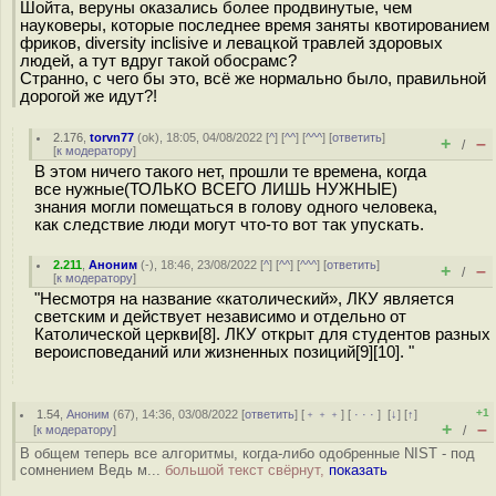
Шойта, веруны оказались более продвинутые, чем
науковеры, которые последнее время заняты квотированием
фриков, diversity inclisive и левацкой травлей здоровых
людей, а тут вдруг такой обосрамс?
Странно, с чего бы это, всё же нормально было, правильной
дорогой же идут?!
2.176
,
torvn77
(
ok
), 18:05, 04/08/2022 [
^
] [
^^
] [
^^^
] [
ответить
]
+
–
/
[
к модератору
]
В этом ничего такого нет, прошли те времена, когда
все нужные(ТОЛЬКО ВСЕГО ЛИШЬ НУЖНЫЕ)
знания могли помещаться в голову одного человека,
как следствие люди могут что-то вот так упускать.
2.211
,
Аноним
(
-
), 18:46, 23/08/2022 [
^
] [
^^
] [
^^^
] [
ответить
]
+
–
/
[
к модератору
]
"Несмотря на название «католический», ЛКУ является
светским и действует независимо и отдельно от
Католической церкви[8]. ЛКУ открыт для студентов разных
вероисповеданий или жизненных позиций[9][10]. "
+1
1.54
,
Аноним
(
67
), 14:36, 03/08/2022 [
ответить
] [
﹢﹢﹢
] [
· · ·
]
[
↓
] [
↑
]
+
–
[
к модератору
]
/
В общем теперь все алгоритмы, когда-либо одобренные NIST - под
сомнением Ведь м...
большой текст свёрнут,
показать