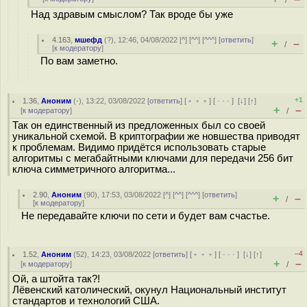
/
Над здравым смыслом? Так вроде бы уже
4.163
,
мшефд
(
?
), 12:46, 04/08/2022 [
^
] [
^^
] [
^^^
] [
ответить
]
+
–
/
[
к модератору
]
По вам заметно.
+1
1.36
,
Аноним
(
-
), 13:22, 03/08/2022 [
ответить
] [
﹢﹢﹢
] [
· · ·
]
[
↓
] [
↑
]
+
–
[
к модератору
]
/
Так он единственный из предложенных был со своей
уникальной схемой. В криптографии же новшества приводят
к проблемам. Видимо придётся использовать старые
алгоритмы с мегабайтными ключами для передачи 256 бит
ключа симметричного алгоритма...
2.90
,
Аноним
(
90
), 17:53, 03/08/2022 [
^
] [
^^
] [
^^^
] [
ответить
]
+
–
/
[
к модератору
]
Не передавайте ключи по сети и будет вам счастье.
–4
1.52
,
Аноним
(
52
), 14:23, 03/08/2022 [
ответить
] [
﹢﹢﹢
] [
· · ·
]
[
↓
] [
↑
]
+
–
[
к модератору
]
/
Ой, а штойта так?!
Лёвенский католический, окунул Национальный институт
стандартов и технологий США.