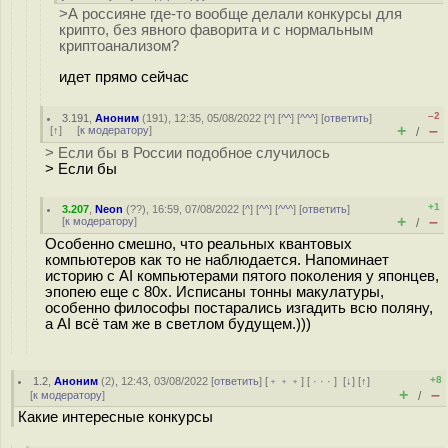
>А россияне где-то вообще делали конкурсы для
крипто, без явного фаворита и с нормальным
криптоанализом?
идет прямо сейчас
–2
3.191
,
Аноним
(
191
), 12:35, 05/08/2022 [
^
] [
^^
] [
^^^
] [
ответить
]
+
–
[
↑
] [
к модератору
]
/
> Если бы в России подобное случилось
> Если бы
+1
3.207
,
Neon
(
??
), 16:59, 07/08/2022 [
^
] [
^^
] [
^^^
] [
ответить
]
+
–
[
к модератору
]
/
Особенно смешно, что реальных квантовых
компьютеров как то не наблюдается. Напоминает
историю с AI компьютерами пятого поколения у японцев,
эпопею еще с 80х. Исписаны тонны макулатуры,
особенно философы постарались изгадить всю поляну,
а AI всё там же в светлом будущем.)))
+8
1.2
,
Аноним
(
2
), 12:43, 03/08/2022 [
ответить
] [
﹢﹢﹢
] [
· · ·
]
[
↓
] [
↑
]
+
–
[
к модератору
]
/
Какие интересные конкурсы