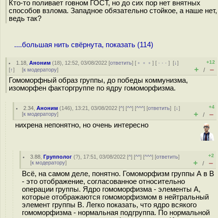
Кто-то поливает говном ГОСТ, но до сих пор нет внятных
способов взлома. Западное обязательно стойкое, а наше нет,
ведь так?
....большая нить свёрнута, показать (114)
+12
1.18
,
Аноним
(
18
), 12:52, 03/08/2022 [
ответить
] [
﹢﹢﹢
] [
· · ·
]
[
↓
]
+
–
[
↑
] [
к модератору
]
/
Гомоморфный образ группы, до победы коммунизма,
изоморфен факторгруппе по ядру гомоморфизма.
+4
2.34
,
Аноним
(
146
), 13:21, 03/08/2022 [
^
] [
^^
] [
^^^
] [
ответить
]
[
↓
]
+
–
[
к модератору
]
/
нихрена непонятно, но очень интересно
+2
3.88
,
Групполог
(
?
), 17:51, 03/08/2022 [
^
] [
^^
] [
^^^
] [
ответить
]
+
–
[
к модератору
]
/
Всё, на самом деле, понятно. Гомоморфизм группы А в B
- это отображение, согласованное относительно
операции группы. Ядро гомоморфизма - элементы A,
которые отображаются гомоморфизмом в нейтральный
элемент группы B. Легко показать, что ядро всякого
гомоморфизма - нормальная подгруппа. По нормальной