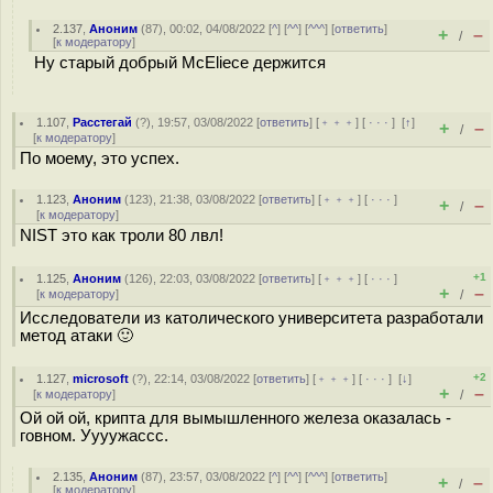
2.137
,
Аноним
(
87
), 00:02, 04/08/2022 [
^
] [
^^
] [
^^^
] [
ответить
]
+
–
/
[
к модератору
]
Ну старый добрый McEliece держится
1.107
,
Расстегай
(
?
), 19:57, 03/08/2022 [
ответить
] [
﹢﹢﹢
] [
· · ·
]
[
↑
]
+
–
/
[
к модератору
]
По моему, это успех.
1.123
,
Аноним
(
123
), 21:38, 03/08/2022 [
ответить
] [
﹢﹢﹢
] [
· · ·
]
+
–
/
[
к модератору
]
NIST это как троли 80 лвл!
+1
1.125
,
Аноним
(
126
), 22:03, 03/08/2022 [
ответить
] [
﹢﹢﹢
] [
· · ·
]
+
–
[
к модератору
]
/
Исследователи из католического университета разработали
метод атаки 🙂
+2
1.127
,
microsoft
(
?
), 22:14, 03/08/2022 [
ответить
] [
﹢﹢﹢
] [
· · ·
]
[
↓
]
+
–
[
к модератору
]
/
Ой ой ой, крипта для вымышленного железа оказалась -
говном. Уууужассс.
2.135
,
Аноним
(
87
), 23:57, 03/08/2022 [
^
] [
^^
] [
^^^
] [
ответить
]
+
–
/
[
к модератору
]