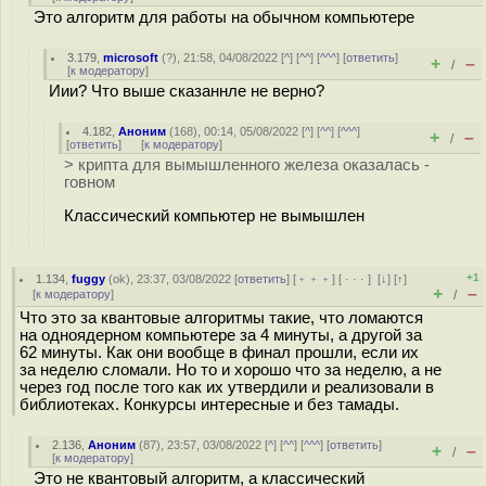
Это алгоритм для работы на обычном компьютере
3.179
,
microsoft
(
?
), 21:58, 04/08/2022 [
^
] [
^^
] [
^^^
] [
ответить
]
+
–
/
[
к модератору
]
Иии? Что выше сказаннле не верно?
4.182
,
Аноним
(
168
), 00:14, 05/08/2022 [
^
] [
^^
] [
^^^
]
+
–
/
[
ответить
]
[
к модератору
]
> крипта для вымышленного железа оказалась -
говном
Классический компьютер не вымышлен
+1
1.134
,
fuggy
(
ok
), 23:37, 03/08/2022 [
ответить
] [
﹢﹢﹢
] [
· · ·
]
[
↓
] [
↑
]
+
–
[
к модератору
]
/
Что это за квантовые алгоритмы такие, что ломаются
на одноядерном компьютере за 4 минуты, а другой за
62 минуты. Как они вообще в финал прошли, если их
за неделю сломали. Но то и хорошо что за неделю, а не
через год после того как их утвердили и реализовали в
библиотеках. Конкурсы интересные и без тамады.
2.136
,
Аноним
(
87
), 23:57, 03/08/2022 [
^
] [
^^
] [
^^^
] [
ответить
]
+
–
/
[
к модератору
]
Это не квантовый алгоритм, а классический