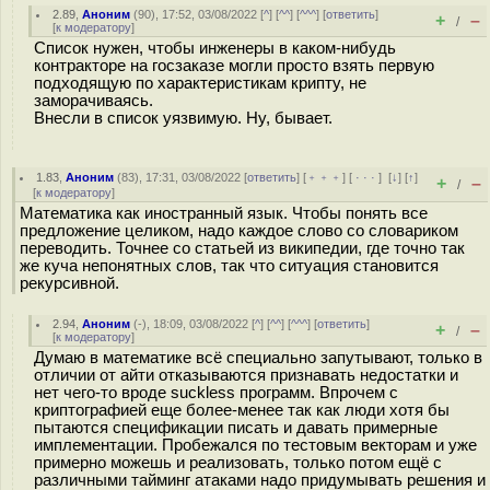
2.89
,
Аноним
(
90
), 17:52, 03/08/2022 [
^
] [
^^
] [
^^^
] [
ответить
]
+
–
/
[
к модератору
]
Список нужен, чтобы инженеры в каком-нибудь
контракторе на госзаказе могли просто взять первую
подходящую по характеристикам крипту, не
заморачиваясь.
Внесли в список уязвимую. Ну, бывает.
1.83
,
Аноним
(
83
), 17:31, 03/08/2022 [
ответить
] [
﹢﹢﹢
] [
· · ·
]
[
↓
] [
↑
]
+
–
/
[
к модератору
]
Математика как иностранный язык. Чтобы понять все
предложение целиком, надо каждое слово со словариком
переводить. Точнее со статьей из википедии, где точно так
же куча непонятных слов, так что ситуация становится
рекурсивной.
2.94
,
Аноним
(
-
), 18:09, 03/08/2022 [
^
] [
^^
] [
^^^
] [
ответить
]
+
–
/
[
к модератору
]
Думаю в математике всё специально запутывают, только в
отличии от айти отказываются признавать недостатки и
нет чего-то вроде suckless программ. Впрочем с
криптографией еще более-менее так как люди хотя бы
пытаются спецификации писать и давать примерные
имплементации. Пробежался по тестовым векторам и уже
примерно можешь и реализовать, только потом ещё с
различными тайминг атаками надо придумывать решения и