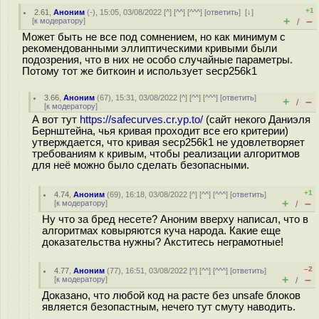
+1
2.61
,
Аноним
(
-
), 15:05, 03/08/2022 [
^
] [
^^
] [
^^^
] [
ответить
]
[
↓
]
+
–
[
к модератору
]
/
Может быть не все под сомнением, но как минимум с
рекомендованными эллиптическими кривыми были
подозрения, что в них не особо случайные параметры.
Потому тот же биткоин и использует secp256k1
3.66
,
Аноним
(
67
), 15:31, 03/08/2022 [
^
] [
^^
] [
^^^
] [
ответить
]
+
–
/
[
к модератору
]
А вот тут
https://safecurves.cr.yp.to/
(сайт некого Даниэля
Бернштейна, чья кривая проходит все его критерии)
утверждается, что кривая secp256k1 не удовлетворяет
требованиям к кривым, чтобы реализации алгоритмов
для неё можно было сделать безопасными.
+1
4.74
,
Аноним
(
69
), 16:18, 03/08/2022 [
^
] [
^^
] [
^^^
] [
ответить
]
+
–
[
к модератору
]
/
Ну что за бред несете? Аноним вверху написал, что в
алгоритмах ковыряются куча народа. Какие еще
доказательства нужны? Акститесь неграмотные!
–2
4.77
,
Аноним
(
77
), 16:51, 03/08/2022 [
^
] [
^^
] [
^^^
] [
ответить
]
+
–
[
к модератору
]
/
Доказано, что любой код на расте без unsafe блоков
является безопастным, нечего тут смуту наводить.