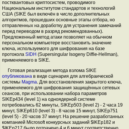
постквантовых криптосистем, проводимого
Национальным институтом стандартов и технологий
США (SIKE был включён в число дополнительных
алгоритмов, прошедших основные этапы отбора, но
отправленных на доработку для устранения замечаний
перед переводом в разряд рекомендованных).
Предложенный метод атаки позволяет на обычном
персональном компьютере восстановить значение
ключа, используемого для шифрования на базе
протокола
SIDH
(Supersingular Isogeny Diffie-Hellman),
применяемого в SIKE.
Готовая реализация метода взлома SIKE
опубликована
в виде сценария для алгебраической
системы
Magma
. Для восстановления закрытого ключа,
применяемого для шифрования защищённых сетевых
сеансов, при использовании набора параметров
SIKEp434 (level 1) на одноядерной системе
потребовались 62 минуты, SIKEp503 (level 2) - 2 часа 19
минут, SIKEp610 (level 3) - 8 часов 15 минут, SIKEp751
(level 5) - 20 часов 37 минут. На решение разработанных
компанией Microsoft конкурсных заданий $IKEp182 и
$IKEp217 было потрачено 4 и 6 минут соответственно.