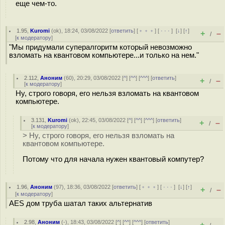
еще чем-то.
1.95
,
Kuromi
(
ok
), 18:24, 03/08/2022 [
ответить
] [
﹢﹢﹢
] [
· · ·
]
[
↓
] [
↑
]
+
–
/
[
к модератору
]
"Мы придумали супералгоритм который невозможно
взломать на квантовом компьютере...и только на нем."
2.112
,
Аноним
(
60
), 20:29, 03/08/2022 [
^
] [
^^
] [
^^^
] [
ответить
]
+
–
/
[
к модератору
]
Ну, строго говоря, его нельзя взломать на квантовом
компьютере.
3.131
,
Kuromi
(
ok
), 22:45, 03/08/2022 [
^
] [
^^
] [
^^^
] [
ответить
]
+
–
/
[
к модератору
]
> Ну, строго говоря, его нельзя взломать на
квантовом компьютере.
Потому что для начала нужен квантовый компутер?
1.96
,
Аноним
(
97
), 18:36, 03/08/2022 [
ответить
] [
﹢﹢﹢
] [
· · ·
]
[
↓
] [
↑
]
+
–
/
[
к модератору
]
AES дом труба шатал таких альтернатив
2.98
,
Аноним
(
-
), 18:43, 03/08/2022 [
^
] [
^^
] [
^^^
] [
ответить
]
+
–