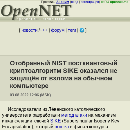
Профиль:
Аноним
(
вход
|
регистрация
)
неRU
opennet.me
[
новости
/
+++
|
форум
|
теги
|
]
Отобранный NIST постквантовый
криптоалгоритм SIKE оказался не
защищён от взлома на обычном
компьютере
03.08.2022 12:06 (MSK)
Исследователи из Лёвенского католического
университета разработали
метод атаки
на механизм
инкапсуляции ключей
SIKE
(Supersingular Isogeny Key
Encapsulation), который
вошёл
в финал конкурса