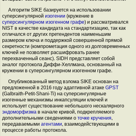
Алгоритм SIKE базируется на использовании
суперсингулярной
изогении
(кружение в
суперсингулярном изогенном графе
) и рассматривался
NIST в качестве кандидата на стандартизацию, так как
отличался от других претендентов наименьшим
размером ключа и поддержкой совершенной прямой
секретности (компрометация одного из долговременных
ключей не позволяет расшифровать ранее
перехваченный сеанс). SIDH представляет собой
аналог протокола Диффи-Хеллмана, основанный на
кружении в суперсингулярном изогенном графе.
Опубликованный метод взлома SIKE основан на
предложенной в 2016 году адаптивной атаке
GPST
(Galbraith-Petit-Shani-Ti) на суперсингулярные
изогенные механизмы инкапсуляции ключей и
использует существование небольшого нескалярного
эндоморфизма
в начале кривой, подкрепляемого
дополнительными сведениями о
точке кручения
,
передаваемыми
агентами
, взаимодействующими в
процессе работы протокола.