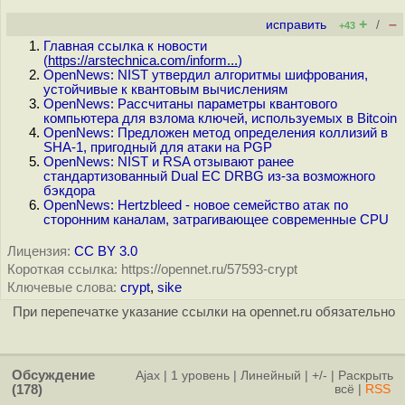
+
–
исправить
/
+43
Главная ссылка к новости
(
https://arstechnica.com/inform...
)
OpenNews: NIST утвердил алгоритмы шифрования,
устойчивые к квантовым вычислениям
OpenNews: Рассчитаны параметры квантового
компьютера для взлома ключей, используемых в Bitcoin
OpenNews: Предложен метод определения коллизий в
SHA-1, пригодный для атаки на PGP
OpenNews: NIST и RSA отзывают ранее
стандартизованный Dual EC DRBG из-за возможного
бэкдора
OpenNews: Hertzbleed - новое семейство атак по
сторонним каналам, затрагивающее современные CPU
Лицензия:
CC BY 3.0
Короткая ссылка: https://opennet.ru/57593-crypt
Ключевые слова:
crypt
,
sike
При перепечатке указание ссылки на opennet.ru обязательно
Обсуждение
Ajax
|
1 уровень
|
Линейный
|
+/-
|
Раскрыть
(178)
всё
|
RSS