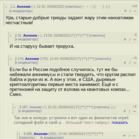
+43
1.1
,
Аноним
(
-
), 12:42, 03/08/2022 [
ответить
] [
﹢﹢﹢
] [
· · ·
]
[
↓
]
+
–
[
к модератору
]
/
Ура, старые-добрые триоды задают жару этим наноатомам
несчастным!
–2
2.31
,
Аноним
(
-
), 13:09, 03/08/2022 [
^
] [
^^
] [
^^^
] [
ответить
]
+
–
[
к модератору
]
/
И на старуху бывает проруха.
+5
2.170
,
Аноним
(
170
), 14:44, 04/08/2022 [
^
] [
^^
] [
^^^
] [
ответить
]
+
–
[
к модератору
]
/
Если бы в России подобное случилось, тут же бы
набежали анонимусы и стали твердить, что кругом распил
бабла и руки из ж. А вон у этих, в США, дырявые
криптоалгоритмы первые места занимают. Ещё и с
претензией на защиту от взлома на квантовых компах...
Смех.
–2
3.187
,
Аноним
(
-
), 01:20, 05/08/2022 [
^
] [
^^
] [
^^^
] [
ответить
]
[
↓
]
+
–
[
к модератору
]
/
Так они ж конкурс устроили и вот один из финалистов огреб
солидный фэйл в свой а...
большой текст свёрнут,
показать
4.205
,
Аноним
(
205
), 17:44, 06/08/2022 [
^
] [
^^
] [
^^^
]
+
–
/
[
ответить
]
[
к модератору
]