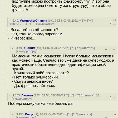
подгруппе можно построить фактор-группу. И вот она
будет изоморфна (иметь ту же структуру), что и образ
группы А
+4
2.40
,
YetAnotherOnanym
(
ok
), 13:33, 03/08/2022 [
^
] [
^^
] [
^^^
]
+
–
[
ответить
]
[
↓
] [
↑
] [
к модератору
]
/
- Вы алгебров объясняете?
- Нет, только формулироваем.
- Интересное...
3.49
,
Аноним
(
49
), 14:16, 03/08/2022 [
^
] [
^^
] [
^^^
] [
ответить
]
+
–
/
[
к модератору
]
Мемасики, такие мемасики. Нужно больше мемасиков и
как можно чаще. Сейчас это уже даже не супермодно, а
практически обязательно для идентификации свой/
чужой.
- Кринжовый вайб показывате?
- Нет, только зуммерский.
- Смузи инклюзивное?
- Да, фрешно-лайтовое.
2.133
,
Аноним
(
126
), 22:54, 03/08/2022 [
^
] [
^^
] [
^^^
] [
ответить
]
[
↑
]
+
–
/
[
к модератору
]
Победа коммунизма неизбежна, да.
–1
3.155
,
Иисус
(
?
), 10:29, 04/08/2022 [
^
] [
^^
] [
^^^
] [
ответить
]
+
–
[
к модератору
]