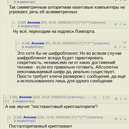
/
[
к модератору
]
Так симметричным алгоритмам квантовые компьютеры не
угрожают, речь об асимметричных
3.100
,
Аноним
(
67
), 19:01, 03/08/2022 [
^
] [
^^
] [
^^^
] [
ответить
]
+
–
/
[
к модератору
]
Ну всё, переходим на подписи Лэмпорта.
+1
4.140
,
Аноним
(
87
), 00:28, 04/08/2022 [
^
] [
^^
] [
^^^
] [
ответить
]
+
–
[
к модератору
]
/
Это хотя бы не шифроблокнот. Но во всяком случае
шифроблокнот всегда будет гарантировать
секретность, независимо ни от каких достижений
техники - если его правильно готовить. Абсолютно
невзламываемый шифр да, реально существует.
Просто требует ключа размером с сообщение, да ещё
и использованного лишь для одного сообщения
1.101
,
Аноним
(
101
), 19:18, 03/08/2022 [
ответить
] [
﹢﹢﹢
] [
· · ·
]
[
↓
]
+
–
/
[
↑
] [
к модератору
]
А как звучит "постквантовый криптоалгоритм"!
2.120
,
Аноним
(
120
), 21:09, 03/08/2022 [
^
] [
^^
] [
^^^
] [
ответить
]
+
–
/
[
к модератору
]
Посталгоритмовый криптоквант