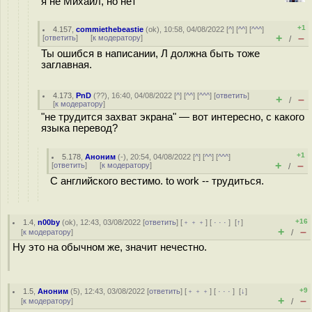
я не Михаил, но нет
+1
4.157
,
commiethebeastie
(
ok
), 10:58, 04/08/2022 [
^
] [
^^
] [
^^^
]
+
–
[
ответить
]
[
к модератору
]
/
Ты ошибся в написании, Л должна быть тоже
заглавная.
4.173
,
PnD
(
??
), 16:40, 04/08/2022 [
^
] [
^^
] [
^^^
] [
ответить
]
+
–
/
[
к модератору
]
"не трудится захват экрана" — вот интересно, с какого
языка перевод?
+1
5.178
,
Аноним
(
-
), 20:54, 04/08/2022 [
^
] [
^^
] [
^^^
]
+
–
[
ответить
]
[
к модератору
]
/
С английского вестимо. to work -- трудиться.
+16
1.4
,
n00by
(
ok
), 12:43, 03/08/2022 [
ответить
] [
﹢﹢﹢
] [
· · ·
]
[
↑
]
+
–
[
к модератору
]
/
Ну это на обычном же, значит нечестно.
+9
1.5
,
Аноним
(
5
), 12:43, 03/08/2022 [
ответить
] [
﹢﹢﹢
] [
· · ·
]
[
↓
]
+
–
[
к модератору
]
/