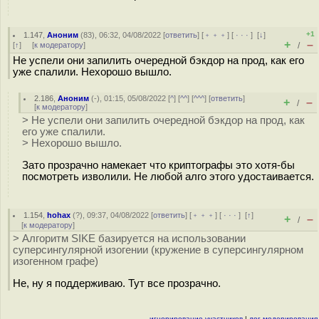
+1
1.147
,
Аноним
(
83
), 06:32, 04/08/2022 [
ответить
] [
﹢﹢﹢
] [
· · ·
]
[
↓
]
+
–
[
↑
] [
к модератору
]
/
Не успели они запилить очередной бэкдор на прод, как его
уже спалили. Нехорошо вышло.
2.186
,
Аноним
(
-
), 01:15, 05/08/2022 [
^
] [
^^
] [
^^^
] [
ответить
]
+
–
/
[
к модератору
]
> Не успели они запилить очередной бэкдор на прод, как
его уже спалили.
> Нехорошо вышло.
Зато прозрачно намекает что криптографы это хотя-бы
посмотреть изволили. Не любой алго этого удостаивается.
1.154
,
hohax
(
?
), 09:37, 04/08/2022 [
ответить
] [
﹢﹢﹢
] [
· · ·
]
[
↑
]
+
–
/
[
к модератору
]
> Алгоритм SIKE базируется на использовании
суперсингулярной изогении (кружение в суперсингулярном
изогенном графе)
Не, ну я поддерживаю. Тут все прозрачно.
игнорирование участников
|
лог модерирования