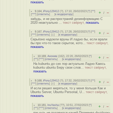
показать
9.164
,
iPony129412
(
?
), 17:10, 26/02/2023 [
^
] [
^^
]
+
–
/
[
^^^
] [
ответить
]
[
к модератору
]
забудь, и не распространяй дезинформацию С
2020 неактуально ...
текст свёрнут,
показать
9.167
,
iPony129412
(
?
), 17:28, 26/02/2023 [
^
] [
^^
]
+
–
/
[
^^^
] [
ответить
]
[
↓
] [
к модератору
]
Серьёзно надоели вруны И ладно бы, если врали
бы про что-то такое скрытое, кото...
текст свёрнут,
показать
10.169
,
Аноним
(
162
), 22:20, 26/02/2023 [
^
]
+
–
/
[
^^
] [
^^^
] [
ответить
]
[
к модератору
]
На kubuntu до сих пор актуально Ладно Каюсь
kubuntu ubuntu Беру свои слов...
текст свёрнут,
показать
9.168
,
iPony129412
(
?
), 17:32, 26/02/2023 [
^
] [
^^
]
+
–
/
[
^^^
] [
ответить
]
[
↑
] [
к модератору
]
И если решил меряться, то у меня больше Как и
Ubuntu Server, Ubuntu Personal, U...
текст свёрнут,
показать
10.181
,
InuYasha
(
??
), 10:51, 27/02/2023 [
^
]
+
–
/
[
^^
] [
^^^
] [
ответить
]
[
к модератору
]
me чуть не подавился кашей Променял футболку