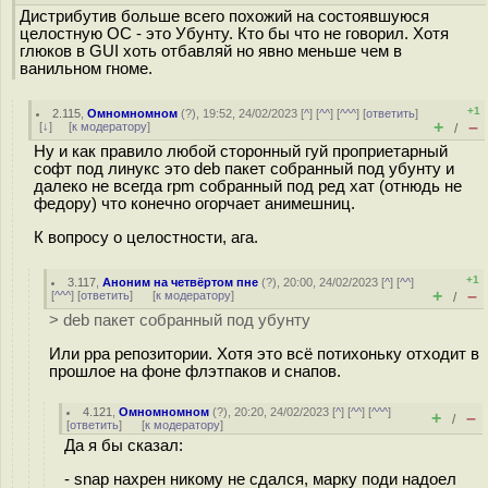
Дистрибутив больше всего похожий на состоявшуюся
целостную ОС - это Убунту. Кто бы что не говорил. Хотя
глюков в GUI хоть отбавляй но явно меньше чем в
ванильном гноме.
+1
2.115
,
Омномномном
(
?
), 19:52, 24/02/2023 [
^
] [
^^
] [
^^^
] [
ответить
]
+
–
[
↓
] [
к модератору
]
/
Ну и как правило любой сторонный гуй проприетарный
софт под линукс это deb пакет собранный под убунту и
далеко не всегда rpm собранный под ред хат (отнюдь не
федору) что конечно огорчает анимешниц.
К вопросу о целостности, ага.
+1
3.117
,
Аноним на четвёртом пне
(
?
), 20:00, 24/02/2023 [
^
] [
^^
]
+
–
[
^^^
] [
ответить
]
[
к модератору
]
/
> deb пакет собранный под убунту
Или ppa репозитории. Хотя это всё потихоньку отходит в
прошлое на фоне флэтпаков и снапов.
4.121
,
Омномномном
(
?
), 20:20, 24/02/2023 [
^
] [
^^
] [
^^^
]
+
–
/
[
ответить
]
[
к модератору
]
Да я бы сказал:
- snap нахрен никому не сдался, марку поди надоел