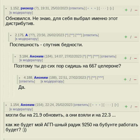
1.152
,
риокор
(
?
), 19:31, 25/02/2023 [
ответить
] [
﹢﹢﹢
] [
· · ·
]
[
↓
]
+
–
/
[
к модератору
]
Обновился. Не знаю, для себя выбрал именно этот
дистрибутив.
2.175
,
А
(
??
), 23:56, 26/02/2023 [
^
] [
^^
] [
^^^
] [
ответить
]
+
–
/
[
к модератору
]
Поспешность - спутник бедности.
3.184
,
Аноним
(
184
), 14:07, 27/02/2023 [
^
] [
^^
] [
^^^
] [
ответить
]
+
–
/
[
к модератору
]
Поэтому ты до сих пор сидишь на 667 целероне?
4.188
,
Аноним
(
188
), 22:51, 27/02/2023 [
^
] [
^^
] [
^^^
]
+
–
/
[
ответить
]
[
к модератору
]
Да.
1.154
,
Аноним
(
154
), 22:24, 25/02/2023 [
ответить
] [
﹢﹢﹢
] [
· · ·
]
[
↑
]
+
–
/
[
к модератору
]
могли бы на 21.9 обновить, а они взяли и на 22.3 ...
как же будет мой АГП-шный радик 9250 на бубунте работать
будет? :))