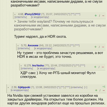
каноничными иксами, написанными дидами, а не смузи
разработчиками?
4.68
,
iPony129412
(
?
), 15:07, 24/02/2023 [
^
] [
^^
] [
^^^
]
+
–
/
[
ответить
]
[
к модератору
]
> Зачем тебе wayland? Почему не пользуешься
каноничными иксами, написанными дидами, а не смузи
разработчиками?
Туринг надоел, да и HDR охота.
5.70
,
Аноним
(
64
), 15:12, 24/02/2023 [
^
] [
^^
] [
^^^
]
+
–
/
[
ответить
]
[
к модератору
]
Ну туринг - это проблема зачастую решаемая, а вот
HDR в иксах не будет, это точно.
6.179
,
InuYasha
(
??
), 10:44, 27/02/2023 [
^
] [
^^
] [
^^^
]
+
–
/
[
ответить
]
[
к модератору
]
ХДР сакс ) Хочу не-РГБ-шный монитор! Фулл
спектрум.
+1
2.39
,
Gjklppoki
(
?
), 13:08, 24/02/2023 [
^
] [
^^
] [
^^^
] [
ответить
]
[
↑
]
+
–
[
к модератору
]
/
На Nvidia при свежей установке завелся из коробки на
закрытых драйверах. На открытых тем более должен. На
картах других вендоров работал еще на прошлых релизах.