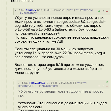
обновления?
4.56
,
Аноним
(
22
), 14:30, 24/02/2023 [
^
] [
^^
] [
^^^
] [
ответить
]
+
–
/
[
к модератору
]
Убунту не установит новые ядро и mesa просто так.
Если просто выполнить apt-get update && apt-get dist-
upgrade то у тебя максимум что обновится, ядро с
5.15.0-58 на 5.15.0-60 и библиотеки с бэкпортом
исправлений уязвимостей.
Потому что каноникал сохраняет весь срок поддержки
сохраняет один и тот же ABI
Если ты специально на 30 машинах запустил
установку linux-generic-hwe-22.04 новой mesa, xorg и
всё сломалось, то сам дурак.
Более того старое ядро 5.15 при этом не удаляется,
даже после ручной установки его можно выбрать в
меню загрузки
+1
5.57
,
iPony129412
(
?
), 14:35, 24/02/2023 [
^
] [
^^
] [
^^^
]
+
–
[
ответить
]
[
↓
] [
к модератору
]
/
> Убунту не установит новые ядро и mesa просто
так.
Установит. Это написано в документации, и я видел
много раз сам.
Это штатное поведение.