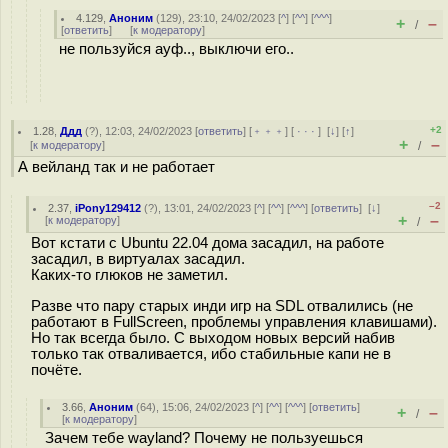
4.129
,
Аноним
(
129
), 23:10, 24/02/2023 [
^
] [
^^
] [
^^^
]
+
–
/
[
ответить
]
[
к модератору
]
не пользуйся ауф.., выключи его..
+2
1.28
,
Ддд
(
?
), 12:03, 24/02/2023 [
ответить
] [
﹢﹢﹢
] [
· · ·
]
[
↓
] [
↑
]
+
–
[
к модератору
]
/
А вейланд так и не работает
–2
2.37
,
iPony129412
(
?
), 13:01, 24/02/2023 [
^
] [
^^
] [
^^^
] [
ответить
]
[
↓
]
+
–
[
к модератору
]
/
Вот кстати с Ubuntu 22.04 дома засадил, на работе
засадил, в виртуалах засадил.
Каких-то глюков не заметил.
Разве что пару старых инди игр на SDL отвалились (не
работают в FullScreen, проблемы управления клавишами).
Но так всегда было. С выходом новых версий набив
только так отваливается, ибо стабильные капи не в
почёте.
3.66
,
Аноним
(
64
), 15:06, 24/02/2023 [
^
] [
^^
] [
^^^
] [
ответить
]
+
–
/
[
к модератору
]
Зачем тебе wayland? Почему не пользуешься