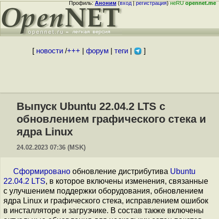
Профиль:
Аноним
(
вход
|
регистрация
)
неRU
opennet.me
[
новости
/
+++
|
форум
|
теги
|
]
Выпуск Ubuntu 22.04.2 LTS c
обновлением графического стека и
ядра Linux
24.02.2023 07:36 (MSK)
Сформировано
обновление дистрибутива
Ubuntu
22.04.2 LTS
, в которое включены изменения, связанные
с улучшением поддержки оборудования, обновлением
ядра Linux и графического стека, исправлением ошибок
в инсталляторе и загрузчике. В состав также включены