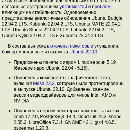
актуальные обновления для нескольких сотен пакетов,
связанные с устранением
уязвимостей
и
проблем
,
влияющих на стабильность. Одновременно
представлены аналогичные обновления Ubuntu Budgie
22.04.2 LTS, Kubuntu 22.04.2 LTS, Ubuntu MATE 22.04.2
LTS, Ubuntu Studio 22.04.2 LTS, Lubuntu 22.04.2 LTS,
Ubuntu Kylin 22.04.2 LTS и Xubuntu 22.04.2 LTS.
В состав выпуска
включены
некоторые
улучшения,
бэкпортированные из выпуска
Ubuntu 22.10
:
Предложены пакеты с ядром Linux версии 5.19
(базовое ядро Ubuntu 22.04 - 5.15).
Обновлены компоненты графического стека,
включая
Mesa 22.2
, которые были протестированы
в выпуске Ubuntu 22.10. Добавлены свежие
версии видеодрайверов для чипов Intel, AMD и
NVIDIA.
Обновлены версии некоторых пакетов, таких как
ceph 17.2.0, PostgreSQL 14.4, cloud-init 22.2, snapd
2.55.3, LibreOffice 7.3.4, GNOME 42.1, gtk4 4.6.5,
gstreamer 1.20.3.