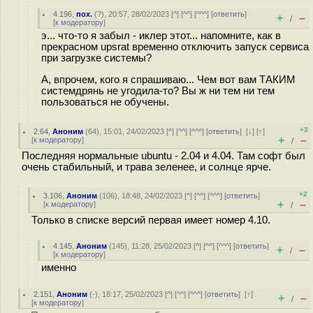
4.196
,
пох.
(
?
), 20:57, 28/02/2023 [
^
] [
^^
] [
^^^
] [
ответить
]
+
–
/
[
к модератору
]
э... что-то я забыл - иклер этот... напомните, как в
прекрасном upsrat временно отключить запуск сервиса
при загрузке системы?
А, впрочем, кого я спрашиваю... Чем вот вам ТАКИМ
системдрянь не угодила-то? Вы ж ни тем ни тем
пользоваться не обучены.
+3
2.64
,
Аноним
(
64
), 15:01, 24/02/2023 [
^
] [
^^
] [
^^^
] [
ответить
]
[
↓
] [
↑
]
+
–
[
к модератору
]
/
Последняя нормальные ubuntu - 2.04 и 4.04. Там софт был
очень стабильный, и трава зеленее, и солнце ярче.
+2
3.106
,
Аноним
(
106
), 18:48, 24/02/2023 [
^
] [
^^
] [
^^^
] [
ответить
]
+
–
[
к модератору
]
/
Только в списке версий первая имеет номер 4.10.
4.145
,
Аноним
(
145
), 11:28, 25/02/2023 [
^
] [
^^
] [
^^^
] [
ответить
]
+
–
/
[
к модератору
]
именно
2.151
,
Аноним
(
-
), 18:17, 25/02/2023 [
^
] [
^^
] [
^^^
] [
ответить
]
[
↑
]
+
–
/
[
к модератору
]