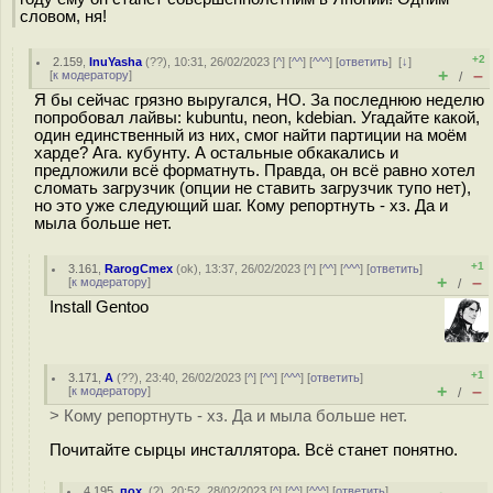
словом, ня!
+2
2.159
,
InuYasha
(
??
), 10:31, 26/02/2023 [
^
] [
^^
] [
^^^
] [
ответить
]
[
↓
]
+
–
[
к модератору
]
/
Я бы сейчас грязно выругался, НО. За последнюю неделю
попробовал лайвы: kubuntu, neon, kdebian. Угадайте какой,
один единственный из них, смог найти партиции на моём
харде? Ага. кубунту. А остальные обкакались и
предложили всё форматнуть. Правда, он всё равно хотел
сломать загрузчик (опции не ставить загрузчик тупо нет),
но это уже следующий шаг. Кому репортнуть - хз. Да и
мыла больше нет.
+1
3.161
,
RarogCmex
(
ok
), 13:37, 26/02/2023 [
^
] [
^^
] [
^^^
] [
ответить
]
+
–
[
к модератору
]
/
Install Gentoo
+1
3.171
,
А
(
??
), 23:40, 26/02/2023 [
^
] [
^^
] [
^^^
] [
ответить
]
+
–
[
к модератору
]
/
> Кому репортнуть - хз. Да и мыла больше нет.
Почитайте сырцы инсталлятора. Всё станет понятно.
4.195
,
пох.
(
?
), 20:52, 28/02/2023 [
^
] [
^^
] [
^^^
] [
ответить
]