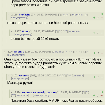
Грубо говоря половина линукса требует в зависимостях
перл (всё реже) и питон.
+1
2.158
,
InuYasha
(
??
), 10:27, 26/02/2023 [
^
] [
^^
] [
^^^
] [
ответить
]
[
↑
]
+
–
[
к модератору
]
/
готов спорить, что ни mc, ни htop всё равно нет. :-/
3.177
,
6оль
(
?
), 05:25, 27/02/2023 [
^
] [
^^
] [
^^^
] [
ответить
]
+
–
/
[
к модератору
]
а еще bc, который 12кб весит,
1.26
,
Аноним
(
22
), 11:47, 24/02/2023 [
ответить
] [
﹢﹢﹢
] [
· · ·
]
[
↓
] [
↑
]
+
–
/
[
к модератору
]
Они ядра и мезу бэкпротируют, а прошивки и llvm нет. Из-за
этого 3д графика будет работать хуже чем в новых версиях
ubunty или в каком-нибудь arch
2.102
,
Аноним
(
102
), 17:26, 24/02/2023 [
^
] [
^^
] [
^^^
] [
ответить
]
+
–
/
[
к модератору
]
Манжара рулит!
+1
3.114
,
Аноним на четвёртом пне
(
?
), 19:52, 24/02/2023 [
^
] [
^^
]
+
–
[
^^^
] [
ответить
]
[
к модератору
]
/
Пакетная база слабая. А AUR помойка из васяносборок.