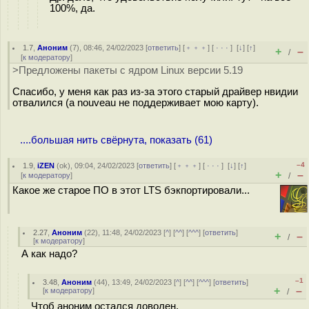
100%, да.
1.7
,
Аноним
(
7
), 08:46, 24/02/2023 [
ответить
] [
﹢﹢﹢
] [
· · ·
]
[
↓
] [
↑
]
+
–
/
[
к модератору
]
>Предложены пакеты с ядром Linux версии 5.19
Спасибо, у меня как раз из-за этого старый драйвер нвидии
отвалился (а nouveau не поддерживает мою карту).
....большая нить свёрнута, показать (61)
–4
1.9
,
iZEN
(
ok
), 09:04, 24/02/2023 [
ответить
] [
﹢﹢﹢
] [
· · ·
]
[
↓
] [
↑
]
+
–
[
к модератору
]
/
Какое же старое ПО в этот LTS бэкпортировали...
2.27
,
Аноним
(
22
), 11:48, 24/02/2023 [
^
] [
^^
] [
^^^
] [
ответить
]
+
–
/
[
к модератору
]
А как надо?
–1
3.48
,
Аноним
(
44
), 13:49, 24/02/2023 [
^
] [
^^
] [
^^^
] [
ответить
]
+
–
[
к модератору
]
/
Чтоб аноним остался доволен.