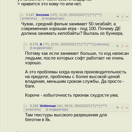
> нравится это кому-то или нет.
5.147
,
Аноним
(
147
), 11:59, 25/02/2023 [
^
] [
^^
] [
^^^
]
+
–
/
[
ответить
]
[
к модератору
]
Чувак, средний фильм занимает 50 гигабайт, а
современная хорошая игра - под 100. Почему ДЕ
должна занимать килобайты? Вылазь из бункера.
6.174
,
А
(
??
), 23:54, 26/02/2023 [
^
] [
^^
] [
^^^
] [
ответить
]
+
–
/
[
к модератору
]
Потому как если занимает больше, то код написан
людьми, после которых софт работает не очень
хорошо.
А это проблемы когда нужна производительность
на пределе, проблемы с более высокой ценой
владения, меньшим сроком службы. Да просто -
баги.
Короче - избыточность признак скудости ума.
6.193
,
Voldemaar
(
ok
), 08:18, 28/02/2023 [
^
] [
^^
] [
^^^
]
+
–
/
[
ответить
]
[
к модератору
]
Там текстуры высокого разрешения для
беготни в 8к.