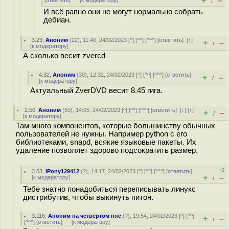
+
–
[
ответить
]
[
к модератору
]
/
И всё равно они не могут нормально собрать
дебиан.
3.23
,
Аноним
(
22
), 11:40, 24/02/2023 [
^
] [
^^
] [
^^^
] [
ответить
]
[
↑
]
+
–
/
[
к модератору
]
А сколько весит zvercd
4.32
,
Аноним
(
30
), 12:32, 24/02/2023 [
^
] [
^^
] [
^^^
] [
ответить
]
+
–
/
[
к модератору
]
Актуальный ZverDVD весит 8.45 гига.
2.50
,
Аноним
(
50
), 14:05, 24/02/2023 [
^
] [
^^
] [
^^^
] [
ответить
]
[
↓
] [
↑
]
+
–
/
[
к модератору
]
Там много компонентов, которые большинству обычных
пользователей не нужны. Например python с его
библиотеками, snapd, всякие языковые пакеты. Их
удаление позволяет здорово подсократить размер.
+2
3.53
,
iPony129412
(
?
), 14:17, 24/02/2023 [
^
] [
^^
] [
^^^
] [
ответить
]
+
–
[
к модератору
]
/
Тебе знатно понадобиться переписывать линукс
дистрибутив, чтобы выкинуть питон.
3.116
,
Аноним на четвёртом пне
(
?
), 19:54, 24/02/2023 [
^
] [
^^
]
+
–
/
[
^^^
] [
ответить
]
[
к модератору
]