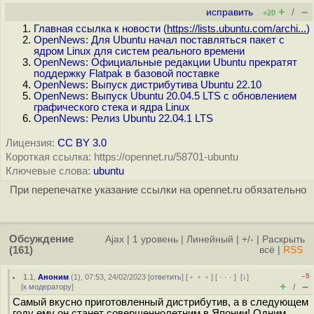
+
–
исправить
/
+20
Главная ссылка к новости (
https://lists.ubuntu.com/archi...
)
OpenNews: Для Ubuntu начал поставляться пакет с
ядром Linux для систем реального времени
OpenNews: Официальные редакции Ubuntu прекратят
поддержку Flatpak в базовой поставке
OpenNews: Выпуск дистрибутива Ubuntu 22.10
OpenNews: Выпуск Ubuntu 20.04.5 LTS c обновлением
графического стека и ядра Linux
OpenNews: Релиз Ubuntu 22.04.1 LTS
Лицензия:
CC BY 3.0
Короткая ссылка: https://opennet.ru/58701-ubuntu
Ключевые слова:
ubuntu
При перепечатке указание ссылки на opennet.ru обязательно
Обсуждение
Ajax
|
1 уровень
|
Линейный
|
+/-
|
Раскрыть
(161)
всё
|
RSS
–5
1.1
,
Аноним
(
1
), 07:53, 24/02/2023 [
ответить
] [
﹢﹢﹢
] [
· · ·
]
[
↓
]
+
–
[
к модератору
]
/
Самый вкусно приготовленный дистрибутив, а в следующем
году ему он станет совершеннолетним в Японии! Одним