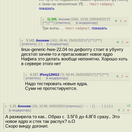
с пони на непонятное УБ ...
текст свёрнут,
показать
11.205
,
Аноним
(
204
), 13:52, 03/03/2023 [
^
]
+
–
/
[
^^
] [
^^^
] [
ответить
]
[
к модератору
]
Три жопы ...
текст свёрнут,
показать
5.142
,
Аноним
(
142
), 08:44, 25/02/2023 [
^
] [
^^
] [
^^^
]
+
–
/
[
ответить
]
[
↑
] [
к модератору
]
linux-generic-hwe-22.04 по дефолту стоит в убунту
десктоп зачем-то и притаскивает новое ядро
Нафига это делать вообще непонятно. Хорошо хоть
в сервере этого нет
6.157
,
iPony129412
(
?
), 04:44, 26/02/2023 [
^
] [
^^
] [
^^^
]
+
–
/
[
ответить
]
[
к модератору
]
Надо тестировать новые ядра.
Суми не протестируются.
+2
1.15
,
Аноним
(
15
), 10:39, 24/02/2023 [
ответить
] [
﹢﹢﹢
] [
· · ·
]
[
↓
] [
↑
]
+
–
[
к модератору
]
/
А разжирела то как.. Образ с 3.5Гб до 4.8Гб сразу.. Это
новое ядро и стек так распух? o.O
Скоро винду догонит.