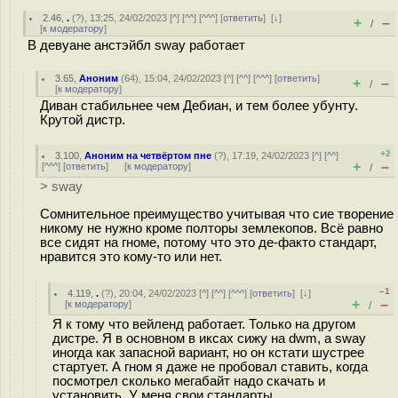
2.46
,
.
(
?
), 13:25, 24/02/2023 [
^
] [
^^
] [
^^^
] [
ответить
]
[
↓
]
+
–
/
[
к модератору
]
В девуане анстэйбл sway работает
3.65
,
Аноним
(
64
), 15:04, 24/02/2023 [
^
] [
^^
] [
^^^
] [
ответить
]
+
–
/
[
к модератору
]
Диван стабильнее чем Дебиан, и тем более убунту.
Крутой дистр.
+2
3.100
,
Аноним на четвёртом пне
(
?
), 17:19, 24/02/2023 [
^
] [
^^
]
+
–
[
^^^
] [
ответить
]
[
к модератору
]
/
> sway
Сомнительное преимущество учитывая что сие творение
никому не нужно кроме полторы землекопов. Всё равно
все сидят на гноме, потому что это де-факто стандарт,
нравится это кому-то или нет.
–1
4.119
,
.
(
?
), 20:04, 24/02/2023 [
^
] [
^^
] [
^^^
] [
ответить
]
[
↓
]
+
–
[
к модератору
]
/
Я к тому что вейленд работает. Только на другом
дистре. Я в основном в иксах сижу на dwm, а sway
иногда как запасной вариант, но он кстати шустрее
стартует. А гном я даже не пробовал ставить, когда
посмотрел сколько мегабайт надо скачать и
установить. У меня свои стандарты,