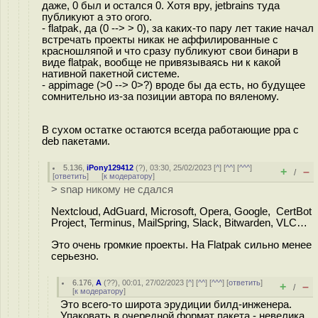
даже, 0 был и остался 0. Хотя вру, jetbrains туда
публикуют а это огого.
- flatpak, да (0 --> > 0), за каких-то пару лет такие начал
встречать проекты никак не аффилированные с
красношляпой и что сразу публикуют свои бинари в
виде flatpak, вообще не привязываясь ни к какой
нативной пакетной системе.
- appimage (>0 --> 0>?) вроде бы да есть, но будущее
сомнительно из-за позиции автора по вяленому.
В сухом остатке остаются всегда работающие ppa с
deb пакетами.
5.136
,
iPony129412
(
?
), 03:30, 25/02/2023 [
^
] [
^^
] [
^^^
]
+
–
/
[
ответить
]
[
к модератору
]
> snap никому не сдался
Nextcloud, AdGuard, Microsoft, Opera, Google, CertBot
Project, Terminus, MailSpring, Slack, Bitwarden, VLC…
Это очень громкие проекты. На Flatpak сильно менее
серьезно.
6.176
,
А
(
??
), 00:01, 27/02/2023 [
^
] [
^^
] [
^^^
] [
ответить
]
+
–
/
[
к модератору
]
Это всего-то широта эрудиции билд-инженера.
Упаковать в очередной формат пакета - невелика