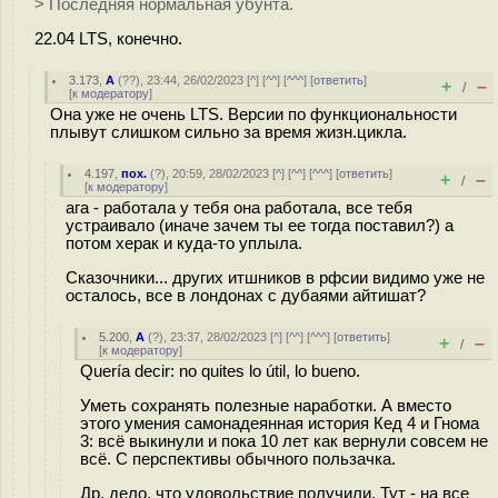
> Последняя нормальная убунта.
22.04 LTS, конечно.
3.173
,
А
(
??
), 23:44, 26/02/2023 [
^
] [
^^
] [
^^^
] [
ответить
]
+
–
/
[
к модератору
]
Она уже не очень LTS. Версии по функциональности
плывут слишком сильно за время жизн.цикла.
4.197
,
пох.
(
?
), 20:59, 28/02/2023 [
^
] [
^^
] [
^^^
] [
ответить
]
+
–
/
[
к модератору
]
ага - работала у тебя она работала, все тебя
устраивало (иначе зачем ты ее тогда поставил?) а
потом херак и куда-то уплыла.
Сказочники... других итшников в рфсии видимо уже не
осталось, все в лондонах с дубаями айтишат?
5.200
,
A
(
?
), 23:37, 28/02/2023 [
^
] [
^^
] [
^^^
] [
ответить
]
+
–
/
[
к модератору
]
Quería decir: no quites lo útil, lo bueno.
Уметь сохранять полезные наработки. А вместо
этого умения самонадеянная история Кед 4 и Гнома
3: всё выкинули и пока 10 лет как вернули совсем не
всё. С перспективы обычного пользачка.
Др. дело, что удовольствие получили. Тут - на все