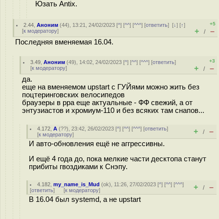
Юзать Antix.
+5
2.44
,
Аноним
(
44
), 13:21, 24/02/2023 [
^
] [
^^
] [
^^^
] [
ответить
]
[
↓
] [
↑
]
+
–
[
к модератору
]
/
Последняя вменяемая 16.04.
+3
3.49
,
Аноним
(
49
), 14:02, 24/02/2023 [
^
] [
^^
] [
^^^
] [
ответить
]
+
–
[
к модератору
]
/
да.
еще на вменяемом upstart с ГУЙями можно жить без
поцтеринговских велосипедов
браузеры в ppa еще актуальные - ФФ свежий, а от
энтузиастов и хромиум-110 и без всяких там снапов...
4.172
,
А
(
??
), 23:42, 26/02/2023 [
^
] [
^^
] [
^^^
] [
ответить
]
+
–
/
[
к модератору
]
И авто-обновления ещё не аггрессивны.
И ещё 4 года до, пока мелкие части десктопа станут
прибиты гвоздиками к Снэпу.
4.182
,
my_name_is_Mud
(
ok
), 11:26, 27/02/2023 [
^
] [
^^
] [
^^^
]
+
–
/
[
ответить
]
[
к модератору
]
В 16.04 был systemd, а не upstart