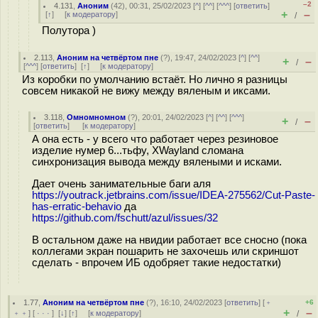
–2
4.131
,
Аноним
(
42
), 00:31, 25/02/2023 [
^
] [
^^
] [
^^^
] [
ответить
]
+
–
[
↑
] [
к модератору
]
/
Полутора )
2.113
,
Аноним на четвёртом пне
(
?
), 19:47, 24/02/2023 [
^
] [
^^
]
+
–
/
[
^^^
] [
ответить
]
[
↑
] [
к модератору
]
Из коробки по умолчанию встаёт. Но лично я разницы
совсем никакой не вижу между вяленым и иксами.
3.118
,
Омномномном
(
?
), 20:01, 24/02/2023 [
^
] [
^^
] [
^^^
]
+
–
/
[
ответить
]
[
к модератору
]
А она есть - у всего что работает через резиновое
изделие нумер 6...тьфу, XWayland сломана
синхронизация вывода между вялеными и исками.
Дает очень занимательные баги аля
https://youtrack.jetbrains.com/issue/IDEA-275562/Cut-Paste-
has-erratic-behavio
да
https://github.com/fschutt/azul/issues/32
В остальном даже на нвидии работает все сносно (пока
коллегами экран пошарить не захочешь или скриншот
сделать - впрочем ИБ одобряет такие недостатки)
1.77
,
Аноним на четвёртом пне
(
?
), 16:10, 24/02/2023 [
ответить
] [
﹢
+6
+
–
﹢﹢
] [
· · ·
]
[
↓
] [
↑
] [
к модератору
]
/