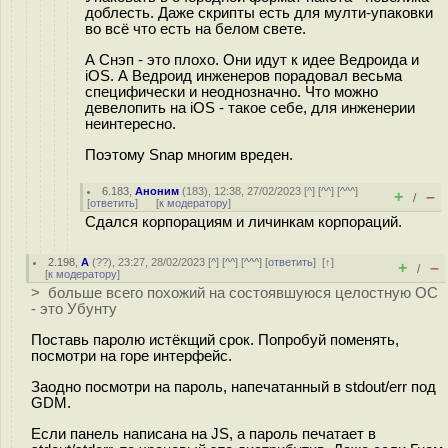
доблесть. Даже скрипты есть для мулти-упаковки
во всё что есть на белом свете.
А Снэп - это плохо. Они идут к идее Ведроида и
iOS. А Ведроид инженеров порадовал весьма
специфически и неоднозначно. Что можно
девелопить на iOS - такое себе, для инженерии
неинтересно.
Поэтому Snap многим вреден.
6.183
,
Аноним
(
183
), 12:38, 27/02/2023 [
^
] [
^^
] [
^^^
]
+
–
/
[
ответить
]
[
к модератору
]
Сдался корпорациям и личинкам корпораций.
2.198
,
А
(
??
), 23:27, 28/02/2023 [
^
] [
^^
] [
^^^
] [
ответить
]
[
↑
]
+
–
/
[
к модератору
]
> больше всего похожий на состоявшуюся целостную ОС
- это Убунту
Поставь паролю истёкщий срок. Попробуй поменять,
посмотри на горе интерфейс.
Заодно посмотри на пароль, напечатанный в stdout/err под
GDM.
Если панель написана на JS, а пароль печатает в