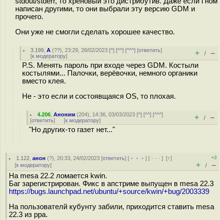
stdout/stderr, то хреновый это дистрибутив. Даже если Гном
написан другими, то они выбрали эту версию GDM и
прочего.
Они уже не смогли сделать хорошее качество.
3.199
,
А
(
??
), 23:29, 28/02/2023 [
^
] [
^^
] [
^^^
] [
ответить
]
+
–
/
[
к модератору
]
P.S. Менять пароль при входе через GDM. Костыли
костылями... Палочки, верёвочки, немного органики
вместо клея.
Не - это если и состоявщаяся OS, то плохая.
4.206
,
Аноним
(
204
), 14:36, 03/03/2023 [
^
] [
^^
] [
^^^
]
+
–
/
[
ответить
]
[
к модератору
]
"Но других-то газет нет..."
+2
1.122
,
анон
(
?
), 20:33, 24/02/2023 [
ответить
] [
﹢﹢﹢
] [
· · ·
]
[
↑
]
+
–
[
к модератору
]
/
На mesa 22.2 ломается kwin.
Баг зарегистрирован. Фикс в апстриме выпущен в mesa 22.3
https://bugs.launchpad.net/ubuntu/+source/kwin/+bug/2003339
На пользователй кубунту забили, приходится ставить mesa
22.3 из ppa.