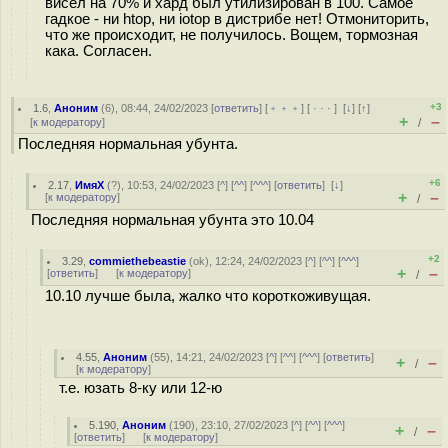
висел на 70% и хард был утилизирован в 100. Самое
гадкое - ни htop, ни iotop в дистрибе нет! Отмониторить,
что же происходит, не получилось. Вощем, тормозная
кака. Согласен.
+3
1.6
,
Аноним
(
6
), 08:44, 24/02/2023 [
ответить
] [
﹢﹢﹢
] [
· · ·
]
[
↓
] [
↑
]
+
–
[
к модератору
]
/
Последняя нормальная убунта.
+6
2.17
,
ИмяХ
(
?
), 10:53, 24/02/2023 [
^
] [
^^
] [
^^^
] [
ответить
]
[
↓
]
+
–
[
к модератору
]
/
Последняя нормальная убунта это 10.04
+2
3.29
,
commiethebeastie
(
ok
), 12:24, 24/02/2023 [
^
] [
^^
] [
^^^
]
+
–
[
ответить
]
[
к модератору
]
/
10.10 лучше была, жалко что короткоживущая.
4.55
,
Аноним
(
55
), 14:21, 24/02/2023 [
^
] [
^^
] [
^^^
] [
ответить
]
+
–
/
[
к модератору
]
т.е. юзать 8-ку или 12-ю
5.190
,
Аноним
(
190
), 23:10, 27/02/2023 [
^
] [
^^
] [
^^^
]
+
–
/
[
ответить
]
[
к модератору
]