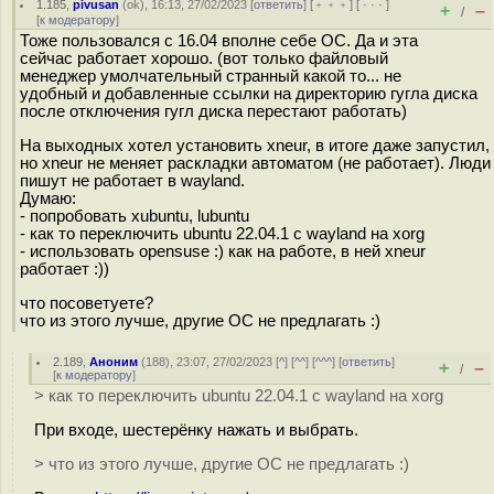
1.185
,
pivusan
(
ok
), 16:13, 27/02/2023 [
ответить
] [
﹢﹢﹢
] [
· · ·
]
+
–
/
[
к модератору
]
Тоже пользовался с 16.04 вполне себе ОС. Да и эта
сейчас работает хорошо. (вот только файловый
менеджер умолчательный странный какой то... не
удобный и добавленные ссылки на директорию гугла диска
после отключения гугл диска перестают работать)
На выходных хотел установить xneur, в итоге даже запустил,
но xneur не меняет раскладки автоматом (не работает). Люди
пишут не работает в wayland.
Думаю:
- попробовать xubuntu, lubuntu
- как то переключить ubuntu 22.04.1 c wayland на xorg
- использовать opensuse :) как на работе, в ней xneur
работает :))
что посоветуете?
что из этого лучше, другие ОС не предлагать :)
2.189
,
Аноним
(
188
), 23:07, 27/02/2023 [
^
] [
^^
] [
^^^
] [
ответить
]
+
–
/
[
к модератору
]
> как то переключить ubuntu 22.04.1 c wayland на xorg
При входе, шестерёнку нажать и выбрать.
> что из этого лучше, другие ОС не предлагать :)