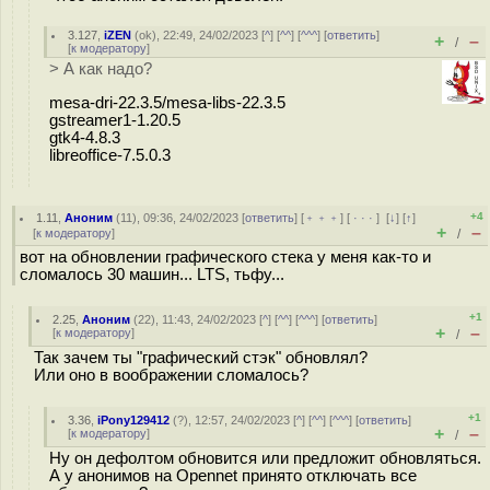
3.127
,
iZEN
(
ok
), 22:49, 24/02/2023 [
^
] [
^^
] [
^^^
] [
ответить
]
+
–
/
[
к модератору
]
> А как надо?
mesa-dri-22.3.5/mesa-libs-22.3.5
gstreamer1-1.20.5
gtk4-4.8.3
libreoffice-7.5.0.3
+4
1.11
,
Аноним
(
11
), 09:36, 24/02/2023 [
ответить
] [
﹢﹢﹢
] [
· · ·
]
[
↓
] [
↑
]
+
–
[
к модератору
]
/
вот на обновлении графического стека у меня как-то и
сломалось 30 машин... LTS, тьфу...
+1
2.25
,
Аноним
(
22
), 11:43, 24/02/2023 [
^
] [
^^
] [
^^^
] [
ответить
]
+
–
[
к модератору
]
/
Так зачем ты "графический стэк" обновлял?
Или оно в воображении сломалось?
+1
3.36
,
iPony129412
(
?
), 12:57, 24/02/2023 [
^
] [
^^
] [
^^^
] [
ответить
]
+
–
[
к модератору
]
/
Ну он дефолтом обновится или предложит обновляться.
А у анонимов на Opennet принято отключать все