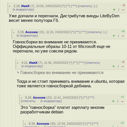
–5
2.18
,
ИмяХ
(
?
), 10:55, 24/02/2023 [
^
] [
^^
] [
^^^
] [
ответить
]
[
↓
]
+
–
[
к модератору
]
/
Уже догнали и перегнали. Дистрибутив винды LiteByDen
весит менее полутора Гб.
+6
3.19
,
Аноним
(
15
), 11:24, 24/02/2023 [
^
] [
^^
] [
^^^
] [
ответить
]
[
↓
]
+
–
[
к модератору
]
/
Говносборки во внимание не принимаются.
Оффициальные образы 10-11 от Microsoft еще не
перегнали, но уже совсем рядом.
–5
4.21
,
ИмяХ
(
?
), 11:36, 24/02/2023 [
^
] [
^^
] [
^^^
] [
ответить
]
+
–
[
к модератору
]
/
> Говносборки во внимание не принимаются
Тогда и не стоит принимать внимание и ubuntu, которая
тоже является гoвнoсборкой дебиана.
+1
5.24
,
Аноним
(
22
), 11:41, 24/02/2023 [
^
] [
^^
] [
^^^
]
+
–
[
ответить
]
[
к модератору
]
/
Это "говносборка" платит зарплату многим
разработчикам debian
+3
6.34
,
Аноним
(
30
), 12:34, 24/02/2023 [
^
] [
^^
] [
^^^
]