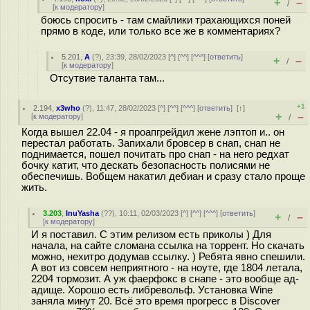
+
–
/
[
к модератору
]
боюсь спросить - там смайлики трахающихся поней
прямо в коде, или только все же в комментариях?
5.201
,
A
(
?
), 23:39, 28/02/2023 [
^
] [
^^
] [
^^^
] [
ответить
]
+
–
/
[
к модератору
]
Отсутвие таланта там...
+1
2.194
,
x3who
(
?
), 11:47, 28/02/2023 [
^
] [
^^
] [
^^^
] [
ответить
]
[
↑
]
+
–
[
к модератору
]
/
Когда вышел 22.04 - я проапгрейдил жене лэптоп и.. он
перестал работать. Запихали бровсер в снап, снап не
поднимается, пошел почитать про снап - на него редхат
бочку катит, что дескать безопасность полисями не
обеспечишь. Вобщем накатил дебиан и сразу стало проще
жить.
3.203
,
InuYasha
(
??
), 10:11, 02/03/2023 [
^
] [
^^
] [
^^^
] [
ответить
]
+
–
/
[
к модератору
]
И я поставил. С этим релизом есть приколы ) Для
начала, на сайте сломана ссылка на торрент. Но скачать
можно, нехитро додумав ссылку. ) Ребята явно спешили.
А вот из совсем неприятного - на ноуте, где 1804 летала,
2204 тормозит. А уж фаерфокс в снапе - это вообще ад-
адище. Хорошо есть либревольф. Установка Wine
заняла минут 20. Всё это время прогресс в Discover