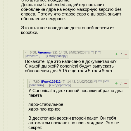
Дефолтом Unattended апдейтер поставит
обновление ядра на новую мажорную версию без
спроса. Потому что старое серо с дыркой, значит
обновление секурное.
Это штатное поведение десктопной версии из
коробки.
6.58
,
Аноним
(
22
), 14:39, 24/02/2023 [
^
] [
^^
] [
^^^
]
+
–
/
[
ответить
]
[
к модератору
]
Покажите, где это написано в документации?
С какой дыркой? cononical будут выпускать
обновления для 5.15 еще толи 5 толи 9 лет
7.60
,
iPony129412
(
?
), 14:43, 24/02/2023 [
^
] [
^^
] [
^^^
]
+
–
/
[
ответить
]
[
к модератору
]
У Canonical в десктопной посавки образно два
пакета
ядро-стабильное
ядро-пионерное
В десктопной версии второй пакет. Он тебя
автоматом поскачет по новым ядрам. Это не
секрет.