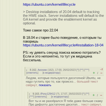
https://ubuntu.com/kernel/lifecycle
> Desktop installations of 20.04 default to tracking
the HWE stack. Server installations will default to the
GA kernel and provide the enablement kernel as
optional.
Тоже самое про 22.04
В 18.04 и старее было поведение, о которым ты
говоришь
https://ubuntu.com/kernel/lifecycle#installation-18-04
PS: ну девять секунд поиска можно потратить?
Если и это непонятно, то тут уж медицина
бессильна.
–2
8.162
,
Аноним
(
162
), 17:00, 26/02/2023 [
^
] [
^^
] [
^^^
]
+
–
[
ответить
]
[
к модератору
]
/
Людям, которые пользуются десктопной Ubuntu, не
надо гуглить про то, как происхо...
большой текст
свёрнут,
показать
9.163
,
iPony129412
(
?
), 17:07, 26/02/2023 [
^
] [
^^
]
+
–
/
[
^^^
] [
ответить
]
[
к модератору
]
Вот ты и не разобрался Я тебе даже больше скажу
Про дефолту достаточно десктоп...
текст свёрнут,