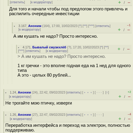
+
–
[
ответить
]
[
к модератору
]
/
Для того и начали чтобы под предлогом этого привлечь и
распилить очередные инвестиции
–1
3.167
,
Аноним
(
164
), 17:00, 10/02/2023 [
^
] [
^^
] [
^^^
] [
ответить
]
+
–
[
к модератору
]
/
А им кушать не надо? Просто интересно.
4.171
,
Бывалый смузихлёб
(
?
), 17:20, 10/02/2023 [
^
] [
^^
]
+
–
/
[
^^^
] [
ответить
]
[
к модератору
]
> А им кушать не надо? Просто интересно.
1 кг гречки - это вполне годная еда на 1 нед для одного
типа
А это - целых 80 рублей...
+2
1.24
,
Аноним
(
24
), 22:42, 09/02/2023 [
ответить
] [
﹢﹢﹢
] [
· · ·
]
[
↑
]
+
–
[
к модератору
]
/
Не трогайте мою птичку, изверги
–4
1.26
,
Аноним
(
27
), 22:47, 09/02/2023 [
ответить
] [
﹢﹢﹢
] [
· · ·
]
+
–
[
к модератору
]
/
Переработка интерфейса и переход на электрон, полностью
поддерживаю.