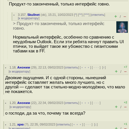
Продукт-то законченный, только интерфейс говно.
3.157
,
Skullnet
(
ok
), 15:21, 10/02/2023 [
^
] [
^^
] [
^^^
] [
ответить
]
+
–
/
[
к модератору
]
> Продукт-то законченный, только интерфейс
говно.
Нормальный интерфейс, особенно по сравнению с
неудобным Outlook. Если эти ребята начнут править UI
птички, то выйдет такое же убожество с гигантскими
табами как в FF.
+7
1.18
,
Аноним
(
29
), 22:13, 09/02/2023 [
ответить
] [
﹢﹢﹢
] [
· · ·
]
[
↑
]
+
–
[
к модератору
]
/
Двоякие ощущения. И с одной стороны, нынешний
интерфейс оставляет желать много лучшего, но с
другой — сделают так стильно-модно-молодёжно, что мало
не покажется.
+2
1.20
,
Аноним
(
22
), 22:34, 09/02/2023 [
ответить
] [
﹢﹢﹢
] [
· · ·
]
+
–
[
к модератору
]
/
о господи, да за что, почему так всегда?
+1
1.21
,
хрю
(
?
), 22:35, 09/02/2023 [
ответить
] [
﹢﹢﹢
] [
· · ·
]
[
↓
]
+
–
[
к модератору
]
/