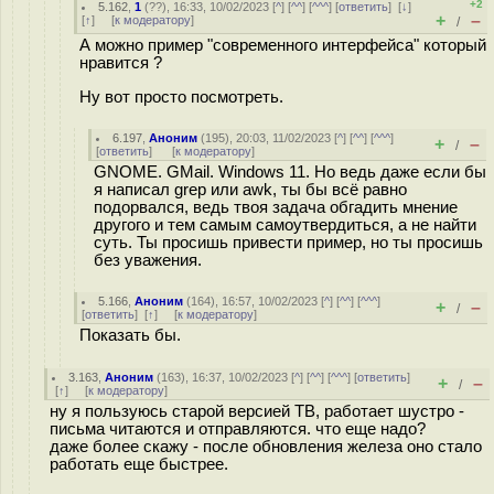
+2
5.162
,
1
(
??
), 16:33, 10/02/2023 [
^
] [
^^
] [
^^^
] [
ответить
]
[
↓
]
+
–
[
↑
] [
к модератору
]
/
А можно пример "современного интерфейса" который
нравится ?
Ну вот просто посмотреть.
6.197
,
Аноним
(
195
), 20:03, 11/02/2023 [
^
] [
^^
] [
^^^
]
+
–
/
[
ответить
]
[
к модератору
]
GNOME. GMail. Windows 11. Но ведь даже если бы
я написал grep или awk, ты бы всё равно
подорвался, ведь твоя задача обгадить мнение
другого и тем самым самоутвердиться, а не найти
суть. Ты просишь привести пример, но ты просишь
без уважения.
5.166
,
Аноним
(
164
), 16:57, 10/02/2023 [
^
] [
^^
] [
^^^
]
+
–
/
[
ответить
]
[
↑
] [
к модератору
]
Показать бы.
3.163
,
Аноним
(
163
), 16:37, 10/02/2023 [
^
] [
^^
] [
^^^
] [
ответить
]
+
–
/
[
↑
] [
к модератору
]
ну я пользуюсь старой версией TB, работает шустро -
письма читаются и отправляются. что еще надо?
даже более скажу - после обновления железа оно стало
работать еще быстрее.