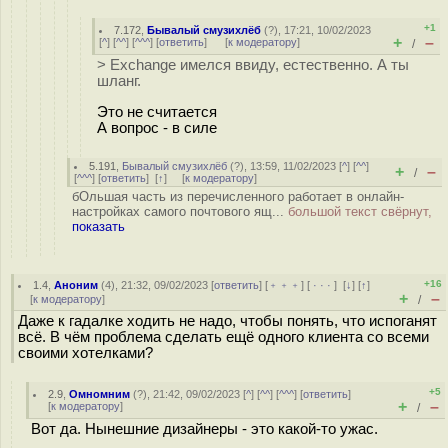
+1
7.172
,
Бывалый смузихлёб
(
?
), 17:21, 10/02/2023
+
–
[
^
] [
^^
] [
^^^
] [
ответить
]
[
к модератору
]
/
> Exchange имелся ввиду, естественно. А ты
шланг.
Это не считается
А вопрос - в силе
5.191
,
Бывалый смузихлёб
(
?
), 13:59, 11/02/2023 [
^
] [
^^
]
+
–
/
[
^^^
] [
ответить
]
[
↑
] [
к модератору
]
бОльшая часть из перечисленного работает в онлайн-
настройках самого почтового ящ...
большой текст свёрнут,
показать
+16
1.4
,
Аноним
(
4
), 21:32, 09/02/2023 [
ответить
] [
﹢﹢﹢
] [
· · ·
]
[
↓
] [
↑
]
+
–
[
к модератору
]
/
Даже к гадалке ходить не надо, чтобы понять, что испоганят
всё. В чём проблема сделать ещё одного клиента со всеми
своими хотелками?
+5
2.9
,
Омномним
(
?
), 21:42, 09/02/2023 [
^
] [
^^
] [
^^^
] [
ответить
]
+
–
[
к модератору
]
/
Вот да. Нынешние дизайнеры - это какой-то ужас.