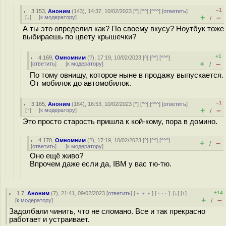
–1
3.153
,
Аноним
(
143
), 14:37, 10/02/2023 [
^
] [
^^
] [
^^^
] [
ответить
]
+
–
[
↓
] [
к модератору
]
/
А ты это определил как? По своему вкусу? Ноутбук тоже
выбираешь по цвету крышечки?
+1
4.169
,
Омномним
(
?
), 17:19, 10/02/2023 [
^
] [
^^
] [
^^^
]
+
–
[
ответить
]
[
к модератору
]
/
По тому овнищу, которое ныне в продажу выпускается.
От мобилок до автомобилок.
–1
3.165
,
Аноним
(
164
), 16:53, 10/02/2023 [
^
] [
^^
] [
^^^
] [
ответить
]
+
–
[
↑
] [
к модератору
]
/
Это просто старость пришла к кой-кому, пора в домино.
4.170
,
Омномним
(
?
), 17:19, 10/02/2023 [
^
] [
^^
] [
^^^
]
+
–
/
[
ответить
]
[
к модератору
]
Оно ещё живо?
Впрочем даже если да, IBM у вас тю-тю.
+14
1.7
,
Аноним
(
7
), 21:41, 09/02/2023 [
ответить
] [
﹢﹢﹢
] [
· · ·
]
[
↓
] [
↑
]
+
–
[
к модератору
]
/
Задолбали чинить, что не сломано. Все и так прекрасно
работает и устраивает.