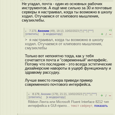
Не угадал, почта - один из основных рабочих
инструментов. А ещё мне сильно за 30 и почтовые
серверы я настраивал, когда ты возможно в школу
ходил. Отучаемся от клипового мышления,
смузихлебы.
+1
7.173
,
Аноним
(
49
), 18:13, 10/02/2023 [
^
] [
^^
] [
^^^
]
+
–
[
ответить
]
[
к модератору
]
/
> я настраивал, когда ты возможно в школу
ходил. Отучаемся от клипового мышления,
смузихлебы
Только вот непонятно тогда, как у тебя
сочетается почта и "современный" интерфейс.
Потому что последнее - это всегда эстетические
дизайнерские навороты в ущерб функционалу и
здравому рассудку.
Лучше вместо гонора приведи пример
современного почтового интерфейса.
8.179
,
Аноним
(
179
), 21:21, 10/02/2023 [
^
] [
^^
] [
^^^
]
+
–
/
[
ответить
]
[
к модератору
]
Ribbon Лента или Microsoft Fluent Interface 8212 тип
интерфейса в GUI-прило...
текст свёрнут,
показать