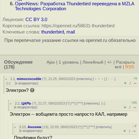
OpenNews: Разработка Thunderbird переведена в MZLA
Technologies Corporation
Лицензия:
CC BY 3.0
Короткая ссылка: https://opennet.ru/58631-thunderbird
Ключевые слова:
thunderbird
,
mail
При перепечатке указание ссылки на opennet.ru обязательно
Обсуждение
Ajax
|
1 уровень
|
Линейный
|
+/-
|
Раскрыть
(178)
всё
|
RSS
+5
1.1
,
mimocrocodile
(
?
), 21:25, 09/02/2023 [
ответить
] [
﹢﹢﹢
] [
· · ·
]
+
–
[
↓
] [
к модератору
]
/
Электрон? 😅
+25
2.2
,
ЦАРЬ
(
?
), 21:27, 09/02/2023 [
^
] [
^^
] [
^^^
] [
ответить
]
[
↓
]
+
–
[
к модератору
]
/
Электрон -- вобщемта просто напросто КАЛ, например
–7
3.13
,
Аноним
(
13
), 22:03, 09/02/2023 [
^
] [
^^
] [
^^^
] [
ответить
]
+
–
[
к модератору
]
/
Пруфпики будут?