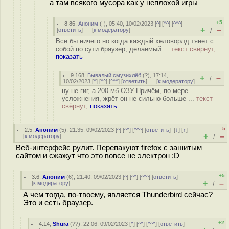
а там всякого мусора как у неплохой игры
+5
8.86
,
Аноним
(
-
), 05:40, 10/02/2023 [
^
] [
^^
] [
^^^
]
+
–
[
ответить
]
[
к модератору
]
/
Все бы ничего но когда каждый хеловорлд тянет с
собой по сути браузер, делаемый ...
текст свёрнут,
показать
9.168
,
Бывалый смузихлёб
(
?
), 17:14,
+
–
/
10/02/2023 [
^
] [
^^
] [
^^^
] [
ответить
]
[
к модератору
]
ну не гиг, а 200 мб ОЗУ Причём, по мере
усложнения, жрёт он не сильно больше ...
текст
свёрнут,
показать
–5
2.5
,
Аноним
(
5
), 21:35, 09/02/2023 [
^
] [
^^
] [
^^^
] [
ответить
]
[
↓
] [
↑
]
+
–
[
к модератору
]
/
Веб-интерфейс рулит. Перепакуют firefox с зашитым
сайтом и сжажут что это вовсе не электрон :D
+5
3.6
,
Аноним
(
6
), 21:40, 09/02/2023 [
^
] [
^^
] [
^^^
] [
ответить
]
+
–
[
к модератору
]
/
А чем тогда, по-твоему, является Thunderbird сейчас?
Это и есть браузер.
+2
4.14
,
Shura
(
??
), 22:06, 09/02/2023 [
^
] [
^^
] [
^^^
] [
ответить
]