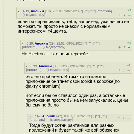
+7
4.19
,
Аноним
(
19
), 22:18, 09/02/2023 [
^
] [
^^
] [
^^^
] [
ответить
]
+
–
[
к модератору
]
/
если ты спрашиваешь, тебе, например, уже ничего не
поможет. ты просто не знаком с нормальным
интерфэйсом, т4щемта.
+3
5.29
,
Аноним
(
29
), 22:51, 09/02/2023 [
^
] [
^^
] [
^^^
]
+
–
[
ответить
]
[
к модератору
]
/
Но Electron — это не интерфейс.
–1
6.39
,
Аноним
(
39
), 23:35, 09/02/2023 [
^
] [
^^
] [
^^^
]
+
–
[
ответить
]
[
к модератору
]
/
Это его проблема. В том что на каждое
приложение он тянет свой toolkit в коробке(по
факту chromium).
Вот если бы он ставился один раз, а остальные
приложения просто бы на нем запускались, цены
бы ему не было
7.42
,
Аноним
(
42
), 00:01, 10/02/2023 [
^
] [
^^
] [
^^^
]
+
–
/
[
ответить
]
[
к модератору
]
Тогда будут сотни рантаймов для разных
приложений и будет такой же вой обиженок.