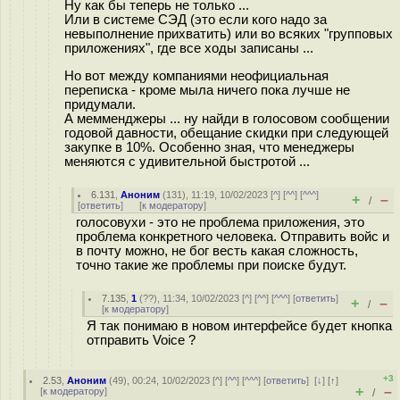
Ну как бы теперь не только ...
Или в системе СЭД (это если кого надо за
невыполнение прихватить) или во всяких "групповых
приложениях", где все ходы записаны ...
Но вот между компаниями неофициальная
переписка - кроме мыла ничего пока лучше не
придумали.
А мемменджеры ... ну найди в голосовом сообщении
годовой давности, обещание скидки при следующей
закупке в 10%. Особенно зная, что менеджеры
меняются с удивительной быстротой ...
6.131
,
Аноним
(
131
), 11:19, 10/02/2023 [
^
] [
^^
] [
^^^
]
+
–
/
[
ответить
]
[
к модератору
]
голосовухи - это не проблема приложения, это
проблема конкретного человека. Отправить войс и
в почту можно, не бог весть какая сложность,
точно такие же проблемы при поиске будут.
7.135
,
1
(
??
), 11:34, 10/02/2023 [
^
] [
^^
] [
^^^
] [
ответить
]
+
–
/
[
к модератору
]
Я так понимаю в новом интерфейсе будет кнопка
отправить Voice ?
+3
2.53
,
Аноним
(
49
), 00:24, 10/02/2023 [
^
] [
^^
] [
^^^
] [
ответить
]
[
↓
] [
↑
]
+
–
[
к модератору
]
/