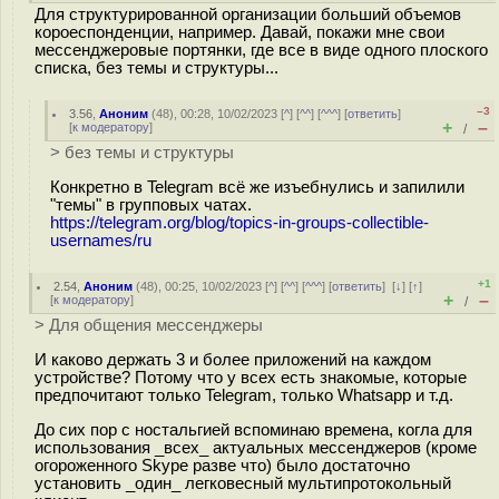
Для структурированной организации больший объемов
короеспонденции, например. Давай, покажи мне свои
мессенджеровые портянки, где все в виде одного плоского
списка, без темы и структуры...
–3
3.56
,
Аноним
(
48
), 00:28, 10/02/2023 [
^
] [
^^
] [
^^^
] [
ответить
]
+
–
[
к модератору
]
/
> без темы и структуры
Конкретно в Telegram всё же изъебнулись и запилили
"темы" в групповых чатах.
https://telegram.org/blog/topics-in-groups-collectible-
usernames/ru
+1
2.54
,
Аноним
(
48
), 00:25, 10/02/2023 [
^
] [
^^
] [
^^^
] [
ответить
]
[
↓
] [
↑
]
+
–
[
к модератору
]
/
> Для общения мессенджеры
И каково держать 3 и более приложений на каждом
устройстве? Потому что у всех есть знакомые, которые
предпочитают только Telegram, только Whatsapp и т.д.
До сих пор с ностальгией вспоминаю времена, когла для
использования _всех_ актуальных мессенджеров (кроме
огороженного Skype разве что) было достаточно
установить _один_ легковесный мультипротокольный