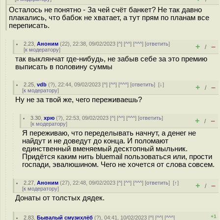
Осталось не понятно - За чей счёт банкет? Не так давно
плакались, что бабок не хватает, а тут прям по планам все
переписать.
2.23
,
Аноним
(
22
), 22:38, 09/02/2023 [
^
] [
^^
] [
^^^
] [
ответить
]
+
–
/
[
к модератору
]
так выклянчат где-нибудь, не забыв себе за это премию
выписать в половину суммы
2.25
,
vdb
(
?
), 22:44, 09/02/2023 [
^
] [
^^
] [
^^^
] [
ответить
]
[
↓
]
+
–
/
[
к модератору
]
Ну не за твой же, чего переживаешь?
3.30
,
хрю
(
?
), 22:53, 09/02/2023 [
^
] [
^^
] [
^^^
] [
ответить
]
+
–
/
[
к модератору
]
Я переживаю, что переделывать начнут, а денег не
найдут и не доведут до конца. И поломают
единственный вменяемый десктопный мыльник.
Придётся каким нить bluemail пользоваться или, прости
госпади, эвалюшином. Чего не хочется от слова совсем.
2.27
,
Аноним
(
27
), 22:48, 09/02/2023 [
^
] [
^^
] [
^^^
] [
ответить
]
[
↑
]
+
–
/
[
к модератору
]
Донаты от толстых дядек.
+1
2.83
,
Бывалый смузихлёб
(
?
), 04:41, 10/02/2023 [
^
] [
^^
] [
^^^
]