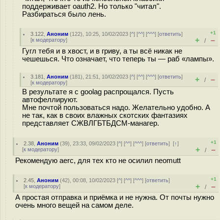
поддерживает oauth2. Но только "читал".
Разбираться было лень.
+1
3.122
,
Аноним
(
122
), 10:25, 10/02/2023 [
^
] [
^^
] [
^^^
] [
ответить
]
+
–
[
к модератору
]
/
Гугл тебя и в хвост, и в гриву, а ты всё никак не
чешешься. Что означает, что теперь ты — раб «лампы».
3.181
,
Аноним
(
181
), 21:51, 10/02/2023 [
^
] [
^^
] [
^^^
] [
ответить
]
+
–
/
[
к модератору
]
В результате я с goolag распрощался. Пусть
автофеллируют.
Мне почтой пользоваться надо. Желательно удобно. А
не так, как в своих влажных скотских фантазиях
представляет СЖВЛГБТБДСМ-манагер.
+1
2.38
,
Аноним
(
39
), 23:33, 09/02/2023 [
^
] [
^^
] [
^^^
] [
ответить
]
[
↑
]
+
–
[
к модератору
]
/
Рекомендую aerc, для тех кто не осилил neomutt
+1
2.45
,
Аноним
(
42
), 00:08, 10/02/2023 [
^
] [
^^
] [
^^^
] [
ответить
]
+
–
[
к модератору
]
/
А простая отправка и приёмка и не нужна. От почты нужно
очень много вещей на самом деле.