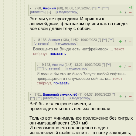
+1
7.68
,
Аноним
(
68
), 01:08, 10/02/2023 [
^
] [
^^
] [
^^^
]
+
–
[
ответить
]
[
↓
] [
к модератору
]
/
Это мы уже проходили. И пришли к
аппимейджам, флатпакам ну или как на винде:
все свои дллки тяну с собой.
8.136
,
Аноним
(
136
), 11:52, 10/02/2023 [
^
] [
^^
] [
^^^
]
+
–
/
[
ответить
]
[
к модератору
]
Вообще-то на Винде есть нетфреймворк ...
текст
свёрнут,
показать
9.143
,
Аноним
(
143
), 13:21, 10/02/2023 [
^
] [
^^
]
+
–
/
[
^^^
] [
ответить
]
[
к модератору
]
И лучше бы его не было Запуск любой софтины
превращался в получасовое сейчас м...
текст
свёрнут,
показать
7.81
,
Бывалый смузихлёб
(
?
), 04:37, 10/02/2023 [
^
]
+
–
/
[
^^
] [
^^^
] [
ответить
]
[
↑
] [
к модератору
]
Всё бы в электроне ничего, и
производительность весьма неплохая
Только вот минимальное приложение без хитрых
оптимизаций весит 150+ мб
И невозможно его полноценно в один
исполняемый файл слепить - в папку заходишь,