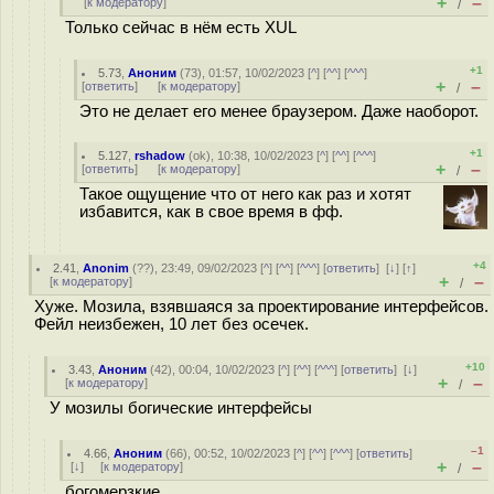
+
–
[
к модератору
]
/
Только сейчас в нём есть XUL
+1
5.73
,
Аноним
(
73
), 01:57, 10/02/2023 [
^
] [
^^
] [
^^^
]
+
–
[
ответить
]
[
к модератору
]
/
Это не делает его менее браузером. Даже наоборот.
+1
5.127
,
rshadow
(
ok
), 10:38, 10/02/2023 [
^
] [
^^
] [
^^^
]
+
–
[
ответить
]
[
к модератору
]
/
Такое ощущение что от него как раз и хотят
избавится, как в свое время в фф.
+4
2.41
,
Anonim
(
??
), 23:49, 09/02/2023 [
^
] [
^^
] [
^^^
] [
ответить
]
[
↓
] [
↑
]
+
–
[
к модератору
]
/
Хуже. Мозила, взявшаяся за проектирование интерфейсов.
Фейл неизбежен, 10 лет без осечек.
+10
3.43
,
Аноним
(
42
), 00:04, 10/02/2023 [
^
] [
^^
] [
^^^
] [
ответить
]
[
↓
]
+
–
[
к модератору
]
/
У мозилы богические интерфейсы
–1
4.66
,
Аноним
(
66
), 00:52, 10/02/2023 [
^
] [
^^
] [
^^^
] [
ответить
]
+
–
[
↓
] [
к модератору
]
/
богомерзкие