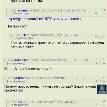
два раза на третий.
+1
2.92
,
Анонзо
(
?
), 06:58, 10/02/2023 [
^
] [
^^
] [
^^^
] [
ответить
]
[
↑
]
+
–
[
к модератору
]
/
https://github.com/Ximi1970/systray-x/releases
Ты про это?
3.155
,
80
(
?
), 14:48, 10/02/2023 [
^
] [
^^
] [
^^^
] [
ответить
]
+
–
/
[
к модератору
]
Почти, иконка в трее - это что-то устаревшее, бэкграунд
хелперн ужен
+3
1.15
,
ma3x one
(
?
), 22:12, 09/02/2023 [
ответить
] [
﹢﹢﹢
] [
· · ·
]
[
↑
]
+
–
[
к модератору
]
/
Мля! Лучше бы не начинали.
+1
1.17
,
Skullnet
(
ok
), 22:13, 09/02/2023 [
ответить
] [
﹢﹢﹢
] [
· · ·
]
[
↓
]
+
–
[
к модератору
]
/
Почему просто нельзя ничего не трогать? Законченный
продукт же.
–1
2.74
,
К.О.
(
?
), 01:58, 10/02/2023 [
^
] [
^^
] [
^^^
] [
ответить
]
+
–
[
к модератору
]
/