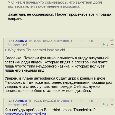
> О нет, я почему-то сомневаюсь, что заметная доля
пользователей такое мнение высказала.
Заметная, не сомневайся. Насчет процентов вот и правда
наврано.
+3
1.44
,
Аноним
(
49
), 00:05, 10/02/2023 [
ответить
] [
﹢﹢﹢
] [
· · ·
]
[
↑
]
+
–
[
к модератору
]
/
> Why does Thunderbird look so old
Классика. Похерим функциональность в угоду визуальной
эстетики ради людей, которые видят в электронной почте
лишь что-то типа неудобного чатика, и которых волнует
лишь его внешний вид.
Уверен, в плане интерфейса будет цирк с конями в духе
Файрфокса. Там тоже постоянно переделывали, каждый раз
уверяя, что стало лучше, чем прежде. Сейчас, нужно
понимать, он вообще стал верхом всея дизайна.
+4
1.48
,
Аноним
(
48
), 00:13, 10/02/2023 [
ответить
] [
﹢﹢﹢
] [
· · ·
]
[
↓
]
+
–
[
к модератору
]
/
Кто-нибудь пробовал Betterbird - форк Thunderbird?
https://www.betterbird.eu