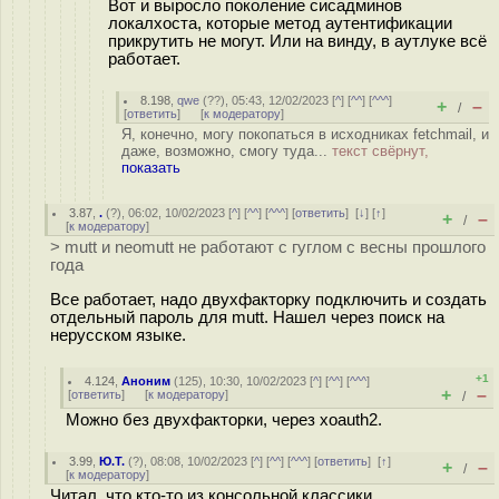
Вот и выросло поколение сисадминов
локалхоста, которые метод аутентификации
прикрутить не могут. Или на винду, в аутлуке всё
работает.
8.198
,
qwe
(
??
), 05:43, 12/02/2023 [
^
] [
^^
] [
^^^
]
+
–
/
[
ответить
]
[
к модератору
]
Я, конечно, могу покопаться в исходниках fetchmail, и
даже, возможно, смогу туда...
текст свёрнут,
показать
3.87
,
.
(
?
), 06:02, 10/02/2023 [
^
] [
^^
] [
^^^
] [
ответить
]
[
↓
] [
↑
]
+
–
/
[
к модератору
]
> mutt и neomutt не работают с гуглом с весны прошлого
года
Все работает, надо двухфакторку подключить и создать
отдельный пароль для mutt. Нашел через поиск на
нерусском языке.
+1
4.124
,
Аноним
(
125
), 10:30, 10/02/2023 [
^
] [
^^
] [
^^^
]
+
–
[
ответить
]
[
к модератору
]
/
Можно без двухфакторки, через xoauth2.
3.99
,
Ю.Т.
(
?
), 08:08, 10/02/2023 [
^
] [
^^
] [
^^^
] [
ответить
]
[
↑
]
+
–
/
[
к модератору
]
Читал, что кто-то из консольной классики