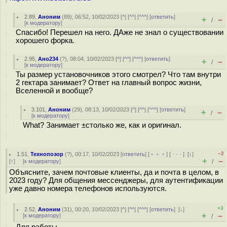
2.89
,
Аноним
(
89
), 06:52, 10/02/2023 [
^
] [
^^
] [
^^^
] [
ответить
]
+
–
/
[
к модератору
]
Спасибо! Перешел на него. ДАже не знал о существовании
хорошего форка.
2.95
,
Ано234
(
?
), 08:04, 10/02/2023 [
^
] [
^^
] [
^^^
] [
ответить
]
+
–
/
[
к модератору
]
Ты размер установочников этого смотрел? Что там внутри
2 гектара занимает? Ответ на главный вопрос жизни,
Вселенной и вообще?
3.101
,
Аноним
(
29
), 08:13, 10/02/2023 [
^
] [
^^
] [
^^^
] [
ответить
]
+
–
/
[
к модератору
]
What? Занимает ±столько же, как и оригинал.
–2
1.51
,
Технопозор
(
?
), 00:17, 10/02/2023 [
ответить
] [
﹢﹢﹢
] [
· · ·
]
[
↓
]
+
–
[
↑
] [
к модератору
]
/
Объясните, зачем почтовые клиенты, да и почта в целом, в
2023 году? Для общения мессенджеры, для аутентификации
уже давно номера телефонов используются.
+3
2.52
,
Аноним
(
31
), 00:20, 10/02/2023 [
^
] [
^^
] [
^^^
] [
ответить
]
[
↓
]
+
–
[
к модератору
]
/