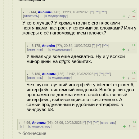
+1
5.144
,
Аноним
(
143
), 13:23, 10/02/2023 [
^
] [
^^
] [
^^^
]
+
–
[
ответить
]
[
к модератору
]
/
У кого лучше? У хрома что ли с его плоскими
портянками настроек и конскими заголовками? Или у
жоперы с её нагромождением галочек?
+1
6.178
,
Anonim
(
??
), 20:34, 10/02/2023 [
^
] [
^^
] [
^^^
]
+
–
[
ответить
]
[
к модератору
]
/
У вивальди всё ещё адекватно. Ну и у всякой
минорщины на qt/gtk вебкитах.
+4
6.180
,
Аноним
(
136
), 21:42, 10/02/2023 [
^
] [
^^
] [
^^^
]
+
–
[
ответить
]
[
к модератору
]
/
Без шуток, лучший интерфейс у internet explorer 6,
интерфейс системный виндовый. Вообще ни одна
программа не должна иметь свой собственный
интерфейс, выбивающийся от системного. А
самый продуманный и удобный интерфейс в
виндоувс 98.
+1
4.96
,
Аноним
(
96
), 08:06, 10/02/2023 [
^
] [
^^
] [
^^^
] [
ответить
]
+
–
[
↑
] [
к модератору
]
/
> богические