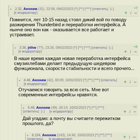
+7
2.32
,
Аноним
(
31
), 22:58, 09/02/2023 [
^
] [
^^
] [
^^^
] [
ответить
]
[
↓
]
+
–
[
к модератору
]
/
Помнится, лет 10-15 назад стоял дикий вой по поводу
разжирения Thunderbird и переработки интерфейса. А
нынче оно вон как - оказывается все работает и
устраивает.
+9
3.36
,
jrthw
(
??
), 23:26, 09/02/2023 [
^
] [
^^
] [
^^^
] [
ответить
]
[
↓
]
+
–
[
к модератору
]
/
В наше время каждая новая переработка интерфейса
смузихлебами делает предыдущую шедевром
функционала, скорости стабильности и всего прочего...
4.46
,
Аноним
(
42
), 00:09, 10/02/2023 [
^
] [
^^
] [
^^^
] [
ответить
]
+
–
/
[
к модератору
]
Отучаемся говорить за всю сеть. Мне вот
современные интерфейсы нравятся.
+1
5.49
,
Аноним
(
49
), 00:14, 10/02/2023 [
^
] [
^^
] [
^^^
]
+
–
[
ответить
]
[
↓
] [
к модератору
]
/
Дай угадаю: а почту вы считаете пережитком
прошлого, да?
6.154
,
Аноним
(
143
), 14:40, 10/02/2023 [
^
] [
^^
] [
^^^
]
+
–
/
[
ответить
]
[
к модератору
]