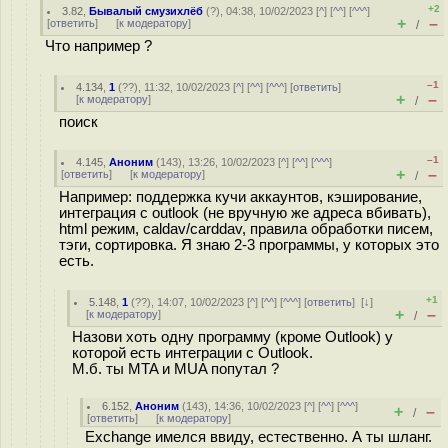
+2
3.82
,
Бывалый смузихлёб
(
?
), 04:38, 10/02/2023 [
^
] [
^^
] [
^^^
]
+
–
[
ответить
]
[
к модератору
]
/
Что например ?
–1
4.134
,
1
(
??
), 11:32, 10/02/2023 [
^
] [
^^
] [
^^^
] [
ответить
]
+
–
[
к модератору
]
/
поиск
–1
4.145
,
Аноним
(
143
), 13:26, 10/02/2023 [
^
] [
^^
] [
^^^
]
+
–
[
ответить
]
[
к модератору
]
/
Например: поддержка кучи аккаунтов, кэширование,
интеграция с outlook (не вручную же адреса вбивать),
html режим, caldav/carddav, правила обработки писем,
тэги, сортировка. Я знаю 2-3 программы, у которых это
есть.
+1
5.148
,
1
(
??
), 14:07, 10/02/2023 [
^
] [
^^
] [
^^^
] [
ответить
]
[
↓
]
+
–
[
к модератору
]
/
Назови хоть одну программу (кроме Outlook) у
которой есть интеграции с Outlook.
М.б. ты MTA и MUA попутал ?
6.152
,
Аноним
(
143
), 14:36, 10/02/2023 [
^
] [
^^
] [
^^^
]
+
–
/
[
ответить
]
[
к модератору
]
Exchange имелся ввиду, естественно. А ты шланг.