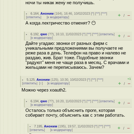
ночи ты никак жену не получишь.
6.164
,
Аноним
(
164
), 16:46, 10/02/2023 [
^
] [
^^
] [
^^^
]
+
–
/
[
ответить
]
[
к модератору
]
А когда лектричество отменят? 😶
6.192
,
qwe
(
??
), 16:10, 11/02/2023 [
^
] [
^^
] [
^^^
] [
ответить
]
+
–
/
[
к модератору
]
Дайте угадаю: звонки от разных фирм с
уникальными предложениями вы получаете не
реже раза в день. Телефон на право и налево не
раздаю, жив. Брат тоже. Подобные звонки
"радуют" меня не чаще раза в месяц. С врачами и
жильцами не переписываюсь. Зачем?
+1
5.125
,
Аноним
(
125
), 10:30, 10/02/2023 [
^
] [
^^
] [
^^^
]
+
–
[
ответить
]
[
↑
] [
к модератору
]
/
Можно через xoauth2.
6.194
,
qwe
(
??
), 16:20, 11/02/2023 [
^
] [
^^
] [
^^^
] [
ответить
]
+
–
/
[
к модератору
]
Осталось только объяснить проге, которая
собирает почту, объяснить как с этим работать.
7.195
,
Аноним
(
195
), 19:57, 11/02/2023 [
^
] [
^^
] [
^^^
]
+
–
/
[
ответить
]
[
к модератору
]