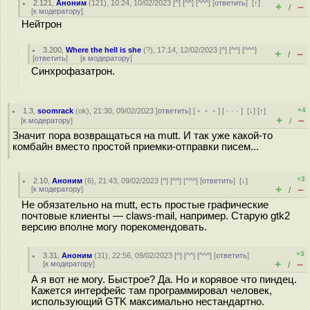
2.121
,
Аноним
(
121
), 10:24, 10/02/2023 [
^
] [
^^
] [
^^^
] [
ответить
]
[
↑
]
+
–
/
[
к модератору
]
Нейтрон
3.200
,
Where the hell is she
(
?
), 17:14, 12/02/2023 [
^
] [
^^
] [
^^^
]
+
–
/
[
ответить
]
[
к модератору
]
Синхрофазатрон.
+4
1.3
,
soomrack
(
ok
), 21:30, 09/02/2023 [
ответить
] [
﹢﹢﹢
] [
· · ·
]
[
↓
] [
↑
]
+
–
[
к модератору
]
/
Значит пора возвращаться на mutt. И так уже какой-то
комбайн вместо простой приемки-отправки писем...
+3
2.10
,
Аноним
(
6
), 21:43, 09/02/2023 [
^
] [
^^
] [
^^^
] [
ответить
]
[
↓
]
+
–
[
к модератору
]
/
Не обязательно на mutt, есть простые графические
почтовые клиенты — claws-mail, например. Старую gtk2
версию вполне могу порекомендовать.
+3
3.31
,
Аноним
(
31
), 22:56, 09/02/2023 [
^
] [
^^
] [
^^^
] [
ответить
]
+
–
[
к модератору
]
/
А я вот не могу. Быстрое? Да. Но и корявое что пиндец.
Кажется интерфейс там программировал человек,
использующий GTK максимально нестандартно.