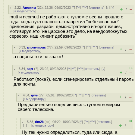
2.22
,
Аноним
(
22
), 22:36, 09/02/2023 [
^
] [
^^
] [
^^^
] [
ответить
]
[
↓
] [
↑
]
+
–
/
[
к модератору
]
mutt и neomutt не работают с гуглом с весны прошлого
года, когда гугл полностью запретил "небезопасные"
приложения. разрабы демонстративно игнорят issues,
мотивируя это "не царское это дело, на вендорлокнутых
серверах наш клиент дебажить"
3.33
,
anonymous
(
??
), 22:59, 09/02/2023 [
^
] [
^^
] [
^^^
] [
ответить
]
+
–
/
[
к модератору
]
а пацаны то и не знают!
+3
3.34
,
sqrt
(
?
), 23:02, 09/02/2023 [
^
] [
^^
] [
^^^
] [
ответить
]
[
↓
]
+
–
[
к модератору
]
/
Работают (пока?), если сгенерировать отдельный пароль
для почты.
4.84
,
qwe
(
??
), 05:01, 10/02/2023 [
^
] [
^^
] [
^^^
] [
ответить
]
+
–
/
[
к модератору
]
Предварительно поделившись с гуглом номером
своего телефона.
+3
5.88
,
tim2k
(
ok
), 06:22, 10/02/2023 [
^
] [
^^
] [
^^^
] [
ответить
]
+
–
[
↓
] [
к модератору
]
/
Ну так нужно определиться, туда или сюда, а