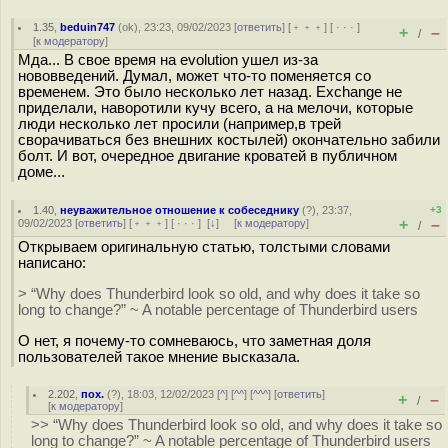
1.35
,
beduin747
(
ok
), 23:23, 09/02/2023 [
ответить
] [
﹢﹢﹢
] [
· · ·
]
+
–
/
[
к модератору
]
Мда... В свое время на evolution ушел из-за
нововведений. Думал, может что-то поменяется со
временем. Это было несколько лет назад. Exchange не
приделали, наворотили кучу всего, а на мелочи, которые
люди несколько лет просили (например,в трей
сворачиваться без внешних костылей) окончательно забили
болт. И вот, очередное двигание кроватей в публичном
доме...
1.40
,
неуважительное отношение к собеседнику
(
?
), 23:37,
+3
+
–
09/02/2023 [
ответить
] [
﹢﹢﹢
] [
· · ·
]
[
↓
] [
к модератору
]
/
Открываем оригинальную статью, толстыми словами
написано:
> “Why does Thunderbird look so old, and why does it take so
long to change?” ~ A notable percentage of Thunderbird users
О нет, я почему-то сомневаюсь, что заметная доля
пользователей такое мнение высказала.
2.202
,
пох.
(
?
), 18:03, 12/02/2023 [
^
] [
^^
] [
^^^
] [
ответить
]
+
–
/
[
к модератору
]
>> “Why does Thunderbird look so old, and why does it take so
long to change?” ~ A notable percentage of Thunderbird users