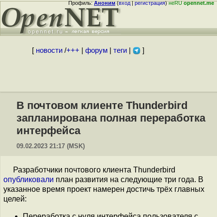
Профиль:
Аноним
(
вход
|
регистрация
)
неRU
opennet.me
[
новости
/
+++
|
форум
|
теги
|
]
В почтовом клиенте Thunderbird
запланирована полная переработка
интерфейса
09.02.2023 21:17 (MSK)
Разработчики почтового клиента Thunderbird
опубликовали
план развития на следующие три года. В
указанное время проект намерен достичь трёх главных
целей:
Переработка с нуля интерфейса пользователя с