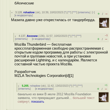
бАгические
3.128
,
rshadow
(
ok
), 10:39, 10/02/2023 [
^
] [
^^
] [
^^^
] [
ответить
]
[
↑
]
+
–
/
[
к модератору
]
Мазила давно уже открестилась от тандерберда.
–1
4.137
,
Аноним
(
136
), 11:57, 10/02/2023 [
^
] [
^^
] [
^^^
]
+
–
[
ответить
]
[
к модератору
]
/
Mozilla Thunderbird — бесплатная
кроссплатформенная свободно распространяемая с
открытым кодом программа для работы с электронной
почтой и группами новостей, а при установке
расширения Lightning, и с календарём. Является
составной частью проекта Mozilla.
Разработчик
MZLA Technologies Corporation[d][1]
+1
5.205
,
rshadow
(
ok
), 11:42, 13/02/2023 [
^
] [
^^
] [
^^^
]
+
–
[
ответить
]
[
к модератору
]
/
банально из вики В июле 2012 Mozilla Foundation
заявила, что прекращает дальней...
большой текст
свёрнут,
показать