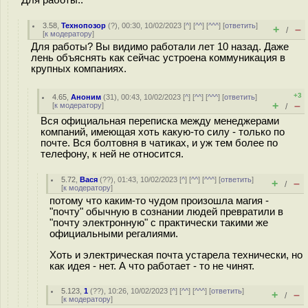
Для работы..
3.58
,
Технопозор
(
?
), 00:30, 10/02/2023 [
^
] [
^^
] [
^^^
] [
ответить
]
+
–
/
[
к модератору
]
Для работы? Вы видимо работали лет 10 назад. Даже
лень объяснять как сейчас устроена коммуникация в
крупных компаниях.
+3
4.65
,
Аноним
(
31
), 00:43, 10/02/2023 [
^
] [
^^
] [
^^^
] [
ответить
]
+
–
[
к модератору
]
/
Вся официальная переписка между менеджерами
компаний, имеющая хоть какую-то силу - только по
почте. Вся болтовня в чатиках, и уж тем более по
телефону, к ней не относится.
5.72
,
Вася
(
??
), 01:43, 10/02/2023 [
^
] [
^^
] [
^^^
] [
ответить
]
+
–
/
[
к модератору
]
потому что каким-то чудом произошла магия -
"почту" обычную в сознании людей превратили в
"почту электронную" с практически такими же
официальными регалиями.
Хоть и электрическая почта устарела технически, но
как идея - нет. А что работает - то не чинят.
5.123
,
1
(
??
), 10:26, 10/02/2023 [
^
] [
^^
] [
^^^
] [
ответить
]
+
–
/
[
к модератору
]