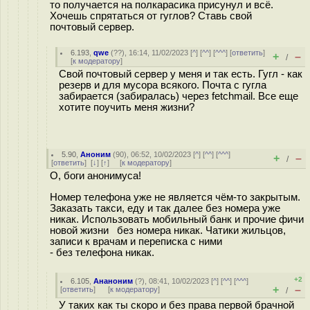
то получается на полкарасика присунул и всё.
Хочешь спрятаться от гуглов? Ставь свой
почтовый сервер.
6.193
,
qwe
(
??
), 16:14, 11/02/2023 [
^
] [
^^
] [
^^^
] [
ответить
]
+
–
/
[
к модератору
]
Свой почтовый сервер у меня и так есть. Гугл - как
резерв и для мусора всякого. Почта с гугла
забирается (забиралась) через fetchmail. Все еще
хотите поучить меня жизни?
5.90
,
Аноним
(
90
), 06:52, 10/02/2023 [
^
] [
^^
] [
^^^
]
+
–
/
[
ответить
]
[
↓
] [
↑
] [
к модератору
]
О, боги анонимуса!
Номер телефона уже не является чём-то закрытым.
Заказать такси, еду и так далее без номера уже
никак. Использовать мобильный банк и прочие фичи
новой жизни без номера никак. Чатики жильцов,
записи к врачам и переписка с ними
- без телефона никак.
+2
6.105
,
Ананоним
(
?
), 08:41, 10/02/2023 [
^
] [
^^
] [
^^^
]
+
–
[
ответить
]
[
к модератору
]
/
У таких как ты скоро и без права первой брачной