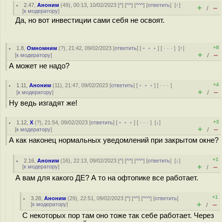
2.47
,
Аноним
(
49
), 00:13, 10/02/2023 [
^
] [
^^
] [
^^^
] [
ответить
]
[
↑
]
+
–
/
[
к модератору
]
Да, но вот инвестиции сами себя не освоят.
+8
1.8
,
Омномним
(
?
), 21:42, 09/02/2023 [
ответить
] [
﹢﹢﹢
] [
· · ·
]
[
↑
]
+
–
[
к модератору
]
/
А может не надо?
+4
1.11
,
Аноним
(
11
), 21:47, 09/02/2023 [
ответить
] [
﹢﹢﹢
] [
· · ·
]
+
–
[
к модератору
]
/
Ну ведь изгадят же!
+3
1.12
,
X
(
?
), 21:54, 09/02/2023 [
ответить
] [
﹢﹢﹢
] [
· · ·
]
[
↓
]
+
–
[
к модератору
]
/
А как наконец нормальных уведомлений при закрытом окне?
+1
2.16
,
Аноним
(
16
), 22:13, 09/02/2023 [
^
] [
^^
] [
^^^
] [
ответить
]
[
↓
]
+
–
[
к модератору
]
/
А вам для какого ДЕ? А то на офтопике все работает.
+1
3.28
,
Аноним
(
29
), 22:51, 09/02/2023 [
^
] [
^^
] [
^^^
] [
ответить
]
+
–
[
к модератору
]
/
С некоторых пор там оно тоже так себе работает. Через