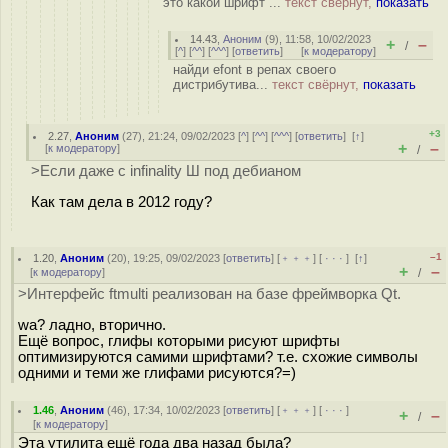
это какой шрифт ...
текст свёрнут,
показать
14.43
,
Аноним
(
9
), 11:58, 10/02/2023
+
–
/
[
^
] [
^^
] [
^^^
] [
ответить
]
[
к модератору
]
найди efont в репах своего
дистрибутива...
текст свёрнут,
показать
+3
2.27
,
Аноним
(
27
), 21:24, 09/02/2023 [
^
] [
^^
] [
^^^
] [
ответить
]
[
↑
]
+
–
[
к модератору
]
/
>Если даже с infinality Ш под дебианом
Как там дела в 2012 году?
–1
1.20
,
Аноним
(
20
), 19:25, 09/02/2023 [
ответить
] [
﹢﹢﹢
] [
· · ·
]
[
↑
]
+
–
[
к модератору
]
/
>Интерфейс ftmulti реализован на базе фреймворка Qt.
wa? ладно, вторично.
Ещё вопрос, глифы которыми рисуют шрифты
оптимизируются самими шрифтами? т.е. схожие символы
одними и теми же глифами рисуются?=)
1.46
,
Аноним
(
46
), 17:34, 10/02/2023 [
ответить
] [
﹢﹢﹢
] [
· · ·
]
+
–
/
[
к модератору
]
Эта утилита ещё года два назад была?