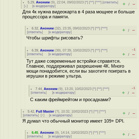
5.29
,
Аноним
(
9
), 22:04, 09/02/2023 [
^
] [
^^
] [
^^^
] [
ответить
]
+
–
/
[
↓
] [
к модератору
]
Для 4к нужна видеокарта в 4 раза мощнее и больше
процессора и памяти.
6.32
,
Аноним
(
32
), 23:35, 09/02/2023 [
^
] [
^^
] [
^^^
]
+
–
/
[
ответить
]
[
к модератору
]
Чтобы шрифты рисовать?
–1
6.39
,
Аноним
(
39
), 07:39, 10/02/2023 [
^
] [
^^
] [
^^^
]
+
–
[
ответить
]
[
к модератору
]
/
Тут даже современные встройки справятся.
Главное, поддерживал разрешение 4К. Много
мощи понадобится, если вы захотите поиграть в
игрушки в режиме ультра.
–1
7.44
,
Аноним
(
9
), 13:20, 10/02/2023 [
^
] [
^^
] [
^^^
]
+
–
[
ответить
]
[
к модератору
]
/
С каким фреймрейтом и просадками?
5.42
,
Full Master
(
?
), 10:32, 10/02/2023 [
^
] [
^^
] [
^^^
]
+
–
/
[
ответить
]
[
↑
] [
к модератору
]
Я думал что обычный монитор имеет 109+ DPI.
6.45
,
Аноним
(
9
), 14:14, 10/02/2023 [
^
] [
^^
] [
^^^
]
+
–
/
[
ответить
]
[
к модератору
]