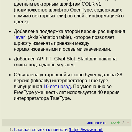
цветным векторным шрифтам COLR v1
(подмножество шрифтов OpenType, содержащих
помимо векторных глифов слой c информацией о
цвете).
Добавлена поддержка второй версии расширения
"
avar
" (Axis Variation table), которое позволяет
шрифту изменять привязки между
нормализованными и осевыми значениями.
Добавлен API FT_GlyphSlot_Slant для наклона
глифа под заданным углом.
Объявлена устаревшей и скоро будет удалена 38
версия (Infinality) интерпретатора TrueType,
выпущенная
10 лет назад
. По умолчанию во
FreeType уже шесть лет используется 40 версия
интерпретатора TrueType.
+
–
исправить
/
+22
Главная ссылка к новости (
https://www.mail-