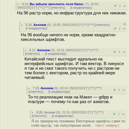
4.14
,
Вы забыли заполнить поле Name.
(
?
), 18:50,
+
–
/
09/02/2023 [
^
] [
^^
] [
^^^
] [
ответить
]
[
к модератору
]
На 96 растр норм, но инфраструктура для них никакая.
+2
5.16
,
Аноним
(
6
), 19:05, 09/02/2023 [
^
] [
^^
] [
^^^
] [
ответить
]
+
–
[
к модератору
]
/
На 96 вообще ничего не норм, кроме квадратно-
пиксельных шрифтов.
6.17
,
Аноним
(
9
), 19:16, 09/02/2023 [
^
] [
^^
] [
^^^
]
+
–
/
[
ответить
]
[
к модератору
]
Китайский текст выглядит идеально на
интерфейсных шрифтах. И там вектор. В линуксе
я так и не смог такого получить ни с растром ни
тем более с вектором, растр по крайней мере
читаемый.
7.23
,
Аноним
(
6
), 20:14, 09/02/2023 [
^
] [
^^
] [
^^^
]
+
–
/
[
ответить
]
[
к модератору
]
То-то реализации «как на Маке» — gdipp и
mactype — почему-то как раз от азиатов.
8.28
,
Аноним
(
9
), 21:24, 09/02/2023 [
^
] [
^^
] [
^^^
]
+
–
/
[
ответить
]
[
к модератору
]
Я их прекрасно понимаю Векторные шрифты сами по
себе мусор, так популярные вооб...
текст свёрнут,