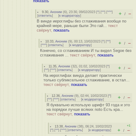
показать
9.30
,
Аноним
(
6
), 23:30, 09/02/2023 [
^
] [
^^
] [
^^^
]
+
–
/
[
ответить
]
[
к модератору
]
В винде иероглифы без сглаживания вообще по
крайней мере, раньше были Это гай...
текст
свёрнут,
показать
10.33
,
Аноним
(
9
), 00:13, 10/02/2023 [
^
] [
^^
]
+
–
/
[
^^^
] [
ответить
]
[
к модератору
]
Конечно, со сглаживанием И ты видел Segoe без
сглаживания ...
текст свёрнут,
показать
11.35
,
Аноним
(
32
), 01:02, 10/02/2023 [
^
]
+
–
/
[
^^
] [
^^^
] [
ответить
]
[
к модератору
]
На иероглифах винда делает практически
только субпиксельное сглаживание, в остал...
текст свёрнут,
показать
12.36
,
Аноним
(
9
), 02:44, 10/02/2023 [
^
]
+
–
/
[
^^
] [
^^^
] [
ответить
]
[
к модератору
]
Я буквально использую шрифт 93 года и это
на порядки лучше всяких noto Есть кра...
текст свёрнут,
показать
+1
13.38
,
Аноним
(
38
), 06:24, 10/02/2023
+
–
[
^
] [
^^
] [
^^^
] [
ответить
]
[
к модератору
]
/