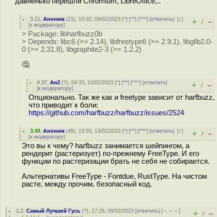
давненько перешли Chromium, LibreOffice,..
3.21
,
Аноним
(
21
), 19:32, 09/02/2023 [
^
] [
^^
] [
^^^
] [
ответить
]
[
↓
]
+
–
/
[
к модератору
]
> Package: libharfbuzz0b
> Depends: libc6 (>= 2.14), libfreetype6 (>= 2.9.1), libglib2.0-
0 (>= 2.31.8), libgraphite2-3 (>= 1.2.2)
🤔
4.37
,
Ан2
(
?
), 04:33, 10/02/2023 [
^
] [
^^
] [
^^^
] [
ответить
]
+
–
/
[
к модератору
]
Опционально. Так же как и freetype зависит от harfbuzz,
что приводит к боли:
https://github.com/harfbuzz/harfbuzz/issues/2524
3.49
,
Аноним
(
49
), 19:50, 13/02/2023 [
^
] [
^^
] [
^^^
] [
ответить
]
[
↑
]
+
–
/
[
к модератору
]
Это вы к чему? harfbuzz занимается шейпингом, а
рендерит (растеризует) по-прежнему FreeType. И его
функции по растеризации брать не себя не собирается.
Альтернативы FreeType - Fontdue, RustType. На чистом
расте, между прочим, безопасный код.
1.2
,
Самый Лучший Гусь
(
?
), 17:26, 09/02/2023 [
ответить
] [
﹢﹢﹢
]
+
–
/