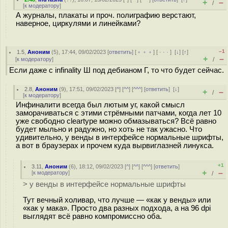
+
–
/
[
к модератору
]
А журналы, плакаты и проч. полиграфию верстают,
наверное, циркулями и линейками?
–1
1.5
,
Аноним
(
5
), 17:44, 09/02/2023 [
ответить
] [
﹢﹢﹢
] [
· · ·
]
[
↓
] [
↑
]
+
–
[
к модератору
]
/
Если даже с infinality Ш под дебианом Г, то что будет сейчас.
2.8
,
Аноним
(
9
), 17:51, 09/02/2023 [
^
] [
^^
] [
^^^
] [
ответить
]
[
↓
]
+
–
/
[
к модератору
]
Инфиналити всегда был лютым уг, какой смысл
заморачиваться с этими стрёмными патчами, когда лет 10
уже свободно cleartype можно обмазываться? Всё равно
будет мыльно и радужно, но хоть не так ужасно. Что
удивительно, у венды в интерфейсе нормальные шрифты,
а вот в браузерах и прочем куда вырвиглазней линукса.
+1
3.11
,
Аноним
(
6
), 18:12, 09/02/2023 [
^
] [
^^
] [
^^^
] [
ответить
]
+
–
[
к модератору
]
/
> у венды в интерфейсе нормальные шрифты
Тут вечный холивар, что лучше — «как у венды» или
«как у мака». Просто два разных подхода, а на 96 dpi
выглядят всё равно компромиссно оба.