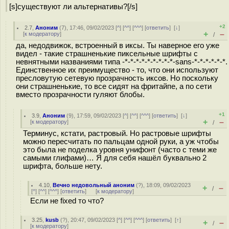
[s]существуют ли альтернативы?[/s]
+2
2.7
,
Аноним
(
7
), 17:46, 09/02/2023 [
^
] [
^^
] [
^^^
] [
ответить
]
[
↓
]
+
–
[
к модератору
]
/
да, недодвижок, встроенный в иксы. Ты наверное его уже
видел - такие страшненькие пиксельные шрифты с
невнятными названиями типа -*-*-*-*-*-*-*-*-*-sans-*-*-*-*-*-*.
Единственное их преимущество - то, что они используют
пресловутую сетевую прозрачность иксов. Но поскольку
они страшненькие, то все сидят на фритайпе, а по сети
вместо прозрачности гуляют блобы.
+1
3.9
,
Аноним
(
9
), 17:59, 09/02/2023 [
^
] [
^^
] [
^^^
] [
ответить
]
[
↓
]
+
–
[
к модератору
]
/
Терминус, кстати, растровый. Но растровые шрифты
можно пересчитать по пальцам одной руки, а уж чтобы
это была не поделка уровня унифонт (часто с теми же
самыми глифами)… Я для себя нашёл буквально 2
шрифта, больше нету.
4.10
,
Вечно недовольный аноним
(
?
), 18:09, 09/02/2023
+
–
/
[
^
] [
^^
] [
^^^
] [
ответить
]
[
к модератору
]
Если не fixed то что?
3.25
,
kusb
(
?
), 20:47, 09/02/2023 [
^
] [
^^
] [
^^^
] [
ответить
]
[
↑
]
+
–
/
[
к модератору
]