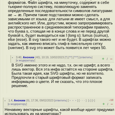
форматов. Файл шрифта, на минуточку, содержит в себе
тьюринг-полную систему, позволяющую заменять
определенные последовательности символов лигатурами:
ae → æ. Причем такие подстановки можно сделать
зависимыми от языка: для латыни æ имеет смысл, а для
английского нет. Или, допустим, можно запрограммировать
распространенное в средневековой типографии правило,
что буква s, стоящая не в конце слова и не перед другой
буквой s, будет выводиться как ſ (long s): ſumus (sumus),
eſse (esse). В svg такого нет и не будет. В шрифтах можно
задать, как именно вписать глиф в пиксельную сетку
(хинтинг). В svg это может быть появится лет через 50.
3.40
,
Аноним
(
40
), 10:19, 10/02/2023 [
^
] [
^^
] [
^^^
] [
ответить
]
+
–
/
[
к модератору
]
В SVG именно этого и не надо, т.к. он не шрифт, а всего
лишь вектор. Вся эта инфа остаётся на стороне шрифта.
Была такая идея, как SVG шрифты, но не взлетело.
Предпочли в старый шрифтовый формат запихать
информацию о цвете. И не сказать, что это плохое
решение.
–10
1.4
,
Аноним
(
9
), 17:36, 09/02/2023 [
ответить
] [
﹢﹢﹢
] [
· · ·
]
[
↓
] [
↑
]
+
–
[
к модератору
]
/
Ненавижу векторные шрифты, какой вообще идиот придумал
использовать их на мониторах?