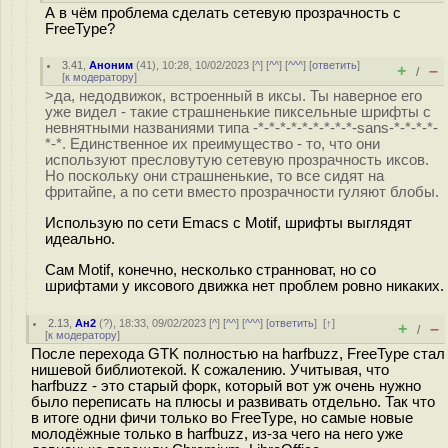
А в чём проблема сделать сетевую прозрачность с
FreeType?
3.41
,
Аноним
(
41
), 10:28, 10/02/2023 [
^
] [
^^
] [
^^^
] [
ответить
]
+
–
/
[
к модератору
]
>да, недодвижок, встроенный в иксы. Ты наверное его
уже видел - такие страшненькие пиксельные шрифты с
невнятными названиями типа -*-*-*-*-*-*-*-*-*-sans-*-*-*-*-
*-*. Единственное их преимущество - то, что они
используют пресловутую сетевую прозрачность иксов.
Но поскольку они страшненькие, то все сидят на
фритайпе, а по сети вместо прозрачности гуляют блобы.
Использую по сети Emacs с Motif, шрифты выглядят
идеально.
Сам Motif, конечно, несколько странноват, но со
шрифтами у иксового движка нет проблем ровно никаких.
2.13
,
Ан2
(
?
), 18:33, 09/02/2023 [
^
] [
^^
] [
^^^
] [
ответить
]
[
↑
]
+
–
/
[
к модератору
]
После перехода GTK полностью на harfbuzz, FreeType стал
нишевой библиотекой. К сожалению. Учитывая, что
harfbuzz - это старый форк, который вот уж очень нужно
было переписать на плюсы и развивать отдельно. Так что
в итоге одни фичи только во FreeType, но самые новые
молодёжные только в harfbuzz, из-за чего на него уже