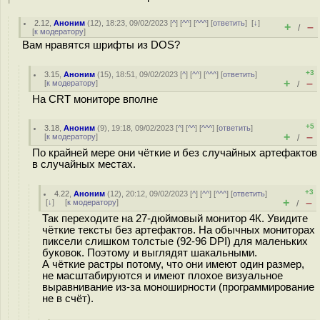
2.12
,
Аноним
(
12
), 18:23, 09/02/2023 [
^
] [
^^
] [
^^^
] [
ответить
]
[
↓
]
+
–
/
[
к модератору
]
Вам нравятся шрифты из DOS?
+3
3.15
,
Аноним
(
15
), 18:51, 09/02/2023 [
^
] [
^^
] [
^^^
] [
ответить
]
+
–
[
к модератору
]
/
На CRT мониторе вполне
+5
3.18
,
Аноним
(
9
), 19:18, 09/02/2023 [
^
] [
^^
] [
^^^
] [
ответить
]
+
–
[
к модератору
]
/
По крайней мере они чёткие и без случайных артефактов
в случайных местах.
+3
4.22
,
Аноним
(
12
), 20:12, 09/02/2023 [
^
] [
^^
] [
^^^
] [
ответить
]
+
–
[
↓
] [
к модератору
]
/
Так переходите на 27-дюймовый монитор 4К. Увидите
чёткие тексты без артефактов. На обычных мониторах
пиксели слишком толстые (92-96 DPI) для маленьких
буковок. Поэтому и выглядят шакальными.
А чёткие растры потому, что они имеют один размер,
не масштабируются и имеют плохое визуальное
выравнивание из-за моноширности (программирование
не в счёт).