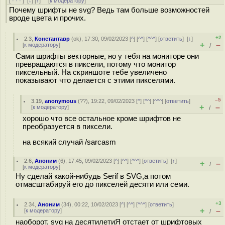
[
· · ·
]
[
↓
] [
↑
] [
к модератору
]
Почему шрифты не svg? Ведь там больше возможностей
вроде цвета и прочих.
+2
2.3
,
Константавр
(
ok
), 17:30, 09/02/2023 [
^
] [
^^
] [
^^^
] [
ответить
]
[
↓
]
+
–
[
к модератору
]
/
Сами шрифты векторные, но у тебя на мониторе они
превращаются в пиксели, потому что монитор
пиксельный. На скриншоте тебе увеличено
показывают что делается с этими пикселями.
–5
3.19
,
anonymous
(
??
), 19:22, 09/02/2023 [
^
] [
^^
] [
^^^
] [
ответить
]
+
–
[
к модератору
]
/
хорошо что все остальное кроме шрифтов не
преобразуется в пиксели.
на всякий случай /sarcasm
2.6
,
Аноним
(
6
), 17:45, 09/02/2023 [
^
] [
^^
] [
^^^
] [
ответить
]
[
↑
]
+
–
/
[
к модератору
]
Ну сделай какой-нибудь Serif в SVG,а потом
отмасштабируй его до пикселей десяти или семи.
+3
2.34
,
Аноним
(
34
), 00:22, 10/02/2023 [
^
] [
^^
] [
^^^
] [
ответить
]
+
–
[
к модератору
]
/
наоборот, svg на десятилетиЯ отстает от шрифтовых