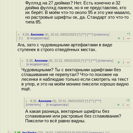
Фуллхд на 27 дюймах? Нет. Есть конечно и 32
дюйма фуллхд панели, но я не представляю, кто
их берёт. В моём что-то около 95 и это уже мааало,
но растровые шрифты ок, да. Стандарт это что-то
типа 85.
+1
4.24
,
Аноним
(
6
), 20:15, 09/02/2023 [
^
] [
^^
] [
^^^
] [
ответить
]
+
–
[
↑
] [
к модератору
]
/
Ага, зато с чудовищными артефактами в виде
ступенек в строго отведённых местах.
5.26
,
Аноним
(
9
), 21:21, 09/02/2023 [
^
] [
^^
] [
^^^
] [
ответить
]
+
–
/
[
к модератору
]
Чудовищными? Ты с векторными шрифтами без
сглашивания не перепутал? Что-то похожее на
лесенки я наблюдаю только если смотреть на текст
в упор, и это на моём монике пиксели хорошо видно
ещё.
+2
6.31
,
Аноним
(
6
), 23:31, 09/02/2023 [
^
] [
^^
] [
^^^
]
+
–
[
ответить
]
[
к модератору
]
/
А какая разница, векторные шрифты без
сглаживания или растровые без сглаживания?
Пиксели-то всё равно видны.
2.48
,
InuYasha
(
??
), 16:07, 13/02/2023 [
^
] [
^^
] [
^^^
] [
ответить
]
[
↑
]