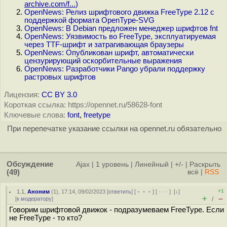
archive.com/f...
)
OpenNews: Релиз шрифтового движка FreeType 2.12 с
поддержкой формата OpenType-SVG
OpenNews: В Debian предложен менеджер шрифтов fnt
OpenNews: Уязвимость во FreeType, эксплуатируемая
через TTF-шрифт и затрагивающая браузеры
OpenNews: Опубликован шрифт, автоматически
цензурирующий оскорбительные выражения
OpenNews: Разработчики Pango убрали поддержку
растровых шрифтов
Лицензия:
CC BY 3.0
Короткая ссылка: https://opennet.ru/58628-font
Ключевые слова:
font
,
freetype
При перепечатке указание ссылки на opennet.ru обязательно
Обсуждение
Ajax
|
1 уровень
|
Линейный
|
+/-
|
Раскрыть
(49)
всё
|
RSS
+1
1.1
,
Аноним
(
1
), 17:14, 09/02/2023 [
ответить
] [
﹢﹢﹢
] [
· · ·
]
[
↓
]
+
–
[
к модератору
]
/
Говорим шрифтовой движок - подразумеваем FreeType. Если
не FreeType - то кто?