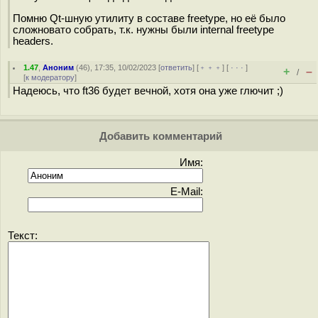
Помню Qt-шную утилиту в составе freetype, но её было
сложновато собрать, т.к. нужны были internal freetype
headers.
1.47
,
Аноним
(
46
), 17:35, 10/02/2023 [
ответить
] [
﹢﹢﹢
] [
· · ·
]
+
–
/
[
к модератору
]
Надеюсь, что ft36 будет вечной, хотя она уже глючит ;)
Добавить комментарий
Имя:
E-Mail:
Текст: