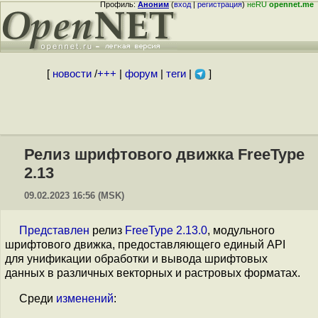
Профиль:
Аноним
(
вход
|
регистрация
)
неRU
opennet.me
[
новости
/
+++
|
форум
|
теги
|
]
Релиз шрифтового движка FreeType
2.13
09.02.2023 16:56 (MSK)
Представлен
релиз
FreeType 2.13.0
, модульного
шрифтового движка, предоставляющего единый API
для унификации обработки и вывода шрифтовых
данных в различных векторных и растровых форматах.
Среди
изменений
: