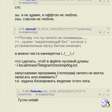
+
–
/
[
к модератору
]
спс
зы. я не админ, я оффтоп не люблю.
ззы. совсем не люблю.
+1
4.79
,
dannyD
(
?
), 00:31, 22/01/2023 [
^
] [
^^
] [
^^^
] [
ответить
]
+
–
[
к модератору
]
/
>>Потому что ты ничего не понимаешь.....
>>...нужен "закрепляющий бит": каталог с
установленным sticky-битом означает,
а можно чиста каннеретна \../_ _\../
что сделать, чтоб в файле нулевой длины
~/.local/share/TelegramDesktop/log.txt
запускаемая программа (телеграм) ничего не могла
записать или измемить?
т.е. задача блокировать ведение этого лога.
+1
5.100
,
Perlovka
(
ok
), 13:40, 22/01/2023 [
^
] [
^^
] [
^^^
]
+
–
[
ответить
]
[
к модератору
]
/
Гугли setattr