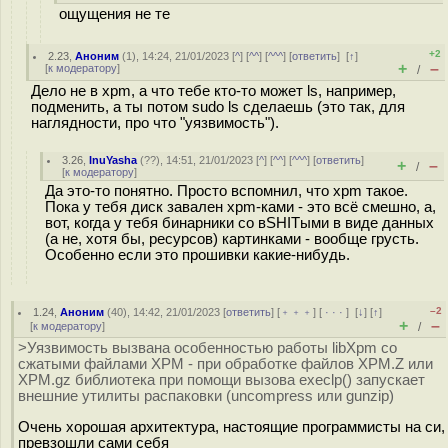
ощущения не те
+2
2.23
,
Аноним
(
1
), 14:24, 21/01/2023 [
^
] [
^^
] [
^^^
] [
ответить
]
[
↑
]
+
–
[
к модератору
]
/
Дело не в xpm, а что тебе кто-то может ls, например,
подменить, а ты потом sudo ls сделаешь (это так, для
наглядности, про что "уязвимость").
3.26
,
InuYasha
(
??
), 14:51, 21/01/2023 [
^
] [
^^
] [
^^^
] [
ответить
]
+
–
/
[
к модератору
]
Да это-то понятно. Просто вспомнил, что xpm такое.
Пока у тебя диск завален xpm-ками - это всё смешно, а,
вот, когда у тебя бинарники со вSHITыми в виде данных
(а не, хотя бы, ресурсов) картинками - вообще грусть.
Особенно если это прошивки какие-нибудь.
–2
1.24
,
Аноним
(
40
), 14:42, 21/01/2023 [
ответить
] [
﹢﹢﹢
] [
· · ·
]
[
↓
] [
↑
]
+
–
[
к модератору
]
/
>Уязвимость вызвана особенностью работы libXpm со
сжатыми файлами XPM - при обработке файлов XPM.Z или
XPM.gz библиотека при помощи вызова execlp() запускает
внешние утилиты распаковки (uncompress или gunzip)
Очень хорошая архитектура, настоящие программисты на си,
превзошли сами себя