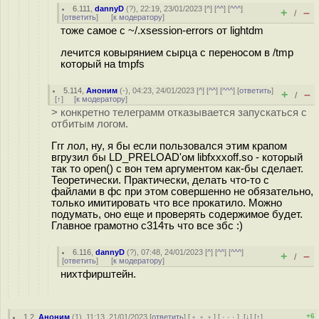
6.111
,
dannyD
(
?
), 22:19, 23/01/2023 [
^
] [
^^
] [
^^^
]
+
–
/
[
ответить
]
[
к модератору
]
тоже самое с ~/.xsession-errors от lightdm
лечится ковырянием сырца с переносом в /tmp
который на tmpfs
5.114
,
Аноним
(
-
), 04:23, 24/01/2023 [
^
] [
^^
] [
^^^
] [
ответить
]
+
–
/
[
↑
] [
к модератору
]
> конкретно телеграмм отказывается запускаться с
отбитым логом.
Ггг лол, ну, я бы если пользовался этим крапом
вгрузил бы LD_PRELOAD'ом libfxxxoff.so - который
так то open() с вон тем аргументом как-бы сделает.
Теоретически. Практически, делать что-то с
файлами в фс при этом совершенно не обязательно,
только имитировать что все прокатило. Можно
подумать, оно еще и проверять содержимое будет.
Главное грамотно с314ть что все збс :)
6.116
,
dannyD
(
?
), 07:48, 24/01/2023 [
^
] [
^^
] [
^^^
]
+
–
/
[
ответить
]
[
к модератору
]
нихтфирштейн.
+6
1.2
,
Аноним
(
1
), 11:13, 21/01/2023 [
ответить
] [
﹢﹢﹢
] [
· · ·
]
[
↓
] [
↑
]