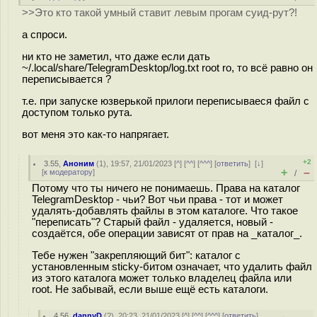
>>Это кто такой умный ставит левым прогам суид-рут?!
а спроси.
ни кто не заметил, что даже если дать
~/.local/share/TelegramDesktop/log.txt root ro, то всё равно он
переписывается ?
т.е. при запуске юзверькой прилоги переписываеся файл с
доступом только рута.
вот меня это как-то напрягает.
+2
3.55
,
Аноним
(
1
), 19:57, 21/01/2023 [
^
] [
^^
] [
^^^
] [
ответить
]
[
↓
]
+
–
[
к модератору
]
/
Потому что ты ничего не понимаешь. Права на каталог
TelegramDesktop - чьи? Вот чьи права - тот и может
удалять-добавлять файлы в этом каталоге. Что такое
"переписать"? Старый файл - удаляется, новый -
создаётся, обе операции зависят от прав на _каталог_.
Тебе нужен "закрепляющий бит": каталог с
установленным sticky-битом означает, что удалить файл
из этого каталога может только владелец файла или
root. Не забывай, если выше ещё есть каталоги.
4.56
,
dannyD
(
?
), 20:23, 21/01/2023 [
^
] [
^^
] [
^^^
] [
ответить
]