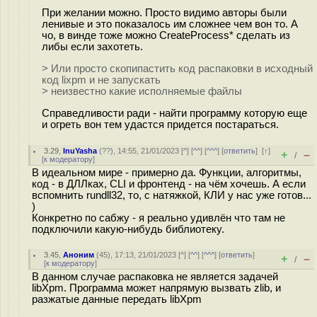
При желании можно. Просто видимо авторы были
ленивые и это показалось им сложнее чем вон то. А
чо, в винде тоже можно CreateProcess* сделать из
либы если захотеть.
> Или просто скопипастить код распаковки в исходный
код lixpm и не запускать
> неизвестно какие исполняемые файлы
Справедливости ради - найти программу которую еще
и огреть вон тем удастся придется постараться.
3.29
,
InuYasha
(
??
), 14:55, 21/01/2023 [
^
] [
^^
] [
^^^
] [
ответить
]
[
↑
]
+
–
/
[
к модератору
]
В идеальном мире - примерно да. Функции, алгоритмы,
код - в ДЛЛках, CLI и фронтенд - на чём хочешь. А если
вспомнить rundll32, то, с натяжкой, КЛИ у нас уже готов...
)
Конкретно по сабжу - я реально удивлён что там не
подключили какую-нибудь библиотеку.
3.45
,
Аноним
(
45
), 17:13, 21/01/2023 [
^
] [
^^
] [
^^^
] [
ответить
]
+
–
/
[
к модератору
]
В данном случае распаковка не является задачей
libXpm. Программа может напрямую вызвать zlib, и
разжатые данные передать libXpm