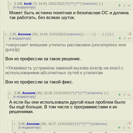
2.106
,
kusb
(
?
), 14:43, 23/01/2023 [
^
] [
^^
] [
^^^
] [
ответить
]
[
↑
]
+
–
/
[
к модератору
]
Может быть истинно понятная и безопасная ОС и должна
так работать, без всяких шуток.
–2
1.25
,
Аноним
(
25
), 14:44, 21/01/2023 [
ответить
] [
﹢﹢﹢
] [
· · ·
]
[
↓
] [
↑
]
+
–
[
к модератору
]
/
>запускает внешние утилиты распаковки (uncompress или
gunzip)
Вон из профессии за такое решение.
>Уязвимость устранена заменой вызова execlp на execl с
использованием абсолютных путей к утилитам
Вон из профессии за такой фикс.
2.36
,
Аноним
(
36
), 15:28, 21/01/2023 [
^
] [
^^
] [
^^^
] [
ответить
]
[
↓
]
+
–
/
[
к модератору
]
А если бы они использовали другой язык проблем было
бы ещё больше. В том числе с программистами и их
решениями.
–1
3.39
,
Аноним
(
39
), 16:27, 21/01/2023 [
^
] [
^^
] [
^^^
] [
ответить
]
+
–
[
к модератору
]
/