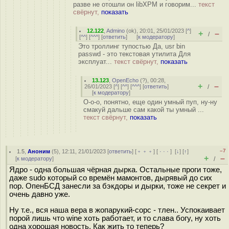
разве не отошли он libXPM и говорим...
текст
свёрнут,
показать
12.122
,
Admino
(
ok
), 20:01, 25/01/2023 [
^
]
+
–
/
[
^^
] [
^^^
] [
ответить
]
[
к модератору
]
Это троллинг тупостью Да, usr bin
passwd - это текстовая утилита Для
эксплуат...
текст свёрнут,
показать
13.123
,
OpenEcho
(
?
), 00:28,
+
–
26/01/2023 [
^
] [
^^
] [
^^^
] [
ответить
]
/
[
к модератору
]
О-о-о, понятно, еще один умный пуп, ну-ну
смакуй дальше сам какой ты умный ...
текст свёрнут,
показать
–7
1.5
,
Аноним
(
5
), 12:11, 21/01/2023 [
ответить
] [
﹢﹢﹢
] [
· · ·
]
[
↓
] [
↑
]
+
–
[
к модератору
]
/
Ядро - одна большая чёрная дырка. Остальные проги тоже,
даже sudo который со времён мамонтов, дырявый до сих
пор. ОпенБСД занесли за бэкдоры и дырки, тоже не секрет и
очень давно уже.
Ну т.е., вся наша вера в жопарукий-сорс - тлен.. Успокаивает
порой лишь что wine хоть работает, и то слава богу, ну хоть
одна хорошая новость. Как жить то теперь?