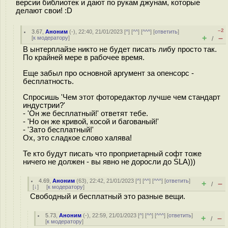
версии библиотек и дают по рукам джунам, которые
делают свои! :D
–2
3.67
,
Аноним
(
-
), 22:40, 21/01/2023 [
^
] [
^^
] [
^^^
] [
ответить
]
+
–
[
к модератору
]
/
В ынтерплайзе никто не будет писать либу просто так.
По крайней мере в рабочее время.
Еще забыл про основной аргумент за опенсорс -
бесплатность.
Спросишь 'Чем этот фоторедактор лучше чем стандарт
индустрии?'
- 'Он же бесплатный!' ответят тебе.
- 'Но он же кривой, косой и багованый!'
- 'Зато бесплатный!'
Ох, это сладкое слово халява!
Те кто будут писать что проприетарный софт тоже
ничего не должен - вы явно не доросли до SLA)))
4.69
,
Аноним
(
63
), 22:42, 21/01/2023 [
^
] [
^^
] [
^^^
] [
ответить
]
+
–
/
[
↓
] [
к модератору
]
Свободный и бесплатный это разные вещи.
5.73
,
Аноним
(
-
), 22:59, 21/01/2023 [
^
] [
^^
] [
^^^
] [
ответить
]
+
–
/
[
к модератору
]