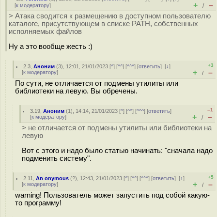
+
–
[
к модератору
]
/
> Атака сводится к размещению в доступном пользователю
каталоге, присутствующем в списке PATH, собственных
исполняемых файлов
Ну а это вообще жесть :)
+3
2.3
,
Аноним
(
3
), 12:01, 21/01/2023 [
^
] [
^^
] [
^^^
] [
ответить
]
[
↓
]
+
–
[
к модератору
]
/
По сути, не отличается от подмены утилиты или
библиотеки на левую. Вы обречены.
–1
3.19
,
Аноним
(
1
), 14:14, 21/01/2023 [
^
] [
^^
] [
^^^
] [
ответить
]
+
–
[
к модератору
]
/
> не отличается от подмены утилиты или библиотеки на
левую
Вот с этого и надо было статью начинать: "сначала надо
подменить систему".
+5
2.11
,
An onymous
(
?
), 12:43, 21/01/2023 [
^
] [
^^
] [
^^^
] [
ответить
]
[
↑
]
+
–
[
к модератору
]
/
warning! Пользователь может запустить под собой какую-
то программу!