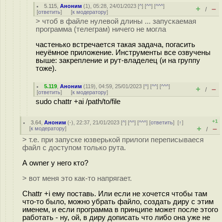
5.115
,
Аноним
(
1
), 05:28, 24/01/2023 [
^
] [
^^
] [
^^^
]
+
–
/
[
ответить
]
[
к модератору
]
> чтоб в файле нулевой длины ... запускаемая
программа (телеграм) ничего не могла
частенько встречается такая задача, погасить
неуёмное приложение. Инструменты все озвучены
выше: закрепление и рут-владелец (и на группу
тоже).
5.119
,
Аноним
(
119
), 04:59, 25/01/2023 [
^
] [
^^
] [
^^^
]
+
–
/
[
ответить
]
[
к модератору
]
sudo chattr +ai /path/to/file
+1
3.64
,
Аноним
(
-
), 22:37, 21/01/2023 [
^
] [
^^
] [
^^^
] [
ответить
]
[
↑
]
+
–
[
к модератору
]
/
> т.е. при запуске юзверькой прилоги переписываеся
файл с доступом только рута.
А owner у него кто?
> вот меня это как-то напрягает.
Chattr +i ему поставь. Или если не хочется чтобы там
что-то было, можно убрать файло, создать диру с этим
именем, и если программа в принципе может после этого
работать - ну, ой, в диру дописать что либо она уже не