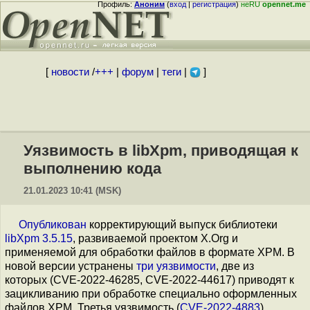
Профиль:
Аноним
(
вход
|
регистрация
)
неRU
opennet.me
[
новости
/
+++
|
форум
|
теги
|
]
Уязвимость в libXpm, приводящая к
выполнению кода
21.01.2023 10:41 (MSK)
Опубликован
корректирующий выпуск библиотеки
libXpm 3.5.15
, развиваемой проектом X.Org и
применяемой для обработки файлов в формате XPM. В
новой версии устранены
три уязвимости
, две из
которых (CVE-2022-46285, CVE-2022-44617) приводят к
зацикливанию при обработке специально оформленных
файлов XPM. Третья уязвимость (
CVE-2022-4883
)