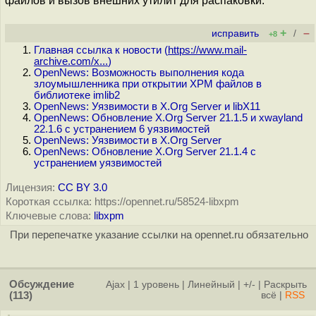
файлов и вызов внешних утилит для распаковки.
+
–
исправить
/
+8
Главная ссылка к новости (
https://www.mail-
archive.com/x...
)
OpenNews: Возможность выполнения кода
злоумышленника при открытии XPM файлов в
библиотеке imlib2
OpenNews: Уязвимости в X.Org Server и libX11
OpenNews: Обновление X.Org Server 21.1.5 и xwayland
22.1.6 с устранением 6 уязвимостей
OpenNews: Уязвимости в X.Org Server
OpenNews: Обновление X.Org Server 21.1.4 с
устранением уязвимостей
Лицензия:
CC BY 3.0
Короткая ссылка: https://opennet.ru/58524-libxpm
Ключевые слова:
libxpm
При перепечатке указание ссылки на opennet.ru обязательно
Обсуждение
Ajax
|
1 уровень
|
Линейный
|
+/-
|
Раскрыть
(113)
всё
|
RSS