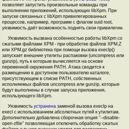
позволяет запустить произвольные команды при
выполнении приложений, использующих libXpm. При
запуске связанных с libXpm привилегированных
процессов, например, программ с флагом suid root,
уязвимость даёт возможность поднять свои привилегии.
Уязвимость вызвана особенностью работы libXpm со
сжатыми файлами XPM - при обработке файлов XPM.Z
или XPM.gz библиотека при помощи вызова execlp()
запускает внешние утилиты распаковки (uncompress или
gunzip), путь к которым вычисляется на основе
переменной окружения PATH. Атака сводится к
размещению в доступном пользователю каталоге,
присутствующем в списке PATH, собственных
исполняемых файлов uncompress или gunzip, которые
будут выполнены в случае запуска приложения,
использующего libXpm.
Уязвимость
устранена
заменой вызова execlp на
execl с использованием абсолютных путей к утилитам.
Дополнительно добавлена сборочная опция "--disable-
open-zfile" позволяющая отключить обработку сжатых