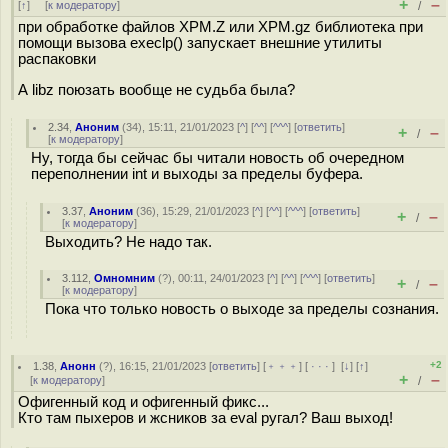
+
–
[
↑
] [
к модератору
]
/
при обработке файлов XPM.Z или XPM.gz библиотека при
помощи вызова execlp() запускает внешние утилиты
распаковки
А libz поюзать вообще не судьба была?
2.34
,
Аноним
(
34
), 15:11, 21/01/2023 [
^
] [
^^
] [
^^^
] [
ответить
]
+
–
/
[
к модератору
]
Ну, тогда бы сейчас бы читали новость об очередном
переполнении int и выходы за пределы буфера.
3.37
,
Аноним
(
36
), 15:29, 21/01/2023 [
^
] [
^^
] [
^^^
] [
ответить
]
+
–
/
[
к модератору
]
Выходить? Не надо так.
3.112
,
Омномним
(
?
), 00:11, 24/01/2023 [
^
] [
^^
] [
^^^
] [
ответить
]
+
–
/
[
к модератору
]
Пока что только новость о выходе за пределы сознания.
+2
1.38
,
Анонн
(
?
), 16:15, 21/01/2023 [
ответить
] [
﹢﹢﹢
] [
· · ·
]
[
↓
] [
↑
]
+
–
[
к модератору
]
/
Офигенный код и офигенный фикс...
Кто там пыхеров и жсников за eval ругал? Ваш выход!