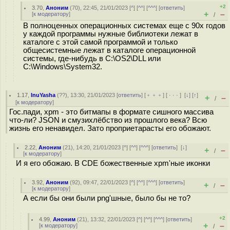
+2
3.70
,
Аноним
(
70
), 22:45, 21/01/2023 [
^
] [
^^
] [
^^^
] [
ответить
]
+
–
[
к модератору
]
/
В полноценных операционных системах еще с 90х годов
у каждой программы нужные библиотеки лежат в
каталоге с этой самой программой и только
общесистемные лежат в каталоге операционной
системы, где-нибудь в C:\OS2\DLL или
C:\Windows\System32.
1.17
,
InuYasha
(
??
), 13:30, 21/01/2023 [
ответить
] [
﹢﹢﹢
] [
· · ·
]
[
↓
] [
↑
]
+
–
/
[
к модератору
]
Гос.пади, xpm - это битмапы в формате сишного массива
что-ли? JSON и смузихлёбство из прошлого века? Всю
жизнь его ненавидел. Зато проприетарасты его обожают.
2.22
,
Аноним
(
21
), 14:20, 21/01/2023 [
^
] [
^^
] [
^^^
] [
ответить
]
[
↓
]
+
–
/
[
к модератору
]
И я его обожаю. В CDE божественные xpm'ные иконки
3.92
,
Аноним
(
92
), 09:47, 22/01/2023 [
^
] [
^^
] [
^^^
] [
ответить
]
+
–
/
[
к модератору
]
А если бы они были png'шные, было бы не то?
+2
4.99
,
Аноним
(
21
), 13:32, 22/01/2023 [
^
] [
^^
] [
^^^
] [
ответить
]
+
–
[
к модератору
]
/