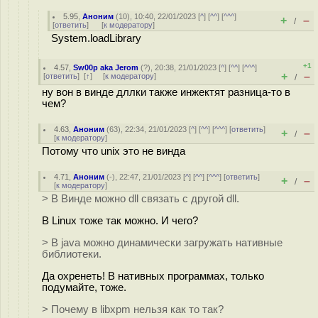
5.95
,
Аноним
(
10
), 10:40, 22/01/2023 [
^
] [
^^
] [
^^^
]
+
–
/
[
ответить
]
[
к модератору
]
System.loadLibrary
+1
4.57
,
Sw00p aka Jerom
(
?
), 20:38, 21/01/2023 [
^
] [
^^
] [
^^^
]
+
–
[
ответить
]
[
↑
] [
к модератору
]
/
ну вон в винде дллки также инжектят разница-то в
чем?
4.63
,
Аноним
(
63
), 22:34, 21/01/2023 [
^
] [
^^
] [
^^^
] [
ответить
]
+
–
/
[
к модератору
]
Потому что unix это не винда
4.71
,
Аноним
(
-
), 22:47, 21/01/2023 [
^
] [
^^
] [
^^^
] [
ответить
]
+
–
/
[
к модератору
]
> В Винде можно dll связать с другой dll.
В Linux тоже так можно. И чего?
> В java можно динамически загружать нативные
библиотеки.
Да охренеть! В нативных программах, только
подумайте, тоже.
> Почему в libxpm нельзя как то так?