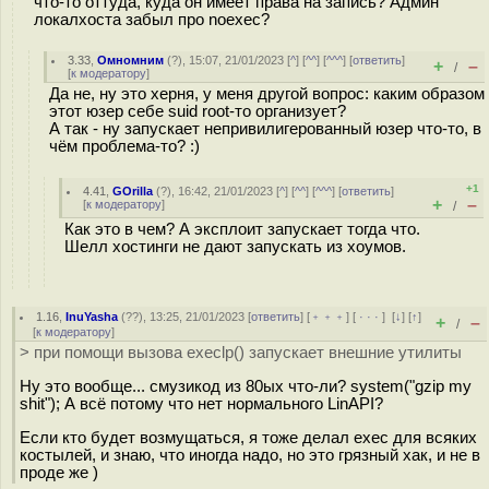
что-то оттуда, куда он имеет права на запись? Админ
локалхоста забыл про noexec?
3.33
,
Омномним
(
?
), 15:07, 21/01/2023 [
^
] [
^^
] [
^^^
] [
ответить
]
+
–
/
[
к модератору
]
Да не, ну это херня, у меня другой вопрос: каким образом
этот юзер себе suid root-то организует?
А так - ну запускает непривилигерованный юзер что-то, в
чём проблема-то? :)
+1
4.41
,
GOrilla
(
?
), 16:42, 21/01/2023 [
^
] [
^^
] [
^^^
] [
ответить
]
+
–
[
к модератору
]
/
Как это в чем? А эксплоит запускает тогда что.
Шелл хостинги не дают запускать из хоумов.
1.16
,
InuYasha
(
??
), 13:25, 21/01/2023 [
ответить
] [
﹢﹢﹢
] [
· · ·
]
[
↓
] [
↑
]
+
–
/
[
к модератору
]
> при помощи вызова execlp() запускает внешние утилиты
Ну это вообще... смузикод из 80ых что-ли? system("gzip my
shit"); А всё потому что нет нормального LinAPI?
Если кто будет возмущаться, я тоже делал exec для всяких
костылей, и знаю, что иногда надо, но это грязный хак, и не в
проде же )