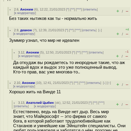
2.6
,
Аноним
(
6
), 12:22, 21/01/2023 [
^
] [
^^
] [
^^^
] [
ответить
]
+
–
/
[
к модератору
]
Без таких нытиков как ты - нормально жить
+4
2.9
,
деанон
(
?
), 12:39, 21/01/2023 [
^
] [
^^
] [
^^^
] [
ответить
]
[
↓
]
+
–
[
к модератору
]
/
Зуммер узнал, что мир не идеален
–1
3.12
,
Аноним
(
5
), 12:50, 21/01/2023 [
^
] [
^^
] [
^^^
] [
ответить
]
+
–
[
к модератору
]
/
Да откудаж вы рождаетесь то инородные такие, что аж
каждый вдох и выдох это уже полноценный вывод.
Кто-то прав, вас уже многова-то..
2.10
,
Аноним
(
10
), 12:41, 21/01/2023 [
^
] [
^^
] [
^^^
] [
ответить
]
[
↓
] [
↑
]
+
–
/
[
к модератору
]
Хорошо жить на Винде 11
3.13
,
Анатолий Цыбин
(
ok
), 12:52, 21/01/2023 [
^
] [
^^
] [
^^^
]
+
–
/
[
ответить
]
[
к модератору
]
Естественно, ведь на Винде нет дыр. Весь мир
знает, что Майкрософт -- это фирма от самого
бога, в которой работают трудолюбивейшие как
Стаханов и умнейшие как Эйнштейн специалисты. Они
любят пользователя и заботятся о нём, поэтому не