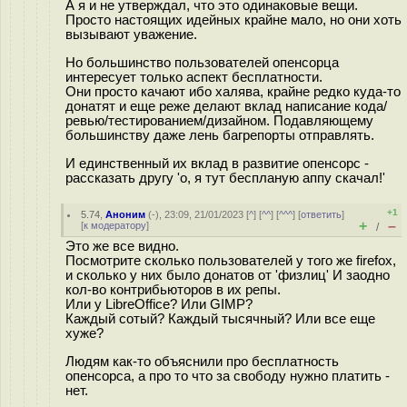
А я и не утверждал, что это одинаковые вещи.
Просто настоящих идейных крайне мало, но они хоть
вызывают уважение.
Но большинство пользователей опенсорца
интересует только аспект бесплатности.
Они просто качают ибо халява, крайне редко куда-то
донатят и еще реже делают вклад написание кода/
ревью/тестированием/дизайном. Подавляющему
большинству даже лень багрепорты отправлять.
И единственный их вклад в развитие опенсорс -
рассказать другу 'о, я тут беспланую аппу скачал!'
+1
5.74
,
Аноним
(
-
), 23:09, 21/01/2023 [
^
] [
^^
] [
^^^
] [
ответить
]
+
–
[
к модератору
]
/
Это же все видно.
Посмотрите сколько пользователей у того же firefox,
и сколько у них было донатов от 'физлиц' И заодно
кол-во контрибьюторов в их репы.
Или у LibreOffice? Или GIMP?
Каждый сотый? Каждый тысячный? Или все еще
хуже?
Людям как-то объяснили про бесплатность
опенсорса, а про то что за свободу нужно платить -
нет.