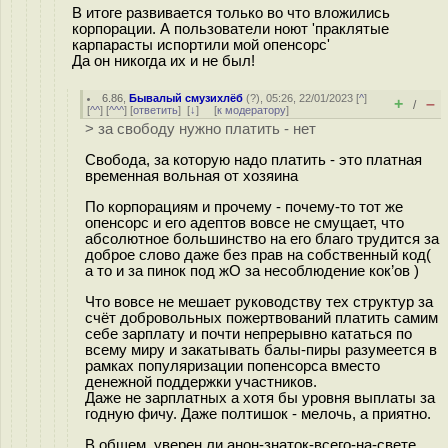
В итоге развивается только во что вложились
корпорации. А пользователи ноют 'праклятые
карпарасты испортили мой опенсорс'
Да он никогда их и не был!
6.86
,
Бывалый смузихлёб
(
?
), 05:26, 22/01/2023 [
^
]
+
–
/
[
^^
] [
^^^
] [
ответить
]
[
↓
] [
к модератору
]
> за свободу нужно платить - нет
Свобода, за которую надо платить - это платная
временная вольная от хозяина
По корпорациям и прочему - почему-то тот же
опенсорс и его адептов вовсе не смущает, что
абсолютное большинство на его благо трудится за
доброе слово даже без прав на собственный код(
а то и за пинок под жО за несоблюдение кок’ов )
Что вовсе не мешает руководству тех структур за
счёт добровольных пожертвований платить самим
себе зарплату и почти непрерывно кататься по
всему миру и закатывать балы-пиры разумеется в
рамках популяризации попенсорса вместо
денежной поддержки участников.
Даже не зарплатных а хотя бы уровня выплаты за
годную фичу. Даже полтишок - мелочь, а приятно.
В общем, уверен ли анон-знаток-всего-на-свете,