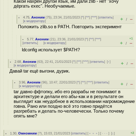
Какой нахрен другой язык, им дали zlib - нет "хочу
дёргать exec". Необучаемые.
4.75
,
Аноним
(
75
), 23:34, 21/01/2023 [
^
] [
^^
] [
^^^
] [
ответить
]
+
–
/
[
к модератору
]
Положить zlib.so в PATH. Повторить эксперимент
+1
5.77
,
Аноним
(
21
), 23:36, 21/01/2023 [
^
] [
^^
] [
^^^
]
+
–
[
ответить
]
[
к модератору
]
/
ldconfig использует $PATH?
2.68
,
Аноним
(
63
), 22:41, 21/01/2023 [
^
] [
^^
] [
^^^
] [
ответить
]
[
↑
]
+
–
/
[
к модератору
]
Давай tar ещё выгони, дурик.
3.96
,
Аноним
(
96
), 10:47, 22/01/2023 [
^
] [
^^
] [
^^^
] [
ответить
]
+
–
/
[
к модератору
]
tar давно ффтопку, ибо его разрабы не понимают в
архитектуре и делали его абы-как и в результате он
выглядит как неудобное в использовании нагромождение
говна. Рано или поздно всё это говно придётся
разгребать и делать по-человечески. Только почему
опять мне?
+2
1.30
,
Омномним
(
?
), 15:03, 21/01/2023 [
ответить
] [
﹢﹢﹢
] [
· · ·
]
[
↓
]