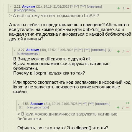
2.21
,
Аноним
(
21
), 14:19, 21/01/2023 [
^
] [
^^
] [
^^^
] [
ответить
]
+
–
/
[
к модератору
]
> А всё потому что нет нормального LinAPI?
А как ты себе это представляешь в принципе? Абсолютно
все утилиты на компе должны идти с lib<util_name>.so и
каждая утилита должна линковаться с каждой библиотекой
другой утилиты?
3.27
,
Аноним
(
40
), 14:52, 21/01/2023 [
^
] [
^^
] [
^^^
] [
ответить
]
[
↓
]
+
–
/
[
к модератору
]
В Винде можно dll связать с другой dll.
В java можно динамически загружать нативные
библиотеки.
Почему в libxpm нельзя как то так?
Или просто скопипастить код распаковки в исходный код
lixpm и не запускать неизвестно какие исполняемые
файлы
+1
4.53
,
Аноним
(
21
), 19:14, 21/01/2023 [
^
] [
^^
] [
^^^
] [
ответить
]
+
–
[
↓
] [
к модератору
]
/
> В java можно динамически загружать нативные
библиотеки.
Офигеть, вот это круто! Это dlopen() что-ли?