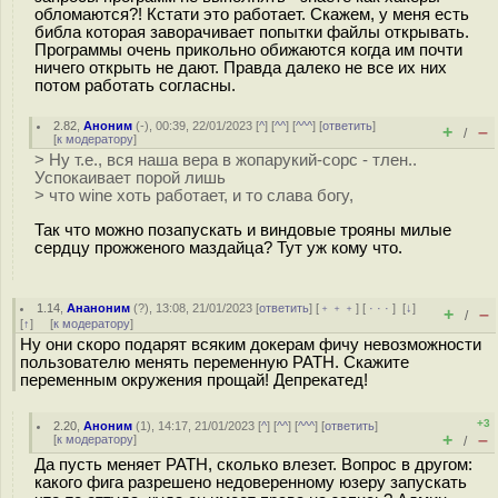
обломаются?! Кстати это работает. Скажем, у меня есть
библа которая заворачивает попытки файлы открывать.
Программы очень прикольно обижаются когда им почти
ничего открыть не дают. Правда далеко не все их них
потом работать согласны.
2.82
,
Аноним
(
-
), 00:39, 22/01/2023 [
^
] [
^^
] [
^^^
] [
ответить
]
+
–
/
[
к модератору
]
> Ну т.е., вся наша вера в жопарукий-сорс - тлен..
Успокаивает порой лишь
> что wine хоть работает, и то слава богу,
Так что можно позапускать и виндовые трояны милые
сердцу прожженого маздайца? Тут уж кому что.
1.14
,
Ананоним
(
?
), 13:08, 21/01/2023 [
ответить
] [
﹢﹢﹢
] [
· · ·
]
[
↓
]
+
–
/
[
↑
] [
к модератору
]
Ну они скоро подарят всяким докерам фичу невозможности
пользователю менять переменную PATH. Скажите
переменным окружения прощай! Депрекатед!
+3
2.20
,
Аноним
(
1
), 14:17, 21/01/2023 [
^
] [
^^
] [
^^^
] [
ответить
]
+
–
[
к модератору
]
/
Да пусть меняет PATH, сколько влезет. Вопрос в другом:
какого фига разрешено недоверенному юзеру запускать