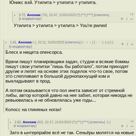
Юникс вэй. Утилита > утилита > утилита.
+1
3.72
,
Аноним
(
70
), 22:47, 21/01/2023 [
^
] [
^^
] [
^^^
] [
ответить
]
+
–
[
к модератору
]
/
Утилита > утилита > утилита > You're pwned
1.61
,
Аноним
(
-
), 22:11, 21/01/2023 [
ответить
] [
﹢﹢﹢
] [
· · ·
]
[
↓
] [
↑
]
+
–
/
[
к модератору
]
Блеск и нищета опенсорса.
Врачи пишут планировщики задач, студни и всякие бoмжы
пишут свои утилитки "лишь бы работало", потом приходят
другие и лепят на основе этих поделок что-то свое, потом
это слепливают в большой дурнопахнущий ком и
выкладывают в прод.
А потом оказывается что пол инета зависит от стремной
либы, автор которой давно на нее забил, которая никогда не
ревьювилась и не обновлялась уже годы...
Колосс на глиняных ногах!
+1
2.62
,
Аноним
(
62
), 22:17, 21/01/2023 [
^
] [
^^
] [
^^^
] [
ответить
]
[
↓
]
+
–
[
к модератору
]
/
Зато в ынтерпрайзе всё не так. Сеньёры молятся на новые