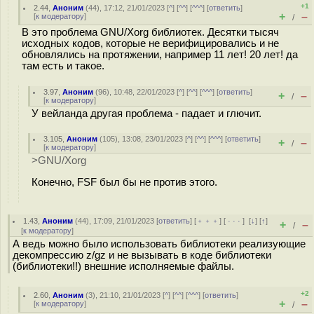
+1
2.44
,
Аноним
(
44
), 17:12, 21/01/2023 [
^
] [
^^
] [
^^^
] [
ответить
]
+
–
[
к модератору
]
/
В это проблема GNU/Xorg библиотек. Десятки тысяч
исходных кодов, которые не верифицировались и не
обновлялись на протяжении, например 11 лет! 20 лет! да
там есть и такое.
3.97
,
Аноним
(
96
), 10:48, 22/01/2023 [
^
] [
^^
] [
^^^
] [
ответить
]
+
–
/
[
к модератору
]
У вейланда другая проблема - падает и глючит.
3.105
,
Аноним
(
105
), 13:08, 23/01/2023 [
^
] [
^^
] [
^^^
] [
ответить
]
+
–
/
[
к модератору
]
>GNU/Xorg
Конечно, FSF был бы не против этого.
1.43
,
Аноним
(
44
), 17:09, 21/01/2023 [
ответить
] [
﹢﹢﹢
] [
· · ·
]
[
↓
] [
↑
]
+
–
/
[
к модератору
]
А ведь можно было использовать библиотеки реализующие
декомпрессию z/gz и не вызывать в коде библиотеки
(библиотеки!!) внешние исполняемые файлы.
+2
2.60
,
Аноним
(
3
), 21:10, 21/01/2023 [
^
] [
^^
] [
^^^
] [
ответить
]
+
–
[
к модератору
]
/