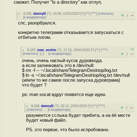
сможет. Получит "Is a directory" как отлуп.
4.101
,
dannyD
(
?
), 14:08, 22/01/2023 [
^
] [
^^
] [
^^^
] [
ответить
]
+
–
/
[
к модератору
]
спс, разорбрался.
конкретно телеграмм отказывается запускаться с
отбитым логом.
+1
5.107
,
ivan_erohin
(
?
), 17:15, 23/01/2023 [
^
] [
^^
] [
^^^
]
+
–
[
ответить
]
[
↓
] [
к модератору
]
/
очень, очень наглый кусок дуровкода.
а если залинковать это в /dev/null:
$ rm -f -- ~/.local/share/TelegramDesktop/log.txt
$ ln -s ~/.local/share/TelegramDesktop/log.txt /dev/null
(и/или то же самое после запуска дуровграма)
что будет ?
ps: man socat вдруг появятся еще идеи.
6.110
,
dannyD
(
?
), 22:12, 23/01/2023 [
^
] [
^^
] [
^^^
]
+
–
/
[
ответить
]
[
к модератору
]
разумеется сслыка будет прибита, а на ёё месте
будет новый файл.
PS. это первое, что было испробовано.