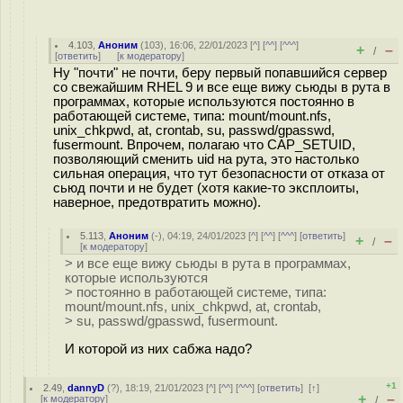
4.103
,
Аноним
(
103
), 16:06, 22/01/2023 [
^
] [
^^
] [
^^^
]
+
–
/
[
ответить
]
[
к модератору
]
Ну "почти" не почти, беру первый попавшийся сервер
со свежайшим RHEL 9 и все еще вижу сьюды в рута в
программах, которые используются постоянно в
работающей системе, типа: mount/mount.nfs,
unix_chkpwd, at, crontab, su, passwd/gpasswd,
fusermount. Впрочем, полагаю что CAP_SETUID,
позволяющий сменить uid на рута, это настолько
сильная операция, что тут безопасности от отказа от
сьюд почти и не будет (хотя какие-то эксплоиты,
наверное, предотвратить можно).
5.113
,
Аноним
(
-
), 04:19, 24/01/2023 [
^
] [
^^
] [
^^^
] [
ответить
]
+
–
/
[
к модератору
]
> и все еще вижу сьюды в рута в программах,
которые используются
> постоянно в работающей системе, типа:
mount/mount.nfs, unix_chkpwd, at, crontab,
> su, passwd/gpasswd, fusermount.
И которой из них сабжа надо?
+1
2.49
,
dannyD
(
?
), 18:19, 21/01/2023 [
^
] [
^^
] [
^^^
] [
ответить
]
[
↑
]
+
–
[
к модератору
]
/