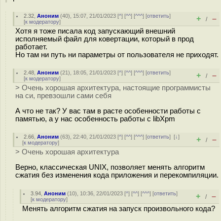
2.32
,
Аноним
(
40
), 15:07, 21/01/2023 [
^
] [
^^
] [
^^^
] [
ответить
]
+
–
/
[
к модератору
]
Хотя я тоже писала код запускающий внешний
исполняемый файл для ковертации, который в прод
работает.
Но там ни путь ни параметры от пользователя не приходят.
2.48
,
Аноним
(
21
), 18:05, 21/01/2023 [
^
] [
^^
] [
^^^
] [
ответить
]
+
–
/
[
к модератору
]
> Очень хорошая архитектура, настоящие программисты
на си, превзошли сами себя
А что не так? У вас там в расте особенности работы с
памятью, а у нас особенность работы с libXpm
2.66
,
Аноним
(
63
), 22:40, 21/01/2023 [
^
] [
^^
] [
^^^
] [
ответить
]
[
↓
]
+
–
/
[
к модератору
]
> Очень хорошая архитектура
Верно, классическая UNIX, позволяет менять алгоритм
сжатия без изменения кода приложения и перекомпиляции.
3.94
,
Аноним
(
10
), 10:36, 22/01/2023 [
^
] [
^^
] [
^^^
] [
ответить
]
+
–
/
[
к модератору
]
Менять алгоритм сжатия на запуск произвольного кода?