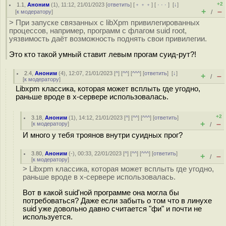
+2
1.1
,
Аноним
(
1
), 11:12, 21/01/2023 [
ответить
] [
﹢﹢﹢
] [
· · ·
]
[
↓
]
+
–
[
к модератору
]
/
> При запуске связанных с libXpm привилегированных
процессов, например, программ с флагом suid root,
уязвимость даёт возможность поднять свои привилегии.
Это кто такой умный ставит левым прогам суид-рут?!
2.4
,
Аноним
(
4
), 12:07, 21/01/2023 [
^
] [
^^
] [
^^^
] [
ответить
]
[
↓
]
+
–
/
[
к модератору
]
Libxpm классика, которая может всплыть где угодно,
раньше вроде в x-сервере использовалась.
+2
3.18
,
Аноним
(
1
), 14:12, 21/01/2023 [
^
] [
^^
] [
^^^
] [
ответить
]
+
–
[
к модератору
]
/
И много у тебя троянов внутри суидных прог?
3.80
,
Аноним
(
-
), 00:33, 22/01/2023 [
^
] [
^^
] [
^^^
] [
ответить
]
+
–
/
[
к модератору
]
> Libxpm классика, которая может всплыть где угодно,
раньше вроде в x-сервере использовалась.
Вот в какой suid'ной программе она могла бы
потребоваться? Даже если забыть о том что в линухе
suid уже довольно давно считается "фи" и почти не
используется.