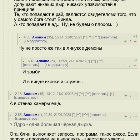
допущают никаких дыр, никаких уязвимостей в
принципе.
Те, кто попадают в рай, являются свидетелями того, что
у самого бога стоит Винда.
А кто попадает в ад... Ну, не будем о плохом. =)
+3
4.35
,
Аноним
(
35
), 15:14, 21/01/2023 [
^
] [
^^
] [
^^^
] [
ответить
]
+
–
[
к модератору
]
/
Ну не просто же так в линуксе демоны
+4
5.46
,
Admino
(
ok
), 17:59, 21/01/2023 [
^
] [
^^
] [
^^^
]
+
–
[
ответить
]
[
к модератору
]
/
И зомби.
И в винде иконки и службы.
2.15
,
Аноним
(
15
), 13:12, 21/01/2023 [
^
] [
^^
] [
^^^
] [
ответить
]
[
↑
]
+
–
/
[
к модератору
]
А в стенах камеры ещё.
2.65
,
Аноним
(
-
), 22:39, 21/01/2023 [
^
] [
^^
] [
^^^
] [
ответить
]
+
–
/
[
к модератору
]
> Ядро - одна большая чёрная дырка.
Ога, блин, выполняет запросы программ, такое сякое. Если
запросы программ не выполнять - знаете как хакеры