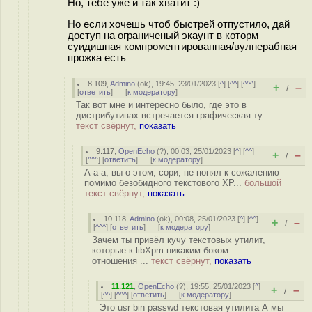
Но, тебе уже и так хватит :)
Но если хочешь чтоб быстрей отпустило, дай
доступ на ограниченый экаунт в которм
суидишная компроментированная/вулнерабная
прожка есть
8.109
,
Admino
(
ok
), 19:45, 23/01/2023 [
^
] [
^^
] [
^^^
]
+
–
/
[
ответить
]
[
к модератору
]
Так вот мне и интересно было, где это в
дистрибутивах встречается графическая ту...
текст свёрнут,
показать
9.117
,
OpenEcho
(
?
), 00:03, 25/01/2023 [
^
] [
^^
]
+
–
/
[
^^^
] [
ответить
]
[
к модератору
]
А-а-а, вы о этом, сори, не понял к сожалению
помимо безобидного текстового XP...
большой
текст свёрнут,
показать
10.118
,
Admino
(
ok
), 00:08, 25/01/2023 [
^
] [
^^
]
+
–
/
[
^^^
] [
ответить
]
[
к модератору
]
Зачем ты привёл кучу текстовых утилит,
которые к libXpm никаким боком
отношения ...
текст свёрнут,
показать
11.121
,
OpenEcho
(
?
), 19:55, 25/01/2023 [
^
]
+
–
/
[
^^
] [
^^^
] [
ответить
]
[
к модератору
]
Это usr bin passwd текстовая утилита А мы