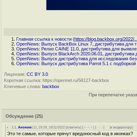
Главная ссылка к новости (
https://blog.backbox.org/2022/..
OpenNews: Выпуск BackBox Linux 7, дистрибутива для 
OpenNews: Релиз CAINE 11.0, дистрибутива для выявл
OpenNews: Выпуск BlackArch 2020.06.01, дистрибутива 
OpenNews: Выпуск дистрибутива для исследования безоп
OpenNews: Выпуск дистрибутива Parrot 5.1 с подборкой
Лицензия:
CC BY 3.0
Короткая ссылка: https://opennet.ru/58127-backbox
Ключевые слова:
backbox
При перепечатке указа
Обсуждение
(25)
1.1
,
Аноним
(
1
), 19:29, 16/11/2022 [
ответить
] [
﹢﹢﹢
] [
· · ·
]
[
к модератору
]
Это те самые, которые прячут вредоносный код в иконках?