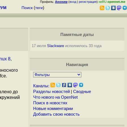
Профиль:
Аноним
(
вход
|
регистрация
)
неRU
opennet.me
РУМ
Поиск
(
теги
)
Памятные даты
17 июля
Slackware
исполнилось 33 года
nux 8
,
Навигация
оносного
fce.
Каналы:
влено до
Разделы новостей
|
Сводные
окружений
Что нового на OpenNet
Поиск в новостях
Новые комментарии
Добавить свою новость