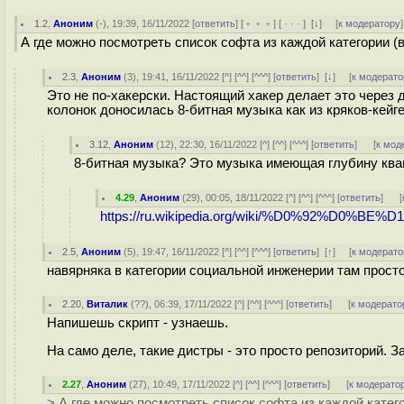
1.2
,
Аноним
(
-
), 19:39, 16/11/2022 [
ответить
] [
﹢﹢﹢
] [
· · ·
]
[
↓
] [
к модератору
]
А где можно посмотреть список софта из каждой категории (в
2.3
,
Аноним
(
3
), 19:41, 16/11/2022 [
^
] [
^^
] [
^^^
] [
ответить
]
[
↓
] [
к модерато
Это не по-хакерски. Настоящий хакер делает это через 
колонок доносилась 8-битная музыка как из кряков-кейге
3.12
,
Аноним
(
12
), 22:30, 16/11/2022 [
^
] [
^^
] [
^^^
] [
ответить
]
[
к мод
8-битная музыка? Это музыка имеющая глубину ква
4.29
,
Аноним
(
29
), 00:05, 18/11/2022 [
^
] [
^^
] [
^^^
] [
ответить
]
[
https://ru.wikipedia.org/wiki/%D0%92%D0%BE%D
2.5
,
Аноним
(
5
), 19:47, 16/11/2022 [
^
] [
^^
] [
^^^
] [
ответить
]
[
↑
] [
к модерато
навярняка в категории социальной инженерии там просто
2.20
,
Виталик
(
??
), 06:39, 17/11/2022 [
^
] [
^^
] [
^^^
] [
ответить
]
[
к модерато
Напишешь скрипт - узнаешь.
На само деле, такие дистры - это просто репозиторий. З
2.27
,
Аноним
(
27
), 10:49, 17/11/2022 [
^
] [
^^
] [
^^^
] [
ответить
]
[
к модерато
> А где можно посмотреть список софта из каждой катего