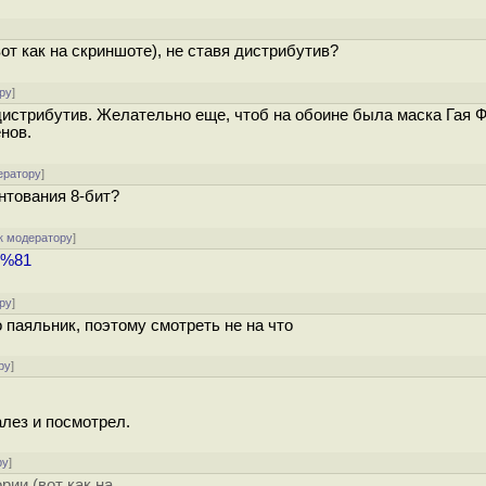
от как на скриншоте), не ставя дистрибутив?
ру
]
дистрибутив. Желательно еще, чтоб на обоине была маска Гая Ф
нов.
ератору
]
нтования 8-бит?
к модератору
]
1%81
ру
]
 паяльник, поэтому смотреть не на что
ру
]
алез и посмотрел.
ру
]
рии (вот как на