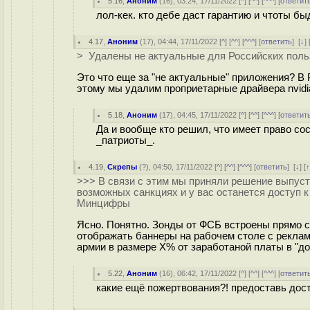
5.16
,
Аноним
(
16
), 03:24, 17/11/2022 [
^
] [
^^
] [
^^^
] [
ответит
лол-кек. кто дебе даст гарантию и чтоты б
4.17
,
Аноним
(
17
), 04:44, 17/11/2022 [
^
] [
^^
] [
^^^
] [
ответить
]
[
↓
] 
> Удалены не актуальные для Российских поль
Это что еще за "не актуальные" приложения? В
этому мы удалим проприетарные драйвера nvidi
5.18
,
Аноним
(
17
), 04:45, 17/11/2022 [
^
] [
^^
] [
^^^
] [
ответит
Да и вообще кто решил, что имеет право со
_патриоты_.
4.19
,
Скрепы
(
?
), 04:50, 17/11/2022 [
^
] [
^^
] [
^^^
] [
ответить
]
[
↓
] [
>>> В связи с этим мы приняли решение выпусти
возможных санкциях и у вас останется доступ 
Минцифры
Ясно. Понятно. Зонды от ФСБ встроены прямо с
отображать баннеры на рабочем столе с реклам
армии в размере X% от заработаной платы в "д
5.22
,
Аноним
(
16
), 06:42, 17/11/2022 [
^
] [
^^
] [
^^^
] [
ответит
какие ещё пожертвования?! предоставь дост