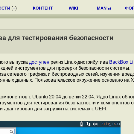
ОСТИ
(
+
)
КОНТЕНТ
WIKI
MAN'ы
ФО
ва для тестирования безопасности
лого выпуска
доступен
релиз Linux-дистрибутива
BackBox Li
екцией инструментов для проверки безопасности системы,
иза сетевого трафика и беспроводных сетей, изучения вред
янных данных. Пользовательское окружение основано на X
мпонентов с Ubuntu 20.04 до ветки 22.04. Ядро Linux обно
струментов для тестирования безопасности и компонентов 
и адаптирован для загрузки на системах с UEFI.