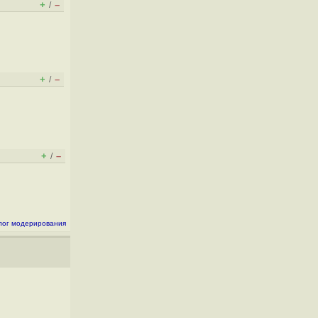
+
–
/
+
–
/
+
–
/
лог модерирования