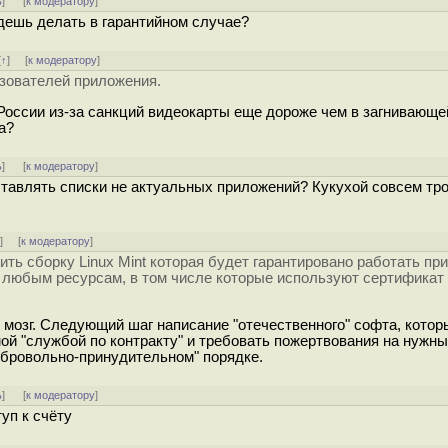
ь
]
[
к модератору
]
ыдешь делать в гарантийном случае?
[
↑
] [
к модератору
]
зователей приложения.
 России из-за санкций видеокарты еще дороже чем в загнивающе
a?
ь
]
[
к модератору
]
ставлять списки не актуальных приложений? Кукухой совсем тр
↑
] [
к модератору
]
ть сборку Linux Mint которая будет гарантировано работать пр
к любым ресурсам, в том числе которые используют сертификат 
 мозг. Следующий шаг написание "отечественного" софта, котор
ой "службой по контракту" и требовать пожертвования на нужны
обровольно-принудительном" порядке.
ь
]
[
к модератору
]
уп к счёту