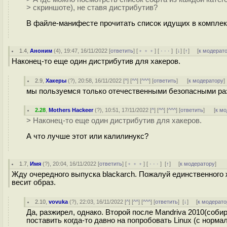
> скриншоте), не ставя дистрибутив?
В файле-манифесте прочитать список идущих в комплек
1.4
,
Аноним
(
4
), 19:47, 16/11/2022 [
ответить
] [
﹢﹢﹢
] [
· · ·
]
[
↓
] [
↑
] [
к модерат
Наконец-то еще один дистрибутив для хакеров.
2.9
,
Хакеры
(
?
), 20:58, 16/11/2022 [
^
] [
^^
] [
^^^
] [
ответить
]
[
к модератору
]
мы пользуемся только отечественными безопасными раз
2.28
,
Mothers Hackeer
(
?
), 10:51, 17/11/2022 [
^
] [
^^
] [
^^^
] [
ответить
]
[
к м
> Наконец-то еще один дистрибутив для хакеров.
А что лучше этот или калилинукс?
1.7
,
Имя
(
?
), 20:04, 16/11/2022 [
ответить
] [
﹢﹢﹢
] [
· · ·
]
[
↑
] [
к модератору
]
Жду очередного выпуска blackarch. Пожалуй единственного ж
весит образ.
2.10
,
vovuka
(
?
), 22:03, 16/11/2022 [
^
] [
^^
] [
^^^
] [
ответить
]
[
↓
] [
к модерато
Да, разжирел, однако. Второй после Mandriva 2010(соб
поставить когда-то давно на попробовать Linux (с норма