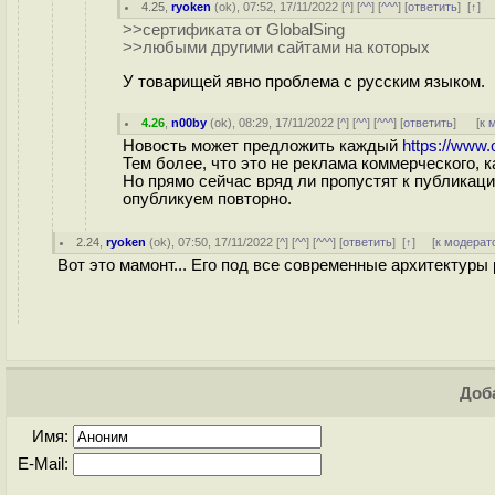
4.25
,
ryoken
(
ok
), 07:52, 17/11/2022 [
^
] [
^^
] [
^^^
] [
ответить
]
[
↑
] 
>>сертификата от GlobalSing
>>любыми другими сайтами на которых
У товарищей явно проблема с русским языком.
4.26
,
n00by
(
ok
), 08:29, 17/11/2022 [
^
] [
^^
] [
^^^
] [
ответить
]
[
к 
Новость может предложить каждый
https://www
Тем более, что это не реклама коммерческого,
Но прямо сейчас вряд ли пропустят к публикаци
опубликуем повторно.
2.24
,
ryoken
(
ok
), 07:50, 17/11/2022 [
^
] [
^^
] [
^^^
] [
ответить
]
[
↑
] [
к модерат
Вот это мамонт... Его под все современные архитектуры
Доба
Имя:
E-Mail: