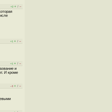
+
–
/
+2
которая
числе
+
–
/
+1
+
–
/
+1
азвание и
т. И кроме
+
–
/
–3
невыми