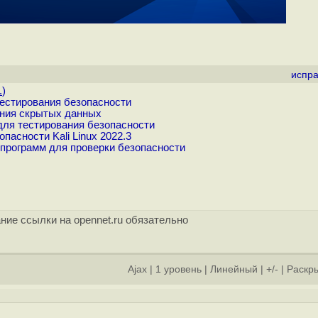
испра
.
)
тестирования безопасности
ения скрытых данных
для тестирования безопасности
асности Kali Linux 2022.3
 программ для проверки безопасности
ние ссылки на opennet.ru обязательно
Ajax
|
1 уровень
|
Линейный
|
+/-
|
Раскры