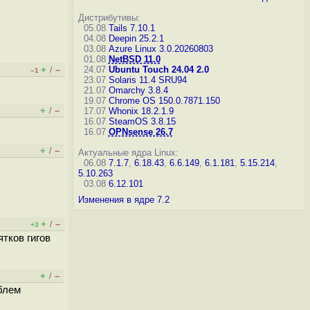
Дистрибутивы:
05.08
Tails 7.10.1
04.08
Deepin 25.2.1
03.08
Azure Linux 3.0.20260803
01.08
NetBSD 11.0
+
–
24.07
Ubuntu Touch 24.04 2.0
/
–1
23.07
Solaris 11.4 SRU94
21.07
Omarchy 3.8.4
19.07
Chrome OS 150.0.7871.150
+
–
/
17.07
Whonix 18.2.1.9
16.07
SteamOS 3.8.15
16.07
OPNsense 26.7
+
–
/
Актуальные ядра Linux:
06.08
7.1.7
,
6.18.43
,
6.6.149
,
6.1.181
,
5.15.214
,
5.10.263
03.08
6.12.101
Изменения в ядре 7.2
+
–
/
+3
тков гигов
+
–
/
блем