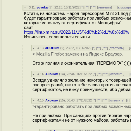
3.11
,
vovuka
(
?
), 22:13, 16/11/2022 [
^
] [
^^
] [
^^^
] [
ответить
]
[
к модер
Кстати, из новостей. Народ пересобрал Mint 21 под р
будет гарантировано работать при любых возможных
которые используют сертификат от Минцифры".
сайт
https://linuxmint.su/2022/11/15/%d0%b2%d1%8b%d0%
Извиняюсь, если нельзя ссылки.
4.13
,
аНОНИМ
(
?
), 23:32, 16/11/2022 [
^
] [
^^
] [
^^^
] [
ответить
]
[
> Mozilla Firefox заменен на Яндекс Браузер.
Это ж полная и окончательная "ПЕРЕМОГА" :))))
4.14
,
Аноним
(
14
), 23:44, 16/11/2022 [
^
] [
^^
] [
^^^
] [
ответить
]
[
Всегда удивляло желание некоторых товарищей 
распространяй, никто тебе слова против не скаж
сертификатов, не вижу преймуществ, ибо дебиан
4.15
,
Аноним
(
15
), 00:43, 17/11/2022 [
^
] [
^^
] [
^^^
] [
ответить
]
[
↓
]
>гарантировано работать при любых возможных
Не при любых. При санкциях против "врагов нар
сертификатами не от нужного майора, работать 