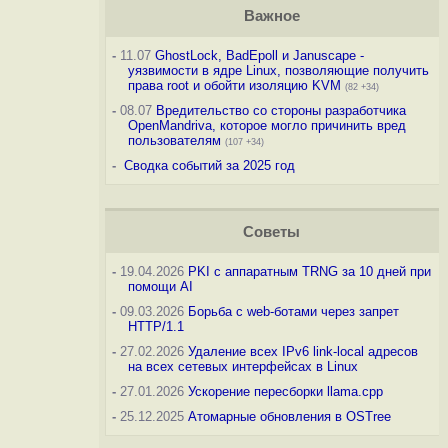
Важное
-
11.07
GhostLock, BadEpoll и Januscape -
уязвимости в ядре Linux, позволяющие получить
права root и обойти изоляцию KVM
(82 +34)
-
08.07
Вредительство со стороны разработчика
OpenMandriva, которое могло причинить вред
пользователям
(107 +34)
-
Сводка событий за 2025 год
Советы
-
19.04.2026
PKI с аппаратным TRNG за 10 дней при
помощи AI
-
09.03.2026
Борьба с web-ботами через запрет
HTTP/1.1
-
27.02.2026
Удаление всех IPv6 link-local адресов
на всех сетевых интерфейсах в Linux
-
27.01.2026
Ускорение пересборки llama.cpp
-
25.12.2025
Атомарные обновления в OSTree