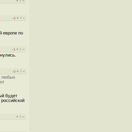
+
–
/
+
–
/
–2
й европе по
+
–
/
–1
онулись.
+
–
/
–2
и любых
от
ый будет
 российской
+
–
/