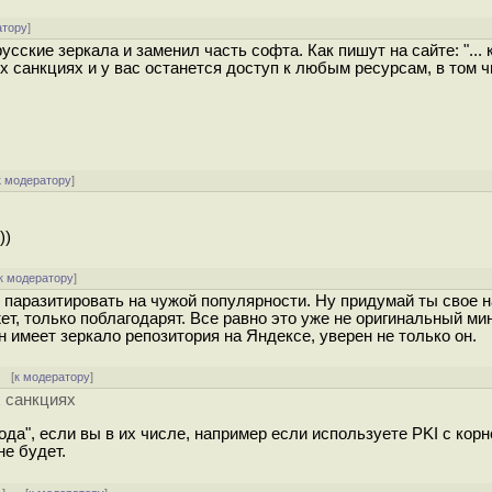
атору
]
усские зеркала и заменил часть софта. Как пишут на сайте: "... 
 санкциях и у вас останется доступ к любым ресурсам, в том 
к модератору
]
))
к модератору
]
паразитировать на чужой популярности. Ну придумай ты свое н
ет, только поблагодарят. Все равно это уже не оригинальный мин
 имеет зеркало репозитория на Яндексе, уверен не только он.
 [
к модератору
]
 санкциях
ода", если вы в их числе, например если используете PKI с кор
не будет.