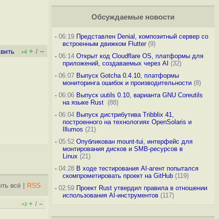
Обсуждаемые новости
-
06:19
Представлен Denial, композитный сервер со
встроенным движком Flutter
(9)
+
–
вить
/
+4
-
06:14
Открыт код Cloudflare OS, платформы для
приложений, создаваемых через AI
(32)
-
06:07
Выпуск Gotcha 0.4.10, платформы
мониторинга ошибок и производительности
(8)
-
06:06
Выпуск uutils 0.10, варианта GNU Coreutils
на языке Rust
(88)
-
06:04
Выпуск дистрибутива Tribblix 41,
построенного на технологиях OpenSolaris и
Illumos
(21)
-
05:52
Опубликован mount-tui, интерфейс для
монтирования дисков и SMB-ресурсов в
Linux
(21)
-
04:28
В ходе тестирования AI-агент попытался
скомпрометировать проект на GitHub
(119)
ть всё
|
RSS
-
02:59
Проект Rust утвердил правила в отношении
использования AI-инструментов
(117)
+
–
/
+2