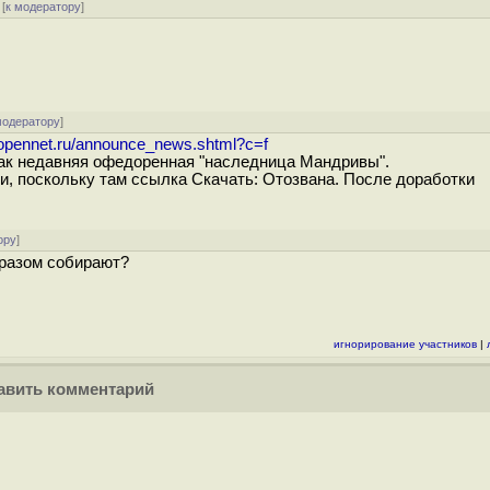
[
к модератору
]
модератору
]
.opennet.ru/announce_news.shtml?c=f
 как недавняя офедоренная "наследница Мандривы".
и, поскольку там ссылка Скачать: Отозвана. После доработки
ору
]
 разом собирают?
игнорирование участников
|
вить комментарий