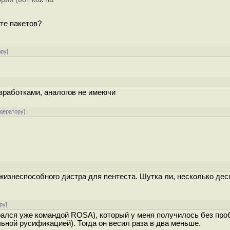
те пакетов?
ору
]
работками, аналогов не имеючи
одератору
]
изнеспособного дистра для пентеста. Шутка ли, несколько деся
ру
]
ирался уже командой ROSA), который у меня получилось без про
льной русификацией). Тогда он весил раза в два меньше.