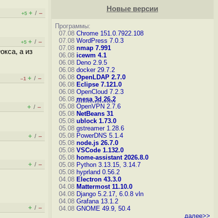
Новые версии
+
–
/
+5
Программы:
07.08
Chrome 151.0.7922.108
07.08
WordPress 7.0.3
+
–
/
+5
07.08
nmap 7.991
окса, а из
06.08
icewm 4.1
06.08
Deno 2.9.5
06.08
docker 29.7.2
06.08
OpenLDAP 2.7.0
+
–
/
–1
06.08
Eclipse 7.121.0
06.08
OpenCloud 7.2.3
06.08
mesa 3d 26.2
05.08
OpenVPN 2.7.6
+
–
/
05.08
NetBeans 31
05.08
ublock 1.73.0
05.08
gstreamer 1.28.6
05.08
PowerDNS 5.1.4
+
–
/
05.08
node.js 26.7.0
05.08
VSCode 1.132.0
05.08
home-assistant 2026.8.0
+
–
/
05.08
Python 3.13.15, 3.14.7
05.08
hyprland 0.56.2
04.08
Electron 43.3.0
04.08
Mattermost 11.10.0
04.08
Django 5.2.17, 6.0.8
vln
04.08
Grafana 13.1.2
+
–
/
04.08
GNOME 49.9, 50.4
далее>>