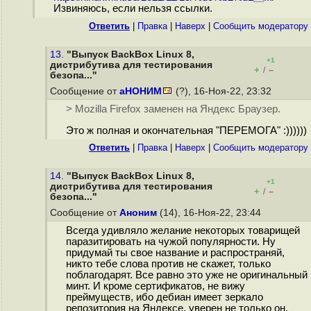
Извиняюсь, если нельзя ссылки.
Ответить
|
Правка
|
Наверх
|
Cообщить модератору
13.
"Выпуск BackBox Linux 8,
+1
дистрибутива для тестирования
+
–
/
безопа..."
Сообщение от
аНОНИМ
(?), 16-Ноя-22, 23:32
> Mozilla Firefox заменен на Яндекс Браузер.
Это ж полная и окончательная "ПЕРЕМОГА" :))))))
Ответить
|
Правка
|
Наверх
|
Cообщить модератору
14.
"Выпуск BackBox Linux 8,
+1
дистрибутива для тестирования
+
–
/
безопа..."
Сообщение от
Аноним
(14), 16-Ноя-22, 23:44
Всегда удивляло желание некоторых товарищей
паразитировать на чужой популярности. Ну
придумай ты свое название и распространяй,
никто тебе слова против не скажет, только
поблагодарят. Все равно это уже не оригинальный
минт. И кроме сертификатов, не вижу
преймуществ, ибо дебиан имеет зеркало
репозитория на Яндексе, уверен не только он.