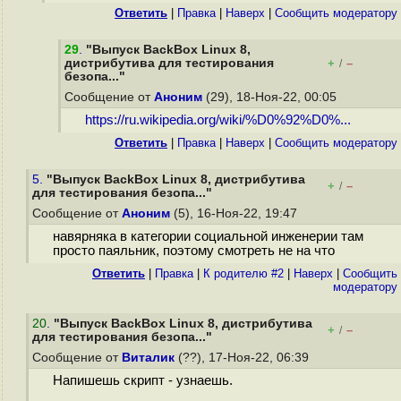
Ответить
|
Правка
|
Наверх
|
Cообщить модератору
29
.
"Выпуск BackBox Linux 8,
дистрибутива для тестирования
+
–
/
безопа..."
Сообщение от
Аноним
(29), 18-Ноя-22, 00:05
https://ru.wikipedia.org/wiki/%D0%92%D0%...
Ответить
|
Правка
|
Наверх
|
Cообщить модератору
5.
"Выпуск BackBox Linux 8, дистрибутива
+
–
/
для тестирования безопа..."
Сообщение от
Аноним
(5), 16-Ноя-22, 19:47
навярняка в категории социальной инженерии там
просто паяльник, поэтому смотреть не на что
Ответить
|
Правка
|
К родителю #2
|
Наверх
|
Cообщить
модератору
20
.
"Выпуск BackBox Linux 8, дистрибутива
+
–
/
для тестирования безопа..."
Сообщение от
Виталик
(??), 17-Ноя-22, 06:39
Напишешь скрипт - узнаешь.