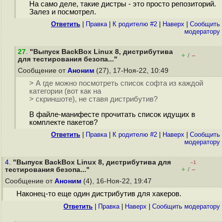
На само деле, такие дистры - это просто репозиторий.
Залез и посмотрел.
Ответить
|
Правка
|
К родителю #2
|
Наверх
|
Cообщить
модератору
27
.
"Выпуск BackBox Linux 8, дистрибутива
+
–
/
для тестирования безопа..."
Сообщение от
Аноним
(27), 17-Ноя-22, 10:49
> А где можно посмотреть список софта из каждой
категории (вот как на
> скриншоте), не ставя дистрибутив?
В файле-манифесте прочитать список идущих в
комплекте пакетов?
Ответить
|
Правка
|
К родителю #2
|
Наверх
|
Cообщить
модератору
4.
"Выпуск BackBox Linux 8, дистрибутива для
–1
+
–
тестирования безопа..."
/
Сообщение от
Аноним
(4), 16-Ноя-22, 19:47
Наконец-то еще один дистрибутив для хакеров.
Ответить
|
Правка
|
Наверх
|
Cообщить модератору