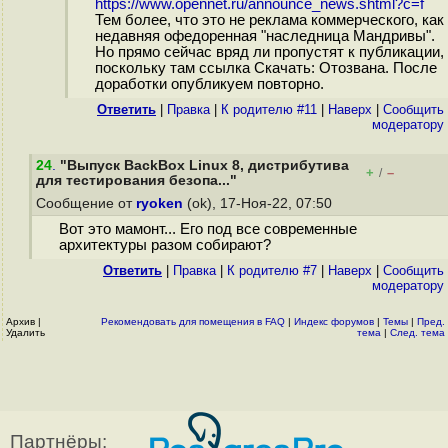
https://www.opennet.ru/announce_news.shtml?c=f
Тем более, что это не реклама коммерческого, как
недавняя офедоренная "наследница Мандривы".
Но прямо сейчас вряд ли пропустят к публикации,
поскольку там ссылка Скачать: Отозвана. После
доработки опубликуем повторно.
Ответить
|
Правка
|
К родителю #11
|
Наверх
|
Cообщить
модератору
24
.
"Выпуск BackBox Linux 8, дистрибутива
+
–
/
для тестирования безопа..."
Сообщение от
ryoken
(ok), 17-Ноя-22, 07:50
Вот это мамонт... Его под все современные
архитектуры разом собирают?
Ответить
|
Правка
|
К родителю #7
|
Наверх
|
Cообщить
модератору
Архив
|
Рекомендовать для помещения в FAQ
|
Индекс форумов
|
Темы
|
Пред.
Удалить
тема
|
След. тема
Партнёры: