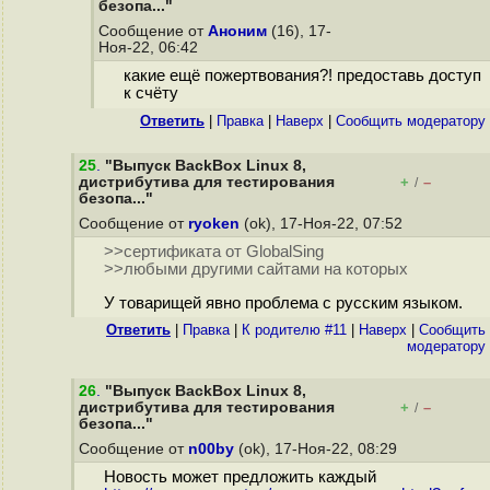
безопа..."
Сообщение от
Аноним
(16), 17-
Ноя-22, 06:42
какие ещё пожертвования?! предоставь доступ
к счёту
Ответить
|
Правка
|
Наверх
|
Cообщить модератору
25
.
"Выпуск BackBox Linux 8,
дистрибутива для тестирования
+
–
/
безопа..."
Сообщение от
ryoken
(ok), 17-Ноя-22, 07:52
>>сертификата от GlobalSing
>>любыми другими сайтами на которых
У товарищей явно проблема с русским языком.
Ответить
|
Правка
|
К родителю #11
|
Наверх
|
Cообщить
модератору
26
.
"Выпуск BackBox Linux 8,
дистрибутива для тестирования
+
–
/
безопа..."
Сообщение от
n00by
(ok), 17-Ноя-22, 08:29
Новость может предложить каждый