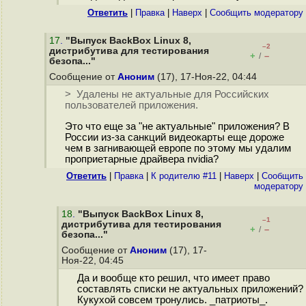
Ответить
|
Правка
|
Наверх
|
Cообщить модератору
17
.
"Выпуск BackBox Linux 8,
–2
дистрибутива для тестирования
+
–
/
безопа..."
Сообщение от
Аноним
(17), 17-Ноя-22, 04:44
> Удалены не актуальные для Российских
пользователей приложения.
Это что еще за "не актуальные" приложения? В
России из-за санкций видеокарты еще дороже
чем в загнивающей европе по этому мы удалим
проприетарные драйвера nvidia?
Ответить
|
Правка
|
К родителю #11
|
Наверх
|
Cообщить
модератору
18
.
"Выпуск BackBox Linux 8,
–1
дистрибутива для тестирования
+
–
/
безопа..."
Сообщение от
Аноним
(17), 17-
Ноя-22, 04:45
Да и вообще кто решил, что имеет право
составлять списки не актуальных приложений?
Кукухой совсем тронулись. _патриоты_.