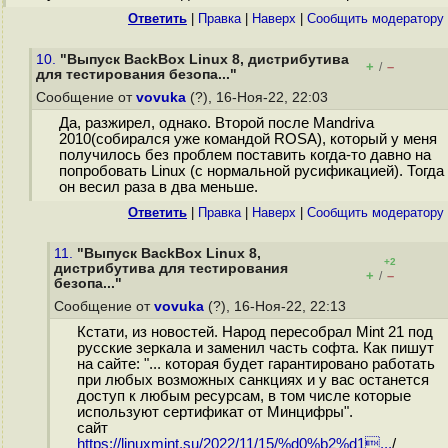
Ответить
|
Правка
|
Наверх
|
Cообщить модератору
10.
"Выпуск BackBox Linux 8, дистрибутива
+
–
/
для тестирования безопа..."
Сообщение от
vovuka
(?), 16-Ноя-22, 22:03
Да, разжирел, однако. Второй после Mandriva
2010(собирался уже командой ROSA), который у меня
получилось без проблем поставить когда-то давно на
попробовать Linux (с нормальной русификацией). Тогда
он весил раза в два меньше.
Ответить
|
Правка
|
Наверх
|
Cообщить модератору
11.
"Выпуск BackBox Linux 8,
+2
дистрибутива для тестирования
+
–
/
безопа..."
Сообщение от
vovuka
(?), 16-Ноя-22, 22:13
Кстати, из новостей. Народ пересобрал Mint 21 под
русские зеркала и заменил часть софта. Как пишут
на сайте: "... которая будет гарантировано работать
при любых возможных санкциях и у вас останется
доступ к любым ресурсам, в том числе которые
используют сертификат от Минцифры".
сайт
https://linuxmint.su/2022/11/15/%d0%b2%d1...
/