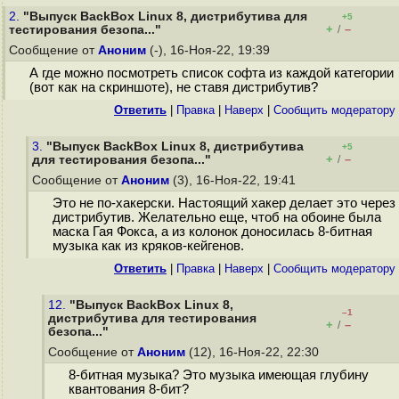
2.
"Выпуск BackBox Linux 8, дистрибутива для
+5
+
–
тестирования безопа..."
/
Сообщение от
Аноним
(-), 16-Ноя-22, 19:39
А где можно посмотреть список софта из каждой категории
(вот как на скриншоте), не ставя дистрибутив?
Ответить
|
Правка
|
Наверх
|
Cообщить модератору
3.
"Выпуск BackBox Linux 8, дистрибутива
+5
+
–
для тестирования безопа..."
/
Сообщение от
Аноним
(3), 16-Ноя-22, 19:41
Это не по-хакерски. Настоящий хакер делает это через
дистрибутив. Желательно еще, чтоб на обоине была
маска Гая Фокса, а из колонок доносилась 8-битная
музыка как из кряков-кейгенов.
Ответить
|
Правка
|
Наверх
|
Cообщить модератору
12.
"Выпуск BackBox Linux 8,
–1
дистрибутива для тестирования
+
–
/
безопа..."
Сообщение от
Аноним
(12), 16-Ноя-22, 22:30
8-битная музыка? Это музыка имеющая глубину
квантования 8-бит?