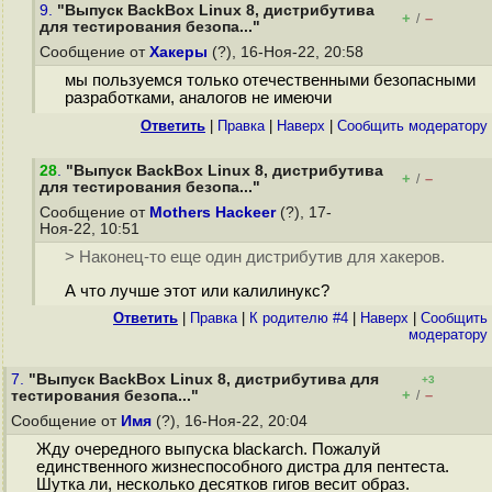
9.
"Выпуск BackBox Linux 8, дистрибутива
+
–
/
для тестирования безопа..."
Сообщение от
Хакеры
(?), 16-Ноя-22, 20:58
мы пользуемся только отечественными безопасными
разработками, аналогов не имеючи
Ответить
|
Правка
|
Наверх
|
Cообщить модератору
28
.
"Выпуск BackBox Linux 8, дистрибутива
+
–
/
для тестирования безопа..."
Сообщение от
Mothers Hackeer
(?), 17-
Ноя-22, 10:51
> Наконец-то еще один дистрибутив для хакеров.
А что лучше этот или калилинукс?
Ответить
|
Правка
|
К родителю #4
|
Наверх
|
Cообщить
модератору
7.
"Выпуск BackBox Linux 8, дистрибутива для
+3
+
–
тестирования безопа..."
/
Сообщение от
Имя
(?), 16-Ноя-22, 20:04
Жду очередного выпуска blackarch. Пожалуй
единственного жизнеспособного дистра для пентеста.
Шутка ли, несколько десятков гигов весит образ.