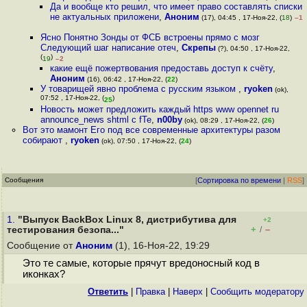
Да и вообще кто решил, что имеет право составлять списки
не актуальных приложени
,
Аноним
(17), 04:45 , 17-Ноя-22, (
18
)
–1
Ясно Понятно Зонды от ФСБ встроены прямо с мозг
Следующий шаг написание отеч
,
Скрепы
(?), 04:50 , 17-Ноя-22,
(
)
19
–2
какие ещё пожертвования предоставь доступ к счёту
,
Аноним
(16), 06:42 , 17-Ноя-22, (
22
)
У товарищей явно проблема с русским языком
,
ryoken
(ok),
07:52 , 17-Ноя-22, (
)
25
Новость может предложить каждый https www opennet ru
announce_news shtml c fТе
,
n00by
(ok), 08:29 , 17-Ноя-22, (
26
)
Вот это мамонт Его под все современные архитектуры разом
собирают
,
ryoken
(ok), 07:50 , 17-Ноя-22, (
24
)
Сообщения
[
Сортировка по времени
|
RSS
]
1.
"Выпуск BackBox Linux 8, дистрибутива для
+2
+
–
тестирования безопа..."
/
Сообщение от
Аноним
(1), 16-Ноя-22, 19:29
Это те самые, которые прячут вредоносный код в
иконках?
Ответить
|
Правка
|
Наверх
|
Cообщить модератору