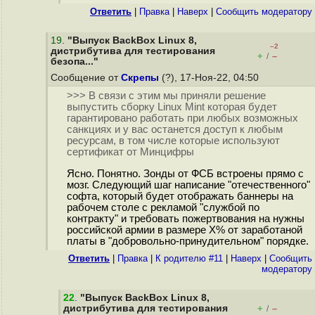
Ответить
|
Правка
|
Наверх
|
Cообщить модератору
19
.
"Выпуск BackBox Linux 8,
–2
дистрибутива для тестирования
+
–
/
безопа..."
Сообщение от
Скрепы
(?), 17-Ноя-22, 04:50
>>> В связи с этим мы приняли решение
выпустить сборку Linux Mint которая будет
гарантировано работать при любых возможных
санкциях и у вас останется доступ к любым
ресурсам, в том числе которые используют
сертификат от Минцифры
Ясно. Понятно. Зонды от ФСБ встроены прямо с
мозг. Следующий шаг написание "отечественного"
софта, который будет отображать баннеры на
рабочем столе с рекламой "службой по
контракту" и требовать пожертвования на нужны
российской армии в размере X% от заработаной
платы в "добровольно-принудительном" порядке.
Ответить
|
Правка
|
К родителю #11
|
Наверх
|
Cообщить
модератору
22
.
"Выпуск BackBox Linux 8,
дистрибутива для тестирования
+
–
/