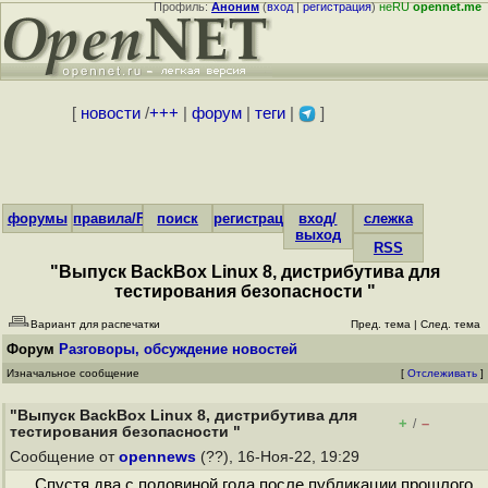
Профиль:
Аноним
(
вход
|
регистрация
)
неRU
opennet.me
[
новости
/
+++
|
форум
|
теги
|
]
форумы
правила/FAQ
поиск
регистрация
вход/
слежка
выход
RSS
"Выпуск BackBox Linux 8, дистрибутива для
тестирования безопасности "
Вариант для распечатки
Пред. тема
|
След. тема
Форум
Разговоры, обсуждение новостей
Изначальное сообщение
[
Отслеживать
]
"Выпуск BackBox Linux 8, дистрибутива для
+
–
/
тестирования безопасности "
Сообщение от
opennews
(??), 16-Ноя-22, 19:29
Спустя два с половиной года после публикации прошлого