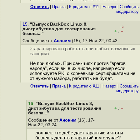
Ответить
|
Правка
|
К родителю #11
|
Наверх
|
Cообщить
модератору
15.
"Выпуск BackBox Linux 8,
–3
дистрибутива для тестирования
+
–
/
безопа..."
Сообщение от
Аноним
(15), 17-Ноя-22, 00:43
>гарантировано работать при любых возможных
санкциях
Не при любых. При санкциях против "врагов
народа", если вы в их числе, например если
используете PKI с корневыми сертификатами не
от нужного майора, работать не будет.
Ответить
|
Правка
|
К родителю #11
|
Наверх
|
Cообщить
модератору
16
.
"Выпуск BackBox Linux 8,
дистрибутива для тестирования
+
–
/
безопа..."
Сообщение от
Аноним
(16), 17-
Ноя-22, 03:24
лол-кек. кто дебе даст гарантию и чтоты
быдешь делать в гарантийном случае?