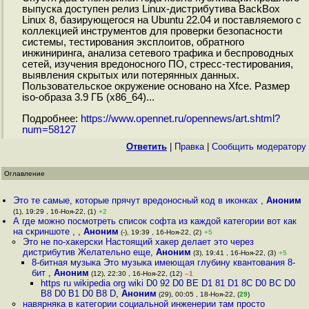
выпуска доступен релиз Linux-дистрибутива BackBox
Linux 8, базирующегося на Ubuntu 22.04 и поставляемого с
коллекцией инструментов для проверки безопасности
системы, тестирования эксплоитов, обратного
инжиниринга, анализа сетевого трафика и беспроводных
сетей, изучения вредоносного ПО, стресс-тестирования,
выявления скрытых или потерянных данных.
Пользовательское окружение основано на Xfce. Размер
iso-образа 3.9 ГБ (x86_64)...
Подробнее:
https://www.opennet.ru/opennews/art.shtml?
num=58127
Ответить
|
Правка
|
Cообщить модератору
Оглавление
Это те самые, которые прячут вредоносный код в иконках
,
Аноним
(1), 19:29 , 16-Ноя-22, (1)
+2
А где можно посмотреть список софта из каждой категории вот как
на скриншоте ,
,
Аноним
(-), 19:39 , 16-Ноя-22, (2)
+5
Это не по-хакерски Настоящий хакер делает это через
дистрибутив Желательно еще
,
Аноним
(3), 19:41 , 16-Ноя-22, (3)
+5
8-битная музыка Это музыка имеющая глубину квантования 8-
бит
,
Аноним
(12), 22:30 , 16-Ноя-22, (12)
–1
https ru wikipedia org wiki D0 92 D0 BE D1 81 D1 8C D0 BC D0
B8 D0 B1 D0 B8 D
,
Аноним
(29), 00:05 , 18-Ноя-22, (
29
)
навярняка в категории социальной инженерии там просто