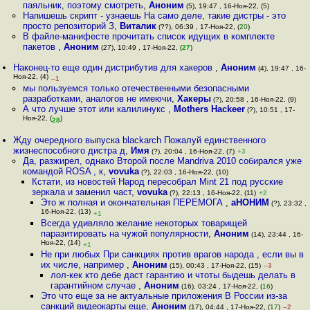
паяльник, поэтому смотреть
,
Аноним
(5), 19:47 , 16-Ноя-22, (5)
Напишешь скрипт - узнаешь На само деле, такие дистры - это
просто репозиторий З
,
Виталик
(??), 06:39 , 17-Ноя-22, (
20
)
В файле-манифесте прочитать список идущих в комплекте
пакетов
,
Аноним
(27), 10:49 , 17-Ноя-22, (
27
)
Наконец-то еще один дистрибутив для хакеров
,
Аноним
(4), 19:47 , 16-
Ноя-22, (4)
–1
мы пользуемся только отечественными безопасными
разработками, аналогов не имеючи
,
Хакеры
(?), 20:58 , 16-Ноя-22, (9)
А что лучше этот или калилинукс
,
Mothers Hackeer
(?), 10:51 , 17-
Ноя-22, (
)
28
Жду очередного выпуска blackarch Пожалуй единственного
жизнеспособного дистра д
,
Имя
(?), 20:04 , 16-Ноя-22, (7)
+3
Да, разжирел, однако Второй после Mandriva 2010 собирался уже
командой ROSA , к
,
vovuka
(?), 22:03 , 16-Ноя-22, (10)
Кстати, из новостей Народ пересобрал Mint 21 под русские
зеркала и заменил част
,
vovuka
(?), 22:13 , 16-Ноя-22, (11)
+2
Это ж полная и окончательная ПЕРЕМОГА
,
аНОНИМ
(?), 23:32 ,
16-Ноя-22, (13)
+1
Всегда удивляло желание некоторых товарищей
паразитировать на чужой популярности
,
Аноним
(14), 23:44 , 16-
Ноя-22, (14)
+1
Не при любых При санкциях против врагов народа , если вы в
их числе, например
,
Аноним
(15), 00:43 , 17-Ноя-22, (15)
–3
лол-кек кто дебе даст гарантию и чтоты быдешь делать в
гарантийном случае
,
Аноним
(16), 03:24 , 17-Ноя-22, (
16
)
Это что еще за не актуальные приложения В России из-за
санкций видеокарты еще
,
Аноним
(17), 04:44 , 17-Ноя-22, (
17
)
–2