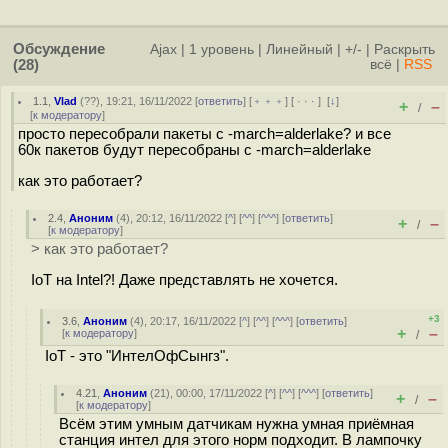
Обсуждение
Ajax
|
1 уровень
|
Линейный
|
+/-
|
Раскрыть
(28)
всё
|
RSS
1.1
,
Vlad
(
??
), 19:21, 16/11/2022 [
ответить
] [
﹢﹢﹢
] [
· · ·
]
[
↓
]
+
–
/
[
к модератору
]
просто пересобрали пакеты с -march=alderlake? и все
60к пакетов будут пересобраны с -march=alderlake
как это работает?
2.4
,
Аноним
(
4
), 20:12, 16/11/2022 [
^
] [
^^
] [
^^^
] [
ответить
]
+
–
/
[
к модератору
]
> как это работает?
IoT на Intel?! Даже представлять не хочется.
+3
3.6
,
Аноним
(
4
), 20:17, 16/11/2022 [
^
] [
^^
] [
^^^
] [
ответить
]
+
–
[
к модератору
]
/
IoT - это "ИнтелОфСынгз".
4.21
,
Аноним
(
21
), 00:00, 17/11/2022 [
^
] [
^^
] [
^^^
] [
ответить
]
+
–
/
[
к модератору
]
Всём этим умным датчикам нужна умная приёмная
станция интел для этого норм подходит. В лампочку