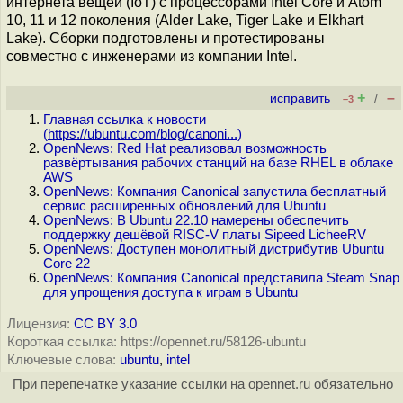
интернета вещей (IoT) с процессорами Intel Core и Atom
10, 11 и 12 поколения (Alder Lake, Tiger Lake и Elkhart
Lake). Сборки подготовлены и протестированы
совместно с инженерами из компании Intel.
+
–
исправить
/
–3
Главная ссылка к новости
(
https://ubuntu.com/blog/canoni...
)
OpenNews: Red Hat реализовал возможность
развёртывания рабочих станций на базе RHEL в облаке
AWS
OpenNews: Компания Canonical запустила бесплатный
сервис расширенных обновлений для Ubuntu
OpenNews: В Ubuntu 22.10 намерены обеспечить
поддержку дешёвой RISC-V платы Sipeed LicheeRV
OpenNews: Доступен монолитный дистрибутив Ubuntu
Core 22
OpenNews: Компания Canonical представила Steam Snap
для упрощения доступа к играм в Ubuntu
Лицензия:
CC BY 3.0
Короткая ссылка: https://opennet.ru/58126-ubuntu
Ключевые слова:
ubuntu
,
intel
При перепечатке указание ссылки на opennet.ru обязательно