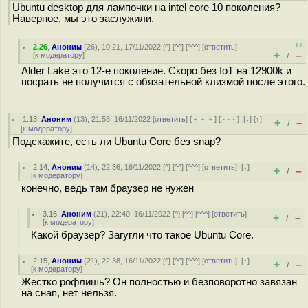
Ubuntu desktop для лампочки на intel core 10 поколения?
Наверное, мы это заслужили.
+2
2.26
,
Аноним
(
26
), 10:21, 17/11/2022 [
^
] [
^^
] [
^^^
] [
ответить
]
+
–
[
к модератору
]
/
Alder Lake это 12-е поколение. Скоро без IoT на 12900k и
посрать не получится с обязательной клизмой после этого.
1.13
,
Аноним
(
13
), 21:58, 16/11/2022 [
ответить
] [
﹢﹢﹢
] [
· · ·
]
[
↓
] [
↑
]
+
–
/
[
к модератору
]
Подскажите, есть ли Ubuntu Core без snap?
2.14
,
Аноним
(
14
), 22:36, 16/11/2022 [
^
] [
^^
] [
^^^
] [
ответить
]
[
↓
]
+
–
/
[
к модератору
]
конечно, ведь там браузер не нужен
3.16
,
Аноним
(
21
), 22:40, 16/11/2022 [
^
] [
^^
] [
^^^
] [
ответить
]
+
–
/
[
к модератору
]
Какой браузер? Загугли что такое Ubuntu Core.
2.15
,
Аноним
(
21
), 22:38, 16/11/2022 [
^
] [
^^
] [
^^^
] [
ответить
]
[
↑
]
+
–
/
[
к модератору
]
Жестко рофлишь? Он полностью и безповоротно завязан
на снап, нет нельзя.