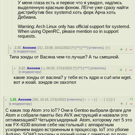
У меня глаза есть и первое что я увидел, надпись
выделенную красным фоном. ЛЕгче уже сразу найти
дистрибутив бех systemd хоть форк Арча хоть
Дебиана.
Warning: Arch Linux only has official support for systemd.
When using OpenRC, please mention so in support
requests.
2.20
,
Аноним
(
21
), 23:58, 16/11/2022 [
^
] [
^^
] [
^^^
] [
ответить
]
[
↑
]
+
–
/
[
к модератору
]
Типа зонды от Васяна чем-то лучше? А ты смешной.
3.22
,
Аноним
(
-
), 00:02, 17/11/2022 [
^
] [
^^
] [
^^^
] [
ответить
]
+
–
/
[
к модератору
]
какие зонды от васяна? у тебя есть ядро и curl или wget.
вот и юзай. зондов он захотел
+1
1.25
,
Аноним
(
26
), 10:19, 17/11/2022 [
ответить
] [
﹢﹢﹢
] [
· · ·
]
[
↓
] [
↑
]
+
–
[
к модератору
]
/
С каких пор Atom это IoT? Они в Gentoo выбрали флаги для
Atom и собрали пакеты без AVX инструкций и назвали это
оптимизацией? Четырехъядерный Atom, которому лет 5 это
как FX-4100 вполне себе настольный с аппаратным
ускорением видео встроенным в процессор. IoT это убогие
Arduino, SOHO роутеры и прочий шлак с памятью до полу