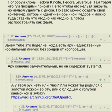
Попробуй клоны Fedora Kinoite, Fedora Silverblue. Там трабл
что гуй гвоздями прибит) Не то чтобы его нельзя закрыть,
но нельзя удалить с диска. Но зато можно создать свой
контейнер, который идентичен обычной Федоре и можно
туда ставить что угодно как угодно, а потом
распространять как файл.
–1
1.17
,
Аноним
(
17
), 22:47, 16/11/2022 [
ответить
] [
﹢﹢﹢
] [
· · ·
]
[
↓
] [
↑
]
+
–
[
к модератору
]
/
Зачем тебе это поделие, когда есть арч - единственный
нормальный линукс без зондов от корпораций.
2.18
,
Аноним
(
18
), 23:34, 16/11/2022 [
^
] [
^^
] [
^^^
] [
ответить
]
[
↓
]
+
–
/
[
к модератору
]
Арч конечно замечательный, но он содержит systemd.
–1
3.19
,
Аноним
(
-
), 23:53, 16/11/2022 [
^
] [
^^
] [
^^^
] [
ответить
]
+
–
[
к модератору
]
/
А у тебя рук нету или глаз? Или может ты родился с
золотой ложкой во рту, или с блюдцем с голубой
каёмочкой в зубах?
https://wiki.archlinux.org/title/OpenRC
4.23
,
Аноним
(
9
), 01:46, 17/11/2022 [
^
] [
^^
] [
^^^
] [
ответить
]
+
–
/
[
к модератору
]