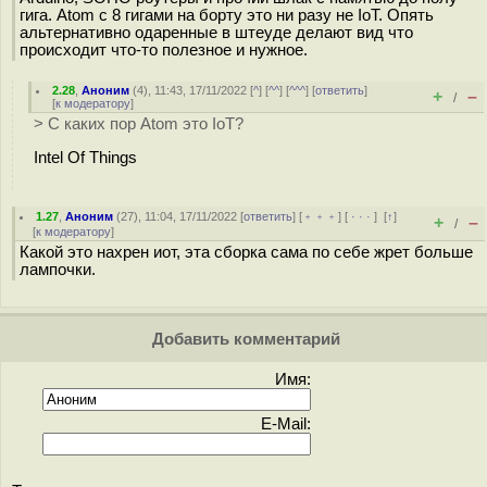
гига. Atom с 8 гигами на борту это ни разу не IoT. Опять
альтернативно одаренные в штеуде делают вид что
происходит что-то полезное и нужное.
2.28
,
Аноним
(
4
), 11:43, 17/11/2022 [
^
] [
^^
] [
^^^
] [
ответить
]
+
–
/
[
к модератору
]
> С каких пор Atom это IoT?
Intel Of Things
1.27
,
Аноним
(
27
), 11:04, 17/11/2022 [
ответить
] [
﹢﹢﹢
] [
· · ·
]
[
↑
]
+
–
/
[
к модератору
]
Какой это нахрен иот, эта сборка сама по себе жрет больше
лампочки.
Добавить комментарий
Имя:
E-Mail: