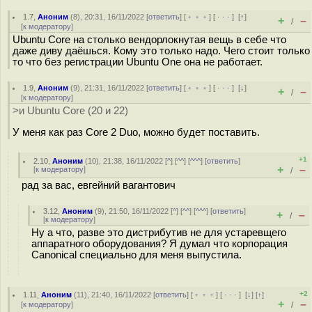
1.7
,
Аноним
(
8
), 20:31, 16/11/2022 [
ответить
] [
﹢﹢﹢
] [
· · ·
]
[
↑
]
+
–
/
[
к модератору
]
Ubuntu Core на столько вендорлокнутая вещь в себе что
даже диву даёшься. Кому это только надо. Чего стоит только
то что без регистрации Ubuntu One она не работает.
1.9
,
Аноним
(
9
), 21:31, 16/11/2022 [
ответить
] [
﹢﹢﹢
] [
· · ·
]
[
↓
]
+
–
/
[
к модератору
]
>и Ubuntu Core (20 и 22)
У меня как раз Core 2 Duo, можно будет поставить.
+1
2.10
,
Аноним
(
10
), 21:38, 16/11/2022 [
^
] [
^^
] [
^^^
] [
ответить
]
+
–
[
к модератору
]
/
рад за вас, евгейний вагантович
3.12
,
Аноним
(
9
), 21:50, 16/11/2022 [
^
] [
^^
] [
^^^
] [
ответить
]
+
–
/
[
к модератору
]
Ну а что, разве это дистрибутив не для устаревщего
аппаратного оборудования? Я думал что корпорация
Canonical специально для меня выпустила.
+2
1.11
,
Аноним
(
11
), 21:40, 16/11/2022 [
ответить
] [
﹢﹢﹢
] [
· · ·
]
[
↓
] [
↑
]
+
–
[
к модератору
]
/