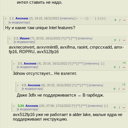
интел ставить не надо.
1.2
,
Аноним
(
2
), 19:22, 16/11/2022 [
ответить
] [
﹢﹢﹢
] [
· · ·
]
[
↓
] [
↑
]
+
–
/
[
к модератору
]
Ну и какие там unique Intel features?
2.3
,
Иваня
(
?
), 20:02, 16/11/2022 [
^
] [
^^
] [
^^^
] [
ответить
]
+
–
/
[
к модератору
]
avxneconvert, avxvnniint8, avxifma, raoint, cmpccxadd, amx-
fp16, RDPRU, avx512fp16
+4
3.5
,
Аноним
(
4
), 20:16, 16/11/2022 [
^
] [
^^
] [
^^^
] [
ответить
]
[
↓
]
+
–
[
к модератору
]
/
3dnow отсутствует... Не взлетят.
+2
4.8
,
Аноним
(
8
), 20:32, 16/11/2022 [
^
] [
^^
] [
^^^
] [
ответить
]
+
–
[
к модератору
]
/
Даже 3dfx не поддерживается → В гарбедж.
3.24
,
Аноним
(
24
), 07:06, 17/11/2022 [
^
] [
^^
] [
^^^
] [
ответить
]
[
↑
]
+
–
/
[
к модератору
]
avx512fp16 уже не работает в alder lake, малые ядра не
поддерживают инструкцию.