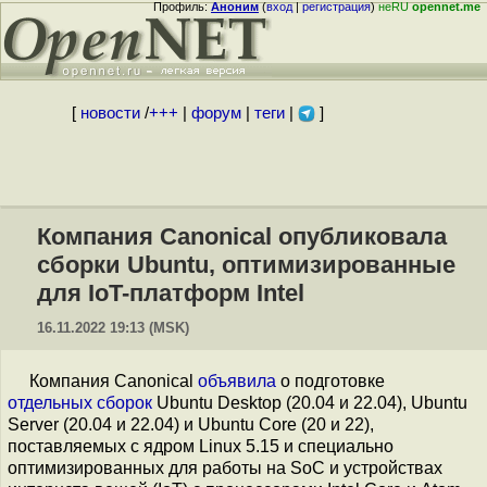
Профиль:
Аноним
(
вход
|
регистрация
)
неRU
opennet.me
[
новости
/
+++
|
форум
|
теги
|
]
Компания Canonical опубликовала
сборки Ubuntu, оптимизированные
для IoT-платформ Intel
16.11.2022 19:13 (MSK)
Компания Canonical
объявила
о подготовке
отдельных сборок
Ubuntu Desktop (20.04 и 22.04), Ubuntu
Server (20.04 и 22.04) и Ubuntu Core (20 и 22),
поставляемых с ядром Linux 5.15 и специально
оптимизированных для работы на SoC и устройствах