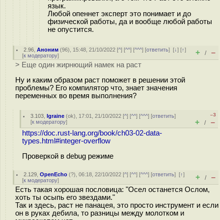
язык.
Любой опеннет эксперт это понимает и до
физической работы, да и вообще любой работы
не опустится.
2.96
,
Аноним
(
96
), 15:48, 21/10/2022 [
^
] [
^^
] [
^^^
] [
ответить
]
[
↓
] [
↑
]
+
–
/
[
к модератору
]
> Еще один жирнющий намек на раст
Ну и каким образом раст поможет в решении этой
проблемы? Его компилятор что, знает значения
переменных во время выполнения?
–3
3.103
,
Igraine
(
ok
), 17:01, 21/10/2022 [
^
] [
^^
] [
^^^
] [
ответить
]
+
–
[
к модератору
]
/
https://doc.rust-lang.org/book/ch03-02-data-
types.html#integer-overflow
Проверкой в debug режиме
2.129
,
OpenEcho
(
?
), 06:18, 22/10/2022 [
^
] [
^^
] [
^^^
] [
ответить
]
[
↑
]
+
–
/
[
к модератору
]
Есть такая хорошая пословица: "Осел останется Ослом,
хоть ты осыпь его звездами."
Так и здесь, раст не панацея, это просто инструмент и если
он в руках дебила, то разницы между молотком и