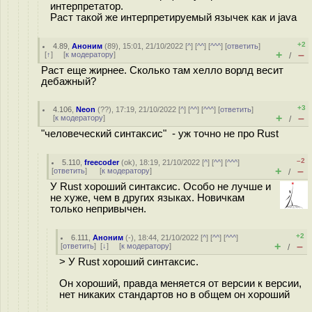
интерпретатор.
Раст такой же интерпретируемый язычек как и java
+2
4.89
,
Аноним
(
89
), 15:01, 21/10/2022 [
^
] [
^^
] [
^^^
] [
ответить
]
+
–
[
↑
] [
к модератору
]
/
Раст еще жирнее. Сколько там хелло ворлд весит
дебажный?
+3
4.106
,
Neon
(
??
), 17:19, 21/10/2022 [
^
] [
^^
] [
^^^
] [
ответить
]
+
–
[
к модератору
]
/
"человеческий синтаксис" - уж точно не про Rust
–2
5.110
,
freecoder
(
ok
), 18:19, 21/10/2022 [
^
] [
^^
] [
^^^
]
+
–
[
ответить
]
[
к модератору
]
/
У Rust хороший синтаксис. Особо не лучше и
не хуже, чем в других языках. Новичкам
только непривычен.
+2
6.111
,
Аноним
(
-
), 18:44, 21/10/2022 [
^
] [
^^
] [
^^^
]
+
–
[
ответить
]
[
↓
] [
к модератору
]
/
> У Rust хороший синтаксис.
Он хороший, правда меняется от версии к версии,
нет никаких стандартов но в общем он хороший