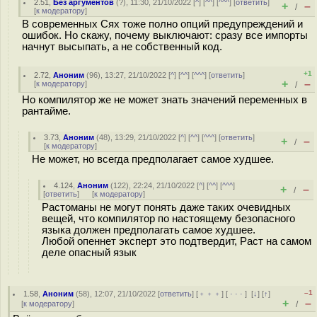
2.51
,
Без аргументов
(
?
), 11:30, 21/10/2022 [
^
] [
^^
] [
^^^
] [
ответить
]
+
–
/
[
к модератору
]
В современных Сях тоже полно опций предупреждений и
ошибок. Но скажу, почему выключают: сразу все импорты
начнут высыпать, а не собственный код.
+1
2.72
,
Аноним
(
96
), 13:27, 21/10/2022 [
^
] [
^^
] [
^^^
] [
ответить
]
+
–
[
к модератору
]
/
Но компилятор же не может знать значений переменных в
рантайме.
3.73
,
Аноним
(
48
), 13:29, 21/10/2022 [
^
] [
^^
] [
^^^
] [
ответить
]
+
–
/
[
к модератору
]
Не может, но всегда предполагает самое худшее.
4.124
,
Аноним
(
122
), 22:24, 21/10/2022 [
^
] [
^^
] [
^^^
]
+
–
/
[
ответить
]
[
к модератору
]
Растоманы не могут понять даже таких очевидных
вещей, что компилятор по настоящему безопасного
языка должен предполагать самое худшее.
Любой опеннет эксперт это подтвердит, Раст на самом
деле опасный язык
–1
1.58
,
Аноним
(
58
), 12:07, 21/10/2022 [
ответить
] [
﹢﹢﹢
] [
· · ·
]
[
↓
] [
↑
]
+
–
[
к модератору
]
/