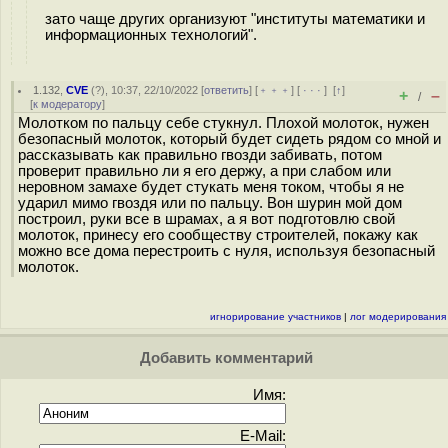
зато чаще других организуют "институты математики и
информационных технологий".
1.132
,
CVE
(
?
), 10:37, 22/10/2022 [
ответить
] [
﹢﹢﹢
] [
· · ·
]
[
↑
]
+
–
/
[
к модератору
]
Молотком по пальцу себе стукнул. Плохой молоток, нужен
безопасный молоток, который будет сидеть рядом со мной и
рассказывать как правильно гвозди забивать, потом
проверит правильно ли я его держу, а при слабом или
неровном замахе будет стукать меня током, чтобы я не
ударил мимо гвоздя или по пальцу. Вон шурин мой дом
построил, руки все в шрамах, а я вот подготовлю свой
молоток, принесу его сообществу строителей, покажу как
можно все дома перестроить с нуля, используя безопасный
молоток.
игнорирование участников
|
лог модерирования
Добавить комментарий
Имя:
E-Mail: