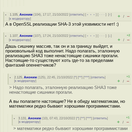
1.105
,
Аноним
(
104
), 17:17, 21/10/2022 [
ответить
] [
﹢﹢﹢
] [
· · ·
]
[
↑
]
+
–
/
[
к модератору
]
А в OpenSSL реализации SHA-3 этой уязвимости нет! :)
+2
1.107
,
Аноним
(
107
), 17:24, 21/10/2022 [
ответить
] [
﹢﹢﹢
] [
· · ·
]
[
↓
]
+
–
[
к модератору
]
/
Дашь сишнику массив, так он и за границу выйдет, и
произвольный код выполнит. Надо полагать, эталонную
реализацию SHA3 тоже ненастоящие сишники прогали.
Настоящие-то существуют хоть где-то за пределами
фантазий опеннетчиков?
+1
2.125
,
Аноним
(
125
), 22:45, 21/10/2022 [
^
] [
^^
] [
^^^
] [
ответить
]
+
–
[
к модератору
]
/
> Надо полагать, эталонную реализацию SHA3 тоже
ненастоящие сишники прогали.
А вы полагаете настоящие? Не в обиду математикам, но
математики редко бывают хорошими программистами.
+1
3.131
,
Аноним
(
10
), 07:43, 22/10/2022 [
^
] [
^^
] [
^^^
] [
ответить
]
+
–
[
к модератору
]
/
> математики редко бывают хорошими программистами