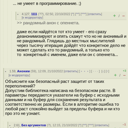
... не умеет в программирование. ;)
4.127
,
1111
(
??
), 02:50, 22/10/2022 [
^
] [
^^
] [
^^^
] [
ответить
]
+
–
/
[
к модератору
]
>> рандомный анон с опеннета.
даже если найдётся тот кто умеет - его сразу
деанонимизируют и опять скажут что но не анонимый и
не рандомный. Глядишь до местных мыслителей
через тысячу итерация дойдёт что конкретное дело не
может сделать кто то рандомный, а только кто
то конкретный с именем, даже ели он с опеннета...
+3
1.59
,
Аноним
(
59
), 12:09, 21/10/2022 [
ответить
] [
﹢﹢﹢
] [
· · ·
]
[
↓
] [
↑
]
+
–
[
к модератору
]
/
Объясните как безопасный раст защитит от таких
переполнений?
Допустим библиотека написана на безопасном расте. В
параметры передаются указатели на буфер с исходными
данными и на буфер для сохранения результата и
соответственно их размеры. Если в алгоритме ошибка то
любой раст спокойно выйдет за пределы буфера и ни кто
про это не узнает.
–1
2.61
,
Без аргументов
(
?
), 12:15, 21/10/2022 [
^
] [
^^
] [
^^^
] [
ответить
]