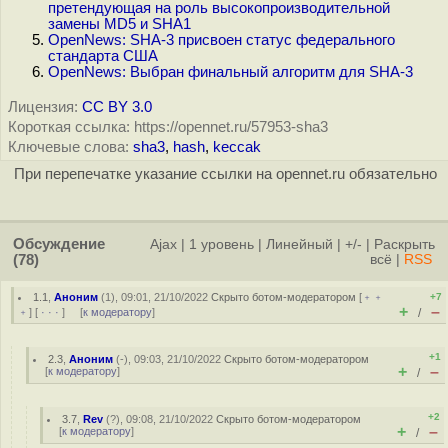
претендующая на роль высокопроизводительной
замены MD5 и SHA1
OpenNews: SHA-3 присвоен статус федерального
стандарта США
OpenNews: Выбран финальный алгоритм для SHA-3
Лицензия:
CC BY 3.0
Короткая ссылка: https://opennet.ru/57953-sha3
Ключевые слова:
sha3
,
hash
,
keccak
При перепечатке указание ссылки на opennet.ru обязательно
Обсуждение
Ajax
|
1 уровень
|
Линейный
|
+/-
|
Раскрыть
(78)
всё
|
RSS
1.1
,
Аноним
(
1
), 09:01, 21/10/2022
Скрыто ботом-модератором
[
﹢﹢
+7
+
–
﹢
] [
· · ·
] [
к модератору
]
/
+1
2.3
,
Аноним
(
-
), 09:03, 21/10/2022
Скрыто ботом-модератором
+
–
[
к модератору
]
/
+2
3.7
,
Rev
(
?
), 09:08, 21/10/2022
Скрыто ботом-модератором
+
–
[
к модератору
]
/