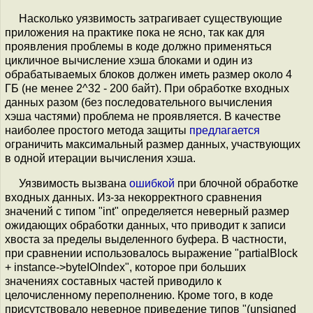
Насколько уязвимость затрагивает существующие
приложения на практике пока не ясно, так как для
проявления проблемы в коде должно применяться
цикличное вычисление хэша блоками и один из
обрабатываемых блоков должен иметь размер около 4
ГБ (не менее 2^32 - 200 байт). При обработке входных
данных разом (без последовательного вычисления
хэша частями) проблема не проявляется. В качестве
наиболее простого метода защиты
предлагается
ограничить максимальный размер данных, участвующих
в одной итерации вычисления хэша.
Уязвимость вызвана
ошибкой
при блочной обработке
входных данных. Из-за некорректного сравнения
значений с типом "int" определяется неверный размер
ожидающих обработки данных, что приводит к записи
хвоста за пределы выделенного буфера. В частности,
при сравнении использовалось выражение "partialBlock
+ instance->byteIOIndex", которое при больших
значениях составных частей приводило к
целочисленному переполнению. Кроме того, в коде
присутствовало неверное приведение типов "(unsigned