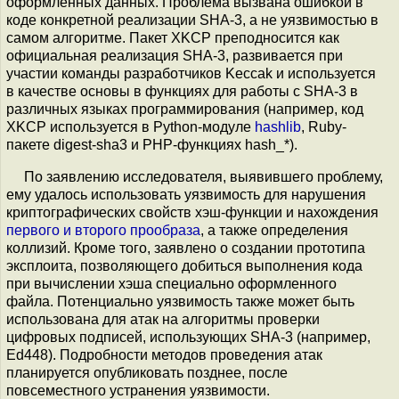
оформленных данных. Проблема вызвана ошибкой в
коде конкретной реализации SHA-3, а не уязвимостью в
самом алгоритме. Пакет XKCP преподносится как
официальная реализация SHA-3, развивается при
участии команды разработчиков Keccak и используется
в качестве основы в функциях для работы с SHA-3 в
различных языках программирования (например, код
XKCP используется в Python-модуле
hashlib
, Ruby-
пакете digest-sha3 и PHP-функциях hash_*).
По заявлению исследователя, выявившего проблему,
ему удалось использовать уязвимость для нарушения
криптографических свойств хэш-функции и нахождения
первого и второго прообраза
, а также определения
коллизий. Кроме того, заявлено о создании прототипа
эксплоита, позволяющего добиться выполнения кода
при вычислении хэша специально оформленного
файла. Потенциально уязвимость также может быть
использована для атак на алгоритмы проверки
цифровых подписей, использующих SHA-3 (например,
Ed448). Подробности методов проведения атак
планируется опубликовать позднее, после
повсеместного устранения уязвимости.