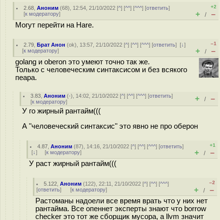
+2
2.68
,
Аноним
(
68
), 12:54, 21/10/2022 [
^
] [
^^
] [
^^^
] [
ответить
]
+
–
[
к модератору
]
/
Могут перейти на Hare.
–1
2.79
,
Брат Анон
(
ok
), 13:57, 21/10/2022 [
^
] [
^^
] [
^^^
] [
ответить
]
[
↓
]
+
–
[
к модератору
]
/
golang и oberon это умеют точно так же.
Только с человеческим синтаксисом и без всякого
пеара.
3.83
,
Аноним
(
-
), 14:02, 21/10/2022 [
^
] [
^^
] [
^^^
] [
ответить
]
+
–
/
[
к модератору
]
У го жирный рантайм(((
А "человеческий синтаксис" это явно не про оберон
+1
4.87
,
Аноним
(
87
), 14:16, 21/10/2022 [
^
] [
^^
] [
^^^
] [
ответить
]
+
–
[
↓
] [
к модератору
]
/
У раст жирный рантайм(((
–2
5.122
,
Аноним
(
122
), 22:11, 21/10/2022 [
^
] [
^^
] [
^^^
]
+
–
[
ответить
]
[
к модератору
]
/
Растоманы надоели все время врать что у них нет
рантайма. Все опеннет эксперты знают что borrow
checker это тот же сборщик мусора, а llvm значит