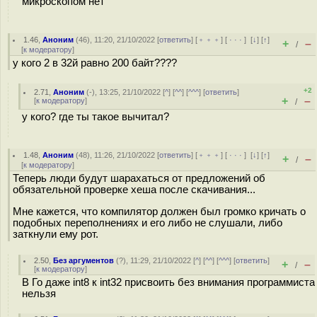
микроскопом нет
1.46
,
Аноним
(
46
), 11:20, 21/10/2022 [
ответить
] [
﹢﹢﹢
] [
· · ·
]
[
↓
] [
↑
]
+
–
/
[
к модератору
]
у кого 2 в 32й равно 200 байт????
+2
2.71
,
Аноним
(
-
), 13:25, 21/10/2022 [
^
] [
^^
] [
^^^
] [
ответить
]
+
–
[
к модератору
]
/
у кого? где ты такое вычитал?
1.48
,
Аноним
(
48
), 11:26, 21/10/2022 [
ответить
] [
﹢﹢﹢
] [
· · ·
]
[
↓
] [
↑
]
+
–
/
[
к модератору
]
Теперь люди будут шарахаться от предложений об
обязательной проверке хеша после скачивания...
Мне кажется, что компилятор должен был громко кричать о
подобных переполнениях и его либо не слушали, либо
заткнули ему рот.
2.50
,
Без аргументов
(
?
), 11:29, 21/10/2022 [
^
] [
^^
] [
^^^
] [
ответить
]
+
–
/
[
к модератору
]
В Го даже int8 к int32 присвоить без внимания программиста
нельзя