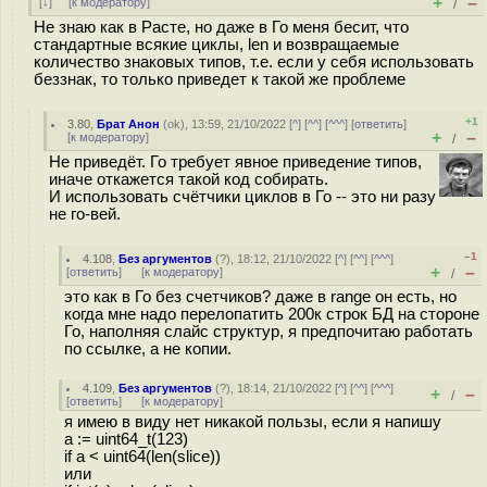
+
–
[
↓
] [
к модератору
]
/
Не знаю как в Расте, но даже в Го меня бесит, что
стандартные всякие циклы, len и возвращаемые
количество знаковых типов, т.е. если у себя использовать
беззнак, то только приведет к такой же проблеме
+1
3.80
,
Брат Анон
(
ok
), 13:59, 21/10/2022 [
^
] [
^^
] [
^^^
] [
ответить
]
+
–
[
к модератору
]
/
Не приведёт. Го требует явное приведение типов,
иначе откажется такой код собирать.
И использовать счётчики циклов в Го -- это ни разу
не го-вей.
–1
4.108
,
Без аргументов
(
?
), 18:12, 21/10/2022 [
^
] [
^^
] [
^^^
]
+
–
[
ответить
]
[
к модератору
]
/
это как в Го без счетчиков? даже в range он есть, но
когда мне надо перелопатить 200к строк БД на стороне
Го, наполняя слайс структур, я предпочитаю работать
по ссылке, а не копии.
4.109
,
Без аргументов
(
?
), 18:14, 21/10/2022 [
^
] [
^^
] [
^^^
]
+
–
/
[
ответить
]
[
к модератору
]
я имею в виду нет никакой пользы, если я напишу
a := uint64_t(123)
if a < uint64(len(slice))
или