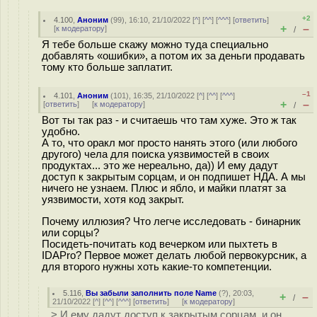
+2
4.100
,
Аноним
(
99
), 16:10, 21/10/2022 [
^
] [
^^
] [
^^^
] [
ответить
]
+
–
[
к модератору
]
/
Я тебе больше скажу можно туда специально
добавлять «ошибки», а потом их за деньги продавать
тому кто больше заплатит.
–1
4.101
,
Аноним
(
101
), 16:35, 21/10/2022 [
^
] [
^^
] [
^^^
]
+
–
[
ответить
]
[
к модератору
]
/
Вот ты так раз - и считаешь что там хуже. Это ж так
удобно.
А то, что оракл мог просто нанять этого (или любого
другого) чела для поиска уязвимостей в своих
продуктах... это же нереально, да)) И ему дадут
доступ к закрытым сорцам, и он подпишет НДА. А мы
ничего не узнаем. Плюс и ябло, и майки платят за
уязвимости, хотя код закрыт.
Почему иллюзия? Что легче исследовать - бинарник
или сорцы?
Посидеть-почитать код вечерком или пыхтеть в
IDAPro? Первое может делать любой первокурсник, а
для второго нужны хоть какие-то компетенции.
5.116
,
Вы забыли заполнить поле Name
(
?
), 20:03,
+
–
/
21/10/2022 [
^
] [
^^
] [
^^^
] [
ответить
]
[
к модератору
]
> И ему дадут доступ к закрытым сорцам, и он