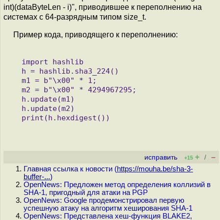
int)(dataByteLen - i)", приводившее к переполнению на
системах с 64-разрядным типом size_t.
Пример кода, приводящего к переполнению:
   import hashlib

   h = hashlib.sha3_224()

   m1 = b"\x00" * 1;

   m2 = b"\x00" * 4294967295;

   h.update(m1)

   h.update(m2)

+
–
исправить
/
+15
Главная ссылка к новости (
https://mouha.be/sha-3-
buffer-...
)
OpenNews: Предложен метод определения коллизий в
SHA-1, пригодный для атаки на PGP
OpenNews: Google продемонстрировал первую
успешную атаку на алгоритм хеширования SHA-1
OpenNews: Представлена хеш-функция BLAKE2,