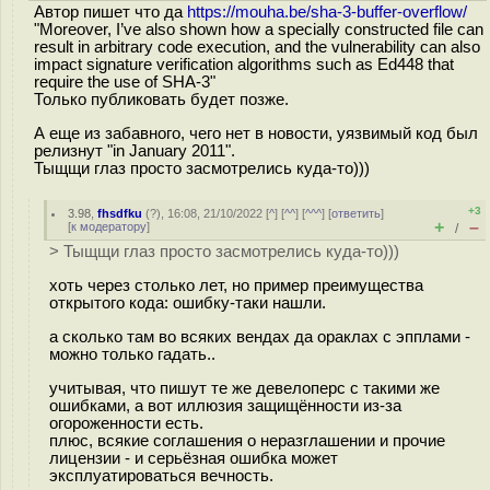
Автор пишет что да
https://mouha.be/sha-3-buffer-overflow/
"Moreover, I’ve also shown how a specially constructed file can
result in arbitrary code execution, and the vulnerability can also
impact signature verification algorithms such as Ed448 that
require the use of SHA-3"
Только публиковать будет позже.
А еще из забавного, чего нет в новости, уязвимый код был
релизнут "in January 2011".
Тыщщи глаз просто засмотрелись куда-то)))
+3
3.98
,
fhsdfku
(
?
), 16:08, 21/10/2022 [
^
] [
^^
] [
^^^
] [
ответить
]
+
–
[
к модератору
]
/
> Тыщщи глаз просто засмотрелись куда-то)))
хоть через столько лет, но пример преимущества
открытого кода: ошибку-таки нашли.
а сколько там во всяких вендах да ораклах с эпплами -
можно только гадать..
учитывая, что пишут те же девелоперс с такими же
ошибками, а вот иллюзия защищённости из-за
огороженности есть.
плюс, всякие соглашения о неразглашении и прочие
лицензии - и серьёзная ошибка может
эксплуатироваться вечность.