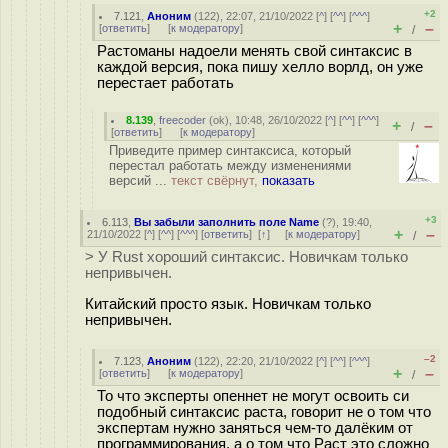
+2
7.121
,
Аноним
(
122
), 22:07, 21/10/2022 [
^
] [
^^
] [
^^^
]
+
–
[
ответить
]
[
к модератору
]
/
Растоманы надоели менять свой синтаксис в
каждой версия, пока пишу хелло ворлд, он уже
перестает работать
8.139
,
freecoder
(
ok
), 10:48, 26/10/2022 [
^
] [
^^
] [
^^^
]
+
–
/
[
ответить
]
[
к модератору
]
Приведите пример синтаксиса, который
перестал работать между изменениями
версий ...
текст свёрнут,
показать
+3
6.113
,
Вы забыли заполнить поле Name
(
?
), 19:40,
+
–
21/10/2022 [
^
] [
^^
] [
^^^
] [
ответить
]
[
↑
] [
к модератору
]
/
> У Rust хороший синтаксис. Новичкам только
непривычен.
Китайский просто язык. Новичкам только
непривычен.
–2
7.123
,
Аноним
(
122
), 22:20, 21/10/2022 [
^
] [
^^
] [
^^^
]
+
–
[
ответить
]
[
к модератору
]
/
То что эксперты опеннет не могут освоить си
подобный синтаксис раста, говорит не о том что
экспертам нужно заняться чем-то далёким от
программирования, а о том что Раст это сложно