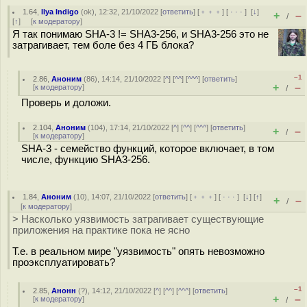
1.64
,
Ilya Indigo
(
ok
), 12:32, 21/10/2022 [
ответить
] [
﹢﹢﹢
] [
· · ·
]
[
↓
]
+
–
/
[
↑
] [
к модератору
]
Я так понимаю SHA-3 != SHA3-256, и SHA3-256 это не
затрагивает, тем боле без 4 ГБ блока?
–1
2.86
,
Аноним
(
86
), 14:14, 21/10/2022 [
^
] [
^^
] [
^^^
] [
ответить
]
+
–
[
к модератору
]
/
Проверь и доложи.
2.104
,
Аноним
(
104
), 17:14, 21/10/2022 [
^
] [
^^
] [
^^^
] [
ответить
]
+
–
/
[
к модератору
]
SHA-3 - семейство функций, которое включает, в том
числе, функцию SHA3-256.
1.84
,
Аноним
(
10
), 14:07, 21/10/2022 [
ответить
] [
﹢﹢﹢
] [
· · ·
]
[
↓
] [
↑
]
+
–
/
[
к модератору
]
> Насколько уязвимость затрагивает существующие
приложения на практике пока не ясно
Т.е. в реальном мире "уязвимость" опять невозможно
проэксплуатировать?
–1
2.85
,
Анонн
(
?
), 14:12, 21/10/2022 [
^
] [
^^
] [
^^^
] [
ответить
]
+
–
[
к модератору
]
/