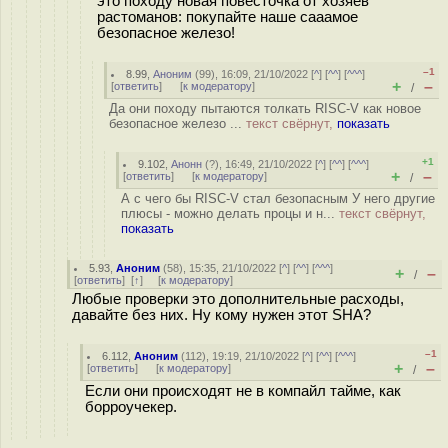
это походу новая повесточка от хозяев
растоманов: покупайте наше сааамое
безопасное железо!
–1
8.99
,
Аноним
(
99
), 16:09, 21/10/2022 [
^
] [
^^
] [
^^^
]
+
–
[
ответить
]
[
к модератору
]
/
Да они походу пытаются толкать RISC-V как новое
безопасное железо ...
текст свёрнут,
показать
+1
9.102
,
Анонн
(
?
), 16:49, 21/10/2022 [
^
] [
^^
] [
^^^
]
+
–
[
ответить
]
[
к модератору
]
/
А с чего бы RISC-V стал безопасным У него другие
плюсы - можно делать процы и н...
текст свёрнут,
показать
5.93
,
Аноним
(
58
), 15:35, 21/10/2022 [
^
] [
^^
] [
^^^
]
+
–
/
[
ответить
]
[
↑
] [
к модератору
]
Любые проверки это дополнительные расходы,
давайте без них. Ну кому нужен этот SHA?
–1
6.112
,
Аноним
(
112
), 19:19, 21/10/2022 [
^
] [
^^
] [
^^^
]
+
–
[
ответить
]
[
к модератору
]
/
Если они происходят не в компайл тайме, как
борроучекер.