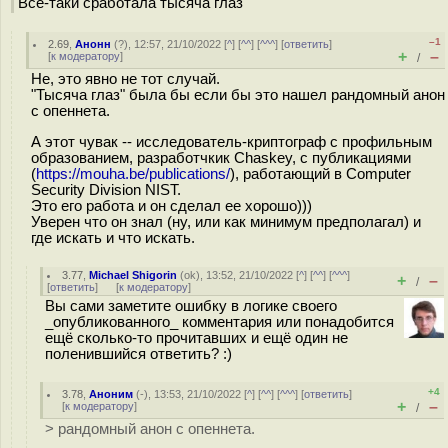
Всё-таки сработала тысяча глаз
–1
2.69
,
Анонн
(
?
), 12:57, 21/10/2022 [
^
] [
^^
] [
^^^
] [
ответить
]
+
–
[
к модератору
]
/
Не, это явно не тот случай.
"Тысяча глаз" была бы если бы это нашел рандомный анон
с опеннета.
А этот чувак -- исследователь-криптограф с профильным
образованием, разработчкик Chaskey, с публикациями
(
https://mouha.be/publications/
), работающий в Computer
Security Division NIST.
Это его работа и он сделал ее хорошо)))
Уверен что он знал (ну, или как минимум предполагал) и
где искать и что искать.
3.77
,
Michael Shigorin
(
ok
), 13:52, 21/10/2022 [
^
] [
^^
] [
^^^
]
+
–
/
[
ответить
]
[
к модератору
]
Вы сами заметите ошибку в логике своего
_опубликованного_ комментария или понадобится
ещё сколько-то прочитавших и ещё один не
поленившийся ответить? :)
+4
3.78
,
Аноним
(
-
), 13:53, 21/10/2022 [
^
] [
^^
] [
^^^
] [
ответить
]
+
–
[
к модератору
]
/
> рандомный анон с опеннета.