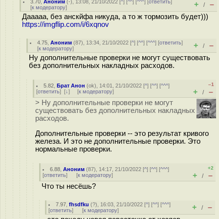
3.70
,
Аноним
(
-
), 13:08, 21/10/2022 [
^
] [
^^
] [
^^^
] [
ответить
]
+
–
/
[
к модератору
]
Дааааа, без анскйфа никуда, а то ж тормозить будет)))
https://imgflip.com/i/6xqnov
4.75
,
Аноним
(
87
), 13:34, 21/10/2022 [
^
] [
^^
] [
^^^
] [
ответить
]
+
–
/
[
к модератору
]
Ну дополнительные проверки не могут существовать
без дополнительных накладных расходов.
–1
5.82
,
Брат Анон
(
ok
), 14:01, 21/10/2022 [
^
] [
^^
] [
^^^
]
+
–
[
ответить
]
[
↓
] [
к модератору
]
/
> Ну дополнительные проверки не могут
существовать без дополнительных накладных
расходов.
Дополнительные проверки -- это результат кривого
железа. И это не дополнительные проверки. Это
нормальные проверки.
+2
6.88
,
Аноним
(
87
), 14:17, 21/10/2022 [
^
] [
^^
] [
^^^
]
+
–
[
ответить
]
[
к модератору
]
/
Что ты несёшь?
7.97
,
fhsdfku
(
?
), 16:03, 21/10/2022 [
^
] [
^^
] [
^^^
]
+
–
/
[
ответить
]
[
к модератору
]