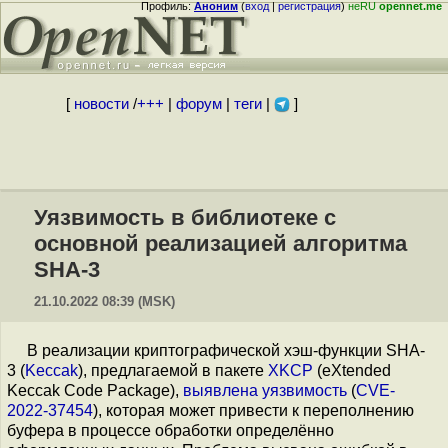
Профиль:
Аноним
(
вход
|
регистрация
)
неRU
opennet.me
[
новости
/
+++
|
форум
|
теги
|
]
Уязвимость в библиотеке с
основной реализацией алгоритма
SHA-3
21.10.2022 08:39 (MSK)
В реализации криптографической хэш-функции SHA-
3 (
Keccak
), предлагаемой в пакете
XKCP
(eXtended
Keccak Code Package),
выявлена
уязвимость
(
CVE-
2022-37454
), которая может привести к переполнению
буфера в процессе обработки определённо