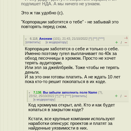
подпишет НДА. А мы ничего не узнаем.
Это ж так удобно (с).
"Корпорации заботятся о тебе" - не забывай это
повторять перед сном.
–1
6.118
,
Аноним
(
101
), 21:43, 21/10/2022 [
^
] [
^^
] [
^^^
]
+
–
[
ответить
]
[
к модератору
]
/
Корпорации заботятся о себе и только о себе.
Именно поэтому гугел выплачивает по 40к за
обход песочницы в хромом. Просто не хочет
терять аудиторию.
Или эпл за джейлбрейк. Тоже чтобы не терять
деньги.
И за это они готовы платить. А не ждать 10 лет
пока кто-то решит покопаться в их коде.
7.138
,
Вы забыли заполнить поле Name
(
?
),
+
–
23:52, 25/10/2022 [
^
] [
^^
] [
^^^
] [
ответить
]
/
[
к модератору
]
Код хромиума открыт, алё. Кто и как будет
копаться в закрытом коде?
Кстати, все крупные компании используют
наработки опенсурс проектов и платят за
найденные уязвимости в них.