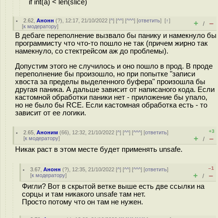
if int(a) < len(slice)
2.62
,
Анонн
(
?
), 12:17, 21/10/2022 [
^
] [
^^
] [
^^^
] [
ответить
]
[
↑
]
+
–
/
[
к модератору
]
В дебаге переполнение вызвало бы панику и намекнуло бы
программисту что что-то пошло не так (причем жирно так
намекнуло, со стектрейсом аж до проблемы).
Допустим этого не случилось и оно пошло в прод. В проде
переполнение бы произошло, но при попытке "записи
хвоста за пределы выделенного буфера" произошла бы
другая паника. А дальше зависит от написаного кода. Если
кастомной обработки паники нет - приложение бы упало,
но не было бы RCE. Если кастомная обработка есть - то
зависит от ее логики.
+3
2.65
,
Аноним
(
66
), 12:32, 21/10/2022 [
^
] [
^^
] [
^^^
] [
ответить
]
+
–
[
к модератору
]
/
Никак раст в этом месте будет применять unsafe.
–1
3.67
,
Анонн
(
?
), 12:35, 21/10/2022 [
^
] [
^^
] [
^^^
] [
ответить
]
+
–
[
к модератору
]
/
Фигли? Вот в скрытой ветке выше есть две ссылки на
сорцы и там никакого unsafe там нет.
Просто потому что он там не нужен.