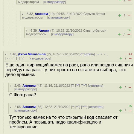
/
модератором
[
к модератору
]
5.32
,
Аноним
(
10
), 09:56, 21/10/2022
Скрыто ботом-
+
–
/
модератором
[
к модератору
]
+1
6.39
,
Анонн
(
?
), 10:15, 21/10/2022
Скрыто ботом-
+
–
модератором
[
к модератору
]
/
–14
1.40
,
Джон Макагонов
(
?
), 10:57, 21/10/2022 [
ответить
] [
﹢﹢﹢
]
+
–
[
· · ·
]
[
↓
] [
↑
] [
к модератору
]
/
Еще один жирнющий намек на раст, рано или поздно сишники
перейдут на раст - у них просто на останется выбора, это
дело времени.
2.43
,
Аноним
(
43
), 11:16, 21/10/2022 [
^
] [
^^
] [
^^^
] [
ответить
]
+
–
/
[
к модератору
]
С Фортрана?
+5
2.66
,
Аноним
(
66
), 12:33, 21/10/2022 [
^
] [
^^
] [
^^^
] [
ответить
]
+
–
[
к модератору
]
/
Тут только намек на то что открытый код спасает от
проблем. А повышать надо квалификацию и
тестирование.