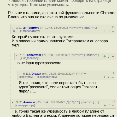
> Любой сторонний плагин может проверять на странице
что угодно. Тоже мне уязвимость.
Речь не о плагине, а о штатной функциональности Chrome.
Благо, что она не включена по умолчанию.
+1
3.21
,
аннонимус
(
?
), 10:43, 18/09/2022 [
^
] [
^^
] [
^^^
] [
ответить
]
+
–
[
↓
] [
к модератору
]
/
Который нужно включить ручками
И в описании прямо написано "отправляем ан сервра
гугл"
4.79
,
penetrator
(
?
), 18:09, 18/09/2022 [
^
] [
^^
] [
^^^
] [
ответить
]
+
–
/
[
к модератору
]
но не input type=password
+1
5.112
,
Diozan
(
ok
), 08:25, 19/09/2022 [
^
] [
^^
] [
^^^
]
+
–
[
ответить
]
[
к модератору
]
/
Я так понял, что поле перестаёт быть input
type="password", если стоит опция "показать
пароль"...
–3
3.22
,
Аноним
(
22
), 10:45, 18/09/2022 [
^
] [
^^
] [
^^^
] [
ответить
]
[
↑
]
+
–
[
к модератору
]
/
Т.е. точно такая же уязвимость в любом плагине от
любого Васяна это норм. А данные которые передаются