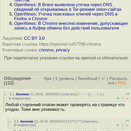
текстов
OpenNews: В Brave выявлена утечка через DNS
сведений об открываемых в Tor-режиме onion-сайтах
OpenNews: Утечка поисковых ключей через DNS в
Firefox и Chrome
OpenNews: В Chrome внесено изменение, допускающее
запись в буфер обмена без действий пользователя
Лицензия:
CC BY 3.0
Короткая ссылка: https://opennet.ru/57798-chrome
Ключевые слова:
chrome
,
privacy
При перепечатке указание ссылки на opennet.ru обязательно
Обсуждение
Ajax
|
1 уровень
|
Линейный
|
+/-
|
Раскрыть
(122)
всё
|
RSS
+9
1.1
,
Аноним
(
1
), 09:01, 18/09/2022 [
ответить
] [
﹢﹢﹢
] [
· · ·
]
[
↓
]
+
–
[
к модератору
]
/
Любой сторонний плагин может проверять на странице что
угодно. Тоже мне уязвимость.
+4
2.3
,
Аноним
(
3
), 09:09, 18/09/2022 [
^
] [
^^
] [
^^^
] [
ответить
]
+
–
[
к модератору
]
/