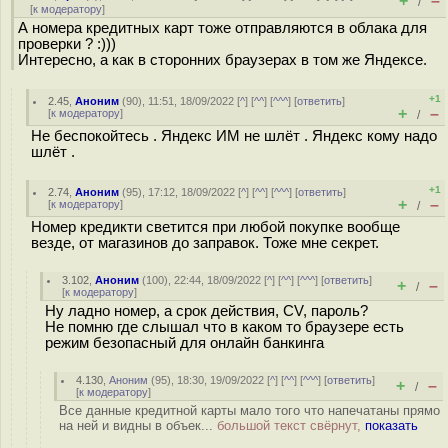
+
–
/
[
к модератору
]
А номера кредитных карт тоже отправляются в облака для
проверки ? :)))
Интересно, а как в сторонних браузерах в том же Яндексе.
+1
2.45
,
Аноним
(
90
), 11:51, 18/09/2022 [
^
] [
^^
] [
^^^
] [
ответить
]
+
–
[
к модератору
]
/
Не беспокойтесь . Яндекс ИМ не шлёт . Яндекс кому надо
шлёт .
+1
2.74
,
Аноним
(
95
), 17:12, 18/09/2022 [
^
] [
^^
] [
^^^
] [
ответить
]
+
–
[
к модератору
]
/
Номер кредикти светится при любой покупке вообще
везде, от магазинов до заправок. Тоже мне секрет.
3.102
,
Аноним
(
100
), 22:44, 18/09/2022 [
^
] [
^^
] [
^^^
] [
ответить
]
+
–
/
[
к модератору
]
Ну ладно номер, а срок действия, CV, пароль?
Не помню где слышал что в каком то браузере есть
режим безопасный для онлайн банкинга
4.130
,
Аноним
(
95
), 18:30, 19/09/2022 [
^
] [
^^
] [
^^^
] [
ответить
]
+
–
/
[
к модератору
]
Все данные кредитной карты мало того что напечатаны прямо
на ней и видны в объек...
большой текст свёрнут,
показать