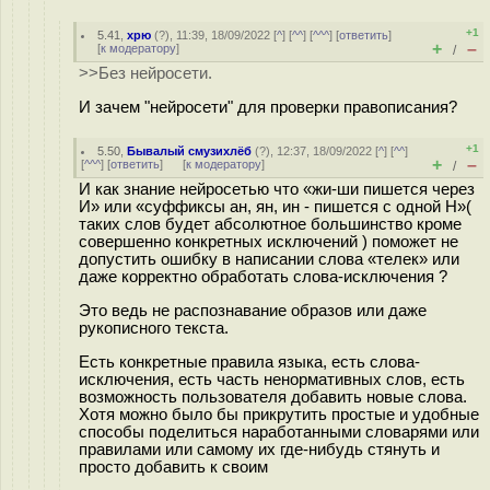
+1
5.41
,
хрю
(
?
), 11:39, 18/09/2022 [
^
] [
^^
] [
^^^
] [
ответить
]
+
–
[
к модератору
]
/
>>Без нейросети.
И зачем "нейросети" для проверки правописания?
+1
5.50
,
Бывалый смузихлёб
(
?
), 12:37, 18/09/2022 [
^
] [
^^
]
+
–
[
^^^
] [
ответить
]
[
к модератору
]
/
И как знание нейросетью что «жи-ши пишется через
И» или «суффиксы ан, ян, ин - пишется с одной Н»(
таких слов будет абсолютное большинство кроме
совершенно конкретных исключений ) поможет не
допустить ошибку в написании слова «телек» или
даже корректно обработать слова-исключения ?
Это ведь не распознавание образов или даже
рукописного текста.
Есть конкретные правила языка, есть слова-
исключения, есть часть ненормативных слов, есть
возможность пользователя добавить новые слова.
Хотя можно было бы прикрутить простые и удобные
способы поделиться наработанными словарями или
правилами или самому их где-нибудь стянуть и
просто добавить к своим