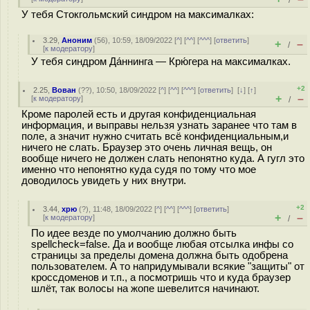
/
У тебя Стокгольмский синдром на максималках:
3.29
,
Аноним
(
56
), 10:59, 18/09/2022 [
^
] [
^^
] [
^^^
] [
ответить
]
+
–
/
[
к модератору
]
У тебя синдром Да́ннинга — Крю́гера на максималках.
+2
2.25
,
Вован
(
??
), 10:50, 18/09/2022 [
^
] [
^^
] [
^^^
] [
ответить
]
[
↓
] [
↑
]
+
–
[
к модератору
]
/
Кроме паролей есть и другая конфиденциальная
информация, и выправы нельзя узнать заранее что там в
поле, а значит нужно считать всё конфиденциальным,и
ничего не слать. Браузер это очень личная вещь, он
вообще ничего не должен слать непонятно куда. А гугл это
именно что непонятно куда судя по тому что мое
доводилось увидеть у них внутри.
+2
3.44
,
хрю
(
?
), 11:48, 18/09/2022 [
^
] [
^^
] [
^^^
] [
ответить
]
+
–
[
к модератору
]
/
По идее везде по умолчанию должно быть
spellcheck=false. Да и вообще любая отсылка инфы со
страницы за пределы домена должна быть одобрена
пользователем. А то напридумывали всякие "защиты" от
кроссдоменов и т.п., а посмотришь что и куда браузер
шлёт, так волосы на жопе шевелится начинают.