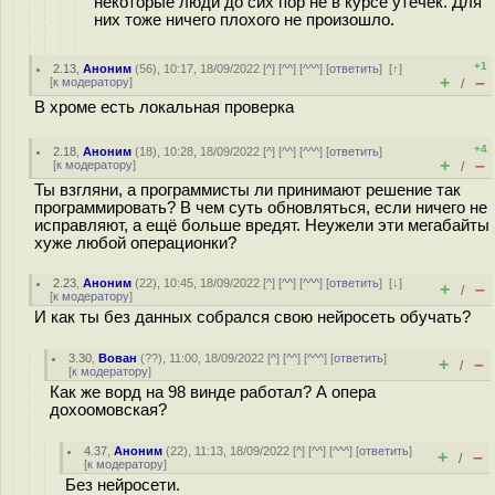
некоторые люди до сих пор не в курсе утечек. Для
них тоже ничего плохого не произошло.
+1
2.13
,
Аноним
(
56
), 10:17, 18/09/2022 [
^
] [
^^
] [
^^^
] [
ответить
]
[
↑
]
+
–
[
к модератору
]
/
В хроме есть локальная проверка
+4
2.18
,
Аноним
(
18
), 10:28, 18/09/2022 [
^
] [
^^
] [
^^^
] [
ответить
]
+
–
[
к модератору
]
/
Ты взгляни, а программисты ли принимают решение так
программировать? В чем суть обновляться, если ничего не
исправляют, а ещё больше вредят. Неужели эти мегабайты
хуже любой операционки?
2.23
,
Аноним
(
22
), 10:45, 18/09/2022 [
^
] [
^^
] [
^^^
] [
ответить
]
[
↓
]
+
–
/
[
к модератору
]
И как ты без данных собрался свою нейросеть обучать?
3.30
,
Вован
(
??
), 11:00, 18/09/2022 [
^
] [
^^
] [
^^^
] [
ответить
]
+
–
/
[
к модератору
]
Как же ворд на 98 винде работал? А опера
дохоомовская?
4.37
,
Аноним
(
22
), 11:13, 18/09/2022 [
^
] [
^^
] [
^^^
] [
ответить
]
+
–
/
[
к модератору
]
Без нейросети.