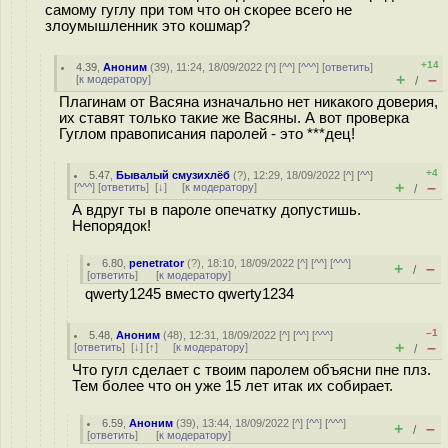
самому гуглу при том что он скорее всего не
злоумышленник это кошмар?
+14
4.39
,
Аноним
(
39
), 11:24, 18/09/2022 [
^
] [
^^
] [
^^^
] [
ответить
]
+
–
[
к модератору
]
/
Плагинам от Васяна изначально нет никакого доверия,
их ставят только такие же Васяны. А вот проверка
Гуглом правописания паролей - это ***дец!
+4
5.47
,
Бывалый смузихлёб
(
?
), 12:29, 18/09/2022 [
^
] [
^^
]
+
–
[
^^^
] [
ответить
]
[
↓
] [
к модератору
]
/
А вдруг ты в пароле опечатку допустишь.
Непорядок!
6.80
,
penetrator
(
?
), 18:10, 18/09/2022 [
^
] [
^^
] [
^^^
]
+
–
/
[
ответить
]
[
к модератору
]
qwerty1245 вместо qwerty1234
–1
5.48
,
Аноним
(
48
), 12:31, 18/09/2022 [
^
] [
^^
] [
^^^
]
+
–
[
ответить
]
[
↓
] [
↑
] [
к модератору
]
/
Что гугл сделает с твоим паролем объясни пне плз.
Тем более что он уже 15 лет итак их собирает.
6.59
,
Аноним
(
39
), 13:44, 18/09/2022 [
^
] [
^^
] [
^^^
]
+
–
/
[
ответить
]
[
к модератору
]