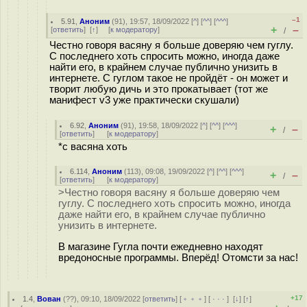
–1
5.91
,
Аноним
(
91
), 19:57, 18/09/2022 [
^
] [
^^
] [
^^^
]
+
–
[
ответить
]
[
↑
] [
к модератору
]
/
Честно говоря васяну я больше доверяю чем гуглу.
С последнего хоть спросить можно, иногда даже
найти его, в крайнем случае публично унизить в
интернете. С гуглом такое не пройдёт - он может и
творит любую дичь и это прокатывает (тот же
манифест v3 уже практически скушали)
6.92
,
Аноним
(
91
), 19:58, 18/09/2022 [
^
] [
^^
] [
^^^
]
+
–
/
[
ответить
]
[
к модератору
]
*с васяна хоть
6.114
,
Аноним
(
113
), 09:08, 19/09/2022 [
^
] [
^^
] [
^^^
]
+
–
/
[
ответить
]
[
к модератору
]
>Честно говоря васяну я больше доверяю чем
гуглу. С последнего хоть спросить можно, иногда
даже найти его, в крайнем случае публично
унизить в интернете.
В магазине Гугла почти ежедневно находят
вредоносные программы. Вперёд! Отомсти за нас!
+17
1.4
,
Вован
(
??
), 09:10, 18/09/2022 [
ответить
] [
﹢﹢﹢
] [
· · ·
]
[
↓
] [
↑
]