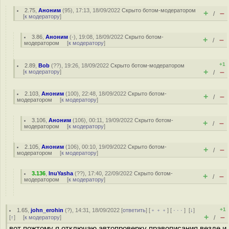
2.75
,
Аноним
(
95
), 17:13, 18/09/2022
Скрыто ботом-модератором
+
–
/
[
к модератору
]
3.86
,
Аноним
(
-
), 19:08, 18/09/2022
Скрыто ботом-
+
–
/
модератором
[
к модератору
]
+1
2.89
,
Bob
(
??
), 19:26, 18/09/2022
Скрыто ботом-модератором
+
–
[
к модератору
]
/
2.103
,
Аноним
(
100
), 22:48, 18/09/2022
Скрыто ботом-
+
–
/
модератором
[
к модератору
]
3.106
,
Аноним
(
106
), 00:11, 19/09/2022
Скрыто ботом-
+
–
/
модератором
[
к модератору
]
2.105
,
Аноним
(
106
), 00:10, 19/09/2022
Скрыто ботом-
+
–
/
модератором
[
к модератору
]
3.136
,
InuYasha
(
??
), 17:40, 22/09/2022
Скрыто ботом-
+
–
/
модератором
[
к модератору
]
+1
1.65
,
john_erohin
(
?
), 14:31, 18/09/2022 [
ответить
] [
﹢﹢﹢
] [
· · ·
]
[
↓
]
+
–
[
↑
] [
к модератору
]
/
вот пожтому я отключаю автопроверку правописания везде и