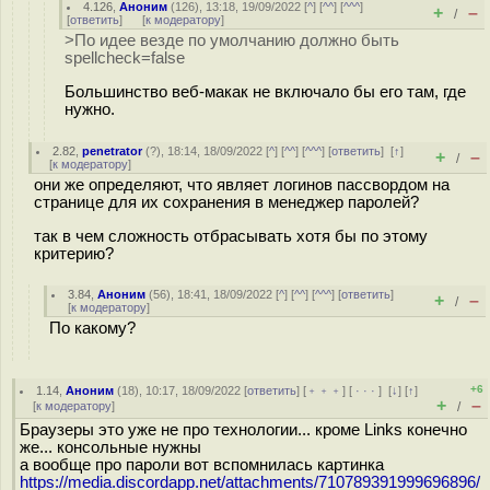
4.126
,
Аноним
(
126
), 13:18, 19/09/2022 [
^
] [
^^
] [
^^^
]
+
–
/
[
ответить
]
[
к модератору
]
>По идее везде по умолчанию должно быть
spellcheck=false
Большинство веб-макак не включало бы его там, где
нужно.
2.82
,
penetrator
(
?
), 18:14, 18/09/2022 [
^
] [
^^
] [
^^^
] [
ответить
]
[
↑
]
+
–
/
[
к модератору
]
они же определяют, что являет логинов пассвордом на
странице для их сохранения в менеджер паролей?
так в чем сложность отбрасывать хотя бы по этому
критерию?
3.84
,
Аноним
(
56
), 18:41, 18/09/2022 [
^
] [
^^
] [
^^^
] [
ответить
]
+
–
/
[
к модератору
]
По какому?
+6
1.14
,
Аноним
(
18
), 10:17, 18/09/2022 [
ответить
] [
﹢﹢﹢
] [
· · ·
]
[
↓
] [
↑
]
+
–
[
к модератору
]
/
Браузеры это уже не про технологии... кроме Links конечно
же... консольные нужны
а вообще про пароли вот вспомнилась картинка
https://media.discordapp.net/attachments/710789391999696896/