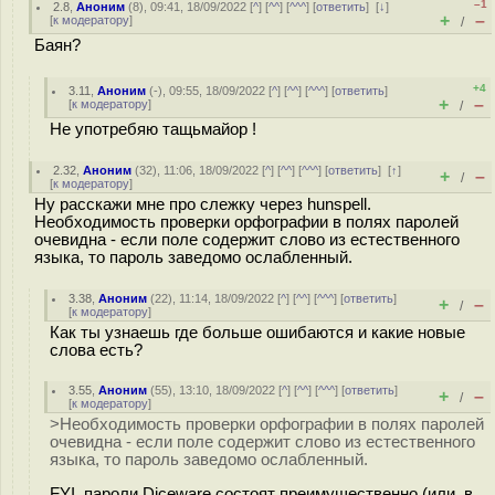
–1
2.8
,
Аноним
(
8
), 09:41, 18/09/2022 [
^
] [
^^
] [
^^^
] [
ответить
]
[
↓
]
+
–
[
к модератору
]
/
Баян?
+4
3.11
,
Аноним
(
-
), 09:55, 18/09/2022 [
^
] [
^^
] [
^^^
] [
ответить
]
+
–
[
к модератору
]
/
Не употребяю тащьмайор !
2.32
,
Аноним
(
32
), 11:06, 18/09/2022 [
^
] [
^^
] [
^^^
] [
ответить
]
[
↑
]
+
–
/
[
к модератору
]
Ну расскажи мне про слежку через hunspell.
Необходимость проверки орфографии в полях паролей
очевидна - если поле содержит слово из естественного
языка, то пароль заведомо ослабленный.
3.38
,
Аноним
(
22
), 11:14, 18/09/2022 [
^
] [
^^
] [
^^^
] [
ответить
]
+
–
/
[
к модератору
]
Как ты узнаешь где больше ошибаются и какие новые
слова есть?
3.55
,
Аноним
(
55
), 13:10, 18/09/2022 [
^
] [
^^
] [
^^^
] [
ответить
]
+
–
/
[
к модератору
]
>Необходимость проверки орфографии в полях паролей
очевидна - если поле содержит слово из естественного
языка, то пароль заведомо ослабленный.
FYI, пароли Diceware состоят преимущественно (или, в