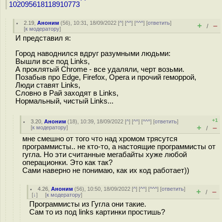
102095618118910773
2.19
,
Аноним
(
56
), 10:31, 18/09/2022 [
^
] [
^^
] [
^^^
] [
ответить
]
+
–
/
[
к модератору
]
И представил я:
Город наводнился вдруг разумными людьми:
Вышли все под Links,
А проклятый Chrome - все удаляли, черт возьми.
Позабыв про Edge, Firefox, Opera и прочий геморрой,
Люди ставят Links,
Словно в Рай заходят в Links,
Нормальный, чистый Links...
+1
3.20
,
Аноним
(
18
), 10:39, 18/09/2022 [
^
] [
^^
] [
^^^
] [
ответить
]
+
–
[
к модератору
]
/
мне смешно от того что над хромом трясутся
программисты.. не кто-то, а настоящие программисты от
гугла. Но эти считанные мегабайты хуже любой
операционки. Это как так?
Сами наверно не понимаю, как их код работает))
4.26
,
Аноним
(
56
), 10:50, 18/09/2022 [
^
] [
^^
] [
^^^
] [
ответить
]
+
–
/
[
↓
] [
к модератору
]
Программисты из Гугла они такие.
Сам то из под links картинки простишь?