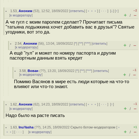
–2
1.53
,
Аноним
(
53
), 12:52, 18/09/2022 [
ответить
] [
﹢﹢﹢
] [
· · ·
]
[
↓
] [
↑
]
+
–
[
к модератору
]
/
А че гугл с моим паролем сделает? Прочитает письма
"татьяна лодыжкина хочет добавить вас в друзья"? Святые
угодники, вот это да.
2.54
,
Аноним
(
56
), 13:04, 18/09/2022 [
^
] [
^^
] [
^^^
] [
ответить
]
+
–
/
[
к модератору
]
А ещё "гул" и может по номеру паспорта и другим
паспортным данным взять кредит
–1
3.58
,
Вован
(
??
), 13:20, 18/09/2022 [
^
] [
^^
] [
^^^
] [
ответить
]
+
–
[
к модератору
]
/
Помимо Васянов в мире есть люди которые на что-то
влияют или что-то знают.
–1
1.62
,
Аноним
(
62
), 14:23, 18/09/2022 [
ответить
] [
﹢﹢﹢
] [
· · ·
]
[
↑
]
+
–
[
к модератору
]
/
Надо было на расте писать
1.63
,
InuYasha
(
??
), 14:25, 18/09/2022
Скрыто ботом-модератором
[
﹢
+1
+
–
﹢﹢
] [
· · ·
] [
к модератору
]
/