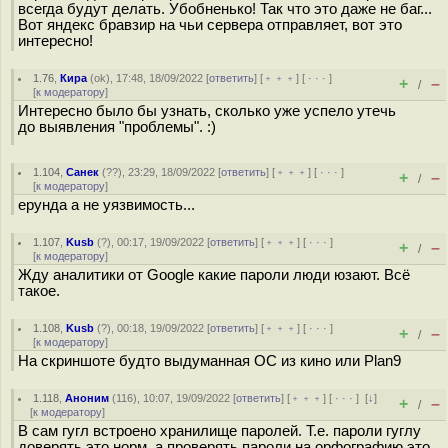
всегда будут делать. Убобненько! Так что это даже не баг...
Вот яндекс бравзир на чьи сервера отправляет, вот это
интересно!
1.76
,
Кира
(
ok
), 17:48, 18/09/2022 [
ответить
] [
﹢﹢﹢
] [
· · ·
]
+
–
/
[
к модератору
]
Интересно было бы узнать, сколько уже успело утечь
до выявления "проблемы". :)
1.104
,
Санек
(
??
), 23:29, 18/09/2022 [
ответить
] [
﹢﹢﹢
] [
· · ·
]
+
–
/
[
к модератору
]
ерунда а не уязвимость...
1.107
,
Kusb
(
?
), 00:17, 19/09/2022 [
ответить
] [
﹢﹢﹢
] [
· · ·
]
+
–
/
[
к модератору
]
Жду аналитики от Google какие пароли люди юзают. Всё
такое.
1.108
,
Kusb
(
?
), 00:18, 19/09/2022 [
ответить
] [
﹢﹢﹢
] [
· · ·
]
+
–
/
[
к модератору
]
На скриншоте будто выдуманная ОС из кино или Plan9
1.118
,
Аноним
(
116
), 10:07, 19/09/2022 [
ответить
] [
﹢﹢﹢
] [
· · ·
]
[
↓
]
+
–
/
[
к модератору
]
В сам гугл встроено хранилище паролей. Т.е. пароли гуглу
доверять это норм, а проверять пароли на орфографию это