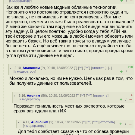
+
–
[
к модератору
]
/
Как же я люблю новые модные облачные технологии.
Непонятно что постоянно отравляется непонятно куда и ты
не знаешь, не понимаешь и не контролируешь. Вот мне
интересно, неужели нельзя было реализовать это локально?
У меня же какой-то там ворд ещё на 98 винде мог выполнить
эту задачу. В целом понятно, удобно когда у тебя АПИ на
твой стороне и ты его можешь в любой момент обновить или
исправить бажек. Но всё таки в трусы то к людям уж лучше
бы не лезть. А ещё неизвестно на сколько случайно этот баг
в святом гугле появился, и никто никто, правда правда кроме
гугла гугла эти данные не видел.
+10
2.10
,
Ананоним
(
?
), 09:48, 18/09/2022 [
^
] [
^^
] [
^^^
] [
ответить
]
[
↓
]
+
–
[
к модератору
]
/
Можно и локально, но им не нужно. Цель как раз в том, что
бы получать данные от пользователей.
–1
3.16
,
Аноним
(
56
), 10:20, 18/09/2022 [
^
] [
^^
] [
^^^
] [
ответить
]
+
–
[
к модератору
]
/
Поражает гениальность местных экспертов, которые
сразу разгадали план ИХ
4.17
,
Ананоним
(
?
), 10:24, 18/09/2022 [
^
] [
^^
] [
^^^
] [
ответить
]
+
–
/
[
к модератору
]
Для тебя сработает сказочка что от облака проверки