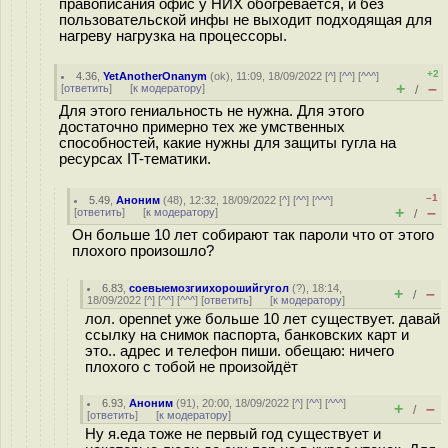
правописания офис у НИХ обогревается, и без
пользовательской инфы не выходит подходящая для
нагреву нагрузка на процессоры.
+2
4.36
,
YetAnotherOnanym
(
ok
), 11:09, 18/09/2022 [
^
] [
^^
] [
^^^
]
+
–
[
ответить
]
[
к модератору
]
/
Для этого гениальность не нужна. Для этого
достаточно примерно тех же умственных
способностей, какие нужны для защиты гугла на
ресурсах IT-тематики.
–1
5.49
,
Аноним
(
48
), 12:32, 18/09/2022 [
^
] [
^^
] [
^^^
]
+
–
[
ответить
]
[
к модератору
]
/
Он больше 10 лет собирают так пароли что от этого
плохого произошло?
6.83
,
соевыемозгиихорошийгугол
(
?
), 18:14,
+
–
/
18/09/2022 [
^
] [
^^
] [
^^^
] [
ответить
]
[
к модератору
]
лол. opennet уже больше 10 лет существует. давай
ссылку на снимок паспорта, банковских карт и
это.. адрес и телефон пиши. обещаю: ничего
плохого с тобой не произойдёт
6.93
,
Аноним
(
91
), 20:00, 18/09/2022 [
^
] [
^^
] [
^^^
]
+
–
/
[
ответить
]
[
к модератору
]
Ну я.еда тоже не первый год существует и