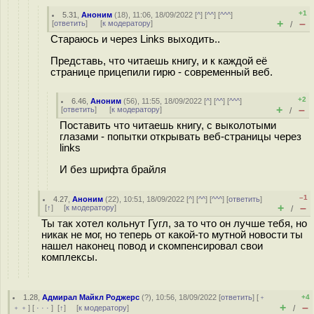
+1
5.31
,
Аноним
(
18
), 11:06, 18/09/2022 [
^
] [
^^
] [
^^^
]
+
–
[
ответить
]
[
к модератору
]
/
Стараюсь и через Links выходить..
Представь, что читаешь книгу, и к каждой её
странице прицепили гирю - современный веб.
+2
6.46
,
Аноним
(
56
), 11:55, 18/09/2022 [
^
] [
^^
] [
^^^
]
+
–
[
ответить
]
[
к модератору
]
/
Поставить что читаешь книгу, с выколотыми
глазами - попытки открывать веб-страницы через
links
И без шрифта брайля
–1
4.27
,
Аноним
(
22
), 10:51, 18/09/2022 [
^
] [
^^
] [
^^^
] [
ответить
]
+
–
[
↑
] [
к модератору
]
/
Ты так хотел кольнут Гугл, за то что он лучше тебя, но
никак не мог, но теперь от какой-то мутной новости ты
нашел наконец повод и скомпенсировал свои
комплексы.
1.28
,
Адмирал Майкл Роджерс
(
?
), 10:56, 18/09/2022 [
ответить
] [
﹢
+4
+
–
﹢﹢
] [
· · ·
]
[
↑
] [
к модератору
]
/