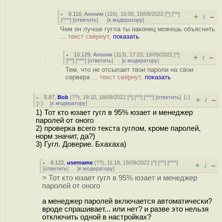
9.116
,
Аноним
(
116
), 10:05, 19/09/2022 [
^
] [
^^
]
+
–
/
[
^^^
] [
ответить
]
[
к модератору
]
Чем он лучше гугла ты наконец можешь объяснить
...
текст свёрнут,
показать
10.129
,
Аноним
(
113
), 17:23, 19/09/2022 [
^
]
+
–
/
[
^^
] [
^^^
] [
ответить
]
[
к модератору
]
Тем, что не отсылает твои пароли на свои
сервера ...
текст свёрнут,
показать
5.87
,
Bob
(
??
), 19:10, 18/09/2022 [
^
] [
^^
] [
^^^
] [
ответить
]
[
↓
]
+
–
/
[
↑
] [
к модератору
]
1) Тот кто юзает гугл в 95% юзает и менеджер
паролей от оного
2) проверка всего текста гуглом, кроме паролей,
норм значит, да?)
3) Гугл. Доверие. Бхахаха)
6.122
,
username
(
??
), 11:18, 19/09/2022 [
^
] [
^^
] [
^^^
]
+
–
/
[
ответить
]
[
к модератору
]
> Тот кто юзает гугл в 95% юзает и менеджер
паролей от оного
а менеджер паролей включается автоматически?
вроде спрашивает... или нет? и разве это нельзя
отключить одной в настройках?