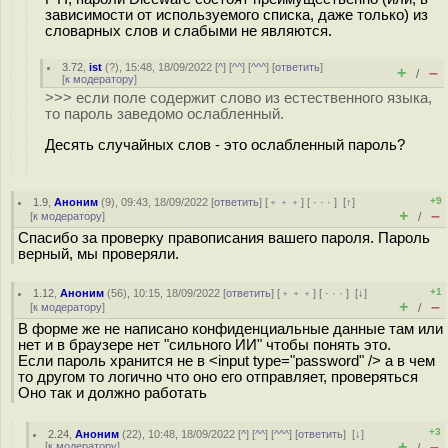
зависимости от используемого списка, даже только) из
словарных слов и слабыми не являются.
3.72
,
ist
(
?
), 15:48, 18/09/2022 [
^
] [
^^
] [
^^^
] [
ответить
]
+
–
/
[
к модератору
]
>>> если поле содержит слово из естественного языка,
то пароль заведомо ослабленный.
Десять случайных слов - это ослабленный пароль?
+9
1.9
,
Аноним
(
9
), 09:43, 18/09/2022 [
ответить
] [
﹢﹢﹢
] [
· · ·
]
[
↑
]
+
–
[
к модератору
]
/
Спасибо за проверку правописания вашего пароля. Пароль
верный, мы проверяли.
+1
1.12
,
Аноним
(
56
), 10:15, 18/09/2022 [
ответить
] [
﹢﹢﹢
] [
· · ·
]
[
↓
]
+
–
[
к модератору
]
/
В форме же не написано конфиденциальные данные там или
нет и в браузере нет "сильного ИИ" чтобы понять это.
Если пароль хранится не в <input type="password" /> а в чем
то другом то логично что оно его отправляет, проверяться
Оно так и должно работать
+3
2.24
,
Аноним
(
22
), 10:48, 18/09/2022 [
^
] [
^^
] [
^^^
] [
ответить
]
[
↓
]
+
–
[
к модератору
]