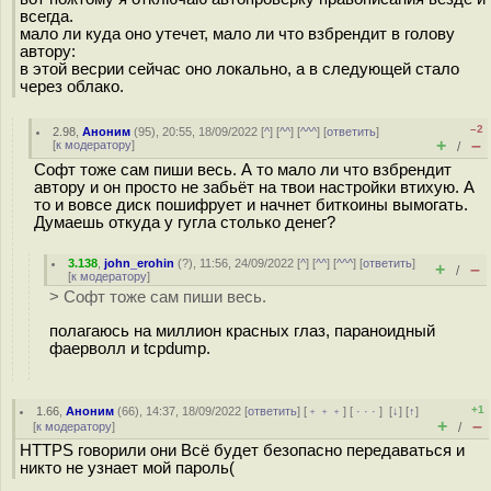
всегда.
мало ли куда оно утечет, мало ли что взбрендит в голову
автору:
в этой весрии сейчас оно локально, а в следующей стало
через облако.
–2
2.98
,
Аноним
(
95
), 20:55, 18/09/2022 [
^
] [
^^
] [
^^^
] [
ответить
]
+
–
[
к модератору
]
/
Софт тоже сам пиши весь. А то мало ли что взбрендит
автору и он просто не забьёт на твои настройки втихую. А
то и вовсе диск пошифрует и начнет биткоины вымогать.
Думаешь откуда у гугла столько денег?
3.138
,
john_erohin
(
?
), 11:56, 24/09/2022 [
^
] [
^^
] [
^^^
] [
ответить
]
+
–
/
[
к модератору
]
> Софт тоже сам пиши весь.
полагаюсь на миллион красных глаз, параноидный
фаерволл и tcpdump.
+1
1.66
,
Аноним
(
66
), 14:37, 18/09/2022 [
ответить
] [
﹢﹢﹢
] [
· · ·
]
[
↓
] [
↑
]
+
–
[
к модератору
]
/
HTTPS говорили они Всё будет безопасно передаваться и
никто не узнает мой пароль(