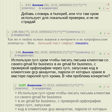
–3
6.57
,
Аноним
(
56
), 13:15, 18/09/2022 [
^
] [
^^
] [
^^^
]
+
–
[
ответить
]
[
к модератору
]
/
Добавь словарь в hunspell, или что там хром
использует для локальной проверки, и не не
страдай
2.88
,
Bob
(
??
), 19:19, 18/09/2022 [
^
] [
^^
] [
^^^
] [
ответить
]
[
↑
]
+
–
/
[
к модератору
]
Как же я люблю всяких вованов в интернете и их копрофильские
копипасты -- Мож...
большой текст свёрнут,
показать
3.96
,
Аноним
(
95
), 20:50, 18/09/2022 [
^
] [
^^
] [
^^^
] [
ответить
]
[
↓
]
+
–
/
[
к модератору
]
Использую гугл хром чтобы писать письма клиентам со
своего gmail for business в их gmail for business, с
проверкой орфографии через гугл, запускаю код в
клиентских gcp аккаунтах, пароли от которых храню в
мастере паролей гугл хрома. В чём проблема конкретно?
4.137
,
Ананоним
(
?
), 02:03, 24/09/2022 [
^
] [
^^
] [
^^^
]
+
–
/
[
ответить
]
[
к модератору
]
> Использую гугл хром чтобы писать письма клиентам
со своего gmail for business
> в их gmail for business, с проверкой орфографии
через гугл, запускаю
> код в клиентских gcp аккаунтах, пароли от которых