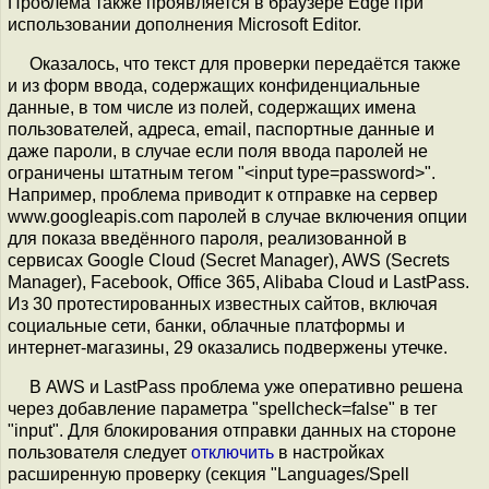
Проблема также проявляется в браузере Edge при
использовании дополнения Microsoft Editor.
Оказалось, что текст для проверки передаётся также
и из форм ввода, содержащих конфиденциальные
данные, в том числе из полей, содержащих имена
пользователей, адреса, email, паспортные данные и
даже пароли, в случае если поля ввода паролей не
ограничены штатным тегом "<input type=password>".
Например, проблема приводит к отправке на сервер
www.googleapis.com паролей в случае включения опции
для показа введённого пароля, реализованной в
сервисах Google Cloud (Secret Manager), AWS (Secrets
Manager), Facebook, Office 365, Alibaba Cloud и LastPass.
Из 30 протестированных известных сайтов, включая
социальные сети, банки, облачные платформы и
интернет-магазины, 29 оказались подвержены утечке.
В AWS и LastPass проблема уже оперативно решена
через добавление параметра "spellcheck=false" в тег
"input". Для блокирования отправки данных на стороне
пользователя следует
отключить
в настройках
расширенную проверку (секция "Languages/Spell