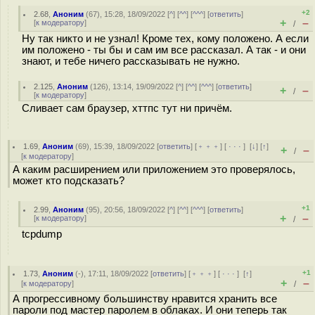
+2
2.68
,
Аноним
(
67
), 15:28, 18/09/2022 [
^
] [
^^
] [
^^^
] [
ответить
]
+
–
[
к модератору
]
/
Ну так никто и не узнал! Кроме тех, кому положено. А если
им положено - ты бы и сам им все рассказал. А так - и они
знают, и тебе ничего рассказывать не нужно.
2.125
,
Аноним
(
126
), 13:14, 19/09/2022 [
^
] [
^^
] [
^^^
] [
ответить
]
+
–
/
[
к модератору
]
Сливает сам браузер, хттпс тут ни причём.
1.69
,
Аноним
(
69
), 15:39, 18/09/2022 [
ответить
] [
﹢﹢﹢
] [
· · ·
]
[
↓
] [
↑
]
+
–
/
[
к модератору
]
А каким расширением или приложением это проверялось,
может кто подсказать?
+1
2.99
,
Аноним
(
95
), 20:56, 18/09/2022 [
^
] [
^^
] [
^^^
] [
ответить
]
+
–
[
к модератору
]
/
tcpdump
+1
1.73
,
Аноним
(
-
), 17:11, 18/09/2022 [
ответить
] [
﹢﹢﹢
] [
· · ·
]
[
↑
]
+
–
[
к модератору
]
/
А прогрессивному большинству нравится хранить все
пароли под мастер паролем в облаках. И они теперь так