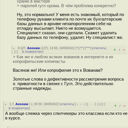
храню в мастере
> паролей гугл хрома. В чём проблема конкретно?
Ну, это нормально! У меня есть знакомый, который по
телефону руками клиента по почте их бухгалтерские
базы данных в архиве незапороленном себе на
отладку высылает. Никто не возмущается.
Специалист сказал, они сделали. Скажет удалить
базу данных по телефону, удалят. Ну специалист же.
3.127
,
Аноним
(
127
), 14:56, 19/09/2022 [
^
] [
^^
] [
^^^
] [
ответить
]
+
–
/
[
↑
] [
к модератору
]
> Как же я люблю всяких вованов в интернете и их
копрофильские копипасты
Васянов же! Или копрофилия это к Вованам?
Золотые слова о дефективности рассмотрения вопроса
о приватности в связке с Гугл. Это действительно
странные надежды.
1.7
,
Аноним
(
-
), 09:39, 18/09/2022 [
ответить
] [
﹢﹢﹢
] [
· · ·
]
[
↓
] [
↑
]
+
–
/
[
к модератору
]
А вообще слежка через спелчекеры это классика если кто не
в курсе.