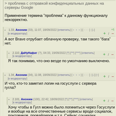
> проблема с отправкой конфиденциальных данных на
серверы Google
Применение термина "проблема" к данному функционалу
некорректно.
+1
1.33
,
Аноним
(
33
), 11:07, 18/09/2022 [
ответить
] [
﹢﹢﹢
] [
· · ·
]
[
↓
]
+
–
[
к модератору
]
/
А вот Brave отрубает облачную проверку, там такого "бага"
нет.
2.110
,
ДаНуНафиг
(
?
), 04:33, 19/09/2022 [
^
] [
^^
] [
^^^
] [
ответить
]
+
–
/
[
к модератору
]
Я так понимаю, что оно везде по умолчанию выключено.
1.34
,
Аноним
(
34
), 11:08, 18/09/2022 [
ответить
] [
﹢﹢﹢
] [
· · ·
]
[
↓
] [
↑
]
+
–
/
[
к модератору
]
И что, кто-то заметил логин на госуслуги с сервера
гугла?
2.101
,
Аноним
(
100
), 22:42, 18/09/2022 [
^
] [
^^
] [
^^^
] [
ответить
]
+
–
/
[
к модератору
]
Хочу чтобы в Гугл можно было логиниться через Госуслуги
и вообще на все отечественные сервисы вроде социалок,
почтовиков, провайдеров и т.д. Сейчас социалки