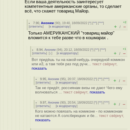
Если ваша деятельность заинтересует
компетентные американские органы, то сделает
всё, что скажет товарищ Майор.
+2
7.90
,
Аноним
(
90
), 19:40, 18/09/2022 [
^
] [
^^
] [
^^^
]
+
–
[
ответить
]
[
к модератору
]
/
Только АМЕРИКАНСКИЙ "товарищ майор"
вломится к тебе разве что в кошмарах .
+1
8.94
,
Аноним
(
94
), 20:12, 18/09/2022 [
^
] [
^^
] [
^^^
]
+
–
[
ответить
]
[
↓
] [
к модератору
]
/
Вот придёшь ты на какой-нибудь очередной комикон
или и3, а там тебя раз под ручк...
текст свёрнут,
показать
9.95
,
Аноним
(
95
), 20:37, 18/09/2022 [
^
] [
^^
] [
^^^
]
+
–
/
[
ответить
]
[
к модератору
]
Так не придёт, россиянам визы не дают Чего ему
волноваться ...
текст свёрнут,
показать
9.97
,
Аноним
(
90
), 20:54, 18/09/2022 [
^
] [
^^
] [
^^^
]
+
–
/
[
ответить
]
[
к модератору
]
Кого можно повязать на комиконе - по комиконам
не катаются А солсберецких и бе...
текст свёрнут,
показать