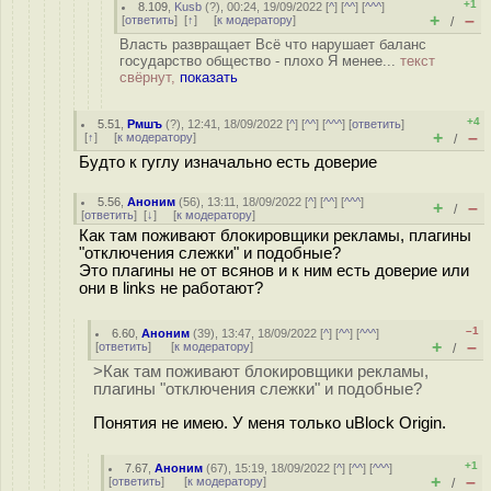
+1
8.109
,
Kusb
(
?
), 00:24, 19/09/2022 [
^
] [
^^
] [
^^^
]
+
–
[
ответить
]
[
↑
] [
к модератору
]
/
Власть развращает Всё что нарушает баланс
государство общество - плохо Я менее...
текст
свёрнут,
показать
+4
5.51
,
Рмшъ
(
?
), 12:41, 18/09/2022 [
^
] [
^^
] [
^^^
] [
ответить
]
+
–
[
↑
] [
к модератору
]
/
Будто к гуглу изначально есть доверие
5.56
,
Аноним
(
56
), 13:11, 18/09/2022 [
^
] [
^^
] [
^^^
]
+
–
/
[
ответить
]
[
↓
] [
к модератору
]
Как там поживают блокировщики рекламы, плагины
"отключения слежки" и подобные?
Это плагины не от всянов и к ним есть доверие или
они в links не работают?
–1
6.60
,
Аноним
(
39
), 13:47, 18/09/2022 [
^
] [
^^
] [
^^^
]
+
–
[
ответить
]
[
к модератору
]
/
>Как там поживают блокировщики рекламы,
плагины "отключения слежки" и подобные?
Понятия не имею. У меня только uBlock Origin.
+1
7.67
,
Аноним
(
67
), 15:19, 18/09/2022 [
^
] [
^^
] [
^^^
]
+
–
[
ответить
]
[
к модератору
]
/