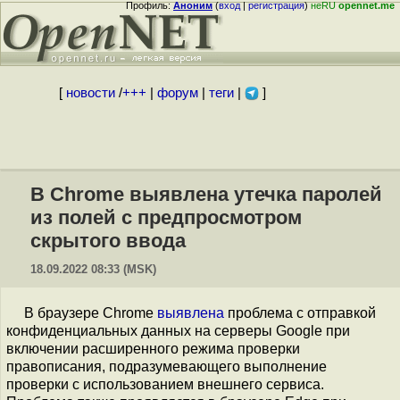
Профиль:
Аноним
(
вход
|
регистрация
)
неRU
opennet.me
[
новости
/
+++
|
форум
|
теги
|
]
В Chrome выявлена утечка паролей
из полей с предпросмотром
скрытого ввода
18.09.2022 08:33 (MSK)
В браузере Chrome
выявлена
проблема с отправкой
конфиденциальных данных на серверы Google при
включении расширенного режима проверки
правописания, подразумевающего выполнение
проверки с использованием внешнего сервиса.