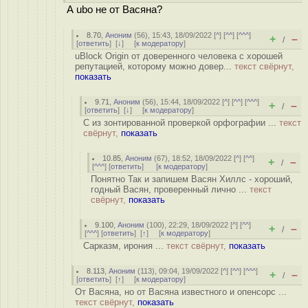
А ubo не от Васяна?
8.70
,
Аноним
(
56
), 15:43, 18/09/2022 [
^
] [
^^
] [
^^^
]
+
–
/
[
ответить
]
[
↓
] [
к модератору
]
uBlock Origin от доверенного человека с хорошей
репутацией, которому можно довер...
текст свёрнут,
показать
9.71
,
Аноним
(
56
), 15:44, 18/09/2022 [
^
] [
^^
] [
^^^
]
+
–
/
[
ответить
]
[
↓
] [
к модератору
]
С из зонтированной проверкой орфографии ...
текст
свёрнут,
показать
10.85
,
Аноним
(
67
), 18:52, 18/09/2022 [
^
] [
^^
]
+
–
/
[
^^^
] [
ответить
]
[
к модератору
]
Понятно Так и запишем Васян Хиллс - хороший,
годный Васян, проверенный лично ...
текст
свёрнут,
показать
9.100
,
Аноним
(
100
), 22:29, 18/09/2022 [
^
] [
^^
]
+
–
/
[
^^^
] [
ответить
]
[
↑
] [
к модератору
]
Сарказм, ирония ...
текст свёрнут,
показать
8.113
,
Аноним
(
113
), 09:04, 19/09/2022 [
^
] [
^^
] [
^^^
]
+
–
/
[
ответить
]
[
↑
] [
к модератору
]
От Васяна, но от Васяна известного и опенсорс ...
текст свёрнут,
показать