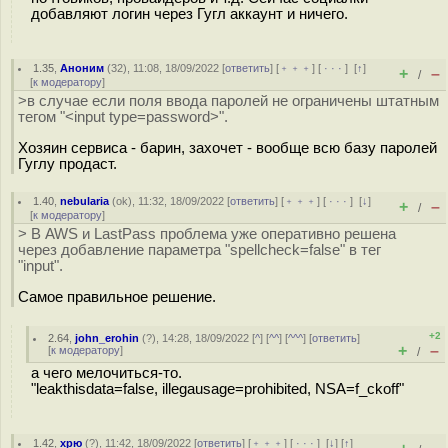
добавляют логин через Гугл аккаунт и ничего.
1.35
,
Аноним
(
32
), 11:08, 18/09/2022 [
ответить
] [
﹢﹢﹢
] [
· · ·
]
[
↑
]
+
–
/
[
к модератору
]
>в случае если поля ввода паролей не ограничены штатным
тегом "<input type=password>".
Хозяин сервиса - барин, захочет - вообще всю базу паролей
Гуглу продаст.
1.40
,
nebularia
(
ok
), 11:32, 18/09/2022 [
ответить
] [
﹢﹢﹢
] [
· · ·
]
[
↓
]
+
–
/
[
к модератору
]
> В AWS и LastPass проблема уже оперативно решена
через добавление параметра "spellcheck=false" в тег
"input".
Самое правильное решение.
+2
2.64
,
john_erohin
(
?
), 14:28, 18/09/2022 [
^
] [
^^
] [
^^^
] [
ответить
]
+
–
[
к модератору
]
/
а чего мелочиться-то.
"leakthisdata=false, illegausage=prohibited, NSA=f_ckoff"
1.42
,
хрю
(
?
), 11:42, 18/09/2022 [
ответить
] [
﹢﹢﹢
] [
· · ·
]
[
↓
] [
↑
]