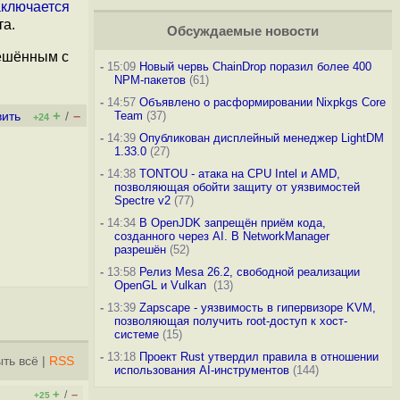
аключается
та.
Обсуждаемые новости
ешённым с
-
15:09
Новый червь ChainDrop поразил более 400
NPM-пакетов
(61)
-
14:57
Объявлено о расформировании Nixpkgs Core
+
–
Team
(37)
вить
/
+24
-
14:39
Опубликован дисплейный менеджер LightDM
1.33.0
(27)
-
14:38
TONTOU - атака на CPU Intel и AMD,
позволяющая обойти защиту от уязвимостей
Spectre v2
(77)
-
14:34
В OpenJDK запрещён приём кода,
созданного через AI. В NetworkManager
разрешён
(52)
-
13:58
Релиз Mesa 26.2, свободной реализации
OpenGL и Vulkan
(13)
-
13:39
Zapscape - уязвимость в гипервизоре KVM,
позволяющая получить root-доступ к хост-
системе
(15)
-
13:18
Проект Rust утвердил правила в отношении
ть всё
|
RSS
использования AI-инструментов
(144)
+
–
/
+25