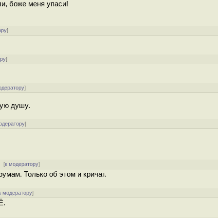
и, боже меня упаси!
ору
]
ору
]
одератору
]
лую душу.
одератору
]
[
к модератору
]
румам. Только об этом и кричат.
к модератору
]
Ё.