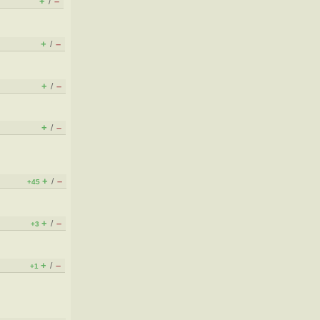
+
–
/
+
–
/
+
–
/
+
–
/
+
–
/
+45
+
–
/
+3
+
–
/
+1