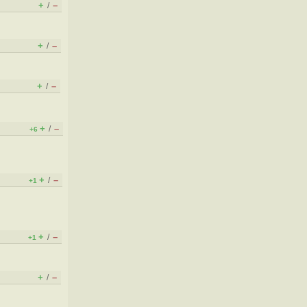
+
–
/
+
–
/
+
–
/
+
–
/
+6
+
–
/
+1
+
–
/
+1
+
–
/