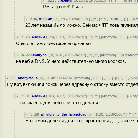
5.173
,
Аноним
(
2
), 12:01, 19/06/2020 [
^
] [
^^
] [
^^^
] [
ответит
Речь про веб была.
3.90
,
Аноним
(
90
), 04:39, 18/06/2020 [
^
] [
^^
] [
^^^
] [
ответить
]
[
↑
] [
к 
20 лет назад было можно. Сейчас ФТП повыпиливал
2.128
,
Аноним
(
128
), 10:03, 18/06/2020 [
^
] [
^^
] [
^^^
] [
ответить
]
[
↑
] [
к мод
Спасибо, ам и без гофера ормальо.
2.192
,
Dmitry777
(
?
), 07:18, 23/06/2020 [
^
] [
^^
] [
^^^
] [
ответить
]
[
к модера
не веб а DNS. У него действительно много косяков.
1.3
,
anonymous
(
??
), 20:48, 17/06/2020 [
ответить
] [
﹢﹢﹢
] [
· · ·
]
[
↓
] [
↑
] [
к мод
Ну вот, включили поиск через адресную строку вместо отдель
2.101
,
Аноним
(
101
), 07:07, 18/06/2020 [
^
] [
^^
] [
^^^
] [
ответить
]
[
↓
] [
к мод
...ты знаешь для чего они это сделали.
3.159
,
all_glory_to_the_hypnotoad
(
ok
), 18:01, 18/06/2020 [
^
] [
^^
] [
^^
На самом деле ни для чего, просто они д-ы, такое ч