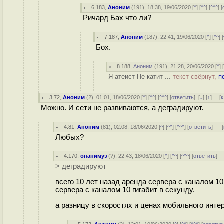
6.183
,
Аноним
(
191
), 18:38, 19/06/2020 [
^
] [
^^
] [
^^^
] [
Ричард Бах что ли?
7.187
,
Аноним
(
187
), 22:41, 19/06/2020 [
^
] [
^^
] [
Бох.
8.188
,
Аноним
(
191
), 21:28, 20/06/2020 [
^
] 
Я атеист Не катит ...
текст свёрнут,
п
3.72
,
Аноним
(
2
), 01:01, 18/06/2020 [
^
] [
^^
] [
^^^
] [
ответить
]
[
↓
] [
↑
] [
к
Можно. И сети не развиваются, а деградируют.
4.81
,
Аноним
(
81
), 02:08, 18/06/2020 [
^
] [
^^
] [
^^^
] [
ответить
]
[
Любых?
4.170
,
онанимуз
(
?
), 22:43, 18/06/2020 [
^
] [
^^
] [
^^^
] [
ответить
]
> деградируют
всего 10 лет назад аренда сервера с каналом 1
сервера с каналом 10 гигабит в секунду.
а разницу в скоростях и ценах мобильного инте