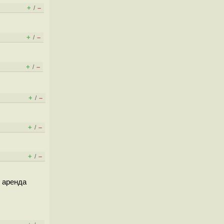
+
–
/
+
–
/
+
–
/
+
–
/
+
–
/
+
–
/
с аренда