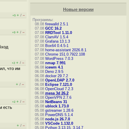
Новые версии
+
–
/
+5
Программы:
08.08
firewalld 2.5.1
07.08
GCC 16.2
+
–
/
07.08
RRDTool 1.11.0
+9
07.08
ClamAV 1.5.4
07.08
Grafana 13.1.3
07.08
Box64 0.4.5-1
бход
07.08
home-assistant 2026.8.1
07.08
Chrome 151.0.7922.108
07.08
WordPress 7.0.3
+
–
/
07.08
nmap 7.991
+2
06.08
icewm 4.1
ил, что им
06.08
Deno 2.9.5
06.08
docker 29.7.2
06.08
OpenLDAP 2.7.0
+
–
/
06.08
Eclipse 7.121.0
06.08
OpenCloud 7.2.3
06.08
mesa 3d 26.2
05.08
OpenVPN 2.7.6
+
–
/
05.08
NetBeans 31
+2
05.08
ublock 1.73.0
м есть
05.08
gstreamer 1.28.6
05.08
PowerDNS 5.1.4
05.08
node.js 26.7.0
05.08
VSCode 1.132.0
+
–
/
05.08
Python 3.13.15, 3.14.7