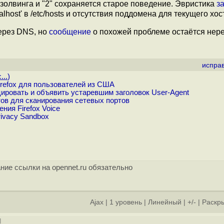
золвинга и "2" сохраняется старое поведение. Эвристика
з
lhost' в /etc/hosts и отсутствия поддомена для текущего хос
через DNS, но
сообщение
о похожей проблеме остаётся нер
испра
...
)
refox для пользователей из США
ровать и объявить устаревшим заголовок User-Agent
тов для сканирования сетевых портов
ния Firefox Voice
ivacy Sandbox
ние ссылки на opennet.ru обязательно
Ajax
|
1 уровень
|
Линейный
|
+/-
|
Раскры
]