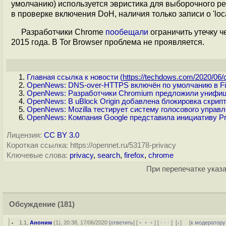
умолчанию) используется эвристика для выборочного ре
в проверке включения DoH, наличия только записи о 'loca
Разработчики Chrome
пообещали
ограничить утечку 
2015 года. В Tor Browser проблема не проявляется.
Главная ссылка к новости (
https://techdows.com/2020/06/c
OpenNews: DNS-over-HTTPS включён по умолчанию в Fi
OpenNews: Разработчики Chromium предложили унифици
OpenNews: В uBlock Origin добавлена блокировка скрип
OpenNews: Mozilla тестирует систему голосового управле
OpenNews: Компания Google представила инициативу Pr
Лицензия:
CC BY 3.0
Короткая ссылка: https://opennet.ru/53178-privacy
Ключевые слова:
privacy
,
search
,
firefox
,
chrome
При перепечатке указа
Обсуждение
(181)
1.1
,
Аноним
(
1
), 20:38, 17/06/2020 [
ответить
] [
﹢﹢﹢
] [
· · ·
]
[
↓
] [
к модератору