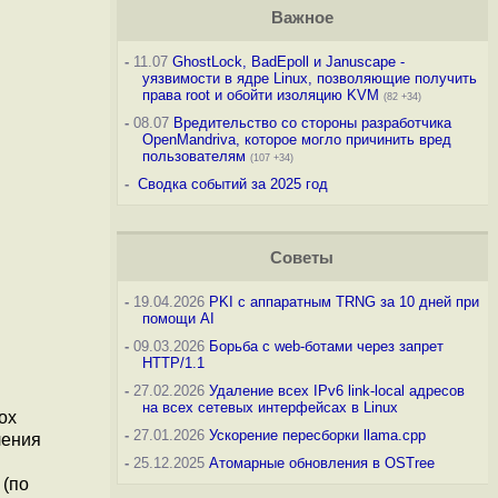
Важное
-
11.07
GhostLock, BadEpoll и Januscape -
уязвимости в ядре Linux, позволяющие получить
права root и обойти изоляцию KVM
(82 +34)
-
08.07
Вредительство со стороны разработчика
OpenMandriva, которое могло причинить вред
пользователям
(107 +34)
-
Сводка событий за 2025 год
Советы
-
19.04.2026
PKI с аппаратным TRNG за 10 дней при
помощи AI
-
09.03.2026
Борьба с web-ботами через запрет
HTTP/1.1
-
27.02.2026
Удаление всех IPv6 link-local адресов
на всех сетевых интерфейсах в Linux
ox
-
27.01.2026
Ускорение пересборки llama.cpp
ления
-
25.12.2025
Атомарные обновления в OSTree
 (по