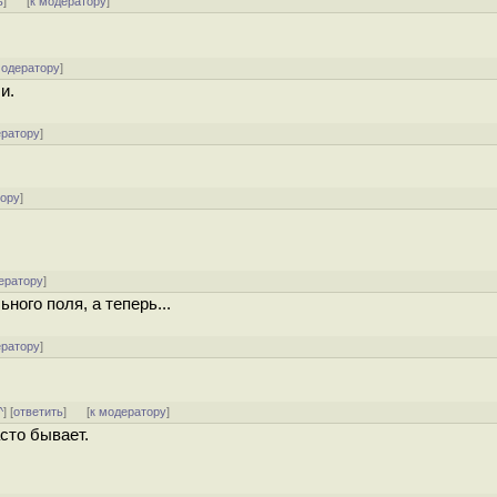
ь
]
[
к модератору
]
модератору
]
и.
ератору
]
тору
]
ератору
]
ного поля, а теперь...
ератору
]
^
] [
ответить
]
[
к модератору
]
асто бывает.