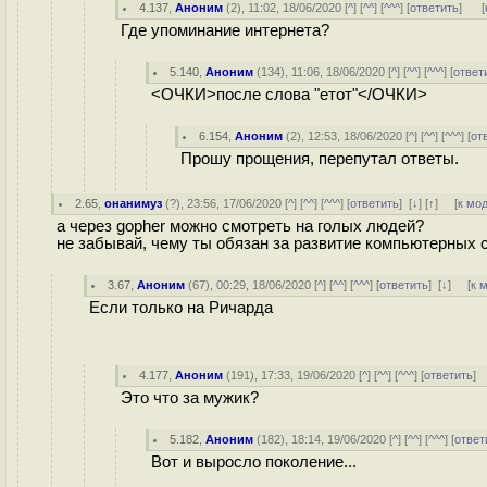
4.137
,
Аноним
(
2
), 11:02, 18/06/2020 [
^
] [
^^
] [
^^^
] [
ответить
]
[
Где упоминание интернета?
5.140
,
Аноним
(
134
), 11:06, 18/06/2020 [
^
] [
^^
] [
^^^
] [
ответ
<ОЧКИ>после слова "етот"</ОЧКИ>
6.154
,
Аноним
(
2
), 12:53, 18/06/2020 [
^
] [
^^
] [
^^^
] [
от
Прошу прощения, перепутал ответы.
2.65
,
онанимуз
(
?
), 23:56, 17/06/2020 [
^
] [
^^
] [
^^^
] [
ответить
]
[
↓
] [
↑
] [
к мо
а через gopher можно смотреть на голых людей?
не забывай, чему ты обязан за развитие компьютерных с
3.67
,
Аноним
(
67
), 00:29, 18/06/2020 [
^
] [
^^
] [
^^^
] [
ответить
]
[
↓
] [
к 
Если только на Ричарда
4.177
,
Аноним
(
191
), 17:33, 19/06/2020 [
^
] [
^^
] [
^^^
] [
ответить
]
Это что за мужик?
5.182
,
Аноним
(
182
), 18:14, 19/06/2020 [
^
] [
^^
] [
^^^
] [
ответ
Вот и выросло поколение...