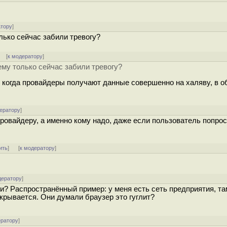
атору
]
лько сейчас забили тревогу?
] [
к модератору
]
ему только сейчас забили тревогу?
 когда провайдеры получают данные совершенно на халяву, в о
ератору
]
ровайдеру, а именно кому надо, даже если пользователь попрос
ить
]
[
к модератору
]
дератору
]
и? Распространённый пример: у меня есть сеть предприятия, та
 открывается. Они думали браузер это гуглит?
ератору
]