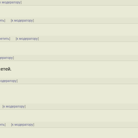
к модератору
]
ить
]
[
к модератору
]
ветить
]
[
к модератору
]
дератору
]
етей.
модератору
]
[
к модератору
]
ить
]
[
к модератору
]