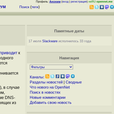
Профиль:
Аноним
(
вход
|
регистрация
)
неRU
opennet.me
РУМ
Поиск
(
теги
)
Памятные даты
17 июля
Slackware
исполнилось 33 года
приводит
к
 одного
Навигация
ется
ценивается
Каналы:
Разделы новостей
|
Сводные
, в случае
Что нового на OpenNet
ом,
Поиск в новостях
еме DNS-
Новые комментарии
оящих из
Добавить свою новость