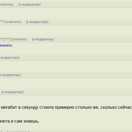
ответить
]
[
к модератору
]
^^^
] [
ответить
]
[
к модератору
]
[
^^
] [
^^^
] [
ответить
]
[
к модератору
]
оказать
 модератору
]
к модератору
]
[
к модератору
]
0 мегабит в секунду стоила примерно столько же, сколько сейча
рнета и сам знаешь.