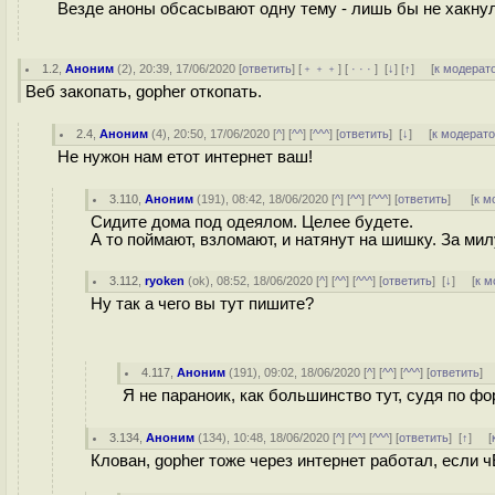
Везде аноны обсасывают одну тему - лишь бы не хакнул
1.2
,
Аноним
(
2
), 20:39, 17/06/2020 [
ответить
] [
﹢﹢﹢
] [
· · ·
]
[
↓
] [
↑
] [
к модерат
Веб закопать, gopher откопать.
2.4
,
Аноним
(
4
), 20:50, 17/06/2020 [
^
] [
^^
] [
^^^
] [
ответить
]
[
↓
] [
к модерат
Не нужон нам етот интернет ваш!
3.110
,
Аноним
(
191
), 08:42, 18/06/2020 [
^
] [
^^
] [
^^^
] [
ответить
]
[
к м
Сидите дома под одеялом. Целее будете.
А то поймают, взломают, и натянут на шишку. За ми
3.112
,
ryoken
(
ok
), 08:52, 18/06/2020 [
^
] [
^^
] [
^^^
] [
ответить
]
[
↓
] [
к м
Ну так а чего вы тут пишите?
4.117
,
Аноним
(
191
), 09:02, 18/06/2020 [
^
] [
^^
] [
^^^
] [
ответить
]
Я не параноик, как большинство тут, судя по фо
3.134
,
Аноним
(
134
), 10:48, 18/06/2020 [
^
] [
^^
] [
^^^
] [
ответить
]
[
↑
] [
Клован, gopher тоже через интернет работал, если ч