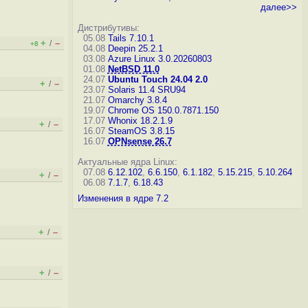
далее>>
Дистрибутивы:
05.08
Tails 7.10.1
+
–
/
+8
04.08
Deepin 25.2.1
03.08
Azure Linux 3.0.20260803
01.08
NetBSD 11.0
24.07
Ubuntu Touch 24.04 2.0
+
–
/
23.07
Solaris 11.4 SRU94
21.07
Omarchy 3.8.4
19.07
Chrome OS 150.0.7871.150
17.07
Whonix 18.2.1.9
+
–
/
16.07
SteamOS 3.8.15
16.07
OPNsense 26.7
Актуальные ядра Linux:
07.08
6.12.102
,
6.6.150
,
6.1.182
,
5.15.215
,
5.10.264
+
–
/
06.08
7.1.7
,
6.18.43
Изменения в ядре 7.2
+
–
/
+
–
/