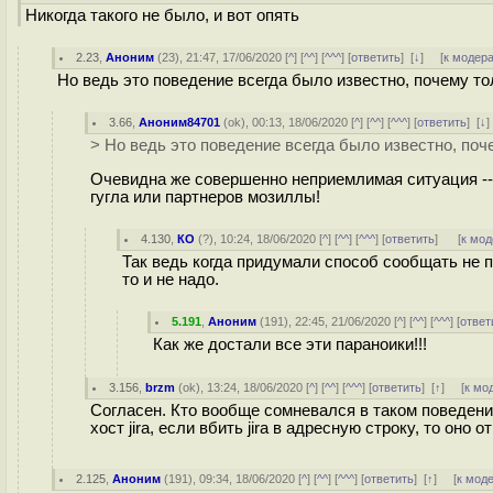
Никогда такого не было, и вот опять
2.23
,
Аноним
(
23
), 21:47, 17/06/2020 [
^
] [
^^
] [
^^^
] [
ответить
]
[
↓
] [
к модер
Но ведь это поведение всегда было известно, почему то
3.66
,
Аноним84701
(
ok
), 00:13, 18/06/2020 [
^
] [
^^
] [
^^^
] [
ответить
]
[
↓
> Но ведь это поведение всегда было известно, поч
Очевидна же совершенно неприемлимая ситуация --
гугла или партнеров мозиллы!
4.130
,
КО
(
?
), 10:24, 18/06/2020 [
^
] [
^^
] [
^^^
] [
ответить
]
[
к мод
Так ведь когда придумали способ сообщать не п
то и не надо.
5.191
,
Аноним
(
191
), 22:45, 21/06/2020 [
^
] [
^^
] [
^^^
] [
ответ
Как же достали все эти параноики!!!
3.156
,
brzm
(
ok
), 13:24, 18/06/2020 [
^
] [
^^
] [
^^^
] [
ответить
]
[
↑
] [
к мо
Согласен. Кто вообще сомневался в таком поведени
хост jira, если вбить jira в адресную строку, то оно
2.125
,
Аноним
(
191
), 09:34, 18/06/2020 [
^
] [
^^
] [
^^^
] [
ответить
]
[
↑
] [
к мод