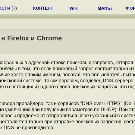
ОСТИ
(
+
)
КОНТЕНТ
WIKI
MAN'ы
ФО
в Firefox и Chrome
набранных в адресной строке поисковых запросов, которая
блемы в том, что если поисковый запрос состоит только из
чие хоста с таким именем, полагая, что пользователь пыта
поисковой системе. Таким образом, владелец DNS-сервера,
ия о состоящих из одного слова поисковых запросах, что о
рвера провайдера, так и сервисов "DNS over HTTPS" (DoH)
по умолчанию при получении параметров по DHCP). При эт
запросы продолжают отправляться через указанный в сист
ществляется только при отправке поисковых запросов, сост
 к DNS не производится.